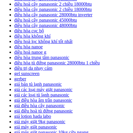
điều hoà cây panasonic 2 chiều 18000btu
điều hòa cây panasonic 2 chiều 18000btu
điều hòa cây panasonic 28000btu inverter
điều hoà cây panasonic 45000btu
điều hòa cây panasonic 48000btu
điều hòa cục bộ
điều hòa không khí
điều hoà lọc không khí tốt nhất
điều hòa nanoe
điều hoà nanoe g
điều hòa trung tâm panasonic
điều hòa tủ đứng panasonic 28000btu 1 chiều
điều trị da nhạy cảm
gel sunscreen
gerber
giá bán tủ lạnh panasonic
giá các loại máy giặt panasonic
giá các loại tủ lạnh panasonic
giá điều hòa âm trần panasonic
giá điều hòa cây panasonic
giá điều hoà tủ đứng panasonic
giá lotion hada labo
giá máy giặt 9kg panasonic
giá máy giặt panasonic
giá máy giặt panasonic 10kg cửa ngang