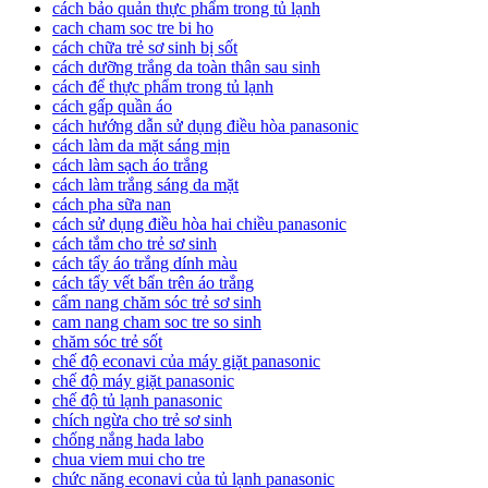
cách bảo quản thực phẩm trong tủ lạnh
cach cham soc tre bi ho
cách chữa trẻ sơ sinh bị sốt
cách dưỡng trắng da toàn thân sau sinh
cách để thực phẩm trong tủ lạnh
cách gấp quần áo
cách hướng dẫn sử dụng điều hòa panasonic
cách làm da mặt sáng mịn
cách làm sạch áo trắng
cách làm trắng sáng da mặt
cách pha sữa nan
cách sử dụng điều hòa hai chiều panasonic
cách tắm cho trẻ sơ sinh
cách tẩy áo trắng dính màu
cách tẩy vết bẩn trên áo trắng
cẩm nang chăm sóc trẻ sơ sinh
cam nang cham soc tre so sinh
chăm sóc trẻ sốt
chế độ econavi của máy giặt panasonic
chế độ máy giặt panasonic
chế độ tủ lạnh panasonic
chích ngừa cho trẻ sơ sinh
chống nắng hada labo
chua viem mui cho tre
chức năng econavi của tủ lạnh panasonic