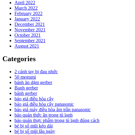
April 2022
March 2022
February 2022
January 2022
December 2021
November 2021
October 2021
September 2021
August 2021
Categories
2 cánh tay bị đau nhức
50 megumi
bánh ăn dặm gerber
Banh gerber
bánh gerber
báo giá điều hòa cây
báo giá điều hòa cây panasonic
báo giá máy điều hòa âm trần panasonic
bảo quản thức ăn trong tủ lạnh
bảo quản thực phẩm trong tủ lạnh đúng cách
bé bị sổ mũi kéo dài
bé bị sổ mũi lâu ngày