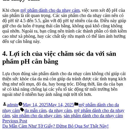
Khi chọn
mỹ phẩm dành cho da nhạy cảm
, việc xem xét độ pH của
sản phẩm là rất quan trọng. Các sản phẩm cho da nhạy cảm nên có
độ pH từ 4.5 đến 5.5, gần với độ pH tự nhiên của da. Điều này giúp
giữ cho da luôn ở trạng thái cân bằng, không quá khô cũng không
quá nhờn. Ngoài ra, bạn cũng nên tránh các thành phần có tính kiềm
cao như xà phòng, hay các chất tẩy rửa mạnh có thể làm ảnh hưởng
đến sự cân bằng này.
4. Lợi ích của việc chăm sóc da với sản
phẩm pH cân bằng
Lựa chọn đúng sản phẩm dành cho da nhạy cảm không chỉ giúp cải
thiện sức khỏe của da mà còn giúp da tránh được các tình trạng kích
ứng như nổi mụn, đỏ da, hay bong tróc. Đồng thời, làn da của bạn
sẽ có khả năng chống lại các yếu tố tác động từ môi trường bên
ngoài như ô nhiễm hay ánh nắng mặt trời tốt hơn.
Posted
Posted
admin
May 14, 2025
May 14, 2025
mỹ phẩm dành cho da
by
in
Tags:
nhạy cảm
da mẫn cảm
,
da nhạy cảm
,
mỹ phẩm dành cho da nhạy
cảm
,
sản phẩm cho da nhạy cảm
,
sản phẩm dành cho da nhạy cảm
Post
Previous
Previous Post
post:
Da Mẫn Cảm Như Tờ Giấy? Đừng Bỏ Qua Sự Thật Này!