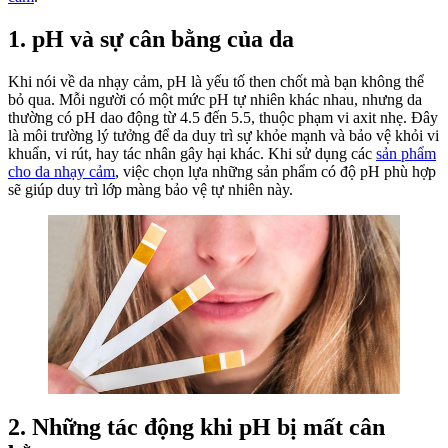
Dành
Cho
1. pH và sự cân bằng của da
Da
Nhạy
Khi nói về da nhạy cảm, pH là yếu tố then chốt mà bạn không thể
Cảm
bỏ qua. Mỗi người có một mức pH tự nhiên khác nhau, nhưng da
thường có pH dao động từ 4.5 đến 5.5, thuộc phạm vi axit nhẹ. Đây
là môi trường lý tưởng để da duy trì sự khỏe mạnh và bảo vệ khỏi vi
khuẩn, vi rút, hay tác nhân gây hại khác. Khi sử dụng các
sản phẩm
cho da nhạy cảm
, việc chọn lựa những sản phẩm có độ pH phù hợp
sẽ giúp duy trì lớp màng bảo vệ tự nhiên này.
2. Những tác động khi pH bị mất cân