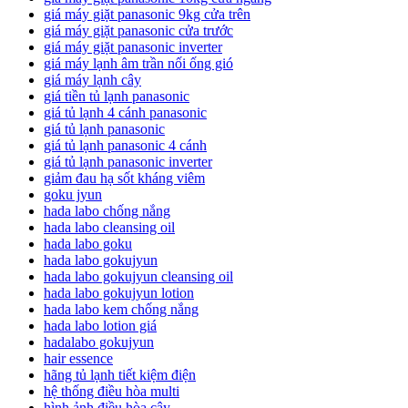
giá máy giặt panasonic 9kg cửa trên
giá máy giặt panasonic cửa trước
giá máy giặt panasonic inverter
giá máy lạnh âm trần nối ống gió
giá máy lạnh cây
giá tiền tủ lạnh panasonic
giá tủ lạnh 4 cánh panasonic
giá tủ lạnh panasonic
giá tủ lạnh panasonic 4 cánh
giá tủ lạnh panasonic inverter
giảm đau hạ sốt kháng viêm
goku jyun
hada labo chống nắng
hada labo cleansing oil
hada labo goku
hada labo gokujyun
hada labo gokujyun cleansing oil
hada labo gokujyun lotion
hada labo kem chống nắng
hada labo lotion giá
hadalabo gokujyun
hair essence
hãng tủ lạnh tiết kiệm điện
hệ thống điều hòa multi
hình ảnh điều hòa cây