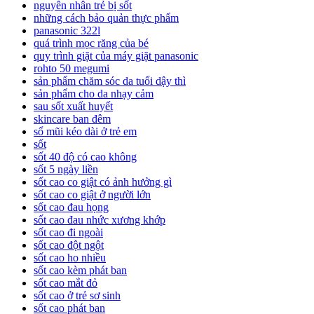
nguyên nhân trẻ bị sốt
những cách bảo quản thực phẩm
panasonic 322l
quá trình mọc răng của bé
quy trình giặt của máy giặt panasonic
rohto 50 megumi
sản phẩm chăm sóc da tuổi dậy thì
sản phẩm cho da nhạy cảm
sau sốt xuất huyết
skincare ban đêm
sổ mũi kéo dài ở trẻ em
sốt
sốt 40 độ có cao không
sốt 5 ngày liền
sốt cao co giật có ảnh hưởng gì
sốt cao co giật ở người lớn
sốt cao đau họng
sốt cao đau nhức xương khớp
sốt cao đi ngoài
sốt cao đột ngột
sốt cao ho nhiều
sốt cao kèm phát ban
sốt cao mắt đỏ
sốt cao ở trẻ sơ sinh
sốt cao phát ban