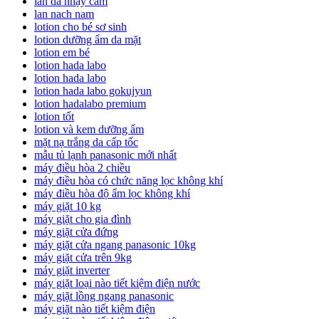
làn da nhạy cảm
lan nach nam
lotion cho bé sơ sinh
lotion dưỡng ẩm da mặt
lotion em bé
lotion hada labo
lotion hada labo
lotion hada labo gokujyun
lotion hadalabo premium
lotion tốt
lotion và kem dưỡng ẩm
mặt nạ trắng da cấp tốc
mẫu tủ lạnh panasonic mới nhất
máy điều hòa 2 chiều
máy điều hòa có chức năng lọc không khí
máy điều hòa độ ẩm lọc không khí
máy giặt 10 kg
máy giặt cho gia đình
máy giặt cửa đứng
máy giặt cửa ngang panasonic 10kg
máy giặt cửa trên 9kg
máy giặt inverter
máy giặt loại nào tiết kiệm điện nước
máy giặt lồng ngang panasonic
máy giặt nào tiết kiệm điện