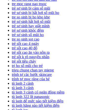
tre moc rang nao truoc
trẻ sơ sinh bị cảm sổ mũi
trẻ sơ sinh bị hắt hơi sổ mũi ho
tre so sinh bi ho kho khe
trẻ sơ sinh hắt hơi sổ mũi
trẻ sơ sinh hay giật mình
trẻ sơ sinh khóc đêm
trẻ sơ sinh sổ mũi ho
tre so sinh sot cao
trẻ sốt cao 4 ngày
trẻ sốt cao 40 độ
trẻ sốt cao ăn vào nôn ra
trẻ sốt k rõ nguyên nhân
trẻ sốt tiêu chảy
trị ho sổ mũi cho trẻ
trieu chung chan tay mieng
trình tự các bước skincare
trình tự mọc răng của bé
tủ lạnh 2 cánh
tủ lạnh 3 cánh
tủ lạnh 3 cánh có ngăn đông mềm
tủ lạnh 322 lít panasonic
tủ lạnh để mức nào tiết kiệm điện
tủ lạnh hãng nào tiết kiệm điện
tủ lạnh icy