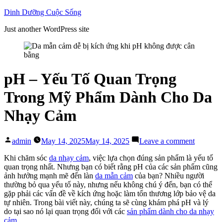
Skip
Dinh Dưỡng Cuộc Sống
to
Just another WordPress site
content
pH – Yếu Tố Quan Trọng
Trong Mỹ Phẩm Dành Cho Da
Nhạy Cảm
Posted
on
admin
May 14, 2025
May 14, 2025
Leave a comment
by
pH
–
Khi chăm sóc
da nhạy cảm
, việc lựa chọn đúng sản phẩm là yếu tố
Yếu
quan trọng nhất. Nhưng bạn có biết rằng pH của các sản phẩm cũng
Tố
ảnh hưởng mạnh mẽ đến làn
da mẫn cảm
của bạn? Nhiều người
Quan
thường bỏ qua yếu tố này, nhưng nếu không chú ý đến, bạn có thể
Trọng
gặp phải các vấn đề về kích ứng hoặc làm tổn thương lớp bảo vệ da
Trong
tự nhiên. Trong bài viết này, chúng ta sẽ cùng khám phá pH và lý
Mỹ
do tại sao nó lại quan trọng đối với các
sản phẩm dành cho da nhạy
Phẩm
cảm
.