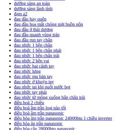
dưỡng sáng an toàn
dưỡng sáng lành tính
đạm a2
đau đầu hay quên
đau đầu hoa mắt chóng mặt buồn nôn
đau đầu ở thái dương
đau đầu quanh vùng trán
đau đầu run tay chân
đau nhức 1 bên chân
đau nhức 1 bên chân phải
đau nhức 1 bên chân trái
đau nhức 2 bên vai
đau nhức hai cánh tay
đau nhức lưng
đau nhức mu bàn tay
đau nhức ở khuỷu tay
đau nhức tai khi nuốt nước bọt
đau nhức tay phải
đau nhức từ mông xuống bắp chân trái
điều hoà 2 chiều
điều hoà âm trần loại nào tốt
điều hoà âm trần panasonic
điều hòa âm trần panasonic 24000btu 1 chiều inverter
điều hòa áp trần panasonic
điều hòa cây 28000btu panasonic