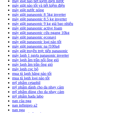
máy giặt nào tiết kiệm điện nước
máy giặt nào tốt và tiết kiệm điện
máy giặt nước nóng
máy giặt panasonic 8 5kg inverter
máy giặt panasonic 8.5 kg inverter
máy giặt panasonic 9 kg giá bao nhiêu
máy giặt panasonic active foam
máy giặt panasonic cửa ngang 10kg
máy giặt panasonic econavi
máy giặt panasonic loại nào tốt
máy giặt panasonic na f100a4
máy giặt truyền trực tiếp panasonic
máy lạnh 1 ngựa panasonic inverter
máy lạnh âm trần nối ống gió
máy lạnh âm trần ống gió
máy lạnh cục bộ
mua tủ lạnh hãng nào tốt
mua tủ lạnh loại nào tốt
mỹ phẩm cetaphil
mỹ phẩm dành cho da nhạy cảm
mỹ phẩm dùng cho da nhạy cảm
mỹ phẩm hada labo
nan của nga
nan infinipro a2
nan nga