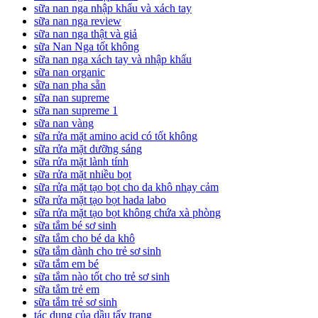
sữa nan nga nhập khẩu và xách tay
sữa nan nga review
sữa nan nga thật và giả
sữa Nan Nga tốt không
sữa nan nga xách tay và nhập khẩu
sữa nan organic
sữa nan pha sẵn
sữa nan supreme
sữa nan supreme 1
sữa nan vàng
sữa rửa mặt amino acid có tốt không
sữa rửa mặt dưỡng sáng
sữa rửa mặt lành tính
sữa rửa mặt nhiều bọt
sữa rửa mặt tạo bọt cho da khô nhạy cảm
sữa rửa mặt tạo bọt hada labo
sữa rửa mặt tạo bọt không chứa xà phòng
sữa tắm bé sơ sinh
sữa tắm cho bé da khô
sữa tắm dành cho trẻ sơ sinh
sữa tắm em bé
sữa tắm nào tốt cho trẻ sơ sinh
sữa tắm trẻ em
sữa tắm trẻ sơ sinh
tác dụng của dầu tẩy trang