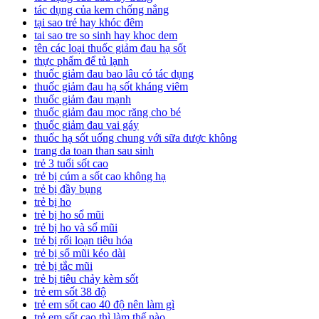
tác dụng của kem chống nắng
tại sao trẻ hay khóc đêm
tai sao tre so sinh hay khoc dem
tên các loại thuốc giảm đau hạ sốt
thực phẩm để tủ lạnh
thuốc giảm đau bao lâu có tác dụng
thuốc giảm đau hạ sốt kháng viêm
thuốc giảm đau mạnh
thuốc giảm đau mọc răng cho bé
thuốc giảm đau vai gáy
thuốc hạ sốt uống chung với sữa được không
trang da toan than sau sinh
trẻ 3 tuổi sốt cao
trẻ bị cúm a sốt cao không hạ
trẻ bị đầy bụng
trẻ bị ho
trẻ bị ho sổ mũi
trẻ bị ho và sổ mũi
trẻ bị rối loạn tiêu hóa
trẻ bị sổ mũi kéo dài
trẻ bị tắc mũi
trẻ bị tiêu chảy kèm sốt
trẻ em sốt 38 độ
trẻ em sốt cao 40 độ nên làm gì
trẻ em sốt cao thì làm thế nào