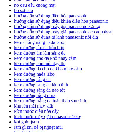
ho đau đầu chóng mặt
ho sốt cao
hướng dẫn sử dụng điều hòa panasonic
hướng dẫn sử dụng điều khiển điều hòa panasonic
hướng dẫn sử dụng máy giặt panasonic 8.5 kg
hướng dẫn sử dụng máy giặt panasonic eco aquabeat
hướng dẫn sử dụng tủ lạnh panasonic nội địa
kem chống nắng hada labo
kem dưỡng ẩm da hỗn hợp
kem dưỡng ẩm làm sáng da
kem dưỡng cho da khô nhạy cảm
kem dưỡng cho tuổi dậy thì
kem dưỡng da cho da khô nhạy cảm
kem dưỡng hada labo
kem dưỡng sáng da
kem dưỡng sáng da lành tính
kem dưỡng sáng da nào tốt
kem dưỡng trắng d-na
kem dưỡng trắng da toàn thân sau sinh
khuyến mãi máy giặt
kích thước điều hòa cây
kích thước máy giặt panasonic 10kg
koi gokujyun
làm gì khi bé bị nghẹt mũi