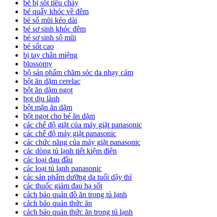
bé bị sốt tiêu chảy
bé quấy khóc về đêm
bé sổ mũi kéo dài
bé sơ sinh khóc đêm
bé sơ sinh sổ mũi
bé sốt cao
bị tay chân miệng
blossomy
bộ sản phẩm chăm sóc da nhạy cảm
bột ăn dặm cerelac
bột ăn dặm ngọt
bọt dịu lành
bột mặn ăn dặm
bột ngọt cho bé ăn dặm
các chế độ giặt của máy giặt panasonic
các chế độ máy giặt panasonic
các chức năng của máy giặt panasonic
các dòng tủ lạnh tiết kiệm điện
các loại đau đầu
các loại tủ lạnh panasonic
các sản phẩm dưỡng da tuổi dậy thì
các thuốc giảm đau hạ sốt
cách bảo quản đồ ăn trong tủ lạnh
cách bảo quản thức ăn
cách bảo quản thức ăn trong tủ lạnh