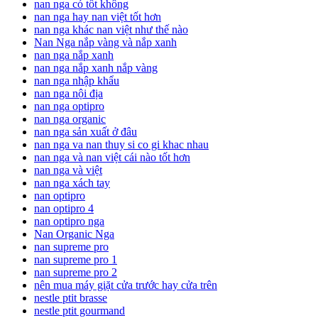
nan nga có tốt không
nan nga hay nan việt tốt hơn
nan nga khác nan việt như thế nào
Nan Nga nắp vàng và nắp xanh
nan nga nắp xanh
nan nga nắp xanh nắp vàng
nan nga nhập khẩu
nan nga nội địa
nan nga optipro
nan nga organic
nan nga sản xuất ở đâu
nan nga va nan thuy si co gi khac nhau
nan nga và nan việt cái nào tốt hơn
nan nga và việt
nan nga xách tay
nan optipro
nan optipro 4
nan optipro nga
Nan Organic Nga
nan supreme pro
nan supreme pro 1
nan supreme pro 2
nên mua máy giặt cửa trước hay cửa trên
nestle ptit brasse
nestle ptit gourmand