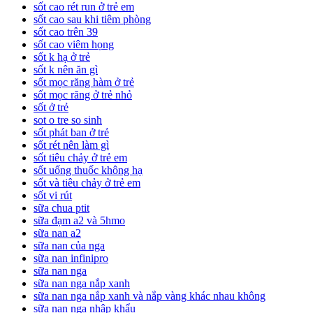
sốt cao rét run ở trẻ em
sốt cao sau khi tiêm phòng
sốt cao trên 39
sốt cao viêm họng
sốt k hạ ở trẻ
sốt k nên ăn gì
sốt mọc răng hàm ở trẻ
sốt mọc răng ở trẻ nhỏ
sốt ở trẻ
sot o tre so sinh
sốt phát ban ở trẻ
sốt rét nên làm gì
sốt tiêu chảy ở trẻ em
sốt uống thuốc không hạ
sốt và tiêu chảy ở trẻ em
sốt vi rút
sữa chua ptit
sữa đạm a2 và 5hmo
sữa nan a2
sữa nan của nga
sữa nan infinipro
sữa nan nga
sữa nan nga nắp xanh
sữa nan nga nắp xanh và nắp vàng khác nhau không
sữa nan nga nhập khẩu