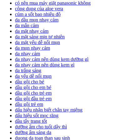
có nên mua máy giặt panasonic không
công dụng của aloe vera
cúm a sốt bao nhiêu độ
da dầu mụn nhạy cảm
da mẫn cảm
da mặt nhạy cảm
da mặt sáng mịn tự nhiên
da mặt yếu dễ nổi mụn
da mụn nhạy cảm
da nhạy cảm
da nhạy cảm nên dùng kem dưỡng gì
da nhạy cảm nên dùng kem gì
da trắng sáng
da yếu dễ nổi mụn
dầu gội cho bé
dầu gội cho em bé
dầu gội cho trẻ em
dầu gội đầu trẻ em
dầu gội trẻ em
dấu hiệu nhận biết chân tay miệng
dấu hiệu sốt mọc răng
dầu tẩy trang tốt
dưỡng ẩm cho tuổi dậy thì
dưỡng ẩm sáng da
duong da toan than sau sinh