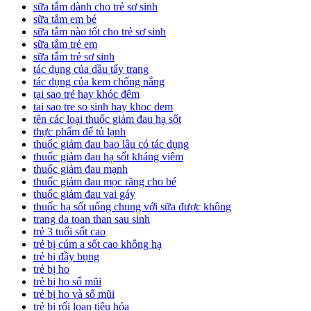
sữa tắm dành cho trẻ sơ sinh
sữa tắm em bé
sữa tắm nào tốt cho trẻ sơ sinh
sữa tắm trẻ em
sữa tắm trẻ sơ sinh
tác dụng của dầu tẩy trang
tác dụng của kem chống nắng
tại sao trẻ hay khóc đêm
tai sao tre so sinh hay khoc dem
tên các loại thuốc giảm đau hạ sốt
thực phẩm để tủ lạnh
thuốc giảm đau bao lâu có tác dụng
thuốc giảm đau hạ sốt kháng viêm
thuốc giảm đau mạnh
thuốc giảm đau mọc răng cho bé
thuốc giảm đau vai gáy
thuốc hạ sốt uống chung với sữa được không
trang da toan than sau sinh
trẻ 3 tuổi sốt cao
trẻ bị cúm a sốt cao không hạ
trẻ bị đầy bụng
trẻ bị ho
trẻ bị ho sổ mũi
trẻ bị ho và sổ mũi
trẻ bị rối loạn tiêu hóa