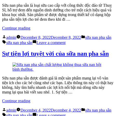
cho
nào?
Sữa nan pha sẵn là loại sữa cao cấp với công thức độc đáo từ Thuỵ
đúng?”
Dùng
Sĩ, hỗ trợ đem đến nguồn dinh dưỡng cho trẻ một cách hiệu quả và
ra
khoa học nhất. Sản phẩm sẽ được đựng trong thiết kế có dạng hộp
sao
pha sẵn tiện lợi cho trẻ đem theo khi đi …
cho
đúng?
“Có
Continue reading
nên
Posted
Posted
cho
admin
December 8, 2022
December 8, 2022
sữa nan pha sẵn
by
in
Tags:
trẻ
on
sữa nan pha sẵn
Leave a comment
dùng
Có
sữa
nên
Sự tiện lợi tuyệt vời của sữa nan pha sẵn
nan
cho
pha
trẻ
sẵn
dùng
không?”
sữa
nan
Sữa nan pha sẵn được đánh giá là một sản phẩm mang lại vô vàn
pha
tiện ích cho các bé cũng như các bạn. Liệu thông tin này có thật hay
sẵn
không, hãy tìm hiểu nhanh các lợi ích nổi bật mà dòng sữa này
không?
mang lại qua bài viết sau nhé. 1. Sự tiện …
“Sự
Continue reading
tiện
Posted
Posted
lợi
admin
December 4, 2022
December 4, 2022
sữa nan pha sẵn
by
in
Tags:
tuyệt
on
sữa nan pha sẵn
Leave a comment