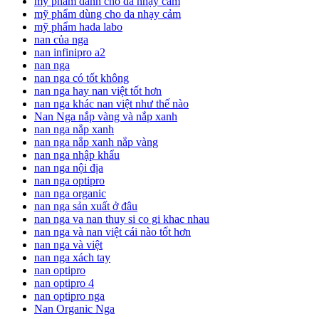
mỹ phẩm dành cho da nhạy cảm
mỹ phẩm dùng cho da nhạy cảm
mỹ phẩm hada labo
nan của nga
nan infinipro a2
nan nga
nan nga có tốt không
nan nga hay nan việt tốt hơn
nan nga khác nan việt như thế nào
Nan Nga nắp vàng và nắp xanh
nan nga nắp xanh
nan nga nắp xanh nắp vàng
nan nga nhập khẩu
nan nga nội địa
nan nga optipro
nan nga organic
nan nga sản xuất ở đâu
nan nga va nan thuy si co gi khac nhau
nan nga và nan việt cái nào tốt hơn
nan nga và việt
nan nga xách tay
nan optipro
nan optipro 4
nan optipro nga
Nan Organic Nga