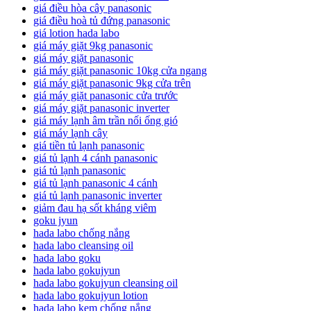
giá điều hòa cây panasonic
giá điều hoà tủ đứng panasonic
giá lotion hada labo
giá máy giặt 9kg panasonic
giá máy giặt panasonic
giá máy giặt panasonic 10kg cửa ngang
giá máy giặt panasonic 9kg cửa trên
giá máy giặt panasonic cửa trước
giá máy giặt panasonic inverter
giá máy lạnh âm trần nối ống gió
giá máy lạnh cây
giá tiền tủ lạnh panasonic
giá tủ lạnh 4 cánh panasonic
giá tủ lạnh panasonic
giá tủ lạnh panasonic 4 cánh
giá tủ lạnh panasonic inverter
giảm đau hạ sốt kháng viêm
goku jyun
hada labo chống nắng
hada labo cleansing oil
hada labo goku
hada labo gokujyun
hada labo gokujyun cleansing oil
hada labo gokujyun lotion
hada labo kem chống nắng