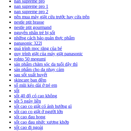
nan supreme pro
nan supreme pro 1
nan supreme pro 2
nên mua máy giặt cửa trước hay cửa trên
nestle ptit brasse
nestle ptit gourmand
nguyên nhân trẻ bị sốt
những cách bảo quản thực phẩm
panasonic 322l
quá trình mọc răng của bé
quy trình giặt của máy giặt panasonic
rohto 50 megumi
sản phẩm chăm sóc da tuổi dậy thì
sản phẩm cho da nhạy cảm
sau sốt xuất huyết
skincare ban đêm
sổ mũi kéo dài ở trẻ em
sốt
sốt 40 độ có cao không
sốt 5 ngày liền
sốt cao co giật có ảnh hưởng gì
sốt cao co giật ở người lớn
sốt cao đau họng
sốt cao đau nhức xương khớp
sốt cao đi ngoài