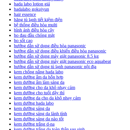
hada labo lotion giá
hadalabo gokujyun
hair essence
hãng tủ lạnh tiết kiệm điện
hệ thống điều hòa multi
hình ảnh điều hòa cây
ho đau đầu chóng mặt
ho sốt cao
hướng dẫn sử dụng điều hòa panasonic
hướng dẫn sử dụng điều khiển điều hòa panasonic
hướng dẫn sử dụng máy giặt panasonic 8.5 kg
hướng dẫn sử dụng máy giặt panasonic eco aquabeat
hướng dẫn sử dụng tủ lạnh panasonic nội địa
kem chống nắng hada labo
kem dưỡng ẩm da hỗn hợp
kem dưỡng ẩm làm sáng da
kem dưỡng cho da khô nhạy cảm
kem dưỡng cho tuổi dậy thì
kem dưỡng da cho da khô nhạy cảm
kem dưỡng hada labo
kem dưỡng sáng da
kem dưỡng sáng da lành tính
kem dưỡng sáng da nào tốt
kem dưỡng trắng d-na
kem dưỡng trắng da toàn thân sau sinh