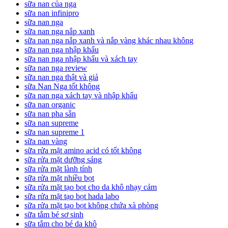
sữa nan của nga
sữa nan infinipro
sữa nan nga
sữa nan nga nắp xanh
sữa nan nga nắp xanh và nắp vàng khác nhau không
sữa nan nga nhập khẩu
sữa nan nga nhập khẩu và xách tay
sữa nan nga review
sữa nan nga thật và giả
sữa Nan Nga tốt không
sữa nan nga xách tay và nhập khẩu
sữa nan organic
sữa nan pha sẵn
sữa nan supreme
sữa nan supreme 1
sữa nan vàng
sữa rửa mặt amino acid có tốt không
sữa rửa mặt dưỡng sáng
sữa rửa mặt lành tính
sữa rửa mặt nhiều bọt
sữa rửa mặt tạo bọt cho da khô nhạy cảm
sữa rửa mặt tạo bọt hada labo
sữa rửa mặt tạo bọt không chứa xà phòng
sữa tắm bé sơ sinh
sữa tắm cho bé da khô