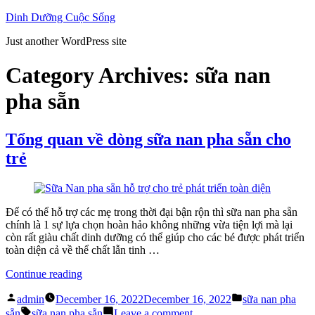
Skip
Dinh Dưỡng Cuộc Sống
to
Just another WordPress site
content
Category Archives:
sữa nan
pha sẵn
Tổng quan về dòng sữa nan pha sẵn cho
trẻ
Để có thể hỗ trợ các mẹ trong thời đại bận rộn thì sữa nan pha sẵn
chính là 1 sự lựa chọn hoàn hảo không những vừa tiện lợi mà lại
còn rất giàu chất dinh dưỡng có thể giúp cho các bé được phát triển
toàn diện cả về thể chất lẫn tinh …
“Tổng
Continue reading
quan
Posted
Posted
về
admin
December 16, 2022
December 16, 2022
sữa nan pha
by
in
Tags:
dòng
on
sẵn
sữa nan pha sẵn
Leave a comment