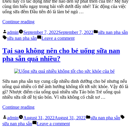
Điều này có tác động như thế nào đến sự phát triển của trẻ? Mẹ hãy
biết”
có
cùng tìm hiểu ngay trong bài viết dưới đây nhé! Tác động của việc
thể
uống sữa đêm Đầu tiên đó là làm bé ngủ …
mẹ
chưa
“Có
Continue reading
biết
nên
Posted
Posted
cho
admin
September 7, 2022
September 7, 2022
sữa nan pha sẵn
by
in
Tags:
bé
on
sữa nan pha sẵn
Leave a comment
uống
Có
thêm
nên
Tại sao không nên cho bé uống sữa nan
sữa
cho
pha sẵn quá nhiều?
nan
bé
pha
uống
sẵn
thêm
trước
sữa
khi
nan
Sữa nan pha sẵn tuy cung cấp nhiều dinh dưỡng cho bé nhưng nếu
ngủ?”
pha
uống quá nhiều có thể ảnh hưởng không tốt tới sức khỏe. Vậy đó là
sẵn
gì? Nhược điểm của uống quá nhiều sữa Táo bón Trẻ uống quá
trước
nhiều sữa rất dễ bị táo bón. Vì sữa không có chất xơ …
khi
ngủ?
“Tại
Continue reading
sao
Posted
Posted
Tag
không
admin
August 31, 2022
August 31, 2022
sữa nan pha sẵn
by
in
nên
on
sữa nan pha sẵn
Leave a comment
cho
Tại