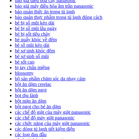
báo giá điều hòa cây panasonic
báo giá máy điều hòa âm trần panasonic
bảo quản thức ăn trong tủ lạnh
bảo quản thực phẩm trong tủ lạnh đúng cách
bé bị sổ mũi kéo dài
bé bị sổ mũi lâu ngày
bé bị sốt tiêu chảy
bé quấy khóc về đêm
bé sổ mũi kéo dài
bé sơ sinh khóc đêm
bé sơ sinh sổ mũi
bé sốt cao
bị tay chân miệng
blossomy
bộ sản phẩm chăm sóc da nhạy cảm
bột ăn dặm cerelac
bột ăn dặm ngọt
bọt dịu lành
bột mặn ăn dặm
bột ngọt cho bé ăn dặm
các chế độ giặt của máy giặt panasonic
các chế độ máy giặt panasonic
các chức năng của máy giặt panasonic
các dòng tủ lạnh tiết kiệm điện
các loại đau đầu