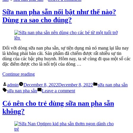
sữa
Tổng
nan
quan
Sữa nan pha sẵn nổi bật như thế nào?
pha
về
Dùng ra sao cho đúng?
sẵn
dòng
cho
sữa
trẻ”
nan
pha
sẵn
cho
Đối với dòng sữa nan pha sẵn, sự tiện dụng mà nó mang lại lâu nay
trẻ
là không phải bàn cãi. Sản phẩm đã chiếm được rất nhiều sự tin
dùng của các bậc phụ huynh. Hôm nay, ta sẽ cùng đi qua một số các
đặc điểm được cho là nổi trội của dòng …
“Sữa
Continue reading
nan
Posted
Posted
pha
admin
December 8, 2022
December 8, 2022
sữa nan pha sẵn
by
in
Tags:
sẵn
on
sữa nan pha sẵn
Leave a comment
nổi
Sữa
bật
nan
Có nên cho trẻ dùng sữa nan pha sẵn
như
pha
không?
thế
sẵn
nào?
nổi
Dùng
bật
ra
như
sao
thế