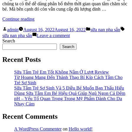
chậm
chúng ta có thể dễ dàng phân bổ thêm thời gian quan tâm chăm sóc
tăng
bé. Mà bên cạnh đó còn vẫn cung cấp đủ lượng dinh …
cân
“Dùng
Continue reading
Sữa
Posted
Posted
Tag
Nan
admin
August 16, 2022
August 16, 2022
sữa nan pha sẵn
by
in
Pha
on
sữa nan pha sẵn
Leave a comment
Sẵn
Dùng
Search
Có
Sữa
Search
Tốt
Nan
Hay
Pha
Recent Posts
Không?”
Sẵn
Có
Tốt
Sữa Tắm Trẻ Em Tốt Không Nằm Ở Lượt Review
Hay
Từ Hoang Mang Đến Thành Thạo Bí Kíp Cách Tắm Cho
Không?
Trẻ Sơ Sinh
Sữa Tắm Trẻ Sơ Sinh Và 5 Điều Bé Muốn Bạn Thấu Hiểu
Dùng Sữa Tắm Em Bé Hiệu Quả Giúp Ngủ Ngon Cả Đêm
pH – Yếu Tố Quan Trọng Trong Mỹ Phẩm Dành Cho Da
Nhạy Cảm
Recent Comments
A WordPress Commenter
on
Hello world!