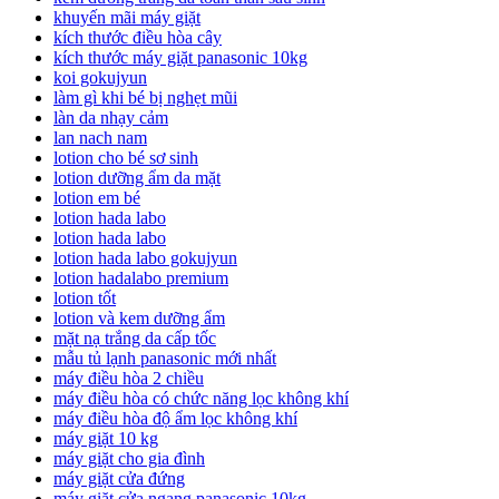
khuyến mãi máy giặt
kích thước điều hòa cây
kích thước máy giặt panasonic 10kg
koi gokujyun
làm gì khi bé bị nghẹt mũi
làn da nhạy cảm
lan nach nam
lotion cho bé sơ sinh
lotion dưỡng ẩm da mặt
lotion em bé
lotion hada labo
lotion hada labo
lotion hada labo gokujyun
lotion hadalabo premium
lotion tốt
lotion và kem dưỡng ẩm
mặt nạ trắng da cấp tốc
mẫu tủ lạnh panasonic mới nhất
máy điều hòa 2 chiều
máy điều hòa có chức năng lọc không khí
máy điều hòa độ ẩm lọc không khí
máy giặt 10 kg
máy giặt cho gia đình
máy giặt cửa đứng
máy giặt cửa ngang panasonic 10kg