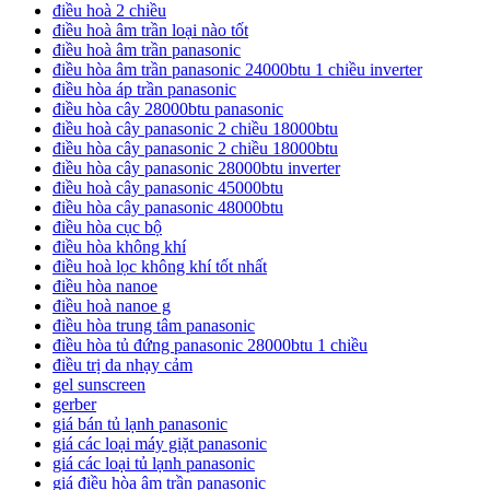
điều hoà 2 chiều
điều hoà âm trần loại nào tốt
điều hoà âm trần panasonic
điều hòa âm trần panasonic 24000btu 1 chiều inverter
điều hòa áp trần panasonic
điều hòa cây 28000btu panasonic
điều hoà cây panasonic 2 chiều 18000btu
điều hòa cây panasonic 2 chiều 18000btu
điều hòa cây panasonic 28000btu inverter
điều hoà cây panasonic 45000btu
điều hòa cây panasonic 48000btu
điều hòa cục bộ
điều hòa không khí
điều hoà lọc không khí tốt nhất
điều hòa nanoe
điều hoà nanoe g
điều hòa trung tâm panasonic
điều hòa tủ đứng panasonic 28000btu 1 chiều
điều trị da nhạy cảm
gel sunscreen
gerber
giá bán tủ lạnh panasonic
giá các loại máy giặt panasonic
giá các loại tủ lạnh panasonic
giá điều hòa âm trần panasonic