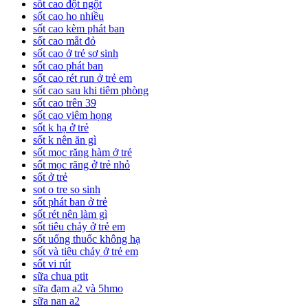
sốt cao đột ngột
sốt cao ho nhiều
sốt cao kèm phát ban
sốt cao mắt đỏ
sốt cao ở trẻ sơ sinh
sốt cao phát ban
sốt cao rét run ở trẻ em
sốt cao sau khi tiêm phòng
sốt cao trên 39
sốt cao viêm họng
sốt k hạ ở trẻ
sốt k nên ăn gì
sốt mọc răng hàm ở trẻ
sốt mọc răng ở trẻ nhỏ
sốt ở trẻ
sot o tre so sinh
sốt phát ban ở trẻ
sốt rét nên làm gì
sốt tiêu chảy ở trẻ em
sốt uống thuốc không hạ
sốt và tiêu chảy ở trẻ em
sốt vi rút
sữa chua ptit
sữa đạm a2 và 5hmo
sữa nan a2