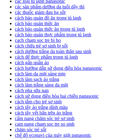
các loại tủ lạnh panasonic
các sản phẩm dưỡng da tuổi dậy thì
các thuốc giảm đau hạ sốt
cách bảo quản đồ ăn trong tủ lạnh
cách bảo quản thức ăn
cách bảo quản thức ăn trong tủ lạnh
cách bảo quản thực phẩm trong tủ lạnh
cach cham soc tre bi ho
cách chữa trẻ sơ sinh bị sốt
cách dưỡng trắng da toàn thân sau sinh
cách để thực phẩm trong tủ lạnh
cách gấp quần áo
cách hướng dẫn sử dụng điều hòa panasonic
cách làm da mặt sáng mịn
cách làm sạch áo trắng
cách làm trắng sáng da mặt
cách pha sữa nan
cách sử dụng điều hòa hai chiều panasonic
cách tắm cho trẻ sơ sinh
cách tẩy áo trắng dính màu
cách tẩy vết bẩn trên áo trắng
cẩm nang chăm sóc trẻ sơ sinh
cam nang cham soc tre so sinh
chăm sóc trẻ sốt
chế độ econavi của máy giặt panasonic