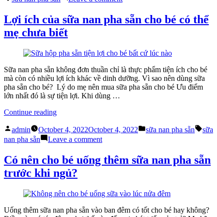
vời
Sự
của
tiện
Lợi ích của sữa nan pha sẵn cho bé có thể
sữa
lợi
mẹ chưa biết
nan
tuyệt
pha
vời
sẵn”
của
sữa
nan
Sữa nan pha sẵn không đơn thuần chỉ là thực phẩm tiện ích cho bé
pha
mà còn có nhiều lợi ích khác về dinh dưỡng. Vì sao nên dùng sữa
sẵn
pha sẵn cho bé? Lý do mẹ nên mua sữa pha sẵn cho bé Ưu điểm
lớn nhất đó là sự tiện lợi. Khi dùng …
“Lợi
Continue reading
ích
Posted
Posted
Tags
của
admin
October 4, 2022
October 4, 2022
sữa nan pha sẵn
sữa
by
in
sữa
on
nan pha sẵn
Leave a comment
nan
Lợi
pha
ích
Có nên cho bé uống thêm sữa nan pha sẵn
sẵn
của
trước khi ngủ?
cho
sữa
bé
nan
có
pha
thể
sẵn
mẹ
cho
Uống thêm sữa nan pha sẵn vào ban đêm có tốt cho bé hay không?
chưa
bé