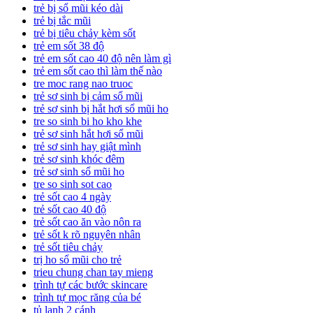
trẻ bị sổ mũi kéo dài
trẻ bị tắc mũi
trẻ bị tiêu chảy kèm sốt
trẻ em sốt 38 độ
trẻ em sốt cao 40 độ nên làm gì
trẻ em sốt cao thì làm thế nào
tre moc rang nao truoc
trẻ sơ sinh bị cảm sổ mũi
trẻ sơ sinh bị hắt hơi sổ mũi ho
tre so sinh bi ho kho khe
trẻ sơ sinh hắt hơi sổ mũi
trẻ sơ sinh hay giật mình
trẻ sơ sinh khóc đêm
trẻ sơ sinh sổ mũi ho
tre so sinh sot cao
trẻ sốt cao 4 ngày
trẻ sốt cao 40 độ
trẻ sốt cao ăn vào nôn ra
trẻ sốt k rõ nguyên nhân
trẻ sốt tiêu chảy
trị ho sổ mũi cho trẻ
trieu chung chan tay mieng
trình tự các bước skincare
trình tự mọc răng của bé
tủ lạnh 2 cánh