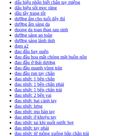
dấu hiệu nhận biết chân tay miệng
dấu hiệu sốt mọc răng
dầu tẩy trang tốt
dưỡng ẩm cho tuổi dậy thì
dưỡng ẩm sáng da
duong da toan than sau sinh
dưỡng sáng an toàn
dưỡng sáng lành tính
đạm a2
đau đầu hay quên
đau đầu hoa mắt chóng mặt buồn nôn
đau đầu ở thái dương
đau đầu quanh vùng trán
đau đầu run tay chân
đau nhức 1 bên chân
đau nhức 1 bên chân phải
đau nhức 1 bên chân trái
đau nhức 2 bên vai
đau nhức hai cánh tay
đau nhức lưng
đau nhức mu bàn tay
đau nhức ở khuỷu tay
đau nhức tai khi nuốt nước bọt
đau nhức tay phải
đau nhức từ mông xuống bắp chân trái