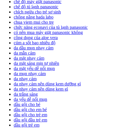
chế độ máy giặt panasonic
chế độ tủ lạnh panasonic
chích ngừa cho trẻ sơ sinh
chống nắng hada labo
chua viem mui cho tre
chức năng econavi của tủ lạnh panasonic
có nên mua máy giặt panasonic không
công dụng của aloe vera
cúm a sốt bao nhiêu độ
da dầu mụn nhạy cảm
da mẫn cảm
da mặt nhạy cảm
da mặt sáng mịn tự nhiên
da mặt yếu dễ nổi mụn
da mụn nhạy cảm
da nhạy cảm
da nhạy cảm nên dùng kem dưỡng gì
da nhạy cảm nên dùng kem gì
da trắng sáng
da yếu dễ nổi mụn
dầu gội cho bé
dầu gội cho em bé
dầu gội cho trẻ em
dầu gội đầu trẻ em
dầu gội trẻ em