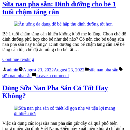
bé
sao
Sữa nan pha sẵn: Dinh dưỡng cho bé 1
uống
không
tuổi chậm tăng cân
sữa
nên
nan
cho
pha
bé
sẵn
uống
quá
sữa
Bé 1 tuổi chậm tăng cân khiến không ít bố mẹ lo lắng. Chọn chế độ
nhiều?”
nan
dinh dưỡng phù hợp cho bé như thế nào? Có nên cho bé uống sữa
pha
nan pha sẵn hay không? Dinh dưỡng cho bé chậm tăng cân Để bé
sẵn
tăng cân tốt, chế độ ăn uống cho bé rất …
quá
nhiều?
“Sữa
Continue reading
nan
Posted
Posted
Tag
pha
admin
August 23, 2022
August 23, 2022
sữa nan pha sẵn
by
in
sẵn:
on
sữa nan pha sẵn
Leave a comment
Dinh
Sữa
dưỡng
nan
Dùng Sữa Nan Pha Sẵn Có Tốt Hay
cho
pha
Không?
bé
sẵn:
1
Dinh
tuổi
dưỡng
chậm
cho
tăng
bé
cân”
1
Việc sử dụng các loại sữa nan pha sẵn giờ đây đã quá phổ biến
tuổi
trong nhiều gia đình Việt Nam. Điều này xuất hiện không chỉ giúp