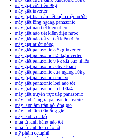
máy giặt cửa trên 9kg
máy giặt inverter
máy giặt loại nào tiết kiệm điện nước
máy giặt lồng ngang panasonic
máy giặt nào tiết kiệm điện
máy giặt nào tiết kiệm điện nước
máy giặt nào tốt và tiết kiệm điện
máy giặt nước nóng
máy giặt panasonic 8 5kg inverter
máy giặt panasonic 8.5 kg inverter
máy giặt panasonic 9 kg giá bao nhiêu
máy giặt panasonic active foam
máy giặt panasonic cửa ngang 10kg
máy giặt panasonic econavi
máy giặt panasonic loại nào tốt
máy giặt panasonic na f100a4
máy giặt truyền trực tiếp panasonic
máy lạnh 1 ngựa panasonic inverter
máy lạnh âm trần nối ống gió
máy lạnh âm trần ống gió
máy lạnh cục bộ
mua tủ lạnh hãng nào tốt
mua tủ lạnh loại nào tốt
mỹ phẩm cetaphil