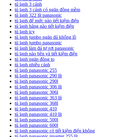
tủ lạnh 3 cánh
tủ lạnh 3 cánh có ngăn đông mềm
tủ lạnh 322 lít panasonic
tủ lạnh để mức nào tiết kiệm điện
tủ lạnh hãng nào tiết kiệm điện
tủ lạnh icy
tủ lạnh jumbo ngăn đá khổng lồ
tủ lạnh jumbo panasonic
tủ lạnh làm đá tự rơi panasonic
tủ lạnh nào bền và tiết kiệm điện
tủ lạnh ngăn đông to
tủ lạnh nhiều cánh
tủ lạnh panasonic 255
tủ lạnh panasonic 290 lít
tủ lạnh panasonic 290l
tủ lạnh panasonic 306 lít
tủ lạnh panasonic 306l
tủ lạnh panasonic 363 lít
tủ lạnh panasonic 368l
tủ lạnh panasonic 410
tủ lạnh panasonic 410 lít
tủ lạnh panasonic 500l
tủ lạnh panasonic 600l
tủ lạnh panasonic có tiết kiệm điện không
tủ lạnh panasonic inverter 255 lít