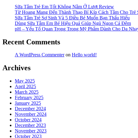
Tươi
Ngon,
Sữa Tắm Trẻ Em Tốt Không Nằm Ở Lượt Review
An
Từ Hoang Mang Đến Thành Thạo Bí Kíp Cách Tắm Cho Trẻ 
Toàn”
Sữa Tắm Trẻ Sơ Sinh Và 5 Điều Bé Muốn Bạn Thấu Hiểu
Dùng Sữa Tắm Em Bé Hiệu Quả Giúp Ngủ Ngon Cả Đêm
pH – Yếu Tố Quan Trọng Trong Mỹ Phẩm Dành Cho Da Nh
Recent Comments
A WordPress Commenter
on
Hello world!
Archives
May 2025
April 2025
March 2025
February 2025
January 2025
December 2024
November 2024
October 2024
December 2023
November 2023
October 2023