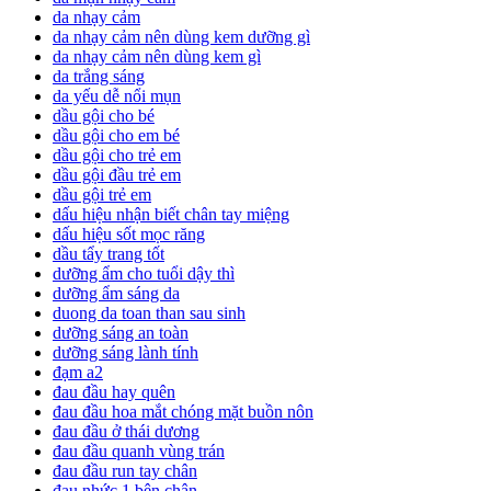
da nhạy cảm
da nhạy cảm nên dùng kem dưỡng gì
da nhạy cảm nên dùng kem gì
da trắng sáng
da yếu dễ nổi mụn
dầu gội cho bé
dầu gội cho em bé
dầu gội cho trẻ em
dầu gội đầu trẻ em
dầu gội trẻ em
dấu hiệu nhận biết chân tay miệng
dấu hiệu sốt mọc răng
dầu tẩy trang tốt
dưỡng ẩm cho tuổi dậy thì
dưỡng ẩm sáng da
duong da toan than sau sinh
dưỡng sáng an toàn
dưỡng sáng lành tính
đạm a2
đau đầu hay quên
đau đầu hoa mắt chóng mặt buồn nôn
đau đầu ở thái dương
đau đầu quanh vùng trán
đau đầu run tay chân
đau nhức 1 bên chân