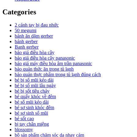
Categories
2 cánh tay bị đau nhức
50 megumi
bánh ăn dặm gerber
bánh gerber
Banh gerber
báo giá điều hòa cây
báo giá điều hòa cây panasonic
báo giá máy điều hòa âm trần panasonic
bảo quản thức ăn trong tủ lạnh
bảo quản thực phẩm trong tủ lạnh đúng cách
bé bị sổ mũi kéo dài
bé bị sổ mũi lâu ngày
bé bị sốt tiêu chảy
bé quấy khóc về đêm
bé sổ mũi kéo dài
bé sơ sinh khóc đêm
bé sơ sinh sổ mũi
bé sốt cao
bị tay chân miệng
blossomy
bộ sản phẩm chăm sóc da nhạy cảm