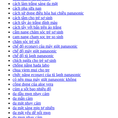
cách làm trắng sáng da mặt
cách pha sữa nan
cách sử dụng điều hòa hai chiều panasonic
cách tắm cho trẻ sơ sinh
cách tẩy áo trắng dính màu
cách tẩy vết bẩn trên áo trắng
cẩm nang chăm sóc trẻ sơ sinh
cam nang cham soc tre so sinh
chăm sóc trẻ sốt
chế độ econavi của máy giặt panasonic
chế độ máy giặt panasonic
chế độ tủ lạnh panasonic
chích ngừa cho trẻ sơ sinh
chống nắng hada labo
chua viem mui cho tre
chức năng econavi của tủ lạnh panasonic
có nên mua máy giặt panasonic không
công dụng của aloe vera
cúm a sốt bao nhiêu độ
da dầu mụn nhạy cảm
da mẫn cảm
da mặt nhạy cảm
da mặt sáng mịn tự nhiên
da mặt yếu dễ nổi mụn
da mụn nhạy cảm