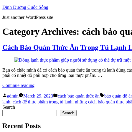
Skip
Dinh Dưỡng Cuộc Sống
to
Just another WordPress site
content
Category Archives:
cách bảo qu
Cách Bảo Quản Thức Ăn Trong Tủ Lạnh L
Bạn có chắc mình đã có cách bảo quản thức ăn trong tủ lạnh đúng cá
phải có nhiệt độ phù hợp cho từng loại thực phẩm. …
“Cách
Continue reading
Bảo
Posted
Posted
Tags:
Quản
admin
March 29, 2023
cách bảo quản thức ăn
bảo quản đồ ăn
by
in
Thức
lạnh
,
cách để thực phẩm trong tủ lạnh
,
những cách bảo quản thực ph
Ăn
Search
Trong
Search
Tủ
Lạnh
Recent Posts
Luôn