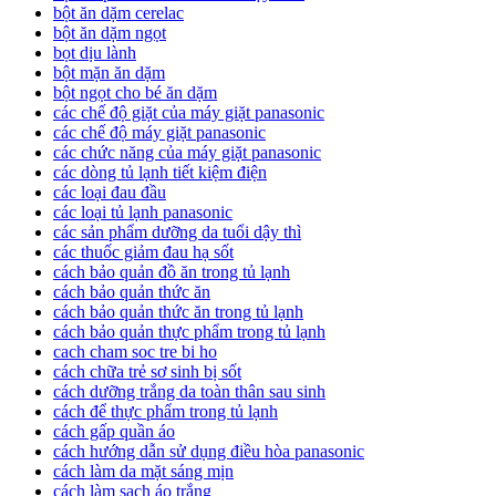
bột ăn dặm cerelac
bột ăn dặm ngọt
bọt dịu lành
bột mặn ăn dặm
bột ngọt cho bé ăn dặm
các chế độ giặt của máy giặt panasonic
các chế độ máy giặt panasonic
các chức năng của máy giặt panasonic
các dòng tủ lạnh tiết kiệm điện
các loại đau đầu
các loại tủ lạnh panasonic
các sản phẩm dưỡng da tuổi dậy thì
các thuốc giảm đau hạ sốt
cách bảo quản đồ ăn trong tủ lạnh
cách bảo quản thức ăn
cách bảo quản thức ăn trong tủ lạnh
cách bảo quản thực phẩm trong tủ lạnh
cach cham soc tre bi ho
cách chữa trẻ sơ sinh bị sốt
cách dưỡng trắng da toàn thân sau sinh
cách để thực phẩm trong tủ lạnh
cách gấp quần áo
cách hướng dẫn sử dụng điều hòa panasonic
cách làm da mặt sáng mịn
cách làm sạch áo trắng