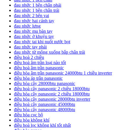
đau nhức 1 bên chân phải
đau nhức 1 bên chân trái
đau nhức 2 bên vai
đau nhức hai cánh tay
đau nhức lưng
đau nhức mu bàn tay
đau nhức ở khuỷu tay
đau nhức tai khi nuốt nước bọt
đau nhức tay phải
đau nhức từ mông xuống bắp chân trái
điều hoà 2 chiều
điều hoà âm trần loại nào tốt
điều hoà âm trần panasonic
điều hòa âm trần panasonic 24000btu 1 chiều inverter
điều hòa áp trần panasonic
điều hòa cây 28000btu panasonic
điều hoà cây panasonic 2 chiều 18000btu
điều hòa cây panasonic 2 chiều 18000btu
điều hòa cây panasonic 28000btu inverter
điều hoà cây panasonic 45000btu
điều hòa cây panasonic 48000btu
điều hòa cục bộ
điều hòa không khí
điều hoà lọc không khí tốt nhất