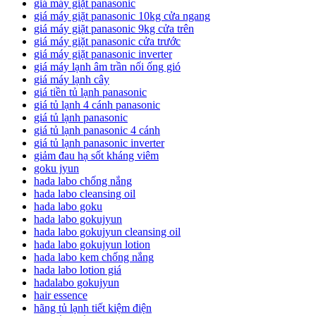
giá máy giặt panasonic
giá máy giặt panasonic 10kg cửa ngang
giá máy giặt panasonic 9kg cửa trên
giá máy giặt panasonic cửa trước
giá máy giặt panasonic inverter
giá máy lạnh âm trần nối ống gió
giá máy lạnh cây
giá tiền tủ lạnh panasonic
giá tủ lạnh 4 cánh panasonic
giá tủ lạnh panasonic
giá tủ lạnh panasonic 4 cánh
giá tủ lạnh panasonic inverter
giảm đau hạ sốt kháng viêm
goku jyun
hada labo chống nắng
hada labo cleansing oil
hada labo goku
hada labo gokujyun
hada labo gokujyun cleansing oil
hada labo gokujyun lotion
hada labo kem chống nắng
hada labo lotion giá
hadalabo gokujyun
hair essence
hãng tủ lạnh tiết kiệm điện