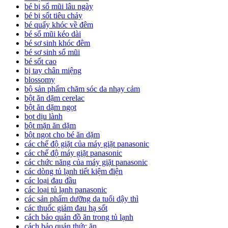
bé bị sổ mũi lâu ngày
bé bị sốt tiêu chảy
bé quấy khóc về đêm
bé sổ mũi kéo dài
bé sơ sinh khóc đêm
bé sơ sinh sổ mũi
bé sốt cao
bị tay chân miệng
blossomy
bộ sản phẩm chăm sóc da nhạy cảm
bột ăn dặm cerelac
bột ăn dặm ngọt
bọt dịu lành
bột mặn ăn dặm
bột ngọt cho bé ăn dặm
các chế độ giặt của máy giặt panasonic
các chế độ máy giặt panasonic
các chức năng của máy giặt panasonic
các dòng tủ lạnh tiết kiệm điện
các loại đau đầu
các loại tủ lạnh panasonic
các sản phẩm dưỡng da tuổi dậy thì
các thuốc giảm đau hạ sốt
cách bảo quản đồ ăn trong tủ lạnh
cách bảo quản thức ăn