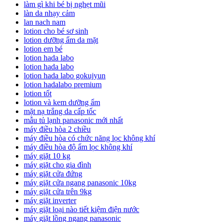
làm gì khi bé bị nghẹt mũi
làn da nhạy cảm
lan nach nam
lotion cho bé sơ sinh
lotion dưỡng ẩm da mặt
lotion em bé
lotion hada labo
lotion hada labo
lotion hada labo gokujyun
lotion hadalabo premium
lotion tốt
lotion và kem dưỡng ẩm
mặt nạ trắng da cấp tốc
mẫu tủ lạnh panasonic mới nhất
máy điều hòa 2 chiều
máy điều hòa có chức năng lọc không khí
máy điều hòa độ ẩm lọc không khí
máy giặt 10 kg
máy giặt cho gia đình
máy giặt cửa đứng
máy giặt cửa ngang panasonic 10kg
máy giặt cửa trên 9kg
máy giặt inverter
máy giặt loại nào tiết kiệm điện nước
máy giặt lồng ngang panasonic