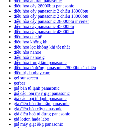
điều hòa áp trần panasonic
điều hòa cây 28000btu panasonic
điều hòa cây panasonic 2 chiều 18000btu
điều hoà cây panasonic 2 chiều 18000btu
điều hòa cây panasonic 28000btu inverter
điều hoà cây panasonic 45000btu
điều hòa cây panasonic 48000btu
điều hòa cục bộ
điều hòa không khí
điều hoà lọc không khí tốt nhất
điều hòa nanoe
điều hoà nanoe g
điều hòa trung tâm panasonic
điều hòa tủ đứng panasonic 28000btu 1 chiều
điều trị da nhạy cảm
gel sunscreen
gerber
giá bán tủ lạnh panasonic
giá các loại máy giặt panasonic
giá các loại tủ lạnh panasonic
giá điều hòa âm trần panasonic
giá điều hòa cây panasonic
giá điều hoà tủ đứng panasonic
giá lotion hada labo
giá máy giặt 9kg panasonic