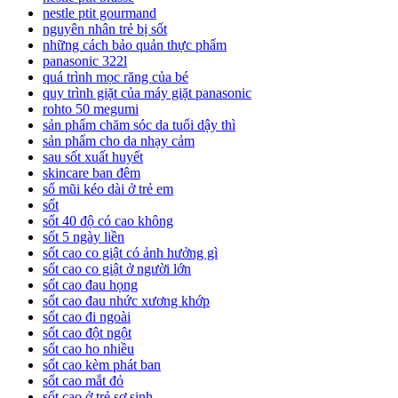
nestle ptit gourmand
nguyên nhân trẻ bị sốt
những cách bảo quản thực phẩm
panasonic 322l
quá trình mọc răng của bé
quy trình giặt của máy giặt panasonic
rohto 50 megumi
sản phẩm chăm sóc da tuổi dậy thì
sản phẩm cho da nhạy cảm
sau sốt xuất huyết
skincare ban đêm
sổ mũi kéo dài ở trẻ em
sốt
sốt 40 độ có cao không
sốt 5 ngày liền
sốt cao co giật có ảnh hưởng gì
sốt cao co giật ở người lớn
sốt cao đau họng
sốt cao đau nhức xương khớp
sốt cao đi ngoài
sốt cao đột ngột
sốt cao ho nhiều
sốt cao kèm phát ban
sốt cao mắt đỏ
sốt cao ở trẻ sơ sinh