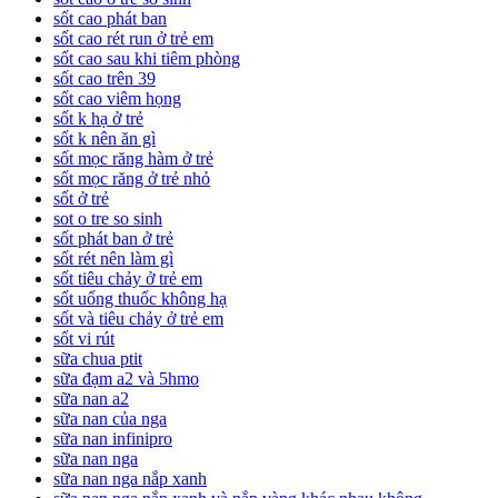
sốt cao phát ban
sốt cao rét run ở trẻ em
sốt cao sau khi tiêm phòng
sốt cao trên 39
sốt cao viêm họng
sốt k hạ ở trẻ
sốt k nên ăn gì
sốt mọc răng hàm ở trẻ
sốt mọc răng ở trẻ nhỏ
sốt ở trẻ
sot o tre so sinh
sốt phát ban ở trẻ
sốt rét nên làm gì
sốt tiêu chảy ở trẻ em
sốt uống thuốc không hạ
sốt và tiêu chảy ở trẻ em
sốt vi rút
sữa chua ptit
sữa đạm a2 và 5hmo
sữa nan a2
sữa nan của nga
sữa nan infinipro
sữa nan nga
sữa nan nga nắp xanh