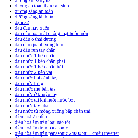
dưỡng ẩm sáng da
duong da toan than sau sinh
dưỡng sáng an toàn
dưỡng sáng lành tính
đạm a2
đau đầu hay quên
đau đầu hoa mắt chóng mặt buồn nôn
đau đầu ở thái dương
đau đầu quanh vùng trán
đau đầu run tay chân
đau nhức 1 bên chân
đau nhức 1 bên chân phải
đau nhức 1 bên chân trái
đau nhức 2 bên vai
đau nhức hai cánh tay
đau nhức lưng
đau nhức mu bàn tay
đau nhức ở khuỷu tay
đau nhức tai khi nuốt nước bọt
đau nhức tay phải
đau nhức từ mông xuống bắp chân trái
điều hoà 2 chiều
điều hoà âm trần loại nào tốt
điều hoà âm trần panasonic
điều hòa âm trần panasonic 24000btu 1 chiều inverter