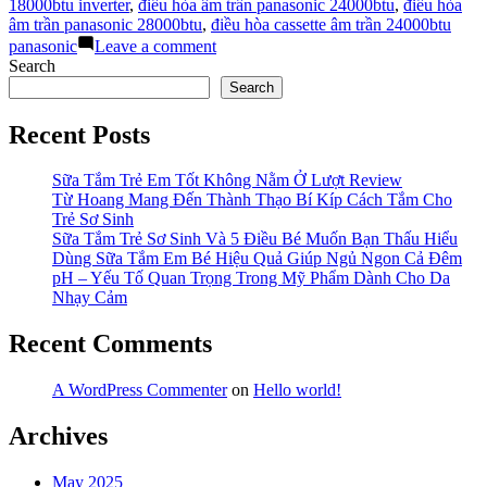
âm
18000btu inverter
,
điều hòa âm trần panasonic 24000btu
,
điều hòa
trần
âm trần panasonic 28000btu
,
điều hòa cassette âm trần 24000btu
panasonic
on
panasonic
Leave a comment
trên
Báo
Search
thị
giá
Search
trường”
máy
điều
Recent Posts
hòa
âm
trần
Sữa Tắm Trẻ Em Tốt Không Nằm Ở Lượt Review
panasonic
Từ Hoang Mang Đến Thành Thạo Bí Kíp Cách Tắm Cho
trên
Trẻ Sơ Sinh
thị
Sữa Tắm Trẻ Sơ Sinh Và 5 Điều Bé Muốn Bạn Thấu Hiểu
trường
Dùng Sữa Tắm Em Bé Hiệu Quả Giúp Ngủ Ngon Cả Đêm
pH – Yếu Tố Quan Trọng Trong Mỹ Phẩm Dành Cho Da
Nhạy Cảm
Recent Comments
A WordPress Commenter
on
Hello world!
Archives
May 2025