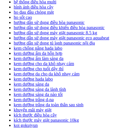
hệ thống điều hòa multi
hình ảnh điều hòa cây
ho đau đầu chóng mặt
ho sốt cao
hướng dẫn sử dụng điều hòa panasonic
hướng dẫn sử dụng điều khiển điều hòa panasonic
hướng dẫn sử dụng máy giặt panasonic 8.5 kg
hướng dẫn sử dụng máy giặt panasonic eco aquabeat
hướng dẫn sử dụng tủ lạnh panasonic nội địa
kem chống nắng hada labo
kem dưỡng ẩm da hỗn hợp
kem dưỡng ẩm làm sáng da
kem dưỡng cho da khô nhạy cảm
kem dưỡng cho tuổi dậy thì
kem dưỡng da cho da khô nhạy cảm
kem dưỡng hada labo
kem dưỡng sáng da
kem dưỡng sáng da lành tính
kem dưỡng sáng da nào tốt
kem dưỡng trắng d-na
kem dưỡng trắng da toàn thân sau sinh
khuyến mãi máy giặt
kích thước điều hòa cây
kích thước máy giặt panasonic 10kg
koi gokujyun