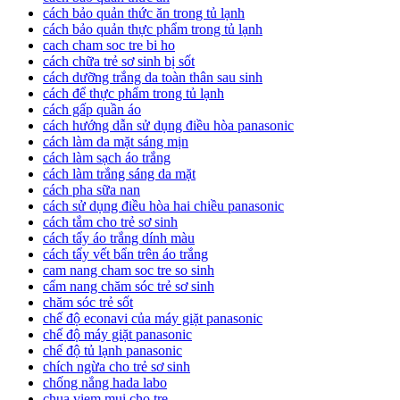
cách bảo quản thức ăn trong tủ lạnh
cách bảo quản thực phẩm trong tủ lạnh
cach cham soc tre bi ho
cách chữa trẻ sơ sinh bị sốt
cách dưỡng trắng da toàn thân sau sinh
cách để thực phẩm trong tủ lạnh
cách gấp quần áo
cách hướng dẫn sử dụng điều hòa panasonic
cách làm da mặt sáng mịn
cách làm sạch áo trắng
cách làm trắng sáng da mặt
cách pha sữa nan
cách sử dụng điều hòa hai chiều panasonic
cách tắm cho trẻ sơ sinh
cách tẩy áo trắng dính màu
cách tẩy vết bẩn trên áo trắng
cam nang cham soc tre so sinh
cẩm nang chăm sóc trẻ sơ sinh
chăm sóc trẻ sốt
chế độ econavi của máy giặt panasonic
chế độ máy giặt panasonic
chế độ tủ lạnh panasonic
chích ngừa cho trẻ sơ sinh
chống nắng hada labo
chua viem mui cho tre