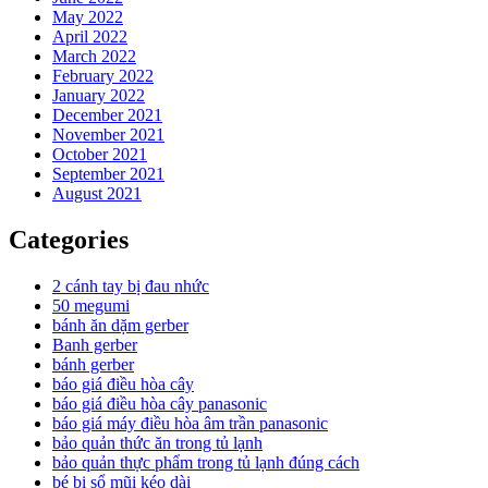
May 2022
April 2022
March 2022
February 2022
January 2022
December 2021
November 2021
October 2021
September 2021
August 2021
Categories
2 cánh tay bị đau nhức
50 megumi
bánh ăn dặm gerber
Banh gerber
bánh gerber
báo giá điều hòa cây
báo giá điều hòa cây panasonic
báo giá máy điều hòa âm trần panasonic
bảo quản thức ăn trong tủ lạnh
bảo quản thực phẩm trong tủ lạnh đúng cách
bé bị sổ mũi kéo dài