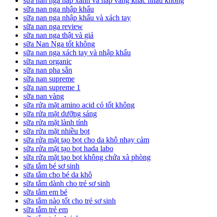
sữa nan nga nắp xanh và nắp vàng khác nhau không
sữa nan nga nhập khẩu
sữa nan nga nhập khẩu và xách tay
sữa nan nga review
sữa nan nga thật và giả
sữa Nan Nga tốt không
sữa nan nga xách tay và nhập khẩu
sữa nan organic
sữa nan pha sẵn
sữa nan supreme
sữa nan supreme 1
sữa nan vàng
sữa rửa mặt amino acid có tốt không
sữa rửa mặt dưỡng sáng
sữa rửa mặt lành tính
sữa rửa mặt nhiều bọt
sữa rửa mặt tạo bọt cho da khô nhạy cảm
sữa rửa mặt tạo bọt hada labo
sữa rửa mặt tạo bọt không chứa xà phòng
sữa tắm bé sơ sinh
sữa tắm cho bé da khô
sữa tắm dành cho trẻ sơ sinh
sữa tắm em bé
sữa tắm nào tốt cho trẻ sơ sinh
sữa tắm trẻ em