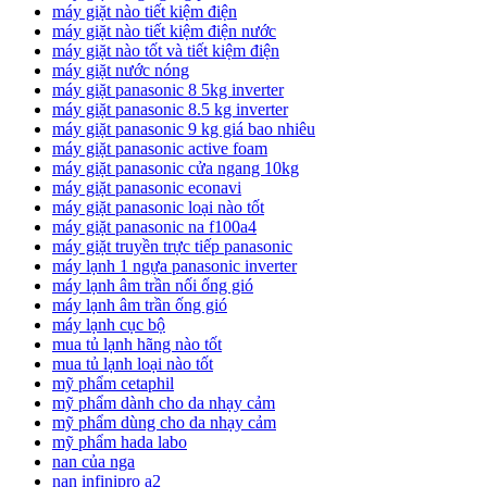
máy giặt nào tiết kiệm điện
máy giặt nào tiết kiệm điện nước
máy giặt nào tốt và tiết kiệm điện
máy giặt nước nóng
máy giặt panasonic 8 5kg inverter
máy giặt panasonic 8.5 kg inverter
máy giặt panasonic 9 kg giá bao nhiêu
máy giặt panasonic active foam
máy giặt panasonic cửa ngang 10kg
máy giặt panasonic econavi
máy giặt panasonic loại nào tốt
máy giặt panasonic na f100a4
máy giặt truyền trực tiếp panasonic
máy lạnh 1 ngựa panasonic inverter
máy lạnh âm trần nối ống gió
máy lạnh âm trần ống gió
máy lạnh cục bộ
mua tủ lạnh hãng nào tốt
mua tủ lạnh loại nào tốt
mỹ phẩm cetaphil
mỹ phẩm dành cho da nhạy cảm
mỹ phẩm dùng cho da nhạy cảm
mỹ phẩm hada labo
nan của nga
nan infinipro a2