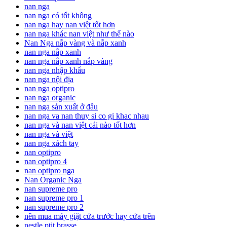
nan nga
nan nga có tốt không
nan nga hay nan việt tốt hơn
nan nga khác nan việt như thế nào
Nan Nga nắp vàng và nắp xanh
nan nga nắp xanh
nan nga nắp xanh nắp vàng
nan nga nhập khẩu
nan nga nội địa
nan nga optipro
nan nga organic
nan nga sản xuất ở đâu
nan nga va nan thuy si co gi khac nhau
nan nga và nan việt cái nào tốt hơn
nan nga và việt
nan nga xách tay
nan optipro
nan optipro 4
nan optipro nga
Nan Organic Nga
nan supreme pro
nan supreme pro 1
nan supreme pro 2
nên mua máy giặt cửa trước hay cửa trên
nestle ptit brasse