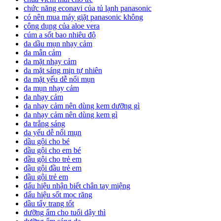
chức năng econavi của tủ lạnh panasonic
có nên mua máy giặt panasonic không
công dụng của aloe vera
cúm a sốt bao nhiêu độ
da dầu mụn nhạy cảm
da mẫn cảm
da mặt nhạy cảm
da mặt sáng mịn tự nhiên
da mặt yếu dễ nổi mụn
da mụn nhạy cảm
da nhạy cảm
da nhạy cảm nên dùng kem dưỡng gì
da nhạy cảm nên dùng kem gì
da trắng sáng
da yếu dễ nổi mụn
dầu gội cho bé
dầu gội cho em bé
dầu gội cho trẻ em
dầu gội đầu trẻ em
dầu gội trẻ em
dấu hiệu nhận biết chân tay miệng
dấu hiệu sốt mọc răng
dầu tẩy trang tốt
dưỡng ẩm cho tuổi dậy thì