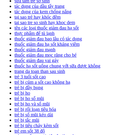
sữa tắm trẻ sơ sinh
tác dụng của dầu tẩy trang
tác dụng của kem chống nắng
tại sao trẻ hay khóc đêm
tai sao tre so sinh hay khoc dem
tên các loại thuốc giảm đau hạ sốt
thực phẩm để tủ lạnh
thuốc giảm đau bao lâu có tác dụng
thuốc giảm đau hạ sốt kháng viêm
thuốc giảm đau mạnh
thuốc giảm đau mọc răng cho bé
thuốc giảm đau vai gáy
thuốc hạ sốt uống chung với sữa được không
trang da toan than sau sinh
trẻ 3 tuổi sốt cao
trẻ bị cúm a sốt cao không hạ
trẻ bị đầy bụng
trẻ bị ho
trẻ bị ho sổ mũi
trẻ bị ho và sổ mũi
trẻ bị rối loạn tiêu hóa
trẻ bị sổ mũi kéo dài
trẻ bị tắc mũi
trẻ bị tiêu chảy kèm sốt
trẻ em sốt 38 độ