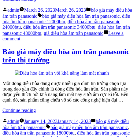
giá
Posted
Posted
máy
admin
March 26, 2023
March 26, 2023
báo giá máy điều hòa
by
in
điều
Tags:
âm trần panasonic
báo giá máy điều hòa âm trần panasonic
,
điều
hòa
hòa âm trần panasonic 12000btu
,
điều hòa âm trần panasonic
âm
24000btu
,
điều hòa âm trần panasonic 34000btu
,
điều hòa âm trần
trần
panasonic 48000btu
,
giá điều hòa âm trần panasonic
Leave a
panasonic
on
comment
ở
Báo
thời
giá
Báo giá máy điều hòa âm trần panasonic
điểm
máy
trên thị trường
hiện
điều
tại”
hòa
âm
trần
panasonic
Một dòng điều hòa đang được nhiều gia đình tin tưởng chọn lựa
ở
trong dạo gần đây chính là dòng điều hòa âm trần. Sản phẩm này
thời
được yêu thích bởi khả năng làm mát hay sưởi ấm cực kì tốt. Bên
điểm
cạnh đó, sản phẩm cũng chứa vô số các công nghệ hiện đại …
hiện
“Báo
tại
Continue reading
giá
Posted
Posted
máy
admin
January 14, 2023
January 14, 2023
báo giá máy điều
by
in
điều
Tags:
hòa âm trần panasonic
báo giá máy điều hòa âm trần panasonic
,
hòa
điều hòa âm trần panasonic 18000btu
,
điều hòa âm trần panasonic