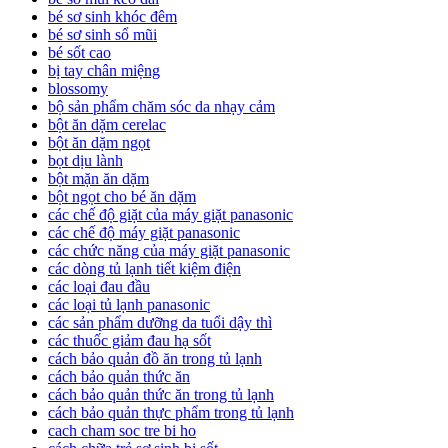
bé sơ sinh khóc đêm
bé sơ sinh sổ mũi
bé sốt cao
bị tay chân miệng
blossomy
bộ sản phẩm chăm sóc da nhạy cảm
bột ăn dặm cerelac
bột ăn dặm ngọt
bọt dịu lành
bột mặn ăn dặm
bột ngọt cho bé ăn dặm
các chế độ giặt của máy giặt panasonic
các chế độ máy giặt panasonic
các chức năng của máy giặt panasonic
các dòng tủ lạnh tiết kiệm điện
các loại đau đầu
các loại tủ lạnh panasonic
các sản phẩm dưỡng da tuổi dậy thì
các thuốc giảm đau hạ sốt
cách bảo quản đồ ăn trong tủ lạnh
cách bảo quản thức ăn
cách bảo quản thức ăn trong tủ lạnh
cách bảo quản thực phẩm trong tủ lạnh
cach cham soc tre bi ho