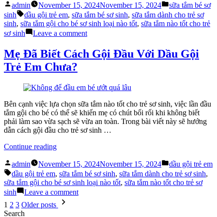
Posted
Posted
Tắm
admin
November 15, 2024
November 15, 2024
sữa tắm bé sơ
by
in
Tags:
Với
sinh
dầu gội trẻ em
,
sữa tắm bé sơ sinh
,
sữa tắm dành cho trẻ sơ
Sữa
sinh
,
sữa tắm gội cho bé sơ sinh loại nào tốt
,
sữa tắm nào tốt cho trẻ
Tắm
on
sơ sinh
Leave a comment
Bé
Bí
Sơ
Kíp
Mẹ Đã Biết Cách Gội Đầu Với Dầu Gội
Sinh
Tắm
Trẻ Em Chưa?
Giúp
Với
Bé
Sữa
Xua
Tắm
Tan
Bé
Nỗi
Sơ
Bên cạnh việc lựa chọn sữa tắm nào tốt cho trẻ sơ sinh, việc lần đầu
Sợ”
Sinh
tắm gội cho bé có thể sẽ khiến mẹ có chút bối rối khi không biết
Giúp
phải làm sao vừa sạch sẽ vừa an toàn. Trong bài viết này sẽ hướng
Bé
dẫn cách gội đầu cho trẻ sơ sinh …
Xua
Tan
“Mẹ
Continue reading
Nỗi
Đã
Posted
Posted
Sợ
Biết
admin
November 15, 2024
November 15, 2024
dầu gội trẻ em
by
in
Tags:
Cách
dầu gội trẻ em
,
sữa tắm bé sơ sinh
,
sữa tắm dành cho trẻ sơ sinh
,
Gội
sữa tắm gội cho bé sơ sinh loại nào tốt
,
sữa tắm nào tốt cho trẻ sơ
Đầu
on
sinh
Leave a comment
Với
Mẹ
Posts
1
2
3
Older posts
Dầu
Đã
pagination
Search
Gội
Biết