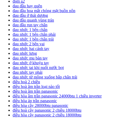
đạm a2
đau đầu hay quên
đau đầu hoa mắt chóng mặt buồn nôn
đau đầu ở thái dương
đau đầu quanh vùng trán
đau đầu run tay chân
đau nhức 1 bên chân
đau nhức 1 bên chân phải
đau nhức 1 bên chân trái
đau nhức 2 bên vai
đau nhức hai cánh tay
đau nhức lưng
đau nhức mu bàn tay
đau nhức ở khuỷu tay
đau nhức tai khi nuốt nước bọt
đau nhức tay phải
đau nhức từ mông xuống bắp chân trái
điều hoà 2 chiều
điều hoà âm trần loại nào tốt
điều hoà âm trần panasonic
điều hòa âm trần panasonic 24000btu 1 chiều inverter
điều hòa áp trần panasonic
điều hòa cây 28000btu panasonic
điều hoà cây panasonic 2 chiều 18000btu
điều hòa cây panasonic 2 chiều 18000btu