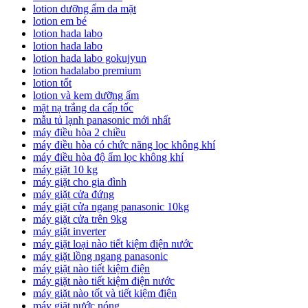
lotion dưỡng ẩm da mặt
lotion em bé
lotion hada labo
lotion hada labo
lotion hada labo gokujyun
lotion hadalabo premium
lotion tốt
lotion và kem dưỡng ẩm
mặt nạ trắng da cấp tốc
mẫu tủ lạnh panasonic mới nhất
máy điều hòa 2 chiều
máy điều hòa có chức năng lọc không khí
máy điều hòa độ ẩm lọc không khí
máy giặt 10 kg
máy giặt cho gia đình
máy giặt cửa đứng
máy giặt cửa ngang panasonic 10kg
máy giặt cửa trên 9kg
máy giặt inverter
máy giặt loại nào tiết kiệm điện nước
máy giặt lồng ngang panasonic
máy giặt nào tiết kiệm điện
máy giặt nào tiết kiệm điện nước
máy giặt nào tốt và tiết kiệm điện
máy giặt nước nóng