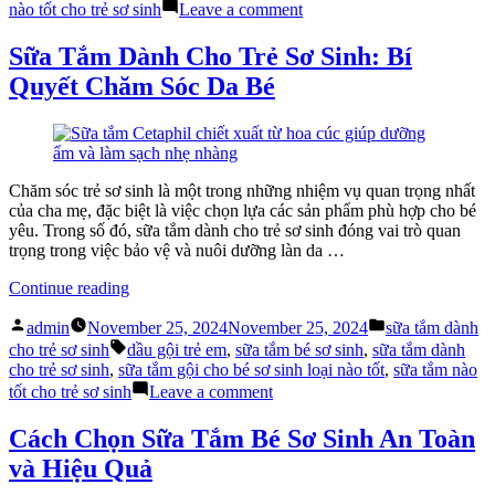
trẻ
on
nào tốt cho trẻ sơ sinh
Leave a comment
sơ
Sữa
sinh”
tắm
Sữa Tắm Dành Cho Trẻ Sơ Sinh: Bí
nào
Quyết Chăm Sóc Da Bé
tốt
cho
trẻ
sơ
sinh
Chăm sóc trẻ sơ sinh là một trong những nhiệm vụ quan trọng nhất
của cha mẹ, đặc biệt là việc chọn lựa các sản phẩm phù hợp cho bé
yêu. Trong số đó, sữa tắm dành cho trẻ sơ sinh đóng vai trò quan
trọng trong việc bảo vệ và nuôi dưỡng làn da …
“Sữa
Continue reading
Tắm
Posted
Posted
Dành
admin
November 25, 2024
November 25, 2024
sữa tắm dành
by
in
Tags:
Cho
cho trẻ sơ sinh
dầu gội trẻ em
,
sữa tắm bé sơ sinh
,
sữa tắm dành
Trẻ
cho trẻ sơ sinh
,
sữa tắm gội cho bé sơ sinh loại nào tốt
,
sữa tắm nào
Sơ
on
tốt cho trẻ sơ sinh
Leave a comment
Sinh:
Sữa
Bí
Tắm
Cách Chọn Sữa Tắm Bé Sơ Sinh An Toàn
Quyết
Dành
và Hiệu Quả
Chăm
Cho
Sóc
Trẻ