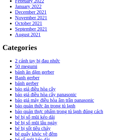
February 2022
January 2022
December 2021
November 2021
October 2021
September 2021
August 2021
Categories
2 cánh tay bị đau nhức
50 megumi
bánh ăn dặm gerber
Banh gerber
bánh gerber
báo giá điều hòa cây
báo giá điều hòa cây panasonic
báo giá máy điều hòa âm trần panasonic
bảo quản thức ăn trong tủ lạnh
bảo quản thực phẩm trong tủ lạnh đúng cách
bé bị sổ mũi kéo dài
bé bị sổ mũi lâu ngày
bé bị sốt tiêu chảy
bé quấy khóc về đêm
bé sổ mũi kéo dài