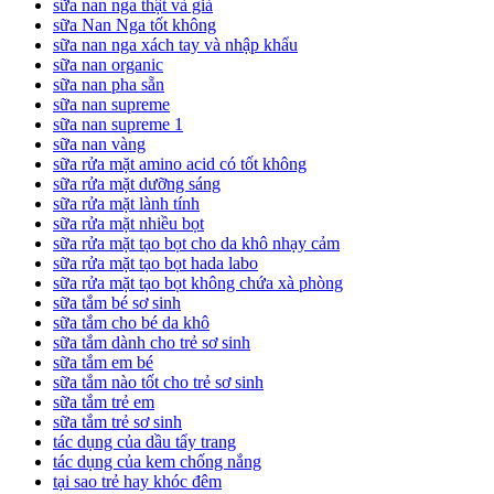
sữa nan nga thật và giả
sữa Nan Nga tốt không
sữa nan nga xách tay và nhập khẩu
sữa nan organic
sữa nan pha sẵn
sữa nan supreme
sữa nan supreme 1
sữa nan vàng
sữa rửa mặt amino acid có tốt không
sữa rửa mặt dưỡng sáng
sữa rửa mặt lành tính
sữa rửa mặt nhiều bọt
sữa rửa mặt tạo bọt cho da khô nhạy cảm
sữa rửa mặt tạo bọt hada labo
sữa rửa mặt tạo bọt không chứa xà phòng
sữa tắm bé sơ sinh
sữa tắm cho bé da khô
sữa tắm dành cho trẻ sơ sinh
sữa tắm em bé
sữa tắm nào tốt cho trẻ sơ sinh
sữa tắm trẻ em
sữa tắm trẻ sơ sinh
tác dụng của dầu tẩy trang
tác dụng của kem chống nắng
tại sao trẻ hay khóc đêm