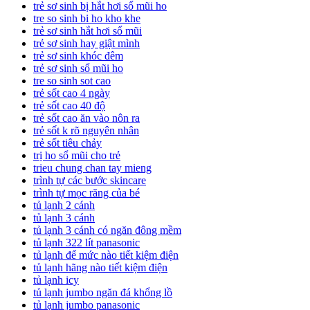
trẻ sơ sinh bị hắt hơi sổ mũi ho
tre so sinh bi ho kho khe
trẻ sơ sinh hắt hơi sổ mũi
trẻ sơ sinh hay giật mình
trẻ sơ sinh khóc đêm
trẻ sơ sinh sổ mũi ho
tre so sinh sot cao
trẻ sốt cao 4 ngày
trẻ sốt cao 40 độ
trẻ sốt cao ăn vào nôn ra
trẻ sốt k rõ nguyên nhân
trẻ sốt tiêu chảy
trị ho sổ mũi cho trẻ
trieu chung chan tay mieng
trình tự các bước skincare
trình tự mọc răng của bé
tủ lạnh 2 cánh
tủ lạnh 3 cánh
tủ lạnh 3 cánh có ngăn đông mềm
tủ lạnh 322 lít panasonic
tủ lạnh để mức nào tiết kiệm điện
tủ lạnh hãng nào tiết kiệm điện
tủ lạnh icy
tủ lạnh jumbo ngăn đá khổng lồ
tủ lạnh jumbo panasonic