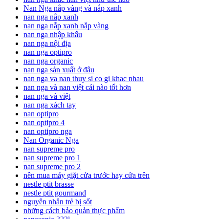
Nan Nga nắp vàng và nắp xanh
nan nga nắp xanh
nan nga nắp xanh nắp vàng
nan nga nhập khẩu
nan nga nội địa
nan nga optipro
nan nga organic
nan nga sản xuất ở đâu
nan nga va nan thuy si co gi khac nhau
nan nga và nan việt cái nào tốt hơn
nan nga và việt
nan nga xách tay
nan optipro
nan optipro 4
nan optipro nga
Nan Organic Nga
nan supreme pro
nan supreme pro 1
nan supreme pro 2
nên mua máy giặt cửa trước hay cửa trên
nestle ptit brasse
nestle ptit gourmand
nguyên nhân trẻ bị sốt
những cách bảo quản thực phẩm