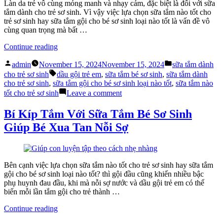
Trẻ
Làn da trẻ vô cùng mỏng manh và nhạy cảm, đặc biệt là đối với sữa
Sơ
tắm dành cho trẻ sơ sinh. Vì vậy việc lựa chọn sữa tắm nào tốt cho
Sinh
trẻ sơ sinh hay sữa tắm gội cho bé sơ sinh loại nào tốt là vấn đề vô
cùng quan trọng mà bất …
“Cách
Continue reading
Chọn
Posted
Posted
Sữa
admin
November 15, 2024
November 15, 2024
sữa tắm dành
by
in
Tags:
Tắm
cho trẻ sơ sinh
dầu gội trẻ em
,
sữa tắm bé sơ sinh
,
sữa tắm dành
Dành
cho trẻ sơ sinh
,
sữa tắm gội cho bé sơ sinh loại nào tốt
,
sữa tắm nào
Cho
on
tốt cho trẻ sơ sinh
Leave a comment
Trẻ
Cách
Sơ
Chọn
Bí Kíp Tắm Với Sữa Tắm Bé Sơ Sinh
Sinh
Sữa
Giúp Bé Xua Tan Nỗi Sợ
Và
Tắm
Trẻ
Dành
Nhỏ”
Cho
Trẻ
Sơ
Bên cạnh việc lựa chọn sữa tắm nào tốt cho trẻ sơ sinh hay sữa tắm
Sinh
gội cho bé sơ sinh loại nào tốt? thì gội đầu cũng khiến nhiều bậc
Và
phụ huynh đau đầu, khi mà nỗi sợ nước và dầu gội trẻ em có thể
Trẻ
biến mỗi lần tắm gội cho trẻ thành …
Nhỏ
“Bí
Continue reading
Kíp