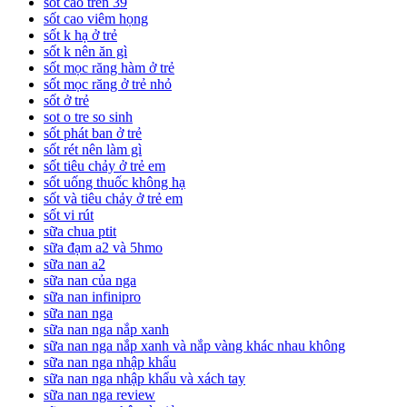
sốt cao trên 39
sốt cao viêm họng
sốt k hạ ở trẻ
sốt k nên ăn gì
sốt mọc răng hàm ở trẻ
sốt mọc răng ở trẻ nhỏ
sốt ở trẻ
sot o tre so sinh
sốt phát ban ở trẻ
sốt rét nên làm gì
sốt tiêu chảy ở trẻ em
sốt uống thuốc không hạ
sốt và tiêu chảy ở trẻ em
sốt vi rút
sữa chua ptit
sữa đạm a2 và 5hmo
sữa nan a2
sữa nan của nga
sữa nan infinipro
sữa nan nga
sữa nan nga nắp xanh
sữa nan nga nắp xanh và nắp vàng khác nhau không
sữa nan nga nhập khẩu
sữa nan nga nhập khẩu và xách tay
sữa nan nga review