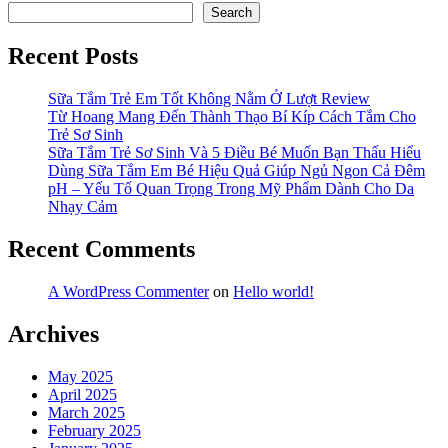
Search
Trẻ
Cách
Em
Gội
Recent Posts
Chưa?”
Đầu
Với
Dầu
Sữa Tắm Trẻ Em Tốt Không Nằm Ở Lượt Review
Gội
Từ Hoang Mang Đến Thành Thạo Bí Kíp Cách Tắm Cho
Trẻ
Trẻ Sơ Sinh
Em
Sữa Tắm Trẻ Sơ Sinh Và 5 Điều Bé Muốn Bạn Thấu Hiểu
Chưa?
Dùng Sữa Tắm Em Bé Hiệu Quả Giúp Ngủ Ngon Cả Đêm
pH – Yếu Tố Quan Trọng Trong Mỹ Phẩm Dành Cho Da
Nhạy Cảm
Recent Comments
A WordPress Commenter
on
Hello world!
Archives
May 2025
April 2025
March 2025
February 2025