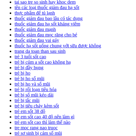
tai sao tre so sinh hay khoc dem
tên các loại thuốc giảm đau hạ sốt
thực phẩm để tủ lạnh
thuốc giảm đau bao lâu có tác dụng
thuốc giảm đau hạ sốt kháng viêm
thuốc giảm đau mạnh
thuốc giảm đau mọc răng cho bé
thuốc giảm đau vai gáy
thuốc hạ sốt uống chung với sữa được không
trang da toan than sau sinh
trẻ 3 tuổi sốt cao
trẻ bị cúm a sốt cao không hạ
trẻ bị đầy bụng
trẻ bị ho
trẻ bị ho sổ mũi
trẻ bị ho và sổ mũi
trẻ bị rối loạn tiêu hóa
trẻ bị sổ mũi kéo dài
trẻ bị tắc mũi
trẻ bị tiêu chảy kèm sốt
trẻ em sốt 38 độ
trẻ em sốt cao 40 độ nên làm gì
trẻ em sốt cao thì làm thế nào
tre moc rang nao truoc
trẻ sơ sinh bị cảm sổ mũi