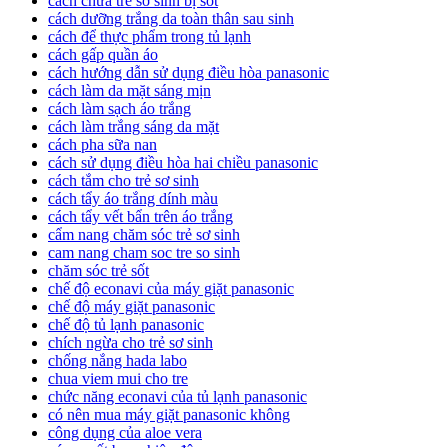
cách chữa trẻ sơ sinh bị sốt
cách dưỡng trắng da toàn thân sau sinh
cách để thực phẩm trong tủ lạnh
cách gấp quần áo
cách hướng dẫn sử dụng điều hòa panasonic
cách làm da mặt sáng mịn
cách làm sạch áo trắng
cách làm trắng sáng da mặt
cách pha sữa nan
cách sử dụng điều hòa hai chiều panasonic
cách tắm cho trẻ sơ sinh
cách tẩy áo trắng dính màu
cách tẩy vết bẩn trên áo trắng
cẩm nang chăm sóc trẻ sơ sinh
cam nang cham soc tre so sinh
chăm sóc trẻ sốt
chế độ econavi của máy giặt panasonic
chế độ máy giặt panasonic
chế độ tủ lạnh panasonic
chích ngừa cho trẻ sơ sinh
chống nắng hada labo
chua viem mui cho tre
chức năng econavi của tủ lạnh panasonic
có nên mua máy giặt panasonic không
công dụng của aloe vera