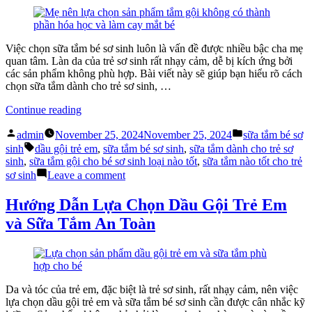
Da
Sơ
Bé”
Sinh:
Bí
Quyết
Việc chọn sữa tắm bé sơ sinh luôn là vấn đề được nhiều bậc cha mẹ
Chăm
quan tâm. Làn da của trẻ sơ sinh rất nhạy cảm, dễ bị kích ứng bởi
Sóc
các sản phẩm không phù hợp. Bài viết này sẽ giúp bạn hiểu rõ cách
Da
chọn sữa tắm dành cho trẻ sơ sinh, …
Bé
“Cách
Continue reading
Chọn
Posted
Posted
Sữa
admin
November 25, 2024
November 25, 2024
sữa tắm bé sơ
by
in
Tags:
Tắm
sinh
dầu gội trẻ em
,
sữa tắm bé sơ sinh
,
sữa tắm dành cho trẻ sơ
Bé
sinh
,
sữa tắm gội cho bé sơ sinh loại nào tốt
,
sữa tắm nào tốt cho trẻ
Sơ
on
sơ sinh
Leave a comment
Sinh
Cách
An
Chọn
Hướng Dẫn Lựa Chọn Dầu Gội Trẻ Em
Toàn
Sữa
và Sữa Tắm An Toàn
và
Tắm
Hiệu
Bé
Quả”
Sơ
Sinh
An
Toàn
Da và tóc của trẻ em, đặc biệt là trẻ sơ sinh, rất nhạy cảm, nên việc
và
lựa chọn dầu gội trẻ em và sữa tắm bé sơ sinh cần được cân nhắc kỹ
Hiệu