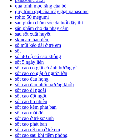
panasonic 322l
quá trình mọc răng của bé
quy trình giặt của máy giặt panasonic
rohto 50 megumi
sản phẩm chăm sóc da tuổi dậy thì
sản phẩm cho da nhạy cảm
sau sốt xuất huyết
skincare ban đêm
sổ mũi kéo dài ở trẻ em
sốt
sốt 40 độ có cao không
sốt 5 ngày liền
sốt cao co giật có ảnh hưởng gì
sốt cao co giật ở người lớn
sốt cao đau họng
sốt cao đau nhức xương khớp
sốt cao đi ngoài
sốt cao đột ngột
sốt cao ho nhiều
sốt cao kèm phát ban
sốt cao mắt đỏ
sốt cao ở trẻ sơ sinh
sốt cao phát ban
sốt cao rét run ở trẻ em
sốt cao sau khi tiêm phòng