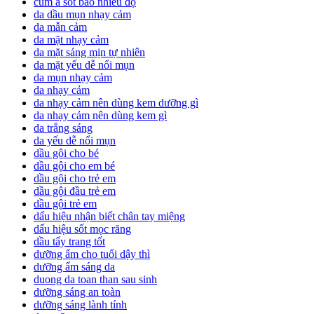
cúm a sốt bao nhiêu độ
da dầu mụn nhạy cảm
da mẫn cảm
da mặt nhạy cảm
da mặt sáng mịn tự nhiên
da mặt yếu dễ nổi mụn
da mụn nhạy cảm
da nhạy cảm
da nhạy cảm nên dùng kem dưỡng gì
da nhạy cảm nên dùng kem gì
da trắng sáng
da yếu dễ nổi mụn
dầu gội cho bé
dầu gội cho em bé
dầu gội cho trẻ em
dầu gội đầu trẻ em
dầu gội trẻ em
dấu hiệu nhận biết chân tay miệng
dấu hiệu sốt mọc răng
dầu tẩy trang tốt
dưỡng ẩm cho tuổi dậy thì
dưỡng ẩm sáng da
duong da toan than sau sinh
dưỡng sáng an toàn
dưỡng sáng lành tính