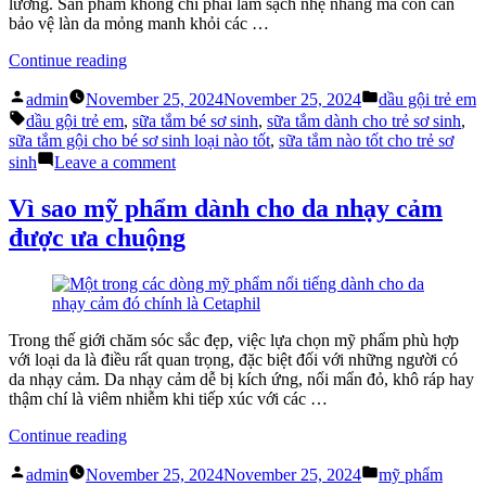
lưỡng. Sản phẩm không chỉ phải làm sạch nhẹ nhàng mà còn cần
Quả
bảo vệ làn da mỏng manh khỏi các …
“Hướng
Continue reading
Dẫn
Posted
Posted
Lựa
admin
November 25, 2024
November 25, 2024
dầu gội trẻ em
by
in
Tags:
Chọn
dầu gội trẻ em
,
sữa tắm bé sơ sinh
,
sữa tắm dành cho trẻ sơ sinh
,
Dầu
sữa tắm gội cho bé sơ sinh loại nào tốt
,
sữa tắm nào tốt cho trẻ sơ
Gội
on
sinh
Leave a comment
Trẻ
Hướng
Em
Dẫn
Vì sao mỹ phẩm dành cho da nhạy cảm
và
Lựa
được ưa chuộng
Sữa
Chọn
Tắm
Dầu
An
Gội
Toàn”
Trẻ
Em
và
Trong thế giới chăm sóc sắc đẹp, việc lựa chọn mỹ phẩm phù hợp
Sữa
với loại da là điều rất quan trọng, đặc biệt đối với những người có
Tắm
da nhạy cảm. Da nhạy cảm dễ bị kích ứng, nổi mẩn đỏ, khô ráp hay
An
thậm chí là viêm nhiễm khi tiếp xúc với các …
Toàn
“Vì
Continue reading
sao
Posted
Posted
mỹ
admin
November 25, 2024
November 25, 2024
mỹ phẩm