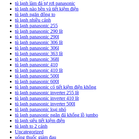
tủ lạnh làm đá tự rơi panasonic
tủ lạnh nào bền và tiết kiệm điện
tủ lạnh ngăn đông to
tủ lạnh nhiều cánh
tủ lạnh panasonic 255
tủ lạnh panasonic 290 lít
tủ lạnh panasonic 290l
tủ lạnh panasonic 306 lít
tủ lạnh panasonic 306l
tủ lạnh panasonic 363 lít
tủ lạnh panasonic 368l
tủ lạnh panasonic 410
tủ lạnh panasonic 410 lít
tủ lạnh panasonic 500l
tủ lạnh panasonic 600l
tủ lạnh panasonic có tiết kiệm điện không
tủ lạnh panasonic inverter 255 lít
tủ lạnh panasonic inverter 410 lít
tủ lạnh panasonic inverter 500l
tủ lạnh panasonic loại nhỏ
tủ lạnh panasonic ngăn đá khổng lồ jumbo
tủ lạnh siêu tiết kiệm điện
tủ lạnh to 2 cánh
Uncategorized
uống thuốc giảm đau