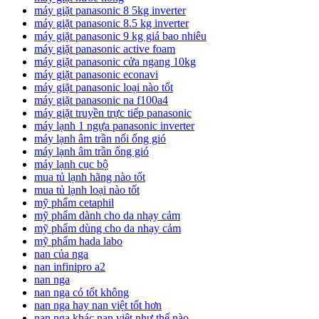
máy giặt panasonic 8 5kg inverter
máy giặt panasonic 8.5 kg inverter
máy giặt panasonic 9 kg giá bao nhiêu
máy giặt panasonic active foam
máy giặt panasonic cửa ngang 10kg
máy giặt panasonic econavi
máy giặt panasonic loại nào tốt
máy giặt panasonic na f100a4
máy giặt truyền trực tiếp panasonic
máy lạnh 1 ngựa panasonic inverter
máy lạnh âm trần nối ống gió
máy lạnh âm trần ống gió
máy lạnh cục bộ
mua tủ lạnh hãng nào tốt
mua tủ lạnh loại nào tốt
mỹ phẩm cetaphil
mỹ phẩm dành cho da nhạy cảm
mỹ phẩm dùng cho da nhạy cảm
mỹ phẩm hada labo
nan của nga
nan infinipro a2
nan nga
nan nga có tốt không
nan nga hay nan việt tốt hơn
nan nga khác nan việt như thế nào