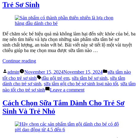
Trẻ Sơ Sinh
nào”
nên
dùng
các
dòng
sản
phẩm
Để chăm sóc bé hiệu quả mà không làm hại đến sức khỏe của bé, ba
nào
mẹ nên tìm hiểu và lựa chọn những sản phẩm sữa tắm bé sơ
sinh chất lượng, an toàn với bé. Bài viết này sẽ tiết lộ một vài tuyệt
chiêu giúp ba mẹ chọn mua được sữa tắm nào …
“Cách
Continue reading
Chọn
Posted
Posted
Mua
admin
November 15, 2024
November 15, 2024
sữa tắm nào
by
in
Sữa
Tags:
tốt cho trẻ sơ sinh
dầu gội trẻ em
,
sữa tắm bé sơ sinh
,
sữa tắm
Tắm
dành cho trẻ sơ sinh
,
sữa tắm gội cho bé sơ sinh loại nào tốt
,
sữa tắm
Nào
on
nào tốt cho trẻ sơ sinh
Leave a comment
Tốt
Cách
Cho
Chọn
Cách Chọn Sữa Tắm Dành Cho Trẻ Sơ
Trẻ
Mua
Sinh Và Trẻ Nhỏ
Sơ
Sữa
Sinh”
Tắm
Nào
Tốt
Cho