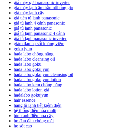
giá máy giặt panasonic inverter
giá máy lạnh âm trần nối ống gió
giá máy lạnh cây
giá tiền tủ lạnh panasonic
giá tủ lạnh 4 cánh panasonic
giá tủ lạnh panasonic
giá tủ lạnh panasonic 4 cánh
giá tủ lạnh panasonic inverter
giảm đau hạ sốt kháng viêm
goku jyun
hada labo chống nắng
hada labo cleansing oil
hada labo goku
hada labo gokujyun
hada labo gokujyun cleansing oil
hada labo gokujyun lotion
hada labo kem chống nắng
hada labo lotion giá
hadalabo gokujyun
hair essence
hãng tủ lạnh tiết kiệm điện
hệ thống điều hòa multi
hình ảnh điều hòa cây
ho đau đầu chóng mặt
ho sốt cao