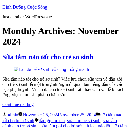
Skip
Dinh Dưỡng Cuộc Sống
to
Just another WordPress site
content
Monthly Archives:
November
2024
Sữa tắm nào tốt cho trẻ sơ sinh
Sữa tắm nào tốt cho trẻ sơ sinh? Việc lựa chọn sữa tắm và dầu gội
cho trẻ sơ sinh là một trong những mối quan tâm hàng đầu của các
bậc phụ huynh. Vì làn da của trẻ sơ sinh rất nhạy cảm và dễ bị kích
ứng, việc chọn sản phẩm chăm sóc …
“Sữa
Continue reading
tắm
Posted
Posted
nào
admin
November 25, 2024
November 25, 2024
sữa tắm nào
by
in
tốt
Tags:
tốt cho trẻ sơ sinh
dầu gội trẻ em
,
sữa tắm bé sơ sinh
,
sữa tắm
cho
dành cho trẻ sơ sinh
,
sữa tắm gội cho bé sơ sinh loại nào tốt
,
sữa tắm