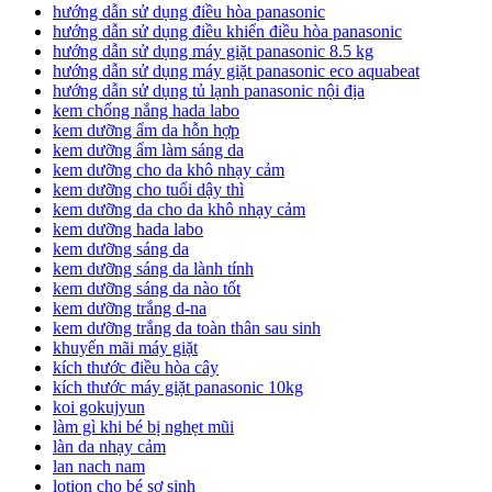
hướng dẫn sử dụng điều hòa panasonic
hướng dẫn sử dụng điều khiển điều hòa panasonic
hướng dẫn sử dụng máy giặt panasonic 8.5 kg
hướng dẫn sử dụng máy giặt panasonic eco aquabeat
hướng dẫn sử dụng tủ lạnh panasonic nội địa
kem chống nắng hada labo
kem dưỡng ẩm da hỗn hợp
kem dưỡng ẩm làm sáng da
kem dưỡng cho da khô nhạy cảm
kem dưỡng cho tuổi dậy thì
kem dưỡng da cho da khô nhạy cảm
kem dưỡng hada labo
kem dưỡng sáng da
kem dưỡng sáng da lành tính
kem dưỡng sáng da nào tốt
kem dưỡng trắng d-na
kem dưỡng trắng da toàn thân sau sinh
khuyến mãi máy giặt
kích thước điều hòa cây
kích thước máy giặt panasonic 10kg
koi gokujyun
làm gì khi bé bị nghẹt mũi
làn da nhạy cảm
lan nach nam
lotion cho bé sơ sinh