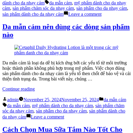
by
in
phẩm
Tags:
dành cho da nhạy cảm
da mẫn cảm
,
mỹ phẩm dành cho da nhạy
dành
cảm
,
sản phẩm chăm sóc da nhạy cảm
,
sản phẩm cho da nhạy cảm
,
cho
on
sản phẩm dành cho da nhạy cảm
Leave a comment
da
Vì
nhạy
sao
Da mẫn cảm nên dùng các dòng sản phẩm
cảm
mỹ
nào
được
phẩm
ưa
dành
chuộng”
cho
da
nhạy
cảm
Da mẫn cảm là loại da dễ bị kích ứng bởi các yếu tố từ môi trường
được
hoặc thành phần không phù hợp trong mỹ phẩm. Việc chọn đúng
ưa
sản phẩm dành cho da nhạy cảm là yếu tố then chốt để bảo vệ và cải
chuộng
thiện tình trạng da. Trong bài viết này, chúng …
“Da
Continue reading
mẫn
Posted
Posted
cảm
admin
November 25, 2024
November 25, 2024
da mẫn cảm
by
in
Tags:
nên
da mẫn cảm
,
mỹ phẩm dành cho da nhạy cảm
,
sản phẩm chăm
dùng
sóc da nhạy cảm
,
sản phẩm cho da nhạy cảm
,
sản phẩm dành cho
các
on
da nhạy cảm
Leave a comment
dòng
Da
sản
mẫn
Cách Chọn Mua Sữa Tắm Nào Tốt Cho
phẩm
cảm