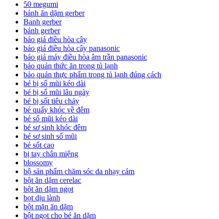
50 megumi
bánh ăn dặm gerber
Banh gerber
bánh gerber
báo giá điều hòa cây
báo giá điều hòa cây panasonic
báo giá máy điều hòa âm trần panasonic
bảo quản thức ăn trong tủ lạnh
bảo quản thực phẩm trong tủ lạnh đúng cách
bé bị sổ mũi kéo dài
bé bị sổ mũi lâu ngày
bé bị sốt tiêu chảy
bé quấy khóc về đêm
bé sổ mũi kéo dài
bé sơ sinh khóc đêm
bé sơ sinh sổ mũi
bé sốt cao
bị tay chân miệng
blossomy
bộ sản phẩm chăm sóc da nhạy cảm
bột ăn dặm cerelac
bột ăn dặm ngọt
bọt dịu lành
bột mặn ăn dặm
bột ngọt cho bé ăn dặm