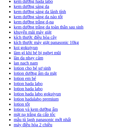
kem dưỡng hada labo
kem dưỡng sáng da
kem dưỡng sáng da lành tính
kem dưỡng sáng da nào tốt
kem dưỡng trắng d-na
kem dưỡng trắng da toàn thân sau sinh
khuyến mãi máy giặt
kích thước điều hòa cây
kích thước máy giặt panasonic 10kg
koi gokujyun
làm gì khi bé bị nghẹt mũi
làn da nhạy cảm
lan nach nam
lotion cho bé sơ sinh
lotion dưỡng ẩm da mặt
lotion em bé
lotion hada labo
lotion hada labo
lotion hada labo gokujyun
lotion hadalabo premium
lotion tốt
lotion và kem dưỡng ẩm
mặt nạ trắng da cấp tốc
mẫu tủ lạnh panasonic mới nhất
máy điều hòa 2 chiều