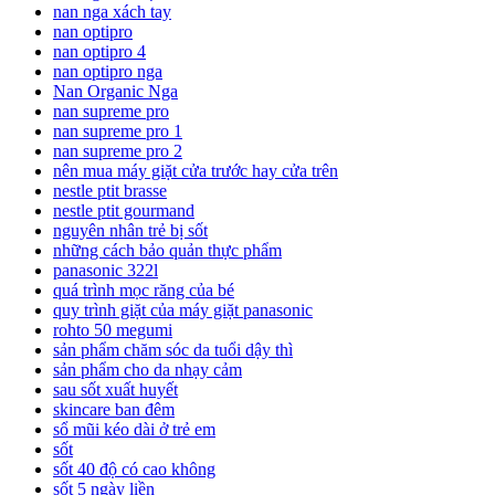
nan nga xách tay
nan optipro
nan optipro 4
nan optipro nga
Nan Organic Nga
nan supreme pro
nan supreme pro 1
nan supreme pro 2
nên mua máy giặt cửa trước hay cửa trên
nestle ptit brasse
nestle ptit gourmand
nguyên nhân trẻ bị sốt
những cách bảo quản thực phẩm
panasonic 322l
quá trình mọc răng của bé
quy trình giặt của máy giặt panasonic
rohto 50 megumi
sản phẩm chăm sóc da tuổi dậy thì
sản phẩm cho da nhạy cảm
sau sốt xuất huyết
skincare ban đêm
sổ mũi kéo dài ở trẻ em
sốt
sốt 40 độ có cao không
sốt 5 ngày liền