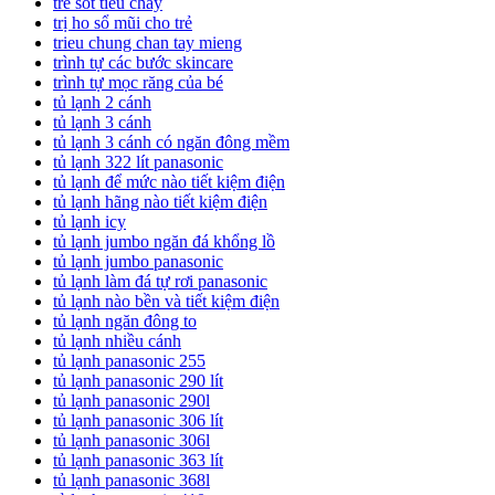
trẻ sốt tiêu chảy
trị ho sổ mũi cho trẻ
trieu chung chan tay mieng
trình tự các bước skincare
trình tự mọc răng của bé
tủ lạnh 2 cánh
tủ lạnh 3 cánh
tủ lạnh 3 cánh có ngăn đông mềm
tủ lạnh 322 lít panasonic
tủ lạnh để mức nào tiết kiệm điện
tủ lạnh hãng nào tiết kiệm điện
tủ lạnh icy
tủ lạnh jumbo ngăn đá khổng lồ
tủ lạnh jumbo panasonic
tủ lạnh làm đá tự rơi panasonic
tủ lạnh nào bền và tiết kiệm điện
tủ lạnh ngăn đông to
tủ lạnh nhiều cánh
tủ lạnh panasonic 255
tủ lạnh panasonic 290 lít
tủ lạnh panasonic 290l
tủ lạnh panasonic 306 lít
tủ lạnh panasonic 306l
tủ lạnh panasonic 363 lít
tủ lạnh panasonic 368l