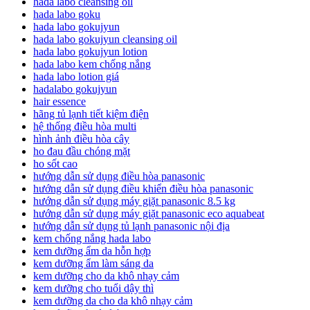
hada labo cleansing oil
hada labo goku
hada labo gokujyun
hada labo gokujyun cleansing oil
hada labo gokujyun lotion
hada labo kem chống nắng
hada labo lotion giá
hadalabo gokujyun
hair essence
hãng tủ lạnh tiết kiệm điện
hệ thống điều hòa multi
hình ảnh điều hòa cây
ho đau đầu chóng mặt
ho sốt cao
hướng dẫn sử dụng điều hòa panasonic
hướng dẫn sử dụng điều khiển điều hòa panasonic
hướng dẫn sử dụng máy giặt panasonic 8.5 kg
hướng dẫn sử dụng máy giặt panasonic eco aquabeat
hướng dẫn sử dụng tủ lạnh panasonic nội địa
kem chống nắng hada labo
kem dưỡng ẩm da hỗn hợp
kem dưỡng ẩm làm sáng da
kem dưỡng cho da khô nhạy cảm
kem dưỡng cho tuổi dậy thì
kem dưỡng da cho da khô nhạy cảm