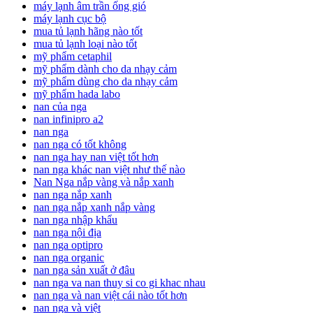
máy lạnh âm trần ống gió
máy lạnh cục bộ
mua tủ lạnh hãng nào tốt
mua tủ lạnh loại nào tốt
mỹ phẩm cetaphil
mỹ phẩm dành cho da nhạy cảm
mỹ phẩm dùng cho da nhạy cảm
mỹ phẩm hada labo
nan của nga
nan infinipro a2
nan nga
nan nga có tốt không
nan nga hay nan việt tốt hơn
nan nga khác nan việt như thế nào
Nan Nga nắp vàng và nắp xanh
nan nga nắp xanh
nan nga nắp xanh nắp vàng
nan nga nhập khẩu
nan nga nội địa
nan nga optipro
nan nga organic
nan nga sản xuất ở đâu
nan nga va nan thuy si co gi khac nhau
nan nga và nan việt cái nào tốt hơn
nan nga và việt