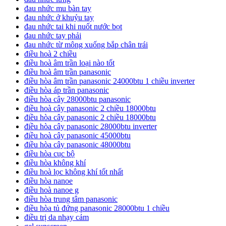
đau nhức mu bàn tay
đau nhức ở khuỷu tay
đau nhức tai khi nuốt nước bọt
đau nhức tay phải
đau nhức từ mông xuống bắp chân trái
điều hoà 2 chiều
điều hoà âm trần loại nào tốt
điều hoà âm trần panasonic
điều hòa âm trần panasonic 24000btu 1 chiều inverter
điều hòa áp trần panasonic
điều hòa cây 28000btu panasonic
điều hoà cây panasonic 2 chiều 18000btu
điều hòa cây panasonic 2 chiều 18000btu
điều hòa cây panasonic 28000btu inverter
điều hoà cây panasonic 45000btu
điều hòa cây panasonic 48000btu
điều hòa cục bộ
điều hòa không khí
điều hoà lọc không khí tốt nhất
điều hòa nanoe
điều hoà nanoe g
điều hòa trung tâm panasonic
điều hòa tủ đứng panasonic 28000btu 1 chiều
điều trị da nhạy cảm