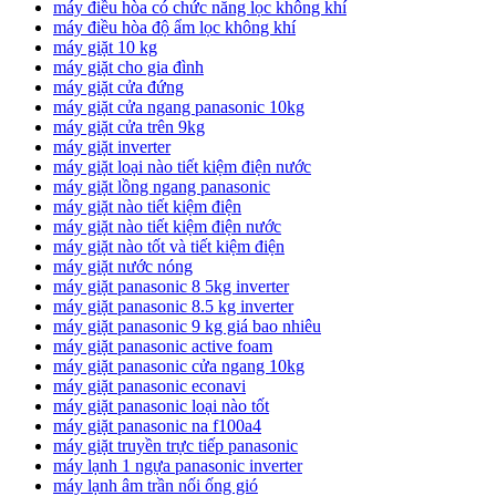
máy điều hòa có chức năng lọc không khí
máy điều hòa độ ẩm lọc không khí
máy giặt 10 kg
máy giặt cho gia đình
máy giặt cửa đứng
máy giặt cửa ngang panasonic 10kg
máy giặt cửa trên 9kg
máy giặt inverter
máy giặt loại nào tiết kiệm điện nước
máy giặt lồng ngang panasonic
máy giặt nào tiết kiệm điện
máy giặt nào tiết kiệm điện nước
máy giặt nào tốt và tiết kiệm điện
máy giặt nước nóng
máy giặt panasonic 8 5kg inverter
máy giặt panasonic 8.5 kg inverter
máy giặt panasonic 9 kg giá bao nhiêu
máy giặt panasonic active foam
máy giặt panasonic cửa ngang 10kg
máy giặt panasonic econavi
máy giặt panasonic loại nào tốt
máy giặt panasonic na f100a4
máy giặt truyền trực tiếp panasonic
máy lạnh 1 ngựa panasonic inverter
máy lạnh âm trần nối ống gió