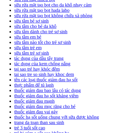
sữa rửa mặt tạo bọt cho da khô nhạy cảm
sữa rửa mặt tạo bọt hada labo
sữa rửa mặt tạo bọt không chứa xà phòng
sữa tắm bé sơ sinh
sữa tắm cho bé da khô
sữa tắm dành cho trẻ sơ sinh
sữa tắm em bé
sữa tắm nào tốt cho trẻ sơ sinh
sữa tắm trẻ em
sữa tắm trẻ sơ sinh
tác dụng của dầu tẩy trang
tác dụng của kem chống nắng
tại sao trẻ hay khóc đêm
tai sao tre so sinh hay khoc dem
tên các loại thuốc giảm đau hạ sốt
thực phẩm để tủ lạnh
thuốc giảm đau bao lâu có tác dụng
thuốc giảm đau hạ sốt kháng viêm
thuốc giảm đau mạnh
thuốc giảm đau mọc răng cho bé
thuốc giảm đau vai gáy
thuốc hạ sốt uống chung với sữa được không
trang da toan than sau sinh
trẻ 3 tuổi sốt cao