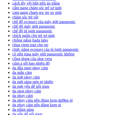
cách tẩy vết bẩn trên áo trắng
cẩm nang chăm sóc trẻ sơ sinh
cam nang cham soc tre so sinh
chăm sóc trẻ sốt
chế độ econavi của máy giặt panasonic
chế độ máy giặt panasonic
chế độ tủ lạnh panasonic
chích ngừa cho trẻ sơ sinh
chống nắng hada labo
chua viem mui cho tre
chức năng econavi của tủ lạnh panasonic
có nên mua máy giặt panasonic không
công dụng của aloe vera
cúm a sốt bao nhiêu độ
da dầu mụn nhạy cảm
da mẫn cảm
da mặt nhạy cảm
da mặt sáng mịn tự nhiên
da mặt yếu dễ nổi mụn
da mụn nhạy cảm
da nhạy cảm
da nhạy cảm nên dùng kem dưỡng gì
da nhạy cảm nên dùng kem gì
da trắng sáng
da yếu dễ nổi mụn