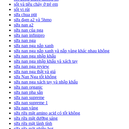
sốt và tiêu chảy ở trẻ em
sốt vi rút
sữa chua ptit
sữa đạm a2 và 5hmo
sữa nan a2
sữa nan của nga
sữa nan infinipro
sữa nan nga
sữa nan nga nắp xanh
sữa nan nga nắp xanh và nắp vàng khác nhau không
sữa nan nga nhập khẩu
sữa nan nga nhập khẩu và xách tay
sữa nan nga review
sữa nan nga thật và giả
sữa Nan Nga tốt không
sữa nan nga xách tay và nhập khẩu
sữa nan organic
sữa nan pha sẵn
sữa nan supreme
sữa nan supreme 1
sữa nan vàng
sữa rửa mặt amino acid có tốt không
sữa rửa mặt dưỡng sáng
sữa rửa mặt lành tính
sữa rửa mặt nhiều bọt