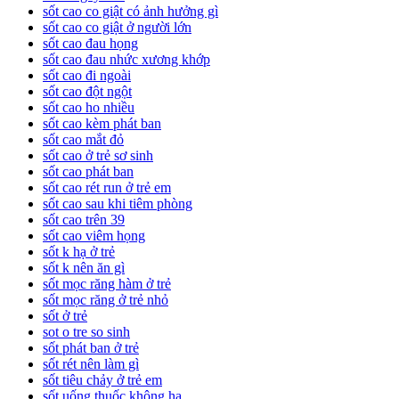
sốt cao co giật có ảnh hưởng gì
sốt cao co giật ở người lớn
sốt cao đau họng
sốt cao đau nhức xương khớp
sốt cao đi ngoài
sốt cao đột ngột
sốt cao ho nhiều
sốt cao kèm phát ban
sốt cao mắt đỏ
sốt cao ở trẻ sơ sinh
sốt cao phát ban
sốt cao rét run ở trẻ em
sốt cao sau khi tiêm phòng
sốt cao trên 39
sốt cao viêm họng
sốt k hạ ở trẻ
sốt k nên ăn gì
sốt mọc răng hàm ở trẻ
sốt mọc răng ở trẻ nhỏ
sốt ở trẻ
sot o tre so sinh
sốt phát ban ở trẻ
sốt rét nên làm gì
sốt tiêu chảy ở trẻ em
sốt uống thuốc không hạ