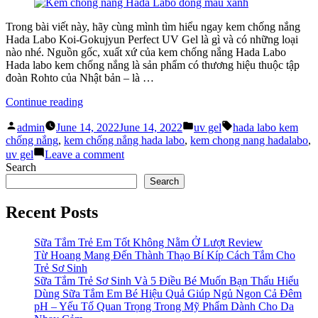
Dầu”
Gokujyun
UV
Trong bài viết này, hãy cùng mình tìm hiểu ngay kem chống nắng
Gel
Hada Labo Koi-Gokujyun Perfect UV Gel là gì và có những loại
Dành
nào nhé. Nguồn gốc, xuất xứ của kem chống nắng Hada Labo
Cho
Hada labo kem chống nắng là sản phẩm có thương hiệu thuộc tập
Da
đoàn Rohto của Nhật bản – là …
Dầu
“Kem
Continue reading
Chống
Posted
Posted
Tags:
Nắng
admin
June 14, 2022
June 14, 2022
uv gel
hada labo kem
by
in
Hada
chống nắng
,
kem chống nắng hada labo
,
kem chong nang hadalabo
,
Labo
on
uv gel
Leave a comment
Perfect
Kem
Search
UV
Chống
Search
Gel
Nắng
Là
Hada
Recent Posts
Gì?”
Labo
Perfect
UV
Sữa Tắm Trẻ Em Tốt Không Nằm Ở Lượt Review
Gel
Từ Hoang Mang Đến Thành Thạo Bí Kíp Cách Tắm Cho
Là
Trẻ Sơ Sinh
Gì?
Sữa Tắm Trẻ Sơ Sinh Và 5 Điều Bé Muốn Bạn Thấu Hiểu
Dùng Sữa Tắm Em Bé Hiệu Quả Giúp Ngủ Ngon Cả Đêm
pH – Yếu Tố Quan Trọng Trong Mỹ Phẩm Dành Cho Da