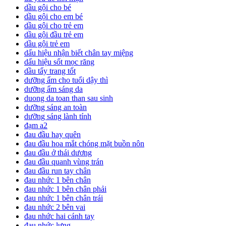
dầu gội cho bé
dầu gội cho em bé
dầu gội cho trẻ em
dầu gội đầu trẻ em
dầu gội trẻ em
dấu hiệu nhận biết chân tay miệng
dấu hiệu sốt mọc răng
dầu tẩy trang tốt
dưỡng ẩm cho tuổi dậy thì
dưỡng ẩm sáng da
duong da toan than sau sinh
dưỡng sáng an toàn
dưỡng sáng lành tính
đạm a2
đau đầu hay quên
đau đầu hoa mắt chóng mặt buồn nôn
đau đầu ở thái dương
đau đầu quanh vùng trán
đau đầu run tay chân
đau nhức 1 bên chân
đau nhức 1 bên chân phải
đau nhức 1 bên chân trái
đau nhức 2 bên vai
đau nhức hai cánh tay
đau nhức lưng