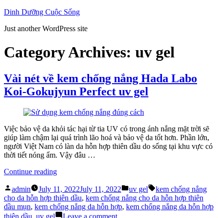
Skip
Dinh Dưỡng Cuộc Sống
to
Just another WordPress site
content
Category Archives:
uv gel
Vài nét về kem chống nắng Hada Labo
Koi-Gokujyun Perfect uv gel
Việc bảo vệ da khỏi tác hại từ tia UV có trong ánh nắng mặt trời sẽ
giúp làm chậm lại quá trình lão hoá và bảo vệ da tốt hơn. Phần lớn,
người Việt Nam có làn da hỗn hợp thiên dầu do sống tại khu vực có
thời tiết nóng ẩm. Vậy đâu …
“Vài
Continue reading
nét
Posted
Posted
Tags:
về
admin
July 11, 2022
July 11, 2022
uv gel
kem chống nắng
by
in
kem
cho da hỗn hợp thiên dầu
,
kem chống nắng cho da hỗn hợp thiên
chống
dầu mụn
,
kem chống nắng da hỗn hợp
,
kem chống nắng da hỗn hợp
nắng
on
thiên dầu
,
uv gel
Leave a comment