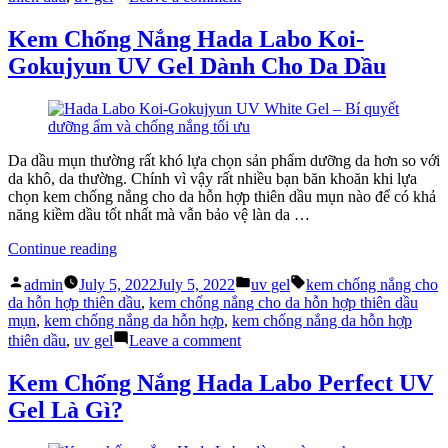
Hada
Vài
Labo
nét
Kem Chống Nắng Hada Labo Koi-
Koi-
về
Gokujyun UV Gel Dành Cho Da Dầu
Gokujyun
kem
Perfect
chống
uv
nắng
gel”
Hada
Labo
Koi-
Da dầu mụn thường rất khó lựa chọn sản phẩm dưỡng da hơn so với
Gokujyun
da khô, da thường. Chính vì vậy rất nhiều bạn băn khoăn khi lựa
Perfect
chọn kem chống nắng cho da hỗn hợp thiên dầu mụn nào để có khả
uv
năng kiềm dầu tốt nhất mà vẫn bảo vệ làn da …
gel
“Kem
Continue reading
Chống
Posted
Posted
Tags:
Nắng
admin
July 5, 2022
July 5, 2022
uv gel
kem chống nắng cho
by
in
Hada
da hỗn hợp thiên dầu
,
kem chống nắng cho da hỗn hợp thiên dầu
Labo
mụn
,
kem chống nắng da hỗn hợp
,
kem chống nắng da hỗn hợp
Koi-
on
thiên dầu
,
uv gel
Leave a comment
Gokujyun
Kem
UV
Chống
Kem Chống Nắng Hada Labo Perfect UV
Gel
Nắng
Gel Là Gì?
Dành
Hada
Cho
Labo
Da
Koi-