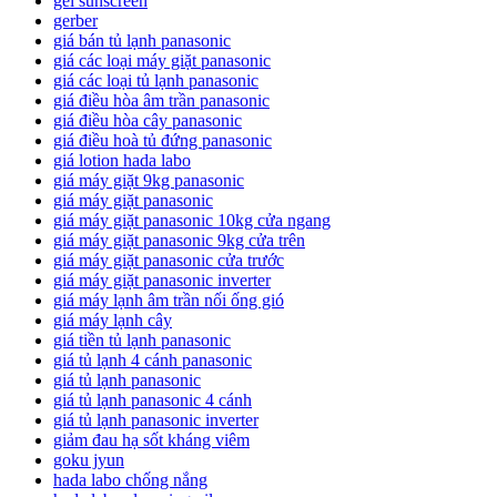
gel sunscreen
gerber
giá bán tủ lạnh panasonic
giá các loại máy giặt panasonic
giá các loại tủ lạnh panasonic
giá điều hòa âm trần panasonic
giá điều hòa cây panasonic
giá điều hoà tủ đứng panasonic
giá lotion hada labo
giá máy giặt 9kg panasonic
giá máy giặt panasonic
giá máy giặt panasonic 10kg cửa ngang
giá máy giặt panasonic 9kg cửa trên
giá máy giặt panasonic cửa trước
giá máy giặt panasonic inverter
giá máy lạnh âm trần nối ống gió
giá máy lạnh cây
giá tiền tủ lạnh panasonic
giá tủ lạnh 4 cánh panasonic
giá tủ lạnh panasonic
giá tủ lạnh panasonic 4 cánh
giá tủ lạnh panasonic inverter
giảm đau hạ sốt kháng viêm
goku jyun
hada labo chống nắng