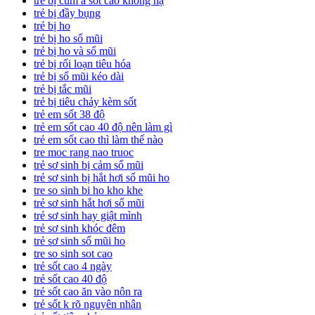
trẻ bị cúm a sốt cao không hạ
trẻ bị đầy bụng
trẻ bị ho
trẻ bị ho sổ mũi
trẻ bị ho và sổ mũi
trẻ bị rối loạn tiêu hóa
trẻ bị sổ mũi kéo dài
trẻ bị tắc mũi
trẻ bị tiêu chảy kèm sốt
trẻ em sốt 38 độ
trẻ em sốt cao 40 độ nên làm gì
trẻ em sốt cao thì làm thế nào
tre moc rang nao truoc
trẻ sơ sinh bị cảm sổ mũi
trẻ sơ sinh bị hắt hơi sổ mũi ho
tre so sinh bi ho kho khe
trẻ sơ sinh hắt hơi sổ mũi
trẻ sơ sinh hay giật mình
trẻ sơ sinh khóc đêm
trẻ sơ sinh sổ mũi ho
tre so sinh sot cao
trẻ sốt cao 4 ngày
trẻ sốt cao 40 độ
trẻ sốt cao ăn vào nôn ra
trẻ sốt k rõ nguyên nhân