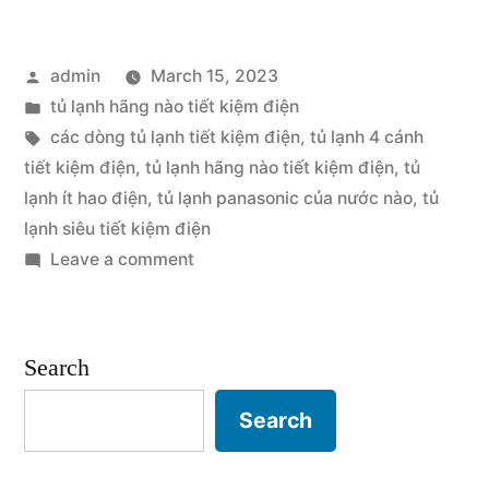
Hãng
Posted
admin
March 15, 2023
Nào
by
Posted
tủ lạnh hãng nào tiết kiệm điện
Tiết
in
Tags:
các dòng tủ lạnh tiết kiệm điện
,
tủ lạnh 4 cánh
Kiệm
tiết kiệm điện
,
tủ lạnh hãng nào tiết kiệm điện
,
tủ
lạnh ít hao điện
,
tủ lạnh panasonic của nước nào
,
tủ
Điện
lạnh siêu tiết kiệm điện
Cho
on
Leave a comment
Tủ
Gia
Lạnh
Đình
Hãng
Search
Bạn?”
Nào
Tiết
Search
Kiệm
Điện