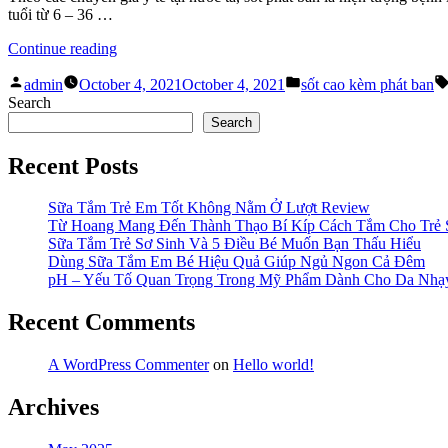
Phát
tuổi từ 6 – 36 …
Ban”
“Sốt
Continue reading
Cao
Posted
Posted
Kèm
admin
October 4, 2021
October 4, 2021
sốt cao kèm phát ban
by
in
Phát
Search
Ban
Search
Ở
Trẻ
Recent Posts
Và
Những
Sữa Tắm Trẻ Em Tốt Không Nằm Ở Lượt Review
Điều
Từ Hoang Mang Đến Thành Thạo Bí Kíp Cách Tắm Cho Trẻ 
Cha
Sữa Tắm Trẻ Sơ Sinh Và 5 Điều Bé Muốn Bạn Thấu Hiểu
Mẹ
Dùng Sữa Tắm Em Bé Hiệu Quả Giúp Ngủ Ngon Cả Đêm
Cần
pH – Yếu Tố Quan Trọng Trong Mỹ Phẩm Dành Cho Da Nh
Lưu
Tâm”
Recent Comments
A WordPress Commenter
on
Hello world!
Archives