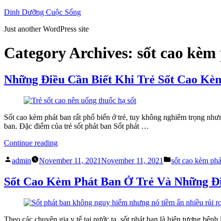
Skip
Dinh Dưỡng Cuộc Sống
to
Just another WordPress site
content
Category Archives:
sốt cao kèm
Những Điều Cần Biết Khi Trẻ Sốt Cao Kè
Sốt cao kèm phát ban rất phổ biến ở trẻ, tuy không nghiêm trọng như
ban. Đặc điểm của trẻ sốt phát ban Sốt phát …
“Những
Continue reading
Điều
Posted
Posted
Cần
admin
November 11, 2021
November 11, 2021
sốt cao kèm phá
by
in
Biết
Khi
Sốt Cao Kèm Phát Ban Ở Trẻ Và Những 
Trẻ
Sốt
Cao
Kèm
Theo các chuyên gia y tế tại nước ta, sốt phát ban là hiện tượng bệnh