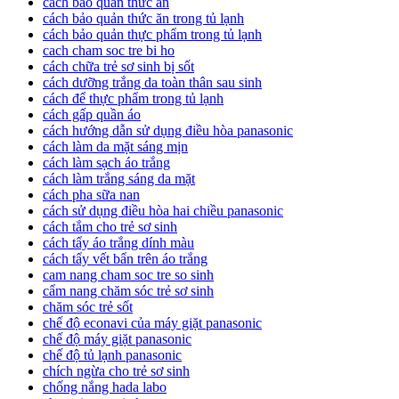
cách bảo quản thức ăn
cách bảo quản thức ăn trong tủ lạnh
cách bảo quản thực phẩm trong tủ lạnh
cach cham soc tre bi ho
cách chữa trẻ sơ sinh bị sốt
cách dưỡng trắng da toàn thân sau sinh
cách để thực phẩm trong tủ lạnh
cách gấp quần áo
cách hướng dẫn sử dụng điều hòa panasonic
cách làm da mặt sáng mịn
cách làm sạch áo trắng
cách làm trắng sáng da mặt
cách pha sữa nan
cách sử dụng điều hòa hai chiều panasonic
cách tắm cho trẻ sơ sinh
cách tẩy áo trắng dính màu
cách tẩy vết bẩn trên áo trắng
cam nang cham soc tre so sinh
cẩm nang chăm sóc trẻ sơ sinh
chăm sóc trẻ sốt
chế độ econavi của máy giặt panasonic
chế độ máy giặt panasonic
chế độ tủ lạnh panasonic
chích ngừa cho trẻ sơ sinh
chống nắng hada labo