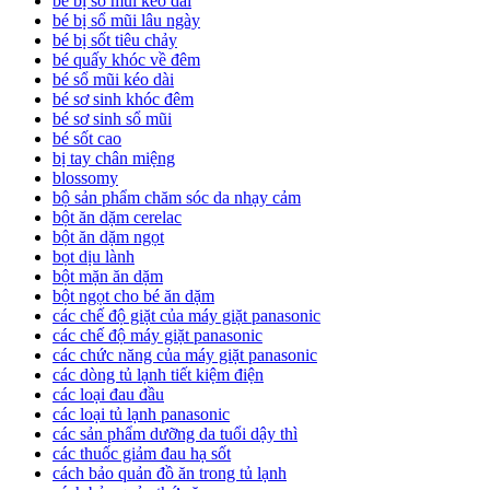
bé bị sổ mũi kéo dài
bé bị sổ mũi lâu ngày
bé bị sốt tiêu chảy
bé quấy khóc về đêm
bé sổ mũi kéo dài
bé sơ sinh khóc đêm
bé sơ sinh sổ mũi
bé sốt cao
bị tay chân miệng
blossomy
bộ sản phẩm chăm sóc da nhạy cảm
bột ăn dặm cerelac
bột ăn dặm ngọt
bọt dịu lành
bột mặn ăn dặm
bột ngọt cho bé ăn dặm
các chế độ giặt của máy giặt panasonic
các chế độ máy giặt panasonic
các chức năng của máy giặt panasonic
các dòng tủ lạnh tiết kiệm điện
các loại đau đầu
các loại tủ lạnh panasonic
các sản phẩm dưỡng da tuổi dậy thì
các thuốc giảm đau hạ sốt
cách bảo quản đồ ăn trong tủ lạnh