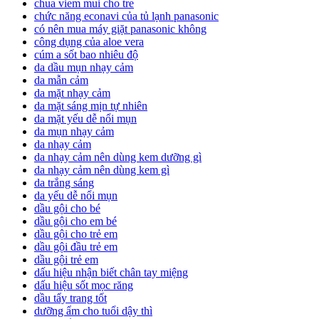
chua viem mui cho tre
chức năng econavi của tủ lạnh panasonic
có nên mua máy giặt panasonic không
công dụng của aloe vera
cúm a sốt bao nhiêu độ
da dầu mụn nhạy cảm
da mẫn cảm
da mặt nhạy cảm
da mặt sáng mịn tự nhiên
da mặt yếu dễ nổi mụn
da mụn nhạy cảm
da nhạy cảm
da nhạy cảm nên dùng kem dưỡng gì
da nhạy cảm nên dùng kem gì
da trắng sáng
da yếu dễ nổi mụn
dầu gội cho bé
dầu gội cho em bé
dầu gội cho trẻ em
dầu gội đầu trẻ em
dầu gội trẻ em
dấu hiệu nhận biết chân tay miệng
dấu hiệu sốt mọc răng
dầu tẩy trang tốt
dưỡng ẩm cho tuổi dậy thì