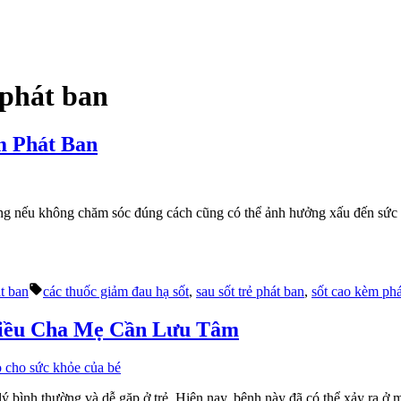
 phát ban
m Phát Ban
ng nếu không chăm sóc đúng cách cũng có thể ảnh hưởng xấu đến sức kh
Tags:
t ban
các thuốc giảm đau hạ sốt
,
sau sốt trẻ phát ban
,
sốt cao kèm phá
Điều Cha Mẹ Cần Lưu Tâm
 lý bình thường và dễ gặp ở trẻ. Hiện nay, bệnh này đã có thể xảy ra ở 