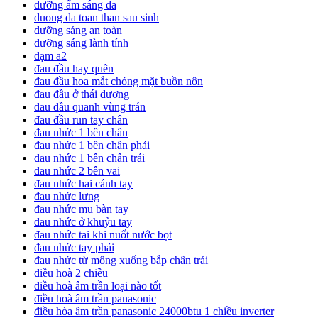
dưỡng ẩm sáng da
duong da toan than sau sinh
dưỡng sáng an toàn
dưỡng sáng lành tính
đạm a2
đau đầu hay quên
đau đầu hoa mắt chóng mặt buồn nôn
đau đầu ở thái dương
đau đầu quanh vùng trán
đau đầu run tay chân
đau nhức 1 bên chân
đau nhức 1 bên chân phải
đau nhức 1 bên chân trái
đau nhức 2 bên vai
đau nhức hai cánh tay
đau nhức lưng
đau nhức mu bàn tay
đau nhức ở khuỷu tay
đau nhức tai khi nuốt nước bọt
đau nhức tay phải
đau nhức từ mông xuống bắp chân trái
điều hoà 2 chiều
điều hoà âm trần loại nào tốt
điều hoà âm trần panasonic
điều hòa âm trần panasonic 24000btu 1 chiều inverter