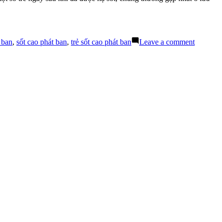
Sốt
Cao
Kèm
Phát
Ban
on
 ban
,
sốt cao phát ban
,
trẻ sốt cao phát ban
Leave a comment
Sốt
Cao
Kèm
Phát
Ban
Ở
Trẻ
Và
Những
Điều
Cha
Mẹ
Cần
Lưu
Tâm