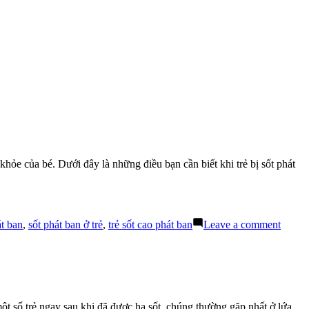
ỏe của bé. Dưới đây là những điều bạn cần biết khi trẻ bị sốt phát
on
t ban
,
sốt phát ban ở trẻ
,
trẻ sốt cao phát ban
Leave a comment
Nhữn
Điều
Cần
Biết
Khi
Trẻ
một số trẻ ngay sau khi đã được hạ sốt, chúng thường gặp nhất ở lứa