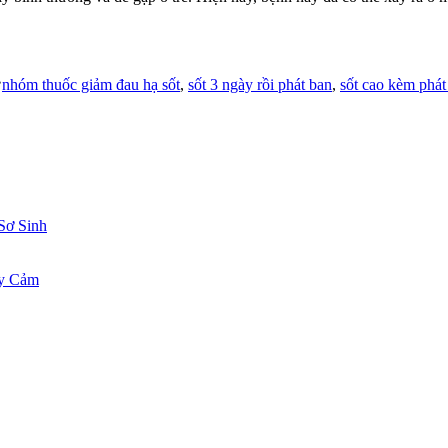
Tags:
nhóm thuốc giảm đau hạ sốt
,
sốt 3 ngày rồi phát ban
,
sốt cao kèm phát
Sơ Sinh
ạy Cảm