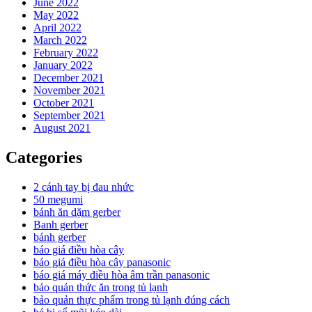
June 2022
May 2022
April 2022
March 2022
February 2022
January 2022
December 2021
November 2021
October 2021
September 2021
August 2021
Categories
2 cánh tay bị đau nhức
50 megumi
bánh ăn dặm gerber
Banh gerber
bánh gerber
báo giá điều hòa cây
báo giá điều hòa cây panasonic
báo giá máy điều hòa âm trần panasonic
bảo quản thức ăn trong tủ lạnh
bảo quản thực phẩm trong tủ lạnh đúng cách