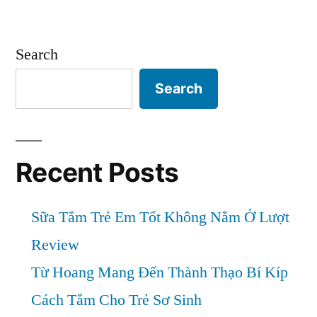
Thường
Giải
Đáp
Gặp
Các
Search
Về
Câu
Hỏi
Nan
Search
Thường
Nga
Gặp
Nắp
Về
Nan
Recent Posts
Xanh
Nga
Mẫu
Nắp
Sữa Tắm Trẻ Em Tốt Không Nằm Ở Lượt
Xanh
Mới”
Mẫu
Review
Mới
Từ Hoang Mang Đến Thành Thạo Bí Kíp
Cách Tắm Cho Trẻ Sơ Sinh