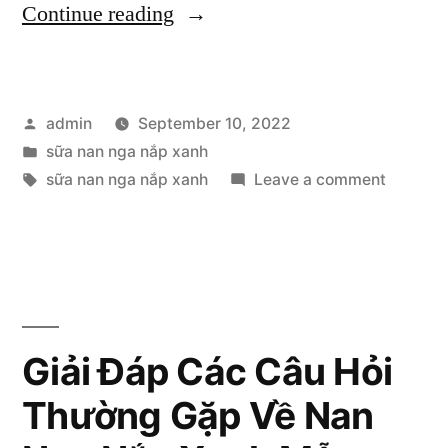
“Dấu
Continue reading
hiệu
cho
Posted
admin
September 10, 2022
biết
by
Posted
sữa nan nga nắp xanh
bé
in
Tags:
on
sữa nan nga nắp xanh
Leave a comment
chưa
Dấu
hiệu
bú
cho
đủ
biết
bé
lượng
chưa
Giải Đáp Các Câu Hỏi
sữa
bú
Nan
Thường Gặp Về Nan
đủ
lượng
Nga