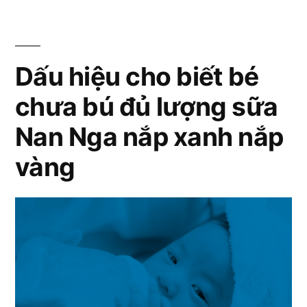
thắc
nắp
mắc
sữa
xanh
Nan
Dấu hiệu cho biết bé
là
Nga
gì,
chưa bú đủ lượng sữa
nắp
xanh
có
Nan Nga nắp xanh nắp
là
thuộc
gì,
vàng
có
thương
thuộc
hiệu Nestle?”
thương
hiệu Nes