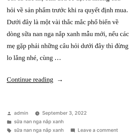
hỏi về sản phẩm trước khi ra quyết định mua.
Dưới đây là một vài thắc mắc phổ biến về
dòng sữa nan nga nắp xanh mẫu mới, nếu các
mẹ gặp phải những câu hỏi dưới đây thì đừng
lo lắng nhé, cùng …
“Giải
Continue reading
Đáp
Các
Posted
admin
September 3, 2022
Câu
by
Posted
sữa nan nga nắp xanh
Hỏi
in
Tags:
on
sữa nan nga nắp xanh
Leave a comment