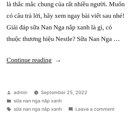
là thắc mắc chung của rất nhiều người. Muốn
có câu trả lời, hãy xem ngay bài viết sau nhé!
Giải đáp sữa Nan Nga nắp xanh là gì, có
thuộc thương hiệu Nestle? Sữa Nan Nga …
“Giải
Continue reading
đáp
thắc
Posted
admin
September 25, 2022
mắc
by
Posted
sữa nan nga nắp xanh
sữa
in
Tags:
on
sữa nan nga nắp xanh
Leave a comment
Nan
Giải
đáp
Nga