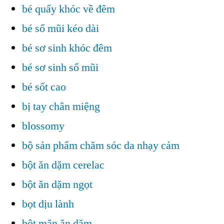
bé quấy khóc về đêm
bé sổ mũi kéo dài
bé sơ sinh khóc đêm
bé sơ sinh sổ mũi
bé sốt cao
bị tay chân miệng
blossomy
bộ sản phẩm chăm sóc da nhạy cảm
bột ăn dặm cerelac
bột ăn dặm ngọt
bọt dịu lành
bột mặn ăn dặm