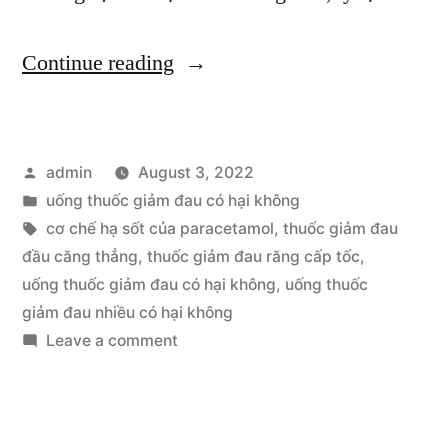
“Nếu
Continue reading
Uống
Thuốc
Posted
admin
August 3, 2022
Giảm
by
Posted
uống thuốc giảm đau có hại không
Đau
in
Tags:
cơ chế hạ sốt của paracetamol
,
thuốc giảm đau
Có
đầu căng thẳng
,
thuốc giảm đau răng cấp tốc
,
uống thuốc giảm đau có hại không
,
uống thuốc
Hại
giảm đau nhiều có hại không
Không?”
on
Leave a comment
Nếu
Uống
Thuốc