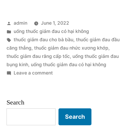
Xuyên
Uống
Posted
admin
June 1, 2022
Thuốc
by
Posted
uống thuốc giảm đau có hại không
Giảm
in
Tags:
thuốc giảm đau cho bà bầu
,
thuốc giảm đau đầu
Đau
căng thẳng
,
thuốc giảm đau nhức xương khớp
,
thuốc giảm đau răng cấp tốc
,
uống thuốc giảm đau
Có
bụng kinh
,
uống thuốc giảm đau có hại không
Hại
on
Leave a comment
Thường
Không?”
Xuyên
Uống
Search
Thuốc
Giảm
Search
Đau
Có