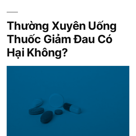
Giảm
Đau
Có
Thường Xuyên Uống
Hại
Thuốc Giảm Đau Có
Không?
Hại Không?