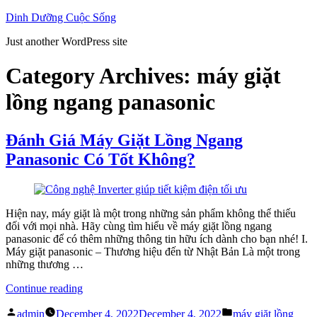
Skip
Dinh Dưỡng Cuộc Sống
to
Just another WordPress site
content
Category Archives:
máy giặt
lồng ngang panasonic
Đánh Giá Máy Giặt Lồng Ngang
Panasonic Có Tốt Không?
Hiện nay, máy giặt là một trong những sản phẩm không thể thiếu
đối với mọi nhà. Hãy cùng tìm hiểu về máy giặt lồng ngang
panasonic để có thêm những thông tin hữu ích dành cho bạn nhé! I.
Máy giặt panasonic – Thương hiệu đến từ Nhật Bản Là một trong
những thương …
“Đánh
Continue reading
Giá
Posted
Posted
Máy
admin
December 4, 2022
December 4, 2022
máy giặt lồng