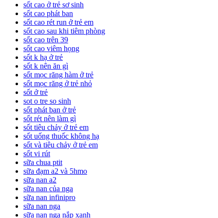
sốt cao ở trẻ sơ sinh
sốt cao phát ban
sốt cao rét run ở trẻ em
sốt cao sau khi tiêm phòng
sốt cao trên 39
sốt cao viêm họng
sốt k hạ ở trẻ
sốt k nên ăn gì
sốt mọc răng hàm ở trẻ
sốt mọc răng ở trẻ nhỏ
sốt ở trẻ
sot o tre so sinh
sốt phát ban ở trẻ
sốt rét nên làm gì
sốt tiêu chảy ở trẻ em
sốt uống thuốc không hạ
sốt và tiêu chảy ở trẻ em
sốt vi rút
sữa chua ptit
sữa đạm a2 và 5hmo
sữa nan a2
sữa nan của nga
sữa nan infinipro
sữa nan nga
sữa nan nga nắp xanh