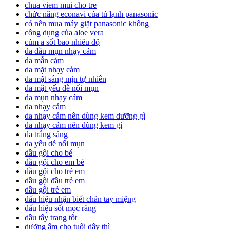
chua viem mui cho tre
chức năng econavi của tủ lạnh panasonic
có nên mua máy giặt panasonic không
công dụng của aloe vera
cúm a sốt bao nhiêu độ
da dầu mụn nhạy cảm
da mẫn cảm
da mặt nhạy cảm
da mặt sáng mịn tự nhiên
da mặt yếu dễ nổi mụn
da mụn nhạy cảm
da nhạy cảm
da nhạy cảm nên dùng kem dưỡng gì
da nhạy cảm nên dùng kem gì
da trắng sáng
da yếu dễ nổi mụn
dầu gội cho bé
dầu gội cho em bé
dầu gội cho trẻ em
dầu gội đầu trẻ em
dầu gội trẻ em
dấu hiệu nhận biết chân tay miệng
dấu hiệu sốt mọc răng
dầu tẩy trang tốt
dưỡng ẩm cho tuổi dậy thì