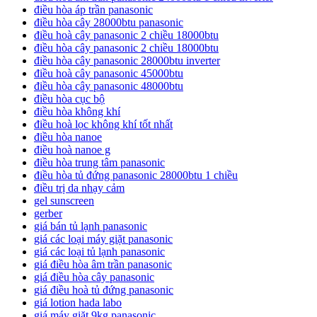
điều hòa áp trần panasonic
điều hòa cây 28000btu panasonic
điều hoà cây panasonic 2 chiều 18000btu
điều hòa cây panasonic 2 chiều 18000btu
điều hòa cây panasonic 28000btu inverter
điều hoà cây panasonic 45000btu
điều hòa cây panasonic 48000btu
điều hòa cục bộ
điều hòa không khí
điều hoà lọc không khí tốt nhất
điều hòa nanoe
điều hoà nanoe g
điều hòa trung tâm panasonic
điều hòa tủ đứng panasonic 28000btu 1 chiều
điều trị da nhạy cảm
gel sunscreen
gerber
giá bán tủ lạnh panasonic
giá các loại máy giặt panasonic
giá các loại tủ lạnh panasonic
giá điều hòa âm trần panasonic
giá điều hòa cây panasonic
giá điều hoà tủ đứng panasonic
giá lotion hada labo
giá máy giặt 9kg panasonic