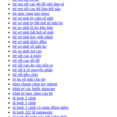
trẻ em sốt cao 40 độ nên làm gì
trẻ em sốt cao thì làm thế nào
tre moc rang nao truoc
trẻ sơ sinh bị cảm sổ mũi
trẻ sơ sinh bị hắt hơi sổ mũi ho
tre so sinh bi ho kho khe
trẻ sơ sinh hắt hơi sổ mũi
trẻ sơ sinh hay giật mình
trẻ sơ sinh khóc đêm
trẻ sơ sinh sổ mũi ho
tre so sinh sot cao
trẻ sốt cao 4 ngày
trẻ sốt cao 40 độ
trẻ sốt cao ăn vào nôn ra
trẻ sốt k rõ nguyên nhân
trẻ sốt tiêu chảy
trị ho sổ mũi cho trẻ
trieu chung chan tay mieng
trình tự các bước skincare
trình tự mọc răng của bé
tủ lạnh 2 cánh
tủ lạnh 3 cánh
tủ lạnh 3 cánh có ngăn đông mềm
tủ lạnh 322 lít panasonic
tủ lạnh để mức nào tiết kiệm điện