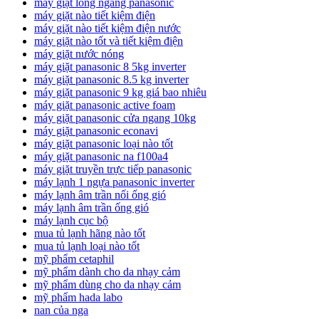
máy giặt lồng ngang panasonic
máy giặt nào tiết kiệm điện
máy giặt nào tiết kiệm điện nước
máy giặt nào tốt và tiết kiệm điện
máy giặt nước nóng
máy giặt panasonic 8 5kg inverter
máy giặt panasonic 8.5 kg inverter
máy giặt panasonic 9 kg giá bao nhiêu
máy giặt panasonic active foam
máy giặt panasonic cửa ngang 10kg
máy giặt panasonic econavi
máy giặt panasonic loại nào tốt
máy giặt panasonic na f100a4
máy giặt truyền trực tiếp panasonic
máy lạnh 1 ngựa panasonic inverter
máy lạnh âm trần nối ống gió
máy lạnh âm trần ống gió
máy lạnh cục bộ
mua tủ lạnh hãng nào tốt
mua tủ lạnh loại nào tốt
mỹ phẩm cetaphil
mỹ phẩm dành cho da nhạy cảm
mỹ phẩm dùng cho da nhạy cảm
mỹ phẩm hada labo
nan của nga