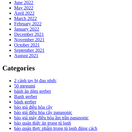
June 2022
May 2022
April 2022
March 2022
February 2022
January 2022
December 2021
November 2021
October 2021
September 2021
August 2021
Categories
2 cánh tay bị đau nhức
50 megumi
bánh ăn dặm gerber
Banh gerber
bánh gerber
báo giá điều hòa cây
báo giá điều hòa cây panasonic
báo giá máy điều hòa âm trần panasonic
bảo quản thức ăn trong tủ lạnh
bảo quản thực phẩm trong tủ lạnh đúng cách