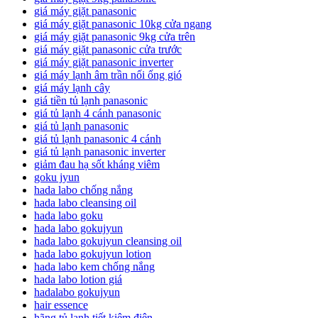
giá máy giặt panasonic
giá máy giặt panasonic 10kg cửa ngang
giá máy giặt panasonic 9kg cửa trên
giá máy giặt panasonic cửa trước
giá máy giặt panasonic inverter
giá máy lạnh âm trần nối ống gió
giá máy lạnh cây
giá tiền tủ lạnh panasonic
giá tủ lạnh 4 cánh panasonic
giá tủ lạnh panasonic
giá tủ lạnh panasonic 4 cánh
giá tủ lạnh panasonic inverter
giảm đau hạ sốt kháng viêm
goku jyun
hada labo chống nắng
hada labo cleansing oil
hada labo goku
hada labo gokujyun
hada labo gokujyun cleansing oil
hada labo gokujyun lotion
hada labo kem chống nắng
hada labo lotion giá
hadalabo gokujyun
hair essence
hãng tủ lạnh tiết kiệm điện