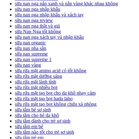
sữa nan nga nắp xanh và nắp vàng khác nhau không
sữa nan nga nhập khẩu
sữa nan nga nhập khẩu và xách tay
sữa nan nga review
sữa nan nga thật và giả
sữa Nan Nga tốt không
sữa nan nga xách tay và nhập khẩu
sữa nan organic
sữa nan pha sẵn
sữa nan supreme
sữa nan supreme 1
sữa nan vàng
sữa rửa mặt amino acid có tốt không
sữa rửa mặt dưỡng sáng
sữa rửa mặt lành tính
sữa rửa mặt nhiều bọt
sữa rửa mặt tạo bọt cho da khô nhạy cảm
sữa rửa mặt tạo bọt hada labo
sữa rửa mặt tạo bọt không chứa xà phòng
sữa tắm bé sơ sinh
sữa tắm cho bé da khô
sữa tắm dành cho trẻ sơ sinh
sữa tắm em bé
sữa tắm nào tốt cho trẻ sơ sinh
sữa tắm trẻ em