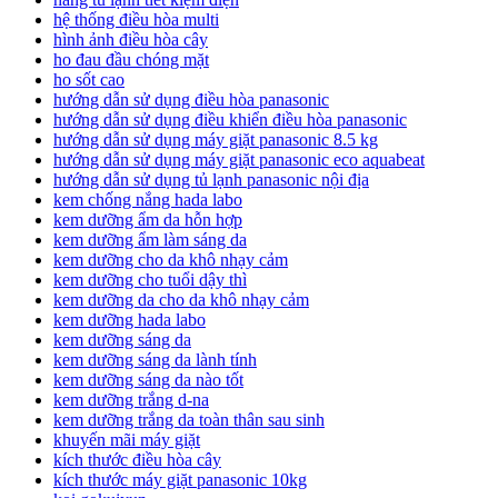
hệ thống điều hòa multi
hình ảnh điều hòa cây
ho đau đầu chóng mặt
ho sốt cao
hướng dẫn sử dụng điều hòa panasonic
hướng dẫn sử dụng điều khiển điều hòa panasonic
hướng dẫn sử dụng máy giặt panasonic 8.5 kg
hướng dẫn sử dụng máy giặt panasonic eco aquabeat
hướng dẫn sử dụng tủ lạnh panasonic nội địa
kem chống nắng hada labo
kem dưỡng ẩm da hỗn hợp
kem dưỡng ẩm làm sáng da
kem dưỡng cho da khô nhạy cảm
kem dưỡng cho tuổi dậy thì
kem dưỡng da cho da khô nhạy cảm
kem dưỡng hada labo
kem dưỡng sáng da
kem dưỡng sáng da lành tính
kem dưỡng sáng da nào tốt
kem dưỡng trắng d-na
kem dưỡng trắng da toàn thân sau sinh
khuyến mãi máy giặt
kích thước điều hòa cây
kích thước máy giặt panasonic 10kg