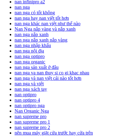
nan infinipro a2
nan nga
nan nga có tốt không
nan nga hay nan việt tốt hơn
nan nga khác nan việt như thế nào
Nan Nga nắp vàng và nắp xanh
nan nga nắp xanh
nan nga nắp xanh nắp vàng
nan nga nhập khẩu
nan nga nội địa
nan nga optipro
nan nga organic
nan nga sản xuất ở đâu
nan nga va nan thuy si co gi khac nhau
nan nga và nan việt cái nào tốt hơn
nan nga và việt
nan nga xách tay
nan optipro
nan optipro 4
nan optipro nga
Nan Organic Nga
nan supreme pro
nan supreme pro 1
nan supreme pro 2
nên mua máy giặt cửa trước hay cửa trên