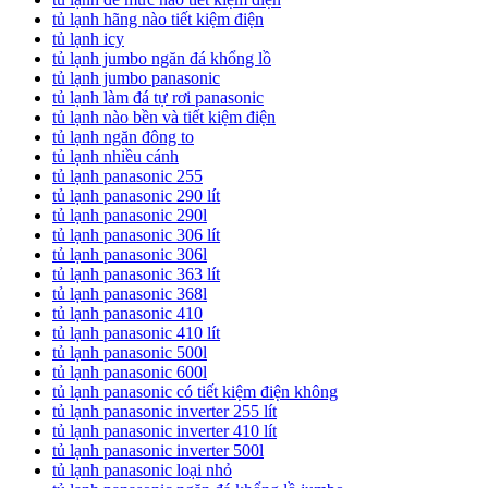
tủ lạnh hãng nào tiết kiệm điện
tủ lạnh icy
tủ lạnh jumbo ngăn đá khổng lồ
tủ lạnh jumbo panasonic
tủ lạnh làm đá tự rơi panasonic
tủ lạnh nào bền và tiết kiệm điện
tủ lạnh ngăn đông to
tủ lạnh nhiều cánh
tủ lạnh panasonic 255
tủ lạnh panasonic 290 lít
tủ lạnh panasonic 290l
tủ lạnh panasonic 306 lít
tủ lạnh panasonic 306l
tủ lạnh panasonic 363 lít
tủ lạnh panasonic 368l
tủ lạnh panasonic 410
tủ lạnh panasonic 410 lít
tủ lạnh panasonic 500l
tủ lạnh panasonic 600l
tủ lạnh panasonic có tiết kiệm điện không
tủ lạnh panasonic inverter 255 lít
tủ lạnh panasonic inverter 410 lít
tủ lạnh panasonic inverter 500l
tủ lạnh panasonic loại nhỏ