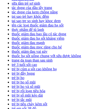
sữa tắm trẻ sơ sinh
tác dụng của dầu tẩy trang
tác dụng của kem chống nắng
tại sao trẻ hay khóc đêm
tai sao tre so sinh hay khoc dem
tên các loại thuốc giảm đau hạ sốt
thực phẩm để tủ lạnh
thuốc giảm đau bao lâu có tác dụng
thuốc giảm đau hạ sốt kháng viêm
thuốc giảm đau mạnh
thuốc giảm đau mọc răng cho bé
thuốc giảm đau vai gáy
thuốc hạ sốt uống chung với sữa được không
trang da toan than sau sinh
trẻ 3 tuổi sốt cao
trẻ bị cúm a sốt cao không hạ
trẻ bị đầy bụng
trẻ bị ho
trẻ bị ho sổ mũi
trẻ bị ho và sổ mũi
trẻ bị rối loạn tiêu hóa
trẻ bị sổ mũi kéo dài
trẻ bị tắc mũi
trẻ bị tiêu chảy kèm sốt
trẻ em sốt 38 độ