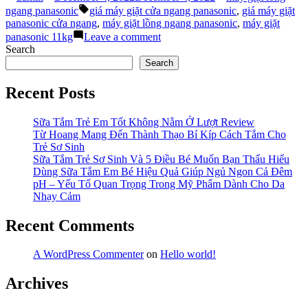
by
in
Giặt
Tags:
ngang panasonic
giá máy giặt cửa ngang panasonic
,
giá máy giặt
Lồng
panasonic cửa ngang
,
máy giặt lồng ngang panasonic
,
máy giặt
Ngang
on
panasonic 11kg
Leave a comment
Panasonic
Đánh
Search
Có
Giá
Search
Tốt
Máy
Không?”
Giặt
Recent Posts
Lồng
Ngang
Panasonic
Sữa Tắm Trẻ Em Tốt Không Nằm Ở Lượt Review
Có
Từ Hoang Mang Đến Thành Thạo Bí Kíp Cách Tắm Cho
Tốt
Trẻ Sơ Sinh
Không?
Sữa Tắm Trẻ Sơ Sinh Và 5 Điều Bé Muốn Bạn Thấu Hiểu
Dùng Sữa Tắm Em Bé Hiệu Quả Giúp Ngủ Ngon Cả Đêm
pH – Yếu Tố Quan Trọng Trong Mỹ Phẩm Dành Cho Da
Nhạy Cảm
Recent Comments
A WordPress Commenter
on
Hello world!
Archives