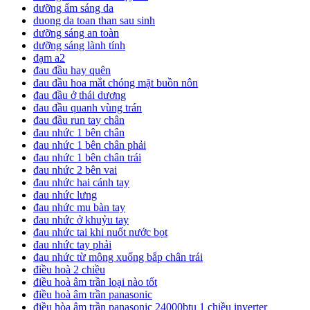
dưỡng ẩm sáng da
duong da toan than sau sinh
dưỡng sáng an toàn
dưỡng sáng lành tính
đạm a2
đau đầu hay quên
đau đầu hoa mắt chóng mặt buồn nôn
đau đầu ở thái dương
đau đầu quanh vùng trán
đau đầu run tay chân
đau nhức 1 bên chân
đau nhức 1 bên chân phải
đau nhức 1 bên chân trái
đau nhức 2 bên vai
đau nhức hai cánh tay
đau nhức lưng
đau nhức mu bàn tay
đau nhức ở khuỷu tay
đau nhức tai khi nuốt nước bọt
đau nhức tay phải
đau nhức từ mông xuống bắp chân trái
điều hoà 2 chiều
điều hoà âm trần loại nào tốt
điều hoà âm trần panasonic
điều hòa âm trần panasonic 24000btu 1 chiều inverter