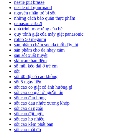
nestle ptit brasse
nestle ptit gourmand
nguyên nhân trẻ bị sốt
những cách bảo quản thực phẩm
panasonic 322l
quá trình mọc răng của bé
quy trình giặt của máy giặt panasonic
rohto 50 megumi
sản phẩm chăm sóc da tuổi dậy thì
sản phẩm cho da nhạy cảm
sau sốt xuất huyết
skincare ban đêm
sổ mũi kéo dài ở trẻ em
sốt
sốt 40 độ có cao không
sốt 5 ngày liền
sốt cao co giật có ảnh hưởng gì
sốt cao co giật ở người lớn
sốt cao đau họng
sốt cao đau nhức xương khớp
sốt cao đi ngoài
sốt cao đột ngột
sốt cao ho nhiều
sốt cao kèm phát ban
sốt cao mắt đỏ