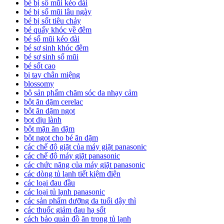
bé bị sổ mũi kéo dài
bé bị sổ mũi lâu ngày
bé bị sốt tiêu chảy
bé quấy khóc về đêm
bé sổ mũi kéo dài
bé sơ sinh khóc đêm
bé sơ sinh sổ mũi
bé sốt cao
bị tay chân miệng
blossomy
bộ sản phẩm chăm sóc da nhạy cảm
bột ăn dặm cerelac
bột ăn dặm ngọt
bọt dịu lành
bột mặn ăn dặm
bột ngọt cho bé ăn dặm
các chế độ giặt của máy giặt panasonic
các chế độ máy giặt panasonic
các chức năng của máy giặt panasonic
các dòng tủ lạnh tiết kiệm điện
các loại đau đầu
các loại tủ lạnh panasonic
các sản phẩm dưỡng da tuổi dậy thì
các thuốc giảm đau hạ sốt
cách bảo quản đồ ăn trong tủ lạnh