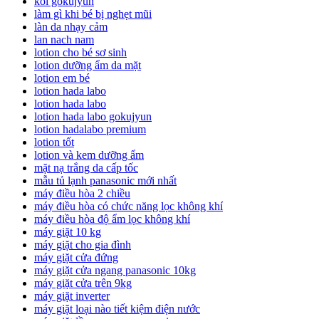
koi gokujyun
làm gì khi bé bị nghẹt mũi
làn da nhạy cảm
lan nach nam
lotion cho bé sơ sinh
lotion dưỡng ẩm da mặt
lotion em bé
lotion hada labo
lotion hada labo
lotion hada labo gokujyun
lotion hadalabo premium
lotion tốt
lotion và kem dưỡng ẩm
mặt nạ trắng da cấp tốc
mẫu tủ lạnh panasonic mới nhất
máy điều hòa 2 chiều
máy điều hòa có chức năng lọc không khí
máy điều hòa độ ẩm lọc không khí
máy giặt 10 kg
máy giặt cho gia đình
máy giặt cửa đứng
máy giặt cửa ngang panasonic 10kg
máy giặt cửa trên 9kg
máy giặt inverter
máy giặt loại nào tiết kiệm điện nước