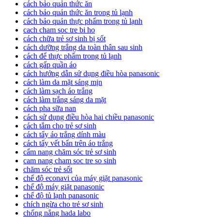
cách bảo quản thức ăn
cách bảo quản thức ăn trong tủ lạnh
cách bảo quản thực phẩm trong tủ lạnh
cach cham soc tre bi ho
cách chữa trẻ sơ sinh bị sốt
cách dưỡng trắng da toàn thân sau sinh
cách để thực phẩm trong tủ lạnh
cách gấp quần áo
cách hướng dẫn sử dụng điều hòa panasonic
cách làm da mặt sáng mịn
cách làm sạch áo trắng
cách làm trắng sáng da mặt
cách pha sữa nan
cách sử dụng điều hòa hai chiều panasonic
cách tắm cho trẻ sơ sinh
cách tẩy áo trắng dính màu
cách tẩy vết bẩn trên áo trắng
cẩm nang chăm sóc trẻ sơ sinh
cam nang cham soc tre so sinh
chăm sóc trẻ sốt
chế độ econavi của máy giặt panasonic
chế độ máy giặt panasonic
chế độ tủ lạnh panasonic
chích ngừa cho trẻ sơ sinh
chống nắng hada labo