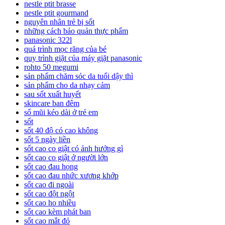
nestle ptit brasse
nestle ptit gourmand
nguyên nhân trẻ bị sốt
những cách bảo quản thực phẩm
panasonic 322l
quá trình mọc răng của bé
quy trình giặt của máy giặt panasonic
rohto 50 megumi
sản phẩm chăm sóc da tuổi dậy thì
sản phẩm cho da nhạy cảm
sau sốt xuất huyết
skincare ban đêm
sổ mũi kéo dài ở trẻ em
sốt
sốt 40 độ có cao không
sốt 5 ngày liền
sốt cao co giật có ảnh hưởng gì
sốt cao co giật ở người lớn
sốt cao đau họng
sốt cao đau nhức xương khớp
sốt cao đi ngoài
sốt cao đột ngột
sốt cao ho nhiều
sốt cao kèm phát ban
sốt cao mắt đỏ