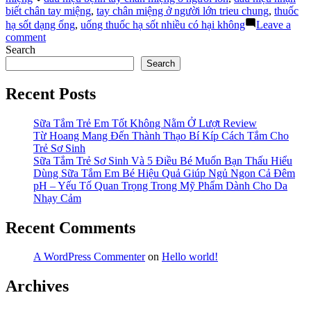
Chân
biết chân tay miệng
,
tay chân miệng ở người lớn trieu chung
,
thuốc
Tay
hạ sốt dạng ống
,
uống thuốc hạ sốt nhiều có hại không
Leave a
Miệng
on
comment
Ở
Dấu
Search
Trẻ”
Hiệu
Search
Nhận
Biết
Recent Posts
Chân
Tay
Sữa Tắm Trẻ Em Tốt Không Nằm Ở Lượt Review
Miệng
Từ Hoang Mang Đến Thành Thạo Bí Kíp Cách Tắm Cho
Ở
Trẻ Sơ Sinh
Trẻ
Sữa Tắm Trẻ Sơ Sinh Và 5 Điều Bé Muốn Bạn Thấu Hiểu
Dùng Sữa Tắm Em Bé Hiệu Quả Giúp Ngủ Ngon Cả Đêm
pH – Yếu Tố Quan Trọng Trong Mỹ Phẩm Dành Cho Da
Nhạy Cảm
Recent Comments
A WordPress Commenter
on
Hello world!
Archives