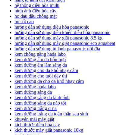
hệ thống điều hòa multi
hình ảnh điều hòa cây
ho đau đầu chóng mặt
ho sốt cao
hướng dẫn sử dụng điều hòa panasonic
hướng dẫn sử dụng điều khiển điều hòa panasonic
hướng dẫn sử dụng máy giặt panasonic 8.5 kg
hướng dẫn sử dụng máy giặt panasonic eco aquabeat
hướng dẫn sử dụng tủ lạnh panasonic nội địa
kem chống nắng hada labo
kem dưỡng ẩm da hỗn hợp
kem dưỡng ẩm làm sáng da
kem dưỡng cho da khô nhạy cảm
kem dưỡng cho tuổi dậy thì
kem dưỡng da cho da khô nhạy cảm
kem dưỡng hada labo
kem dưỡng sáng da
kem dưỡng sáng da lành tính
kem dưỡng sáng da nào tốt
kem dưỡng trắng d-na
kem dưỡng trắng da toàn thân sau sinh
khuyến mãi máy giặt
kích thước điều hòa cây
kích thước máy giặt panasonic 10kg