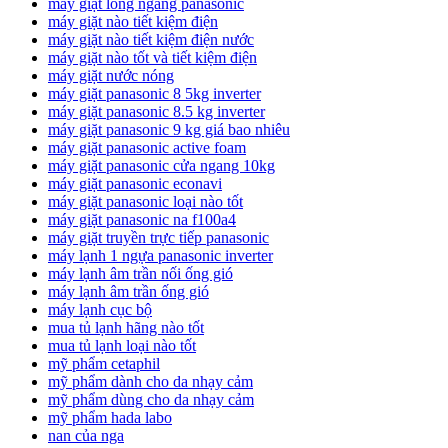
máy giặt lồng ngang panasonic
máy giặt nào tiết kiệm điện
máy giặt nào tiết kiệm điện nước
máy giặt nào tốt và tiết kiệm điện
máy giặt nước nóng
máy giặt panasonic 8 5kg inverter
máy giặt panasonic 8.5 kg inverter
máy giặt panasonic 9 kg giá bao nhiêu
máy giặt panasonic active foam
máy giặt panasonic cửa ngang 10kg
máy giặt panasonic econavi
máy giặt panasonic loại nào tốt
máy giặt panasonic na f100a4
máy giặt truyền trực tiếp panasonic
máy lạnh 1 ngựa panasonic inverter
máy lạnh âm trần nối ống gió
máy lạnh âm trần ống gió
máy lạnh cục bộ
mua tủ lạnh hãng nào tốt
mua tủ lạnh loại nào tốt
mỹ phẩm cetaphil
mỹ phẩm dành cho da nhạy cảm
mỹ phẩm dùng cho da nhạy cảm
mỹ phẩm hada labo
nan của nga