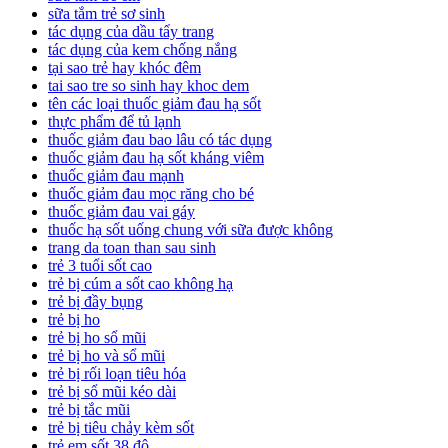
sữa tắm trẻ sơ sinh
tác dụng của dầu tẩy trang
tác dụng của kem chống nắng
tại sao trẻ hay khóc đêm
tai sao tre so sinh hay khoc dem
tên các loại thuốc giảm đau hạ sốt
thực phẩm để tủ lạnh
thuốc giảm đau bao lâu có tác dụng
thuốc giảm đau hạ sốt kháng viêm
thuốc giảm đau mạnh
thuốc giảm đau mọc răng cho bé
thuốc giảm đau vai gáy
thuốc hạ sốt uống chung với sữa được không
trang da toan than sau sinh
trẻ 3 tuổi sốt cao
trẻ bị cúm a sốt cao không hạ
trẻ bị đầy bụng
trẻ bị ho
trẻ bị ho sổ mũi
trẻ bị ho và sổ mũi
trẻ bị rối loạn tiêu hóa
trẻ bị sổ mũi kéo dài
trẻ bị tắc mũi
trẻ bị tiêu chảy kèm sốt
trẻ em sốt 38 độ