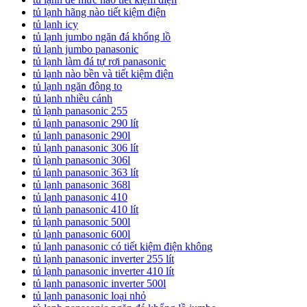
tủ lạnh hãng nào tiết kiệm điện
tủ lạnh icy
tủ lạnh jumbo ngăn đá khổng lồ
tủ lạnh jumbo panasonic
tủ lạnh làm đá tự rơi panasonic
tủ lạnh nào bền và tiết kiệm điện
tủ lạnh ngăn đông to
tủ lạnh nhiều cánh
tủ lạnh panasonic 255
tủ lạnh panasonic 290 lít
tủ lạnh panasonic 290l
tủ lạnh panasonic 306 lít
tủ lạnh panasonic 306l
tủ lạnh panasonic 363 lít
tủ lạnh panasonic 368l
tủ lạnh panasonic 410
tủ lạnh panasonic 410 lít
tủ lạnh panasonic 500l
tủ lạnh panasonic 600l
tủ lạnh panasonic có tiết kiệm điện không
tủ lạnh panasonic inverter 255 lít
tủ lạnh panasonic inverter 410 lít
tủ lạnh panasonic inverter 500l
tủ lạnh panasonic loại nhỏ