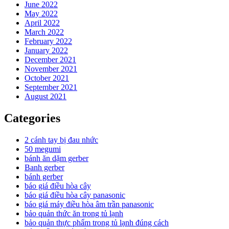
June 2022
May 2022
April 2022
March 2022
February 2022
January 2022
December 2021
November 2021
October 2021
September 2021
August 2021
Categories
2 cánh tay bị đau nhức
50 megumi
bánh ăn dặm gerber
Banh gerber
bánh gerber
báo giá điều hòa cây
báo giá điều hòa cây panasonic
báo giá máy điều hòa âm trần panasonic
bảo quản thức ăn trong tủ lạnh
bảo quản thực phẩm trong tủ lạnh đúng cách