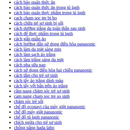
cách bảo quản thức ăn
cách bảo quản thức ăn trong tủ lạnh
cách bảo quản thực phẩm trong tủ lạnh
cach cham soc tre bi ho
cách chữa trẻ sơ sinh bị sốt
cách dưỡng trắng da toàn thân sau sinh
cách để thực phẩm trong tủ lạnh
cách gấp quần áo
cách hướng dẫn sử dụng điều hòa panasonic
cách làm da mặt sáng mịn
cách làm sạch áo trắng
cách làm trắng sáng da mặt
cách pha sữa nan
cách sử dụng điều hòa hai chiều panasonic
cách tắm cho trẻ sơ sinh
cách tẩy áo trắng dính màu
cách tẩy vết bẩn trên áo trắng
cẩm nang chăm sóc trẻ sơ sinh
cam nang cham soc tre so sinh
chăm sóc trẻ sốt
chế độ econavi của máy giặt panasonic
chế độ máy giặt panasonic
chế độ tủ lạnh panasonic
chích ngừa cho trẻ sơ sinh
chống nắng hada labo