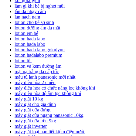
koi gokujyun
làm gì khi bé bị nghẹt mũi
làn da nhạy cảm
lan nach nam
lotion cho bé sơ sinh
lotion dưỡng ẩm da mặt
lotion em bé
lotion hada labo
lotion hada labo
lotion hada labo gokujyun
lotion hadalabo premium
lotion tốt
lotion và kem dưỡng ẩm
mặt nạ trắng da cấp tốc
mẫu tủ lạnh panasonic mới nhất
máy điều hòa 2 chiều
máy điều hòa có chức năng lọc không khí
máy điều hòa độ ẩm lọc không khí
máy giặt 10 kg
máy giặt cho gia đình
máy giặt cửa đứng
máy giặt cửa ngang panasonic 10kg
máy giặt cửa trên 9kg
máy giặt inverter
máy giặt loại nào tiết kiệm điện nước