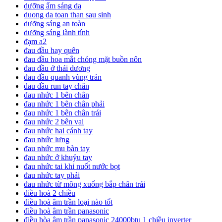
dưỡng ẩm sáng da
duong da toan than sau sinh
dưỡng sáng an toàn
dưỡng sáng lành tính
đạm a2
đau đầu hay quên
đau đầu hoa mắt chóng mặt buồn nôn
đau đầu ở thái dương
đau đầu quanh vùng trán
đau đầu run tay chân
đau nhức 1 bên chân
đau nhức 1 bên chân phải
đau nhức 1 bên chân trái
đau nhức 2 bên vai
đau nhức hai cánh tay
đau nhức lưng
đau nhức mu bàn tay
đau nhức ở khuỷu tay
đau nhức tai khi nuốt nước bọt
đau nhức tay phải
đau nhức từ mông xuống bắp chân trái
điều hoà 2 chiều
điều hoà âm trần loại nào tốt
điều hoà âm trần panasonic
điều hòa âm trần panasonic 24000btu 1 chiều inverter