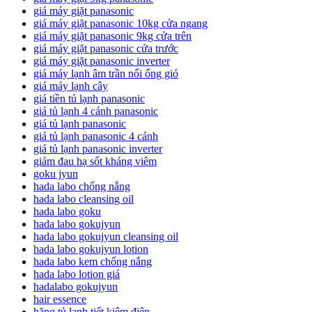
giá máy giặt panasonic
giá máy giặt panasonic 10kg cửa ngang
giá máy giặt panasonic 9kg cửa trên
giá máy giặt panasonic cửa trước
giá máy giặt panasonic inverter
giá máy lạnh âm trần nối ống gió
giá máy lạnh cây
giá tiền tủ lạnh panasonic
giá tủ lạnh 4 cánh panasonic
giá tủ lạnh panasonic
giá tủ lạnh panasonic 4 cánh
giá tủ lạnh panasonic inverter
giảm đau hạ sốt kháng viêm
goku jyun
hada labo chống nắng
hada labo cleansing oil
hada labo goku
hada labo gokujyun
hada labo gokujyun cleansing oil
hada labo gokujyun lotion
hada labo kem chống nắng
hada labo lotion giá
hadalabo gokujyun
hair essence
hãng tủ lạnh tiết kiệm điện