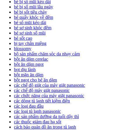
bé bị sổ mũi kéo dài
bé bị sổ mũi lâu ngày
bé bị sốt tiêu chảy
bé quấy khóc về đêm
bé sổ mũi kéo dài
bé sơ sinh khóc đêm
bé sơ sinh sổ mũi
bé sốt cao
bị tay chân miệng
blossomy
bộ sản phẩm chăm sóc da nhạy cảm
bột ăn dặm cerelac
bột ăn dặm ngọt
bọt dịu lành
bột mặn ăn dặm
bột ngọt cho bé ăn dặm
các chế độ giặt của máy giặt panasonic
các chế độ máy giặt panasonic
các chức năng của máy giặt panasonic
các dòng tủ lạnh tiết kiệm điện
các loại đau đầu
các loại tủ lạnh panasonic
các sản phẩm dưỡng da tuổi dậy thì
các thuốc giảm đau hạ sốt
cách bảo quản đồ ăn trong tủ lạnh