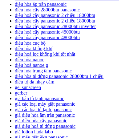
điều hòa áp trần panasonic
điều hòa cây 28000btu panasonic
điều hoà cây panasonic 2 chiều 18000btu
điều hòa cây panasonic 2 chiều 18000btu
điều hòa cây panasonic 28000btu inverter
điều hoà cây panasonic 45000btu
điều hòa cây panasonic 48000btu
điều hòa cục bộ
điều hòa không khí
điều hoà lọc không khí tốt nhất
điều hòa nanoe
điều hoà nanoe g
điều hòa trung tâm panasonic
điều hòa tủ đứng panasonic 28000btu 1 chiều
điều trị da nhạy cảm
gel sunscreen
gerber
giá bán tủ lạnh panasonic
giá các loại máy giặt panasonic
giá các loại tủ lạnh panasonic
giá điều hòa âm trần panasonic
giá điều hòa cây panasonic
giá điều hoà tủ đứng panasonic
giá lotion hada labo
giá máy giặt 9kg panasonic