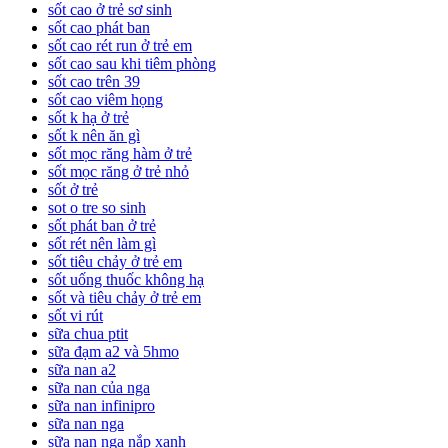
sốt cao ở trẻ sơ sinh
sốt cao phát ban
sốt cao rét run ở trẻ em
sốt cao sau khi tiêm phòng
sốt cao trên 39
sốt cao viêm họng
sốt k hạ ở trẻ
sốt k nên ăn gì
sốt mọc răng hàm ở trẻ
sốt mọc răng ở trẻ nhỏ
sốt ở trẻ
sot o tre so sinh
sốt phát ban ở trẻ
sốt rét nên làm gì
sốt tiêu chảy ở trẻ em
sốt uống thuốc không hạ
sốt và tiêu chảy ở trẻ em
sốt vi rút
sữa chua ptit
sữa đạm a2 và 5hmo
sữa nan a2
sữa nan của nga
sữa nan infinipro
sữa nan nga
sữa nan nga nắp xanh