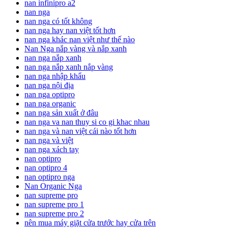
nan infinipro a2
nan nga
nan nga có tốt không
nan nga hay nan việt tốt hơn
nan nga khác nan việt như thế nào
Nan Nga nắp vàng và nắp xanh
nan nga nắp xanh
nan nga nắp xanh nắp vàng
nan nga nhập khẩu
nan nga nội địa
nan nga optipro
nan nga organic
nan nga sản xuất ở đâu
nan nga va nan thuy si co gi khac nhau
nan nga và nan việt cái nào tốt hơn
nan nga và việt
nan nga xách tay
nan optipro
nan optipro 4
nan optipro nga
Nan Organic Nga
nan supreme pro
nan supreme pro 1
nan supreme pro 2
nên mua máy giặt cửa trước hay cửa trên