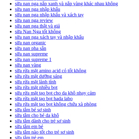
sữa nan nga nắp xanh và nắp vàng khác nhau không
sữa nan nga nhập khẩu
sữa nan nga nhập khẩu và xách tay
sữa nan nga review
sữa nan nga thật và giả
sữa Nan Nga tốt không
sữa nan nga xách tay và nhập khẩu
sữa nan organic
sữa nan pha sẵn
sữa nan supreme
sữa nan supreme 1
sữa nan vàng
sữa rửa mặt amino acid có tốt không
sữa rửa mặt dưỡng sáng
sữa rửa mặt lành tính
sữa rửa mặt nhiều bọt
sữa rửa mặt tạo bọt cho da khô nhạy cảm
sữa rửa mặt tạo bọt hada labo
sữa rửa mặt tạo bọt không chứa xà phòng
sữa tắm bé sơ sinh
sữa tắm cho bé da khô
sữa tắm dành cho trẻ sơ sinh
sữa tắm em bé
sữa tắm nào tốt cho trẻ sơ sinh
sữa tắm trẻ em