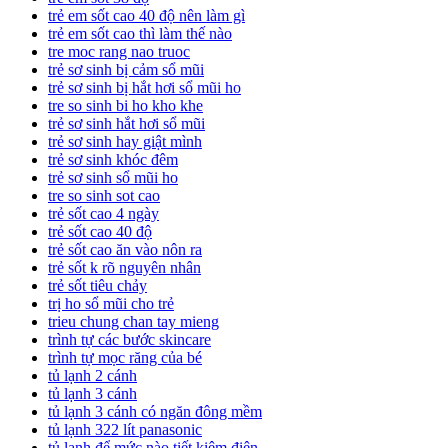
trẻ em sốt cao 40 độ nên làm gì
trẻ em sốt cao thì làm thế nào
tre moc rang nao truoc
trẻ sơ sinh bị cảm sổ mũi
trẻ sơ sinh bị hắt hơi sổ mũi ho
tre so sinh bi ho kho khe
trẻ sơ sinh hắt hơi sổ mũi
trẻ sơ sinh hay giật mình
trẻ sơ sinh khóc đêm
trẻ sơ sinh sổ mũi ho
tre so sinh sot cao
trẻ sốt cao 4 ngày
trẻ sốt cao 40 độ
trẻ sốt cao ăn vào nôn ra
trẻ sốt k rõ nguyên nhân
trẻ sốt tiêu chảy
trị ho sổ mũi cho trẻ
trieu chung chan tay mieng
trình tự các bước skincare
trình tự mọc răng của bé
tủ lạnh 2 cánh
tủ lạnh 3 cánh
tủ lạnh 3 cánh có ngăn đông mềm
tủ lạnh 322 lít panasonic
tủ lạnh để mức nào tiết kiệm điện