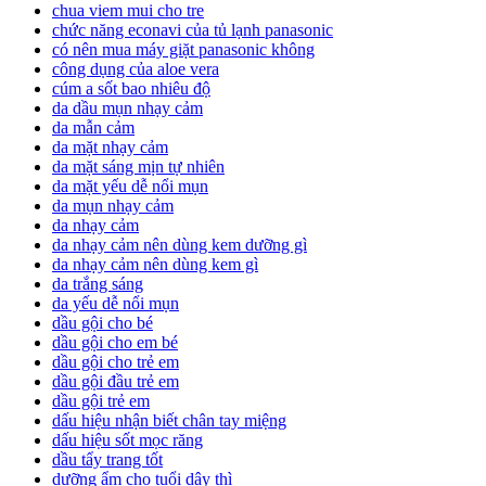
chua viem mui cho tre
chức năng econavi của tủ lạnh panasonic
có nên mua máy giặt panasonic không
công dụng của aloe vera
cúm a sốt bao nhiêu độ
da dầu mụn nhạy cảm
da mẫn cảm
da mặt nhạy cảm
da mặt sáng mịn tự nhiên
da mặt yếu dễ nổi mụn
da mụn nhạy cảm
da nhạy cảm
da nhạy cảm nên dùng kem dưỡng gì
da nhạy cảm nên dùng kem gì
da trắng sáng
da yếu dễ nổi mụn
dầu gội cho bé
dầu gội cho em bé
dầu gội cho trẻ em
dầu gội đầu trẻ em
dầu gội trẻ em
dấu hiệu nhận biết chân tay miệng
dấu hiệu sốt mọc răng
dầu tẩy trang tốt
dưỡng ẩm cho tuổi dậy thì