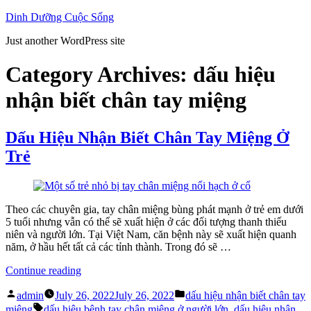
Skip
Dinh Dưỡng Cuộc Sống
to
Just another WordPress site
content
Category Archives:
dấu hiệu
nhận biết chân tay miệng
Dấu Hiệu Nhận Biết Chân Tay Miệng Ở
Trẻ
Theo các chuyên gia, tay chân miệng bùng phát mạnh ở trẻ em dưới
5 tuổi nhưng vẫn có thể sẽ xuất hiện ở các đối tượng thanh thiếu
niên và người lớn. Tại Việt Nam, căn bệnh này sẽ xuất hiện quanh
năm, ở hầu hết tất cả các tỉnh thành. Trong đó sẽ …
“Dấu
Continue reading
Hiệu
Posted
Posted
Nhận
admin
July 26, 2022
July 26, 2022
dấu hiệu nhận biết chân tay
by
in
Tags:
Biết
miệng
dấu hiệu bệnh tay chân miệng ở người lớn
,
dấu hiệu nhận