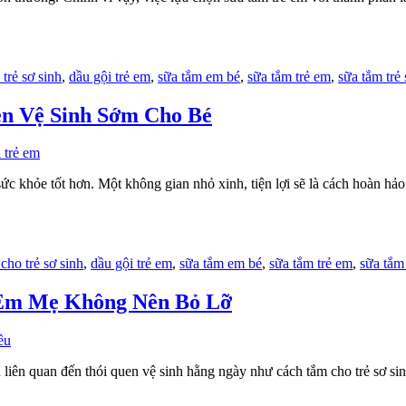
trẻ sơ sinh
,
dầu gội trẻ em
,
sữa tắm em bé
,
sữa tắm trẻ em
,
sữa tắm trẻ 
en Vệ Sinh Sớm Cho Bé
ệ sức khỏe tốt hơn. Một không gian nhỏ xinh, tiện lợi sẽ là cách hoàn h
cho trẻ sơ sinh
,
dầu gội trẻ em
,
sữa tắm em bé
,
sữa tắm trẻ em
,
sữa tắm 
 Em Mẹ Không Nên Bỏ Lỡ
iên quan đến thói quen vệ sinh hằng ngày như cách tắm cho trẻ sơ s