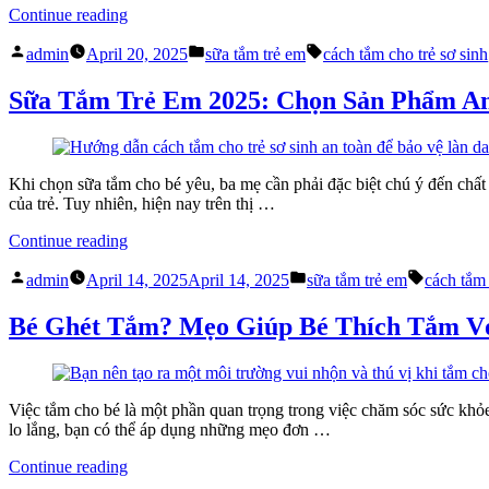
Sinh
“Sự
Continue reading
Sớm
Thật
Cho
Posted
Posted
Tags:
Về
admin
April 20, 2025
sữa tắm trẻ em
cách tắm cho trẻ sơ sinh
Bé”
by
in
Dinh
Dưỡng
Sữa Tắm Trẻ Em 2025: Chọn Sản Phẩm An
Và
Sữa
Tắm
Trẻ
Khi chọn sữa tắm cho bé yêu, ba mẹ cần phải đặc biệt chú ý đến chấ
Em
của trẻ. Tuy nhiên, hiện nay trên thị …
Mẹ
Không
“Sữa
Continue reading
Nên
Tắm
Bỏ
Posted
Posted
Tags:
Trẻ
admin
April 14, 2025
April 14, 2025
sữa tắm trẻ em
cách tắm 
Lỡ”
by
in
Em
2025:
Bé Ghét Tắm? Mẹo Giúp Bé Thích Tắm V
Chọn
Sản
Phẩm
An
Việc tắm cho bé là một phần quan trọng trong việc chăm sóc sức khỏe
Toàn
lo lắng, bạn có thể áp dụng những mẹo đơn …
Cho
Bé
“Bé
Continue reading
Yêu!”
Ghét