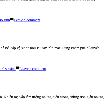
Nằm
Ở
Lượt
Review
on
sơ sinh
Leave a comment
Tìm
hiểu
thành
phần
lành
tính
ảo để bé “tập vệ sinh” như lau tay, rửa mặt. Cùng khám phá bí quyết
trong
sữa
tắm
trẻ
em
on
trẻ sơ sinh
Leave a comment
Sữa
Tắm
Trẻ
Em
–
Bí
inh. Nhiều mẹ vẫn lầm tưởng những điều tưởng chừng đơn giản nhưng
Quyết
Tạo