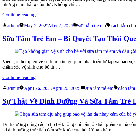
Review”
những năm tháng đầu đời. Không chỉ …
“Tìm
Continue reading
hiểu
Posted
Posted
Tags:
thành
admin
May 2, 2025
May 2, 2025
sữa tắm trẻ em
cách tắm cho 
by
in
phần
lành
Sữa Tắm Trẻ Em – Bí Quyết Tạo Thói Qu
tính
trong
sữa
tắm
Việc tạo thói quen vệ sinh từ sớm giúp trẻ phát triển tự lập và bảo v
trẻ
chăm sóc vệ sinh cho bé từ …
em”
“Sữa
Continue reading
Tắm
Posted
Posted
Tags:
Trẻ
admin
April 26, 2025
April 26, 2025
sữa tắm trẻ em
cách tắm 
by
in
Em
–
Sự Thật Về Dinh Dưỡng Và Sữa Tắm Trẻ
Bí
Quyết
Tạo
Thói
Dinh dưỡng đúng cách cho bé không chỉ nằm ở khẩu phần ăn mà còn l
Quen
lại ảnh hưởng trực tiếp đến sức khỏe của bé. Cùng khám …
Vệ