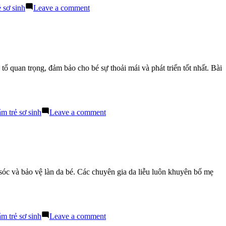
Cho
on
ẻ sơ sinh
Leave a comment
Bé
Bé
Yêu!
Ghét
Tắm?
Mẹo
Giúp
Bé
ố quan trọng, đảm bảo cho bé sự thoải mái và phát triển tốt nhất. Bài
Thích
Tắm
Với
Sữa
Tắm
on
ắm trẻ sơ sinh
Leave a comment
Trẻ
Chăm
Em
Con
Kiểu
Nhật:
Sử
Dụng
 sóc và bảo vệ làn da bé. Các chuyên gia da liễu luôn khuyên bố mẹ
Sữa
Tắm
Trẻ
Em
Hiệu
on
ắm trẻ sơ sinh
Leave a comment
Quả
Sữa