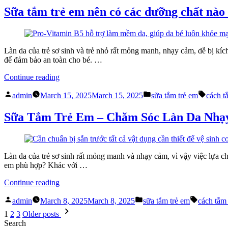
được
Sữa tắm trẻ em nên có các dưỡng chất nào
nhiều
chuyên
gia
khuyên
Làn da của trẻ sơ sinh và trẻ nhỏ rất mỏng manh, nhạy cảm, dễ bị k
dùng
để đảm bảo an toàn cho bé. …
hiện
nay”
“Sữa
Continue reading
tắm
Posted
Posted
Tags:
trẻ
admin
March 15, 2025
March 15, 2025
sữa tắm trẻ em
cách t
by
in
em
nên
Sữa Tắm Trẻ Em – Chăm Sóc Làn Da Nhạ
có
các
dưỡng
chất
Làn da của trẻ sơ sinh rất mỏng manh và nhạy cảm, vì vậy việc lựa ch
nào
em phù hợp? Khác với …
bên
trong”
“Sữa
Continue reading
Tắm
Posted
Posted
Tags:
Trẻ
admin
March 8, 2025
March 8, 2025
sữa tắm trẻ em
cách tắm 
by
in
Posts
Em
1
2
3
Older posts
–
pagination
Search
Chăm