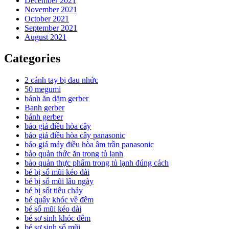
December 2021
November 2021
October 2021
September 2021
August 2021
Categories
2 cánh tay bị đau nhức
50 megumi
bánh ăn dặm gerber
Banh gerber
bánh gerber
báo giá điều hòa cây
báo giá điều hòa cây panasonic
báo giá máy điều hòa âm trần panasonic
bảo quản thức ăn trong tủ lạnh
bảo quản thực phẩm trong tủ lạnh đúng cách
bé bị sổ mũi kéo dài
bé bị sổ mũi lâu ngày
bé bị sốt tiêu chảy
bé quấy khóc về đêm
bé sổ mũi kéo dài
bé sơ sinh khóc đêm
bé sơ sinh sổ mũi