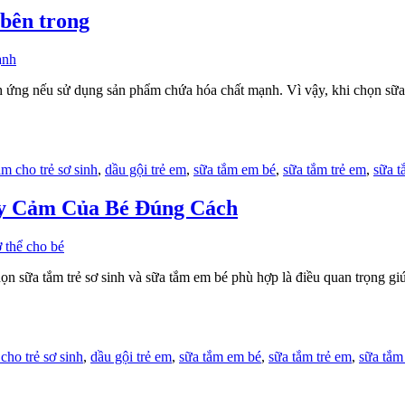
 bên trong
ích ứng nếu sử dụng sản phẩm chứa hóa chất mạnh. Vì vậy, khi chọn sữ
ắm cho trẻ sơ sinh
,
dầu gội trẻ em
,
sữa tắm em bé
,
sữa tắm trẻ em
,
sữa t
y Cảm Của Bé Đúng Cách
ọn sữa tắm trẻ sơ sinh và sữa tắm em bé phù hợp là điều quan trọng giú
cho trẻ sơ sinh
,
dầu gội trẻ em
,
sữa tắm em bé
,
sữa tắm trẻ em
,
sữa tắm 