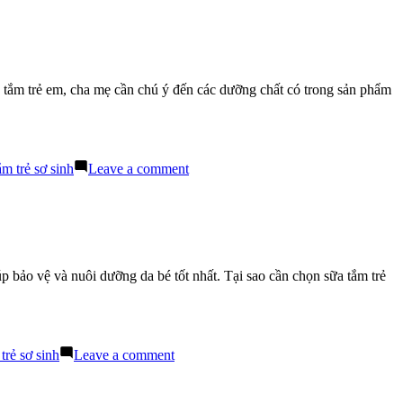
tắm
trẻ
em
được
nhiều
a tắm trẻ em, cha mẹ cần chú ý đến các dưỡng chất có trong sản phẩm
chuyên
gia
khuyên
dùng
hiện
on
ắm trẻ sơ sinh
Leave a comment
nay
Sữa
tắm
trẻ
em
nên
có
p bảo vệ và nuôi dưỡng da bé tốt nhất. Tại sao cần chọn sữa tắm trẻ
các
dưỡng
chất
nào
bên
on
trẻ sơ sinh
Leave a comment
trong
Sữa
Tắm
Trẻ