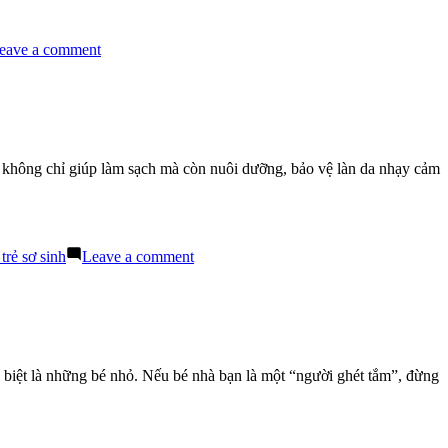
Thói
Quen
Vệ
on
eave a comment
Sinh
Sự
Sớm
Thật
Cho
Về
Bé
Dinh
Dưỡng
Và
m không chỉ giúp làm sạch mà còn nuôi dưỡng, bảo vệ làn da nhạy cảm
Sữa
Tắm
Trẻ
Em
Mẹ
on
trẻ sơ sinh
Leave a comment
Không
Sữa
Nên
Tắm
Bỏ
Trẻ
Lỡ
Em
2025:
Chọn
c biệt là những bé nhỏ. Nếu bé nhà bạn là một “người ghét tắm”, đừng
Sản
Phẩm
An
Toàn