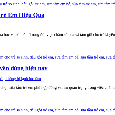
o trẻ sơ sinh
,
dầu gội trẻ em
,
sữa tắm em bé
,
sữa tắm trẻ em
,
sữa tắm tr
Trẻ Em Hiệu Quả
 học và bài bản. Trong đó, việc chăm sóc da và tắm gội cho trẻ là yếu t
ắm cho trẻ sơ sinh
,
dầu gội trẻ em
,
sữa tắm em bé
,
sữa tắm trẻ em
,
sữa t
yên dùng hiện nay
ựa chọn sữa tắm trẻ em phù hợp đóng vai trò quan trọng trong việc chăm
ắm cho trẻ sơ sinh
,
dầu gội trẻ em
,
sữa tắm em bé
,
sữa tắm trẻ em
,
sữa t