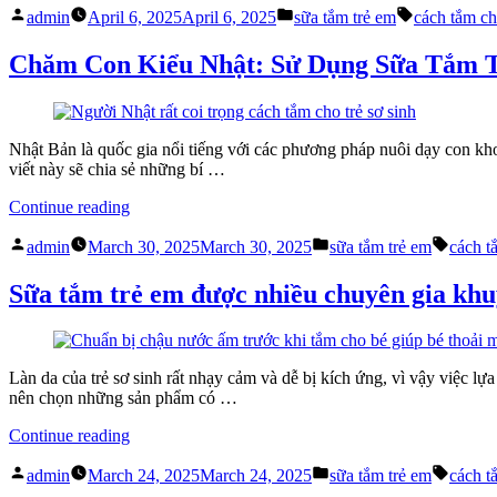
Posted
Posted
Tags:
Tắm?
admin
April 6, 2025
April 6, 2025
sữa tắm trẻ em
cách tắm ch
by
in
Mẹo
Giúp
Chăm Con Kiểu Nhật: Sử Dụng Sữa Tắm 
Bé
Thích
Tắm
Với
Nhật Bản là quốc gia nổi tiếng với các phương pháp nuôi dạy con khoa
Sữa
viết này sẽ chia sẻ những bí …
Tắm
Trẻ
“Chăm
Continue reading
Em”
Con
Posted
Posted
Tags:
Kiểu
admin
March 30, 2025
March 30, 2025
sữa tắm trẻ em
cách t
by
in
Nhật:
Sử
Sữa tắm trẻ em được nhiều chuyên gia khu
Dụng
Sữa
Tắm
Trẻ
Làn da của trẻ sơ sinh rất nhạy cảm và dễ bị kích ứng, vì vậy việc l
Em
nên chọn những sản phẩm có …
Hiệu
Quả”
“Sữa
Continue reading
tắm
Posted
Posted
Tags:
trẻ
admin
March 24, 2025
March 24, 2025
sữa tắm trẻ em
cách t
by
in
em