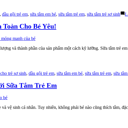
,
dầu gội trẻ em
,
sữa tắm em bé
,
sữa tắm trẻ em
,
sữa tắm trẻ sơ sinh
L
 Toàn Cho Bé Yêu!
t lượng và thành phần của sản phẩm một cách kỹ lưỡng. Sữa tắm trẻ e
cho trẻ sơ sinh
,
dầu gội trẻ em
,
sữa tắm em bé
,
sữa tắm trẻ em
,
sữa tắm 
ới Sữa Tắm Trẻ Em
 và vệ sinh cá nhân. Tuy nhiên, không phải bé nào cũng thích tắm, đặ