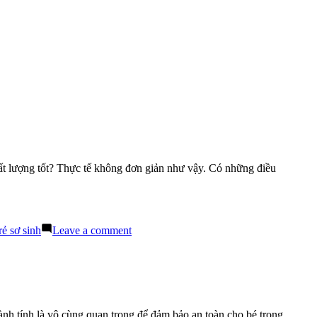
hất lượng tốt? Thực tế không đơn giản như vậy. Có những điều
on
rẻ sơ sinh
Leave a comment
Sữa
Tắm
Trẻ
Em
Tốt
Không
 lành tính là vô cùng quan trọng để đảm bảo an toàn cho bé trong