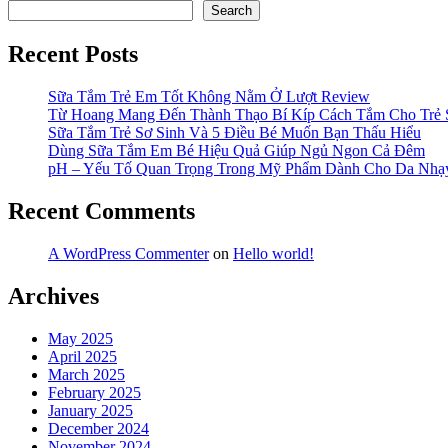
Search
Sóc
Làn
Recent Posts
Da
Nhạy
Cảm
Sữa Tắm Trẻ Em Tốt Không Nằm Ở Lượt Review
Của
Từ Hoang Mang Đến Thành Thạo Bí Kíp Cách Tắm Cho Trẻ 
Bé
Sữa Tắm Trẻ Sơ Sinh Và 5 Điều Bé Muốn Bạn Thấu Hiểu
Đúng
Dùng Sữa Tắm Em Bé Hiệu Quả Giúp Ngủ Ngon Cả Đêm
Cách”
pH – Yếu Tố Quan Trọng Trong Mỹ Phẩm Dành Cho Da Nh
Recent Comments
A WordPress Commenter
on
Hello world!
Archives
May 2025
April 2025
March 2025
February 2025
January 2025
December 2024
November 2024