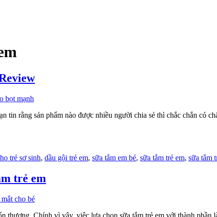
 em
Review
ạn tin rằng sản phẩm nào được nhiều người chia sẻ thì chắc chắn có c
ho trẻ sơ sinh
,
dầu gội trẻ em
,
sữa tắm em bé
,
sữa tắm trẻ em
,
sữa tắm t
ắm trẻ em
 tổn thương. Chính vì vậy, việc lựa chọn sữa tắm trẻ em với thành phần