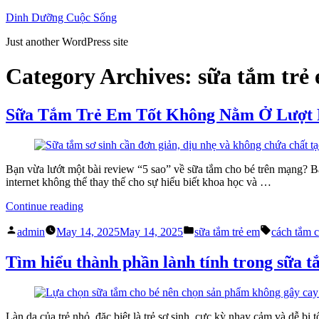
Skip
Dinh Dưỡng Cuộc Sống
to
Just another WordPress site
content
Category Archives:
sữa tắm trẻ
Sữa Tắm Trẻ Em Tốt Không Nằm Ở Lượt 
Bạn vừa lướt một bài review “5 sao” về sữa tắm cho bé trên mạng? B
internet không thể thay thế cho sự hiểu biết khoa học và …
“Sữa
Continue reading
Tắm
Posted
Posted
Tags:
Trẻ
admin
May 14, 2025
May 14, 2025
sữa tắm trẻ em
cách tắm c
by
in
Em
Tốt
Tìm hiểu thành phần lành tính trong sữa t
Không
Nằm
Ở
Lượt
Làn da của trẻ nhỏ, đặc biệt là trẻ sơ sinh, cực kỳ nhạy cảm và dễ bị