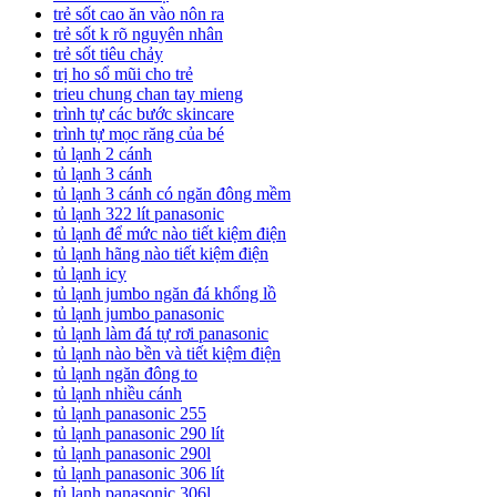
trẻ sốt cao ăn vào nôn ra
trẻ sốt k rõ nguyên nhân
trẻ sốt tiêu chảy
trị ho sổ mũi cho trẻ
trieu chung chan tay mieng
trình tự các bước skincare
trình tự mọc răng của bé
tủ lạnh 2 cánh
tủ lạnh 3 cánh
tủ lạnh 3 cánh có ngăn đông mềm
tủ lạnh 322 lít panasonic
tủ lạnh để mức nào tiết kiệm điện
tủ lạnh hãng nào tiết kiệm điện
tủ lạnh icy
tủ lạnh jumbo ngăn đá khổng lồ
tủ lạnh jumbo panasonic
tủ lạnh làm đá tự rơi panasonic
tủ lạnh nào bền và tiết kiệm điện
tủ lạnh ngăn đông to
tủ lạnh nhiều cánh
tủ lạnh panasonic 255
tủ lạnh panasonic 290 lít
tủ lạnh panasonic 290l
tủ lạnh panasonic 306 lít
tủ lạnh panasonic 306l