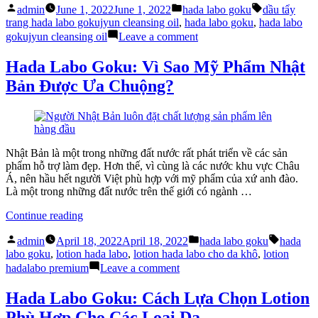
Posted
Posted
Tags:
Trang
admin
June 1, 2022
June 1, 2022
hada labo goku
dầu tẩy
by
in
Hada
trang hada labo gokujyun cleansing oil
,
hada labo goku
,
hada labo
Labo
on
gokujyun cleansing oil
Leave a comment
Goku
Dầu
“Cực
Tẩy
Hada Labo Goku: Vì Sao Mỹ Phẩm Nhật
Đỉnh”
Trang
Bản Được Ưa Chuộng?
Tẩy
Hada
Mọi
Labo
Lớp
Goku
Makeup”
“Cực
Đỉnh”
Tẩy
Nhật Bản là một trong những đất nước rất phát triển về các sản
Mọi
phẩm hỗ trợ làm đẹp. Hơn thế, vì cùng là các nước khu vực Châu
Lớp
Á, nên hầu hết người Việt phù hợp với mỹ phẩm của xứ anh đào.
Makeup
Là một trong những đất nước trên thế giới có ngành …
“Hada
Continue reading
Labo
Posted
Posted
Tags:
Goku:
admin
April 18, 2022
April 18, 2022
hada labo goku
hada
by
in
Vì
labo goku
,
lotion hada labo
,
lotion hada labo cho da khô
,
lotion
Sao
on
hadalabo premium
Leave a comment
Mỹ
Hada
Phẩm
Labo
Hada Labo Goku: Cách Lựa Chọn Lotion
Nhật
Goku:
Phù Hợp Cho Các Loại Da
Bản
Vì