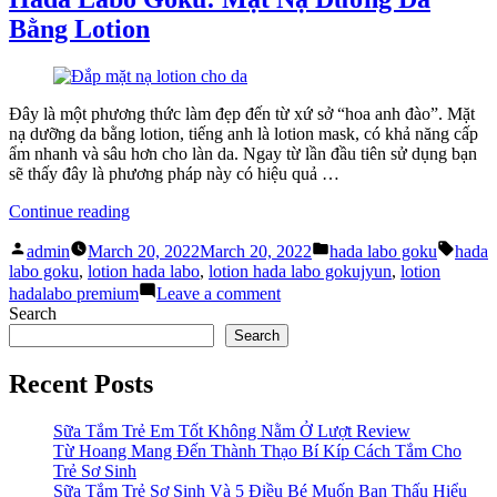
Thanh
Goku:
Bằng Lotion
Xuân”
Bí
Quyết
Níu
Giữ
Thanh
Đây là một phương thức làm đẹp đến từ xứ sở “hoa anh đào”. Mặt
Xuân
nạ dưỡng da bằng lotion, tiếng anh là lotion mask, có khả năng cấp
ẩm nhanh và sâu hơn cho làn da. Ngay từ lần đầu tiên sử dụng bạn
sẽ thấy đây là phương pháp này có hiệu quả …
“Hada
Continue reading
Labo
Posted
Posted
Tags:
Goku:
admin
March 20, 2022
March 20, 2022
hada labo goku
hada
by
in
Mặt
labo goku
,
lotion hada labo
,
lotion hada labo gokujyun
,
lotion
Nạ
on
hadalabo premium
Leave a comment
Dưỡng
Hada
Search
Da
Labo
Search
Bằng
Goku:
Lotion”
Mặt
Recent Posts
Nạ
Dưỡng
Da
Sữa Tắm Trẻ Em Tốt Không Nằm Ở Lượt Review
Bằng
Từ Hoang Mang Đến Thành Thạo Bí Kíp Cách Tắm Cho
Lotion
Trẻ Sơ Sinh
Sữa Tắm Trẻ Sơ Sinh Và 5 Điều Bé Muốn Bạn Thấu Hiểu