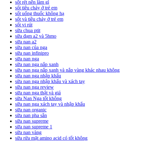
sốt rét nên làm gì
sốt tiêu chảy ở trẻ em
sốt uống thuốc không hạ
sốt và tiêu chảy ở trẻ em
sốt vi rút
sữa chua ptit
sữa đạm a2 và 5hmo
sữa nan a2
sữa nan của nga
sữa nan infinipro
sữa nan nga
sữa nan nga nắp xanh
sữa nan nga nắp xanh và nắp vàng khác nhau không
sữa nan nga nhập khẩu
sữa nan nga nhập khẩu và xách tay
sữa nan nga review
sữa nan nga thật và giả
sữa Nan Nga tốt không
sữa nan nga xách tay và nhập khẩu
sữa nan organic
sữa nan pha sẵn
sữa nan supreme
sữa nan supreme 1
sữa nan vàng
sữa rửa mặt amino acid có tốt không