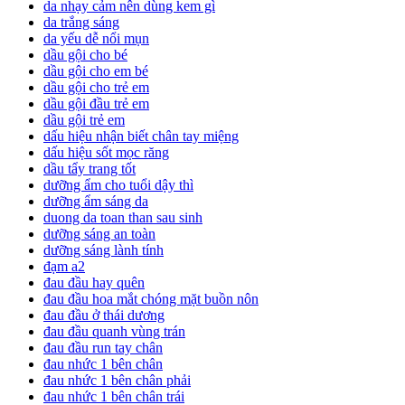
da nhạy cảm nên dùng kem gì
da trắng sáng
da yếu dễ nổi mụn
dầu gội cho bé
dầu gội cho em bé
dầu gội cho trẻ em
dầu gội đầu trẻ em
dầu gội trẻ em
dấu hiệu nhận biết chân tay miệng
dấu hiệu sốt mọc răng
dầu tẩy trang tốt
dưỡng ẩm cho tuổi dậy thì
dưỡng ẩm sáng da
duong da toan than sau sinh
dưỡng sáng an toàn
dưỡng sáng lành tính
đạm a2
đau đầu hay quên
đau đầu hoa mắt chóng mặt buồn nôn
đau đầu ở thái dương
đau đầu quanh vùng trán
đau đầu run tay chân
đau nhức 1 bên chân
đau nhức 1 bên chân phải
đau nhức 1 bên chân trái