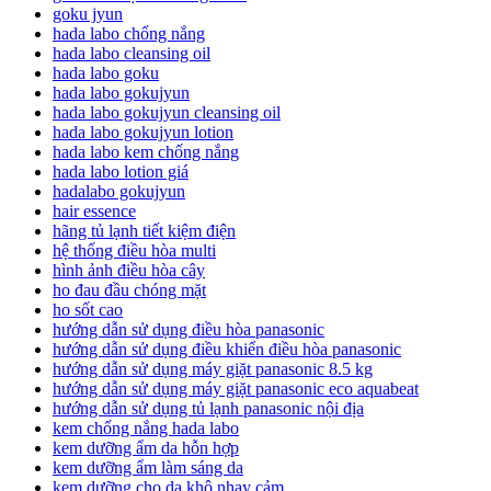
goku jyun
hada labo chống nắng
hada labo cleansing oil
hada labo goku
hada labo gokujyun
hada labo gokujyun cleansing oil
hada labo gokujyun lotion
hada labo kem chống nắng
hada labo lotion giá
hadalabo gokujyun
hair essence
hãng tủ lạnh tiết kiệm điện
hệ thống điều hòa multi
hình ảnh điều hòa cây
ho đau đầu chóng mặt
ho sốt cao
hướng dẫn sử dụng điều hòa panasonic
hướng dẫn sử dụng điều khiển điều hòa panasonic
hướng dẫn sử dụng máy giặt panasonic 8.5 kg
hướng dẫn sử dụng máy giặt panasonic eco aquabeat
hướng dẫn sử dụng tủ lạnh panasonic nội địa
kem chống nắng hada labo
kem dưỡng ẩm da hỗn hợp
kem dưỡng ẩm làm sáng da
kem dưỡng cho da khô nhạy cảm