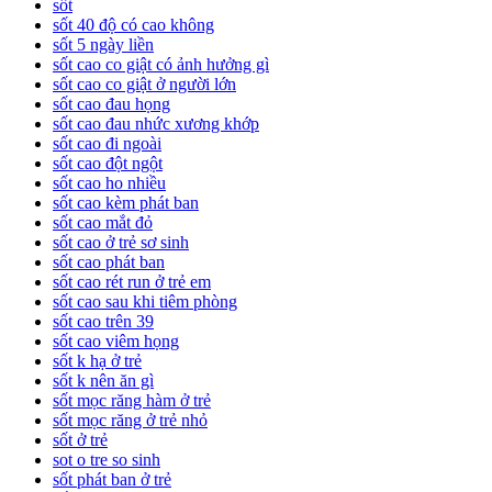
sốt
sốt 40 độ có cao không
sốt 5 ngày liền
sốt cao co giật có ảnh hưởng gì
sốt cao co giật ở người lớn
sốt cao đau họng
sốt cao đau nhức xương khớp
sốt cao đi ngoài
sốt cao đột ngột
sốt cao ho nhiều
sốt cao kèm phát ban
sốt cao mắt đỏ
sốt cao ở trẻ sơ sinh
sốt cao phát ban
sốt cao rét run ở trẻ em
sốt cao sau khi tiêm phòng
sốt cao trên 39
sốt cao viêm họng
sốt k hạ ở trẻ
sốt k nên ăn gì
sốt mọc răng hàm ở trẻ
sốt mọc răng ở trẻ nhỏ
sốt ở trẻ
sot o tre so sinh
sốt phát ban ở trẻ