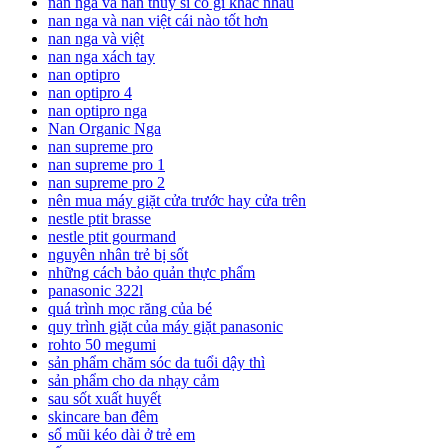
nan nga va nan thuy si co gi khac nhau
nan nga và nan việt cái nào tốt hơn
nan nga và việt
nan nga xách tay
nan optipro
nan optipro 4
nan optipro nga
Nan Organic Nga
nan supreme pro
nan supreme pro 1
nan supreme pro 2
nên mua máy giặt cửa trước hay cửa trên
nestle ptit brasse
nestle ptit gourmand
nguyên nhân trẻ bị sốt
những cách bảo quản thực phẩm
panasonic 322l
quá trình mọc răng của bé
quy trình giặt của máy giặt panasonic
rohto 50 megumi
sản phẩm chăm sóc da tuổi dậy thì
sản phẩm cho da nhạy cảm
sau sốt xuất huyết
skincare ban đêm
sổ mũi kéo dài ở trẻ em