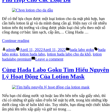
Được
Sao
Ưa
Mỹ
Chuộng?”
Phẩm
Nhật
Để có thể lựa chọn được một loại lotion cho da mặt phù hợp, bạn
Bản
cần hiểu lotion là gì và da mình đang cần gì. Hiện nay có rất nhiều
Được
lotion trên thị trường và cũng được phân loại chủ yếu theo một số
Ưa
công dung cơ bản: làm sạch, cấp ẩm,… Cùng Hada …
Chuộng?
“Hada
Continue reading
Labo
Posted
Posted
Tags:
Goku:
admin
April 11, 2022
April 11, 2022
hada labo goku
hada
by
in
Cách
labo goku
,
lotion hada labo
,
lotion hada labo cho da khô
,
lotion
Lựa
on
hadalabo premium
Leave a comment
Chọn
Hada
Lotion
Labo
Cùng Hada Labo Goku Tìm Hiểu Nguyên
Phù
Goku:
Lý Hoạt Động Của Lotion Mask
Hợp
Cách
Cho
Lựa
Các
Chọn
Loại
Lotion
Da”
Phù
Nếu bạn chỉ dùng nước xịt hoặc lau lên bên trên xấp giấy nhỏ, thì
Hợp
chỉ có những tờ giấy nằm ở trên bề mặt bị ướt, trong khi những lớp
Cho
dưới cùng vẫn sẽ luôn khô ráo. Tuy nhiên, bạn dùng một chiếc khăn
Các
ẩm phủ lên trên xấp giấy và giữ nó trong …