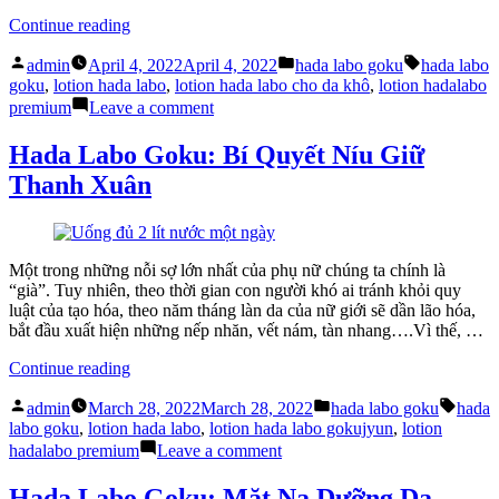
Loại
Da
“Cùng
Continue reading
Hada
Posted
Posted
Tags:
Labo
admin
April 4, 2022
April 4, 2022
hada labo goku
hada labo
by
in
Goku
goku
,
lotion hada labo
,
lotion hada labo cho da khô
,
lotion hadalabo
Tìm
on
premium
Leave a comment
Hiểu
Cùng
Nguyên
Hada
Hada Labo Goku: Bí Quyết Níu Giữ
Lý
Labo
Thanh Xuân
Hoạt
Goku
Động
Tìm
Của
Hiểu
Lotion
Nguyên
Mask”
Lý
Một trong những nỗi sợ lớn nhất của phụ nữ chúng ta chính là
Hoạt
“già”. Tuy nhiên, theo thời gian con người khó ai tránh khỏi quy
Động
luật của tạo hóa, theo năm tháng làn da của nữ giới sẽ dần lão hóa,
Của
bắt đầu xuất hiện những nếp nhăn, vết nám, tàn nhang….Vì thế, …
Lotion
Mask
“Hada
Continue reading
Labo
Posted
Posted
Tags:
Goku:
admin
March 28, 2022
March 28, 2022
hada labo goku
hada
by
in
Bí
labo goku
,
lotion hada labo
,
lotion hada labo gokujyun
,
lotion
Quyết
on
hadalabo premium
Leave a comment
Níu
Hada
Giữ
Labo
Hada Labo Goku: Mặt Nạ Dưỡng Da