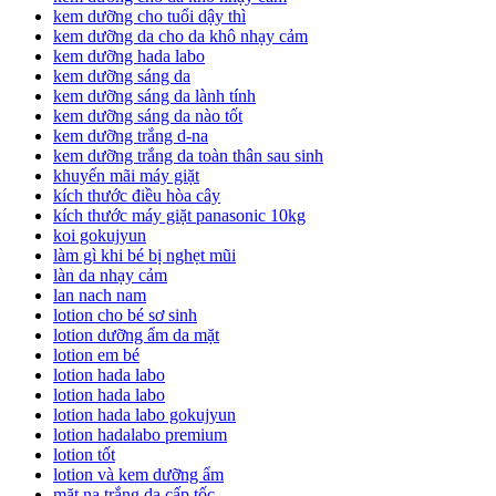
kem dưỡng cho tuổi dậy thì
kem dưỡng da cho da khô nhạy cảm
kem dưỡng hada labo
kem dưỡng sáng da
kem dưỡng sáng da lành tính
kem dưỡng sáng da nào tốt
kem dưỡng trắng d-na
kem dưỡng trắng da toàn thân sau sinh
khuyến mãi máy giặt
kích thước điều hòa cây
kích thước máy giặt panasonic 10kg
koi gokujyun
làm gì khi bé bị nghẹt mũi
làn da nhạy cảm
lan nach nam
lotion cho bé sơ sinh
lotion dưỡng ẩm da mặt
lotion em bé
lotion hada labo
lotion hada labo
lotion hada labo gokujyun
lotion hadalabo premium
lotion tốt
lotion và kem dưỡng ẩm
mặt nạ trắng da cấp tốc