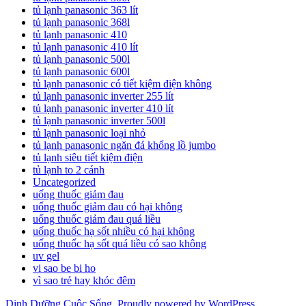
tủ lạnh panasonic 363 lít
tủ lạnh panasonic 368l
tủ lạnh panasonic 410
tủ lạnh panasonic 410 lít
tủ lạnh panasonic 500l
tủ lạnh panasonic 600l
tủ lạnh panasonic có tiết kiệm điện không
tủ lạnh panasonic inverter 255 lít
tủ lạnh panasonic inverter 410 lít
tủ lạnh panasonic inverter 500l
tủ lạnh panasonic loại nhỏ
tủ lạnh panasonic ngăn đá khổng lồ jumbo
tủ lạnh siêu tiết kiệm điện
tủ lạnh to 2 cánh
Uncategorized
uống thuốc giảm đau
uống thuốc giảm đau có hại không
uống thuốc giảm đau quá liều
uống thuốc hạ sốt nhiều có hại không
uống thuốc hạ sốt quá liều có sao không
uv gel
vi sao be bi ho
vì sao trẻ hay khóc đêm
Dinh Dưỡng Cuộc Sống
,
Proudly powered by WordPress.