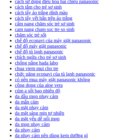
cách sử dụng điều hòa hai chiều panasonic
cách tắm cho trẻ sơ sinh
cách tẩy áo trắng dính màu
cách tẩy vết bẩn trên áo trắng
cẩm nang chăm sóc trẻ sơ sinh
cam nang cham soc tre so sinh
chăm sóc trẻ sốt
chế độ econavi của máy giặt panasonic
chế độ máy giặt panasonic
chế độ tủ lạnh panasonic
chích ngừa cho trẻ sơ sinh
chống nắng hada labo
chua viem mui cho tre
chức năng econavi của tủ lạnh panasonic
có nên mua máy giặt panasonic không
công dụng của aloe vera
cúm a sốt bao nhiêu độ
da dầu mụn nhạy cảm
da mẫn cảm
da mặt nhạy cảm
da mặt sáng mịn tự nhiên
da mặt yếu dễ nổi mụn
da mụn nhạy cảm
da nhạy cảm
da nhạy cảm nên dùng kem dưỡng gì