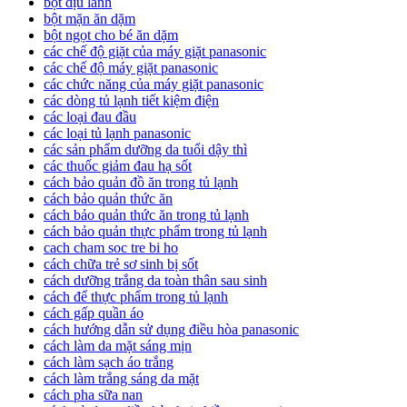
bọt dịu lành
bột mặn ăn dặm
bột ngọt cho bé ăn dặm
các chế độ giặt của máy giặt panasonic
các chế độ máy giặt panasonic
các chức năng của máy giặt panasonic
các dòng tủ lạnh tiết kiệm điện
các loại đau đầu
các loại tủ lạnh panasonic
các sản phẩm dưỡng da tuổi dậy thì
các thuốc giảm đau hạ sốt
cách bảo quản đồ ăn trong tủ lạnh
cách bảo quản thức ăn
cách bảo quản thức ăn trong tủ lạnh
cách bảo quản thực phẩm trong tủ lạnh
cach cham soc tre bi ho
cách chữa trẻ sơ sinh bị sốt
cách dưỡng trắng da toàn thân sau sinh
cách để thực phẩm trong tủ lạnh
cách gấp quần áo
cách hướng dẫn sử dụng điều hòa panasonic
cách làm da mặt sáng mịn
cách làm sạch áo trắng
cách làm trắng sáng da mặt
cách pha sữa nan