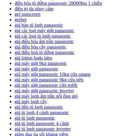
điều hòa tủ đứng panasonic 28000btu 1 chiều
điều trị da nhạy cảm
gel sunscreen
gerber
giá bán tủ lạnh panasonic
giá các loại máy giặt panasonic
giá các loại tủ lạnh panasonic
giá điều hòa âm trần panasonic
giá điều hòa cây panasonic
giá điều hoà tủ đứng panasonic
giá lotion hada labo
giá máy giặt 9kg panasonic
giá máy giặt panasonic
giá máy giặt panasonic 10kg cửa ngang
giá máy giặt panasonic 9kg cửa trên
giá máy giặt panasonic cửa trước
giá máy giặt panasonic inverter
giá máy lạnh âm trần nối ống gió
giá máy lạnh cây
giá tiền tủ lạnh panasonic
giá tủ lạnh 4 cánh panasonic
giá tủ lạnh panasonic
giá tủ lạnh panasonic 4 cánh
giá tủ lạnh panasonic inverter
giảm đau hạ sốt kháng viêm