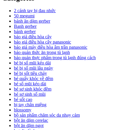
2 cánh tay bị đau nhức
50 megumi
bánh ăn dặm gerber
Banh gerber
bánh gerber
báo giá điều hòa cây
báo giá điều hòa cây panasonic
báo giá máy điều hòa âm trần panasonic
bảo quản thức ăn trong tủ lạnh
bảo quản thực phẩm trong tủ lạnh đúng cách
bé bị sổ mũi kéo dài
bé bị sổ mũi lâu ngày
bé bị sốt tiêu chảy
bé quấy khóc về đêm
bé sổ mũi kéo dài
bé sơ sinh khóc đêm
bé sơ sinh sổ mũi
bé sốt cao
bị tay chân miệng
blossomy
bộ sản phẩm chăm sóc da nhạy cảm
bột ăn dặm cerelac
bột ăn dặm ngọt