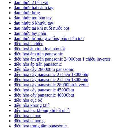
đau nhức 2 bên vai
đau nhức hai cánh tay
đau nhức lưng
đau nhức mu bàn tay
đau nhức ở khuỷu tay
đau nhức tai khi nuốt nước bọt
đau nhức tay phải
đau nhức từ mông xuống bắp chân trái
điều hoà 2 chiều
điều hoà âm trần loại nào tốt
điều hoà âm trần panasonic
điều hòa âm trần panasonic 24000btu 1 chiều inverter
điều hòa áp trần panasonic
điều hòa cây 28000btu panasonic
điều hoà cây panasonic 2 chiều 18000btu
điều hòa cây panasonic 2 chiều 18000btu
điều hòa cây panasonic 28000btu inverter
điều hoà cây panasonic 45000btu
điều hòa cây panasonic 48000btu
điều hòa cục bộ
điều hòa không khí
điều hoà lọc không khí tốt nhất
điều hòa nanoe
điều hoà nanoe g
điều hòa trung tâm panasonic