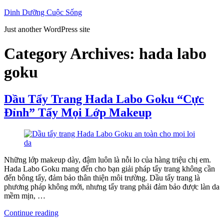
Skip
Dinh Dưỡng Cuộc Sống
to
Just another WordPress site
content
Category Archives:
hada labo
goku
Dầu Tẩy Trang Hada Labo Goku “Cực
Đỉnh” Tẩy Mọi Lớp Makeup
Những lớp makeup dày, đậm luôn là nỗi lo của hàng triệu chị em.
Hada Labo Goku mang đến cho bạn giải pháp tẩy trang không cần
đến bông tẩy, đảm bảo thân thiện môi trường. Dầu tẩy trang là
phương pháp không mới, nhưng tẩy trang phải đảm bảo được làn da
mềm mịn, …
“Dầu
Continue reading
Tẩy