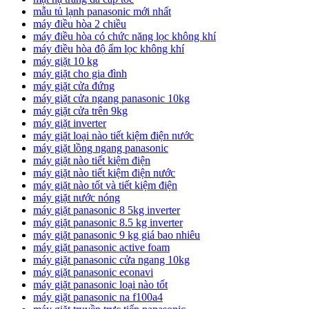
mẫu tủ lạnh panasonic mới nhất
máy điều hòa 2 chiều
máy điều hòa có chức năng lọc không khí
máy điều hòa độ ẩm lọc không khí
máy giặt 10 kg
máy giặt cho gia đình
máy giặt cửa đứng
máy giặt cửa ngang panasonic 10kg
máy giặt cửa trên 9kg
máy giặt inverter
máy giặt loại nào tiết kiệm điện nước
máy giặt lồng ngang panasonic
máy giặt nào tiết kiệm điện
máy giặt nào tiết kiệm điện nước
máy giặt nào tốt và tiết kiệm điện
máy giặt nước nóng
máy giặt panasonic 8 5kg inverter
máy giặt panasonic 8.5 kg inverter
máy giặt panasonic 9 kg giá bao nhiêu
máy giặt panasonic active foam
máy giặt panasonic cửa ngang 10kg
máy giặt panasonic econavi
máy giặt panasonic loại nào tốt
máy giặt panasonic na f100a4