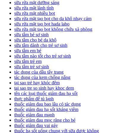
sữa rửa mặt dưỡng sáng
sữa rửa mặt lành tính
sữa rửa mặt nhiều bọt
sữa rửa mặt tạo bọt cho da khô nhạy cảm
sữa rửa mặt tạo bọt hada labo
sữa rửa mặt tạo bọt không chứa xà phòng
sữa tắm bé sơ sinh
sữa tắm cho bé da khô
sữa tắm dành cho trẻ sơ sinh
sữa tắm em bé
sữa tắm nào tốt cho trẻ sơ sinh
sữa tắm trẻ em
sữa tắm trẻ sơ sinh
tác dụng của dầu tẩy trang
tác dụng của kem chống nắng
tại sao trẻ hay khóc đêm
tai sao tre so sinh hay khoc dem
tên các loại thuốc giảm đau hạ sốt
thực phẩm để tủ lạnh
thuốc giảm đau bao lâu có tác dụng
thuốc giảm đau hạ sốt kháng viêm
thuốc giảm đau mạnh
thuốc giảm đau mọc răng cho bé
thuốc giảm đau vai gáy
thuốc hạ sốt uống chung với sữa được không