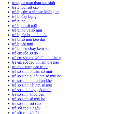
trang da toan than sau sinh
trẻ 3 tuổi sốt cao
trẻ bị cúm a sốt cao không hạ
trẻ bị đầy bụng
trẻ bị ho
trẻ bị ho sổ mũi
trẻ bị ho và sổ mũi
trẻ bị rối loạn tiêu hóa
trẻ bị sổ mũi kéo dài
trẻ bị tắc mũi
trẻ bị tiêu chảy kèm sốt
trẻ em sốt 38 độ
trẻ em sốt cao 40 độ nên làm gì
trẻ em sốt cao thì làm thế nào
tre moc rang nao truoc
trẻ sơ sinh bị cảm sổ mũi
trẻ sơ sinh bị hắt hơi sổ mũi ho
tre so sinh bi ho kho khe
trẻ sơ sinh hắt hơi sổ mũi
trẻ sơ sinh hay giật mình
trẻ sơ sinh khóc đêm
trẻ sơ sinh sổ mũi ho
tre so sinh sot cao
trẻ sốt cao 4 ngày
trẻ sốt cao 40 độ