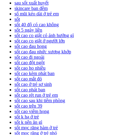
sau sốt xuất huyết
skincare ban đêm
sổ mũi kéo dài ở trẻ em
sốt
sốt 40 độ có cao không
sốt 5 ngày liền
sốt cao co giật có ảnh hưởng gì
sốt cao co giật ở người lớn
sốt cao đau họng
sốt cao đau nhức xương khớp
sốt cao đi ngoài
sốt cao đột ngột
sốt cao ho nhiều
sốt cao kèm phát ban
sốt cao mắt đỏ
sốt cao ở trẻ sơ sinh
sốt cao phát ban
sốt cao rét run ở trẻ em
sốt cao sau khi tiêm phòng
sốt cao trên 39
sốt cao viêm họng
sốt k hạ ở trẻ
sốt k nên ăn gì
sốt mọc răng hàm ở trẻ
sốt mọc răng ở trẻ nhỏ