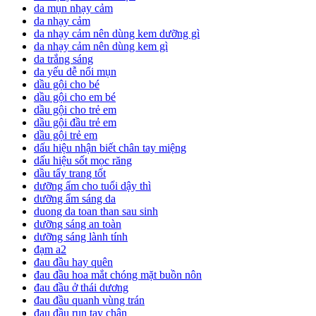
da mụn nhạy cảm
da nhạy cảm
da nhạy cảm nên dùng kem dưỡng gì
da nhạy cảm nên dùng kem gì
da trắng sáng
da yếu dễ nổi mụn
dầu gội cho bé
dầu gội cho em bé
dầu gội cho trẻ em
dầu gội đầu trẻ em
dầu gội trẻ em
dấu hiệu nhận biết chân tay miệng
dấu hiệu sốt mọc răng
dầu tẩy trang tốt
dưỡng ẩm cho tuổi dậy thì
dưỡng ẩm sáng da
duong da toan than sau sinh
dưỡng sáng an toàn
dưỡng sáng lành tính
đạm a2
đau đầu hay quên
đau đầu hoa mắt chóng mặt buồn nôn
đau đầu ở thái dương
đau đầu quanh vùng trán
đau đầu run tay chân