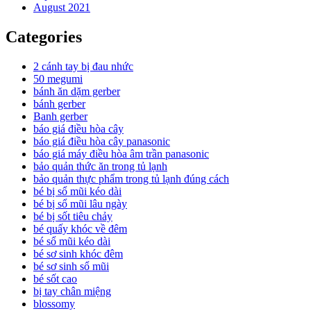
August 2021
Categories
2 cánh tay bị đau nhức
50 megumi
bánh ăn dặm gerber
bánh gerber
Banh gerber
báo giá điều hòa cây
báo giá điều hòa cây panasonic
báo giá máy điều hòa âm trần panasonic
bảo quản thức ăn trong tủ lạnh
bảo quản thực phẩm trong tủ lạnh đúng cách
bé bị sổ mũi kéo dài
bé bị sổ mũi lâu ngày
bé bị sốt tiêu chảy
bé quấy khóc về đêm
bé sổ mũi kéo dài
bé sơ sinh khóc đêm
bé sơ sinh sổ mũi
bé sốt cao
bị tay chân miệng
blossomy