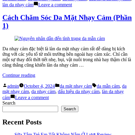
Sóc
on
làn da nhạy cảm
Leave a comment
Đúng
Hướng
Cách
Dẫn
Cách Chăm Sóc Da Mặt Nhạy Cảm (Phần
Cho
Cách
1)
Da
Chăm
Mặt
Sóc
Nhạy
Đúng
Cảm
Cách
(P1)”
Cho
Da nhạy cảm đặc biệt là làn da mặt nhạy cảm rất dễ dàng bị kích
Da
ứng với các yếu tố từ môi trường bên ngoài hay cảm xúc. Chỉ cần
Mặt
một sự thay đổi thời tiết nhẹ, bụi, vật nuôi trong nhà hay thậm chí là
Nhạy
căng thẳng cũng khiến làn da nhạy cảm …
Cảm
(P1)
“Cách
Continue reading
Chăm
Posted
Posted
Tags:
Sóc
admin
October 4, 2024
da mặt nhạy cảm
da mẫn cảm
,
da
by
in
Da
mặt nhạy cảm
,
da nhạy cảm
,
dấu hiệu da nhạy cảm
,
làn da nhạy
Mặt
on
cảm
Leave a comment
Nhạy
Cách
Search
Cảm
Chăm
Search
(Phần
Sóc
1)”
Da
Recent Posts
Mặt
Nhạy
Cảm
Sữa Tắm Trẻ Em Tốt Không Nằm Ở Lượt Review