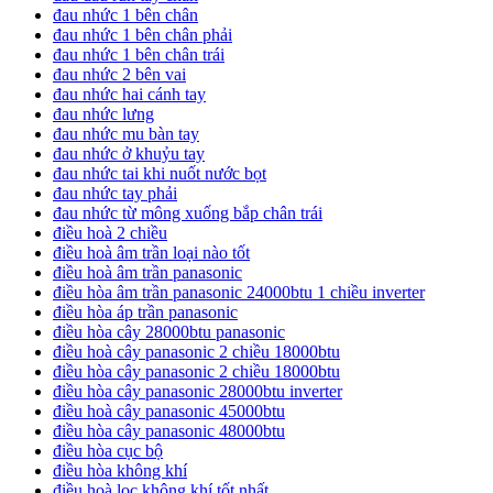
đau nhức 1 bên chân
đau nhức 1 bên chân phải
đau nhức 1 bên chân trái
đau nhức 2 bên vai
đau nhức hai cánh tay
đau nhức lưng
đau nhức mu bàn tay
đau nhức ở khuỷu tay
đau nhức tai khi nuốt nước bọt
đau nhức tay phải
đau nhức từ mông xuống bắp chân trái
điều hoà 2 chiều
điều hoà âm trần loại nào tốt
điều hoà âm trần panasonic
điều hòa âm trần panasonic 24000btu 1 chiều inverter
điều hòa áp trần panasonic
điều hòa cây 28000btu panasonic
điều hoà cây panasonic 2 chiều 18000btu
điều hòa cây panasonic 2 chiều 18000btu
điều hòa cây panasonic 28000btu inverter
điều hoà cây panasonic 45000btu
điều hòa cây panasonic 48000btu
điều hòa cục bộ
điều hòa không khí
điều hoà lọc không khí tốt nhất