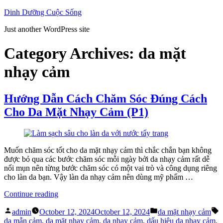
Skip
Dinh Dưỡng Cuộc Sống
to
Just another WordPress site
content
Category Archives:
da mặt
nhạy cảm
Hướng Dẫn Cách Chăm Sóc Đúng Cách
Cho Da Mặt Nhạy Cảm (P1)
Muốn chăm sóc tốt cho da mặt nhạy cảm thì chắc chắn bạn không
được bỏ qua các bước chăm sóc mỗi ngày bởi da nhạy cảm rất dễ
nổi mụn nên từng bước chăm sóc có một vai trò và công dụng riêng
cho làn da bạn. Vậy làn da nhạy cảm nên dùng mỹ phẩm …
“Hướng
Continue reading
Dẫn
Posted
Posted
T
Cách
admin
October 12, 2024
October 12, 2024
da mặt nhạy cảm
by
in
Chăm
da mẫn cảm
,
da mặt nhạy cảm
,
da nhạy cảm
,
dấu hiệu da nhạy cảm
,