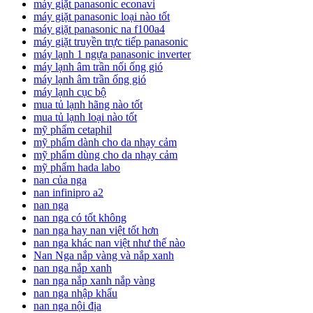
máy giặt panasonic econavi
máy giặt panasonic loại nào tốt
máy giặt panasonic na f100a4
máy giặt truyền trực tiếp panasonic
máy lạnh 1 ngựa panasonic inverter
máy lạnh âm trần nối ống gió
máy lạnh âm trần ống gió
máy lạnh cục bộ
mua tủ lạnh hãng nào tốt
mua tủ lạnh loại nào tốt
mỹ phẩm cetaphil
mỹ phẩm dành cho da nhạy cảm
mỹ phẩm dùng cho da nhạy cảm
mỹ phẩm hada labo
nan của nga
nan infinipro a2
nan nga
nan nga có tốt không
nan nga hay nan việt tốt hơn
nan nga khác nan việt như thế nào
Nan Nga nắp vàng và nắp xanh
nan nga nắp xanh
nan nga nắp xanh nắp vàng
nan nga nhập khẩu
nan nga nội địa