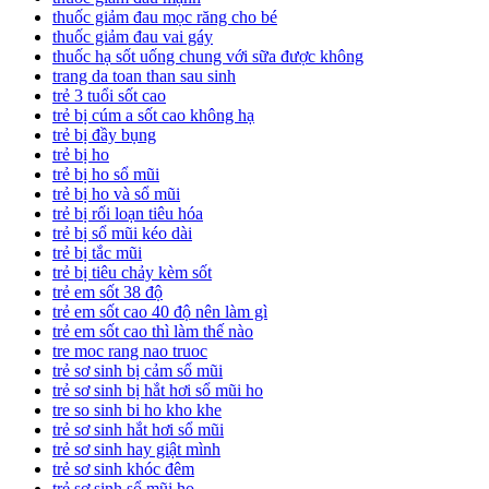
thuốc giảm đau mọc răng cho bé
thuốc giảm đau vai gáy
thuốc hạ sốt uống chung với sữa được không
trang da toan than sau sinh
trẻ 3 tuổi sốt cao
trẻ bị cúm a sốt cao không hạ
trẻ bị đầy bụng
trẻ bị ho
trẻ bị ho sổ mũi
trẻ bị ho và sổ mũi
trẻ bị rối loạn tiêu hóa
trẻ bị sổ mũi kéo dài
trẻ bị tắc mũi
trẻ bị tiêu chảy kèm sốt
trẻ em sốt 38 độ
trẻ em sốt cao 40 độ nên làm gì
trẻ em sốt cao thì làm thế nào
tre moc rang nao truoc
trẻ sơ sinh bị cảm sổ mũi
trẻ sơ sinh bị hắt hơi sổ mũi ho
tre so sinh bi ho kho khe
trẻ sơ sinh hắt hơi sổ mũi
trẻ sơ sinh hay giật mình
trẻ sơ sinh khóc đêm
trẻ sơ sinh sổ mũi ho