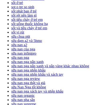
sốt ở trẻ
sot o tre so sinh
sốt phát ban ở trẻ
sốt rét nên làm gì
sốt tiêu chảy ở trẻ em
sốt uống thuốc không hạ
sốt và tiêu chảy ở trẻ em
sốt vi rút
sữa chua ptit
sữa đạm a2 và 5hmo
sữa nan a2
sữa nan của nga
sữa nan infinipro
sữa nan nga
sữa nan nga nắp xanh
sữa nan nga nắp xanh và nắp vàng khác nhau không
sữa nan nga nhập khẩu
sữa nan nga nhập khẩu và xách tay
sữa nan nga review
sữa nan nga thật và giả
sữa Nan Nga tốt không
sữa nan nga xách tay và nhập khẩu
sữa nan organic
sữa nan pha sẵn
sữa nan supreme