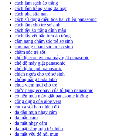
cách làm sạch áo trắng
cách làm trắng sáng da mặt
cách pha sữa nan
cách sử dụng điều hòa hai chiều panasonic
cách tắm cho trẻ sơ sinh
cách tẩy áo trắng dính màu
cách tẩy vết bẩn trên áo trắng
cẩm nang chăm sóc trẻ sơ sinh
cam nang cham soc tre so sinh
chăm sóc trẻ sốt
chế độ econavi của máy giặt panasonic
chế độ máy giặt panasonic
chế độ tủ lạnh panasonic
chích ngừa cho trẻ sơ sinh
chống nắng hada labo
chua viem mui cho tre
chức năng econavi của tủ lạnh panasonic
có nên mua máy giặt panasonic không
công dụng của aloe vera
cúm a sốt bao nhiêu độ
da dầu mụn nhạy cảm
da mẫn cảm
da mặt nhạy cảm
da mặt sáng mịn tự nhiên
da mặt yếu dễ nổi mụn