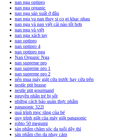
nan nga optipro
nan nga organic
nan nga sản xuất ở đâu
nan nga va nan thuy si co gi khac nhau
nan nga và nan việt cái nào tốt hơn
nan nga và việt
nan nga xách tay
nan optipro
nan optipro 4
nan optipro nga
Nan Organic Nga
nan supreme pro
nan supreme pro 1
nan supreme pro 2
nên mua máy giặt cửa trước hay cửa trên
nestle ptit brasse
nestle ptit gourmand
nguyên nhân trẻ bị sốt
những cách bảo quản thực phẩm
panasonic 322l
quá trình mọc răng của bé
quy trình giặt của máy giặt panasonic
rohto 50 megumi
sản phẩm chăm sóc da tuổi dậy thì
sản phẩm cho da nhạy cảm