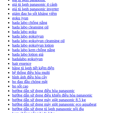
giá tủ lạnh panasonic 4 cánh
giá tủ lạnh panasonic inverter
giảm đau hạ sốt kháng viêm
goku jyun
hada labo chống nắng
hada labo cleansing oil
hada labo goku
hada labo gokujyun
hada labo gokujyun cleansing oil
hada labo gokujyun lotion
hada labo kem chống nắng
hada labo lotion giá
hadalabo gokujyun
hair essence
hãng tủ lạnh tiết kiệm điện
hệ thống điều hòa multi
hình ảnh điều hòa cây
ho đau đầu chóng mặt
ho sốt cao
hướng dẫn sử dụng điều hòa panasonic
hướng dẫn sử dụng điều khiển điều hòa panasonic
hướng dẫn sử dụng máy giặt panasonic 8.5 kg
hướng dẫn sử dụng máy giặt panasonic eco aquabeat
hướng dẫn sử dụng tủ lạnh panasonic nội địa