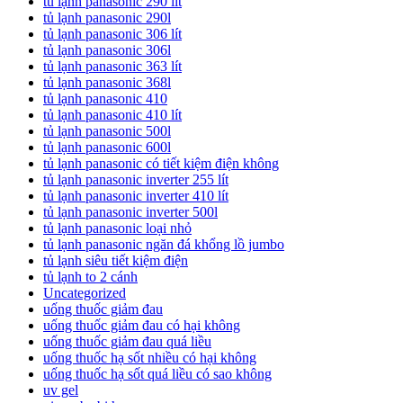
tủ lạnh panasonic 290 lít
tủ lạnh panasonic 290l
tủ lạnh panasonic 306 lít
tủ lạnh panasonic 306l
tủ lạnh panasonic 363 lít
tủ lạnh panasonic 368l
tủ lạnh panasonic 410
tủ lạnh panasonic 410 lít
tủ lạnh panasonic 500l
tủ lạnh panasonic 600l
tủ lạnh panasonic có tiết kiệm điện không
tủ lạnh panasonic inverter 255 lít
tủ lạnh panasonic inverter 410 lít
tủ lạnh panasonic inverter 500l
tủ lạnh panasonic loại nhỏ
tủ lạnh panasonic ngăn đá khổng lồ jumbo
tủ lạnh siêu tiết kiệm điện
tủ lạnh to 2 cánh
Uncategorized
uống thuốc giảm đau
uống thuốc giảm đau có hại không
uống thuốc giảm đau quá liều
uống thuốc hạ sốt nhiều có hại không
uống thuốc hạ sốt quá liều có sao không
uv gel