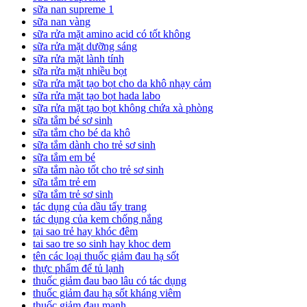
sữa nan supreme 1
sữa nan vàng
sữa rửa mặt amino acid có tốt không
sữa rửa mặt dưỡng sáng
sữa rửa mặt lành tính
sữa rửa mặt nhiều bọt
sữa rửa mặt tạo bọt cho da khô nhạy cảm
sữa rửa mặt tạo bọt hada labo
sữa rửa mặt tạo bọt không chứa xà phòng
sữa tắm bé sơ sinh
sữa tắm cho bé da khô
sữa tắm dành cho trẻ sơ sinh
sữa tắm em bé
sữa tắm nào tốt cho trẻ sơ sinh
sữa tắm trẻ em
sữa tắm trẻ sơ sinh
tác dụng của dầu tẩy trang
tác dụng của kem chống nắng
tại sao trẻ hay khóc đêm
tai sao tre so sinh hay khoc dem
tên các loại thuốc giảm đau hạ sốt
thực phẩm để tủ lạnh
thuốc giảm đau bao lâu có tác dụng
thuốc giảm đau hạ sốt kháng viêm
thuốc giảm đau mạnh