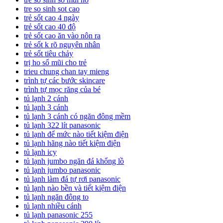
tre so sinh sot cao
trẻ sốt cao 4 ngày
trẻ sốt cao 40 độ
trẻ sốt cao ăn vào nôn ra
trẻ sốt k rõ nguyên nhân
trẻ sốt tiêu chảy
trị ho sổ mũi cho trẻ
trieu chung chan tay mieng
trình tự các bước skincare
trình tự mọc răng của bé
tủ lạnh 2 cánh
tủ lạnh 3 cánh
tủ lạnh 3 cánh có ngăn đông mềm
tủ lạnh 322 lít panasonic
tủ lạnh để mức nào tiết kiệm điện
tủ lạnh hãng nào tiết kiệm điện
tủ lạnh icy
tủ lạnh jumbo ngăn đá khổng lồ
tủ lạnh jumbo panasonic
tủ lạnh làm đá tự rơi panasonic
tủ lạnh nào bền và tiết kiệm điện
tủ lạnh ngăn đông to
tủ lạnh nhiều cánh
tủ lạnh panasonic 255