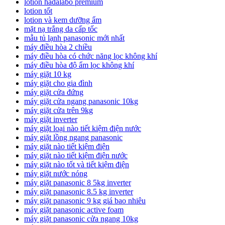
lotion hadalabo premium
lotion tốt
lotion và kem dưỡng ẩm
mặt nạ trắng da cấp tốc
mẫu tủ lạnh panasonic mới nhất
máy điều hòa 2 chiều
máy điều hòa có chức năng lọc không khí
máy điều hòa độ ẩm lọc không khí
máy giặt 10 kg
máy giặt cho gia đình
máy giặt cửa đứng
máy giặt cửa ngang panasonic 10kg
máy giặt cửa trên 9kg
máy giặt inverter
máy giặt loại nào tiết kiệm điện nước
máy giặt lồng ngang panasonic
máy giặt nào tiết kiệm điện
máy giặt nào tiết kiệm điện nước
máy giặt nào tốt và tiết kiệm điện
máy giặt nước nóng
máy giặt panasonic 8 5kg inverter
máy giặt panasonic 8.5 kg inverter
máy giặt panasonic 9 kg giá bao nhiêu
máy giặt panasonic active foam
máy giặt panasonic cửa ngang 10kg