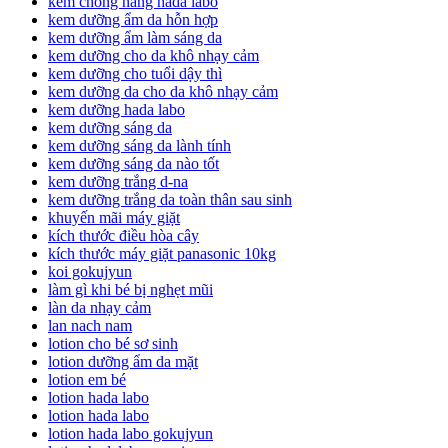
kem chống nắng hada labo
kem dưỡng ẩm da hỗn hợp
kem dưỡng ẩm làm sáng da
kem dưỡng cho da khô nhạy cảm
kem dưỡng cho tuổi dậy thì
kem dưỡng da cho da khô nhạy cảm
kem dưỡng hada labo
kem dưỡng sáng da
kem dưỡng sáng da lành tính
kem dưỡng sáng da nào tốt
kem dưỡng trắng d-na
kem dưỡng trắng da toàn thân sau sinh
khuyến mãi máy giặt
kích thước điều hòa cây
kích thước máy giặt panasonic 10kg
koi gokujyun
làm gì khi bé bị nghẹt mũi
làn da nhạy cảm
lan nach nam
lotion cho bé sơ sinh
lotion dưỡng ẩm da mặt
lotion em bé
lotion hada labo
lotion hada labo
lotion hada labo gokujyun