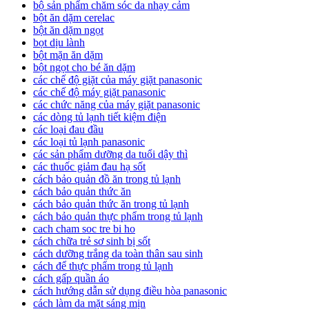
bộ sản phẩm chăm sóc da nhạy cảm
bột ăn dặm cerelac
bột ăn dặm ngọt
bọt dịu lành
bột mặn ăn dặm
bột ngọt cho bé ăn dặm
các chế độ giặt của máy giặt panasonic
các chế độ máy giặt panasonic
các chức năng của máy giặt panasonic
các dòng tủ lạnh tiết kiệm điện
các loại đau đầu
các loại tủ lạnh panasonic
các sản phẩm dưỡng da tuổi dậy thì
các thuốc giảm đau hạ sốt
cách bảo quản đồ ăn trong tủ lạnh
cách bảo quản thức ăn
cách bảo quản thức ăn trong tủ lạnh
cách bảo quản thực phẩm trong tủ lạnh
cach cham soc tre bi ho
cách chữa trẻ sơ sinh bị sốt
cách dưỡng trắng da toàn thân sau sinh
cách để thực phẩm trong tủ lạnh
cách gấp quần áo
cách hướng dẫn sử dụng điều hòa panasonic
cách làm da mặt sáng mịn