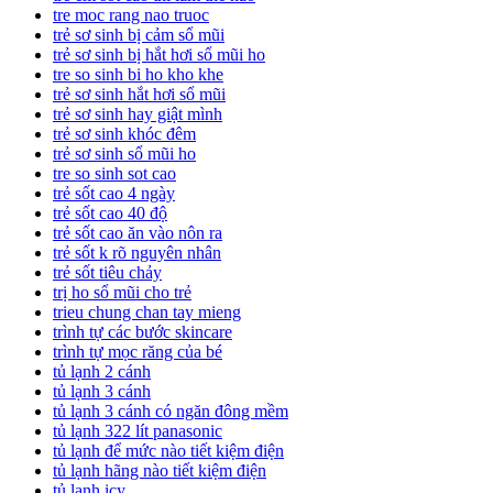
tre moc rang nao truoc
trẻ sơ sinh bị cảm sổ mũi
trẻ sơ sinh bị hắt hơi sổ mũi ho
tre so sinh bi ho kho khe
trẻ sơ sinh hắt hơi sổ mũi
trẻ sơ sinh hay giật mình
trẻ sơ sinh khóc đêm
trẻ sơ sinh sổ mũi ho
tre so sinh sot cao
trẻ sốt cao 4 ngày
trẻ sốt cao 40 độ
trẻ sốt cao ăn vào nôn ra
trẻ sốt k rõ nguyên nhân
trẻ sốt tiêu chảy
trị ho sổ mũi cho trẻ
trieu chung chan tay mieng
trình tự các bước skincare
trình tự mọc răng của bé
tủ lạnh 2 cánh
tủ lạnh 3 cánh
tủ lạnh 3 cánh có ngăn đông mềm
tủ lạnh 322 lít panasonic
tủ lạnh để mức nào tiết kiệm điện
tủ lạnh hãng nào tiết kiệm điện
tủ lạnh icy