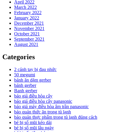
April 2022
March 2022
February 2022
January 2022
December 2021
November 2021
October 2021
September 2021
August 2021
Categories
2 cánh tay bị đau nhức
50 megumi
bánh ăn dặm gerber
bánh gerber
Banh gerber
báo giá điều hòa cây
báo giá điều hòa cây panasonic
báo giá máy điều hòa âm trần panasonic
bảo quản thức ăn trong tủ lạnh
bảo quản thực phẩm trong tủ lạnh đúng cách
bé bị sổ mũi kéo dài
bé bị sổ mũi lâu ngày