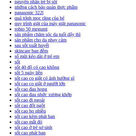
nguyên nhân trẻ bị sốt
những cách bảo quản thực phẩm
panasonic 322l
quá trình mọc răng của bé
quy trình giặt của máy giặt panasonic
rohto 50 megumi
sản phẩm chăm sóc da tuổi dậy thì
sản phẩm cho da nhạy cảm
sau sốt xuất huyết
skincare ban đêm
sổ mũi kéo dài ở trẻ em
sốt
sốt 40 độ có cao không
sốt 5 ngày liền
sốt cao co giật có ảnh hưởng gì
sốt cao co giật ở người lớn
sốt cao đau họng
sốt cao đau nhức xương khớp
sốt cao đi ngoài
sốt cao đột ngột
sốt cao ho nhiều
sốt cao kèm phát ban
sốt cao mắt đỏ
sốt cao ở trẻ sơ sinh
sốt cao phát ban