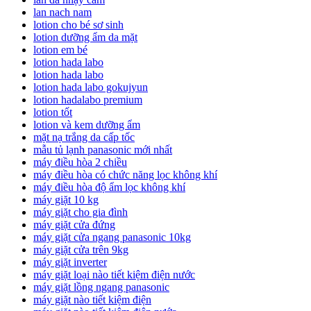
lan nach nam
lotion cho bé sơ sinh
lotion dưỡng ẩm da mặt
lotion em bé
lotion hada labo
lotion hada labo
lotion hada labo gokujyun
lotion hadalabo premium
lotion tốt
lotion và kem dưỡng ẩm
mặt nạ trắng da cấp tốc
mẫu tủ lạnh panasonic mới nhất
máy điều hòa 2 chiều
máy điều hòa có chức năng lọc không khí
máy điều hòa độ ẩm lọc không khí
máy giặt 10 kg
máy giặt cho gia đình
máy giặt cửa đứng
máy giặt cửa ngang panasonic 10kg
máy giặt cửa trên 9kg
máy giặt inverter
máy giặt loại nào tiết kiệm điện nước
máy giặt lồng ngang panasonic
máy giặt nào tiết kiệm điện