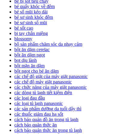
bé bị sốt tiêu chảy
bé quấy khóc về đêm
bé sổ mũi kéo dài
bé sơ sinh khóc đêm
bé sơ sinh sổ mũi
bé sốt cao
bị tay chân miệng
blossomy
bộ sản phẩm chăm sóc da nhạy cảm
bột ăn dặm cerelac
bột ăn dặm ngọt
bọt dịu lành
bột mặn ăn dặm
bột ngọt cho bé ăn dặm
các chế độ giặt của máy giặt panasonic
các chế độ máy giặt panasonic
các chức năng của máy giặt panasonic
các dòng tủ lạnh tiết kiệm điện
các loại đau đầu
các loại tủ lạnh panasonic
các sản phẩm dưỡng da tuổi dậy thì
các thuốc giảm đau hạ sốt
cách bảo quản đồ ăn trong tủ lạnh
cách bảo quản thức ăn
cách bảo quản thức ăn trong tủ lạnh