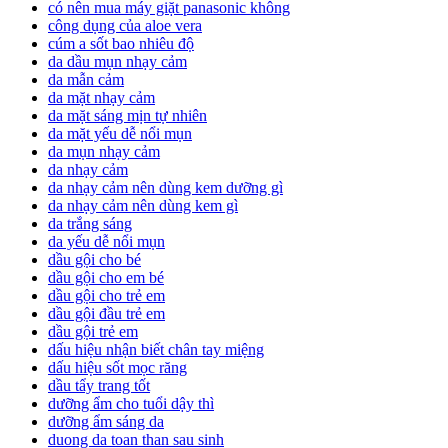
có nên mua máy giặt panasonic không
công dụng của aloe vera
cúm a sốt bao nhiêu độ
da dầu mụn nhạy cảm
da mẫn cảm
da mặt nhạy cảm
da mặt sáng mịn tự nhiên
da mặt yếu dễ nổi mụn
da mụn nhạy cảm
da nhạy cảm
da nhạy cảm nên dùng kem dưỡng gì
da nhạy cảm nên dùng kem gì
da trắng sáng
da yếu dễ nổi mụn
dầu gội cho bé
dầu gội cho em bé
dầu gội cho trẻ em
dầu gội đầu trẻ em
dầu gội trẻ em
dấu hiệu nhận biết chân tay miệng
dấu hiệu sốt mọc răng
dầu tẩy trang tốt
dưỡng ẩm cho tuổi dậy thì
dưỡng ẩm sáng da
duong da toan than sau sinh