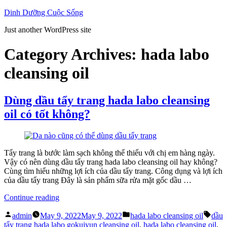
Skip
Dinh Dưỡng Cuộc Sống
to
Just another WordPress site
content
Category Archives:
hada labo
cleansing oil
Dùng dầu tẩy trang hada labo cleansing
oil có tốt không?
Tẩy trang là bước làm sạch không thể thiếu với chị em hàng ngày.
Vậy có nên dùng dầu tẩy trang hada labo cleansing oil hay không?
Cùng tìm hiểu những lợi ích của dầu tẩy trang. Công dụng và lợi ích
của dầu tẩy trang Đây là sản phẩm sữa rửa mặt gốc dầu …
“Dùng
Continue reading
dầu
Posted
Posted
Tags
tẩy
admin
May 9, 2022
May 9, 2022
hada labo cleansing oil
dầu
by
in
trang
tẩy trang hada labo gokujyun cleansing oil
,
hada labo cleansing oil
,