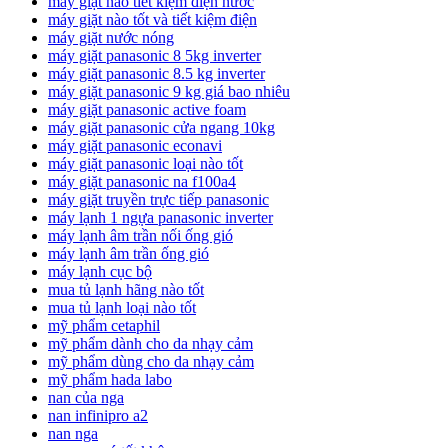
máy giặt nào tiết kiệm điện nước
máy giặt nào tốt và tiết kiệm điện
máy giặt nước nóng
máy giặt panasonic 8 5kg inverter
máy giặt panasonic 8.5 kg inverter
máy giặt panasonic 9 kg giá bao nhiêu
máy giặt panasonic active foam
máy giặt panasonic cửa ngang 10kg
máy giặt panasonic econavi
máy giặt panasonic loại nào tốt
máy giặt panasonic na f100a4
máy giặt truyền trực tiếp panasonic
máy lạnh 1 ngựa panasonic inverter
máy lạnh âm trần nối ống gió
máy lạnh âm trần ống gió
máy lạnh cục bộ
mua tủ lạnh hãng nào tốt
mua tủ lạnh loại nào tốt
mỹ phẩm cetaphil
mỹ phẩm dành cho da nhạy cảm
mỹ phẩm dùng cho da nhạy cảm
mỹ phẩm hada labo
nan của nga
nan infinipro a2
nan nga