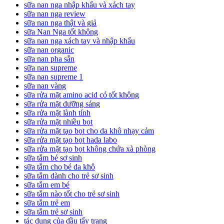
sữa nan nga nhập khẩu và xách tay
sữa nan nga review
sữa nan nga thật và giả
sữa Nan Nga tốt không
sữa nan nga xách tay và nhập khẩu
sữa nan organic
sữa nan pha sẵn
sữa nan supreme
sữa nan supreme 1
sữa nan vàng
sữa rửa mặt amino acid có tốt không
sữa rửa mặt dưỡng sáng
sữa rửa mặt lành tính
sữa rửa mặt nhiều bọt
sữa rửa mặt tạo bọt cho da khô nhạy cảm
sữa rửa mặt tạo bọt hada labo
sữa rửa mặt tạo bọt không chứa xà phòng
sữa tắm bé sơ sinh
sữa tắm cho bé da khô
sữa tắm dành cho trẻ sơ sinh
sữa tắm em bé
sữa tắm nào tốt cho trẻ sơ sinh
sữa tắm trẻ em
sữa tắm trẻ sơ sinh
tác dụng của dầu tẩy trang