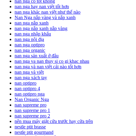
nan nga có tốt không
nan nga hay nan việt tốt hơn
nan nga khác nan việt như thế nào
Nan Nga nắp vàng và nắp xanh
nan nga nắp xanh
nan nga nắp xanh nắp vàng
nan nga nhập khẩu
nan nga nội địa
nan nga optipro
nan nga organic
nan nga sản xuất ở đâu
nan nga va nan thuy si co gi khac nhau
nan nga và nan việt cái nào tốt hơn
nan nga và việt
nan nga xách tay
nan optipro
nan optipro 4
nan optipro nga
Nan Organic Nga
nan supreme pro
nan supreme pro 1
nan supreme pro 2
nên mua máy giặt cửa trước hay cửa trên
nestle ptit brasse
nestle ptit gourmand