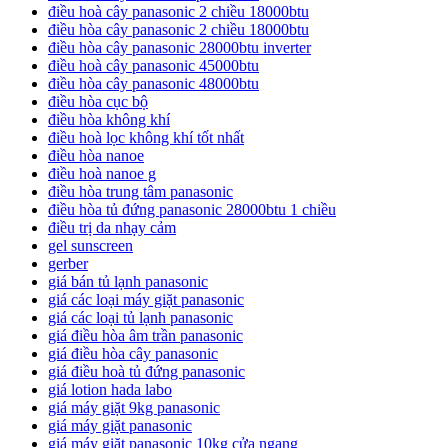
điều hoà cây panasonic 2 chiều 18000btu
điều hòa cây panasonic 2 chiều 18000btu
điều hòa cây panasonic 28000btu inverter
điều hoà cây panasonic 45000btu
điều hòa cây panasonic 48000btu
điều hòa cục bộ
điều hòa không khí
điều hoà lọc không khí tốt nhất
điều hòa nanoe
điều hoà nanoe g
điều hòa trung tâm panasonic
điều hòa tủ đứng panasonic 28000btu 1 chiều
điều trị da nhạy cảm
gel sunscreen
gerber
giá bán tủ lạnh panasonic
giá các loại máy giặt panasonic
giá các loại tủ lạnh panasonic
giá điều hòa âm trần panasonic
giá điều hòa cây panasonic
giá điều hoà tủ đứng panasonic
giá lotion hada labo
giá máy giặt 9kg panasonic
giá máy giặt panasonic
giá máy giặt panasonic 10kg cửa ngang