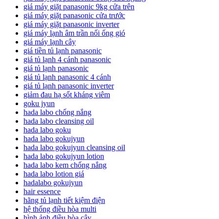
giá máy giặt panasonic 9kg cửa trên
giá máy giặt panasonic cửa trước
giá máy giặt panasonic inverter
giá máy lạnh âm trần nối ống gió
giá máy lạnh cây
giá tiền tủ lạnh panasonic
giá tủ lạnh 4 cánh panasonic
giá tủ lạnh panasonic
giá tủ lạnh panasonic 4 cánh
giá tủ lạnh panasonic inverter
giảm đau hạ sốt kháng viêm
goku jyun
hada labo chống nắng
hada labo cleansing oil
hada labo goku
hada labo gokujyun
hada labo gokujyun cleansing oil
hada labo gokujyun lotion
hada labo kem chống nắng
hada labo lotion giá
hadalabo gokujyun
hair essence
hãng tủ lạnh tiết kiệm điện
hệ thống điều hòa multi
hình ảnh điều hòa cây