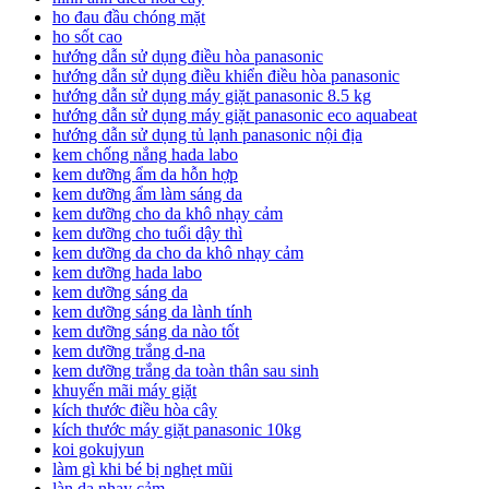
ho đau đầu chóng mặt
ho sốt cao
hướng dẫn sử dụng điều hòa panasonic
hướng dẫn sử dụng điều khiển điều hòa panasonic
hướng dẫn sử dụng máy giặt panasonic 8.5 kg
hướng dẫn sử dụng máy giặt panasonic eco aquabeat
hướng dẫn sử dụng tủ lạnh panasonic nội địa
kem chống nắng hada labo
kem dưỡng ẩm da hỗn hợp
kem dưỡng ẩm làm sáng da
kem dưỡng cho da khô nhạy cảm
kem dưỡng cho tuổi dậy thì
kem dưỡng da cho da khô nhạy cảm
kem dưỡng hada labo
kem dưỡng sáng da
kem dưỡng sáng da lành tính
kem dưỡng sáng da nào tốt
kem dưỡng trắng d-na
kem dưỡng trắng da toàn thân sau sinh
khuyến mãi máy giặt
kích thước điều hòa cây
kích thước máy giặt panasonic 10kg
koi gokujyun
làm gì khi bé bị nghẹt mũi
làn da nhạy cảm