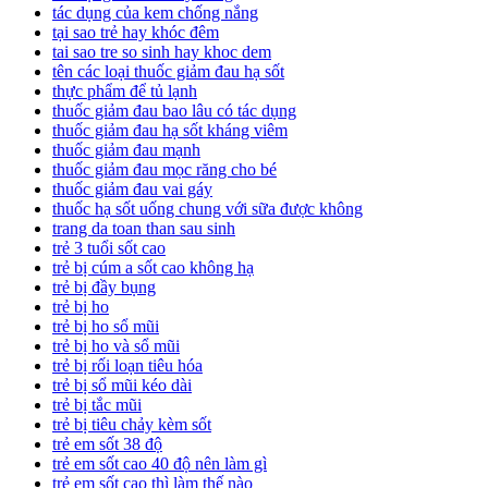
tác dụng của kem chống nắng
tại sao trẻ hay khóc đêm
tai sao tre so sinh hay khoc dem
tên các loại thuốc giảm đau hạ sốt
thực phẩm để tủ lạnh
thuốc giảm đau bao lâu có tác dụng
thuốc giảm đau hạ sốt kháng viêm
thuốc giảm đau mạnh
thuốc giảm đau mọc răng cho bé
thuốc giảm đau vai gáy
thuốc hạ sốt uống chung với sữa được không
trang da toan than sau sinh
trẻ 3 tuổi sốt cao
trẻ bị cúm a sốt cao không hạ
trẻ bị đầy bụng
trẻ bị ho
trẻ bị ho sổ mũi
trẻ bị ho và sổ mũi
trẻ bị rối loạn tiêu hóa
trẻ bị sổ mũi kéo dài
trẻ bị tắc mũi
trẻ bị tiêu chảy kèm sốt
trẻ em sốt 38 độ
trẻ em sốt cao 40 độ nên làm gì
trẻ em sốt cao thì làm thế nào