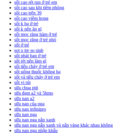
sốt cao rét run ở trẻ em
sốt cao sau khi tiêm phòng
sốt cao trên 39
sốt cao viêm họng
sốt k hạ ở trẻ
sốt k nên ăn gì
sốt mọc răng hàm ở trẻ
sốt mọc răng ở trẻ nhỏ
sốt ở trẻ
sot o tre so sinh
sốt phát ban ở trẻ
sốt rét nên làm gì
sốt tiêu chảy ở trẻ em
sốt uống thuốc không hạ
sốt và tiêu chảy ở trẻ em
sốt vi rút
sữa chua ptit
sữa đạm a2 và 5hmo
sữa nan a2
sữa nan của nga
sữa nan infinipro
sữa nan nga
sữa nan nga nắp xanh
sữa nan nga nắp xanh và nắp vàng khác nhau không
sữa nan nga nhập khẩu