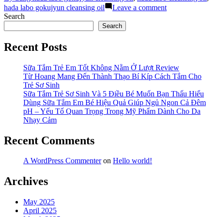
hada
on
hada labo gokujyun cleansing oil
Leave a comment
labo
Dùng
Search
cleansing
dầu
Search
oil
tẩy
có
trang
Recent Posts
tốt
hada
không?”
labo
cleansing
Sữa Tắm Trẻ Em Tốt Không Nằm Ở Lượt Review
oil
Từ Hoang Mang Đến Thành Thạo Bí Kíp Cách Tắm Cho
có
Trẻ Sơ Sinh
tốt
Sữa Tắm Trẻ Sơ Sinh Và 5 Điều Bé Muốn Bạn Thấu Hiểu
không?
Dùng Sữa Tắm Em Bé Hiệu Quả Giúp Ngủ Ngon Cả Đêm
pH – Yếu Tố Quan Trọng Trong Mỹ Phẩm Dành Cho Da
Nhạy Cảm
Recent Comments
A WordPress Commenter
on
Hello world!
Archives
May 2025
April 2025