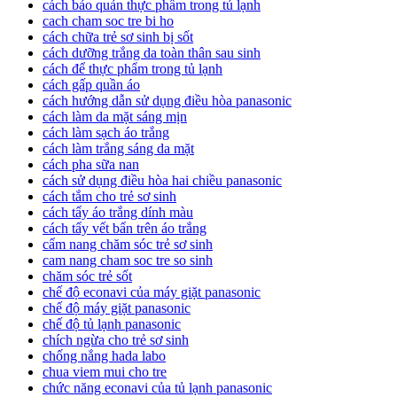
cách bảo quản thực phẩm trong tủ lạnh
cach cham soc tre bi ho
cách chữa trẻ sơ sinh bị sốt
cách dưỡng trắng da toàn thân sau sinh
cách để thực phẩm trong tủ lạnh
cách gấp quần áo
cách hướng dẫn sử dụng điều hòa panasonic
cách làm da mặt sáng mịn
cách làm sạch áo trắng
cách làm trắng sáng da mặt
cách pha sữa nan
cách sử dụng điều hòa hai chiều panasonic
cách tắm cho trẻ sơ sinh
cách tẩy áo trắng dính màu
cách tẩy vết bẩn trên áo trắng
cẩm nang chăm sóc trẻ sơ sinh
cam nang cham soc tre so sinh
chăm sóc trẻ sốt
chế độ econavi của máy giặt panasonic
chế độ máy giặt panasonic
chế độ tủ lạnh panasonic
chích ngừa cho trẻ sơ sinh
chống nắng hada labo
chua viem mui cho tre
chức năng econavi của tủ lạnh panasonic