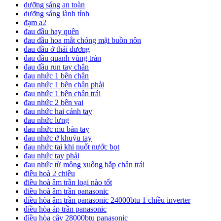
dưỡng sáng an toàn
dưỡng sáng lành tính
đạm a2
đau đầu hay quên
đau đầu hoa mắt chóng mặt buồn nôn
đau đầu ở thái dương
đau đầu quanh vùng trán
đau đầu run tay chân
đau nhức 1 bên chân
đau nhức 1 bên chân phải
đau nhức 1 bên chân trái
đau nhức 2 bên vai
đau nhức hai cánh tay
đau nhức lưng
đau nhức mu bàn tay
đau nhức ở khuỷu tay
đau nhức tai khi nuốt nước bọt
đau nhức tay phải
đau nhức từ mông xuống bắp chân trái
điều hoà 2 chiều
điều hoà âm trần loại nào tốt
điều hoà âm trần panasonic
điều hòa âm trần panasonic 24000btu 1 chiều inverter
điều hòa áp trần panasonic
điều hòa cây 28000btu panasonic