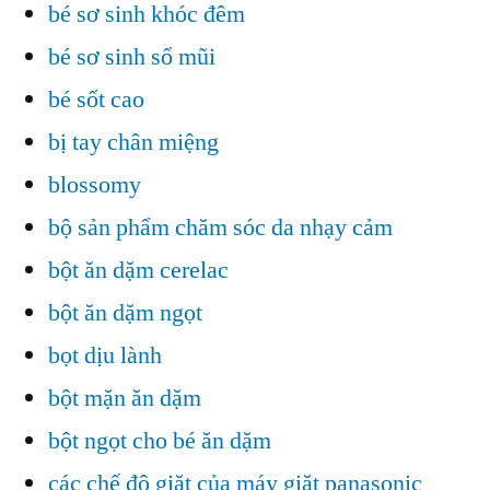
bé sơ sinh khóc đêm
bé sơ sinh sổ mũi
bé sốt cao
bị tay chân miệng
blossomy
bộ sản phẩm chăm sóc da nhạy cảm
bột ăn dặm cerelac
bột ăn dặm ngọt
bọt dịu lành
bột mặn ăn dặm
bột ngọt cho bé ăn dặm
các chế độ giặt của máy giặt panasonic