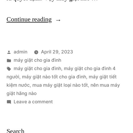
“Máy
Continue reading
giặt
cho
Posted
admin
April 29, 2023
gia
by
Posted
máy giặt cho gia đình
đình
in
Tags:
máy giặt cho gia đình
,
máy giặt cho gia đình 4
tốt
người
,
máy giặt nào tốt cho gia đình
,
máy giặt tiết
kiệm nước
,
mua máy giặt loại nào tốt
,
nên mua máy
nhất
giặt hãng nào
hiện
on
Leave a comment
Máy
nay”
giặt
cho
Search