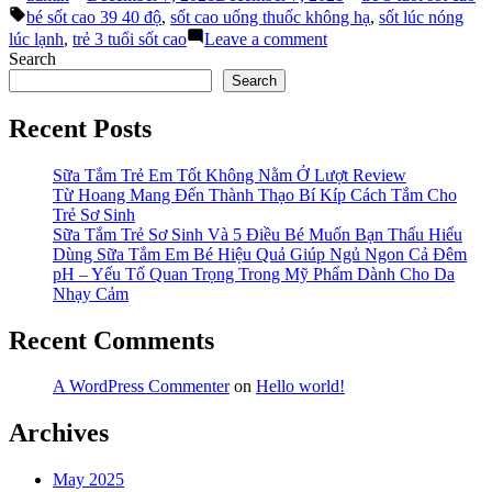
by
in
Tags:
Làm
bé sốt cao 39 40 độ
,
sốt cao uống thuốc không hạ
,
sốt lúc nóng
Gì
on
lúc lạnh
,
trẻ 3 tuổi sốt cao
Leave a comment
Khi
Phụ
Search
Trẻ
Huynh
Search
3
Nên
Tuổi
Làm
Recent Posts
Sốt
Gì
Cao?”
Khi
Trẻ
Sữa Tắm Trẻ Em Tốt Không Nằm Ở Lượt Review
3
Từ Hoang Mang Đến Thành Thạo Bí Kíp Cách Tắm Cho
Tuổi
Trẻ Sơ Sinh
Sốt
Sữa Tắm Trẻ Sơ Sinh Và 5 Điều Bé Muốn Bạn Thấu Hiểu
Cao?
Dùng Sữa Tắm Em Bé Hiệu Quả Giúp Ngủ Ngon Cả Đêm
pH – Yếu Tố Quan Trọng Trong Mỹ Phẩm Dành Cho Da
Nhạy Cảm
Recent Comments
A WordPress Commenter
on
Hello world!
Archives
May 2025