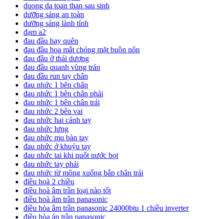
duong da toan than sau sinh
dưỡng sáng an toàn
dưỡng sáng lành tính
đạm a2
đau đầu hay quên
đau đầu hoa mắt chóng mặt buồn nôn
đau đầu ở thái dương
đau đầu quanh vùng trán
đau đầu run tay chân
đau nhức 1 bên chân
đau nhức 1 bên chân phải
đau nhức 1 bên chân trái
đau nhức 2 bên vai
đau nhức hai cánh tay
đau nhức lưng
đau nhức mu bàn tay
đau nhức ở khuỷu tay
đau nhức tai khi nuốt nước bọt
đau nhức tay phải
đau nhức từ mông xuống bắp chân trái
điều hoà 2 chiều
điều hoà âm trần loại nào tốt
điều hoà âm trần panasonic
điều hòa âm trần panasonic 24000btu 1 chiều inverter
điều hòa áp trần panasonic