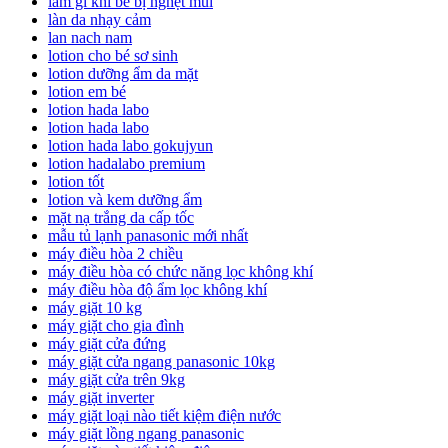
làm gì khi bé bị nghẹt mũi
làn da nhạy cảm
lan nach nam
lotion cho bé sơ sinh
lotion dưỡng ẩm da mặt
lotion em bé
lotion hada labo
lotion hada labo
lotion hada labo gokujyun
lotion hadalabo premium
lotion tốt
lotion và kem dưỡng ẩm
mặt nạ trắng da cấp tốc
mẫu tủ lạnh panasonic mới nhất
máy điều hòa 2 chiều
máy điều hòa có chức năng lọc không khí
máy điều hòa độ ẩm lọc không khí
máy giặt 10 kg
máy giặt cho gia đình
máy giặt cửa đứng
máy giặt cửa ngang panasonic 10kg
máy giặt cửa trên 9kg
máy giặt inverter
máy giặt loại nào tiết kiệm điện nước
máy giặt lồng ngang panasonic