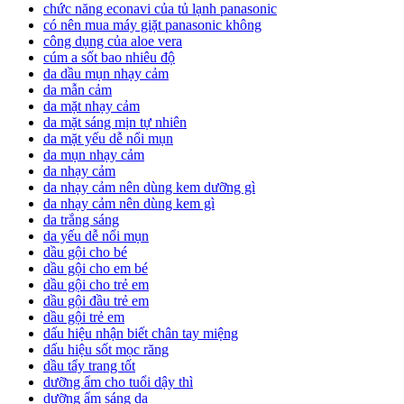
chức năng econavi của tủ lạnh panasonic
có nên mua máy giặt panasonic không
công dụng của aloe vera
cúm a sốt bao nhiêu độ
da dầu mụn nhạy cảm
da mẫn cảm
da mặt nhạy cảm
da mặt sáng mịn tự nhiên
da mặt yếu dễ nổi mụn
da mụn nhạy cảm
da nhạy cảm
da nhạy cảm nên dùng kem dưỡng gì
da nhạy cảm nên dùng kem gì
da trắng sáng
da yếu dễ nổi mụn
dầu gội cho bé
dầu gội cho em bé
dầu gội cho trẻ em
dầu gội đầu trẻ em
dầu gội trẻ em
dấu hiệu nhận biết chân tay miệng
dấu hiệu sốt mọc răng
dầu tẩy trang tốt
dưỡng ẩm cho tuổi dậy thì
dưỡng ẩm sáng da