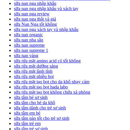
sữa nan nga nhập khẩu
sữa nan nga nhập khẩu và xách tay
sữa nan nga review
sữa nan nga thật và giả
sữa Nan Nga tốt không
sữa nan nga xách tay và nhập khẩu
sữa nan organic
sữa nan pha sẵn
sữa nan supreme
sữa nan supreme 1
sữa nan vàng
sữa rửa mặt amino acid có tốt không
sữa rửa mặt dưỡng sáng
sữa rửa mặt lành tính
sữa rửa mặt nhiều bọt
sữa rửa mặt tạo bọt cho da khô nhạy cảm
sữa rửa mặt tạo bọt hada labo
sữa rửa mặt tạo bọt không chứa xà phòng
sữa tắm bé sơ sinh
sữa tắm cho bé da khô
sữa tắm dành cho trẻ sơ sinh
sữa tắm em bé
sữa tắm nào tốt cho trẻ sơ sinh
sữa tắm trẻ em
sữa tắm trẻ sơ sinh