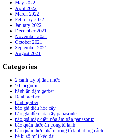
May 2022
April 2022
March 2022
February 2022
January 2022
December 2021
November 2021
October 2021
September 2021
August 2021
Categories
2 cánh tay bị đau nhức
50 megumi
bánh ăn dặm gerber
Banh gerber
bánh gerber
báo giá điều hòa cây
báo giá điều hòa cây panasonic
báo giá máy điều hòa âm trần panasonic
bảo quản thức ăn trong tủ lạnh
bảo quản thực phẩm trong tủ lạnh đúng cách
bé bị sổ mũi kéo dài