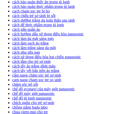
cách bảo quản thức ăn trong tủ lạnh
cách bảo quản thực phẩm trong tủ lạnh
cach cham soc tre bi ho
cách chữa trẻ sơ sinh bị sốt
cách dưỡng trắng da toàn thân sau sinh
cách để thực phẩm trong tủ lạnh
cách gấp quần áo
cách hướng dẫn sử dụng điều hòa panasonic
cách làm da mặt sáng mịn
cách làm sạch áo trắng
cách làm trắng sáng da mặt
cách pha sữa nan
cách sử dụng điều hòa hai chiều panasonic
cách tắm cho trẻ sơ sinh
cách tẩy áo trắng dính màu
cách tẩy vết bẩn trên áo trắng
cẩm nang chăm sóc trẻ sơ sinh
cam nang cham soc tre so sinh
chăm sóc trẻ sốt
chế độ econavi của máy giặt panasonic
chế độ máy giặt panasonic
chế độ tủ lạnh panasonic
chích ngừa cho trẻ sơ sinh
chống nắng hada labo
chua viem mui cho tre