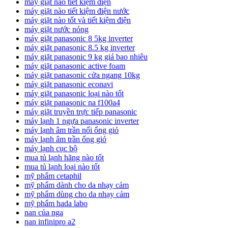
máy giặt nào tiết kiệm điện
máy giặt nào tiết kiệm điện nước
máy giặt nào tốt và tiết kiệm điện
máy giặt nước nóng
máy giặt panasonic 8 5kg inverter
máy giặt panasonic 8.5 kg inverter
máy giặt panasonic 9 kg giá bao nhiêu
máy giặt panasonic active foam
máy giặt panasonic cửa ngang 10kg
máy giặt panasonic econavi
máy giặt panasonic loại nào tốt
máy giặt panasonic na f100a4
máy giặt truyền trực tiếp panasonic
máy lạnh 1 ngựa panasonic inverter
máy lạnh âm trần nối ống gió
máy lạnh âm trần ống gió
máy lạnh cục bộ
mua tủ lạnh hãng nào tốt
mua tủ lạnh loại nào tốt
mỹ phẩm cetaphil
mỹ phẩm dành cho da nhạy cảm
mỹ phẩm dùng cho da nhạy cảm
mỹ phẩm hada labo
nan của nga
nan infinipro a2