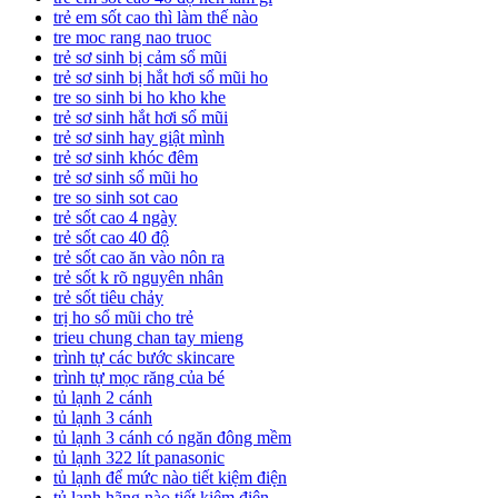
trẻ em sốt cao thì làm thế nào
tre moc rang nao truoc
trẻ sơ sinh bị cảm sổ mũi
trẻ sơ sinh bị hắt hơi sổ mũi ho
tre so sinh bi ho kho khe
trẻ sơ sinh hắt hơi sổ mũi
trẻ sơ sinh hay giật mình
trẻ sơ sinh khóc đêm
trẻ sơ sinh sổ mũi ho
tre so sinh sot cao
trẻ sốt cao 4 ngày
trẻ sốt cao 40 độ
trẻ sốt cao ăn vào nôn ra
trẻ sốt k rõ nguyên nhân
trẻ sốt tiêu chảy
trị ho sổ mũi cho trẻ
trieu chung chan tay mieng
trình tự các bước skincare
trình tự mọc răng của bé
tủ lạnh 2 cánh
tủ lạnh 3 cánh
tủ lạnh 3 cánh có ngăn đông mềm
tủ lạnh 322 lít panasonic
tủ lạnh để mức nào tiết kiệm điện
tủ lạnh hãng nào tiết kiệm điện