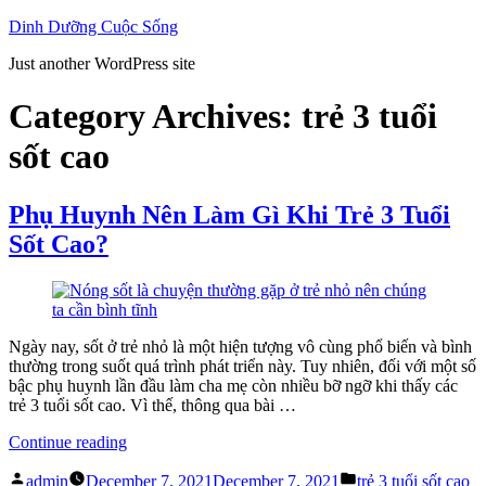
Skip
Dinh Dưỡng Cuộc Sống
to
Just another WordPress site
content
Category Archives:
trẻ 3 tuổi
sốt cao
Phụ Huynh Nên Làm Gì Khi Trẻ 3 Tuổi
Sốt Cao?
Ngày nay, sốt ở trẻ nhỏ là một hiện tượng vô cùng phổ biến và bình
thường trong suốt quá trình phát triển này. Tuy nhiên, đối với một số
bậc phụ huynh lần đầu làm cha mẹ còn nhiều bỡ ngỡ khi thấy các
trẻ 3 tuổi sốt cao. Vì thế, thông qua bài …
“Phụ
Continue reading
Huynh
Posted
Posted
Nên
admin
December 7, 2021
December 7, 2021
trẻ 3 tuổi sốt cao