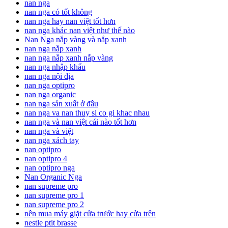
nan nga
nan nga có tốt không
nan nga hay nan việt tốt hơn
nan nga khác nan việt như thế nào
Nan Nga nắp vàng và nắp xanh
nan nga nắp xanh
nan nga nắp xanh nắp vàng
nan nga nhập khẩu
nan nga nội địa
nan nga optipro
nan nga organic
nan nga sản xuất ở đâu
nan nga va nan thuy si co gi khac nhau
nan nga và nan việt cái nào tốt hơn
nan nga và việt
nan nga xách tay
nan optipro
nan optipro 4
nan optipro nga
Nan Organic Nga
nan supreme pro
nan supreme pro 1
nan supreme pro 2
nên mua máy giặt cửa trước hay cửa trên
nestle ptit brasse