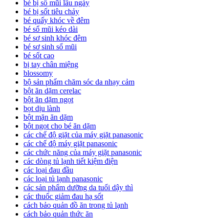
bé bị sổ mũi lâu ngày
bé bị sốt tiêu chảy
bé quấy khóc về đêm
bé sổ mũi kéo dài
bé sơ sinh khóc đêm
bé sơ sinh sổ mũi
bé sốt cao
bị tay chân miệng
blossomy
bộ sản phẩm chăm sóc da nhạy cảm
bột ăn dặm cerelac
bột ăn dặm ngọt
bọt dịu lành
bột mặn ăn dặm
bột ngọt cho bé ăn dặm
các chế độ giặt của máy giặt panasonic
các chế độ máy giặt panasonic
các chức năng của máy giặt panasonic
các dòng tủ lạnh tiết kiệm điện
các loại đau đầu
các loại tủ lạnh panasonic
các sản phẩm dưỡng da tuổi dậy thì
các thuốc giảm đau hạ sốt
cách bảo quản đồ ăn trong tủ lạnh
cách bảo quản thức ăn