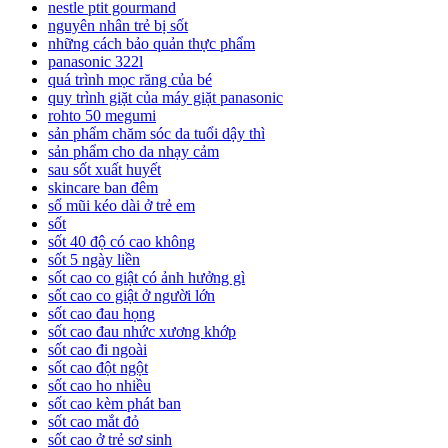
nestle ptit gourmand
nguyên nhân trẻ bị sốt
những cách bảo quản thực phẩm
panasonic 322l
quá trình mọc răng của bé
quy trình giặt của máy giặt panasonic
rohto 50 megumi
sản phẩm chăm sóc da tuổi dậy thì
sản phẩm cho da nhạy cảm
sau sốt xuất huyết
skincare ban đêm
sổ mũi kéo dài ở trẻ em
sốt
sốt 40 độ có cao không
sốt 5 ngày liền
sốt cao co giật có ảnh hưởng gì
sốt cao co giật ở người lớn
sốt cao đau họng
sốt cao đau nhức xương khớp
sốt cao đi ngoài
sốt cao đột ngột
sốt cao ho nhiều
sốt cao kèm phát ban
sốt cao mắt đỏ
sốt cao ở trẻ sơ sinh