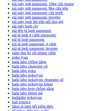
giá máy giặt panasonic 10kg cửa ngang
giá máy giặt panasonic 9kg cửa trên
giá máy giặt panasonic cửa trước
giá máy giặt panasonic inverter
giá máy lạnh âm trần nối ống gió
giá máy lạnh cây
giá tiền tủ lạnh panasonic
giá tủ lạnh 4 cánh panasonic
giá tủ lạnh panasonic
giá tủ lạnh panasonic 4 cánh
giá tủ lạnh panasonic inverter
giảm đau hạ sốt kháng viêm
goku jyun
hada labo chống nắng
hada labo cleansing oil
hada labo goku
hada labo gokujyun
hada labo gokujyun cleansing oil
hada labo gokujyun lotion
hada labo kem chống nắng
hada labo lotion giá
hadalabo gokujyun
hair essence
hãng tủ lạnh tiết kiệm điện
hệ thống điều hòa multi