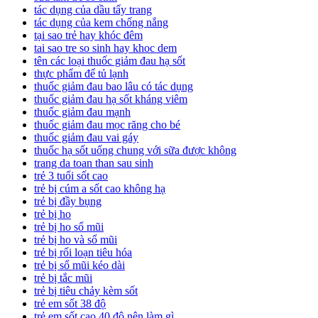
tác dụng của dầu tẩy trang
tác dụng của kem chống nắng
tại sao trẻ hay khóc đêm
tai sao tre so sinh hay khoc dem
tên các loại thuốc giảm đau hạ sốt
thực phẩm để tủ lạnh
thuốc giảm đau bao lâu có tác dụng
thuốc giảm đau hạ sốt kháng viêm
thuốc giảm đau mạnh
thuốc giảm đau mọc răng cho bé
thuốc giảm đau vai gáy
thuốc hạ sốt uống chung với sữa được không
trang da toan than sau sinh
trẻ 3 tuổi sốt cao
trẻ bị cúm a sốt cao không hạ
trẻ bị đầy bụng
trẻ bị ho
trẻ bị ho sổ mũi
trẻ bị ho và sổ mũi
trẻ bị rối loạn tiêu hóa
trẻ bị sổ mũi kéo dài
trẻ bị tắc mũi
trẻ bị tiêu chảy kèm sốt
trẻ em sốt 38 độ
trẻ em sốt cao 40 độ nên làm gì