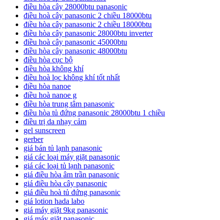
điều hòa cây 28000btu panasonic
điều hoà cây panasonic 2 chiều 18000btu
điều hòa cây panasonic 2 chiều 18000btu
điều hòa cây panasonic 28000btu inverter
điều hoà cây panasonic 45000btu
điều hòa cây panasonic 48000btu
điều hòa cục bộ
điều hòa không khí
điều hoà lọc không khí tốt nhất
điều hòa nanoe
điều hoà nanoe g
điều hòa trung tâm panasonic
điều hòa tủ đứng panasonic 28000btu 1 chiều
điều trị da nhạy cảm
gel sunscreen
gerber
giá bán tủ lạnh panasonic
giá các loại máy giặt panasonic
giá các loại tủ lạnh panasonic
giá điều hòa âm trần panasonic
giá điều hòa cây panasonic
giá điều hoà tủ đứng panasonic
giá lotion hada labo
giá máy giặt 9kg panasonic
giá máy giặt panasonic