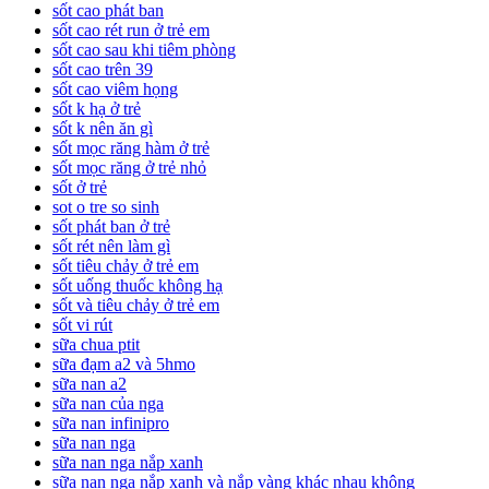
sốt cao phát ban
sốt cao rét run ở trẻ em
sốt cao sau khi tiêm phòng
sốt cao trên 39
sốt cao viêm họng
sốt k hạ ở trẻ
sốt k nên ăn gì
sốt mọc răng hàm ở trẻ
sốt mọc răng ở trẻ nhỏ
sốt ở trẻ
sot o tre so sinh
sốt phát ban ở trẻ
sốt rét nên làm gì
sốt tiêu chảy ở trẻ em
sốt uống thuốc không hạ
sốt và tiêu chảy ở trẻ em
sốt vi rút
sữa chua ptit
sữa đạm a2 và 5hmo
sữa nan a2
sữa nan của nga
sữa nan infinipro
sữa nan nga
sữa nan nga nắp xanh
sữa nan nga nắp xanh và nắp vàng khác nhau không