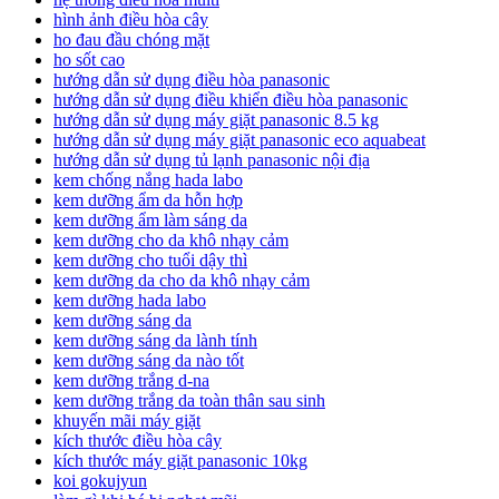
hình ảnh điều hòa cây
ho đau đầu chóng mặt
ho sốt cao
hướng dẫn sử dụng điều hòa panasonic
hướng dẫn sử dụng điều khiển điều hòa panasonic
hướng dẫn sử dụng máy giặt panasonic 8.5 kg
hướng dẫn sử dụng máy giặt panasonic eco aquabeat
hướng dẫn sử dụng tủ lạnh panasonic nội địa
kem chống nắng hada labo
kem dưỡng ẩm da hỗn hợp
kem dưỡng ẩm làm sáng da
kem dưỡng cho da khô nhạy cảm
kem dưỡng cho tuổi dậy thì
kem dưỡng da cho da khô nhạy cảm
kem dưỡng hada labo
kem dưỡng sáng da
kem dưỡng sáng da lành tính
kem dưỡng sáng da nào tốt
kem dưỡng trắng d-na
kem dưỡng trắng da toàn thân sau sinh
khuyến mãi máy giặt
kích thước điều hòa cây
kích thước máy giặt panasonic 10kg
koi gokujyun