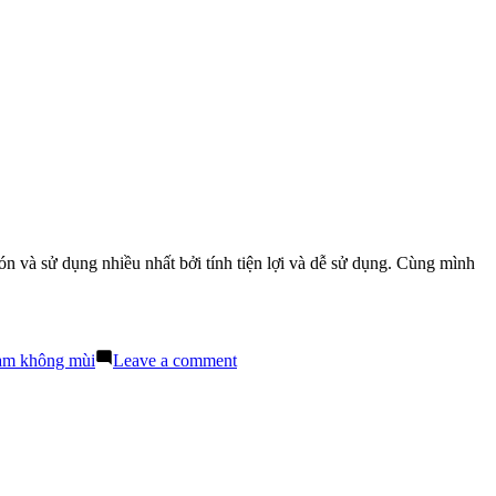
 và sử dụng nhiều nhất bởi tính tiện lợi và dễ sử dụng. Cùng mình
on
nam không mùi
Leave a comment
Khám
Phá
Sự
Thật
Về
Lan