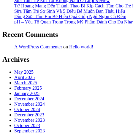
Sữa Tắm Trẻ Em Tốt Không Nằm Ở Lượt Review
Mùi”
Từ Hoang Mang Đến Thành Thạo Bí Kíp Cách Tắm Cho Trẻ 
Sữa Tắm Trẻ Sơ Sinh Và 5 Điều Bé Muốn Bạn Thấu Hiểu
Dùng Sữa Tắm Em Bé Hiệu Quả Giúp Ngủ Ngon Cả Đêm
pH – Yếu Tố Quan Trọng Trong Mỹ Phẩm Dành Cho Da Nh
Recent Comments
A WordPress Commenter
on
Hello world!
Archives
May 2025
April 2025
March 2025
February 2025
January 2025
December 2024
November 2024
October 2024
December 2023
November 2023
October 2023
September 2023