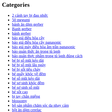
Categories
2 cánh tay bị đau nhức
50 megumi
bánh ăn dặm gerber
Banh gerber
bánh gerber
báo giá điều hòa cây
báo giá điều hòa cây panasonic
báo giá máy điều hòa âm trần panasonic
bảo quản thức ăn trong tủ lạnh
bảo quản thực phẩm trong tủ lạnh đúng cách
bé bị sổ mũi kéo dài
bé bị sổ mũi lâu ngày
bé bị sốt tiêu chảy
bé quấy khóc về đêm
bé sổ mũi kéo dài
bé sơ sinh khóc đêm
bé sơ sinh sổ mũi
bé sốt cao
bị tay chân miệng
blossomy
bộ sản phẩm chăm sóc da nhạy cảm
bột ăn dặm cerelac