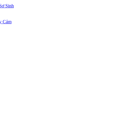
Sơ Sinh
ạy Cảm