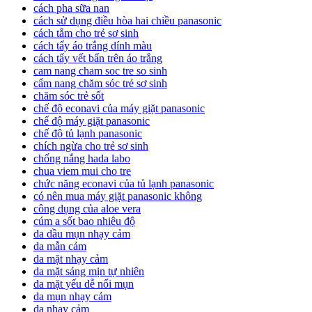
cách pha sữa nan
cách sử dụng điều hòa hai chiều panasonic
cách tắm cho trẻ sơ sinh
cách tẩy áo trắng dính màu
cách tẩy vết bẩn trên áo trắng
cam nang cham soc tre so sinh
cẩm nang chăm sóc trẻ sơ sinh
chăm sóc trẻ sốt
chế độ econavi của máy giặt panasonic
chế độ máy giặt panasonic
chế độ tủ lạnh panasonic
chích ngừa cho trẻ sơ sinh
chống nắng hada labo
chua viem mui cho tre
chức năng econavi của tủ lạnh panasonic
có nên mua máy giặt panasonic không
công dụng của aloe vera
cúm a sốt bao nhiêu độ
da dầu mụn nhạy cảm
da mẫn cảm
da mặt nhạy cảm
da mặt sáng mịn tự nhiên
da mặt yếu dễ nổi mụn
da mụn nhạy cảm
da nhạy cảm