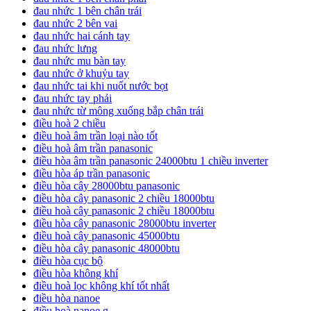
đau nhức 1 bên chân trái
đau nhức 2 bên vai
đau nhức hai cánh tay
đau nhức lưng
đau nhức mu bàn tay
đau nhức ở khuỷu tay
đau nhức tai khi nuốt nước bọt
đau nhức tay phải
đau nhức từ mông xuống bắp chân trái
điều hoà 2 chiều
điều hoà âm trần loại nào tốt
điều hoà âm trần panasonic
điều hòa âm trần panasonic 24000btu 1 chiều inverter
điều hòa áp trần panasonic
điều hòa cây 28000btu panasonic
điều hòa cây panasonic 2 chiều 18000btu
điều hoà cây panasonic 2 chiều 18000btu
điều hòa cây panasonic 28000btu inverter
điều hoà cây panasonic 45000btu
điều hòa cây panasonic 48000btu
điều hòa cục bộ
điều hòa không khí
điều hoà lọc không khí tốt nhất
điều hòa nanoe
điều hoà nanoe g