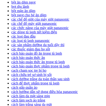
bột ăn dặm ngọt
bọt dịu lành
bột mặn ăn dặm
bột ngọt cho bé ăn dặm
các chế độ giặt của máy giặt panasonic
các chế độ máy giặt panasonic
các chức năng của máy giặt panasonic
các dòng tủ lạnh tiết kiệm điện
các loại đau đầu
các loại tủ lạnh panasonic
các sản phẩm dưỡng da tuổi dậy thì
các thuốc giảm đau hạ sốt
cách bảo quản đồ ăn trong tủ lạnh
cách bảo quản thức ăn
cách bảo quản thức ăn trong tủ lạnh
cách bảo quản thực phẩm trong tủ lạnh
cach cham soc tre bi ho
cách chữa trẻ sơ sinh bị sốt
cách dưỡng trắng da toàn thân sau sinh
cách để thực phẩm trong tủ lạnh
cách gấp quần áo
cách hướng dẫn sử dụng điều hòa panasonic
cách làm da mặt sáng mịn
cách làm sạch áo trắng
cách làm trắng sáng da mặt