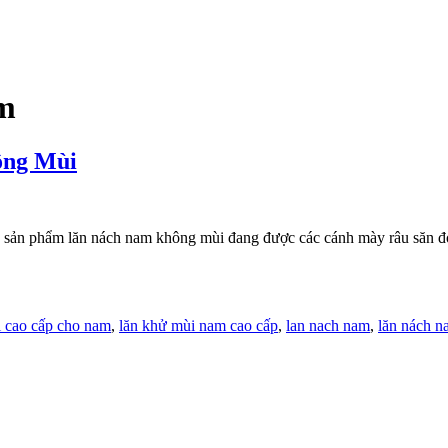
am
ông Mùi
 sản phẩm lăn nách nam không mùi đang được các cánh mày râu săn đón
i cao cấp cho nam
,
lăn khử mùi nam cao cấp
,
lan nach nam
,
lăn nách 