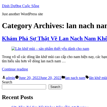
Skip
Dinh Dưỡng Cuộc Sống
to
Just another WordPress site
content
Category Archives:
lan nach n
Khám Phá Sự Thật Về Lan Nach Nam Kh
Trong vô số các dòng lăn khử mùi cao cấp cho nam hiện nay, các bạn
tìm hiểu sâu hơn về dòng lan nach nam …
“Khám
Continue reading
Phá
Posted
Posted
Tags:
Sự
admin
June 20, 2022
June 20, 2022
lan nach nam
lăn khử mù
by
in
Thật
Search
Về
Search
Lan
Nach
Recent Posts
Nam
Không