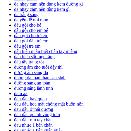
da nhạy cảm nên dùng kem dưỡng gì
da nhạy cảm nên dùng kem gì
da trắng sáng
da yếu dễ nổi mụn
dầu gội cho bé
dầu gội cho em bé
dầu gội cho trẻ em
dầu gội đầu trẻ em
dầu gội trẻ em
dấu hiệu nhận biết chân tay miệng
dấu hiệu sốt mọc răng
dầu tẩy trang tốt
dưỡng ẩm cho tuổi dậy thì
dưỡng ẩm sáng da
duong da toan than sau sinh
dưỡng sáng an toàn
dưỡng sáng lành tính
đạm a2
đau đầu hay quên
đau đầu hoa mắt chóng mặt buồn nôn
đau đầu ở thái dương
đau đầu quanh vùng trán
đau đầu run tay chân
đau nhức 1 bên chân
đau nhức 1 bên chân phải