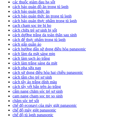
các thuốc giảm đau hạ sốt
cách bảo quản đồ ăn trong tủ lạnh
cách bảo quản thức ăn
cách bảo quản thức ăn trong tủ lạnh
cách bảo quản thực phẩm trong tủ lạnh
cach cham soc tre bi ho
cách chữa trẻ sơ sinh bị sốt
cách dưỡng trắng da toàn thân sau sinh
cách để thực phẩm trong tủ lạnh
cách gấp quần áo
cách hướng dẫn sử dụng điều hòa panasonic
cách làm da mặt sáng mịn
cách làm sạch áo trắng
cách làm trắng sáng da mặt
cách pha sữa nan
cách sử dụng điều hòa hai chiều panasonic
cách tắm cho trẻ sơ sinh
cách tẩy áo trắng dính màu
cách tẩy vết bẩn trên áo trắng
cẩm nang chăm sóc trẻ sơ sinh
cam nang cham soc tre so sinh
chăm sóc trẻ sốt
chế độ econavi của máy giặt panasonic
chế độ máy giặt panasonic
chế độ tủ lạnh panasonic