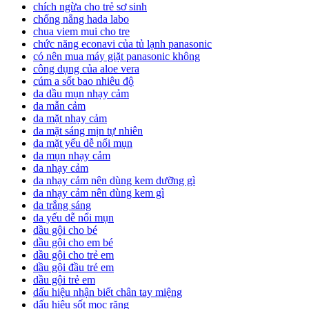
chích ngừa cho trẻ sơ sinh
chống nắng hada labo
chua viem mui cho tre
chức năng econavi của tủ lạnh panasonic
có nên mua máy giặt panasonic không
công dụng của aloe vera
cúm a sốt bao nhiêu độ
da dầu mụn nhạy cảm
da mẫn cảm
da mặt nhạy cảm
da mặt sáng mịn tự nhiên
da mặt yếu dễ nổi mụn
da mụn nhạy cảm
da nhạy cảm
da nhạy cảm nên dùng kem dưỡng gì
da nhạy cảm nên dùng kem gì
da trắng sáng
da yếu dễ nổi mụn
dầu gội cho bé
dầu gội cho em bé
dầu gội cho trẻ em
dầu gội đầu trẻ em
dầu gội trẻ em
dấu hiệu nhận biết chân tay miệng
dấu hiệu sốt mọc răng