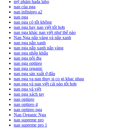
mỹ phẩm hada labo
nan của nga
nan infinipro a2
nan nga
nan nga có tốt không
nan nga hay nan việt tốt hơn
nan nga khác nan việt như thế nào
Nan Nga nắp vàng và nắp xanh
nan nga nắp xanh
nan nga nắp xanh nắp vàng
nan nga nhập khẩu
nan nga nội địa
nan nga optipro
nan nga organic
nan nga sản xuất ở đâu
nan nga va nan thuy si co gi khac nhau
nan nga và nan việt cái nào tốt hơn
nan nga và việt
nan nga xách tay
nan optipro
nan optipro 4
nan optipro nga
Nan Organic Nga
nan supreme pro
nan supreme pro 1