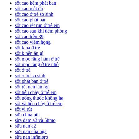
sốt cao kèm phát ban
sốt cao mắt đỏ
sốt cao ở trẻ sơ sinh
sốt cao phát ban
sốt cao rét run ở trẻ em
sốt cao sau khi tiêm phòng
sốt cao trên 39
sốt cao viêm họng
sốt k hạ ở trẻ
sốt k nên ăn gì
sốt mọc răng hàm ở trẻ
sốt mọc răng ở trẻ nhỏ
sốt ở trẻ
sot o tre so sinh
sốt phát ban ở trẻ
sốt rét nên làm gì
sốt tiêu chảy ở trẻ em
sốt uống thuốc không hạ
sốt và tiêu chảy ở trẻ em
sốt vi rút
sữa chua ptit
sữa đạm a2 và 5hmo
sữa nan a2
sữa nan của nga
sữa nan infinipro