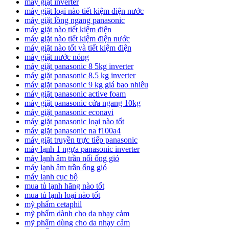
máy giặt inverter
máy giặt loại nào tiết kiệm điện nước
máy giặt lồng ngang panasonic
máy giặt nào tiết kiệm điện
máy giặt nào tiết kiệm điện nước
máy giặt nào tốt và tiết kiệm điện
máy giặt nước nóng
máy giặt panasonic 8 5kg inverter
máy giặt panasonic 8.5 kg inverter
máy giặt panasonic 9 kg giá bao nhiêu
máy giặt panasonic active foam
máy giặt panasonic cửa ngang 10kg
máy giặt panasonic econavi
máy giặt panasonic loại nào tốt
máy giặt panasonic na f100a4
máy giặt truyền trực tiếp panasonic
máy lạnh 1 ngựa panasonic inverter
máy lạnh âm trần nối ống gió
máy lạnh âm trần ống gió
máy lạnh cục bộ
mua tủ lạnh hãng nào tốt
mua tủ lạnh loại nào tốt
mỹ phẩm cetaphil
mỹ phẩm dành cho da nhạy cảm
mỹ phẩm dùng cho da nhạy cảm