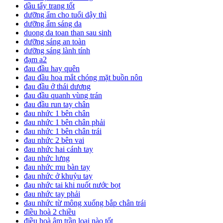
dầu tẩy trang tốt
dưỡng ẩm cho tuổi dậy thì
dưỡng ẩm sáng da
duong da toan than sau sinh
dưỡng sáng an toàn
dưỡng sáng lành tính
đạm a2
đau đầu hay quên
đau đầu hoa mắt chóng mặt buồn nôn
đau đầu ở thái dương
đau đầu quanh vùng trán
đau đầu run tay chân
đau nhức 1 bên chân
đau nhức 1 bên chân phải
đau nhức 1 bên chân trái
đau nhức 2 bên vai
đau nhức hai cánh tay
đau nhức lưng
đau nhức mu bàn tay
đau nhức ở khuỷu tay
đau nhức tai khi nuốt nước bọt
đau nhức tay phải
đau nhức từ mông xuống bắp chân trái
điều hoà 2 chiều
điều hoà âm trần loại nào tốt