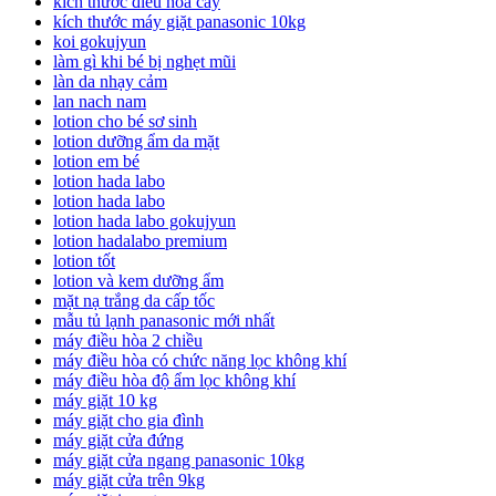
kích thước điều hòa cây
kích thước máy giặt panasonic 10kg
koi gokujyun
làm gì khi bé bị nghẹt mũi
làn da nhạy cảm
lan nach nam
lotion cho bé sơ sinh
lotion dưỡng ẩm da mặt
lotion em bé
lotion hada labo
lotion hada labo
lotion hada labo gokujyun
lotion hadalabo premium
lotion tốt
lotion và kem dưỡng ẩm
mặt nạ trắng da cấp tốc
mẫu tủ lạnh panasonic mới nhất
máy điều hòa 2 chiều
máy điều hòa có chức năng lọc không khí
máy điều hòa độ ẩm lọc không khí
máy giặt 10 kg
máy giặt cho gia đình
máy giặt cửa đứng
máy giặt cửa ngang panasonic 10kg
máy giặt cửa trên 9kg