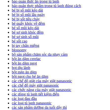
bảo quản thức ăn trong tủ lạnh
bảo quản thực phẩm trong tủ lạnh đúng cách
bé bị sổ mũi kéo dài
bé bị sổ mũi lâu ngày
bé bị sốt tiêu chảy
bé quấy khóc về đêm
bé sổ mũi kéo dài
bé sơ sinh khóc đêm
bé sơ sinh sổ mũi
bé sốt cao
bị tay chân miệng
blossomy
bộ sản phẩm chăm sóc da nhạy cảm
bột ăn dặm cerelac
bột ăn dặm ngọt
bọt dịu lành
bột mặn ăn dặm
bột ngọt cho bé ăn dặm
các chế độ giặt của máy giặt panasonic
các chế độ máy giặt panasonic
các chức năng của máy giặt panasonic
các dòng tủ lạnh tiết kiệm điện
các loại đau đầu
các loại tủ lạnh panasonic
các sản phẩm dưỡng da tuổi dậy thì