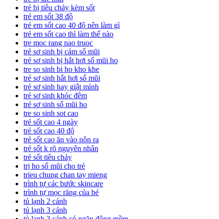
trẻ bị tiêu chảy kèm sốt
trẻ em sốt 38 độ
trẻ em sốt cao 40 độ nên làm gì
trẻ em sốt cao thì làm thế nào
tre moc rang nao truoc
trẻ sơ sinh bị cảm sổ mũi
trẻ sơ sinh bị hắt hơi sổ mũi ho
tre so sinh bi ho kho khe
trẻ sơ sinh hắt hơi sổ mũi
trẻ sơ sinh hay giật mình
trẻ sơ sinh khóc đêm
trẻ sơ sinh sổ mũi ho
tre so sinh sot cao
trẻ sốt cao 4 ngày
trẻ sốt cao 40 độ
trẻ sốt cao ăn vào nôn ra
trẻ sốt k rõ nguyên nhân
trẻ sốt tiêu chảy
trị ho sổ mũi cho trẻ
trieu chung chan tay mieng
trình tự các bước skincare
trình tự mọc răng của bé
tủ lạnh 2 cánh
tủ lạnh 3 cánh
tủ lạnh 3 cánh có ngăn đông mềm