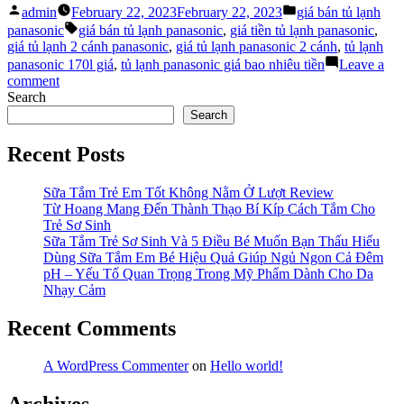
Posted
Posted
tủ
admin
February 22, 2023
February 22, 2023
giá bán tủ lạnh
by
in
Tags:
lạnh
panasonic
giá bán tủ lạnh panasonic
,
giá tiền tủ lạnh panasonic
,
Panasonic
giá tủ lạnh 2 cánh panasonic
,
giá tủ lạnh panasonic 2 cánh
,
tủ lạnh
và
panasonic 170l giá
,
tủ lạnh panasonic giá bao nhiêu tiền
Leave a
những
on
comment
yếu
Giá
Search
tố
bán
Search
ảnh
tủ
hưởng”
lạnh
Recent Posts
Panasonic
và
Sữa Tắm Trẻ Em Tốt Không Nằm Ở Lượt Review
những
Từ Hoang Mang Đến Thành Thạo Bí Kíp Cách Tắm Cho
yếu
Trẻ Sơ Sinh
tố
Sữa Tắm Trẻ Sơ Sinh Và 5 Điều Bé Muốn Bạn Thấu Hiểu
ảnh
Dùng Sữa Tắm Em Bé Hiệu Quả Giúp Ngủ Ngon Cả Đêm
hưởng
pH – Yếu Tố Quan Trọng Trong Mỹ Phẩm Dành Cho Da
Nhạy Cảm
Recent Comments
A WordPress Commenter
on
Hello world!