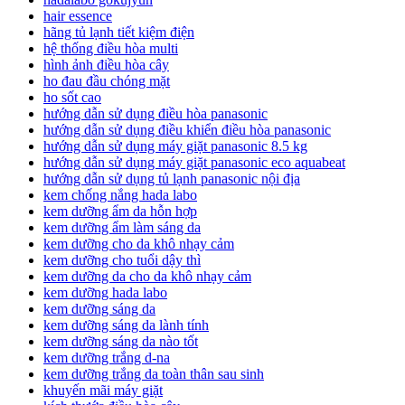
hair essence
hãng tủ lạnh tiết kiệm điện
hệ thống điều hòa multi
hình ảnh điều hòa cây
ho đau đầu chóng mặt
ho sốt cao
hướng dẫn sử dụng điều hòa panasonic
hướng dẫn sử dụng điều khiển điều hòa panasonic
hướng dẫn sử dụng máy giặt panasonic 8.5 kg
hướng dẫn sử dụng máy giặt panasonic eco aquabeat
hướng dẫn sử dụng tủ lạnh panasonic nội địa
kem chống nắng hada labo
kem dưỡng ẩm da hỗn hợp
kem dưỡng ẩm làm sáng da
kem dưỡng cho da khô nhạy cảm
kem dưỡng cho tuổi dậy thì
kem dưỡng da cho da khô nhạy cảm
kem dưỡng hada labo
kem dưỡng sáng da
kem dưỡng sáng da lành tính
kem dưỡng sáng da nào tốt
kem dưỡng trắng d-na
kem dưỡng trắng da toàn thân sau sinh
khuyến mãi máy giặt