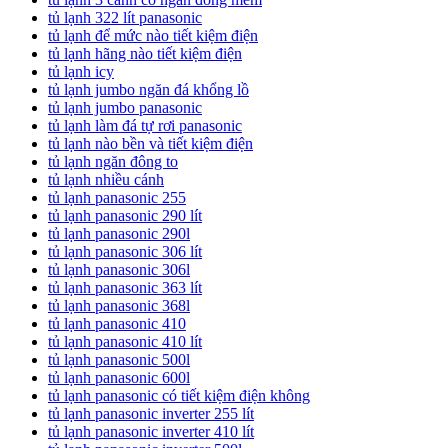
tủ lạnh 322 lít panasonic
tủ lạnh để mức nào tiết kiệm điện
tủ lạnh hãng nào tiết kiệm điện
tủ lạnh icy
tủ lạnh jumbo ngăn đá khổng lồ
tủ lạnh jumbo panasonic
tủ lạnh làm đá tự rơi panasonic
tủ lạnh nào bền và tiết kiệm điện
tủ lạnh ngăn đông to
tủ lạnh nhiều cánh
tủ lạnh panasonic 255
tủ lạnh panasonic 290 lít
tủ lạnh panasonic 290l
tủ lạnh panasonic 306 lít
tủ lạnh panasonic 306l
tủ lạnh panasonic 363 lít
tủ lạnh panasonic 368l
tủ lạnh panasonic 410
tủ lạnh panasonic 410 lít
tủ lạnh panasonic 500l
tủ lạnh panasonic 600l
tủ lạnh panasonic có tiết kiệm điện không
tủ lạnh panasonic inverter 255 lít
tủ lạnh panasonic inverter 410 lít