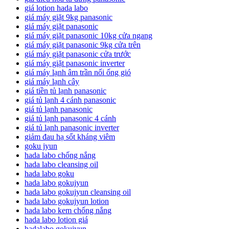
giá lotion hada labo
giá máy giặt 9kg panasonic
giá máy giặt panasonic
giá máy giặt panasonic 10kg cửa ngang
giá máy giặt panasonic 9kg cửa trên
giá máy giặt panasonic cửa trước
giá máy giặt panasonic inverter
giá máy lạnh âm trần nối ống gió
giá máy lạnh cây
giá tiền tủ lạnh panasonic
giá tủ lạnh 4 cánh panasonic
giá tủ lạnh panasonic
giá tủ lạnh panasonic 4 cánh
giá tủ lạnh panasonic inverter
giảm đau hạ sốt kháng viêm
goku jyun
hada labo chống nắng
hada labo cleansing oil
hada labo goku
hada labo gokujyun
hada labo gokujyun cleansing oil
hada labo gokujyun lotion
hada labo kem chống nắng
hada labo lotion giá
hadalabo gokujyun