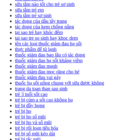
sữa tắm nào tốt cho trẻ sơ sinh
sữa tắm trẻ em
sữa tắm trẻ sơ sinh
tác dụng của dầu tẩy trang
tác dụng của kem chống nắng
tại sao trẻ hay khóc đêm
tai sao tre so sinh hay khoc dem
tên các loại thuốc giảm đau hạ sốt
thực phẩm để tủ lạnh
thuốc giảm đau bao lâu có tác dụng
thuốc giảm đau hạ sốt kháng viêm
thuốc giảm đau mạnh
thuốc giảm đau mọc răng cho bé
thuốc giảm đau vai gáy
thuốc hạ sốt uống chung với sữa được không
trang da toan than sau sinh
trẻ 3 tuổi sốt cao
trẻ bị cúm a sốt cao không hạ
trẻ bị đầy bụng
trẻ bị ho
trẻ bị ho sổ mũi
trẻ bị ho và sổ mũi
trẻ bị rối loạn tiêu hóa
trẻ bị sổ mũi kéo dài
trẻ bị tắc mũi