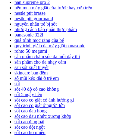
nan supreme pro 2
nên mua máy giặt cửa trước hay cửa trên
nestle ptit brasse
nestle ptit gourmand
nguyên nhân trẻ bị sốt
những cách bảo quản thực phẩm
panasonic 322l
quá trình mọc răng của bé
quy trình giặt của máy giặt panasonic
rohto 50 megumi
sản phẩm chăm sóc da tuổi dậy thì
sản phẩm cho da nhạy cảm
sau sốt xuất huyết
skincare ban đêm
sổ mũi kéo dài ở trẻ em
sốt
sốt 40 độ có cao không
sốt 5 ngày liền
sốt cao co giật có ảnh hưởng gì
sốt cao co giật ở người lớn
sốt cao đau họng
sốt cao đau nhức xương khớp
sốt cao đi ngoài
sốt cao đột ngột
sốt cao ho nhiều