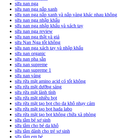
sữa nan nga
sữa nan nga nắp xanh
sữa nan nga nắp xanh và nắp vàng khác nhau không
sữa nan nga nhập khẩu
sữa nan nga nhập khẩu và xách tay
sữa nan nga review
sữa nan nga thật và giả
sữa Nan Nga tốt không
sữa nan nga xách tay và nhập khẩu
sữa nan organic
sữa nan pha sẵn
sữa nan supreme
sữa nan supreme 1
sữa nan vàng
sữa rửa mặt amino acid có tốt không
sữa rửa mặt dưỡng sáng
sữa rửa mặt lành tính
sữa rửa mặt nhiều bọt
sữa rửa mặt tạo bọt cho da khô nhạy cảm
sữa rửa mặt tạo bọt hada labo
sữa rửa mặt tạo bọt không chứa xà phòng
sữa tắm bé sơ sinh
sữa tắm cho bé da khô
sữa tắm dành cho trẻ sơ sinh
sữa tắm em bé