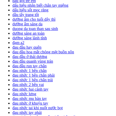
dầu gội trẻ em
dấu hiệu nhận biết chân tay miệng
dấu hiệu sốt mọc răng
dầu tẩy trang tốt
dưỡng ẩm cho tuổi dậy thì
dưỡng ẩm sáng da
duong da toan than sau sinh
dưỡng sáng an toàn
dưỡng sáng lành tính
đạm a2
đau đầu hay quên
đau đầu hoa mắt chóng mặt buồn nôn
đau đầu ở thái dương
đau đầu quanh vùng trán
đau đầu run tay chân
đau nhức 1 bên chân
đau nhức 1 bên chân phải
đau nhức 1 bên chân trái
đau nhức 2 bên vai
đau nhức hai cánh tay
đau nhức lưng
đau nhức mu bàn tay
đau nhức ở khuỷu tay
đau nhức tai khi nuốt nước bọt
đau nhức tay phải