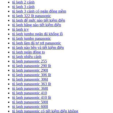
tủ lạnh 2 cánh
tủ lạnh 3 cánh
tủ lạnh 3 cánh có ngăn đông mềm
tủ lạnh 322 lít panasonic
tủ lạnh để mức nào tiết kiệm điện
tủ lạnh hãng nào tiết kiệm điện
tủ lạnh icy
tủ lạnh jumbo ngăn đá khổng lồ
tủ lạnh jumbo panasonic
tủ lạnh làm đá tự rơi panasonic
tủ lạnh nào bền và tiết kiệm điện
tủ lạnh ngăn đông to
tủ lạnh nhiều cánh
tủ lạnh panasonic 255
tủ lạnh panasonic 290 lít
tủ lạnh panasonic 290l
tủ lạnh panasonic 306 lít
tủ lạnh panasonic 306l
tủ lạnh panasonic 363 lít
tủ lạnh panasonic 368l
tủ lạnh panasonic 410
tủ lạnh panasonic 410 lít
tủ lạnh panasonic 500l
tủ lạnh panasonic 600l
tủ lạnh panasonic có tiết kiệm điện không