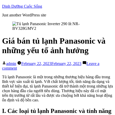
Skip
Dinh Dưỡng Cuộc Sống
to
Just another WordPress site
content
Giá bán tủ lạnh Panasonic và
những yếu tố ảnh hưởng
Posted
admin
February 22, 2023
February 22, 2023
Leave a
by
on
comment
Giá
Tủ lạnh Panasonic là một trong những thương hiệu hàng đầu trong
bán
lĩnh vực sản xuất tủ lạnh. Với chất lượng tốt, tính năng đa dạng và
tủ
thiết kế hiện đại, tủ lạnh Panasonic đã trở thành một trong những lựa
lạnh
chọn hàng đầu của người tiêu dùng. Thương hiệu này đã có mặt
Panasonic
trên thị trường từ rất lâu và được ưa chuộng bởi khả năng hoạt động
và
ổn định và độ bền cao.
những
yếu
tố
I. Các loại tủ lạnh Panasonic và tính năng
ảnh