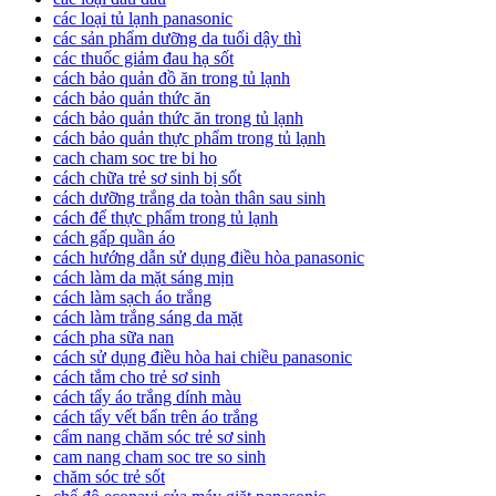
các loại tủ lạnh panasonic
các sản phẩm dưỡng da tuổi dậy thì
các thuốc giảm đau hạ sốt
cách bảo quản đồ ăn trong tủ lạnh
cách bảo quản thức ăn
cách bảo quản thức ăn trong tủ lạnh
cách bảo quản thực phẩm trong tủ lạnh
cach cham soc tre bi ho
cách chữa trẻ sơ sinh bị sốt
cách dưỡng trắng da toàn thân sau sinh
cách để thực phẩm trong tủ lạnh
cách gấp quần áo
cách hướng dẫn sử dụng điều hòa panasonic
cách làm da mặt sáng mịn
cách làm sạch áo trắng
cách làm trắng sáng da mặt
cách pha sữa nan
cách sử dụng điều hòa hai chiều panasonic
cách tắm cho trẻ sơ sinh
cách tẩy áo trắng dính màu
cách tẩy vết bẩn trên áo trắng
cẩm nang chăm sóc trẻ sơ sinh
cam nang cham soc tre so sinh
chăm sóc trẻ sốt