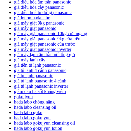
giá điều hòa âm trần panasonic
giá điều hòa cây panasonic
giá điều hoà tủ đứng panasonic
giá lotion hada labo
giá máy giặt 9kg panasonic
giá máy giặt panasonic
giá máy giặt panasonic 10kg cửa ngang
giá máy giặt panasonic 9kg cửa trên
giá máy giặt panasonic cửa trước
giá máy giặt panasonic inverter
giá máy lạnh âm trần nối ống gió
giá máy lạnh cây
giá tiền tủ lạnh panasonic
giá tủ lạnh 4 cánh panasonic
giá tủ lạnh panasonic
giá tủ lạnh panasonic 4 cánh
giá tủ lạnh panasonic inverter
giảm đau hạ sốt kháng viêm
goku jyun
hada labo chống nắng
hada labo cleansing oil
hada labo goku
hada labo gokujyun
hada labo gokujyun cleansing oil
hada labo gokujyun lotion