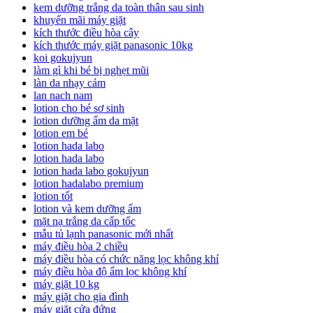
kem dưỡng trắng da toàn thân sau sinh
khuyến mãi máy giặt
kích thước điều hòa cây
kích thước máy giặt panasonic 10kg
koi gokujyun
làm gì khi bé bị nghẹt mũi
làn da nhạy cảm
lan nach nam
lotion cho bé sơ sinh
lotion dưỡng ẩm da mặt
lotion em bé
lotion hada labo
lotion hada labo
lotion hada labo gokujyun
lotion hadalabo premium
lotion tốt
lotion và kem dưỡng ẩm
mặt nạ trắng da cấp tốc
mẫu tủ lạnh panasonic mới nhất
máy điều hòa 2 chiều
máy điều hòa có chức năng lọc không khí
máy điều hòa độ ẩm lọc không khí
máy giặt 10 kg
máy giặt cho gia đình
máy giặt cửa đứng