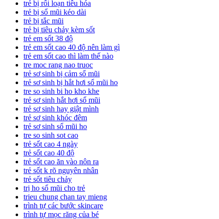
trẻ bị rối loạn tiêu hóa
trẻ bị sổ mũi kéo dài
trẻ bị tắc mũi
trẻ bị tiêu chảy kèm sốt
trẻ em sốt 38 độ
trẻ em sốt cao 40 độ nên làm gì
trẻ em sốt cao thì làm thế nào
tre moc rang nao truoc
trẻ sơ sinh bị cảm sổ mũi
trẻ sơ sinh bị hắt hơi sổ mũi ho
tre so sinh bi ho kho khe
trẻ sơ sinh hắt hơi sổ mũi
trẻ sơ sinh hay giật mình
trẻ sơ sinh khóc đêm
trẻ sơ sinh sổ mũi ho
tre so sinh sot cao
trẻ sốt cao 4 ngày
trẻ sốt cao 40 độ
trẻ sốt cao ăn vào nôn ra
trẻ sốt k rõ nguyên nhân
trẻ sốt tiêu chảy
trị ho sổ mũi cho trẻ
trieu chung chan tay mieng
trình tự các bước skincare
trình tự mọc răng của bé