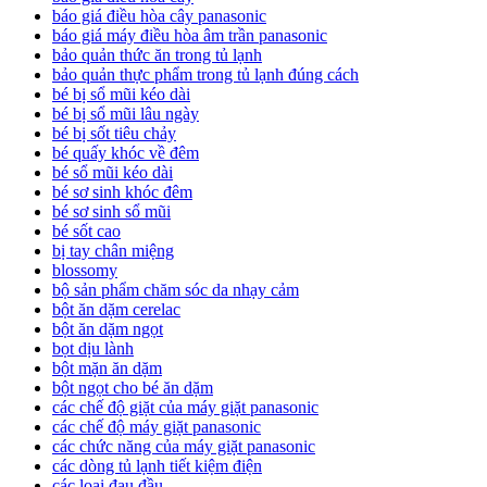
báo giá điều hòa cây panasonic
báo giá máy điều hòa âm trần panasonic
bảo quản thức ăn trong tủ lạnh
bảo quản thực phẩm trong tủ lạnh đúng cách
bé bị sổ mũi kéo dài
bé bị sổ mũi lâu ngày
bé bị sốt tiêu chảy
bé quấy khóc về đêm
bé sổ mũi kéo dài
bé sơ sinh khóc đêm
bé sơ sinh sổ mũi
bé sốt cao
bị tay chân miệng
blossomy
bộ sản phẩm chăm sóc da nhạy cảm
bột ăn dặm cerelac
bột ăn dặm ngọt
bọt dịu lành
bột mặn ăn dặm
bột ngọt cho bé ăn dặm
các chế độ giặt của máy giặt panasonic
các chế độ máy giặt panasonic
các chức năng của máy giặt panasonic
các dòng tủ lạnh tiết kiệm điện
các loại đau đầu