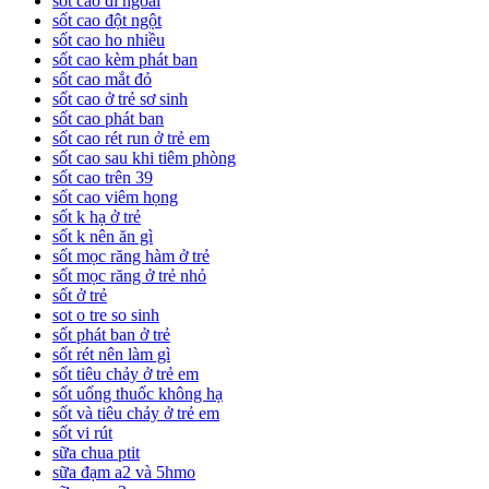
sốt cao đi ngoài
sốt cao đột ngột
sốt cao ho nhiều
sốt cao kèm phát ban
sốt cao mắt đỏ
sốt cao ở trẻ sơ sinh
sốt cao phát ban
sốt cao rét run ở trẻ em
sốt cao sau khi tiêm phòng
sốt cao trên 39
sốt cao viêm họng
sốt k hạ ở trẻ
sốt k nên ăn gì
sốt mọc răng hàm ở trẻ
sốt mọc răng ở trẻ nhỏ
sốt ở trẻ
sot o tre so sinh
sốt phát ban ở trẻ
sốt rét nên làm gì
sốt tiêu chảy ở trẻ em
sốt uống thuốc không hạ
sốt và tiêu chảy ở trẻ em
sốt vi rút
sữa chua ptit
sữa đạm a2 và 5hmo