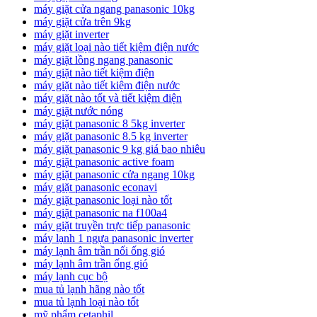
máy giặt cửa ngang panasonic 10kg
máy giặt cửa trên 9kg
máy giặt inverter
máy giặt loại nào tiết kiệm điện nước
máy giặt lồng ngang panasonic
máy giặt nào tiết kiệm điện
máy giặt nào tiết kiệm điện nước
máy giặt nào tốt và tiết kiệm điện
máy giặt nước nóng
máy giặt panasonic 8 5kg inverter
máy giặt panasonic 8.5 kg inverter
máy giặt panasonic 9 kg giá bao nhiêu
máy giặt panasonic active foam
máy giặt panasonic cửa ngang 10kg
máy giặt panasonic econavi
máy giặt panasonic loại nào tốt
máy giặt panasonic na f100a4
máy giặt truyền trực tiếp panasonic
máy lạnh 1 ngựa panasonic inverter
máy lạnh âm trần nối ống gió
máy lạnh âm trần ống gió
máy lạnh cục bộ
mua tủ lạnh hãng nào tốt
mua tủ lạnh loại nào tốt
mỹ phẩm cetaphil