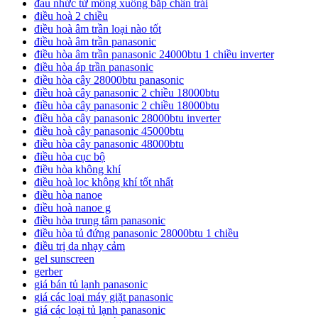
đau nhức từ mông xuống bắp chân trái
điều hoà 2 chiều
điều hoà âm trần loại nào tốt
điều hoà âm trần panasonic
điều hòa âm trần panasonic 24000btu 1 chiều inverter
điều hòa áp trần panasonic
điều hòa cây 28000btu panasonic
điều hoà cây panasonic 2 chiều 18000btu
điều hòa cây panasonic 2 chiều 18000btu
điều hòa cây panasonic 28000btu inverter
điều hoà cây panasonic 45000btu
điều hòa cây panasonic 48000btu
điều hòa cục bộ
điều hòa không khí
điều hoà lọc không khí tốt nhất
điều hòa nanoe
điều hoà nanoe g
điều hòa trung tâm panasonic
điều hòa tủ đứng panasonic 28000btu 1 chiều
điều trị da nhạy cảm
gel sunscreen
gerber
giá bán tủ lạnh panasonic
giá các loại máy giặt panasonic
giá các loại tủ lạnh panasonic