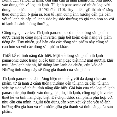
Dung tích và loại tủ lạnh: Giá bán của tủ lạnh panasonic phụ thuộc
vào dung tích và loại tủ lạnh. Tủ lạnh panasonic có nhiều loại với
dung tích khác nhau, từ 170l đến 710l. Tuy nhiên, giá thành sẽ tăng
theo dung tích. Ngoài ra, loại tủ lạnh cũng ảnh hưởng đến giá bán,
với tủ lạnh đa cấp, tủ lạnh side by side thường có giá cao hơn so với
tủ lạnh 2 cánh thông thường.
Công nghệ inverter: Tủ lạnh panasonic có nhiều dòng sản phẩm
được trang bị công nghệ inverter, giúp tiết kiệm điện năng và giảm
tiếng ồn. Tuy nhiên, giá bán của các dòng sản phẩm này cũng sẽ
cao hơn so với các dòng sản phẩm khác.
Thiết kế và tính năng đặc biệt: Một số dòng sản phẩm tủ lạnh
panasonic được trang bị các tính năng đặc biệt như mặt gương, khử
mùi, làm lạnh nhanh, hệ thống làm lạnh đa chiều, cửa kéo dài…
Những tính năng này sẽ tăng giá thành của sản phẩm.
Tủ lạnh panasonic là thương hiệu nổi tiếng với đa dạng các sản
phẩm, từ tủ lạnh 2 cánh thông thường đến tủ lạnh đa cấp, tủ lạnh
side by side và nhiều tính năng đặc biệt. Giá bán của các loại tủ lạnh
panasonic phụ thuộc vào dung tích, loại tủ lạnh, công nghệ inverter,
thiết kế và tính năng đặc biệt. Để chọn được sản phẩm phù hợp với
nhu cầu của mình, người tiêu dùng cần xem xét kỹ các yếu tố ảnh
hưởng đến giá bán và cân nhắc giữa giá thành và tính năng của sản
phẩm.