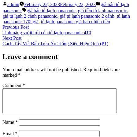
Posted
Posted
admin
February 22, 2023
February 22, 2023
giá bán tủ lạnh
by
in
Tags:
panasonic
giá bán tủ lạnh panasonic
,
giá tiền tủ lạnh panasonic
,
giá tủ lạnh 2 cánh panasonic
,
giá tủ lạnh panasonic 2 cánh
,
tủ lạnh
panasonic 170l giá
,
tủ lạnh panasonic giá bao nhiêu tiền
Post
Previous
Previous Post
post:
Tinh năng vượt trội của tủ lạnh panasonic 410
navigation
Next
Next Post
post:
Cách Tẩy Vết Bẩn Trên Áo Trắng Siêu Hiệu Quả (P1)
Leave a comment
Your email address will not be published.
Required fields are
marked
*
Comment
*
Name
*
Email
*