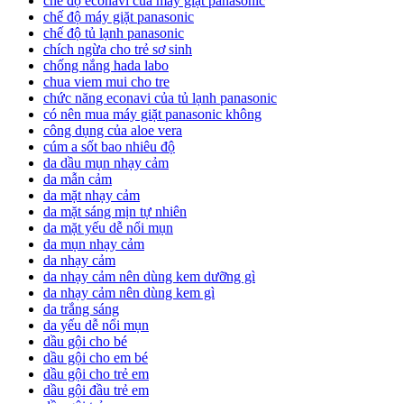
chế độ econavi của máy giặt panasonic
chế độ máy giặt panasonic
chế độ tủ lạnh panasonic
chích ngừa cho trẻ sơ sinh
chống nắng hada labo
chua viem mui cho tre
chức năng econavi của tủ lạnh panasonic
có nên mua máy giặt panasonic không
công dụng của aloe vera
cúm a sốt bao nhiêu độ
da dầu mụn nhạy cảm
da mẫn cảm
da mặt nhạy cảm
da mặt sáng mịn tự nhiên
da mặt yếu dễ nổi mụn
da mụn nhạy cảm
da nhạy cảm
da nhạy cảm nên dùng kem dưỡng gì
da nhạy cảm nên dùng kem gì
da trắng sáng
da yếu dễ nổi mụn
dầu gội cho bé
dầu gội cho em bé
dầu gội cho trẻ em
dầu gội đầu trẻ em