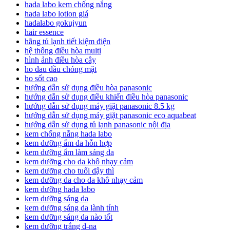
hada labo kem chống nắng
hada labo lotion giá
hadalabo gokujyun
hair essence
hãng tủ lạnh tiết kiệm điện
hệ thống điều hòa multi
hình ảnh điều hòa cây
ho đau đầu chóng mặt
ho sốt cao
hướng dẫn sử dụng điều hòa panasonic
hướng dẫn sử dụng điều khiển điều hòa panasonic
hướng dẫn sử dụng máy giặt panasonic 8.5 kg
hướng dẫn sử dụng máy giặt panasonic eco aquabeat
hướng dẫn sử dụng tủ lạnh panasonic nội địa
kem chống nắng hada labo
kem dưỡng ẩm da hỗn hợp
kem dưỡng ẩm làm sáng da
kem dưỡng cho da khô nhạy cảm
kem dưỡng cho tuổi dậy thì
kem dưỡng da cho da khô nhạy cảm
kem dưỡng hada labo
kem dưỡng sáng da
kem dưỡng sáng da lành tính
kem dưỡng sáng da nào tốt
kem dưỡng trắng d-na