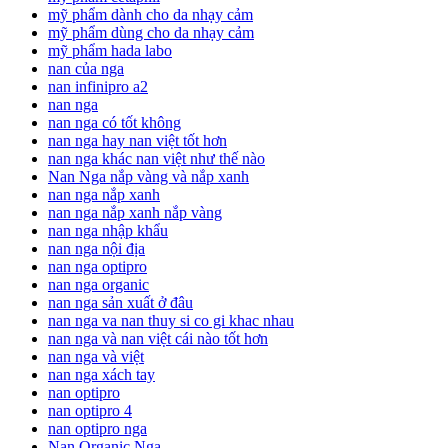
mỹ phẩm dành cho da nhạy cảm
mỹ phẩm dùng cho da nhạy cảm
mỹ phẩm hada labo
nan của nga
nan infinipro a2
nan nga
nan nga có tốt không
nan nga hay nan việt tốt hơn
nan nga khác nan việt như thế nào
Nan Nga nắp vàng và nắp xanh
nan nga nắp xanh
nan nga nắp xanh nắp vàng
nan nga nhập khẩu
nan nga nội địa
nan nga optipro
nan nga organic
nan nga sản xuất ở đâu
nan nga va nan thuy si co gi khac nhau
nan nga và nan việt cái nào tốt hơn
nan nga và việt
nan nga xách tay
nan optipro
nan optipro 4
nan optipro nga
Nan Organic Nga