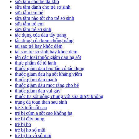
sữa tắm cho bé da khô
sữa tắm dành cho trẻ sơ sinh
sữa tắm em bé
sữa tắm nào tốt cho trẻ sơ sinh
sữa tắm trẻ em
sữa tắm trẻ sơ sinh
tác dụng của dầu tẩy trang
tác dụng của kem chống nắng
tại sao trẻ hay khóc đêm
tai sao tre so sinh hay khoc dem
tên các loại thuốc giảm đau hạ sốt
thực phẩm để tủ lạnh
thuốc giảm đau bao lâu có tác dụng
thuốc giảm đau hạ sốt kháng viêm
thuốc giảm đau mạnh
thuốc giảm đau mọc răng cho bé
thuốc giảm đau vai gáy
thuốc hạ sốt uống chung với sữa được không
trang da toan than sau sinh
trẻ 3 tuổi sốt cao
trẻ bị cúm a sốt cao không hạ
trẻ bị đầy bụng
trẻ bị ho
trẻ bị ho sổ mũi
trẻ bị ho và sổ mũi