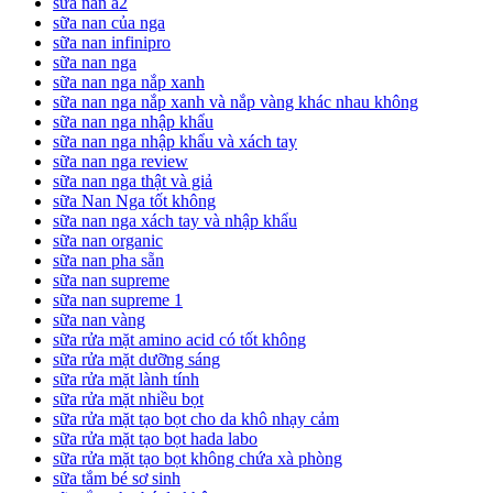
sữa nan a2
sữa nan của nga
sữa nan infinipro
sữa nan nga
sữa nan nga nắp xanh
sữa nan nga nắp xanh và nắp vàng khác nhau không
sữa nan nga nhập khẩu
sữa nan nga nhập khẩu và xách tay
sữa nan nga review
sữa nan nga thật và giả
sữa Nan Nga tốt không
sữa nan nga xách tay và nhập khẩu
sữa nan organic
sữa nan pha sẵn
sữa nan supreme
sữa nan supreme 1
sữa nan vàng
sữa rửa mặt amino acid có tốt không
sữa rửa mặt dưỡng sáng
sữa rửa mặt lành tính
sữa rửa mặt nhiều bọt
sữa rửa mặt tạo bọt cho da khô nhạy cảm
sữa rửa mặt tạo bọt hada labo
sữa rửa mặt tạo bọt không chứa xà phòng
sữa tắm bé sơ sinh