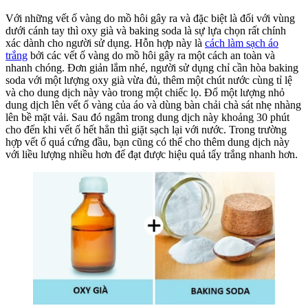
(P1)
Với những vết ố vàng do mồ hôi gây ra và đặc biệt là đối với vùng
dưới cánh tay thì oxy già và baking soda là sự lựa chọn rất chính
xác dành cho người sử dụng. Hỗn hợp này là
cách làm sạch áo
trắng
bởi các vết ố vàng do mồ hôi gây ra một cách an toàn và
nhanh chóng. Đơn giản lắm nhé, người sử dụng chỉ cần hòa baking
soda với một lượng oxy già vừa đủ, thêm một chút nước cùng tỉ lệ
và cho dung dịch này vào trong một chiếc lọ. Đổ một lượng nhỏ
dung dịch lên vết ố vàng của áo và dùng bàn chải chà sát nhẹ nhàng
lên bề mặt vải. Sau đó ngâm trong dung dịch này khoảng 30 phút
cho đến khi vết ố hết hẳn thì giặt sạch lại với nước. Trong trường
hợp vết ố quá cứng đầu, bạn cũng có thể cho thêm dung dịch này
với liều lượng nhiều hơn để đạt được hiệu quả tẩy trắng nhanh hơn.