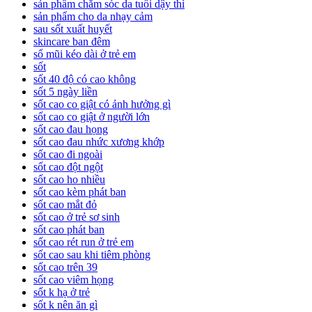
sản phẩm chăm sóc da tuổi dậy thì
sản phẩm cho da nhạy cảm
sau sốt xuất huyết
skincare ban đêm
sổ mũi kéo dài ở trẻ em
sốt
sốt 40 độ có cao không
sốt 5 ngày liền
sốt cao co giật có ảnh hưởng gì
sốt cao co giật ở người lớn
sốt cao đau họng
sốt cao đau nhức xương khớp
sốt cao đi ngoài
sốt cao đột ngột
sốt cao ho nhiều
sốt cao kèm phát ban
sốt cao mắt đỏ
sốt cao ở trẻ sơ sinh
sốt cao phát ban
sốt cao rét run ở trẻ em
sốt cao sau khi tiêm phòng
sốt cao trên 39
sốt cao viêm họng
sốt k hạ ở trẻ
sốt k nên ăn gì