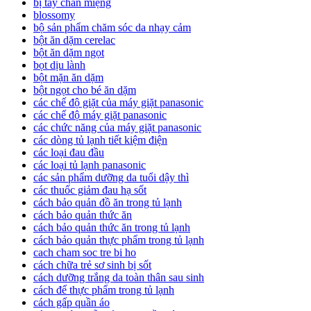
bị tay chân miệng
blossomy
bộ sản phẩm chăm sóc da nhạy cảm
bột ăn dặm cerelac
bột ăn dặm ngọt
bọt dịu lành
bột mặn ăn dặm
bột ngọt cho bé ăn dặm
các chế độ giặt của máy giặt panasonic
các chế độ máy giặt panasonic
các chức năng của máy giặt panasonic
các dòng tủ lạnh tiết kiệm điện
các loại đau đầu
các loại tủ lạnh panasonic
các sản phẩm dưỡng da tuổi dậy thì
các thuốc giảm đau hạ sốt
cách bảo quản đồ ăn trong tủ lạnh
cách bảo quản thức ăn
cách bảo quản thức ăn trong tủ lạnh
cách bảo quản thực phẩm trong tủ lạnh
cach cham soc tre bi ho
cách chữa trẻ sơ sinh bị sốt
cách dưỡng trắng da toàn thân sau sinh
cách để thực phẩm trong tủ lạnh
cách gấp quần áo