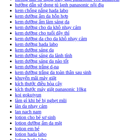
hướng dẫn sử dụng tủ lạnh panasonic nội địa
kem chống nắng hada labo
kem dưỡng ẩm da hỗn hợp
kem dưỡng ẩm làm sáng da
kem dưỡng cho da khô nhạy cảm
kem dưỡng cho tuổi dậy thì
kem dưỡng da cho da khô nhạy cảm
kem dưỡng hada labo
kem dưỡng sáng da
kem dưỡng sáng da lành tính
kem dưỡng sáng da nào tốt
kem dưỡng trắng d-na
kem dưỡng trắng da toàn thân sau sinh
khuyến mãi máy giặt
kích thước điều hòa cây
kích thước máy giặt panasonic 10kg
koi gokujyun
làm gì khi bé bị nghẹt mũi
làn da nhạy cảm
lan nach nam
lotion cho bé sơ sinh
lotion dưỡng ẩm da mặt
lotion em bé
lotion hada labo
lotion hada labo