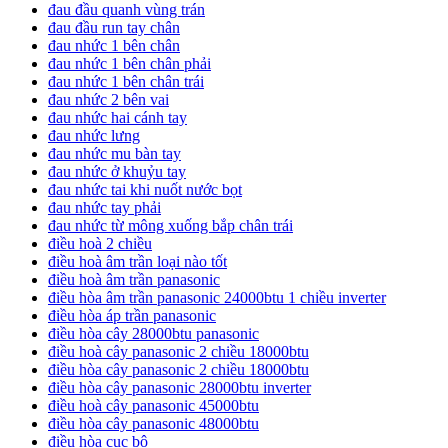
đau đầu quanh vùng trán
đau đầu run tay chân
đau nhức 1 bên chân
đau nhức 1 bên chân phải
đau nhức 1 bên chân trái
đau nhức 2 bên vai
đau nhức hai cánh tay
đau nhức lưng
đau nhức mu bàn tay
đau nhức ở khuỷu tay
đau nhức tai khi nuốt nước bọt
đau nhức tay phải
đau nhức từ mông xuống bắp chân trái
điều hoà 2 chiều
điều hoà âm trần loại nào tốt
điều hoà âm trần panasonic
điều hòa âm trần panasonic 24000btu 1 chiều inverter
điều hòa áp trần panasonic
điều hòa cây 28000btu panasonic
điều hoà cây panasonic 2 chiều 18000btu
điều hòa cây panasonic 2 chiều 18000btu
điều hòa cây panasonic 28000btu inverter
điều hoà cây panasonic 45000btu
điều hòa cây panasonic 48000btu
điều hòa cục bộ