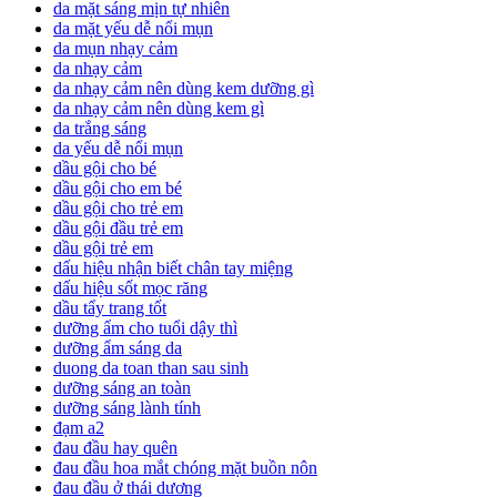
da mặt sáng mịn tự nhiên
da mặt yếu dễ nổi mụn
da mụn nhạy cảm
da nhạy cảm
da nhạy cảm nên dùng kem dưỡng gì
da nhạy cảm nên dùng kem gì
da trắng sáng
da yếu dễ nổi mụn
dầu gội cho bé
dầu gội cho em bé
dầu gội cho trẻ em
dầu gội đầu trẻ em
dầu gội trẻ em
dấu hiệu nhận biết chân tay miệng
dấu hiệu sốt mọc răng
dầu tẩy trang tốt
dưỡng ẩm cho tuổi dậy thì
dưỡng ẩm sáng da
duong da toan than sau sinh
dưỡng sáng an toàn
dưỡng sáng lành tính
đạm a2
đau đầu hay quên
đau đầu hoa mắt chóng mặt buồn nôn
đau đầu ở thái dương