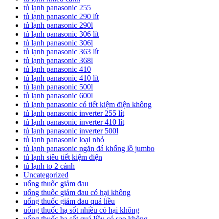
tủ lạnh panasonic 255
tủ lạnh panasonic 290 lít
tủ lạnh panasonic 290l
tủ lạnh panasonic 306 lít
tủ lạnh panasonic 306l
tủ lạnh panasonic 363 lít
tủ lạnh panasonic 368l
tủ lạnh panasonic 410
tủ lạnh panasonic 410 lít
tủ lạnh panasonic 500l
tủ lạnh panasonic 600l
tủ lạnh panasonic có tiết kiệm điện không
tủ lạnh panasonic inverter 255 lít
tủ lạnh panasonic inverter 410 lít
tủ lạnh panasonic inverter 500l
tủ lạnh panasonic loại nhỏ
tủ lạnh panasonic ngăn đá khổng lồ jumbo
tủ lạnh siêu tiết kiệm điện
tủ lạnh to 2 cánh
Uncategorized
uống thuốc giảm đau
uống thuốc giảm đau có hại không
uống thuốc giảm đau quá liều
uống thuốc hạ sốt nhiều có hại không
uống thuốc hạ sốt quá liều có sao không