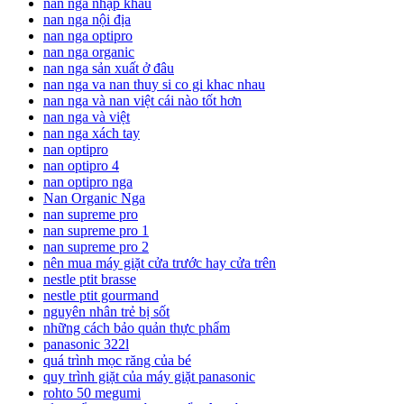
nan nga nhập khẩu
nan nga nội địa
nan nga optipro
nan nga organic
nan nga sản xuất ở đâu
nan nga va nan thuy si co gi khac nhau
nan nga và nan việt cái nào tốt hơn
nan nga và việt
nan nga xách tay
nan optipro
nan optipro 4
nan optipro nga
Nan Organic Nga
nan supreme pro
nan supreme pro 1
nan supreme pro 2
nên mua máy giặt cửa trước hay cửa trên
nestle ptit brasse
nestle ptit gourmand
nguyên nhân trẻ bị sốt
những cách bảo quản thực phẩm
panasonic 322l
quá trình mọc răng của bé
quy trình giặt của máy giặt panasonic
rohto 50 megumi