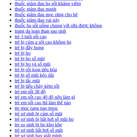
thuốc giảm đau hạ sốt kháng viêm
thuốc giảm đau mạnh
thuốc giảm đau mọc răng cho bé
thuốc giảm đau vai gáy
thuốc hạ sốt uống chung với sữa được không
trang da toan than sau sinh
trẻ 3 tuổi sốt cao
trẻ bị cúm a sốt cao không hạ
trẻ bị đầy bụng
trẻ bị ho
trẻ bị ho sổ mũi
trẻ bị ho và sổ mũi
trẻ bị rối loạn tiêu hóa
trẻ bị sổ mũi kéo dài
trẻ bị tắc mũi
trẻ bị tiêu chảy kèm sốt
trẻ em sốt 38 độ
trẻ em sốt cao 40 độ nên làm gì
trẻ em sốt cao thì làm thế nào
tre moc rang nao truoc
trẻ sơ sinh bị cảm sổ mũi
trẻ sơ sinh bị hắt hơi sổ mũi ho
tre so sinh bi ho kho khe
trẻ sơ sinh hắt hơi sổ mũi
trẻ sơ sinh hay giật mình