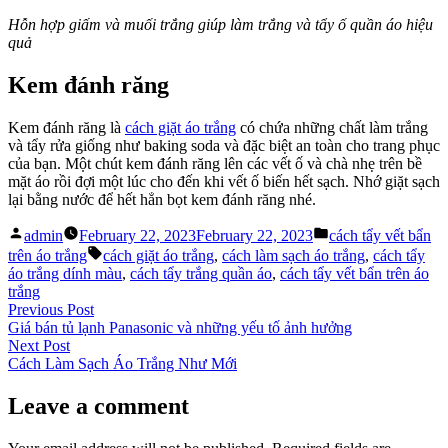
Hỗn hợp giấm và muối trắng giúp làm trắng và tẩy ố quần áo hiệu
quả
Kem đánh răng
Kem đánh răng là
cách giặt áo trắng
có chứa những chất làm trắng
và tẩy rửa giống như baking soda và đặc biệt an toàn cho trang phục
của bạn. Một chút kem đánh răng lên các vết ố và chà nhẹ trên bề
mặt áo rồi đợi một lúc cho đến khi vết ố biến hết sạch. Nhớ giặt sạch
lại bằng nước để hết hẳn bọt kem đánh răng nhé.
Posted
Posted
admin
February 22, 2023
February 22, 2023
cách tẩy vết bẩn
by
in
Tags:
trên áo trắng
cách giặt áo trắng
,
cách làm sạch áo trắng
,
cách tẩy
áo trắng dính màu
,
cách tẩy trắng quần áo
,
cách tẩy vết bẩn trên áo
trắng
Post
Previous
Previous Post
post:
Giá bán tủ lạnh Panasonic và những yếu tố ảnh hưởng
navigation
Next
Next Post
post:
Cách Làm Sạch Áo Trắng Như Mới
Leave a comment