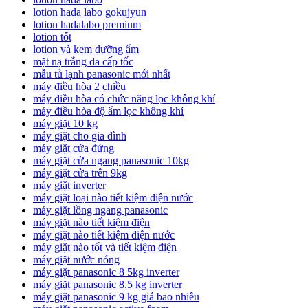
lotion hada labo gokujyun
lotion hadalabo premium
lotion tốt
lotion và kem dưỡng ẩm
mặt nạ trắng da cấp tốc
mẫu tủ lạnh panasonic mới nhất
máy điều hòa 2 chiều
máy điều hòa có chức năng lọc không khí
máy điều hòa độ ẩm lọc không khí
máy giặt 10 kg
máy giặt cho gia đình
máy giặt cửa đứng
máy giặt cửa ngang panasonic 10kg
máy giặt cửa trên 9kg
máy giặt inverter
máy giặt loại nào tiết kiệm điện nước
máy giặt lồng ngang panasonic
máy giặt nào tiết kiệm điện
máy giặt nào tiết kiệm điện nước
máy giặt nào tốt và tiết kiệm điện
máy giặt nước nóng
máy giặt panasonic 8 5kg inverter
máy giặt panasonic 8.5 kg inverter
máy giặt panasonic 9 kg giá bao nhiêu