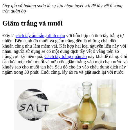
Oxy già và baking soda là sự lựa chọn tuyệt vời để tẩy vết ố vàng
trên quần áo
Giấm trắng và muối
Đây là
cách tẩy áo trắng dính màu
với hỗn hợp có tính tẩy trắng tự
nhiên. Bên cạnh đó muối và giấm trắng đều là những chất diệt
khuẩn cũng như làm mềm vải. Kết hợp hai loại nguyên liệu này với
nhau, người sử dụng sẽ có một dung dịch tẩy vết ố vàng trên áo
trắng cực kỳ hiệu quả.
Cách tẩy trắng quần áo
này khá dễ dàng. Chỉ
cần hòa một chút muối và nửa cốc giấm trắng vào một chậu nước và
khuấy sao cho muối tan hết. Sau đó cho áo vào chậu dung dịch này
ngâm trong 30 phút. Cuối cùng, lấy áo ra và giặt sạch lại với nước.