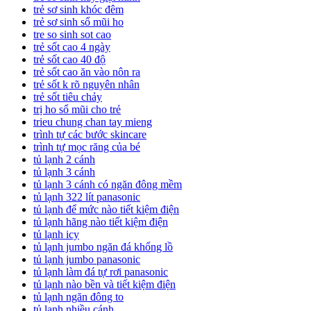
trẻ sơ sinh khóc đêm
trẻ sơ sinh sổ mũi ho
tre so sinh sot cao
trẻ sốt cao 4 ngày
trẻ sốt cao 40 độ
trẻ sốt cao ăn vào nôn ra
trẻ sốt k rõ nguyên nhân
trẻ sốt tiêu chảy
trị ho sổ mũi cho trẻ
trieu chung chan tay mieng
trình tự các bước skincare
trình tự mọc răng của bé
tủ lạnh 2 cánh
tủ lạnh 3 cánh
tủ lạnh 3 cánh có ngăn đông mềm
tủ lạnh 322 lít panasonic
tủ lạnh để mức nào tiết kiệm điện
tủ lạnh hãng nào tiết kiệm điện
tủ lạnh icy
tủ lạnh jumbo ngăn đá khổng lồ
tủ lạnh jumbo panasonic
tủ lạnh làm đá tự rơi panasonic
tủ lạnh nào bền và tiết kiệm điện
tủ lạnh ngăn đông to
tủ lạnh nhiều cánh