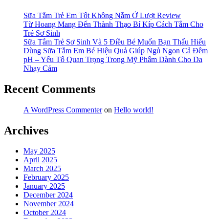
Sữa Tắm Trẻ Em Tốt Không Nằm Ở Lượt Review
Từ Hoang Mang Đến Thành Thạo Bí Kíp Cách Tắm Cho
Trẻ Sơ Sinh
Sữa Tắm Trẻ Sơ Sinh Và 5 Điều Bé Muốn Bạn Thấu Hiểu
Dùng Sữa Tắm Em Bé Hiệu Quả Giúp Ngủ Ngon Cả Đêm
pH – Yếu Tố Quan Trọng Trong Mỹ Phẩm Dành Cho Da
Nhạy Cảm
Recent Comments
A WordPress Commenter
on
Hello world!
Archives
May 2025
April 2025
March 2025
February 2025
January 2025
December 2024
November 2024
October 2024