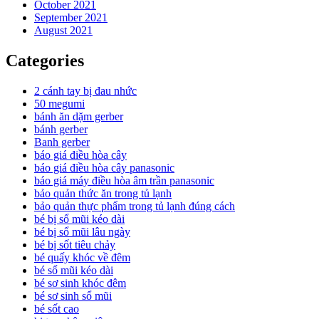
October 2021
September 2021
August 2021
Categories
2 cánh tay bị đau nhức
50 megumi
bánh ăn dặm gerber
bánh gerber
Banh gerber
báo giá điều hòa cây
báo giá điều hòa cây panasonic
báo giá máy điều hòa âm trần panasonic
bảo quản thức ăn trong tủ lạnh
bảo quản thực phẩm trong tủ lạnh đúng cách
bé bị sổ mũi kéo dài
bé bị sổ mũi lâu ngày
bé bị sốt tiêu chảy
bé quấy khóc về đêm
bé sổ mũi kéo dài
bé sơ sinh khóc đêm
bé sơ sinh sổ mũi
bé sốt cao