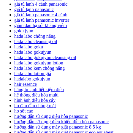
giá tủ lạnh 4 cánh panasonic
giá tủ lạnh panasonic
giá tủ lạnh panasonic 4 cánh
giá tủ lạnh panasonic inverter
giảm đau hạ sốt kháng viêm
goku jyun
hada labo chống nắng
hada labo cleansing oil
hada labo goku
hada labo gokujyun
hada labo gokujyun cleansing oil
hada labo gokujyun lotion
hada labo kem chống nắng
hada labo lotion giá
hadalabo gokujyun
hair essence
hãng tủ lạnh tiết kiệm điện
hệ thống điều hòa multi
hình ảnh điều hòa cây
ho đau đầu chóng mặt
ho sốt cao
hướng dẫn sử dụng điều hòa panasonic
hướng dẫn sử dụng điều khiển điều hòa panasonic
hướng dẫn sử dụng máy giặt panasonic 8.5 kg
hướng dẫn sử dụng máy giặt panasonic eco aquabeat