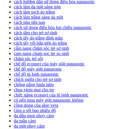
cách hướng dẫn sử dụng điều hòa panasonic
cách làm da mặt sáng mịn
cách làm sạch áo trắng
cách làm trắng sáng da mặt
cách pha sữa nan
cách sử dụng điều hòa hai chiều panasonic
cách tắm cho trẻ sơ sinh
cách tẩy áo trắng dính màu
cách tẩy vết bẩn trên áo trắng
cẩm nang chăm sóc trẻ sơ sinh
cam nang cham soc tre so sinh
chăm sóc trẻ sốt
chế độ econavi của máy giặt panasonic
chế độ máy giặt panasonic
chế độ tủ lạnh panasonic
chích ngừa cho trẻ sơ sinh
chống nắng hada labo
chua viem mui cho tre
chức năng econavi của tủ lạnh panasonic
có nên mua máy giặt panasonic không
công dụng của aloe vera
cúm a sốt bao nhiêu độ
da dầu mụn nhạy cảm
da mẫn cảm
da mặt nhạy cảm