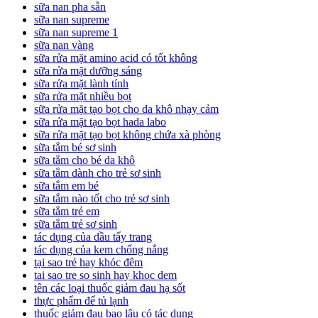
sữa nan pha sẵn
sữa nan supreme
sữa nan supreme 1
sữa nan vàng
sữa rửa mặt amino acid có tốt không
sữa rửa mặt dưỡng sáng
sữa rửa mặt lành tính
sữa rửa mặt nhiều bọt
sữa rửa mặt tạo bọt cho da khô nhạy cảm
sữa rửa mặt tạo bọt hada labo
sữa rửa mặt tạo bọt không chứa xà phòng
sữa tắm bé sơ sinh
sữa tắm cho bé da khô
sữa tắm dành cho trẻ sơ sinh
sữa tắm em bé
sữa tắm nào tốt cho trẻ sơ sinh
sữa tắm trẻ em
sữa tắm trẻ sơ sinh
tác dụng của dầu tẩy trang
tác dụng của kem chống nắng
tại sao trẻ hay khóc đêm
tai sao tre so sinh hay khoc dem
tên các loại thuốc giảm đau hạ sốt
thực phẩm để tủ lạnh
thuốc giảm đau bao lâu có tác dụng