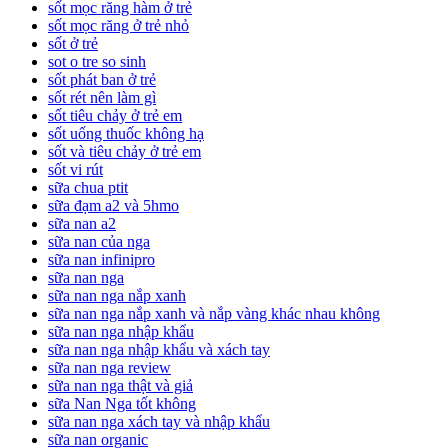
sốt mọc răng hàm ở trẻ
sốt mọc răng ở trẻ nhỏ
sốt ở trẻ
sot o tre so sinh
sốt phát ban ở trẻ
sốt rét nên làm gì
sốt tiêu chảy ở trẻ em
sốt uống thuốc không hạ
sốt và tiêu chảy ở trẻ em
sốt vi rút
sữa chua ptit
sữa đạm a2 và 5hmo
sữa nan a2
sữa nan của nga
sữa nan infinipro
sữa nan nga
sữa nan nga nắp xanh
sữa nan nga nắp xanh và nắp vàng khác nhau không
sữa nan nga nhập khẩu
sữa nan nga nhập khẩu và xách tay
sữa nan nga review
sữa nan nga thật và giả
sữa Nan Nga tốt không
sữa nan nga xách tay và nhập khẩu
sữa nan organic