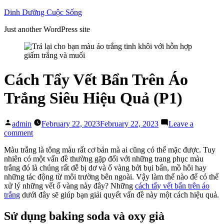
Skip
Dinh Dưỡng Cuộc Sống
to
Just another WordPress site
content
Cách Tẩy Vết Bẩn Trên Áo
Trắng Siêu Hiệu Quả (P1)
Posted
admin
February 22, 2023
February 22, 2023
Leave a
by
on
comment
Cách
Màu trắng là tông màu rất cơ bản mà ai cũng có thể mặc được. Tuy
Tẩy
nhiên có một vấn đề thường gặp đối với những trang phục màu
Vết
trắng đó là chúng rất dễ bị dơ và ố vàng bởi bụi bẩn, mồ hôi hay
Bẩn
những tác động từ môi trường bên ngoài. Vậy làm thế nào để có thể
Trên
xử lý những vết ố vàng này đây? Những
cách tẩy vết bẩn trên áo
Áo
trắng
dưới đây sẽ giúp bạn giải quyết vấn đề này một cách hiệu quả.
Trắng
Siêu
Hiệu
Sử dụng baking soda và oxy già
Quả