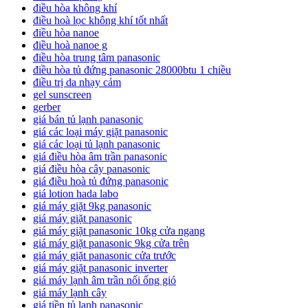
điều hòa không khí
điều hoà lọc không khí tốt nhất
điều hòa nanoe
điều hoà nanoe g
điều hòa trung tâm panasonic
điều hòa tủ đứng panasonic 28000btu 1 chiều
điều trị da nhạy cảm
gel sunscreen
gerber
giá bán tủ lạnh panasonic
giá các loại máy giặt panasonic
giá các loại tủ lạnh panasonic
giá điều hòa âm trần panasonic
giá điều hòa cây panasonic
giá điều hoà tủ đứng panasonic
giá lotion hada labo
giá máy giặt 9kg panasonic
giá máy giặt panasonic
giá máy giặt panasonic 10kg cửa ngang
giá máy giặt panasonic 9kg cửa trên
giá máy giặt panasonic cửa trước
giá máy giặt panasonic inverter
giá máy lạnh âm trần nối ống gió
giá máy lạnh cây
giá tiền tủ lạnh panasonic