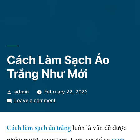
Cách Làm Sạch Áo
Trắng Như Mới
Posted
admin
February 22, 2023
by
on
Leave a comment
Cách
Làm
Cách làm sạch áo trắng
Sạch
luôn là vấn đề được
Áo