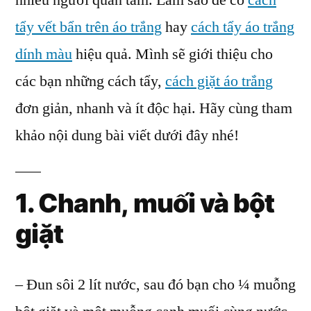
nhiều người quan tâm. Làm sao để có
cách
Trắng
tẩy vết bẩn trên áo trắng
hay
cách tẩy áo trắng
Như
Mới
dính màu
hiệu quả. Mình sẽ giới thiệu cho
các bạn những cách tẩy,
cách giặt áo trắng
đơn giản, nhanh và ít độc hại. Hãy cùng tham
khảo nội dung bài viết dưới đây nhé!
1. Chanh, muối và bột
giặt
– Đun sôi 2 lít nước, sau đó bạn cho ¼ muỗng