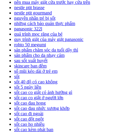
nên mua máy giặt cửa trước hay cửa trên
nestle ptit brasse
nestle ptit gourmand
nguyên nhân trẻ bị sốt
những cách bảo quản thực phẩm
panasonic 322l
quá trình mọc răng của bé
quy trình giặt của máy giặt panasonic
rohto 50 megumi
sản phẩm chăm sóc da tuổi dậy thì
sản phẩm cho da nhạy cảm
sau sốt xuất huyết
skincare ban đêm
sổ mũi kéo dài ở trẻ em
sốt
sốt 40 độ có cao không
sốt 5 ngày liền
sốt cao co giật có ảnh hưởng gì
sốt cao co giật ở người lớn
sốt cao đau họng
sốt cao đau nhức xương khớp
sốt cao đi ngoài
sốt cao đột ngột
sốt cao ho nhiều
sốt cao kèm phát ban