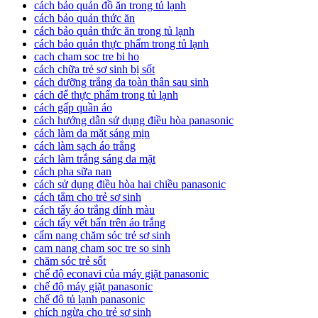
cách bảo quản đồ ăn trong tủ lạnh
cách bảo quản thức ăn
cách bảo quản thức ăn trong tủ lạnh
cách bảo quản thực phẩm trong tủ lạnh
cach cham soc tre bi ho
cách chữa trẻ sơ sinh bị sốt
cách dưỡng trắng da toàn thân sau sinh
cách để thực phẩm trong tủ lạnh
cách gấp quần áo
cách hướng dẫn sử dụng điều hòa panasonic
cách làm da mặt sáng mịn
cách làm sạch áo trắng
cách làm trắng sáng da mặt
cách pha sữa nan
cách sử dụng điều hòa hai chiều panasonic
cách tắm cho trẻ sơ sinh
cách tẩy áo trắng dính màu
cách tẩy vết bẩn trên áo trắng
cẩm nang chăm sóc trẻ sơ sinh
cam nang cham soc tre so sinh
chăm sóc trẻ sốt
chế độ econavi của máy giặt panasonic
chế độ máy giặt panasonic
chế độ tủ lạnh panasonic
chích ngừa cho trẻ sơ sinh