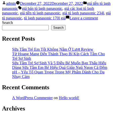
Posted
Posted
Giá
admin
December 27, 2022
December 27, 2022
giá tiền tủ lạnh
by
in
Tags:
Tiền
panasonic
giá bán tủ lạnh panasonic
,
giá các loại tủ lạnh
Tủ
panasonic
,
giá tiền tủ lạnh panasonic
,
giá tủ lạnh panasonic 234l
,
giá
Lạnh
on
tủ panasonic
,
tủ lạnh panasonic 170l giá
Leave a comment
Panasonic
Cập
Search
Hiện
Nhật
Search
Nay”
Giá
Tiền
Recent Posts
Tủ
Lạnh
Panasoni
Sữa Tắm Trẻ Em Tốt Không Nằm Ở Lượt Review
Hiện
Từ Hoang Mang Đến Thành Thạo Bí Kíp Cách Tắm Cho
Nay
Trẻ Sơ Sinh
Sữa Tắm Trẻ Sơ Sinh Và 5 Điều Bé Muốn Bạn Thấu Hiểu
Dùng Sữa Tắm Em Bé Hiệu Quả Giúp Ngủ Ngon Cả Đêm
pH – Yếu Tố Quan Trọng Trong Mỹ Phẩm Dành Cho Da
Nhạy Cảm
Recent Comments
A WordPress Commenter
on
Hello world!
Archives