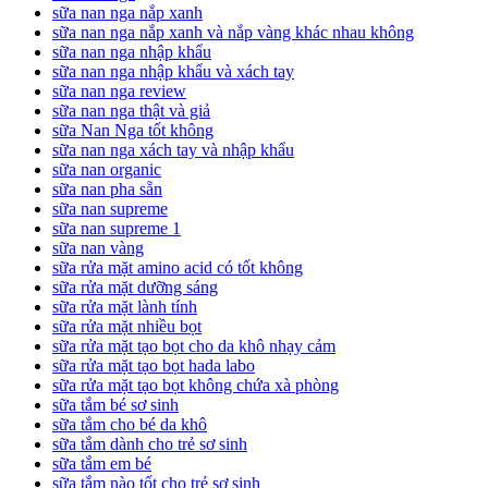
sữa nan nga nắp xanh
sữa nan nga nắp xanh và nắp vàng khác nhau không
sữa nan nga nhập khẩu
sữa nan nga nhập khẩu và xách tay
sữa nan nga review
sữa nan nga thật và giả
sữa Nan Nga tốt không
sữa nan nga xách tay và nhập khẩu
sữa nan organic
sữa nan pha sẵn
sữa nan supreme
sữa nan supreme 1
sữa nan vàng
sữa rửa mặt amino acid có tốt không
sữa rửa mặt dưỡng sáng
sữa rửa mặt lành tính
sữa rửa mặt nhiều bọt
sữa rửa mặt tạo bọt cho da khô nhạy cảm
sữa rửa mặt tạo bọt hada labo
sữa rửa mặt tạo bọt không chứa xà phòng
sữa tắm bé sơ sinh
sữa tắm cho bé da khô
sữa tắm dành cho trẻ sơ sinh
sữa tắm em bé
sữa tắm nào tốt cho trẻ sơ sinh