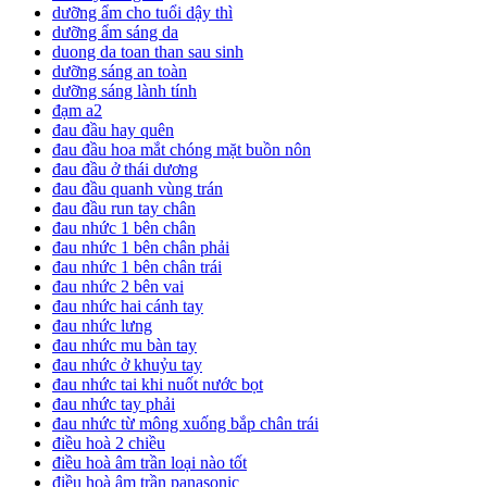
dưỡng ẩm cho tuổi dậy thì
dưỡng ẩm sáng da
duong da toan than sau sinh
dưỡng sáng an toàn
dưỡng sáng lành tính
đạm a2
đau đầu hay quên
đau đầu hoa mắt chóng mặt buồn nôn
đau đầu ở thái dương
đau đầu quanh vùng trán
đau đầu run tay chân
đau nhức 1 bên chân
đau nhức 1 bên chân phải
đau nhức 1 bên chân trái
đau nhức 2 bên vai
đau nhức hai cánh tay
đau nhức lưng
đau nhức mu bàn tay
đau nhức ở khuỷu tay
đau nhức tai khi nuốt nước bọt
đau nhức tay phải
đau nhức từ mông xuống bắp chân trái
điều hoà 2 chiều
điều hoà âm trần loại nào tốt
điều hoà âm trần panasonic