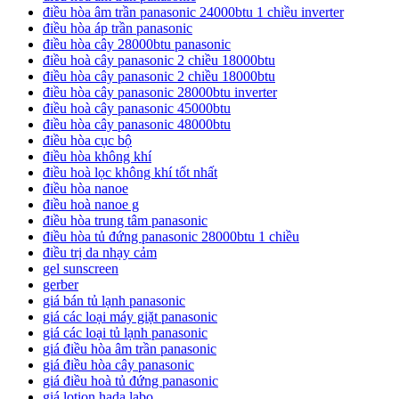
điều hòa âm trần panasonic 24000btu 1 chiều inverter
điều hòa áp trần panasonic
điều hòa cây 28000btu panasonic
điều hoà cây panasonic 2 chiều 18000btu
điều hòa cây panasonic 2 chiều 18000btu
điều hòa cây panasonic 28000btu inverter
điều hoà cây panasonic 45000btu
điều hòa cây panasonic 48000btu
điều hòa cục bộ
điều hòa không khí
điều hoà lọc không khí tốt nhất
điều hòa nanoe
điều hoà nanoe g
điều hòa trung tâm panasonic
điều hòa tủ đứng panasonic 28000btu 1 chiều
điều trị da nhạy cảm
gel sunscreen
gerber
giá bán tủ lạnh panasonic
giá các loại máy giặt panasonic
giá các loại tủ lạnh panasonic
giá điều hòa âm trần panasonic
giá điều hòa cây panasonic
giá điều hoà tủ đứng panasonic
giá lotion hada labo