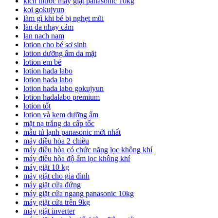
kích thước máy giặt panasonic 10kg
koi gokujyun
làm gì khi bé bị nghẹt mũi
làn da nhạy cảm
lan nach nam
lotion cho bé sơ sinh
lotion dưỡng ẩm da mặt
lotion em bé
lotion hada labo
lotion hada labo
lotion hada labo gokujyun
lotion hadalabo premium
lotion tốt
lotion và kem dưỡng ẩm
mặt nạ trắng da cấp tốc
mẫu tủ lạnh panasonic mới nhất
máy điều hòa 2 chiều
máy điều hòa có chức năng lọc không khí
máy điều hòa độ ẩm lọc không khí
máy giặt 10 kg
máy giặt cho gia đình
máy giặt cửa đứng
máy giặt cửa ngang panasonic 10kg
máy giặt cửa trên 9kg
máy giặt inverter