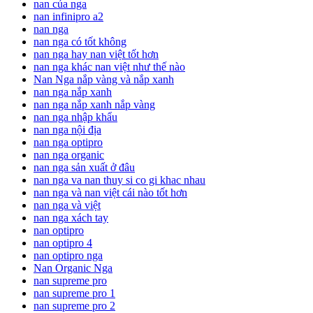
nan của nga
nan infinipro a2
nan nga
nan nga có tốt không
nan nga hay nan việt tốt hơn
nan nga khác nan việt như thế nào
Nan Nga nắp vàng và nắp xanh
nan nga nắp xanh
nan nga nắp xanh nắp vàng
nan nga nhập khẩu
nan nga nội địa
nan nga optipro
nan nga organic
nan nga sản xuất ở đâu
nan nga va nan thuy si co gi khac nhau
nan nga và nan việt cái nào tốt hơn
nan nga và việt
nan nga xách tay
nan optipro
nan optipro 4
nan optipro nga
Nan Organic Nga
nan supreme pro
nan supreme pro 1
nan supreme pro 2