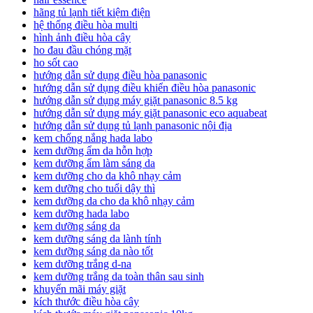
hãng tủ lạnh tiết kiệm điện
hệ thống điều hòa multi
hình ảnh điều hòa cây
ho đau đầu chóng mặt
ho sốt cao
hướng dẫn sử dụng điều hòa panasonic
hướng dẫn sử dụng điều khiển điều hòa panasonic
hướng dẫn sử dụng máy giặt panasonic 8.5 kg
hướng dẫn sử dụng máy giặt panasonic eco aquabeat
hướng dẫn sử dụng tủ lạnh panasonic nội địa
kem chống nắng hada labo
kem dưỡng ẩm da hỗn hợp
kem dưỡng ẩm làm sáng da
kem dưỡng cho da khô nhạy cảm
kem dưỡng cho tuổi dậy thì
kem dưỡng da cho da khô nhạy cảm
kem dưỡng hada labo
kem dưỡng sáng da
kem dưỡng sáng da lành tính
kem dưỡng sáng da nào tốt
kem dưỡng trắng d-na
kem dưỡng trắng da toàn thân sau sinh
khuyến mãi máy giặt
kích thước điều hòa cây