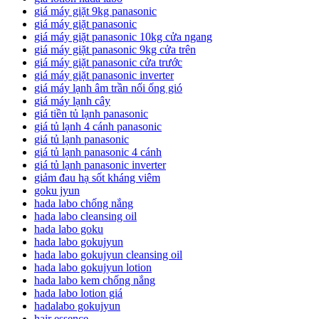
giá máy giặt 9kg panasonic
giá máy giặt panasonic
giá máy giặt panasonic 10kg cửa ngang
giá máy giặt panasonic 9kg cửa trên
giá máy giặt panasonic cửa trước
giá máy giặt panasonic inverter
giá máy lạnh âm trần nối ống gió
giá máy lạnh cây
giá tiền tủ lạnh panasonic
giá tủ lạnh 4 cánh panasonic
giá tủ lạnh panasonic
giá tủ lạnh panasonic 4 cánh
giá tủ lạnh panasonic inverter
giảm đau hạ sốt kháng viêm
goku jyun
hada labo chống nắng
hada labo cleansing oil
hada labo goku
hada labo gokujyun
hada labo gokujyun cleansing oil
hada labo gokujyun lotion
hada labo kem chống nắng
hada labo lotion giá
hadalabo gokujyun
hair essence