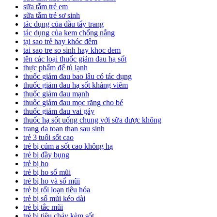
sữa tắm trẻ em
sữa tắm trẻ sơ sinh
tác dụng của dầu tẩy trang
tác dụng của kem chống nắng
tại sao trẻ hay khóc đêm
tai sao tre so sinh hay khoc dem
tên các loại thuốc giảm đau hạ sốt
thực phẩm để tủ lạnh
thuốc giảm đau bao lâu có tác dụng
thuốc giảm đau hạ sốt kháng viêm
thuốc giảm đau mạnh
thuốc giảm đau mọc răng cho bé
thuốc giảm đau vai gáy
thuốc hạ sốt uống chung với sữa được không
trang da toan than sau sinh
trẻ 3 tuổi sốt cao
trẻ bị cúm a sốt cao không hạ
trẻ bị đầy bụng
trẻ bị ho
trẻ bị ho sổ mũi
trẻ bị ho và sổ mũi
trẻ bị rối loạn tiêu hóa
trẻ bị sổ mũi kéo dài
trẻ bị tắc mũi
trẻ bị tiêu chảy kèm sốt