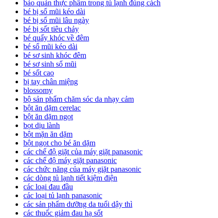
bảo quản thực phẩm trong tủ lạnh đúng cách
bé bị sổ mũi kéo dài
bé bị sổ mũi lâu ngày
bé bị sốt tiêu chảy
bé quấy khóc về đêm
bé sổ mũi kéo dài
bé sơ sinh khóc đêm
bé sơ sinh sổ mũi
bé sốt cao
bị tay chân miệng
blossomy
bộ sản phẩm chăm sóc da nhạy cảm
bột ăn dặm cerelac
bột ăn dặm ngọt
bọt dịu lành
bột mặn ăn dặm
bột ngọt cho bé ăn dặm
các chế độ giặt của máy giặt panasonic
các chế độ máy giặt panasonic
các chức năng của máy giặt panasonic
các dòng tủ lạnh tiết kiệm điện
các loại đau đầu
các loại tủ lạnh panasonic
các sản phẩm dưỡng da tuổi dậy thì
các thuốc giảm đau hạ sốt