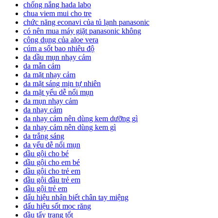
chống nắng hada labo
chua viem mui cho tre
chức năng econavi của tủ lạnh panasonic
có nên mua máy giặt panasonic không
công dụng của aloe vera
cúm a sốt bao nhiêu độ
da dầu mụn nhạy cảm
da mẫn cảm
da mặt nhạy cảm
da mặt sáng mịn tự nhiên
da mặt yếu dễ nổi mụn
da mụn nhạy cảm
da nhạy cảm
da nhạy cảm nên dùng kem dưỡng gì
da nhạy cảm nên dùng kem gì
da trắng sáng
da yếu dễ nổi mụn
dầu gội cho bé
dầu gội cho em bé
dầu gội cho trẻ em
dầu gội đầu trẻ em
dầu gội trẻ em
dấu hiệu nhận biết chân tay miệng
dấu hiệu sốt mọc răng
dầu tẩy trang tốt