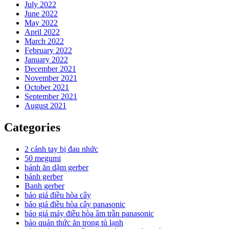
July 2022
June 2022
May 2022
April 2022
March 2022
February 2022
January 2022
December 2021
November 2021
October 2021
September 2021
August 2021
Categories
2 cánh tay bị đau nhức
50 megumi
bánh ăn dặm gerber
bánh gerber
Banh gerber
báo giá điều hòa cây
báo giá điều hòa cây panasonic
báo giá máy điều hòa âm trần panasonic
bảo quản thức ăn trong tủ lạnh