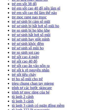
trẻ em sốt 38 độ
trẻ em sốt cao 40 độ nên làm gì
trẻ em sốt cao thì làm thế nào
tre moc rang nao truoc
trẻ sơ sinh bị cảm sổ mũi
trẻ sơ sinh bị hắt hơi sổ mũi ho
tre so sinh bi ho kho khe
trẻ sơ sinh hắt hơi sổ mũi
trẻ sơ sinh hay giật mình
trẻ sơ sinh khóc đêm
trẻ sơ sinh sổ mũi ho
tre so sinh sot cao
trẻ sốt cao 4 ngày
trẻ sốt cao 40 độ
trẻ sốt cao ăn vào nôn ra
trẻ sốt k rõ nguyên nhân
trẻ sốt tiêu chảy
trị ho sổ mũi cho trẻ
trieu chung chan tay mieng
trình tự các bước skincare
trình tự mọc răng của bé
tủ lạnh 2 cánh
tủ lạnh 3 cánh
tủ lạnh 3 cánh có ngăn đông mềm
tủ lạnh 322 lít panasonic