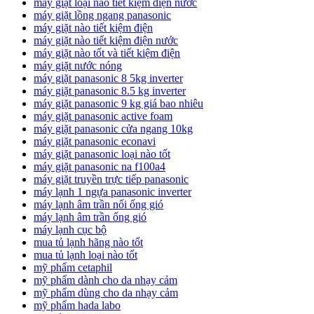
máy giặt loại nào tiết kiệm điện nước
máy giặt lồng ngang panasonic
máy giặt nào tiết kiệm điện
máy giặt nào tiết kiệm điện nước
máy giặt nào tốt và tiết kiệm điện
máy giặt nước nóng
máy giặt panasonic 8 5kg inverter
máy giặt panasonic 8.5 kg inverter
máy giặt panasonic 9 kg giá bao nhiêu
máy giặt panasonic active foam
máy giặt panasonic cửa ngang 10kg
máy giặt panasonic econavi
máy giặt panasonic loại nào tốt
máy giặt panasonic na f100a4
máy giặt truyền trực tiếp panasonic
máy lạnh 1 ngựa panasonic inverter
máy lạnh âm trần nối ống gió
máy lạnh âm trần ống gió
máy lạnh cục bộ
mua tủ lạnh hãng nào tốt
mua tủ lạnh loại nào tốt
mỹ phẩm cetaphil
mỹ phẩm dành cho da nhạy cảm
mỹ phẩm dùng cho da nhạy cảm
mỹ phẩm hada labo