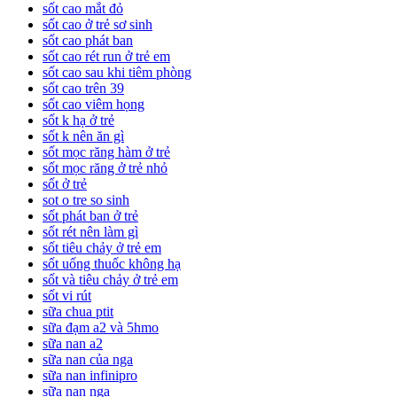
sốt cao mắt đỏ
sốt cao ở trẻ sơ sinh
sốt cao phát ban
sốt cao rét run ở trẻ em
sốt cao sau khi tiêm phòng
sốt cao trên 39
sốt cao viêm họng
sốt k hạ ở trẻ
sốt k nên ăn gì
sốt mọc răng hàm ở trẻ
sốt mọc răng ở trẻ nhỏ
sốt ở trẻ
sot o tre so sinh
sốt phát ban ở trẻ
sốt rét nên làm gì
sốt tiêu chảy ở trẻ em
sốt uống thuốc không hạ
sốt và tiêu chảy ở trẻ em
sốt vi rút
sữa chua ptit
sữa đạm a2 và 5hmo
sữa nan a2
sữa nan của nga
sữa nan infinipro
sữa nan nga