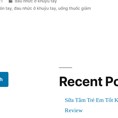
Posted
21
đau nhức ở khuỷu tay
in
ón tay
,
đau nhức ở khuỷu tay
,
uống thuốc giảm
Recent P
h
Sữa Tắm Trẻ Em Tốt 
Review