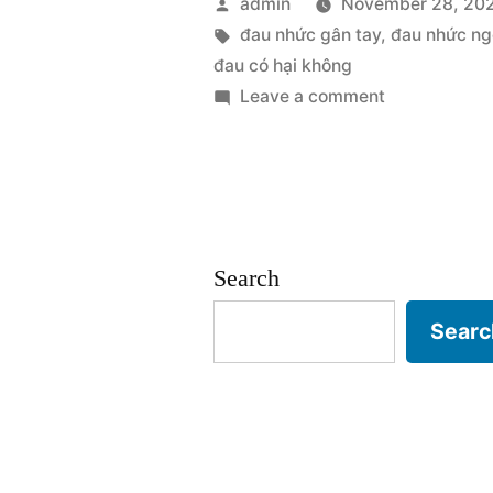
Posted
admin
November 28, 20
Khuỷu
by
Tags:
đau nhức gân tay
,
đau nhức ng
đau có hại không
Tay:
on
Leave a comment
Không
Đau
Nhức
Nên
Ở
Xem
Khuỷu
Nhẹ”
Tay:
Search
Không
Nên
Searc
Xem
Nhẹ