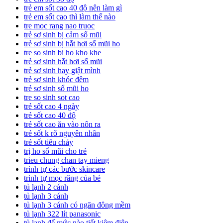
trẻ em sốt cao 40 độ nên làm gì
trẻ em sốt cao thì làm thế nào
tre moc rang nao truoc
trẻ sơ sinh bị cảm sổ mũi
trẻ sơ sinh bị hắt hơi sổ mũi ho
tre so sinh bi ho kho khe
trẻ sơ sinh hắt hơi sổ mũi
trẻ sơ sinh hay giật mình
trẻ sơ sinh khóc đêm
trẻ sơ sinh sổ mũi ho
tre so sinh sot cao
trẻ sốt cao 4 ngày
trẻ sốt cao 40 độ
trẻ sốt cao ăn vào nôn ra
trẻ sốt k rõ nguyên nhân
trẻ sốt tiêu chảy
trị ho sổ mũi cho trẻ
trieu chung chan tay mieng
trình tự các bước skincare
trình tự mọc răng của bé
tủ lạnh 2 cánh
tủ lạnh 3 cánh
tủ lạnh 3 cánh có ngăn đông mềm
tủ lạnh 322 lít panasonic
tủ lạnh để mức nào tiết kiệm điện