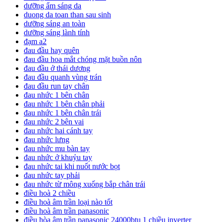
dưỡng ẩm sáng da
duong da toan than sau sinh
dưỡng sáng an toàn
dưỡng sáng lành tính
đạm a2
đau đầu hay quên
đau đầu hoa mắt chóng mặt buồn nôn
đau đầu ở thái dương
đau đầu quanh vùng trán
đau đầu run tay chân
đau nhức 1 bên chân
đau nhức 1 bên chân phải
đau nhức 1 bên chân trái
đau nhức 2 bên vai
đau nhức hai cánh tay
đau nhức lưng
đau nhức mu bàn tay
đau nhức ở khuỷu tay
đau nhức tai khi nuốt nước bọt
đau nhức tay phải
đau nhức từ mông xuống bắp chân trái
điều hoà 2 chiều
điều hoà âm trần loại nào tốt
điều hoà âm trần panasonic
điều hòa âm trần panasonic 24000btu 1 chiều inverter