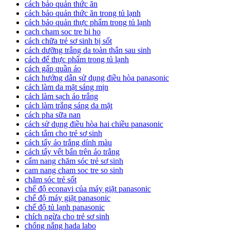
cách bảo quản thức ăn
cách bảo quản thức ăn trong tủ lạnh
cách bảo quản thực phẩm trong tủ lạnh
cach cham soc tre bi ho
cách chữa trẻ sơ sinh bị sốt
cách dưỡng trắng da toàn thân sau sinh
cách để thực phẩm trong tủ lạnh
cách gấp quần áo
cách hướng dẫn sử dụng điều hòa panasonic
cách làm da mặt sáng mịn
cách làm sạch áo trắng
cách làm trắng sáng da mặt
cách pha sữa nan
cách sử dụng điều hòa hai chiều panasonic
cách tắm cho trẻ sơ sinh
cách tẩy áo trắng dính màu
cách tẩy vết bẩn trên áo trắng
cẩm nang chăm sóc trẻ sơ sinh
cam nang cham soc tre so sinh
chăm sóc trẻ sốt
chế độ econavi của máy giặt panasonic
chế độ máy giặt panasonic
chế độ tủ lạnh panasonic
chích ngừa cho trẻ sơ sinh
chống nắng hada labo