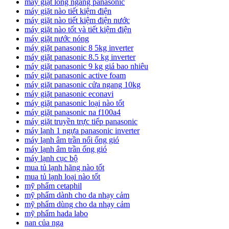
máy giặt lồng ngang panasonic
máy giặt nào tiết kiệm điện
máy giặt nào tiết kiệm điện nước
máy giặt nào tốt và tiết kiệm điện
máy giặt nước nóng
máy giặt panasonic 8 5kg inverter
máy giặt panasonic 8.5 kg inverter
máy giặt panasonic 9 kg giá bao nhiêu
máy giặt panasonic active foam
máy giặt panasonic cửa ngang 10kg
máy giặt panasonic econavi
máy giặt panasonic loại nào tốt
máy giặt panasonic na f100a4
máy giặt truyền trực tiếp panasonic
máy lạnh 1 ngựa panasonic inverter
máy lạnh âm trần nối ống gió
máy lạnh âm trần ống gió
máy lạnh cục bộ
mua tủ lạnh hãng nào tốt
mua tủ lạnh loại nào tốt
mỹ phẩm cetaphil
mỹ phẩm dành cho da nhạy cảm
mỹ phẩm dùng cho da nhạy cảm
mỹ phẩm hada labo
nan của nga