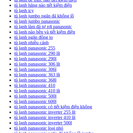
tủ lạnh hãng nào tiết kiệm điện
tủ lạnh icy
tủ lạnh jumbo ngăn đá khổng lồ
tủ lạnh jumbo panasonic
tủ lạnh làm đá tự rơi panasonic
tủ lạnh nào bền và tiết kiệm điện
tủ lạnh ngăn đông to
tủ lạnh nhiều cánh
tủ lạnh panasonic 255
tủ lạnh panasonic 290 lít
tủ lạnh panasonic 290l
tủ lạnh panasonic 306 lít
tủ lạnh panasonic 306l
tủ lạnh panasonic 363 lít
tủ lạnh panasonic 368l
tủ lạnh panasonic 410
tủ lạnh panasonic 410 lít
tủ lạnh panasonic 500l
tủ lạnh panasonic 600l
tủ lạnh panasonic có tiết kiệm điện không
tủ lạnh panasonic inverter 255 lít
tủ lạnh panasonic inverter 410 lít
tủ lạnh panasonic inverter 500l
tủ lạnh panasonic loại nhỏ