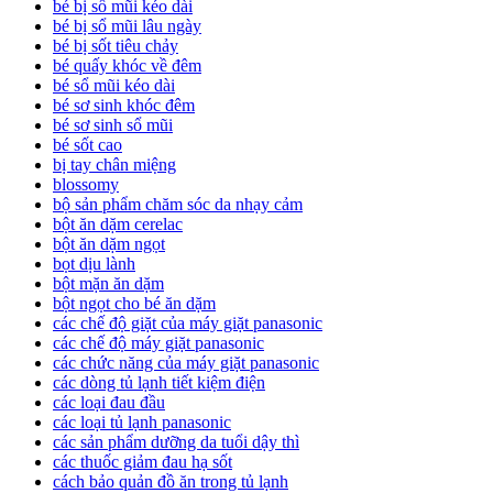
bé bị sổ mũi kéo dài
bé bị sổ mũi lâu ngày
bé bị sốt tiêu chảy
bé quấy khóc về đêm
bé sổ mũi kéo dài
bé sơ sinh khóc đêm
bé sơ sinh sổ mũi
bé sốt cao
bị tay chân miệng
blossomy
bộ sản phẩm chăm sóc da nhạy cảm
bột ăn dặm cerelac
bột ăn dặm ngọt
bọt dịu lành
bột mặn ăn dặm
bột ngọt cho bé ăn dặm
các chế độ giặt của máy giặt panasonic
các chế độ máy giặt panasonic
các chức năng của máy giặt panasonic
các dòng tủ lạnh tiết kiệm điện
các loại đau đầu
các loại tủ lạnh panasonic
các sản phẩm dưỡng da tuổi dậy thì
các thuốc giảm đau hạ sốt
cách bảo quản đồ ăn trong tủ lạnh