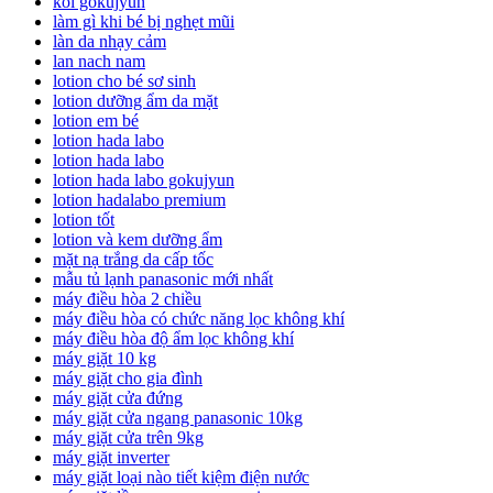
koi gokujyun
làm gì khi bé bị nghẹt mũi
làn da nhạy cảm
lan nach nam
lotion cho bé sơ sinh
lotion dưỡng ẩm da mặt
lotion em bé
lotion hada labo
lotion hada labo
lotion hada labo gokujyun
lotion hadalabo premium
lotion tốt
lotion và kem dưỡng ẩm
mặt nạ trắng da cấp tốc
mẫu tủ lạnh panasonic mới nhất
máy điều hòa 2 chiều
máy điều hòa có chức năng lọc không khí
máy điều hòa độ ẩm lọc không khí
máy giặt 10 kg
máy giặt cho gia đình
máy giặt cửa đứng
máy giặt cửa ngang panasonic 10kg
máy giặt cửa trên 9kg
máy giặt inverter
máy giặt loại nào tiết kiệm điện nước