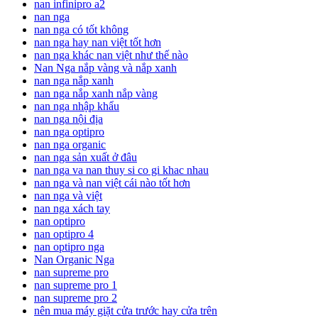
nan infinipro a2
nan nga
nan nga có tốt không
nan nga hay nan việt tốt hơn
nan nga khác nan việt như thế nào
Nan Nga nắp vàng và nắp xanh
nan nga nắp xanh
nan nga nắp xanh nắp vàng
nan nga nhập khẩu
nan nga nội địa
nan nga optipro
nan nga organic
nan nga sản xuất ở đâu
nan nga va nan thuy si co gi khac nhau
nan nga và nan việt cái nào tốt hơn
nan nga và việt
nan nga xách tay
nan optipro
nan optipro 4
nan optipro nga
Nan Organic Nga
nan supreme pro
nan supreme pro 1
nan supreme pro 2
nên mua máy giặt cửa trước hay cửa trên