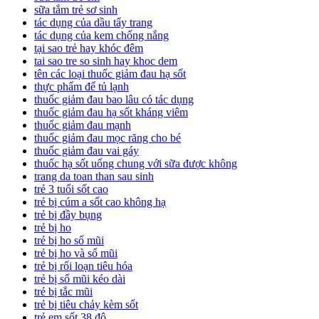
sữa tắm trẻ sơ sinh
tác dụng của dầu tẩy trang
tác dụng của kem chống nắng
tại sao trẻ hay khóc đêm
tai sao tre so sinh hay khoc dem
tên các loại thuốc giảm đau hạ sốt
thực phẩm để tủ lạnh
thuốc giảm đau bao lâu có tác dụng
thuốc giảm đau hạ sốt kháng viêm
thuốc giảm đau mạnh
thuốc giảm đau mọc răng cho bé
thuốc giảm đau vai gáy
thuốc hạ sốt uống chung với sữa được không
trang da toan than sau sinh
trẻ 3 tuổi sốt cao
trẻ bị cúm a sốt cao không hạ
trẻ bị đầy bụng
trẻ bị ho
trẻ bị ho sổ mũi
trẻ bị ho và sổ mũi
trẻ bị rối loạn tiêu hóa
trẻ bị sổ mũi kéo dài
trẻ bị tắc mũi
trẻ bị tiêu chảy kèm sốt
trẻ em sốt 38 độ