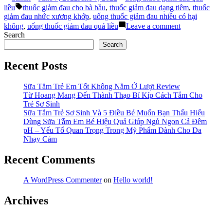
by
in
Tags:
Đau
liều
thuốc giảm đau cho bà bầu
,
thuốc giảm đau dạng tiêm
,
thuốc
Quá
giảm đau nhức xương khớp
,
uống thuốc giảm đau nhiều có hại
Liều
on
không
,
uống thuốc giảm đau quá liều
Leave a comment
Có
Uống
Search
Gây
Thuốc
Search
Nguy
Giảm
Hiểm?”
Đau
Recent Posts
Quá
Liều
Có
Sữa Tắm Trẻ Em Tốt Không Nằm Ở Lượt Review
Gây
Từ Hoang Mang Đến Thành Thạo Bí Kíp Cách Tắm Cho
Nguy
Trẻ Sơ Sinh
Hiểm?
Sữa Tắm Trẻ Sơ Sinh Và 5 Điều Bé Muốn Bạn Thấu Hiểu
Dùng Sữa Tắm Em Bé Hiệu Quả Giúp Ngủ Ngon Cả Đêm
pH – Yếu Tố Quan Trọng Trong Mỹ Phẩm Dành Cho Da
Nhạy Cảm
Recent Comments
A WordPress Commenter
on
Hello world!
Archives