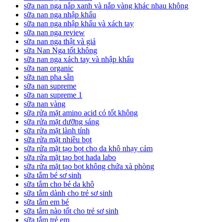
sữa nan nga nắp xanh và nắp vàng khác nhau không
sữa nan nga nhập khẩu
sữa nan nga nhập khẩu và xách tay
sữa nan nga review
sữa nan nga thật và giả
sữa Nan Nga tốt không
sữa nan nga xách tay và nhập khẩu
sữa nan organic
sữa nan pha sẵn
sữa nan supreme
sữa nan supreme 1
sữa nan vàng
sữa rửa mặt amino acid có tốt không
sữa rửa mặt dưỡng sáng
sữa rửa mặt lành tính
sữa rửa mặt nhiều bọt
sữa rửa mặt tạo bọt cho da khô nhạy cảm
sữa rửa mặt tạo bọt hada labo
sữa rửa mặt tạo bọt không chứa xà phòng
sữa tắm bé sơ sinh
sữa tắm cho bé da khô
sữa tắm dành cho trẻ sơ sinh
sữa tắm em bé
sữa tắm nào tốt cho trẻ sơ sinh
sữa tắm trẻ em