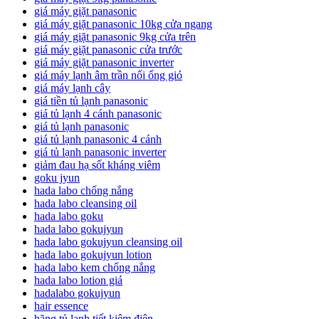
giá máy giặt panasonic
giá máy giặt panasonic 10kg cửa ngang
giá máy giặt panasonic 9kg cửa trên
giá máy giặt panasonic cửa trước
giá máy giặt panasonic inverter
giá máy lạnh âm trần nối ống gió
giá máy lạnh cây
giá tiền tủ lạnh panasonic
giá tủ lạnh 4 cánh panasonic
giá tủ lạnh panasonic
giá tủ lạnh panasonic 4 cánh
giá tủ lạnh panasonic inverter
giảm đau hạ sốt kháng viêm
goku jyun
hada labo chống nắng
hada labo cleansing oil
hada labo goku
hada labo gokujyun
hada labo gokujyun cleansing oil
hada labo gokujyun lotion
hada labo kem chống nắng
hada labo lotion giá
hadalabo gokujyun
hair essence
hãng tủ lạnh tiết kiệm điện