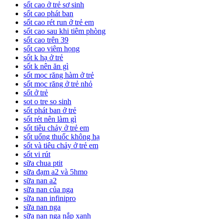
sốt cao ở trẻ sơ sinh
sốt cao phát ban
sốt cao rét run ở trẻ em
sốt cao sau khi tiêm phòng
sốt cao trên 39
sốt cao viêm họng
sốt k hạ ở trẻ
sốt k nên ăn gì
sốt mọc răng hàm ở trẻ
sốt mọc răng ở trẻ nhỏ
sốt ở trẻ
sot o tre so sinh
sốt phát ban ở trẻ
sốt rét nên làm gì
sốt tiêu chảy ở trẻ em
sốt uống thuốc không hạ
sốt và tiêu chảy ở trẻ em
sốt vi rút
sữa chua ptit
sữa đạm a2 và 5hmo
sữa nan a2
sữa nan của nga
sữa nan infinipro
sữa nan nga
sữa nan nga nắp xanh