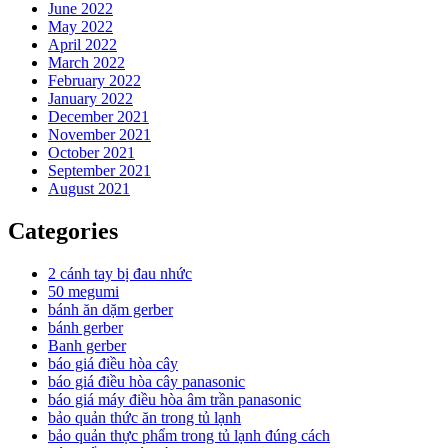
June 2022
May 2022
April 2022
March 2022
February 2022
January 2022
December 2021
November 2021
October 2021
September 2021
August 2021
Categories
2 cánh tay bị đau nhức
50 megumi
bánh ăn dặm gerber
bánh gerber
Banh gerber
báo giá điều hòa cây
báo giá điều hòa cây panasonic
báo giá máy điều hòa âm trần panasonic
bảo quản thức ăn trong tủ lạnh
bảo quản thực phẩm trong tủ lạnh đúng cách