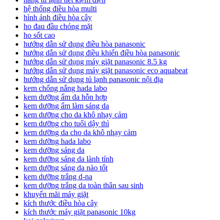
hệ thống điều hòa multi
hình ảnh điều hòa cây
ho đau đầu chóng mặt
ho sốt cao
hướng dẫn sử dụng điều hòa panasonic
hướng dẫn sử dụng điều khiển điều hòa panasonic
hướng dẫn sử dụng máy giặt panasonic 8.5 kg
hướng dẫn sử dụng máy giặt panasonic eco aquabeat
hướng dẫn sử dụng tủ lạnh panasonic nội địa
kem chống nắng hada labo
kem dưỡng ẩm da hỗn hợp
kem dưỡng ẩm làm sáng da
kem dưỡng cho da khô nhạy cảm
kem dưỡng cho tuổi dậy thì
kem dưỡng da cho da khô nhạy cảm
kem dưỡng hada labo
kem dưỡng sáng da
kem dưỡng sáng da lành tính
kem dưỡng sáng da nào tốt
kem dưỡng trắng d-na
kem dưỡng trắng da toàn thân sau sinh
khuyến mãi máy giặt
kích thước điều hòa cây
kích thước máy giặt panasonic 10kg