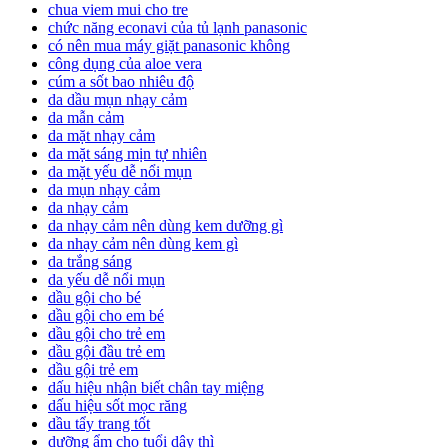
chua viem mui cho tre
chức năng econavi của tủ lạnh panasonic
có nên mua máy giặt panasonic không
công dụng của aloe vera
cúm a sốt bao nhiêu độ
da dầu mụn nhạy cảm
da mẫn cảm
da mặt nhạy cảm
da mặt sáng mịn tự nhiên
da mặt yếu dễ nổi mụn
da mụn nhạy cảm
da nhạy cảm
da nhạy cảm nên dùng kem dưỡng gì
da nhạy cảm nên dùng kem gì
da trắng sáng
da yếu dễ nổi mụn
dầu gội cho bé
dầu gội cho em bé
dầu gội cho trẻ em
dầu gội đầu trẻ em
dầu gội trẻ em
dấu hiệu nhận biết chân tay miệng
dấu hiệu sốt mọc răng
dầu tẩy trang tốt
dưỡng ẩm cho tuổi dậy thì