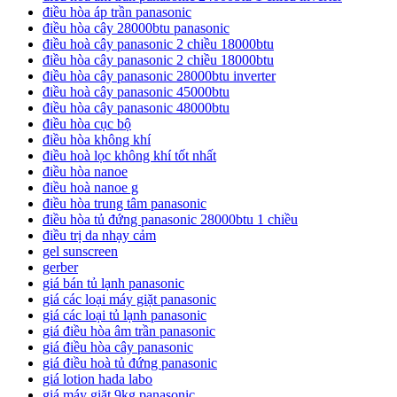
điều hòa áp trần panasonic
điều hòa cây 28000btu panasonic
điều hoà cây panasonic 2 chiều 18000btu
điều hòa cây panasonic 2 chiều 18000btu
điều hòa cây panasonic 28000btu inverter
điều hoà cây panasonic 45000btu
điều hòa cây panasonic 48000btu
điều hòa cục bộ
điều hòa không khí
điều hoà lọc không khí tốt nhất
điều hòa nanoe
điều hoà nanoe g
điều hòa trung tâm panasonic
điều hòa tủ đứng panasonic 28000btu 1 chiều
điều trị da nhạy cảm
gel sunscreen
gerber
giá bán tủ lạnh panasonic
giá các loại máy giặt panasonic
giá các loại tủ lạnh panasonic
giá điều hòa âm trần panasonic
giá điều hòa cây panasonic
giá điều hoà tủ đứng panasonic
giá lotion hada labo
giá máy giặt 9kg panasonic