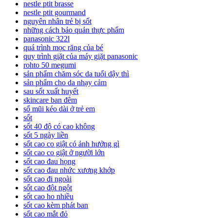
nestle ptit brasse
nestle ptit gourmand
nguyên nhân trẻ bị sốt
những cách bảo quản thực phẩm
panasonic 322l
quá trình mọc răng của bé
quy trình giặt của máy giặt panasonic
rohto 50 megumi
sản phẩm chăm sóc da tuổi dậy thì
sản phẩm cho da nhạy cảm
sau sốt xuất huyết
skincare ban đêm
sổ mũi kéo dài ở trẻ em
sốt
sốt 40 độ có cao không
sốt 5 ngày liền
sốt cao co giật có ảnh hưởng gì
sốt cao co giật ở người lớn
sốt cao đau họng
sốt cao đau nhức xương khớp
sốt cao đi ngoài
sốt cao đột ngột
sốt cao ho nhiều
sốt cao kèm phát ban
sốt cao mắt đỏ