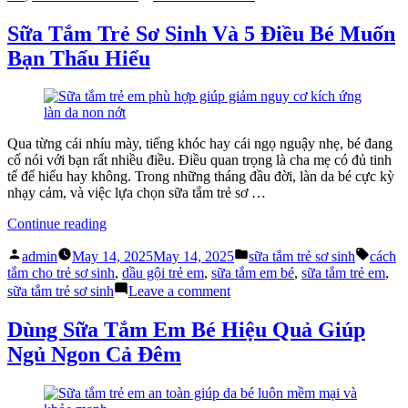
Thạo
Từ
Bí
Hoang
Sữa Tắm Trẻ Sơ Sinh Và 5 Điều Bé Muốn
Kíp
Mang
Bạn Thấu Hiểu
Cách
Đến
Tắm
Thành
Cho
Thạo
Trẻ
Bí
Sơ
Kíp
Sinh”
Cách
Qua từng cái nhíu mày, tiếng khóc hay cái ngọ nguậy nhẹ, bé đang
Tắm
cố nói với bạn rất nhiều điều. Điều quan trọng là cha mẹ có đủ tinh
Cho
tế để hiểu hay không. Trong những tháng đầu đời, làn da bé cực kỳ
Trẻ
nhạy cảm, và việc lựa chọn sữa tắm trẻ sơ …
Sơ
Sinh
“Sữa
Continue reading
Tắm
Posted
Posted
Tags:
Trẻ
admin
May 14, 2025
May 14, 2025
sữa tắm trẻ sơ sinh
cách
by
in
Sơ
tắm cho trẻ sơ sinh
,
dầu gội trẻ em
,
sữa tắm em bé
,
sữa tắm trẻ em
,
Sinh
on
sữa tắm trẻ sơ sinh
Leave a comment
Và
Sữa
5
Tắm
Dùng Sữa Tắm Em Bé Hiệu Quả Giúp
Điều
Trẻ
Ngủ Ngon Cả Đêm
Bé
Sơ
Muốn
Sinh
Bạn
Và
Thấu
5