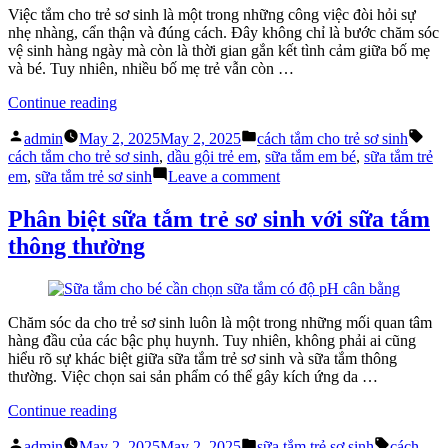
tắm
Việc tắm cho trẻ sơ sinh là một trong những công việc đòi hỏi sự
trẻ
nhẹ nhàng, cẩn thận và đúng cách. Đây không chỉ là bước chăm sóc
em
vệ sinh hàng ngày mà còn là thời gian gắn kết tình cảm giữa bố mẹ
và bé. Tuy nhiên, nhiều bố mẹ trẻ vẫn còn …
“Cách
Continue reading
tắm
Posted
Posted
Tag
cho
admin
May 2, 2025
May 2, 2025
cách tắm cho trẻ sơ sinh
by
in
trẻ
cách tắm cho trẻ sơ sinh
,
dầu gội trẻ em
,
sữa tắm em bé
,
sữa tắm trẻ
sơ
on
em
,
sữa tắm trẻ sơ sinh
Leave a comment
sinh
Cách
mà
tắm
Phân biệt sữa tắm trẻ sơ sinh với sữa tắm
bố
cho
thông thường
mẹ
trẻ
cần
sơ
biết”
sinh
mà
bố
Chăm sóc da cho trẻ sơ sinh luôn là một trong những mối quan tâm
mẹ
hàng đầu của các bậc phụ huynh. Tuy nhiên, không phải ai cũng
cần
hiểu rõ sự khác biệt giữa sữa tắm trẻ sơ sinh và sữa tắm thông
biết
thường. Việc chọn sai sản phẩm có thể gây kích ứng da …
“Phân
Continue reading
biệt
Posted
Posted
Tags:
sữa
admin
May 2, 2025
May 2, 2025
sữa tắm trẻ sơ sinh
cách