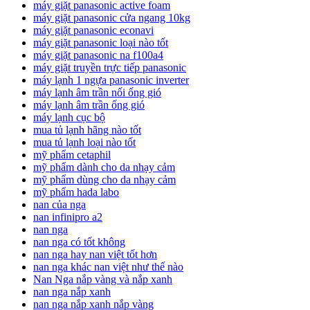
máy giặt panasonic active foam
máy giặt panasonic cửa ngang 10kg
máy giặt panasonic econavi
máy giặt panasonic loại nào tốt
máy giặt panasonic na f100a4
máy giặt truyền trực tiếp panasonic
máy lạnh 1 ngựa panasonic inverter
máy lạnh âm trần nối ống gió
máy lạnh âm trần ống gió
máy lạnh cục bộ
mua tủ lạnh hãng nào tốt
mua tủ lạnh loại nào tốt
mỹ phẩm cetaphil
mỹ phẩm dành cho da nhạy cảm
mỹ phẩm dùng cho da nhạy cảm
mỹ phẩm hada labo
nan của nga
nan infinipro a2
nan nga
nan nga có tốt không
nan nga hay nan việt tốt hơn
nan nga khác nan việt như thế nào
Nan Nga nắp vàng và nắp xanh
nan nga nắp xanh
nan nga nắp xanh nắp vàng