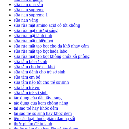
sữa nan pha sẵn
sữa nan supreme
sữa nan supreme 1
sữa nan vàng
sữa rửa mặt amino acid có tốt không
sữa rửa mặt dưỡng sáng
sữa rửa mặt lành tính
sữa rửa mặt nhiều bọt
sữa rửa mặt tạo bọt cho da khô nhạy cảm
sữa rửa mặt tạo bọt hada labo
sữa rửa mặt tạo bọt không chứa xà phòng
sữa tắm bé sơ sinh
sữa tắm cho bé da khô
sữa tắm dành cho trẻ sơ sinh
sữa tắm em bé
sữa tắm nào tốt cho trẻ sơ sinh
sữa tắm trẻ em
sữa tắm trẻ sơ sinh
tác dụng của dầu tẩy trang
tác dụng của kem chống nắng
tại sao trẻ hay khóc đêm
tai sao tre so sinh hay khoc dem
tên các loại thuốc giảm đau hạ sốt
thực phẩm để tủ lạnh
thuốc giảm đau bao lâu có tác dụng