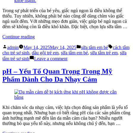
Hiểu”
Điều
Bé
Trong sự phát triển của bé yêu, giấc ngủ ngon là điều không thể
Muốn
thiếu. Tuy nhiên, không phải bé nào cũng dễ dàng chìm vào giấc
Bạn
ngủ suốt đêm. Với những mẹo đơn giản, việc giúp bé ngủ ngon cả
Thấu
đêm sẽ không còn là điều khó khăn. Đặc biệt, chọn lựa sữa tắm …
Hiểu
“Dùng
Continue reading
Sữa
Posted
Posted
Tags:
Tắm
admin
May 14, 2025
May 14, 2025
sữa tắm em bé
cách tắm
by
in
Em
cho trẻ sơ sinh
,
dầu gội trẻ em
,
sữa tắm em bé
,
sữa tắm trẻ em
,
sữa
Bé
on
tắm trẻ sơ sinh
Leave a comment
Hiệu
Dùng
Quả
Sữa
pH – Yếu Tố Quan Trọng Trong Mỹ
Giúp
Tắm
Phẩm Dành Cho Da Nhạy Cảm
Ngủ
Em
Ngon
Bé
Cả
Hiệu
Đêm”
Quả
Giúp
Ngủ
Khi chăm sóc da nhạy cảm, việc lựa chọn đúng sản phẩm là yếu tố
Ngon
quan trọng nhất. Nhưng bạn có biết rằng pH của các sản phẩm cũng
Cả
ảnh hưởng mạnh mẽ đến làn da mẫn cảm của bạn? Nhiều người
Đêm
thường bỏ qua yếu tố này, nhưng nếu không chú ý đến, bạn …