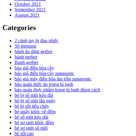
October 2021
September 2021
August 2021
Categories
2 cánh tay bị đau nhức
50 megumi
bánh ăn dặm gerber
bánh gerber
Banh gerber
báo giá điều hòa cây
báo giá điều hòa cây panasonic
báo giá máy điều hòa âm trần panasonic
bảo quản thức ăn trong tủ lạnh
bảo quản thực phẩm trong tủ lạnh đúng cách
bé bị sổ mũi kéo dài
bé bị sổ mũi lâu ngày
bé bị sốt tiêu chảy
bé quấy khóc về đêm
bé sổ mũi kéo dài
bé sơ sinh khóc đêm
bé sơ sinh sổ mũi
bé sốt cao