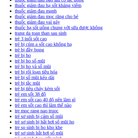
thuốc giảm đau hạ sốt kháng viêm
thuốc giảm đau mạnh
thuốc giảm đau mọc răng cho bé
thuốc giảm đau vai gáy
thuốc hạ sốt uống chung với sữa được không
trang da toan than sau sinh
trẻ 3 tuổi sốt cao
trẻ bị cúm a sốt cao không hạ
trẻ bị đầy bụng
trẻ bị ho
trẻ bị ho sổ mũi
trẻ bị ho và sổ mũi
trẻ bị rối loạn tiêu hóa
trẻ bị sổ mũi kéo dài
trẻ bị tắc mũi
trẻ bị tiêu chảy kèm sốt
trẻ em sốt 38 độ
trẻ em sốt cao 40 độ nên làm gì
trẻ em sốt cao thì làm thế nào
tre moc rang nao truoc
trẻ sơ sinh bị cảm sổ mũi
trẻ sơ sinh bị hắt hơi sổ mũi ho
tre so sinh bi ho kho khe
trẻ sơ sinh hắt hơi sổ mũi