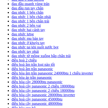
đau đầu quanh vùng trán
đau đầu run tay chân
đau nhức 1 bên chân
đau nhức 1 bên chân phải
đau nhức 1 bên chân trái
đau nhức 2 bên vai
đau nhức hai cánh tay
đau nhức lưng
đau nhức mu bàn tay
đau nhức ở khuỷu tay
đau nhức tai khi nuốt nước bọt
đau nhức tay phải
đau nhức từ mông xuống bắp chân trái
điều hoà 2 chiều
điều hoà âm trần loại nào tốt
điều hoà âm trần panasonic
điều hòa âm trần panasonic 24000btu 1 chiều inverter
điều hòa áp trần panasonic
điều hòa cây 28000btu panasonic
điều hoà cây panasonic 2 chiều 18000btu
điều hòa cây panasonic 2 chiều 18000btu
điều hòa cây panasonic 28000btu inverter
điều hoà cây panasonic 45000btu
điều hòa cây panasonic 48000btu
điều hòa cục bộ