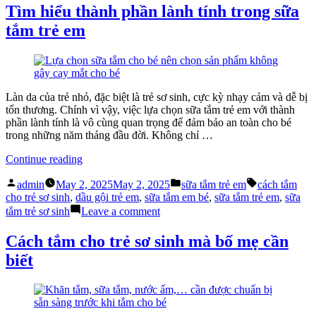
Đừng
M
Tìm hiểu thành phần lành tính trong sữa
Bỏ
C
tắm trẻ em
Qua
N
Sự
Tờ
Thật
Gi
Này!”
Đừ
Bỏ
Qu
Làn da của trẻ nhỏ, đặc biệt là trẻ sơ sinh, cực kỳ nhạy cảm và dễ bị
Sự
tổn thương. Chính vì vậy, việc lựa chọn sữa tắm trẻ em với thành
Th
phần lành tính là vô cùng quan trọng để đảm bảo an toàn cho bé
Nà
trong những năm tháng đầu đời. Không chỉ …
“Tìm
Continue reading
hiểu
Posted
Posted
Tags:
thành
admin
May 2, 2025
May 2, 2025
sữa tắm trẻ em
cách tắm
by
in
phần
cho trẻ sơ sinh
,
dầu gội trẻ em
,
sữa tắm em bé
,
sữa tắm trẻ em
,
sữa
lành
on
tắm trẻ sơ sinh
Leave a comment
tính
Tìm
trong
hiểu
Cách tắm cho trẻ sơ sinh mà bố mẹ cần
sữa
thành
biết
tắm
phần
trẻ
lành
em”
tính
trong
sữa