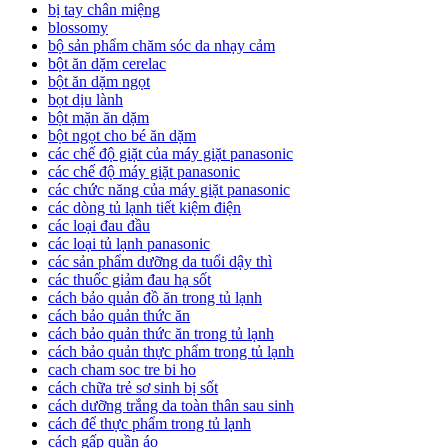
bị tay chân miệng
blossomy
bộ sản phẩm chăm sóc da nhạy cảm
bột ăn dặm cerelac
bột ăn dặm ngọt
bọt dịu lành
bột mặn ăn dặm
bột ngọt cho bé ăn dặm
các chế độ giặt của máy giặt panasonic
các chế độ máy giặt panasonic
các chức năng của máy giặt panasonic
các dòng tủ lạnh tiết kiệm điện
các loại đau đầu
các loại tủ lạnh panasonic
các sản phẩm dưỡng da tuổi dậy thì
các thuốc giảm đau hạ sốt
cách bảo quản đồ ăn trong tủ lạnh
cách bảo quản thức ăn
cách bảo quản thức ăn trong tủ lạnh
cách bảo quản thực phẩm trong tủ lạnh
cach cham soc tre bi ho
cách chữa trẻ sơ sinh bị sốt
cách dưỡng trắng da toàn thân sau sinh
cách để thực phẩm trong tủ lạnh
cách gấp quần áo