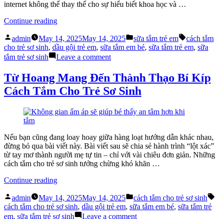
internet không thể thay thế cho sự hiểu biết khoa học và …
“Sữa
Continue reading
Tắm
Posted
Posted
Tags:
Trẻ
admin
May 14, 2025
May 14, 2025
sữa tắm trẻ em
cách tắm
by
in
Em
cho trẻ sơ sinh
,
dầu gội trẻ em
,
sữa tắm em bé
,
sữa tắm trẻ em
,
sữa
Tốt
on
tắm trẻ sơ sinh
Leave a comment
Không
Sữa
Nằm
Tắm
Từ Hoang Mang Đến Thành Thạo Bí Kíp
Ở
Trẻ
Cách Tắm Cho Trẻ Sơ Sinh
Lượt
Em
Review”
Tốt
Không
Nằm
Ở
Lượt
Nếu bạn cũng đang loay hoay giữa hàng loạt hướng dẫn khác nhau,
Review
đừng bỏ qua bài viết này. Bài viết sau sẽ chia sẻ hành trình “lột xác”
từ tay mơ thành người mẹ tự tin – chỉ với vài chiêu đơn giản. Những
cách tắm cho trẻ sơ sinh tưởng chừng khó khăn …
“Từ
Continue reading
Hoang
Posted
Posted
T
Mang
admin
May 14, 2025
May 14, 2025
cách tắm cho trẻ sơ sinh
by
in
Đến
cách tắm cho trẻ sơ sinh
,
dầu gội trẻ em
,
sữa tắm em bé
,
sữa tắm trẻ
Thành
on
em
,
sữa tắm trẻ sơ sinh
Leave a comment