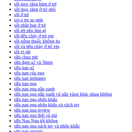
sốt mọc răng hàm ở trẻ
sốt mọc răng ở trẻ nhỏ
sốt ở trẻ
sot o tre so sinh
sốt phát ban ở trẻ
sốt rét nên làm gì
sốt tiêu chảy ở trẻ em
sốt uống thuốc không hạ
sốt và tiêu chảy ở trẻ em
sốt vi rút
sữa chua ptit
sữa đạm a2 và 5hmo
sữa nan a2
sữa nan của nga
sữa nan infinipro
sữa nan nga
sữa nan nga nắp xanh
sữa nan nga nắp xanh và nắp vàng khác nhau không
sữa nan nga nhập khẩu
sữa nan nga nhập khẩu và xách tay
sữa nan nga review
sữa nan nga thật và giả
sữa Nan Nga tốt không
sữa nan nga xách tay và nhập khẩu
sữa nan organic