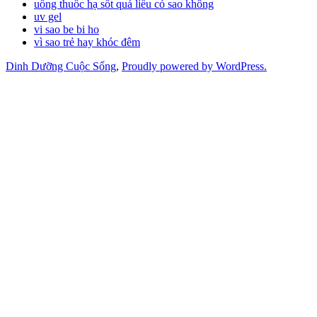
uống thuốc hạ sốt quá liều có sao không
uv gel
vi sao be bi ho
vì sao trẻ hay khóc đêm
Dinh Dưỡng Cuộc Sống
,
Proudly powered by WordPress.