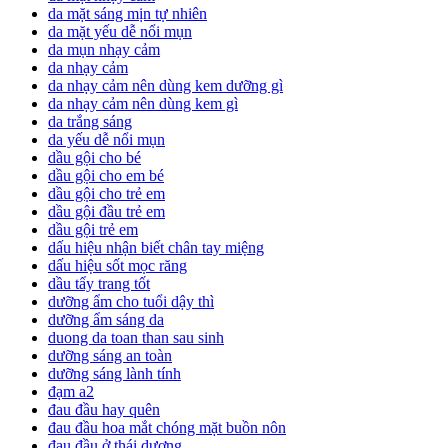
da mặt sáng mịn tự nhiên
da mặt yếu dễ nổi mụn
da mụn nhạy cảm
da nhạy cảm
da nhạy cảm nên dùng kem dưỡng gì
da nhạy cảm nên dùng kem gì
da trắng sáng
da yếu dễ nổi mụn
dầu gội cho bé
dầu gội cho em bé
dầu gội cho trẻ em
dầu gội đầu trẻ em
dầu gội trẻ em
dấu hiệu nhận biết chân tay miệng
dấu hiệu sốt mọc răng
dầu tẩy trang tốt
dưỡng ẩm cho tuổi dậy thì
dưỡng ẩm sáng da
duong da toan than sau sinh
dưỡng sáng an toàn
dưỡng sáng lành tính
đạm a2
đau đầu hay quên
đau đầu hoa mắt chóng mặt buồn nôn
đau đầu ở thái dương