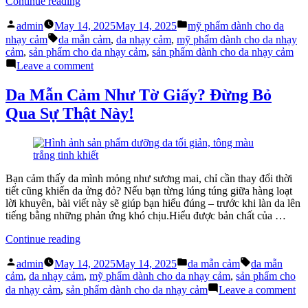
“pH
Continue reading
–
Posted
Posted
Yếu
admin
May 14, 2025
May 14, 2025
mỹ phẩm dành cho da
by
in
Tags:
Tố
nhạy cảm
da mẫn cảm
,
da nhạy cảm
,
mỹ phẩm dành cho da nhạy
Quan
cảm
,
sản phẩm cho da nhạy cảm
,
sản phẩm dành cho da nhạy cảm
Trọng
on
Leave a comment
Trong
pH
Mỹ
–
Da Mẫn Cảm Như Tờ Giấy? Đừng Bỏ
Phẩm
Yếu
Qua Sự Thật Này!
Dành
Tố
Cho
Quan
Da
Trọng
Nhạy
Trong
Cảm”
Mỹ
Phẩm
Bạn cảm thấy da mình mỏng như sương mai, chỉ cần thay đổi thời
Dành
tiết cũng khiến da ửng đỏ? Nếu bạn từng lúng túng giữa hàng loạt
Cho
lời khuyên, bài viết này sẽ giúp bạn hiểu đúng – trước khi làn da lên
Da
tiếng bằng những phản ứng khó chịu.Hiểu được bản chất của …
Nhạy
Cảm
“Da
Continue reading
Mẫn
Posted
Posted
Tags:
Cảm
admin
May 14, 2025
May 14, 2025
da mẫn cảm
da mẫn
by
in
Như
cảm
,
da nhạy cảm
,
mỹ phẩm dành cho da nhạy cảm
,
sản phẩm cho
Tờ
on
da nhạy cảm
,
sản phẩm dành cho da nhạy cảm
Leave a comment
Giấy?
Da