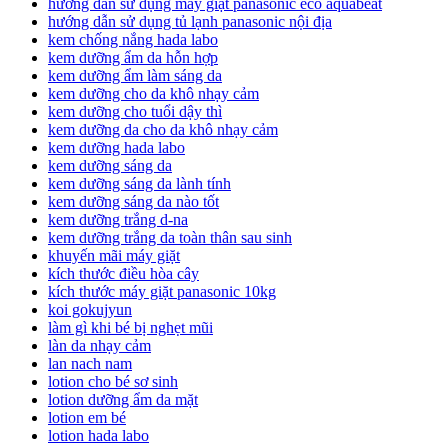
hướng dẫn sử dụng máy giặt panasonic eco aquabeat
hướng dẫn sử dụng tủ lạnh panasonic nội địa
kem chống nắng hada labo
kem dưỡng ẩm da hỗn hợp
kem dưỡng ẩm làm sáng da
kem dưỡng cho da khô nhạy cảm
kem dưỡng cho tuổi dậy thì
kem dưỡng da cho da khô nhạy cảm
kem dưỡng hada labo
kem dưỡng sáng da
kem dưỡng sáng da lành tính
kem dưỡng sáng da nào tốt
kem dưỡng trắng d-na
kem dưỡng trắng da toàn thân sau sinh
khuyến mãi máy giặt
kích thước điều hòa cây
kích thước máy giặt panasonic 10kg
koi gokujyun
làm gì khi bé bị nghẹt mũi
làn da nhạy cảm
lan nach nam
lotion cho bé sơ sinh
lotion dưỡng ẩm da mặt
lotion em bé
lotion hada labo