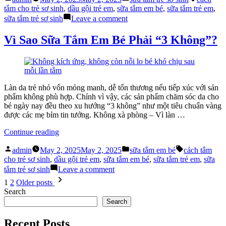
by
in
tắm
tắm cho trẻ sơ sinh
,
dầu gội trẻ em
,
sữa tắm em bé
,
sữa tắm trẻ em
,
trẻ
on
sữa tắm trẻ sơ sinh
Leave a comment
sơ
Phân
sinh
biệt
Vì Sao Sữa Tắm Em Bé Phải “3 Không”?
với
sữa
sữa
tắm
tắm
trẻ
thông
sơ
thường”
sinh
Làn da trẻ nhỏ vốn mỏng manh, dễ tổn thương nếu tiếp xúc với sản
với
phẩm không phù hợp. Chính vì vậy, các sản phẩm chăm sóc da cho
sữa
bé ngày nay đều theo xu hướng “3 không” như một tiêu chuẩn vàng
tắm
được các mẹ bỉm tin tưởng. Không xà phòng – Vì làn …
thông
thường
“Vì
Continue reading
Sao
Posted
Posted
Tags:
Sữa
admin
May 2, 2025
May 2, 2025
sữa tắm em bé
cách tắm
by
in
Tắm
cho trẻ sơ sinh
,
dầu gội trẻ em
,
sữa tắm em bé
,
sữa tắm trẻ em
,
sữa
Em
on
tắm trẻ sơ sinh
Leave a comment
Bé
Vì
Posts
1
2
Older posts
Phải
Sao
pagination
Search
“3
Sữa
Search
Không”?”
Tắm
Em
Recent Posts
Bé