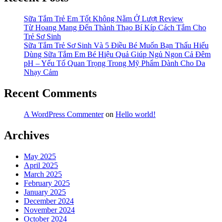
Phải
“3
Sữa Tắm Trẻ Em Tốt Không Nằm Ở Lượt Review
Không”?
Từ Hoang Mang Đến Thành Thạo Bí Kíp Cách Tắm Cho
Trẻ Sơ Sinh
Sữa Tắm Trẻ Sơ Sinh Và 5 Điều Bé Muốn Bạn Thấu Hiểu
Dùng Sữa Tắm Em Bé Hiệu Quả Giúp Ngủ Ngon Cả Đêm
pH – Yếu Tố Quan Trọng Trong Mỹ Phẩm Dành Cho Da
Nhạy Cảm
Recent Comments
A WordPress Commenter
on
Hello world!
Archives
May 2025
April 2025
March 2025
February 2025
January 2025
December 2024
November 2024
October 2024