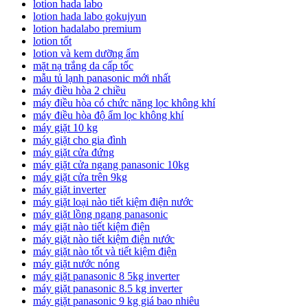
lotion hada labo
lotion hada labo gokujyun
lotion hadalabo premium
lotion tốt
lotion và kem dưỡng ẩm
mặt nạ trắng da cấp tốc
mẫu tủ lạnh panasonic mới nhất
máy điều hòa 2 chiều
máy điều hòa có chức năng lọc không khí
máy điều hòa độ ẩm lọc không khí
máy giặt 10 kg
máy giặt cho gia đình
máy giặt cửa đứng
máy giặt cửa ngang panasonic 10kg
máy giặt cửa trên 9kg
máy giặt inverter
máy giặt loại nào tiết kiệm điện nước
máy giặt lồng ngang panasonic
máy giặt nào tiết kiệm điện
máy giặt nào tiết kiệm điện nước
máy giặt nào tốt và tiết kiệm điện
máy giặt nước nóng
máy giặt panasonic 8 5kg inverter
máy giặt panasonic 8.5 kg inverter
máy giặt panasonic 9 kg giá bao nhiêu