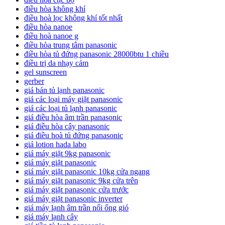
điều hòa không khí
điều hoà lọc không khí tốt nhất
điều hòa nanoe
điều hoà nanoe g
điều hòa trung tâm panasonic
điều hòa tủ đứng panasonic 28000btu 1 chiều
điều trị da nhạy cảm
gel sunscreen
gerber
giá bán tủ lạnh panasonic
giá các loại máy giặt panasonic
giá các loại tủ lạnh panasonic
giá điều hòa âm trần panasonic
giá điều hòa cây panasonic
giá điều hoà tủ đứng panasonic
giá lotion hada labo
giá máy giặt 9kg panasonic
giá máy giặt panasonic
giá máy giặt panasonic 10kg cửa ngang
giá máy giặt panasonic 9kg cửa trên
giá máy giặt panasonic cửa trước
giá máy giặt panasonic inverter
giá máy lạnh âm trần nối ống gió
giá máy lạnh cây