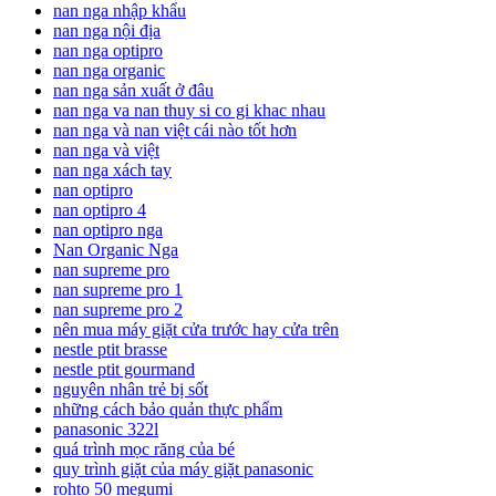
nan nga nhập khẩu
nan nga nội địa
nan nga optipro
nan nga organic
nan nga sản xuất ở đâu
nan nga va nan thuy si co gi khac nhau
nan nga và nan việt cái nào tốt hơn
nan nga và việt
nan nga xách tay
nan optipro
nan optipro 4
nan optipro nga
Nan Organic Nga
nan supreme pro
nan supreme pro 1
nan supreme pro 2
nên mua máy giặt cửa trước hay cửa trên
nestle ptit brasse
nestle ptit gourmand
nguyên nhân trẻ bị sốt
những cách bảo quản thực phẩm
panasonic 322l
quá trình mọc răng của bé
quy trình giặt của máy giặt panasonic
rohto 50 megumi