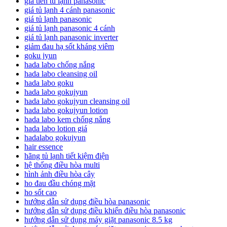
giá tiền tủ lạnh panasonic
giá tủ lạnh 4 cánh panasonic
giá tủ lạnh panasonic
giá tủ lạnh panasonic 4 cánh
giá tủ lạnh panasonic inverter
giảm đau hạ sốt kháng viêm
goku jyun
hada labo chống nắng
hada labo cleansing oil
hada labo goku
hada labo gokujyun
hada labo gokujyun cleansing oil
hada labo gokujyun lotion
hada labo kem chống nắng
hada labo lotion giá
hadalabo gokujyun
hair essence
hãng tủ lạnh tiết kiệm điện
hệ thống điều hòa multi
hình ảnh điều hòa cây
ho đau đầu chóng mặt
ho sốt cao
hướng dẫn sử dụng điều hòa panasonic
hướng dẫn sử dụng điều khiển điều hòa panasonic
hướng dẫn sử dụng máy giặt panasonic 8.5 kg