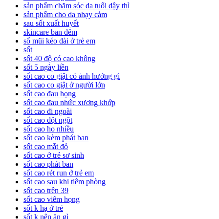
sản phẩm chăm sóc da tuổi dậy thì
sản phẩm cho da nhạy cảm
sau sốt xuất huyết
skincare ban đêm
sổ mũi kéo dài ở trẻ em
sốt
sốt 40 độ có cao không
sốt 5 ngày liền
sốt cao co giật có ảnh hưởng gì
sốt cao co giật ở người lớn
sốt cao đau họng
sốt cao đau nhức xương khớp
sốt cao đi ngoài
sốt cao đột ngột
sốt cao ho nhiều
sốt cao kèm phát ban
sốt cao mắt đỏ
sốt cao ở trẻ sơ sinh
sốt cao phát ban
sốt cao rét run ở trẻ em
sốt cao sau khi tiêm phòng
sốt cao trên 39
sốt cao viêm họng
sốt k hạ ở trẻ
sốt k nên ăn gì