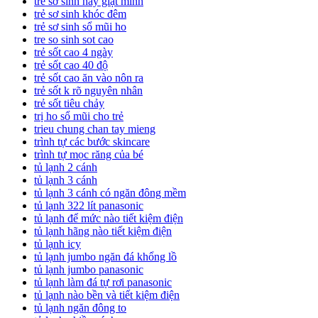
trẻ sơ sinh hay giật mình
trẻ sơ sinh khóc đêm
trẻ sơ sinh sổ mũi ho
tre so sinh sot cao
trẻ sốt cao 4 ngày
trẻ sốt cao 40 độ
trẻ sốt cao ăn vào nôn ra
trẻ sốt k rõ nguyên nhân
trẻ sốt tiêu chảy
trị ho sổ mũi cho trẻ
trieu chung chan tay mieng
trình tự các bước skincare
trình tự mọc răng của bé
tủ lạnh 2 cánh
tủ lạnh 3 cánh
tủ lạnh 3 cánh có ngăn đông mềm
tủ lạnh 322 lít panasonic
tủ lạnh để mức nào tiết kiệm điện
tủ lạnh hãng nào tiết kiệm điện
tủ lạnh icy
tủ lạnh jumbo ngăn đá khổng lồ
tủ lạnh jumbo panasonic
tủ lạnh làm đá tự rơi panasonic
tủ lạnh nào bền và tiết kiệm điện
tủ lạnh ngăn đông to