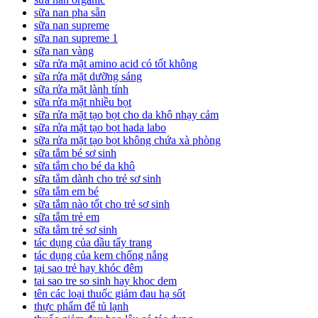
sữa nan pha sẵn
sữa nan supreme
sữa nan supreme 1
sữa nan vàng
sữa rửa mặt amino acid có tốt không
sữa rửa mặt dưỡng sáng
sữa rửa mặt lành tính
sữa rửa mặt nhiều bọt
sữa rửa mặt tạo bọt cho da khô nhạy cảm
sữa rửa mặt tạo bọt hada labo
sữa rửa mặt tạo bọt không chứa xà phòng
sữa tắm bé sơ sinh
sữa tắm cho bé da khô
sữa tắm dành cho trẻ sơ sinh
sữa tắm em bé
sữa tắm nào tốt cho trẻ sơ sinh
sữa tắm trẻ em
sữa tắm trẻ sơ sinh
tác dụng của dầu tẩy trang
tác dụng của kem chống nắng
tại sao trẻ hay khóc đêm
tai sao tre so sinh hay khoc dem
tên các loại thuốc giảm đau hạ sốt
thực phẩm để tủ lạnh