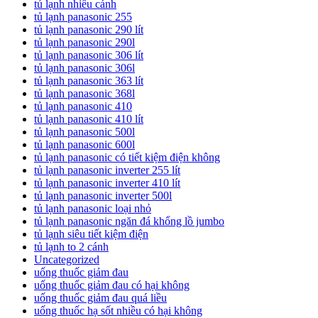
tủ lạnh nhiều cánh
tủ lạnh panasonic 255
tủ lạnh panasonic 290 lít
tủ lạnh panasonic 290l
tủ lạnh panasonic 306 lít
tủ lạnh panasonic 306l
tủ lạnh panasonic 363 lít
tủ lạnh panasonic 368l
tủ lạnh panasonic 410
tủ lạnh panasonic 410 lít
tủ lạnh panasonic 500l
tủ lạnh panasonic 600l
tủ lạnh panasonic có tiết kiệm điện không
tủ lạnh panasonic inverter 255 lít
tủ lạnh panasonic inverter 410 lít
tủ lạnh panasonic inverter 500l
tủ lạnh panasonic loại nhỏ
tủ lạnh panasonic ngăn đá khổng lồ jumbo
tủ lạnh siêu tiết kiệm điện
tủ lạnh to 2 cánh
Uncategorized
uống thuốc giảm đau
uống thuốc giảm đau có hại không
uống thuốc giảm đau quá liều
uống thuốc hạ sốt nhiều có hại không