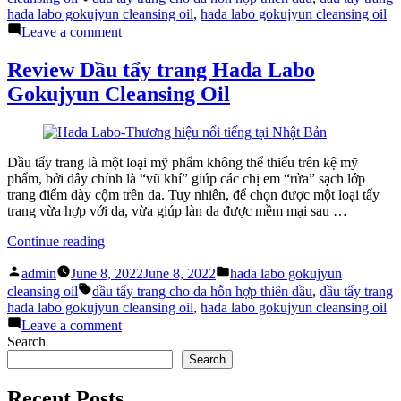
labo
hada labo gokujyun cleansing oil
,
hada labo gokujyun cleansing oil
gokujyun
on
Leave a comment
cleansing
Tẩy
oil”
trang
Review Dầu tẩy trang Hada Labo
cùng
Gokujyun Cleansing Oil
hada
labo
gokujyun
cleansing
oil
Dầu tẩy trang là một loại mỹ phẩm không thể thiếu trên kệ mỹ
phẩm, bởi đây chính là “vũ khí” giúp các chị em “rửa” sạch lớp
trang điểm dày cộm trên da. Tuy nhiên, để chọn được một loại tẩy
trang vừa hợp với da, vừa giúp làn da được mềm mại sau …
“Review
Continue reading
Dầu
Posted
Posted
tẩy
admin
June 8, 2022
June 8, 2022
hada labo gokujyun
by
in
Tags:
trang
cleansing oil
dầu tẩy trang cho da hỗn hợp thiên dầu
,
dầu tẩy trang
Hada
hada labo gokujyun cleansing oil
,
hada labo gokujyun cleansing oil
Labo
on
Leave a comment
Gokujyun
Review
Search
Cleansing
Dầu
Search
Oil”
tẩy
trang
Recent Posts