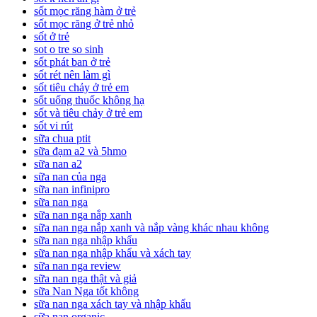
sốt mọc răng hàm ở trẻ
sốt mọc răng ở trẻ nhỏ
sốt ở trẻ
sot o tre so sinh
sốt phát ban ở trẻ
sốt rét nên làm gì
sốt tiêu chảy ở trẻ em
sốt uống thuốc không hạ
sốt và tiêu chảy ở trẻ em
sốt vi rút
sữa chua ptit
sữa đạm a2 và 5hmo
sữa nan a2
sữa nan của nga
sữa nan infinipro
sữa nan nga
sữa nan nga nắp xanh
sữa nan nga nắp xanh và nắp vàng khác nhau không
sữa nan nga nhập khẩu
sữa nan nga nhập khẩu và xách tay
sữa nan nga review
sữa nan nga thật và giả
sữa Nan Nga tốt không
sữa nan nga xách tay và nhập khẩu
sữa nan organic