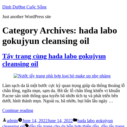
Skip
Dinh Dưỡng Cuộc Sống
to
Just another WordPress site
content
Category Archives:
hada labo
gokujyun cleansing oil
Tẩy trang cùng hada labo gokujyun
cleansing oil
Làm sạch da là một bước cực kỳ quan trọng giúp da thông thoáng lỗ
chân lông, ngừa mụn, sạm da. Bít tắc lỗ chân lông khiến vi khuẩn
P.acne sản sinh thông qua tuyến bã nhờn tích tụ và phát triển bên
dưới, hình thành mụn. Ngoài ra, bã nhờn, bụi bẩn lâu ngày …
“Tẩy
Continue reading
trang
Posted
Posted
cùng
admin
June 14, 2022
June 14, 2022
hada labo gokujyun
by
in
Tags:
hada
cleansing oil
dầu tẩy trang cho da hỗn hợp thiên dầu
,
dầu tẩy trang