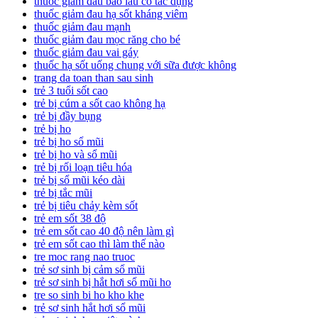
thuốc giảm đau bao lâu có tác dụng
thuốc giảm đau hạ sốt kháng viêm
thuốc giảm đau mạnh
thuốc giảm đau mọc răng cho bé
thuốc giảm đau vai gáy
thuốc hạ sốt uống chung với sữa được không
trang da toan than sau sinh
trẻ 3 tuổi sốt cao
trẻ bị cúm a sốt cao không hạ
trẻ bị đầy bụng
trẻ bị ho
trẻ bị ho sổ mũi
trẻ bị ho và sổ mũi
trẻ bị rối loạn tiêu hóa
trẻ bị sổ mũi kéo dài
trẻ bị tắc mũi
trẻ bị tiêu chảy kèm sốt
trẻ em sốt 38 độ
trẻ em sốt cao 40 độ nên làm gì
trẻ em sốt cao thì làm thế nào
tre moc rang nao truoc
trẻ sơ sinh bị cảm sổ mũi
trẻ sơ sinh bị hắt hơi sổ mũi ho
tre so sinh bi ho kho khe
trẻ sơ sinh hắt hơi sổ mũi