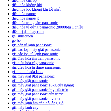
điều hòa cục bộ
điều hòa không khí
điều hoà lọc không khí tốt nhất
điều hòa nanoe
điều hoà nanoe g
điều hòa trung tâm panasonic
điều hòa tủ đứng panasonic 28000btu 1 chiều
điều trị da nhạy cảm
gel sunscreen
gerber
giá bán tủ lạnh panasonic
giá các loại máy giặt panasonic
giá các loại tủ lạnh panasonic
giá điều hòa âm trần panasonic
giá điều hòa cây panasonic
giá điều hoà tủ đứng panasonic
giá lotion hada labo
giá máy giặt 9kg panasonic
giá máy giặt panasonic
giá máy giặt panasonic 10kg cửa ngang
giá máy giặt panasonic 9kg cửa trên
giá máy giặt panasonic cửa trước
giá máy giặt panasonic inverter
giá máy lạnh âm trần nối ống gió
giá máy lạnh cây