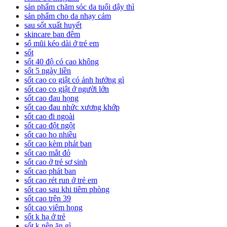
sản phẩm chăm sóc da tuổi dậy thì
sản phẩm cho da nhạy cảm
sau sốt xuất huyết
skincare ban đêm
sổ mũi kéo dài ở trẻ em
sốt
sốt 40 độ có cao không
sốt 5 ngày liền
sốt cao co giật có ảnh hưởng gì
sốt cao co giật ở người lớn
sốt cao đau họng
sốt cao đau nhức xương khớp
sốt cao đi ngoài
sốt cao đột ngột
sốt cao ho nhiều
sốt cao kèm phát ban
sốt cao mắt đỏ
sốt cao ở trẻ sơ sinh
sốt cao phát ban
sốt cao rét run ở trẻ em
sốt cao sau khi tiêm phòng
sốt cao trên 39
sốt cao viêm họng
sốt k hạ ở trẻ
sốt k nên ăn gì