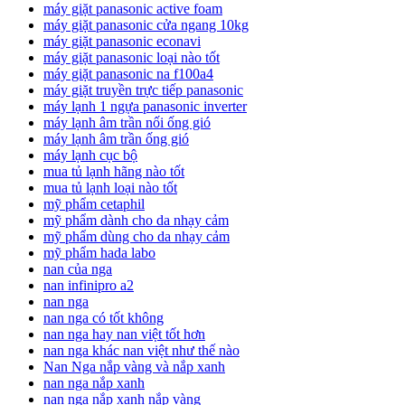
máy giặt panasonic active foam
máy giặt panasonic cửa ngang 10kg
máy giặt panasonic econavi
máy giặt panasonic loại nào tốt
máy giặt panasonic na f100a4
máy giặt truyền trực tiếp panasonic
máy lạnh 1 ngựa panasonic inverter
máy lạnh âm trần nối ống gió
máy lạnh âm trần ống gió
máy lạnh cục bộ
mua tủ lạnh hãng nào tốt
mua tủ lạnh loại nào tốt
mỹ phẩm cetaphil
mỹ phẩm dành cho da nhạy cảm
mỹ phẩm dùng cho da nhạy cảm
mỹ phẩm hada labo
nan của nga
nan infinipro a2
nan nga
nan nga có tốt không
nan nga hay nan việt tốt hơn
nan nga khác nan việt như thế nào
Nan Nga nắp vàng và nắp xanh
nan nga nắp xanh
nan nga nắp xanh nắp vàng