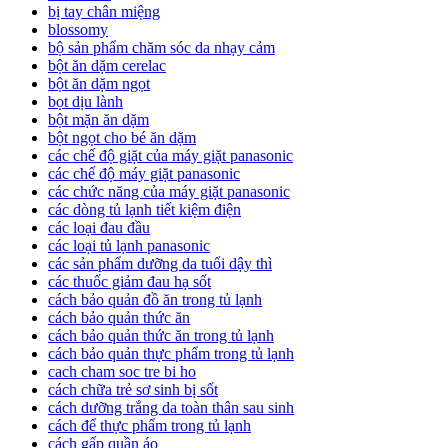
bị tay chân miệng
blossomy
bộ sản phẩm chăm sóc da nhạy cảm
bột ăn dặm cerelac
bột ăn dặm ngọt
bọt dịu lành
bột mặn ăn dặm
bột ngọt cho bé ăn dặm
các chế độ giặt của máy giặt panasonic
các chế độ máy giặt panasonic
các chức năng của máy giặt panasonic
các dòng tủ lạnh tiết kiệm điện
các loại đau đầu
các loại tủ lạnh panasonic
các sản phẩm dưỡng da tuổi dậy thì
các thuốc giảm đau hạ sốt
cách bảo quản đồ ăn trong tủ lạnh
cách bảo quản thức ăn
cách bảo quản thức ăn trong tủ lạnh
cách bảo quản thực phẩm trong tủ lạnh
cach cham soc tre bi ho
cách chữa trẻ sơ sinh bị sốt
cách dưỡng trắng da toàn thân sau sinh
cách để thực phẩm trong tủ lạnh
cách gấp quần áo