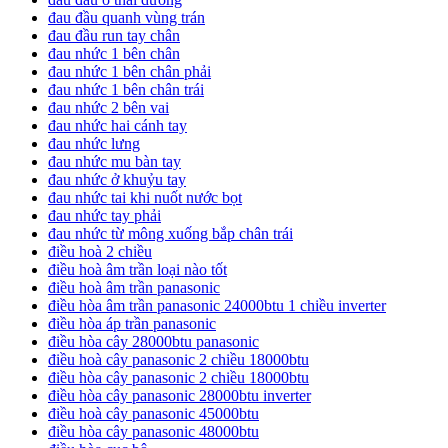
đau đầu quanh vùng trán
đau đầu run tay chân
đau nhức 1 bên chân
đau nhức 1 bên chân phải
đau nhức 1 bên chân trái
đau nhức 2 bên vai
đau nhức hai cánh tay
đau nhức lưng
đau nhức mu bàn tay
đau nhức ở khuỷu tay
đau nhức tai khi nuốt nước bọt
đau nhức tay phải
đau nhức từ mông xuống bắp chân trái
điều hoà 2 chiều
điều hoà âm trần loại nào tốt
điều hoà âm trần panasonic
điều hòa âm trần panasonic 24000btu 1 chiều inverter
điều hòa áp trần panasonic
điều hòa cây 28000btu panasonic
điều hoà cây panasonic 2 chiều 18000btu
điều hòa cây panasonic 2 chiều 18000btu
điều hòa cây panasonic 28000btu inverter
điều hoà cây panasonic 45000btu
điều hòa cây panasonic 48000btu