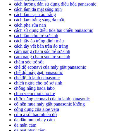
cách hướng dẫn sử dụng điều hòa panasonic
cách làm da mặt sáng mịn
cách làm sạch áo trắng
cách làm trắng sáng da mặt
cách pha sữa nan
cách sử dụng điều hòa hai chiều panasonic
cách tắm cho trẻ sơ sinh
cách tẩy áo trắng dính màu
cách tẩy vết bẩn trên áo trắng
cẩm nang chăm sóc trẻ sơ sinh
cam nang cham soc tre so sinh
chăm sóc trẻ sốt
chế độ econavi của máy giặt panasonic
chế độ máy giặt panasonic
chế độ tủ lạnh panasonic
chích ngừa cho trẻ sơ sinh
chống nắng hada labo
chua viem mui cho tre
chức năng econavi của tủ lạnh panasonic
có nên mua máy giặt panasonic không
công dụng của aloe vera
cúm a sốt bao nhiêu độ
da dầu mụn nhạy cảm
da mẫn cảm
da mặt nhạy cảm