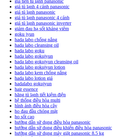
giá tiền tủ lạnh panasonic
giá tủ lạnh 4 cánh panasonic
giá tủ lạnh panasonic
giá tủ lạnh panasonic 4 cánh
giá tủ lạnh panasonic inverter
giảm đau hạ sốt kháng viêm
goku jyun
hada labo chống nắng
hada labo cleansing oil
hada labo goku
hada labo gokujyun
hada labo gokujyun cleansing oil
hada labo gokujyun lotion
hada labo kem chống nắng
hada labo lotion giá
hadalabo gokujyun
hair essence
hãng tủ lạnh tiết kiệm điện
hệ thống điều hòa multi
hình ảnh điều hòa cây
ho đau đầu chóng mặt
ho sốt cao
hướng dẫn sử dụng điều hòa panasonic
hướng dẫn sử dụng điều khiển điều hòa panasonic
hướng dẫn sử dụng máy giặt panasonic 8.5 kg