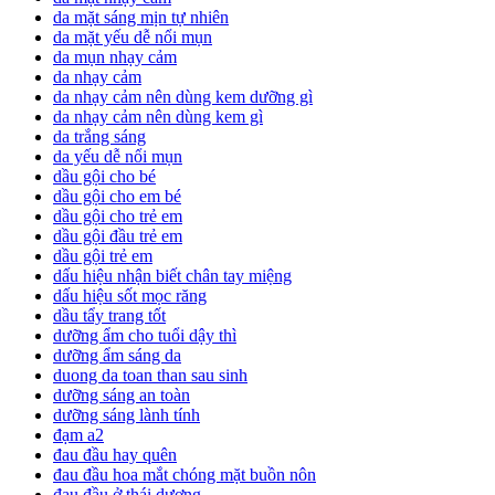
da mặt sáng mịn tự nhiên
da mặt yếu dễ nổi mụn
da mụn nhạy cảm
da nhạy cảm
da nhạy cảm nên dùng kem dưỡng gì
da nhạy cảm nên dùng kem gì
da trắng sáng
da yếu dễ nổi mụn
dầu gội cho bé
dầu gội cho em bé
dầu gội cho trẻ em
dầu gội đầu trẻ em
dầu gội trẻ em
dấu hiệu nhận biết chân tay miệng
dấu hiệu sốt mọc răng
dầu tẩy trang tốt
dưỡng ẩm cho tuổi dậy thì
dưỡng ẩm sáng da
duong da toan than sau sinh
dưỡng sáng an toàn
dưỡng sáng lành tính
đạm a2
đau đầu hay quên
đau đầu hoa mắt chóng mặt buồn nôn
đau đầu ở thái dương