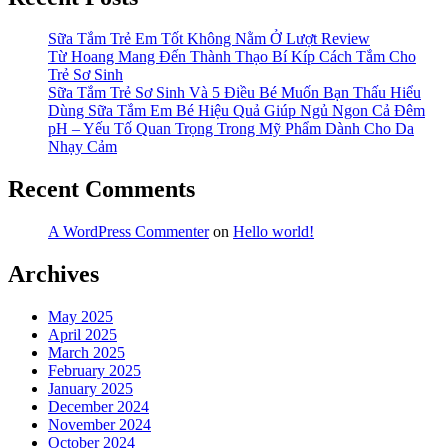
Hada
Labo
Gokujyun
Sữa Tắm Trẻ Em Tốt Không Nằm Ở Lượt Review
Cleansing
Từ Hoang Mang Đến Thành Thạo Bí Kíp Cách Tắm Cho
Oil
Trẻ Sơ Sinh
Sữa Tắm Trẻ Sơ Sinh Và 5 Điều Bé Muốn Bạn Thấu Hiểu
Dùng Sữa Tắm Em Bé Hiệu Quả Giúp Ngủ Ngon Cả Đêm
pH – Yếu Tố Quan Trọng Trong Mỹ Phẩm Dành Cho Da
Nhạy Cảm
Recent Comments
A WordPress Commenter
on
Hello world!
Archives
May 2025
April 2025
March 2025
February 2025
January 2025
December 2024
November 2024
October 2024