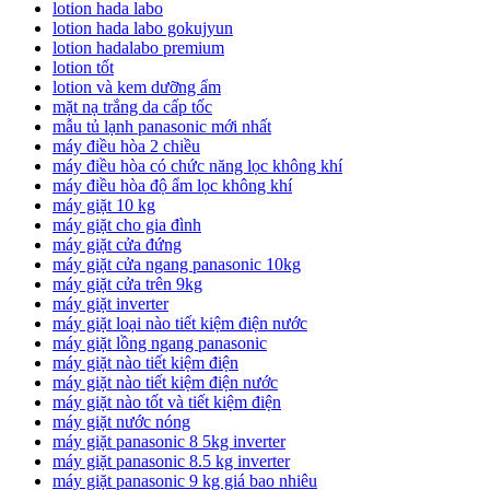
lotion hada labo
lotion hada labo gokujyun
lotion hadalabo premium
lotion tốt
lotion và kem dưỡng ẩm
mặt nạ trắng da cấp tốc
mẫu tủ lạnh panasonic mới nhất
máy điều hòa 2 chiều
máy điều hòa có chức năng lọc không khí
máy điều hòa độ ẩm lọc không khí
máy giặt 10 kg
máy giặt cho gia đình
máy giặt cửa đứng
máy giặt cửa ngang panasonic 10kg
máy giặt cửa trên 9kg
máy giặt inverter
máy giặt loại nào tiết kiệm điện nước
máy giặt lồng ngang panasonic
máy giặt nào tiết kiệm điện
máy giặt nào tiết kiệm điện nước
máy giặt nào tốt và tiết kiệm điện
máy giặt nước nóng
máy giặt panasonic 8 5kg inverter
máy giặt panasonic 8.5 kg inverter
máy giặt panasonic 9 kg giá bao nhiêu