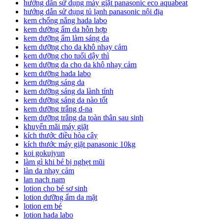
hướng dẫn sử dụng máy giặt panasonic eco aquabeat
hướng dẫn sử dụng tủ lạnh panasonic nội địa
kem chống nắng hada labo
kem dưỡng ẩm da hỗn hợp
kem dưỡng ẩm làm sáng da
kem dưỡng cho da khô nhạy cảm
kem dưỡng cho tuổi dậy thì
kem dưỡng da cho da khô nhạy cảm
kem dưỡng hada labo
kem dưỡng sáng da
kem dưỡng sáng da lành tính
kem dưỡng sáng da nào tốt
kem dưỡng trắng d-na
kem dưỡng trắng da toàn thân sau sinh
khuyến mãi máy giặt
kích thước điều hòa cây
kích thước máy giặt panasonic 10kg
koi gokujyun
làm gì khi bé bị nghẹt mũi
làn da nhạy cảm
lan nach nam
lotion cho bé sơ sinh
lotion dưỡng ẩm da mặt
lotion em bé
lotion hada labo