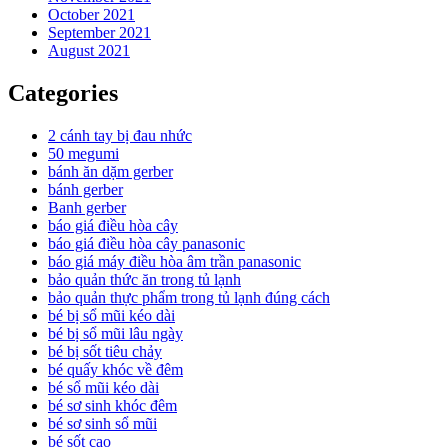
October 2021
September 2021
August 2021
Categories
2 cánh tay bị đau nhức
50 megumi
bánh ăn dặm gerber
bánh gerber
Banh gerber
báo giá điều hòa cây
báo giá điều hòa cây panasonic
báo giá máy điều hòa âm trần panasonic
bảo quản thức ăn trong tủ lạnh
bảo quản thực phẩm trong tủ lạnh đúng cách
bé bị sổ mũi kéo dài
bé bị sổ mũi lâu ngày
bé bị sốt tiêu chảy
bé quấy khóc về đêm
bé sổ mũi kéo dài
bé sơ sinh khóc đêm
bé sơ sinh sổ mũi
bé sốt cao