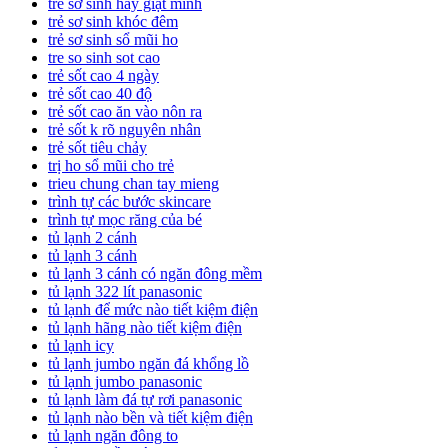
trẻ sơ sinh hay giật mình
trẻ sơ sinh khóc đêm
trẻ sơ sinh sổ mũi ho
tre so sinh sot cao
trẻ sốt cao 4 ngày
trẻ sốt cao 40 độ
trẻ sốt cao ăn vào nôn ra
trẻ sốt k rõ nguyên nhân
trẻ sốt tiêu chảy
trị ho sổ mũi cho trẻ
trieu chung chan tay mieng
trình tự các bước skincare
trình tự mọc răng của bé
tủ lạnh 2 cánh
tủ lạnh 3 cánh
tủ lạnh 3 cánh có ngăn đông mềm
tủ lạnh 322 lít panasonic
tủ lạnh để mức nào tiết kiệm điện
tủ lạnh hãng nào tiết kiệm điện
tủ lạnh icy
tủ lạnh jumbo ngăn đá khổng lồ
tủ lạnh jumbo panasonic
tủ lạnh làm đá tự rơi panasonic
tủ lạnh nào bền và tiết kiệm điện
tủ lạnh ngăn đông to