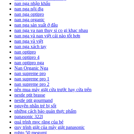
nan nga nhập khẩu
nan nga nội địa
nan nga optipro
nan nga organic
nan nga sản xuất ở đâu
nan nga va nan thuy si co gi khac nhau
nan nga và nan việt cái nào tốt hơn
nan nga và việt
nan nga xách tay
nan optipro
nan optipro 4
nan optipro nga
Nan Organic Nga
nan supreme pro
nan supreme pro 1
nan supreme pro 2
nên mua máy giặt cửa trước hay cửa trên
nestle ptit brasse
nestle ptit gourmand
nguyên nhân trẻ bị sốt
những cách bảo quản thực phẩm
panasonic 322l
quá trình mọc răng của bé
quy trình giặt của máy giặt panasonic
rohto 50 megumi