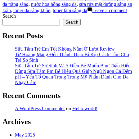
by
in
cần
da trắng sáng
,
nước hoa hồng sáng da
,
sữa rửa mặt dưỡng sáng an
tránh
on
toàn
,
toner da sáng khỏe
,
toner làm sáng da
Leave a comment
để
5
Search
sở
sai
Search
hữu
lầm
làn
cần
Recent Posts
da
tránh
trắng
để
sáng
sở
Sữa Tắm Trẻ Em Tốt Không Nằm Ở Lượt Review
tự
hữu
Từ Hoang Mang Đến Thành Thạo Bí Kíp Cách Tắm Cho
nhiên”
làn
Trẻ Sơ Sinh
da
Sữa Tắm Trẻ Sơ Sinh Và 5 Điều Bé Muốn Bạn Thấu Hiểu
trắng
Dùng Sữa Tắm Em Bé Hiệu Quả Giúp Ngủ Ngon Cả Đêm
sáng
pH – Yếu Tố Quan Trọng Trong Mỹ Phẩm Dành Cho Da
tự
Nhạy Cảm
nhiên
Recent Comments
A WordPress Commenter
on
Hello world!
Archives
May 2025