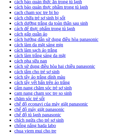
cách bảo quản thức ăn trong tủ lạnh
cách bảo quản thực phẩm trong tủ lạnh
cach cham soc tre bi ho
cách chữa trẻ sơ sinh bị sốt
cách dưỡng trắng da toàn thân sau sinh
cách để thực phẩm trong tủ lạnh
cách gấp quần áo
cách hướng dẫn sử dụng điều hòa panasonic
cách làm da mặt sáng mịn
cách làm sạch áo trắng
cách làm trắng sáng da mặt
cách pha sữa nan
cách sử dụng điều hòa hai chiều panasonic
cách tắm cho trẻ sơ sinh
cách tẩy áo trắng dính màu
cách tẩy vết bẩn trên áo trắng
cẩm nang chăm sóc trẻ sơ sinh
cam nang cham soc tre so sinh
chăm sóc trẻ sốt
chế độ econavi của máy giặt panasonic
chế độ máy giặt panasonic
chế độ tủ lạnh panasonic
chích ngừa cho trẻ sơ sinh
chống nắng hada labo
chua viem mui cho tre