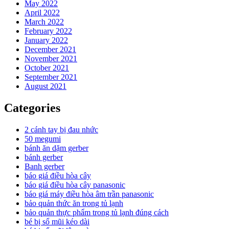
May 2022
April 2022
March 2022
February 2022
January 2022
December 2021
November 2021
October 2021
September 2021
August 2021
Categories
2 cánh tay bị đau nhức
50 megumi
bánh ăn dặm gerber
bánh gerber
Banh gerber
báo giá điều hòa cây
báo giá điều hòa cây panasonic
báo giá máy điều hòa âm trần panasonic
bảo quản thức ăn trong tủ lạnh
bảo quản thực phẩm trong tủ lạnh đúng cách
bé bị sổ mũi kéo dài