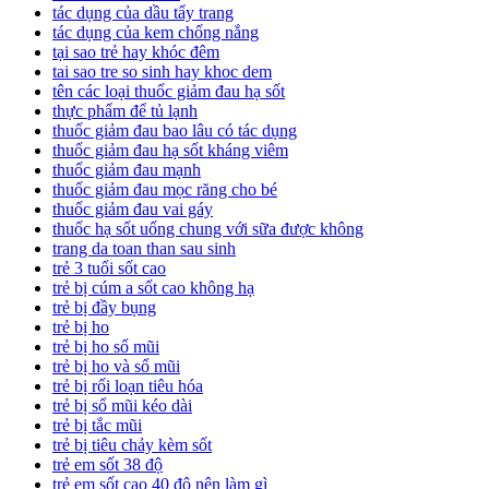
tác dụng của dầu tẩy trang
tác dụng của kem chống nắng
tại sao trẻ hay khóc đêm
tai sao tre so sinh hay khoc dem
tên các loại thuốc giảm đau hạ sốt
thực phẩm để tủ lạnh
thuốc giảm đau bao lâu có tác dụng
thuốc giảm đau hạ sốt kháng viêm
thuốc giảm đau mạnh
thuốc giảm đau mọc răng cho bé
thuốc giảm đau vai gáy
thuốc hạ sốt uống chung với sữa được không
trang da toan than sau sinh
trẻ 3 tuổi sốt cao
trẻ bị cúm a sốt cao không hạ
trẻ bị đầy bụng
trẻ bị ho
trẻ bị ho sổ mũi
trẻ bị ho và sổ mũi
trẻ bị rối loạn tiêu hóa
trẻ bị sổ mũi kéo dài
trẻ bị tắc mũi
trẻ bị tiêu chảy kèm sốt
trẻ em sốt 38 độ
trẻ em sốt cao 40 độ nên làm gì