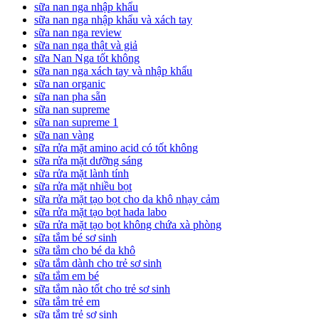
sữa nan nga nhập khẩu
sữa nan nga nhập khẩu và xách tay
sữa nan nga review
sữa nan nga thật và giả
sữa Nan Nga tốt không
sữa nan nga xách tay và nhập khẩu
sữa nan organic
sữa nan pha sẵn
sữa nan supreme
sữa nan supreme 1
sữa nan vàng
sữa rửa mặt amino acid có tốt không
sữa rửa mặt dưỡng sáng
sữa rửa mặt lành tính
sữa rửa mặt nhiều bọt
sữa rửa mặt tạo bọt cho da khô nhạy cảm
sữa rửa mặt tạo bọt hada labo
sữa rửa mặt tạo bọt không chứa xà phòng
sữa tắm bé sơ sinh
sữa tắm cho bé da khô
sữa tắm dành cho trẻ sơ sinh
sữa tắm em bé
sữa tắm nào tốt cho trẻ sơ sinh
sữa tắm trẻ em
sữa tắm trẻ sơ sinh