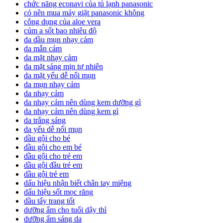
chức năng econavi của tủ lạnh panasonic
có nên mua máy giặt panasonic không
công dụng của aloe vera
cúm a sốt bao nhiêu độ
da dầu mụn nhạy cảm
da mẫn cảm
da mặt nhạy cảm
da mặt sáng mịn tự nhiên
da mặt yếu dễ nổi mụn
da mụn nhạy cảm
da nhạy cảm
da nhạy cảm nên dùng kem dưỡng gì
da nhạy cảm nên dùng kem gì
da trắng sáng
da yếu dễ nổi mụn
dầu gội cho bé
dầu gội cho em bé
dầu gội cho trẻ em
dầu gội đầu trẻ em
dầu gội trẻ em
dấu hiệu nhận biết chân tay miệng
dấu hiệu sốt mọc răng
dầu tẩy trang tốt
dưỡng ẩm cho tuổi dậy thì
dưỡng ẩm sáng da