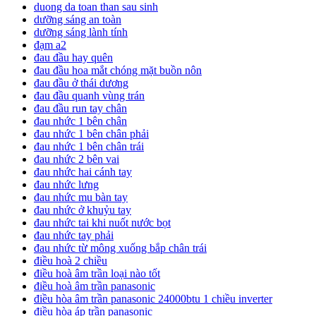
duong da toan than sau sinh
dưỡng sáng an toàn
dưỡng sáng lành tính
đạm a2
đau đầu hay quên
đau đầu hoa mắt chóng mặt buồn nôn
đau đầu ở thái dương
đau đầu quanh vùng trán
đau đầu run tay chân
đau nhức 1 bên chân
đau nhức 1 bên chân phải
đau nhức 1 bên chân trái
đau nhức 2 bên vai
đau nhức hai cánh tay
đau nhức lưng
đau nhức mu bàn tay
đau nhức ở khuỷu tay
đau nhức tai khi nuốt nước bọt
đau nhức tay phải
đau nhức từ mông xuống bắp chân trái
điều hoà 2 chiều
điều hoà âm trần loại nào tốt
điều hoà âm trần panasonic
điều hòa âm trần panasonic 24000btu 1 chiều inverter
điều hòa áp trần panasonic