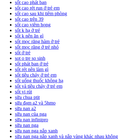
sốt cao phát ban
sốt cao rét run ở trẻ em
sốt cao sau khi tiêm phòng
sốt cao trên 39
sốt cao viêm họng
sốt k hạ ở trẻ
sốt k nên ăn gì
sốt mọc răng hàm ở trẻ
sốt mọc răng ở trẻ nhỏ
sốt ở trẻ
sot o tre so sinh
sốt phát ban ở trẻ
sốt rét nên làm gì
sốt tiêu chảy ở trẻ em
sốt uống thuốc không hạ
sốt và tiêu chảy ở trẻ em
sốt vi rút
sữa chua ptit
sữa đạm a2 và 5hmo
sữa nan a2
sữa nan của nga
sữa nan infinipro
sữa nan nga
sữa nan nga nắp xanh
sữa nan nga nắp xanh và nắp vàng khác nhau không