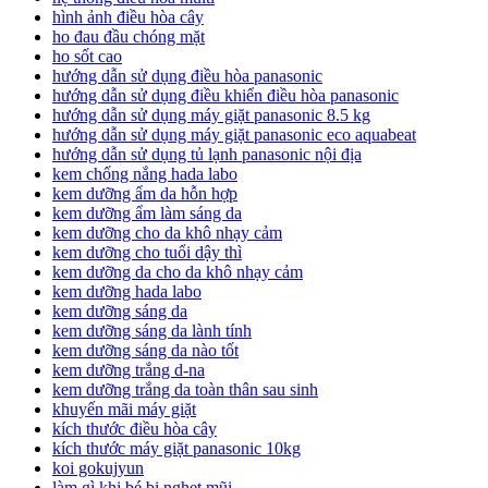
hình ảnh điều hòa cây
ho đau đầu chóng mặt
ho sốt cao
hướng dẫn sử dụng điều hòa panasonic
hướng dẫn sử dụng điều khiển điều hòa panasonic
hướng dẫn sử dụng máy giặt panasonic 8.5 kg
hướng dẫn sử dụng máy giặt panasonic eco aquabeat
hướng dẫn sử dụng tủ lạnh panasonic nội địa
kem chống nắng hada labo
kem dưỡng ẩm da hỗn hợp
kem dưỡng ẩm làm sáng da
kem dưỡng cho da khô nhạy cảm
kem dưỡng cho tuổi dậy thì
kem dưỡng da cho da khô nhạy cảm
kem dưỡng hada labo
kem dưỡng sáng da
kem dưỡng sáng da lành tính
kem dưỡng sáng da nào tốt
kem dưỡng trắng d-na
kem dưỡng trắng da toàn thân sau sinh
khuyến mãi máy giặt
kích thước điều hòa cây
kích thước máy giặt panasonic 10kg
koi gokujyun
làm gì khi bé bị nghẹt mũi