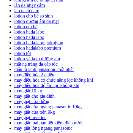
làn da nhạy cảm
lan nach nam
lotion cho bé sơ sinh
lotion dưỡng ẩm da mặt
lotion em bé
lotion hada labo
lotion hada labo
lotion hada labo gokujyun
lotion hadalabo premium
lotion tốt
lotion và kem dưỡng ẩm
mặt nạ trắng da cấp tốc
mẫu tủ lạnh panasonic mới nhất
máy điều hòa 2 chiều
máy điều hòa có chức năng lọc không khí
máy điều hòa độ ẩm lọc không khí
máy giặt 10 kg
máy giặt cho gia đình
máy giặt cửa đứng
máy giặt cửa ngang panasonic 10kg
máy giặt cửa trên 9kg
máy giặt inverter
máy giặt loại nào tiết kiệm điện nước
máy giặt lồng ngang panasonic