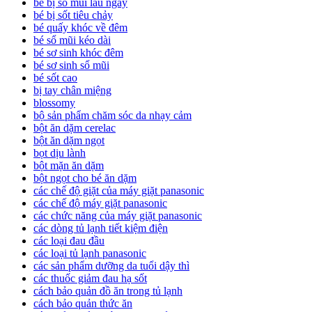
bé bị sổ mũi lâu ngày
bé bị sốt tiêu chảy
bé quấy khóc về đêm
bé sổ mũi kéo dài
bé sơ sinh khóc đêm
bé sơ sinh sổ mũi
bé sốt cao
bị tay chân miệng
blossomy
bộ sản phẩm chăm sóc da nhạy cảm
bột ăn dặm cerelac
bột ăn dặm ngọt
bọt dịu lành
bột mặn ăn dặm
bột ngọt cho bé ăn dặm
các chế độ giặt của máy giặt panasonic
các chế độ máy giặt panasonic
các chức năng của máy giặt panasonic
các dòng tủ lạnh tiết kiệm điện
các loại đau đầu
các loại tủ lạnh panasonic
các sản phẩm dưỡng da tuổi dậy thì
các thuốc giảm đau hạ sốt
cách bảo quản đồ ăn trong tủ lạnh
cách bảo quản thức ăn