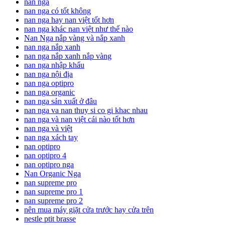
nan nga
nan nga có tốt không
nan nga hay nan việt tốt hơn
nan nga khác nan việt như thế nào
Nan Nga nắp vàng và nắp xanh
nan nga nắp xanh
nan nga nắp xanh nắp vàng
nan nga nhập khẩu
nan nga nội địa
nan nga optipro
nan nga organic
nan nga sản xuất ở đâu
nan nga va nan thuy si co gi khac nhau
nan nga và nan việt cái nào tốt hơn
nan nga và việt
nan nga xách tay
nan optipro
nan optipro 4
nan optipro nga
Nan Organic Nga
nan supreme pro
nan supreme pro 1
nan supreme pro 2
nên mua máy giặt cửa trước hay cửa trên
nestle ptit brasse