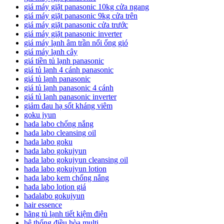
giá máy giặt panasonic 10kg cửa ngang
giá máy giặt panasonic 9kg cửa trên
giá máy giặt panasonic cửa trước
giá máy giặt panasonic inverter
giá máy lạnh âm trần nối ống gió
giá máy lạnh cây
giá tiền tủ lạnh panasonic
giá tủ lạnh 4 cánh panasonic
giá tủ lạnh panasonic
giá tủ lạnh panasonic 4 cánh
giá tủ lạnh panasonic inverter
giảm đau hạ sốt kháng viêm
goku jyun
hada labo chống nắng
hada labo cleansing oil
hada labo goku
hada labo gokujyun
hada labo gokujyun cleansing oil
hada labo gokujyun lotion
hada labo kem chống nắng
hada labo lotion giá
hadalabo gokujyun
hair essence
hãng tủ lạnh tiết kiệm điện
hệ thống điều hòa multi