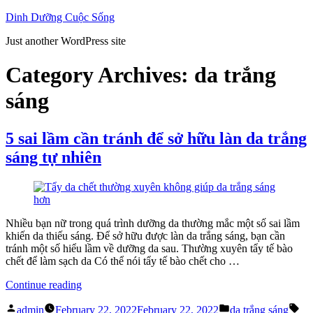
Skip
Dinh Dưỡng Cuộc Sống
to
Just another WordPress site
content
Category Archives:
da trắng
sáng
5 sai lầm cần tránh để sở hữu làn da trắng
sáng tự nhiên
Nhiều bạn nữ trong quá trình dưỡng da thường mắc một số sai lầm
khiến da thiếu sáng. Để sở hữu được làn da trắng sáng, bạn cần
tránh một số hiểu lầm về dưỡng da sau. Thường xuyên tẩy tế bào
chết để làm sạch da Có thể nói tẩy tế bào chết cho …
“5
Continue reading
sai
Posted
Posted
Ta
lầm
admin
February 22, 2022
February 22, 2022
da trắng sáng