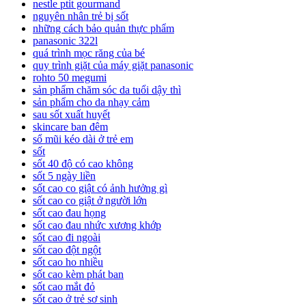
nestle ptit gourmand
nguyên nhân trẻ bị sốt
những cách bảo quản thực phẩm
panasonic 322l
quá trình mọc răng của bé
quy trình giặt của máy giặt panasonic
rohto 50 megumi
sản phẩm chăm sóc da tuổi dậy thì
sản phẩm cho da nhạy cảm
sau sốt xuất huyết
skincare ban đêm
sổ mũi kéo dài ở trẻ em
sốt
sốt 40 độ có cao không
sốt 5 ngày liền
sốt cao co giật có ảnh hưởng gì
sốt cao co giật ở người lớn
sốt cao đau họng
sốt cao đau nhức xương khớp
sốt cao đi ngoài
sốt cao đột ngột
sốt cao ho nhiều
sốt cao kèm phát ban
sốt cao mắt đỏ
sốt cao ở trẻ sơ sinh