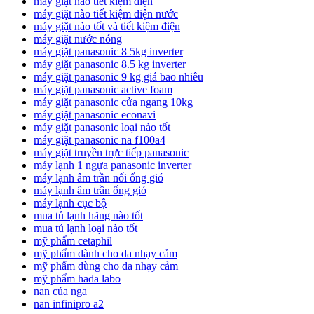
máy giặt nào tiết kiệm điện
máy giặt nào tiết kiệm điện nước
máy giặt nào tốt và tiết kiệm điện
máy giặt nước nóng
máy giặt panasonic 8 5kg inverter
máy giặt panasonic 8.5 kg inverter
máy giặt panasonic 9 kg giá bao nhiêu
máy giặt panasonic active foam
máy giặt panasonic cửa ngang 10kg
máy giặt panasonic econavi
máy giặt panasonic loại nào tốt
máy giặt panasonic na f100a4
máy giặt truyền trực tiếp panasonic
máy lạnh 1 ngựa panasonic inverter
máy lạnh âm trần nối ống gió
máy lạnh âm trần ống gió
máy lạnh cục bộ
mua tủ lạnh hãng nào tốt
mua tủ lạnh loại nào tốt
mỹ phẩm cetaphil
mỹ phẩm dành cho da nhạy cảm
mỹ phẩm dùng cho da nhạy cảm
mỹ phẩm hada labo
nan của nga
nan infinipro a2