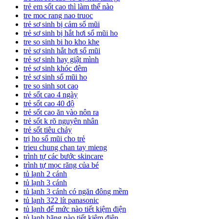
trẻ em sốt cao thì làm thế nào
tre moc rang nao truoc
trẻ sơ sinh bị cảm sổ mũi
trẻ sơ sinh bị hắt hơi sổ mũi ho
tre so sinh bi ho kho khe
trẻ sơ sinh hắt hơi sổ mũi
trẻ sơ sinh hay giật mình
trẻ sơ sinh khóc đêm
trẻ sơ sinh sổ mũi ho
tre so sinh sot cao
trẻ sốt cao 4 ngày
trẻ sốt cao 40 độ
trẻ sốt cao ăn vào nôn ra
trẻ sốt k rõ nguyên nhân
trẻ sốt tiêu chảy
trị ho sổ mũi cho trẻ
trieu chung chan tay mieng
trình tự các bước skincare
trình tự mọc răng của bé
tủ lạnh 2 cánh
tủ lạnh 3 cánh
tủ lạnh 3 cánh có ngăn đông mềm
tủ lạnh 322 lít panasonic
tủ lạnh để mức nào tiết kiệm điện
tủ lạnh hãng nào tiết kiệm điện