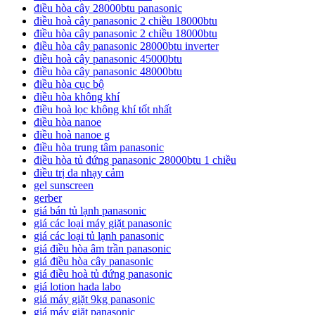
điều hòa cây 28000btu panasonic
điều hoà cây panasonic 2 chiều 18000btu
điều hòa cây panasonic 2 chiều 18000btu
điều hòa cây panasonic 28000btu inverter
điều hoà cây panasonic 45000btu
điều hòa cây panasonic 48000btu
điều hòa cục bộ
điều hòa không khí
điều hoà lọc không khí tốt nhất
điều hòa nanoe
điều hoà nanoe g
điều hòa trung tâm panasonic
điều hòa tủ đứng panasonic 28000btu 1 chiều
điều trị da nhạy cảm
gel sunscreen
gerber
giá bán tủ lạnh panasonic
giá các loại máy giặt panasonic
giá các loại tủ lạnh panasonic
giá điều hòa âm trần panasonic
giá điều hòa cây panasonic
giá điều hoà tủ đứng panasonic
giá lotion hada labo
giá máy giặt 9kg panasonic
giá máy giặt panasonic