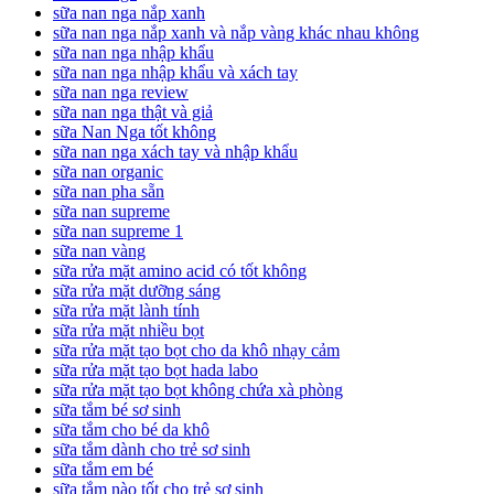
sữa nan nga nắp xanh
sữa nan nga nắp xanh và nắp vàng khác nhau không
sữa nan nga nhập khẩu
sữa nan nga nhập khẩu và xách tay
sữa nan nga review
sữa nan nga thật và giả
sữa Nan Nga tốt không
sữa nan nga xách tay và nhập khẩu
sữa nan organic
sữa nan pha sẵn
sữa nan supreme
sữa nan supreme 1
sữa nan vàng
sữa rửa mặt amino acid có tốt không
sữa rửa mặt dưỡng sáng
sữa rửa mặt lành tính
sữa rửa mặt nhiều bọt
sữa rửa mặt tạo bọt cho da khô nhạy cảm
sữa rửa mặt tạo bọt hada labo
sữa rửa mặt tạo bọt không chứa xà phòng
sữa tắm bé sơ sinh
sữa tắm cho bé da khô
sữa tắm dành cho trẻ sơ sinh
sữa tắm em bé
sữa tắm nào tốt cho trẻ sơ sinh