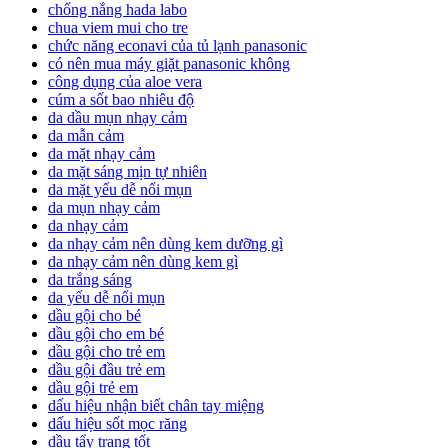
chống nắng hada labo
chua viem mui cho tre
chức năng econavi của tủ lạnh panasonic
có nên mua máy giặt panasonic không
công dụng của aloe vera
cúm a sốt bao nhiêu độ
da dầu mụn nhạy cảm
da mẫn cảm
da mặt nhạy cảm
da mặt sáng mịn tự nhiên
da mặt yếu dễ nổi mụn
da mụn nhạy cảm
da nhạy cảm
da nhạy cảm nên dùng kem dưỡng gì
da nhạy cảm nên dùng kem gì
da trắng sáng
da yếu dễ nổi mụn
dầu gội cho bé
dầu gội cho em bé
dầu gội cho trẻ em
dầu gội đầu trẻ em
dầu gội trẻ em
dấu hiệu nhận biết chân tay miệng
dấu hiệu sốt mọc răng
dầu tẩy trang tốt