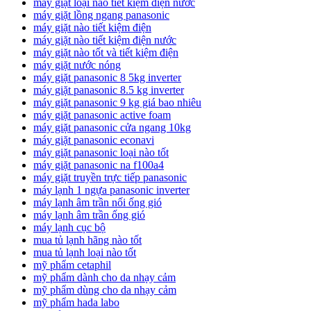
máy giặt loại nào tiết kiệm điện nước
máy giặt lồng ngang panasonic
máy giặt nào tiết kiệm điện
máy giặt nào tiết kiệm điện nước
máy giặt nào tốt và tiết kiệm điện
máy giặt nước nóng
máy giặt panasonic 8 5kg inverter
máy giặt panasonic 8.5 kg inverter
máy giặt panasonic 9 kg giá bao nhiêu
máy giặt panasonic active foam
máy giặt panasonic cửa ngang 10kg
máy giặt panasonic econavi
máy giặt panasonic loại nào tốt
máy giặt panasonic na f100a4
máy giặt truyền trực tiếp panasonic
máy lạnh 1 ngựa panasonic inverter
máy lạnh âm trần nối ống gió
máy lạnh âm trần ống gió
máy lạnh cục bộ
mua tủ lạnh hãng nào tốt
mua tủ lạnh loại nào tốt
mỹ phẩm cetaphil
mỹ phẩm dành cho da nhạy cảm
mỹ phẩm dùng cho da nhạy cảm
mỹ phẩm hada labo