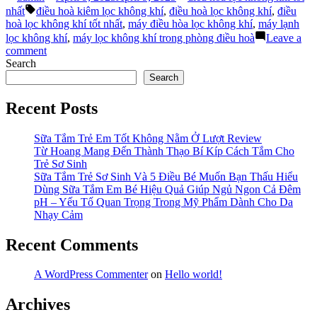
by
in
Tags:
Điều
nhất
điều hoà kiêm lọc không khí
,
điều hoà lọc không khí
,
điều
Hoà
hoà lọc không khí tốt nhất
,
máy điều hòa lọc không khí
,
máy lạnh
Lọc
lọc không khí
,
máy lọc không khí trong phòng điều hoà
Leave a
Không
on
comment
Khí
Panasonic
Search
Tốt
–
Search
Nhất”
Máy
Điều
Recent Posts
Hoà
Lọc
Sữa Tắm Trẻ Em Tốt Không Nằm Ở Lượt Review
Không
Từ Hoang Mang Đến Thành Thạo Bí Kíp Cách Tắm Cho
Khí
Trẻ Sơ Sinh
Tốt
Sữa Tắm Trẻ Sơ Sinh Và 5 Điều Bé Muốn Bạn Thấu Hiểu
Nhất
Dùng Sữa Tắm Em Bé Hiệu Quả Giúp Ngủ Ngon Cả Đêm
pH – Yếu Tố Quan Trọng Trong Mỹ Phẩm Dành Cho Da
Nhạy Cảm
Recent Comments
A WordPress Commenter
on
Hello world!
Archives