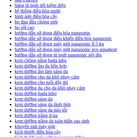
hãng tủ lạnh tiết kiệm điện
hệ thống điều hòa multi
hình ảnh điều hòa cây
ho đau đầu chóng mặt
ho sốt cao
hướng dẫn sử dụng điều hòa panasonic
hướng dẫn sử dụng điều khiển điều hòa panasonic
hướng dẫn sử dụng máy giặt panasonic 8.5 kg
hướng dẫn sử dụng máy giặt panasonic eco aquabeat
hướng dẫn sử dụng tủ lạnh panasonic nội địa
kem chống nắng hada labo
kem dưỡng ẩm da hỗn hợp
kem dưỡng ẩm làm sáng da
kem dưỡng cho da khô nhạy cảm
kem dưỡng cho tuổi dậy thì
kem dưỡng da cho da khô nhạy cảm
kem dưỡng hada labo
kem dưỡng sáng da
kem dưỡng sáng da lành tính
kem dưỡng sáng da nào tốt
kem dưỡng trắng d-na
kem dưỡng trắng da toàn thân sau sinh
khuyến mãi máy giặt
kích thước điều hòa cây