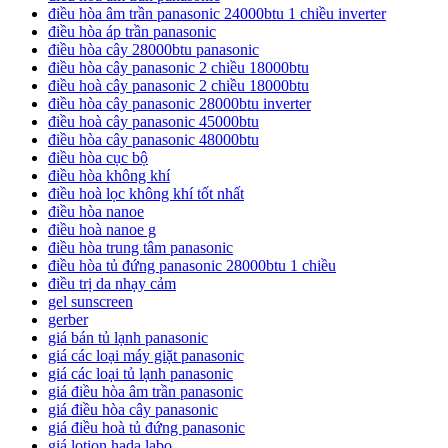
điều hòa âm trần panasonic 24000btu 1 chiều inverter
điều hòa áp trần panasonic
điều hòa cây 28000btu panasonic
điều hòa cây panasonic 2 chiều 18000btu
điều hoà cây panasonic 2 chiều 18000btu
điều hòa cây panasonic 28000btu inverter
điều hoà cây panasonic 45000btu
điều hòa cây panasonic 48000btu
điều hòa cục bộ
điều hòa không khí
điều hoà lọc không khí tốt nhất
điều hòa nanoe
điều hoà nanoe g
điều hòa trung tâm panasonic
điều hòa tủ đứng panasonic 28000btu 1 chiều
điều trị da nhạy cảm
gel sunscreen
gerber
giá bán tủ lạnh panasonic
giá các loại máy giặt panasonic
giá các loại tủ lạnh panasonic
giá điều hòa âm trần panasonic
giá điều hòa cây panasonic
giá điều hoà tủ đứng panasonic
giá lotion hada labo