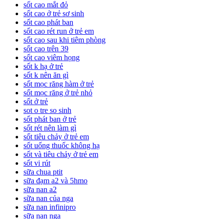
sốt cao mắt đỏ
sốt cao ở trẻ sơ sinh
sốt cao phát ban
sốt cao rét run ở trẻ em
sốt cao sau khi tiêm phòng
sốt cao trên 39
sốt cao viêm họng
sốt k hạ ở trẻ
sốt k nên ăn gì
sốt mọc răng hàm ở trẻ
sốt mọc răng ở trẻ nhỏ
sốt ở trẻ
sot o tre so sinh
sốt phát ban ở trẻ
sốt rét nên làm gì
sốt tiêu chảy ở trẻ em
sốt uống thuốc không hạ
sốt và tiêu chảy ở trẻ em
sốt vi rút
sữa chua ptit
sữa đạm a2 và 5hmo
sữa nan a2
sữa nan của nga
sữa nan infinipro
sữa nan nga