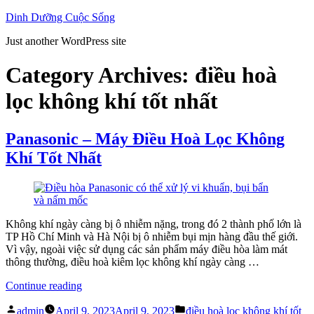
Skip
Dinh Dưỡng Cuộc Sống
to
Just another WordPress site
content
Category Archives:
điều hoà
lọc không khí tốt nhất
Panasonic – Máy Điều Hoà Lọc Không
Khí Tốt Nhất
Không khí ngày càng bị ô nhiễm nặng, trong đó 2 thành phố lớn là
TP Hồ Chí Minh và Hà Nội bị ô nhiễm bụi mịn hàng đầu thế giới.
Vì vậy, ngoài việc sử dụng các sản phẩm máy điều hòa làm mát
thông thường, điều hoà kiêm lọc không khí ngày càng …
“Panasonic
Continue reading
–
Posted
Posted
Máy
admin
April 9, 2023
April 9, 2023
điều hoà lọc không khí tốt