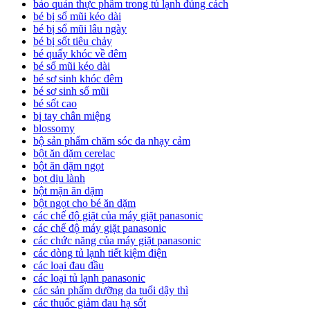
bảo quản thực phẩm trong tủ lạnh đúng cách
bé bị sổ mũi kéo dài
bé bị sổ mũi lâu ngày
bé bị sốt tiêu chảy
bé quấy khóc về đêm
bé sổ mũi kéo dài
bé sơ sinh khóc đêm
bé sơ sinh sổ mũi
bé sốt cao
bị tay chân miệng
blossomy
bộ sản phẩm chăm sóc da nhạy cảm
bột ăn dặm cerelac
bột ăn dặm ngọt
bọt dịu lành
bột mặn ăn dặm
bột ngọt cho bé ăn dặm
các chế độ giặt của máy giặt panasonic
các chế độ máy giặt panasonic
các chức năng của máy giặt panasonic
các dòng tủ lạnh tiết kiệm điện
các loại đau đầu
các loại tủ lạnh panasonic
các sản phẩm dưỡng da tuổi dậy thì
các thuốc giảm đau hạ sốt