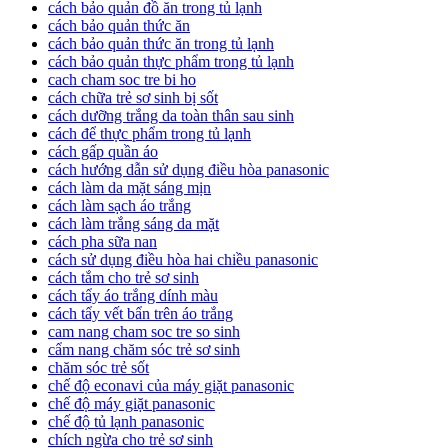
cách bảo quản đồ ăn trong tủ lạnh
cách bảo quản thức ăn
cách bảo quản thức ăn trong tủ lạnh
cách bảo quản thực phẩm trong tủ lạnh
cach cham soc tre bi ho
cách chữa trẻ sơ sinh bị sốt
cách dưỡng trắng da toàn thân sau sinh
cách để thực phẩm trong tủ lạnh
cách gấp quần áo
cách hướng dẫn sử dụng điều hòa panasonic
cách làm da mặt sáng mịn
cách làm sạch áo trắng
cách làm trắng sáng da mặt
cách pha sữa nan
cách sử dụng điều hòa hai chiều panasonic
cách tắm cho trẻ sơ sinh
cách tẩy áo trắng dính màu
cách tẩy vết bẩn trên áo trắng
cam nang cham soc tre so sinh
cẩm nang chăm sóc trẻ sơ sinh
chăm sóc trẻ sốt
chế độ econavi của máy giặt panasonic
chế độ máy giặt panasonic
chế độ tủ lạnh panasonic
chích ngừa cho trẻ sơ sinh