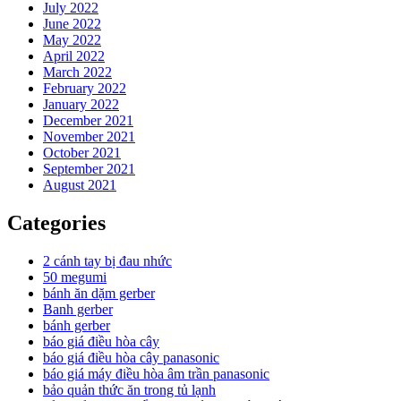
July 2022
June 2022
May 2022
April 2022
March 2022
February 2022
January 2022
December 2021
November 2021
October 2021
September 2021
August 2021
Categories
2 cánh tay bị đau nhức
50 megumi
bánh ăn dặm gerber
Banh gerber
bánh gerber
báo giá điều hòa cây
báo giá điều hòa cây panasonic
báo giá máy điều hòa âm trần panasonic
bảo quản thức ăn trong tủ lạnh