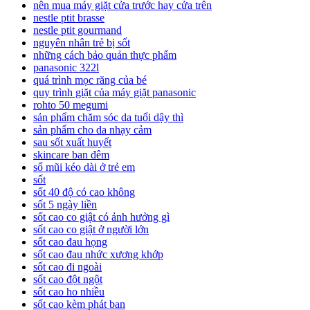
nên mua máy giặt cửa trước hay cửa trên
nestle ptit brasse
nestle ptit gourmand
nguyên nhân trẻ bị sốt
những cách bảo quản thực phẩm
panasonic 322l
quá trình mọc răng của bé
quy trình giặt của máy giặt panasonic
rohto 50 megumi
sản phẩm chăm sóc da tuổi dậy thì
sản phẩm cho da nhạy cảm
sau sốt xuất huyết
skincare ban đêm
sổ mũi kéo dài ở trẻ em
sốt
sốt 40 độ có cao không
sốt 5 ngày liền
sốt cao co giật có ảnh hưởng gì
sốt cao co giật ở người lớn
sốt cao đau họng
sốt cao đau nhức xương khớp
sốt cao đi ngoài
sốt cao đột ngột
sốt cao ho nhiều
sốt cao kèm phát ban