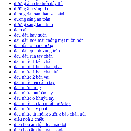
dưỡng ẩm cho tuổi dậy thì
dưỡng ẩm sáng da
duong da toan than sau sinh
dưỡng sáng an toàn
dưỡng sáng lành tính
đạm a2
đau đầu hay quên
đau đầu hoa mắt chóng mặt buồn nôn
đau đầu ở thái dương
đau đầu quanh vùng trán
đau đầu run tay chân
đau nhức 1 bên chân
đau nhức 1 bên chân phải
đau nhức 1 bên chân trái
đau nhức 2 bên vai
đau nhức hai cánh tay
đau nhức lưng
đau nhức mu bàn tay
đau nhức ở khuỷu tay
đau nhức tai khi nuốt nước bọt
đau nhức tay phải
đau nhức từ mông xuống bắp chân trái
điều hoà 2 chiều
điều hoà âm trần loại nào tốt
điều hoà âm trần panasonic