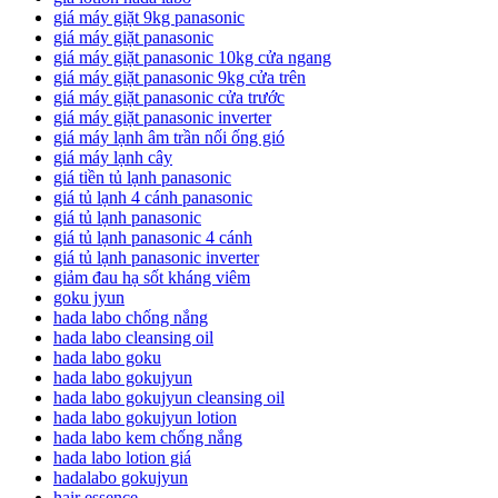
giá máy giặt 9kg panasonic
giá máy giặt panasonic
giá máy giặt panasonic 10kg cửa ngang
giá máy giặt panasonic 9kg cửa trên
giá máy giặt panasonic cửa trước
giá máy giặt panasonic inverter
giá máy lạnh âm trần nối ống gió
giá máy lạnh cây
giá tiền tủ lạnh panasonic
giá tủ lạnh 4 cánh panasonic
giá tủ lạnh panasonic
giá tủ lạnh panasonic 4 cánh
giá tủ lạnh panasonic inverter
giảm đau hạ sốt kháng viêm
goku jyun
hada labo chống nắng
hada labo cleansing oil
hada labo goku
hada labo gokujyun
hada labo gokujyun cleansing oil
hada labo gokujyun lotion
hada labo kem chống nắng
hada labo lotion giá
hadalabo gokujyun
hair essence