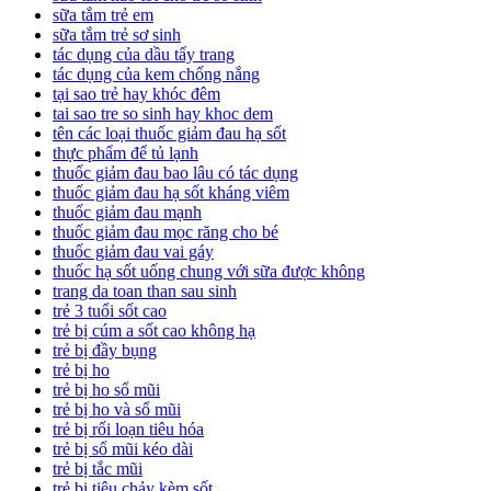
sữa tắm trẻ em
sữa tắm trẻ sơ sinh
tác dụng của dầu tẩy trang
tác dụng của kem chống nắng
tại sao trẻ hay khóc đêm
tai sao tre so sinh hay khoc dem
tên các loại thuốc giảm đau hạ sốt
thực phẩm để tủ lạnh
thuốc giảm đau bao lâu có tác dụng
thuốc giảm đau hạ sốt kháng viêm
thuốc giảm đau mạnh
thuốc giảm đau mọc răng cho bé
thuốc giảm đau vai gáy
thuốc hạ sốt uống chung với sữa được không
trang da toan than sau sinh
trẻ 3 tuổi sốt cao
trẻ bị cúm a sốt cao không hạ
trẻ bị đầy bụng
trẻ bị ho
trẻ bị ho sổ mũi
trẻ bị ho và sổ mũi
trẻ bị rối loạn tiêu hóa
trẻ bị sổ mũi kéo dài
trẻ bị tắc mũi
trẻ bị tiêu chảy kèm sốt