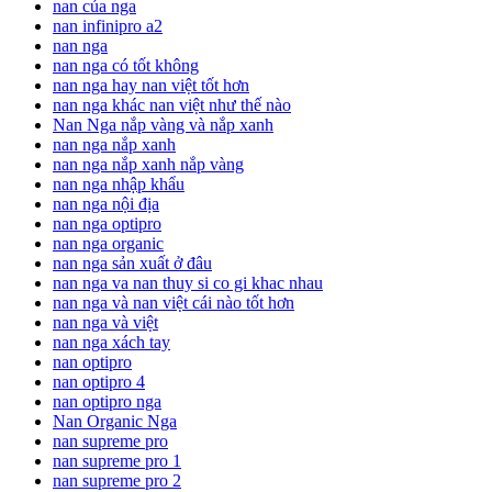
nan của nga
nan infinipro a2
nan nga
nan nga có tốt không
nan nga hay nan việt tốt hơn
nan nga khác nan việt như thế nào
Nan Nga nắp vàng và nắp xanh
nan nga nắp xanh
nan nga nắp xanh nắp vàng
nan nga nhập khẩu
nan nga nội địa
nan nga optipro
nan nga organic
nan nga sản xuất ở đâu
nan nga va nan thuy si co gi khac nhau
nan nga và nan việt cái nào tốt hơn
nan nga và việt
nan nga xách tay
nan optipro
nan optipro 4
nan optipro nga
Nan Organic Nga
nan supreme pro
nan supreme pro 1
nan supreme pro 2