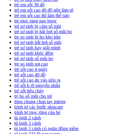
trẻ em sốt 38 độ
trẻ em sốt cao 40 độ nên làm gì
trẻ em sốt cao thì làm thế nào
tre moc rang nao truoc
trẻ sơ sinh bị cảm sổ mũi
trẻ sơ sinh bị hắt hơi sổ mũi ho
tre so sinh bi ho kho khe
trẻ sơ sinh hắt hơi sổ mũi
trẻ sơ sinh hay giật mình
trẻ sơ sinh khóc đêm
trẻ sơ sinh sổ mũi ho
tre so sinh sot cao
trẻ sốt cao 4 ngày
trẻ sốt cao 40 độ
trẻ sốt cao ăn vào nôn ra
trẻ sốt k rõ nguyên nhân
trẻ sốt tiêu chảy
trị ho sổ mũi cho trẻ
trieu chung chan tay mieng
trình tự các bước skincare
trình tự mọc răng của bé
tủ lạnh 2 cánh
tủ lạnh 3 cánh
tủ lạnh 3 cánh có ngăn đông mềm
tủ lạnh 322 lít panasonic