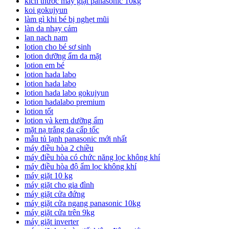
kích thước máy giặt panasonic 10kg
koi gokujyun
làm gì khi bé bị nghẹt mũi
làn da nhạy cảm
lan nach nam
lotion cho bé sơ sinh
lotion dưỡng ẩm da mặt
lotion em bé
lotion hada labo
lotion hada labo
lotion hada labo gokujyun
lotion hadalabo premium
lotion tốt
lotion và kem dưỡng ẩm
mặt nạ trắng da cấp tốc
mẫu tủ lạnh panasonic mới nhất
máy điều hòa 2 chiều
máy điều hòa có chức năng lọc không khí
máy điều hòa độ ẩm lọc không khí
máy giặt 10 kg
máy giặt cho gia đình
máy giặt cửa đứng
máy giặt cửa ngang panasonic 10kg
máy giặt cửa trên 9kg
máy giặt inverter