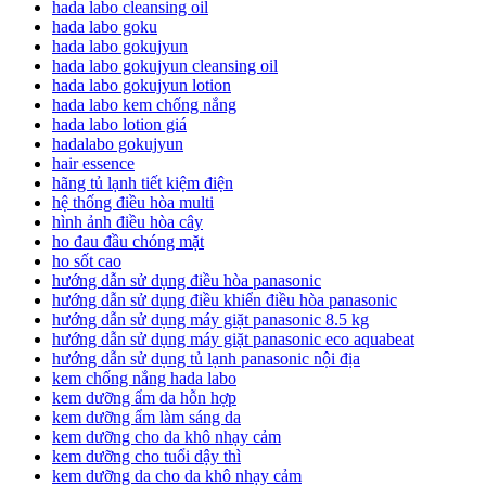
hada labo cleansing oil
hada labo goku
hada labo gokujyun
hada labo gokujyun cleansing oil
hada labo gokujyun lotion
hada labo kem chống nắng
hada labo lotion giá
hadalabo gokujyun
hair essence
hãng tủ lạnh tiết kiệm điện
hệ thống điều hòa multi
hình ảnh điều hòa cây
ho đau đầu chóng mặt
ho sốt cao
hướng dẫn sử dụng điều hòa panasonic
hướng dẫn sử dụng điều khiển điều hòa panasonic
hướng dẫn sử dụng máy giặt panasonic 8.5 kg
hướng dẫn sử dụng máy giặt panasonic eco aquabeat
hướng dẫn sử dụng tủ lạnh panasonic nội địa
kem chống nắng hada labo
kem dưỡng ẩm da hỗn hợp
kem dưỡng ẩm làm sáng da
kem dưỡng cho da khô nhạy cảm
kem dưỡng cho tuổi dậy thì
kem dưỡng da cho da khô nhạy cảm