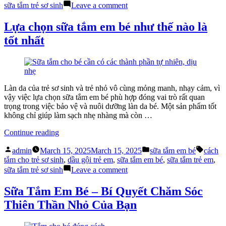
sữa
on
sữa tắm trẻ sơ sinh
Leave a comment
tắm
Khi
em
nào
Lựa chọn sữa tắm em bé như thế nào là
bé
nên
tốt nhất
cho
dùng
trẻ
sữa
sơ
tắm
sinh”
em
bé
cho
Làn da của trẻ sơ sinh và trẻ nhỏ vô cùng mỏng manh, nhạy cảm, vì
trẻ
vậy việc lựa chọn sữa tắm em bé phù hợp đóng vai trò rất quan
sơ
trọng trong việc bảo vệ và nuôi dưỡng làn da bé. Một sản phẩm tốt
sinh
không chỉ giúp làm sạch nhẹ nhàng mà còn …
“Lựa
Continue reading
chọn
Posted
Posted
Tags:
sữa
admin
March 15, 2025
March 15, 2025
sữa tắm em bé
cách
by
in
tắm
tắm cho trẻ sơ sinh
,
dầu gội trẻ em
,
sữa tắm em bé
,
sữa tắm trẻ em
,
em
on
sữa tắm trẻ sơ sinh
Leave a comment
bé
Lựa
như
chọn
Sữa Tắm Em Bé – Bí Quyết Chăm Sóc
thế
sữa
Thiên Thần Nhỏ Của Bạn
nào
tắm
là
em
tốt
bé