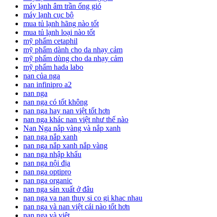
máy lạnh âm trần ống gió
máy lạnh cục bộ
mua tủ lạnh hãng nào tốt
mua tủ lạnh loại nào tốt
mỹ phẩm cetaphil
mỹ phẩm dành cho da nhạy cảm
mỹ phẩm dùng cho da nhạy cảm
mỹ phẩm hada labo
nan của nga
nan infinipro a2
nan nga
nan nga có tốt không
nan nga hay nan việt tốt hơn
nan nga khác nan việt như thế nào
Nan Nga nắp vàng và nắp xanh
nan nga nắp xanh
nan nga nắp xanh nắp vàng
nan nga nhập khẩu
nan nga nội địa
nan nga optipro
nan nga organic
nan nga sản xuất ở đâu
nan nga va nan thuy si co gi khac nhau
nan nga và nan việt cái nào tốt hơn
nan nga và việt