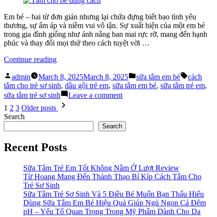
nhất”
như
thế
Em bé – hai từ đơn giản nhưng lại chứa đựng biết bao tình yêu
nào
thương, sự ấm áp và niềm vui vô tận. Sự xuất hiện của một em bé
là
trong gia đình giống như ánh nắng ban mai rực rỡ, mang đến hạnh
tốt
phúc và thay đổi mọi thứ theo cách tuyệt vời …
nhất
“Sữa
Continue reading
Tắm
Posted
Posted
Tags:
Em
admin
March 8, 2025
March 8, 2025
sữa tắm em bé
cách
by
in
Bé
tắm cho trẻ sơ sinh
,
dầu gội trẻ em
,
sữa tắm em bé
,
sữa tắm trẻ em
,
–
on
sữa tắm trẻ sơ sinh
Leave a comment
Bí
Sữa
Posts
1
2
3
Older posts
Quyết
Tắm
pagination
Search
Chăm
Em
Search
Sóc
Bé
Thiên
–
Recent Posts
Thần
Bí
Nhỏ
Quyết
Của
Chăm
Sữa Tắm Trẻ Em Tốt Không Nằm Ở Lượt Review
Bạn”
Sóc
Từ Hoang Mang Đến Thành Thạo Bí Kíp Cách Tắm Cho
Thiên
Trẻ Sơ Sinh
Thần
Sữa Tắm Trẻ Sơ Sinh Và 5 Điều Bé Muốn Bạn Thấu Hiểu
Nhỏ
Dùng Sữa Tắm Em Bé Hiệu Quả Giúp Ngủ Ngon Cả Đêm
Của
pH – Yếu Tố Quan Trọng Trong Mỹ Phẩm Dành Cho Da
Bạn