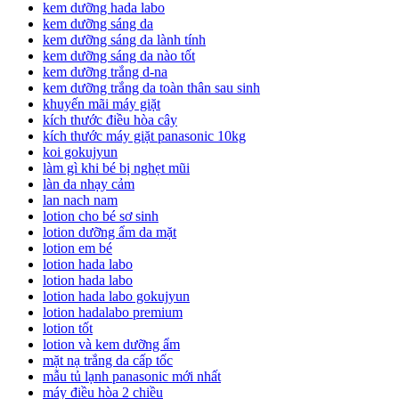
kem dưỡng hada labo
kem dưỡng sáng da
kem dưỡng sáng da lành tính
kem dưỡng sáng da nào tốt
kem dưỡng trắng d-na
kem dưỡng trắng da toàn thân sau sinh
khuyến mãi máy giặt
kích thước điều hòa cây
kích thước máy giặt panasonic 10kg
koi gokujyun
làm gì khi bé bị nghẹt mũi
làn da nhạy cảm
lan nach nam
lotion cho bé sơ sinh
lotion dưỡng ẩm da mặt
lotion em bé
lotion hada labo
lotion hada labo
lotion hada labo gokujyun
lotion hadalabo premium
lotion tốt
lotion và kem dưỡng ẩm
mặt nạ trắng da cấp tốc
mẫu tủ lạnh panasonic mới nhất
máy điều hòa 2 chiều