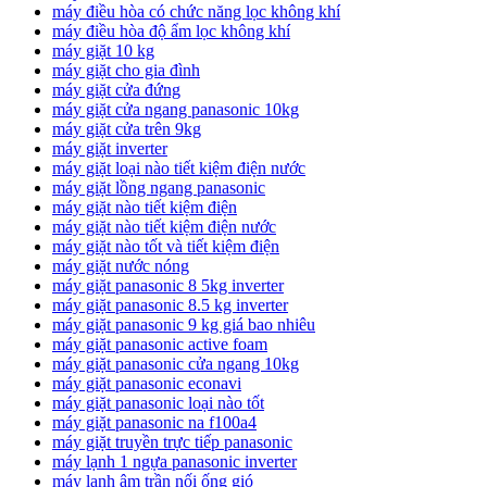
máy điều hòa có chức năng lọc không khí
máy điều hòa độ ẩm lọc không khí
máy giặt 10 kg
máy giặt cho gia đình
máy giặt cửa đứng
máy giặt cửa ngang panasonic 10kg
máy giặt cửa trên 9kg
máy giặt inverter
máy giặt loại nào tiết kiệm điện nước
máy giặt lồng ngang panasonic
máy giặt nào tiết kiệm điện
máy giặt nào tiết kiệm điện nước
máy giặt nào tốt và tiết kiệm điện
máy giặt nước nóng
máy giặt panasonic 8 5kg inverter
máy giặt panasonic 8.5 kg inverter
máy giặt panasonic 9 kg giá bao nhiêu
máy giặt panasonic active foam
máy giặt panasonic cửa ngang 10kg
máy giặt panasonic econavi
máy giặt panasonic loại nào tốt
máy giặt panasonic na f100a4
máy giặt truyền trực tiếp panasonic
máy lạnh 1 ngựa panasonic inverter
máy lạnh âm trần nối ống gió