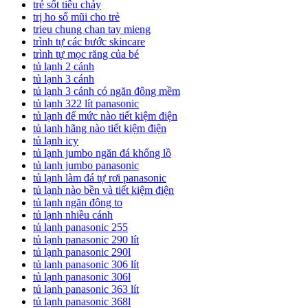
trẻ sốt tiêu chảy
trị ho sổ mũi cho trẻ
trieu chung chan tay mieng
trình tự các bước skincare
trình tự mọc răng của bé
tủ lạnh 2 cánh
tủ lạnh 3 cánh
tủ lạnh 3 cánh có ngăn đông mềm
tủ lạnh 322 lít panasonic
tủ lạnh để mức nào tiết kiệm điện
tủ lạnh hãng nào tiết kiệm điện
tủ lạnh icy
tủ lạnh jumbo ngăn đá khổng lồ
tủ lạnh jumbo panasonic
tủ lạnh làm đá tự rơi panasonic
tủ lạnh nào bền và tiết kiệm điện
tủ lạnh ngăn đông to
tủ lạnh nhiều cánh
tủ lạnh panasonic 255
tủ lạnh panasonic 290 lít
tủ lạnh panasonic 290l
tủ lạnh panasonic 306 lít
tủ lạnh panasonic 306l
tủ lạnh panasonic 363 lít
tủ lạnh panasonic 368l