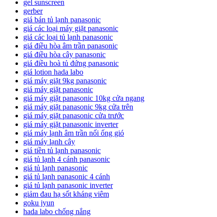
gel sunscreen
gerber
giá bán tủ lạnh panasonic
giá các loại máy giặt panasonic
giá các loại tủ lạnh panasonic
giá điều hòa âm trần panasonic
giá điều hòa cây panasonic
giá điều hoà tủ đứng panasonic
giá lotion hada labo
giá máy giặt 9kg panasonic
giá máy giặt panasonic
giá máy giặt panasonic 10kg cửa ngang
giá máy giặt panasonic 9kg cửa trên
giá máy giặt panasonic cửa trước
giá máy giặt panasonic inverter
giá máy lạnh âm trần nối ống gió
giá máy lạnh cây
giá tiền tủ lạnh panasonic
giá tủ lạnh 4 cánh panasonic
giá tủ lạnh panasonic
giá tủ lạnh panasonic 4 cánh
giá tủ lạnh panasonic inverter
giảm đau hạ sốt kháng viêm
goku jyun
hada labo chống nắng