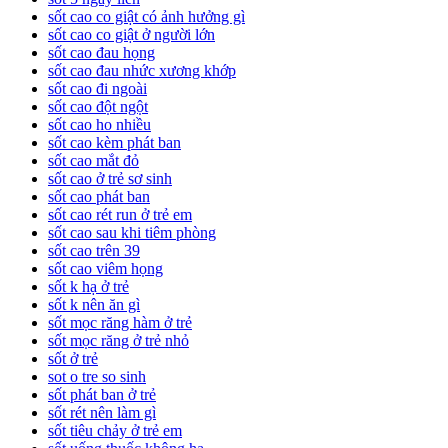
sốt cao co giật có ảnh hưởng gì
sốt cao co giật ở người lớn
sốt cao đau họng
sốt cao đau nhức xương khớp
sốt cao đi ngoài
sốt cao đột ngột
sốt cao ho nhiều
sốt cao kèm phát ban
sốt cao mắt đỏ
sốt cao ở trẻ sơ sinh
sốt cao phát ban
sốt cao rét run ở trẻ em
sốt cao sau khi tiêm phòng
sốt cao trên 39
sốt cao viêm họng
sốt k hạ ở trẻ
sốt k nên ăn gì
sốt mọc răng hàm ở trẻ
sốt mọc răng ở trẻ nhỏ
sốt ở trẻ
sot o tre so sinh
sốt phát ban ở trẻ
sốt rét nên làm gì
sốt tiêu chảy ở trẻ em