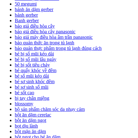
50 megumi
bánh ăn dặm gerber
bánh gerber
Banh gerber
báo giá điều hòa cây
báo giá điều hòa cây panasonic
báo giá máy điều hòa âm trần panasonic
bảo quản thức ăn trong tủ lạnh
bảo quản thực phẩm trong tủ lạnh đúng cách
bé bị sổ mũi kéo dài
bé bị sổ mũi lâu ngày
bé bị sốt tiêu chảy
bé quấy khóc về đêm
bé sổ mũi kéo dài
bé sơ sinh khóc đêm
bé sơ sinh sổ mũi
bé sốt cao
bị tay chân miệng
blossomy
bộ sản phẩm chăm sóc da nhạy cảm
bột ăn dặm cerelac
bột ăn dặm ngọt
bọt dịu lành
bột mặn ăn dặm
bột ngọt cho bé ăn dặm