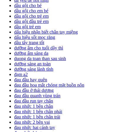
da yếu dễ nổi mụn
dầu gội cho bé
dầu gội cho em bé
dầu gội cho trẻ em
dầu gội đầu trẻ em
dầu gội trẻ em
dấu hiệu nhận biết chân tay miệng
dấu hiệu sốt mọc răng
dầu tẩy trang tốt
dưỡng ẩm cho tuổi dậy thì
dưỡng ẩm sáng da
duong da toan than sau sinh
dưỡng sáng an toàn
dưỡng sáng lành tính
đạm a2
đau đầu hay quên
đau đầu hoa mắt chóng mặt buồn nôn
đau đầu ở thái dương
đau đầu quanh vùng trán
đau đầu run tay chân
đau nhức 1 bên chân
đau nhức 1 bên chân phải
đau nhức 1 bên chân trái
đau nhức 2 bên vai
đau nhức hai cánh tay