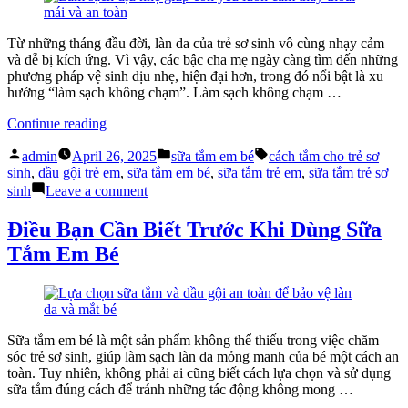
Phải
“3
Không”?
Từ những tháng đầu đời, làn da của trẻ sơ sinh vô cùng nhạy cảm
và dễ bị kích ứng. Vì vậy, các bậc cha mẹ ngày càng tìm đến những
phương pháp vệ sinh dịu nhẹ, hiện đại hơn, trong đó nổi bật là xu
hướng “làm sạch không chạm”. Làm sạch không chạm …
“Sữa
Continue reading
Tắm
Posted
Posted
Tags:
Em
admin
April 26, 2025
sữa tắm em bé
cách tắm cho trẻ sơ
by
in
Bé
sinh
,
dầu gội trẻ em
,
sữa tắm em bé
,
sữa tắm trẻ em
,
sữa tắm trẻ sơ
Và
on
sinh
Leave a comment
Xu
Sữa
Hướng
Tắm
Điều Bạn Cần Biết Trước Khi Dùng Sữa
“Làm
Em
Tắm Em Bé
Sạch
Bé
Không
Và
Chạm”
Xu
Cho
Hướng
Trẻ
“Làm
Nhỏ”
Sạch
Sữa tắm em bé là một sản phẩm không thể thiếu trong việc chăm
Không
sóc trẻ sơ sinh, giúp làm sạch làn da mỏng manh của bé một cách an
Chạm”
toàn. Tuy nhiên, không phải ai cũng biết cách lựa chọn và sử dụng
Cho
sữa tắm đúng cách để tránh những tác động không mong …
Trẻ