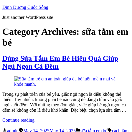
Skip
Dinh Dưỡng Cuộc Sống
to
Just another WordPress site
content
Category Archives:
sữa tắm em
bé
Dùng Sữa Tắm Em Bé Hiệu Quả Giúp
Ngủ Ngon Cả Đêm
Trong sự phát triển của bé yêu, giấc ngủ ngon là điều không thể
thiếu. Tuy nhiên, không phải bé nào cũng dễ dàng chìm vào giấc
ngủ suốt đêm. Với những mẹo đơn giản, việc giúp bé ngủ ngon cả
đêm sẽ không còn là điều khó khăn. Đặc biệt, chọn lựa sữa tắm …
“Dùng
Continue reading
Sữa
Posted
Posted
Tags:
Tắm
admin
May 14, 2025
May 14, 2025
sữa tắm em bé
cách tắm