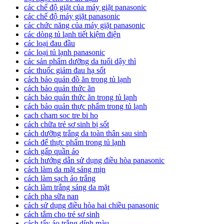
các chế độ giặt của máy giặt panasonic
các chế độ máy giặt panasonic
các chức năng của máy giặt panasonic
các dòng tủ lạnh tiết kiệm điện
các loại đau đầu
các loại tủ lạnh panasonic
các sản phẩm dưỡng da tuổi dậy thì
các thuốc giảm đau hạ sốt
cách bảo quản đồ ăn trong tủ lạnh
cách bảo quản thức ăn
cách bảo quản thức ăn trong tủ lạnh
cách bảo quản thực phẩm trong tủ lạnh
cach cham soc tre bi ho
cách chữa trẻ sơ sinh bị sốt
cách dưỡng trắng da toàn thân sau sinh
cách để thực phẩm trong tủ lạnh
cách gấp quần áo
cách hướng dẫn sử dụng điều hòa panasonic
cách làm da mặt sáng mịn
cách làm sạch áo trắng
cách làm trắng sáng da mặt
cách pha sữa nan
cách sử dụng điều hòa hai chiều panasonic
cách tắm cho trẻ sơ sinh
cách tẩy áo trắng dính màu