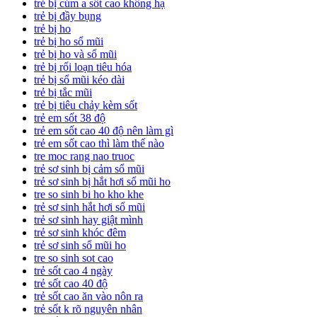
trẻ bị cúm a sốt cao không hạ
trẻ bị đầy bụng
trẻ bị ho
trẻ bị ho sổ mũi
trẻ bị ho và sổ mũi
trẻ bị rối loạn tiêu hóa
trẻ bị sổ mũi kéo dài
trẻ bị tắc mũi
trẻ bị tiêu chảy kèm sốt
trẻ em sốt 38 độ
trẻ em sốt cao 40 độ nên làm gì
trẻ em sốt cao thì làm thế nào
tre moc rang nao truoc
trẻ sơ sinh bị cảm sổ mũi
trẻ sơ sinh bị hắt hơi sổ mũi ho
tre so sinh bi ho kho khe
trẻ sơ sinh hắt hơi sổ mũi
trẻ sơ sinh hay giật mình
trẻ sơ sinh khóc đêm
trẻ sơ sinh sổ mũi ho
tre so sinh sot cao
trẻ sốt cao 4 ngày
trẻ sốt cao 40 độ
trẻ sốt cao ăn vào nôn ra
trẻ sốt k rõ nguyên nhân