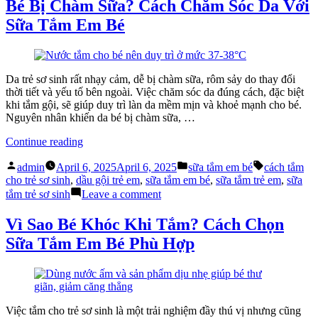
Bé Bị Chàm Sữa? Cách Chăm Sóc Da Với
Khỏe
Vặt?
Sữa Tắm Em Bé
Mạnh
4
Với
Mẹo
Sữa
Giúp
Tắm
Bé
Em
Khỏe
Da trẻ sơ sinh rất nhạy cảm, dễ bị chàm sữa, rôm sảy do thay đổi
Bé”
Mạnh
thời tiết và yếu tố bên ngoài. Việc chăm sóc da đúng cách, đặc biệt
Với
khi tắm gội, sẽ giúp duy trì làn da mềm mịn và khoẻ mạnh cho bé.
Sữa
Nguyên nhân khiến da bé bị chàm sữa, …
Tắm
Em
“Bé
Continue reading
Bé
Bị
Posted
Posted
Tags:
Chàm
admin
April 6, 2025
April 6, 2025
sữa tắm em bé
cách tắm
by
in
Sữa?
cho trẻ sơ sinh
,
dầu gội trẻ em
,
sữa tắm em bé
,
sữa tắm trẻ em
,
sữa
Cách
on
tắm trẻ sơ sinh
Leave a comment
Chăm
Bé
Sóc
Bị
Vì Sao Bé Khóc Khi Tắm? Cách Chọn
Da
Chàm
Sữa Tắm Em Bé Phù Hợp
Với
Sữa?
Sữa
Cách
Tắm
Chăm
Em
Sóc
Bé”
Da
Với
Việc tắm cho trẻ sơ sinh là một trải nghiệm đầy thú vị nhưng cũng