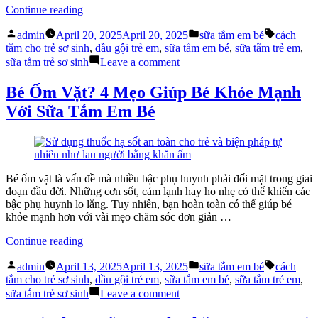
Nhỏ
“Điều
Continue reading
Bạn
Posted
Posted
Tags:
Cần
admin
April 20, 2025
April 20, 2025
sữa tắm em bé
cách
by
in
Biết
tắm cho trẻ sơ sinh
,
dầu gội trẻ em
,
sữa tắm em bé
,
sữa tắm trẻ em
,
Trước
on
sữa tắm trẻ sơ sinh
Leave a comment
Khi
Điều
Dùng
Bạn
Bé Ốm Vặt? 4 Mẹo Giúp Bé Khỏe Mạnh
Sữa
Cần
Với Sữa Tắm Em Bé
Tắm
Biết
Em
Trước
Bé”
Khi
Dùng
Sữa
Tắm
Bé ốm vặt là vấn đề mà nhiều bậc phụ huynh phải đối mặt trong giai
Em
đoạn đầu đời. Những cơn sốt, cảm lạnh hay ho nhẹ có thể khiến các
Bé
bậc phụ huynh lo lắng. Tuy nhiên, bạn hoàn toàn có thể giúp bé
khỏe mạnh hơn với vài mẹo chăm sóc đơn giản …
“Bé
Continue reading
Ốm
Posted
Posted
Tags:
Vặt?
admin
April 13, 2025
April 13, 2025
sữa tắm em bé
cách
by
in
4
tắm cho trẻ sơ sinh
,
dầu gội trẻ em
,
sữa tắm em bé
,
sữa tắm trẻ em
,
Mẹo
on
sữa tắm trẻ sơ sinh
Leave a comment
Giúp
Bé
Bé
Ốm