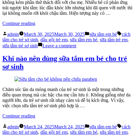
Sữa
không kém phần thử thách đối với cha mẹ. Nhiều bé có phản ứng
Tắm
trái ngược khi tắm: lúc đầu khóc lớn nhưng khi đã quen với nước thì
Em
lại không muốn rời khỏi chậu tắm. Hiện tượng này có …
Bé
“Vì
Continue reading
Sao
Posted
Posted
Tags:
Bé
admin
March 30, 2025
March 30, 2025
sữa tắm em bé
cách
by
in
Khóc
tắm cho trẻ sơ sinh
,
dầu gội trẻ em
,
sữa tắm em bé
,
sữa tắm trẻ em
,
Khi
on
sữa tắm trẻ sơ sinh
Leave a comment
Tắm?
Vì
Cách
Sao
Khi nào nên dùng sữa tắm em bé cho trẻ
Chọn
Bé
sơ sinh
Sữa
Khóc
Tắm
Khi
Em
Tắm?
Bé
Cách
Phù
Chọn
Chăm sóc làn da mỏng manh của trẻ sơ sinh là một trong những
Hợp”
Sữa
điều quan trọng mà các bậc cha mẹ cần lưu ý. Không giống như da
Tắm
người lớn, da trẻ sơ sinh rất nhạy cảm và dễ bị kích ứng. Vì vậy,
Em
việc chọn sữa tắm trẻ sơ sinh phù hợp là …
Bé
Phù
“Khi
Continue reading
Hợp
nào
Posted
Posted
Tags:
nên
admin
March 24, 2025
March 24, 2025
sữa tắm em bé
cách
by
in
dùng
tắm cho trẻ sơ sinh
,
dầu gội trẻ em
,
sữa tắm em bé
,
sữa tắm trẻ em
,