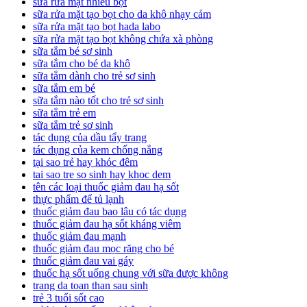
sữa rửa mặt nhiều bọt
sữa rửa mặt tạo bọt cho da khô nhạy cảm
sữa rửa mặt tạo bọt hada labo
sữa rửa mặt tạo bọt không chứa xà phòng
sữa tắm bé sơ sinh
sữa tắm cho bé da khô
sữa tắm dành cho trẻ sơ sinh
sữa tắm em bé
sữa tắm nào tốt cho trẻ sơ sinh
sữa tắm trẻ em
sữa tắm trẻ sơ sinh
tác dụng của dầu tẩy trang
tác dụng của kem chống nắng
tại sao trẻ hay khóc đêm
tai sao tre so sinh hay khoc dem
tên các loại thuốc giảm đau hạ sốt
thực phẩm để tủ lạnh
thuốc giảm đau bao lâu có tác dụng
thuốc giảm đau hạ sốt kháng viêm
thuốc giảm đau mạnh
thuốc giảm đau mọc răng cho bé
thuốc giảm đau vai gáy
thuốc hạ sốt uống chung với sữa được không
trang da toan than sau sinh
trẻ 3 tuổi sốt cao