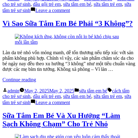
by
in
Em
cho trẻ sơ sinh
,
dầu gội trẻ em
,
sữa tắm em bé
,
sữa tắm trẻ em
,
sữa
Bé
on
tắm trẻ sơ sinh
Leave a comment
Hiệu
Dùng
Quả
Sữa
Vì Sao Sữa Tắm Em Bé Phải “3 Không”?
Giúp
Tắm
Ngủ
Em
Ngon
Bé
Cả
Hiệu
Đêm”
Quả
Làn da trẻ nhỏ vốn mỏng manh, dễ tổn thương nếu tiếp xúc với sản
Giúp
phẩm không phù hợp. Chính vì vậy, các sản phẩm chăm sóc da cho
Ngủ
bé ngày nay đều theo xu hướng “3 không” như một tiêu chuẩn vàng
Ngon
được các mẹ bỉm tin tưởng. Không xà phòng – Vì làn …
Cả
Đêm
“Vì
Continue reading
Sao
Posted
Posted
Tags:
Sữa
admin
May 2, 2025
May 2, 2025
sữa tắm em bé
cách tắm
by
in
Tắm
cho trẻ sơ sinh
,
dầu gội trẻ em
,
sữa tắm em bé
,
sữa tắm trẻ em
,
sữa
Em
on
tắm trẻ sơ sinh
Leave a comment
Bé
Vì
Phải
Sao
Sữa Tắm Em Bé Và Xu Hướng “Làm
“3
Sữa
Sạch Không Chạm” Cho Trẻ Nhỏ
Không”?”
Tắm
Em
Bé