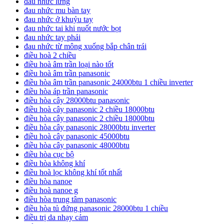
đau nhức lưng
đau nhức mu bàn tay
đau nhức ở khuỷu tay
đau nhức tai khi nuốt nước bọt
đau nhức tay phải
đau nhức từ mông xuống bắp chân trái
điều hoà 2 chiều
điều hoà âm trần loại nào tốt
điều hoà âm trần panasonic
điều hòa âm trần panasonic 24000btu 1 chiều inverter
điều hòa áp trần panasonic
điều hòa cây 28000btu panasonic
điều hoà cây panasonic 2 chiều 18000btu
điều hòa cây panasonic 2 chiều 18000btu
điều hòa cây panasonic 28000btu inverter
điều hoà cây panasonic 45000btu
điều hòa cây panasonic 48000btu
điều hòa cục bộ
điều hòa không khí
điều hoà lọc không khí tốt nhất
điều hòa nanoe
điều hoà nanoe g
điều hòa trung tâm panasonic
điều hòa tủ đứng panasonic 28000btu 1 chiều
điều trị da nhạy cảm