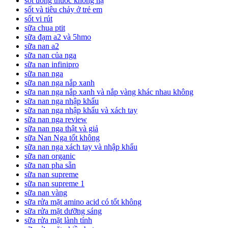
sốt uống thuốc không hạ
sốt và tiêu chảy ở trẻ em
sốt vi rút
sữa chua ptit
sữa đạm a2 và 5hmo
sữa nan a2
sữa nan của nga
sữa nan infinipro
sữa nan nga
sữa nan nga nắp xanh
sữa nan nga nắp xanh và nắp vàng khác nhau không
sữa nan nga nhập khẩu
sữa nan nga nhập khẩu và xách tay
sữa nan nga review
sữa nan nga thật và giả
sữa Nan Nga tốt không
sữa nan nga xách tay và nhập khẩu
sữa nan organic
sữa nan pha sẵn
sữa nan supreme
sữa nan supreme 1
sữa nan vàng
sữa rửa mặt amino acid có tốt không
sữa rửa mặt dưỡng sáng
sữa rửa mặt lành tính