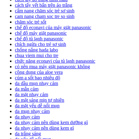
cách tẩy vết bẩn trên áo trắng
cẩm nang chăm sóc trẻ sơ sinh
cam nang cham soc tre so sinh
chăm sóc trẻ sốt
chế độ econavi của máy giặt panasonic
chế độ máy giặt panasonic
chế độ tủ lạnh panasonic
chích ngừa cho trẻ sơ sinh
chống nắng hada labo
chua viem mui cho tre
chức năng econavi của tủ lạnh panasonic
có nên mua máy giặt panasonic không
công dụng của aloe vera
cúm a sốt bao nhiêu độ
da dầu mụn nhạy cảm
da mẫn cảm
da mặt nhạy cảm
da mặt sáng mịn tự nhiên
da mặt yếu dễ nổi mụn
da mụn nhạy cảm
da nhạy cảm
da nhạy cảm nên dùng kem dưỡng gì
da nhạy cảm nên dùng kem gì
da trắng sáng