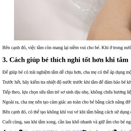
Bên cạnh đó, việc tắm còn mang lại niềm vui cho bé. Khi ở trong nướ
3. Cách giúp bé thích nghi tốt hơn khi tắm
Để giúp bé có trải nghiệm tắm dễ chịu hơn, cha mẹ có thể áp dụng m
Trước hết, hãy kiểm tra nhiệt độ nước trước khi tắm để đảm bảo bé k
Tiếp theo, lựa chọn sữa tắm trẻ sơ sinh dịu nhẹ, không chứa hương l
Ngoài ra, cha mẹ nên tạo cảm giác an toàn cho bé bằng cách nâng đỡ 
Bên cạnh đó, có thể tạo không khí vui vẻ khi tắm bằng cách sử dụng 
Cuối cùng, sau khi tắm xong, cần lau khô nhanh và giữ ấm cho bé nga