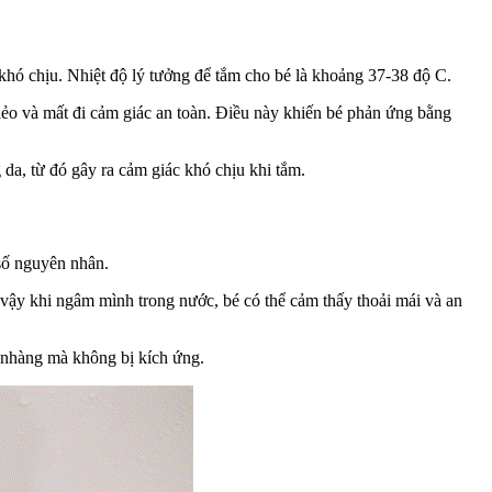
hó chịu. Nhiệt độ lý tưởng để tắm cho bé là khoảng 37-38 độ C.
lẻo và mất đi cảm giác an toàn. Điều này khiến bé phản ứng bằng
da, từ đó gây ra cảm giác khó chịu khi tắm.
 số nguyên nhân.
 vậy khi ngâm mình trong nước, bé có thể cảm thấy thoải mái và an
ẹ nhàng mà không bị kích ứng.