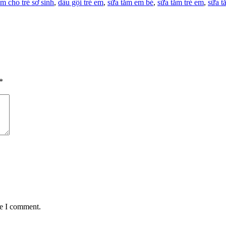
ắm cho trẻ sơ sinh
,
dầu gội trẻ em
,
sữa tắm em bé
,
sữa tắm trẻ em
,
sữa t
*
me I comment.