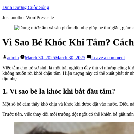
Skip
Dinh Dưỡng Cuộc Sống
to
Just another WordPress site
content
Vì Sao Bé Khóc Khi Tắm? Các
Posted
on
admin
March 30, 2025
March 30, 2025
Leave a comment
by
Vì
Sao
Việc tắm cho trẻ sơ sinh là một trải nghiệm đầy thú vị nhưng cũng k
Bé
không muốn rời khỏi chậu tắm. Hiện tượng này có thể xuất phát từ n
Khó
dịu nhẹ.
Khi
Tắm
1. Vì sao bé la khóc khi bắt đầu tắm?
Các
Chọ
Một số bé cảm thấy khó chịu và khóc khi được đặt vào nước. Điều n
Sữa
Tắm
Trước tiên, việc thay đổi môi trường đột ngột có thể khiến bé giật m
Em
Bé
Phù
Hợp