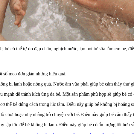
c, bé có thể tự do đạp chân, nghịch nước, tạo bọt từ sữa tắm em bé, đ
ột số mẹo đơn giản nhưng hiệu quả.
hông bị lạnh hoặc nóng quá. Nước ấm vừa phải giúp bé cảm thấy thư gi
iệu mạnh để tránh kích ứng da bé. Một sản phẩm phù hợp sẽ giúp bé có 
cơ thể bé đúng cách trong lúc tắm. Điều này giúp bé không bị hoảng sợ
đồ chơi hoặc nhẹ nhàng trò chuyện với bé. Điều này giúp bé cảm thấy t
y lập tức để bé không bị lạnh. Điều này giúp bé có ấn tượng tốt hơn về