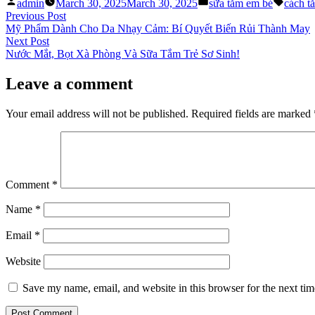
Posted
Posted
Tags:
admin
March 30, 2025
March 30, 2025
sữa tắm em bé
cách t
by
in
Post
Previous
Previous Post
post:
Mỹ Phẩm Dành Cho Da Nhạy Cảm: Bí Quyết Biến Rủi Thành May
navigation
Next
Next Post
post:
Nước Mắt, Bọt Xà Phòng Và Sữa Tắm Trẻ Sơ Sinh!
Leave a comment
Your email address will not be published.
Required fields are marked
Comment
*
Name
*
Email
*
Website
Save my name, email, and website in this browser for the next ti