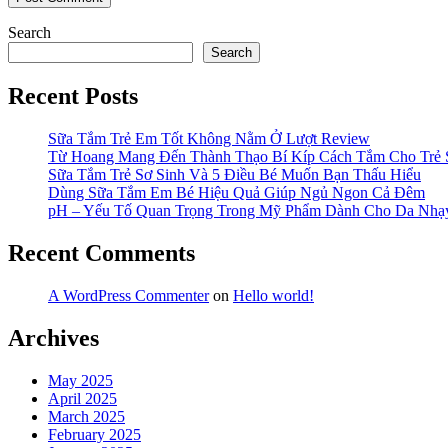
Search
Search
Recent Posts
Sữa Tắm Trẻ Em Tốt Không Nằm Ở Lượt Review
Từ Hoang Mang Đến Thành Thạo Bí Kíp Cách Tắm Cho Trẻ 
Sữa Tắm Trẻ Sơ Sinh Và 5 Điều Bé Muốn Bạn Thấu Hiểu
Dùng Sữa Tắm Em Bé Hiệu Quả Giúp Ngủ Ngon Cả Đêm
pH – Yếu Tố Quan Trọng Trong Mỹ Phẩm Dành Cho Da Nh
Recent Comments
A WordPress Commenter
on
Hello world!
Archives
May 2025
April 2025
March 2025
February 2025