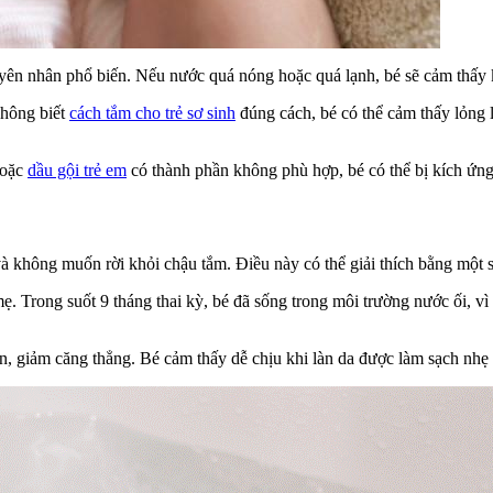
ên nhân phổ biến. Nếu nước quá nóng hoặc quá lạnh, bé sẽ cảm thấy k
không biết
cách tắm cho trẻ sơ sinh
đúng cách, bé có thể cảm thấy lỏng 
oặc
dầu gội trẻ em
có thành phần không phù hợp, bé có thể bị kích ứng 
ú và không muốn rời khỏi chậu tắm. Điều này có thể giải thích bằng một
. Trong suốt 9 tháng thai kỳ, bé đã sống trong môi trường nước ối, vì
ãn, giảm căng thẳng. Bé cảm thấy dễ chịu khi làn da được làm sạch nh