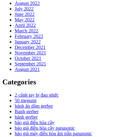
August 2022
July 2022
June 2022
May 2022
April 2022
March 2022
February 2022
January 2022
December 2021
November 2021
October 2021
September 2021
August 2021
Categories
2 cánh tay bị đau nhức
50 megumi
bánh ăn dặm gerber
Banh gerber
bánh gerber
báo giá điều hòa cây
báo giá điều hòa cây panasonic
báo giá máy điều hòa âm trần panasonic