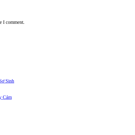
me I comment.
Sơ Sinh
ạy Cảm