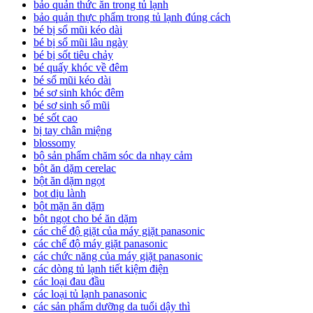
bảo quản thức ăn trong tủ lạnh
bảo quản thực phẩm trong tủ lạnh đúng cách
bé bị sổ mũi kéo dài
bé bị sổ mũi lâu ngày
bé bị sốt tiêu chảy
bé quấy khóc về đêm
bé sổ mũi kéo dài
bé sơ sinh khóc đêm
bé sơ sinh sổ mũi
bé sốt cao
bị tay chân miệng
blossomy
bộ sản phẩm chăm sóc da nhạy cảm
bột ăn dặm cerelac
bột ăn dặm ngọt
bọt dịu lành
bột mặn ăn dặm
bột ngọt cho bé ăn dặm
các chế độ giặt của máy giặt panasonic
các chế độ máy giặt panasonic
các chức năng của máy giặt panasonic
các dòng tủ lạnh tiết kiệm điện
các loại đau đầu
các loại tủ lạnh panasonic
các sản phẩm dưỡng da tuổi dậy thì