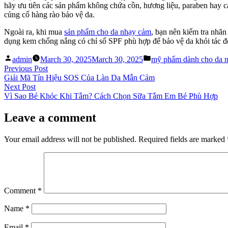
hãy ưu tiên các sản phẩm không chứa cồn, hương liệu, paraben hay c
củng cố hàng rào bảo vệ da.
Ngoài ra, khi mua
sản phẩm cho da nhạy cảm
, bạn nên kiểm tra nhãn
dụng kem chống nắng có chỉ số SPF phù hợp để bảo vệ da khỏi tác đ
Posted
Posted
admin
March 30, 2025
March 30, 2025
mỹ phẩm dành cho da 
by
in
Post
Previous
Previous Post
post:
Giải Mã Tín Hiệu SOS Của Làn Da Mẫn Cảm
navigation
Next
Next Post
post:
Vì Sao Bé Khóc Khi Tắm? Cách Chọn Sữa Tắm Em Bé Phù Hợp
Leave a comment
Your email address will not be published.
Required fields are marked
Comment
*
Name
*
Email
*