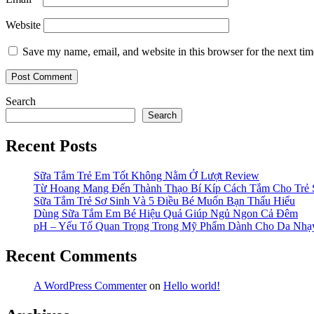
Website
Save my name, email, and website in this browser for the next ti
Search
Search
Recent Posts
Sữa Tắm Trẻ Em Tốt Không Nằm Ở Lượt Review
Từ Hoang Mang Đến Thành Thạo Bí Kíp Cách Tắm Cho Trẻ 
Sữa Tắm Trẻ Sơ Sinh Và 5 Điều Bé Muốn Bạn Thấu Hiểu
Dùng Sữa Tắm Em Bé Hiệu Quả Giúp Ngủ Ngon Cả Đêm
pH – Yếu Tố Quan Trọng Trong Mỹ Phẩm Dành Cho Da Nh
Recent Comments
A WordPress Commenter
on
Hello world!