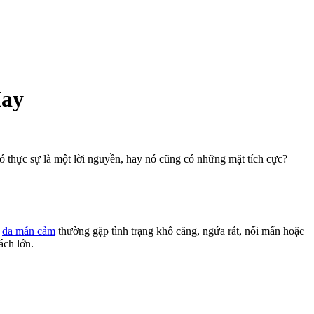
May
 thực sự là một lời nguyền, hay nó cũng có những mặt tích cực?
n
da mẫn cảm
thường gặp tình trạng khô căng, ngứa rát, nổi mẩn hoặc
ách lớn.