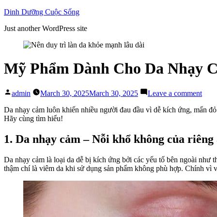
Skip
Dinh Dưỡng Cuộc Sống
to
Just another WordPress site
content
Mỹ Phẩm Dành Cho Da Nhạy Cả
Posted
on
admin
March 30, 2025
March 30, 2025
Leave a comment
by
Mỹ
Phẩ
Da nhạy cảm luôn khiến nhiều người đau đầu vì dễ kích ứng, mẩn đỏ 
Dàn
Hãy cùng tìm hiểu!
Cho
Da
1. Da nhạy cảm – Nỗi khổ không của riêng 
Nhạ
Cảm
Da nhạy cảm là loại da dễ bị kích ứng bởi các yếu tố bên ngoài như 
Bí
thậm chí là viêm da khi sử dụng sản phẩm không phù hợp. Chính vì v
Quyế
Biến
Rủi
Thà
May