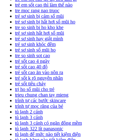
trẻ em sốt cao thì làm thế nào
tre moc rang nao truoc
trẻ sơ sinh bị cảm sổ mũi
trẻ sơ sinh bị hắt hơi sổ mũi ho
tre so sinh bi ho kho khe
trẻ sơ sinh hắt hơi sổ mũi
trẻ sơ sinh hay giật mình
trẻ sơ sinh khóc đêm
trẻ sơ sinh sổ mũi ho
tre so sinh sot cao
trẻ sốt cao 4 ngày
trẻ sốt cao 40 độ
trẻ sốt cao ăn vào nôn ra
trẻ sốt k rõ nguyên nhân
trẻ sốt tiêu chảy
trị ho sổ mũi cho trẻ
trieu chung chan tay mieng
trình tự các bước skincare
trình tự mọc răng của bé
tủ lạnh 2 cánh
tủ lạnh 3 cánh
tủ lạnh 3 cánh có ngăn đông mềm
tủ lạnh 322 lít panasonic
tủ lạnh để mức nào tiết kiệm điện
tủ lạnh hãng nào tiết kiệm điện