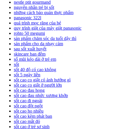
nestle ptit gourmand
nguyên nhân trẻ bị sốt
những cách bảo quản thực phẩm
panasonic 322l
quá trình mọc răng của bé
quy trình giặt của máy giặt panasonic
rohto 50 megumi
sản phẩm chăm sóc da tuổi dậy thì
sản phẩm cho da nhạy cảm
sau sốt xuất huyết
skincare ban đêm
sổ mũi kéo dài ở trẻ em
sốt
sốt 40 độ có cao không
sốt 5 ngày liền
sốt cao co giật có ảnh hưởng gì
sốt cao co giật ở người lớn
sốt cao đau họng
sốt cao đau nhức xương khớp
sốt cao đi ngoài
sốt cao đột ngột
sốt cao ho nhiều
sốt cao kèm phát ban
sốt cao mắt đỏ
sốt cao ở trẻ sơ sinh