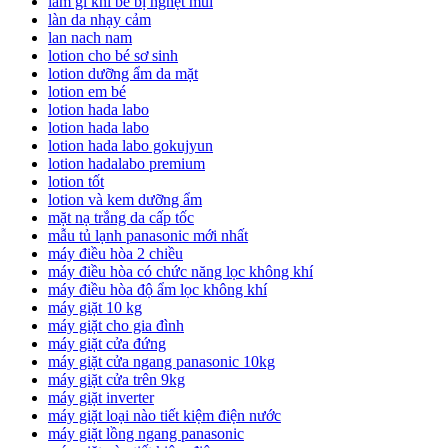
làm gì khi bé bị nghẹt mũi
làn da nhạy cảm
lan nach nam
lotion cho bé sơ sinh
lotion dưỡng ẩm da mặt
lotion em bé
lotion hada labo
lotion hada labo
lotion hada labo gokujyun
lotion hadalabo premium
lotion tốt
lotion và kem dưỡng ẩm
mặt nạ trắng da cấp tốc
mẫu tủ lạnh panasonic mới nhất
máy điều hòa 2 chiều
máy điều hòa có chức năng lọc không khí
máy điều hòa độ ẩm lọc không khí
máy giặt 10 kg
máy giặt cho gia đình
máy giặt cửa đứng
máy giặt cửa ngang panasonic 10kg
máy giặt cửa trên 9kg
máy giặt inverter
máy giặt loại nào tiết kiệm điện nước
máy giặt lồng ngang panasonic