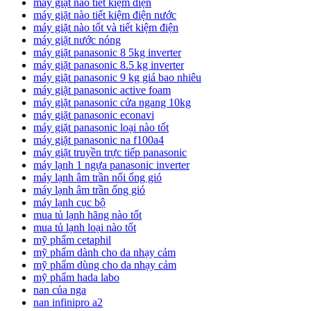
máy giặt nào tiết kiệm điện
máy giặt nào tiết kiệm điện nước
máy giặt nào tốt và tiết kiệm điện
máy giặt nước nóng
máy giặt panasonic 8 5kg inverter
máy giặt panasonic 8.5 kg inverter
máy giặt panasonic 9 kg giá bao nhiêu
máy giặt panasonic active foam
máy giặt panasonic cửa ngang 10kg
máy giặt panasonic econavi
máy giặt panasonic loại nào tốt
máy giặt panasonic na f100a4
máy giặt truyền trực tiếp panasonic
máy lạnh 1 ngựa panasonic inverter
máy lạnh âm trần nối ống gió
máy lạnh âm trần ống gió
máy lạnh cục bộ
mua tủ lạnh hãng nào tốt
mua tủ lạnh loại nào tốt
mỹ phẩm cetaphil
mỹ phẩm dành cho da nhạy cảm
mỹ phẩm dùng cho da nhạy cảm
mỹ phẩm hada labo
nan của nga
nan infinipro a2