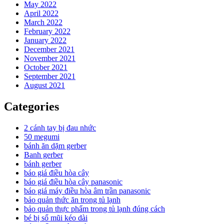
May 2022
April 2022
March 2022
February 2022
January 2022
December 2021
November 2021
October 2021
September 2021
August 2021
Categories
2 cánh tay bị đau nhức
50 megumi
bánh ăn dặm gerber
Banh gerber
bánh gerber
báo giá điều hòa cây
báo giá điều hòa cây panasonic
báo giá máy điều hòa âm trần panasonic
bảo quản thức ăn trong tủ lạnh
bảo quản thực phẩm trong tủ lạnh đúng cách
bé bị sổ mũi kéo dài