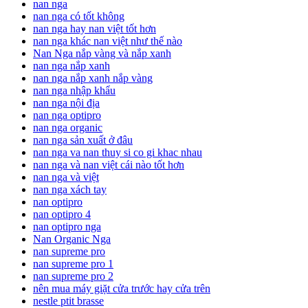
nan nga
nan nga có tốt không
nan nga hay nan việt tốt hơn
nan nga khác nan việt như thế nào
Nan Nga nắp vàng và nắp xanh
nan nga nắp xanh
nan nga nắp xanh nắp vàng
nan nga nhập khẩu
nan nga nội địa
nan nga optipro
nan nga organic
nan nga sản xuất ở đâu
nan nga va nan thuy si co gi khac nhau
nan nga và nan việt cái nào tốt hơn
nan nga và việt
nan nga xách tay
nan optipro
nan optipro 4
nan optipro nga
Nan Organic Nga
nan supreme pro
nan supreme pro 1
nan supreme pro 2
nên mua máy giặt cửa trước hay cửa trên
nestle ptit brasse