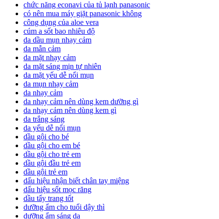
chức năng econavi của tủ lạnh panasonic
có nên mua máy giặt panasonic không
công dụng của aloe vera
cúm a sốt bao nhiêu độ
da dầu mụn nhạy cảm
da mẫn cảm
da mặt nhạy cảm
da mặt sáng mịn tự nhiên
da mặt yếu dễ nổi mụn
da mụn nhạy cảm
da nhạy cảm
da nhạy cảm nên dùng kem dưỡng gì
da nhạy cảm nên dùng kem gì
da trắng sáng
da yếu dễ nổi mụn
dầu gội cho bé
dầu gội cho em bé
dầu gội cho trẻ em
dầu gội đầu trẻ em
dầu gội trẻ em
dấu hiệu nhận biết chân tay miệng
dấu hiệu sốt mọc răng
dầu tẩy trang tốt
dưỡng ẩm cho tuổi dậy thì
dưỡng ẩm sáng da