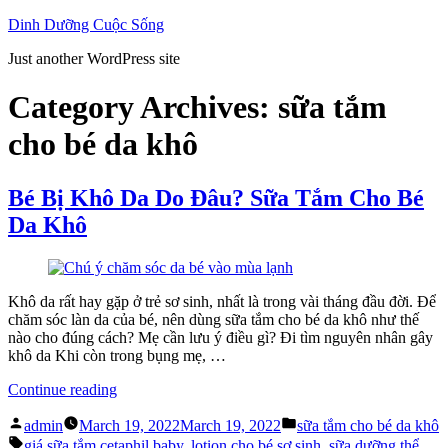
Skip
Dinh Dưỡng Cuộc Sống
to
Just another WordPress site
content
Category Archives:
sữa tắm
cho bé da khô
Bé Bị Khô Da Do Đâu? Sữa Tắm Cho Bé
Da Khô
Khô da rất hay gặp ở trẻ sơ sinh, nhất là trong vài tháng đầu đời. Để
chăm sóc làn da của bé, nên dùng sữa tắm cho bé da khô như thế
nào cho đúng cách? Mẹ cần lưu ý điều gì? Đi tìm nguyên nhân gây
khô da Khi còn trong bụng mẹ, …
“Bé
Continue reading
Bị
Posted
Posted
Khô
admin
March 19, 2022
March 19, 2022
sữa tắm cho bé da khô
by
in
Tags:
Da
giá sữa tắm cetaphil baby
,
lotion cho bé sơ sinh
,
sữa dưỡng thể