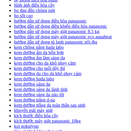
hình ảnh điều hòa cây
ho đau đầu chóng mặt
ho sốt cao
hướng dẫn sử dụng điều hòa panasonic
hướng dẫn sử dụng điều khiển điều hòa panasonic
hướng dẫn sử dụng máy giặt panasonic 8.5 kg
hướng dẫn sử dụng máy giặt panasonic eco aquabeat
hướng dẫn sử dụng tủ lạnh panasonic nội địa
kem chống nắng hada labo
kem dưỡng ẩm da hỗn hợp
kem dưỡng ẩm làm sáng da
kem dưỡng cho da khô nhạy cảm
kem dưỡng cho tuổi dậy thì
kem dưỡng da cho da khô nhạy cảm
kem dưỡng hada labo
kem dưỡng sáng da
kem dưỡng sáng da lành tính
kem dưỡng sáng da nào tốt
kem dưỡng trắng d-na
kem dưỡng trắng da toàn thân sau sinh
khuyến mãi máy giặt
kích thước điều hòa cây
kích thước máy giặt panasonic 10kg
koi gokujyun