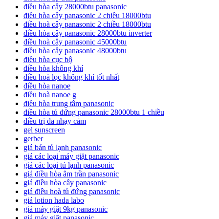
điều hòa cây 28000btu panasonic
điều hòa cây panasonic 2 chiều 18000btu
điều hoà cây panasonic 2 chiều 18000btu
điều hòa cây panasonic 28000btu inverter
điều hoà cây panasonic 45000btu
điều hòa cây panasonic 48000btu
điều hòa cục bộ
điều hòa không khí
điều hoà lọc không khí tốt nhất
điều hòa nanoe
điều hoà nanoe g
điều hòa trung tâm panasonic
điều hòa tủ đứng panasonic 28000btu 1 chiều
điều trị da nhạy cảm
gel sunscreen
gerber
giá bán tủ lạnh panasonic
giá các loại máy giặt panasonic
giá các loại tủ lạnh panasonic
giá điều hòa âm trần panasonic
giá điều hòa cây panasonic
giá điều hoà tủ đứng panasonic
giá lotion hada labo
giá máy giặt 9kg panasonic
giá máy giặt panasonic