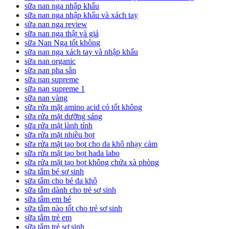
sữa nan nga nhập khẩu
sữa nan nga nhập khẩu và xách tay
sữa nan nga review
sữa nan nga thật và giả
sữa Nan Nga tốt không
sữa nan nga xách tay và nhập khẩu
sữa nan organic
sữa nan pha sẵn
sữa nan supreme
sữa nan supreme 1
sữa nan vàng
sữa rửa mặt amino acid có tốt không
sữa rửa mặt dưỡng sáng
sữa rửa mặt lành tính
sữa rửa mặt nhiều bọt
sữa rửa mặt tạo bọt cho da khô nhạy cảm
sữa rửa mặt tạo bọt hada labo
sữa rửa mặt tạo bọt không chứa xà phòng
sữa tắm bé sơ sinh
sữa tắm cho bé da khô
sữa tắm dành cho trẻ sơ sinh
sữa tắm em bé
sữa tắm nào tốt cho trẻ sơ sinh
sữa tắm trẻ em
sữa tắm trẻ sơ sinh