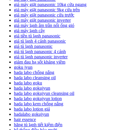
giá máy giặt panasonic 10kg cửa ngang
giá máy giặt panasonic 9kg cửa trên
giá máy giặt panasonic cửa trước
giá máy giặt panasonic inverter
giá máy lạnh âm trần nối ống gió
giá máy lạnh cây
giá tiền tủ lạnh panasonic
giá tủ lạnh 4 cánh panasonic
giá tủ lạnh panasonic
giá tủ lạnh panasonic 4 cánh
giá tủ lạnh panasonic inverter
giảm đau hạ sốt kháng viêm
goku jyun
hada labo chống nắng
hada labo cleansing oil
hada labo goku
hada labo gokujyun
hada labo gokujyun cleansing oil
hada labo gokujyun lotion
hada labo kem chống nắng
hada labo lotion giá
hadalabo gokujyun
hair essence
hãng tủ lạnh tiết kiệm điện
hệ thống điều hòa multi