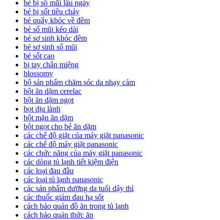
bé bị sổ mũi lâu ngày
bé bị sốt tiêu chảy
bé quấy khóc về đêm
bé sổ mũi kéo dài
bé sơ sinh khóc đêm
bé sơ sinh sổ mũi
bé sốt cao
bị tay chân miệng
blossomy
bộ sản phẩm chăm sóc da nhạy cảm
bột ăn dặm cerelac
bột ăn dặm ngọt
bọt dịu lành
bột mặn ăn dặm
bột ngọt cho bé ăn dặm
các chế độ giặt của máy giặt panasonic
các chế độ máy giặt panasonic
các chức năng của máy giặt panasonic
các dòng tủ lạnh tiết kiệm điện
các loại đau đầu
các loại tủ lạnh panasonic
các sản phẩm dưỡng da tuổi dậy thì
các thuốc giảm đau hạ sốt
cách bảo quản đồ ăn trong tủ lạnh
cách bảo quản thức ăn