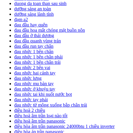
duong da toan than sau sinh
dưỡng sáng an toàn
dưỡng sáng lành tính
đạm a2
đau đầu hay quên
đau đầu hoa mắt chóng mặt buồn nôn
đau đầu ở thái dương
đau đầu quanh vùng trán
đau đầu run tay chân
đau nhức 1 bên chân
đau nhức 1 bên chân phải
đau nhức 1 bên chân trái
đau nhức 2 bên vai
đau nhức hai cánh tay
đau nhức lưng
đau nhức mu bàn tay
đau nhức ở khuỷu tay
đau nhức tai khi nuốt nước bọt
đau nhức tay phải
đau nhức từ mông xuống bắp chân trái
điều hoà 2 chiều
điều hoà âm trần loại nào tốt
điều hoà âm trần panasonic
điều hòa âm trần panasonic 24000btu 1 chiều inverter
điều hòa áp trần panasonic