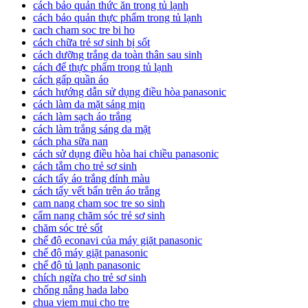
cách bảo quản thức ăn trong tủ lạnh
cách bảo quản thực phẩm trong tủ lạnh
cach cham soc tre bi ho
cách chữa trẻ sơ sinh bị sốt
cách dưỡng trắng da toàn thân sau sinh
cách để thực phẩm trong tủ lạnh
cách gấp quần áo
cách hướng dẫn sử dụng điều hòa panasonic
cách làm da mặt sáng mịn
cách làm sạch áo trắng
cách làm trắng sáng da mặt
cách pha sữa nan
cách sử dụng điều hòa hai chiều panasonic
cách tắm cho trẻ sơ sinh
cách tẩy áo trắng dính màu
cách tẩy vết bẩn trên áo trắng
cam nang cham soc tre so sinh
cẩm nang chăm sóc trẻ sơ sinh
chăm sóc trẻ sốt
chế độ econavi của máy giặt panasonic
chế độ máy giặt panasonic
chế độ tủ lạnh panasonic
chích ngừa cho trẻ sơ sinh
chống nắng hada labo
chua viem mui cho tre