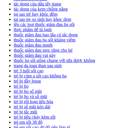
tác dụng của dầu tẩy trang
tác dụng của kem chống nắng
tại sao trẻ hay khóc đêm
tai sao tre so sinh hay khoc dem
tên các loại thuốc giảm đau hạ sốt
thực phẩm để tủ lạnh
thuốc giảm đau bao lâu có tác dụng
thuốc giảm đau hạ sốt kháng viêm
thuốc giảm đau mạnh
thuốc giảm đau mọc răng cho bé
thuốc giảm đau vai gáy
thuốc hạ sốt uống chung với sữa được không
trang da toan than sau sinh
trẻ 3 tuổi sốt cao
trẻ bị cúm a sốt cao không hạ
trẻ bị đầy bụng
trẻ bị ho
trẻ bị ho sổ mũi
trẻ bị ho và sổ mũi
trẻ bị rối loạn tiêu hóa
trẻ bị sổ mũi kéo dài
trẻ bị tắc mũi
trẻ bị tiêu chảy kèm sốt
trẻ em sốt 38 độ
trẻ em sốt cao 40 độ nên làm gì