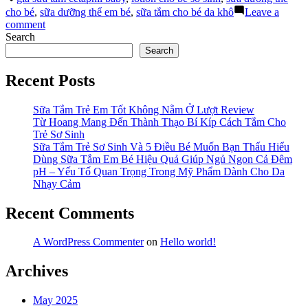
Do
cho bé
,
sữa dưỡng thể em bé
,
sữa tắm cho bé da khô
Leave a
Đâu?
on
comment
Sữa
Bé
Search
Tắm
Bị
Search
Cho
Khô
Bé
Da
Recent Posts
Da
Do
Khô”
Đâu?
Sữa Tắm Trẻ Em Tốt Không Nằm Ở Lượt Review
Sữa
Từ Hoang Mang Đến Thành Thạo Bí Kíp Cách Tắm Cho
Tắm
Trẻ Sơ Sinh
Cho
Sữa Tắm Trẻ Sơ Sinh Và 5 Điều Bé Muốn Bạn Thấu Hiểu
Bé
Dùng Sữa Tắm Em Bé Hiệu Quả Giúp Ngủ Ngon Cả Đêm
Da
pH – Yếu Tố Quan Trọng Trong Mỹ Phẩm Dành Cho Da
Khô
Nhạy Cảm
Recent Comments
A WordPress Commenter
on
Hello world!
Archives
May 2025