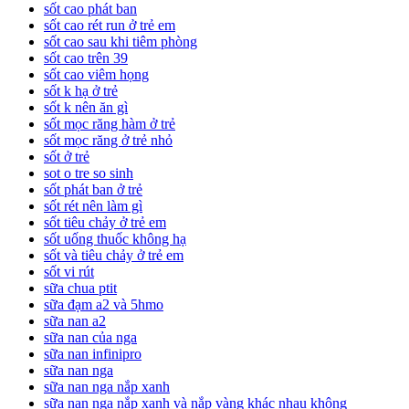
sốt cao phát ban
sốt cao rét run ở trẻ em
sốt cao sau khi tiêm phòng
sốt cao trên 39
sốt cao viêm họng
sốt k hạ ở trẻ
sốt k nên ăn gì
sốt mọc răng hàm ở trẻ
sốt mọc răng ở trẻ nhỏ
sốt ở trẻ
sot o tre so sinh
sốt phát ban ở trẻ
sốt rét nên làm gì
sốt tiêu chảy ở trẻ em
sốt uống thuốc không hạ
sốt và tiêu chảy ở trẻ em
sốt vi rút
sữa chua ptit
sữa đạm a2 và 5hmo
sữa nan a2
sữa nan của nga
sữa nan infinipro
sữa nan nga
sữa nan nga nắp xanh
sữa nan nga nắp xanh và nắp vàng khác nhau không