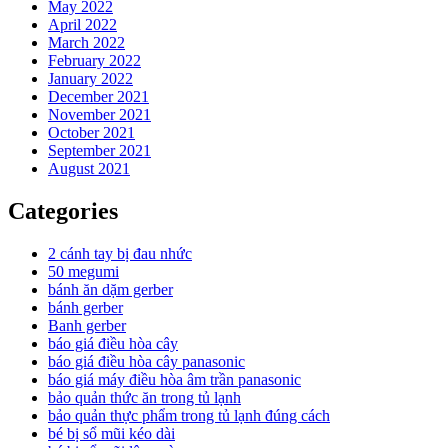
May 2022
April 2022
March 2022
February 2022
January 2022
December 2021
November 2021
October 2021
September 2021
August 2021
Categories
2 cánh tay bị đau nhức
50 megumi
bánh ăn dặm gerber
bánh gerber
Banh gerber
báo giá điều hòa cây
báo giá điều hòa cây panasonic
báo giá máy điều hòa âm trần panasonic
bảo quản thức ăn trong tủ lạnh
bảo quản thực phẩm trong tủ lạnh đúng cách
bé bị sổ mũi kéo dài