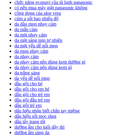
chức năng econavi của tủ lạnh panasonic
có nên mua máy giặt panasonic không
công dụng của aloe vera
cúm a sốt bao nhiêu độ
da dầu mụn nhạy cảm
da mẫn cảm
da mặt nhạy cảm
da mặt sáng mịn tự nhiên
da mặt yếu dễ nổi mụn
da mụn nhạy cảm
da nhạy cảm
da nhạy cảm nên dùng kem dưỡng gì
da nhạy cảm nên dùng kem gì
da trắng sáng
da yếu dễ nổi mụn
dầu gội cho bé
dầu gội cho em bé
dầu gội cho trẻ em
dầu gội đầu trẻ em
dầu gội trẻ em
dấu hiệu nhận biết chân tay miệng
dấu hiệu sốt mọc răng
dầu tẩy trang tốt
dưỡng ẩm cho tuổi dậy thì
dưỡng ẩm sáng da