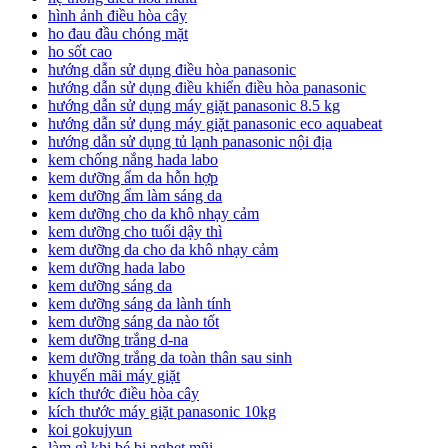
hình ảnh điều hòa cây
ho đau đầu chóng mặt
ho sốt cao
hướng dẫn sử dụng điều hòa panasonic
hướng dẫn sử dụng điều khiển điều hòa panasonic
hướng dẫn sử dụng máy giặt panasonic 8.5 kg
hướng dẫn sử dụng máy giặt panasonic eco aquabeat
hướng dẫn sử dụng tủ lạnh panasonic nội địa
kem chống nắng hada labo
kem dưỡng ẩm da hỗn hợp
kem dưỡng ẩm làm sáng da
kem dưỡng cho da khô nhạy cảm
kem dưỡng cho tuổi dậy thì
kem dưỡng da cho da khô nhạy cảm
kem dưỡng hada labo
kem dưỡng sáng da
kem dưỡng sáng da lành tính
kem dưỡng sáng da nào tốt
kem dưỡng trắng d-na
kem dưỡng trắng da toàn thân sau sinh
khuyến mãi máy giặt
kích thước điều hòa cây
kích thước máy giặt panasonic 10kg
koi gokujyun
làm gì khi bé bị nghẹt mũi