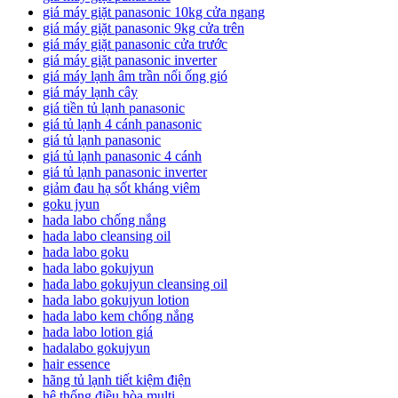
giá máy giặt panasonic 10kg cửa ngang
giá máy giặt panasonic 9kg cửa trên
giá máy giặt panasonic cửa trước
giá máy giặt panasonic inverter
giá máy lạnh âm trần nối ống gió
giá máy lạnh cây
giá tiền tủ lạnh panasonic
giá tủ lạnh 4 cánh panasonic
giá tủ lạnh panasonic
giá tủ lạnh panasonic 4 cánh
giá tủ lạnh panasonic inverter
giảm đau hạ sốt kháng viêm
goku jyun
hada labo chống nắng
hada labo cleansing oil
hada labo goku
hada labo gokujyun
hada labo gokujyun cleansing oil
hada labo gokujyun lotion
hada labo kem chống nắng
hada labo lotion giá
hadalabo gokujyun
hair essence
hãng tủ lạnh tiết kiệm điện
hệ thống điều hòa multi