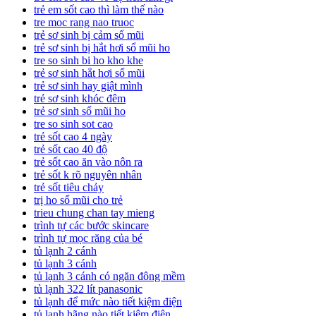
trẻ em sốt cao thì làm thế nào
tre moc rang nao truoc
trẻ sơ sinh bị cảm sổ mũi
trẻ sơ sinh bị hắt hơi sổ mũi ho
tre so sinh bi ho kho khe
trẻ sơ sinh hắt hơi sổ mũi
trẻ sơ sinh hay giật mình
trẻ sơ sinh khóc đêm
trẻ sơ sinh sổ mũi ho
tre so sinh sot cao
trẻ sốt cao 4 ngày
trẻ sốt cao 40 độ
trẻ sốt cao ăn vào nôn ra
trẻ sốt k rõ nguyên nhân
trẻ sốt tiêu chảy
trị ho sổ mũi cho trẻ
trieu chung chan tay mieng
trình tự các bước skincare
trình tự mọc răng của bé
tủ lạnh 2 cánh
tủ lạnh 3 cánh
tủ lạnh 3 cánh có ngăn đông mềm
tủ lạnh 322 lít panasonic
tủ lạnh để mức nào tiết kiệm điện
tủ lạnh hãng nào tiết kiệm điện