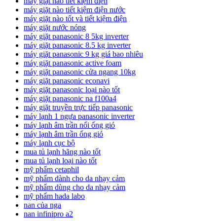
máy giặt nào tiết kiệm điện
máy giặt nào tiết kiệm điện nước
máy giặt nào tốt và tiết kiệm điện
máy giặt nước nóng
máy giặt panasonic 8 5kg inverter
máy giặt panasonic 8.5 kg inverter
máy giặt panasonic 9 kg giá bao nhiêu
máy giặt panasonic active foam
máy giặt panasonic cửa ngang 10kg
máy giặt panasonic econavi
máy giặt panasonic loại nào tốt
máy giặt panasonic na f100a4
máy giặt truyền trực tiếp panasonic
máy lạnh 1 ngựa panasonic inverter
máy lạnh âm trần nối ống gió
máy lạnh âm trần ống gió
máy lạnh cục bộ
mua tủ lạnh hãng nào tốt
mua tủ lạnh loại nào tốt
mỹ phẩm cetaphil
mỹ phẩm dành cho da nhạy cảm
mỹ phẩm dùng cho da nhạy cảm
mỹ phẩm hada labo
nan của nga
nan infinipro a2