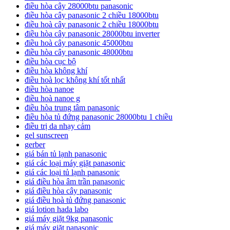
điều hòa cây 28000btu panasonic
điều hòa cây panasonic 2 chiều 18000btu
điều hoà cây panasonic 2 chiều 18000btu
điều hòa cây panasonic 28000btu inverter
điều hoà cây panasonic 45000btu
điều hòa cây panasonic 48000btu
điều hòa cục bộ
điều hòa không khí
điều hoà lọc không khí tốt nhất
điều hòa nanoe
điều hoà nanoe g
điều hòa trung tâm panasonic
điều hòa tủ đứng panasonic 28000btu 1 chiều
điều trị da nhạy cảm
gel sunscreen
gerber
giá bán tủ lạnh panasonic
giá các loại máy giặt panasonic
giá các loại tủ lạnh panasonic
giá điều hòa âm trần panasonic
giá điều hòa cây panasonic
giá điều hoà tủ đứng panasonic
giá lotion hada labo
giá máy giặt 9kg panasonic
giá máy giặt panasonic