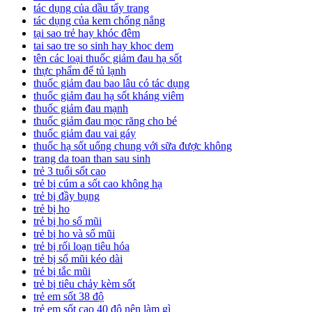
tác dụng của dầu tẩy trang
tác dụng của kem chống nắng
tại sao trẻ hay khóc đêm
tai sao tre so sinh hay khoc dem
tên các loại thuốc giảm đau hạ sốt
thực phẩm để tủ lạnh
thuốc giảm đau bao lâu có tác dụng
thuốc giảm đau hạ sốt kháng viêm
thuốc giảm đau mạnh
thuốc giảm đau mọc răng cho bé
thuốc giảm đau vai gáy
thuốc hạ sốt uống chung với sữa được không
trang da toan than sau sinh
trẻ 3 tuổi sốt cao
trẻ bị cúm a sốt cao không hạ
trẻ bị đầy bụng
trẻ bị ho
trẻ bị ho sổ mũi
trẻ bị ho và sổ mũi
trẻ bị rối loạn tiêu hóa
trẻ bị sổ mũi kéo dài
trẻ bị tắc mũi
trẻ bị tiêu chảy kèm sốt
trẻ em sốt 38 độ
trẻ em sốt cao 40 độ nên làm gì