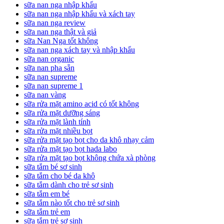
sữa nan nga nhập khẩu
sữa nan nga nhập khẩu và xách tay
sữa nan nga review
sữa nan nga thật và giả
sữa Nan Nga tốt không
sữa nan nga xách tay và nhập khẩu
sữa nan organic
sữa nan pha sẵn
sữa nan supreme
sữa nan supreme 1
sữa nan vàng
sữa rửa mặt amino acid có tốt không
sữa rửa mặt dưỡng sáng
sữa rửa mặt lành tính
sữa rửa mặt nhiều bọt
sữa rửa mặt tạo bọt cho da khô nhạy cảm
sữa rửa mặt tạo bọt hada labo
sữa rửa mặt tạo bọt không chứa xà phòng
sữa tắm bé sơ sinh
sữa tắm cho bé da khô
sữa tắm dành cho trẻ sơ sinh
sữa tắm em bé
sữa tắm nào tốt cho trẻ sơ sinh
sữa tắm trẻ em
sữa tắm trẻ sơ sinh