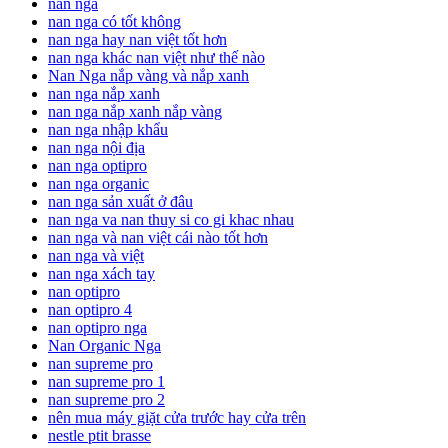
nan nga
nan nga có tốt không
nan nga hay nan việt tốt hơn
nan nga khác nan việt như thế nào
Nan Nga nắp vàng và nắp xanh
nan nga nắp xanh
nan nga nắp xanh nắp vàng
nan nga nhập khẩu
nan nga nội địa
nan nga optipro
nan nga organic
nan nga sản xuất ở đâu
nan nga va nan thuy si co gi khac nhau
nan nga và nan việt cái nào tốt hơn
nan nga và việt
nan nga xách tay
nan optipro
nan optipro 4
nan optipro nga
Nan Organic Nga
nan supreme pro
nan supreme pro 1
nan supreme pro 2
nên mua máy giặt cửa trước hay cửa trên
nestle ptit brasse