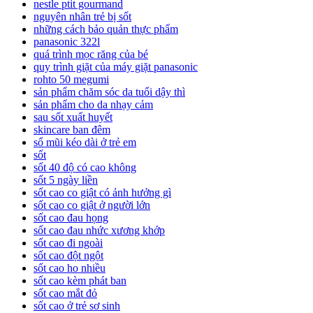
nestle ptit gourmand
nguyên nhân trẻ bị sốt
những cách bảo quản thực phẩm
panasonic 322l
quá trình mọc răng của bé
quy trình giặt của máy giặt panasonic
rohto 50 megumi
sản phẩm chăm sóc da tuổi dậy thì
sản phẩm cho da nhạy cảm
sau sốt xuất huyết
skincare ban đêm
sổ mũi kéo dài ở trẻ em
sốt
sốt 40 độ có cao không
sốt 5 ngày liền
sốt cao co giật có ảnh hưởng gì
sốt cao co giật ở người lớn
sốt cao đau họng
sốt cao đau nhức xương khớp
sốt cao đi ngoài
sốt cao đột ngột
sốt cao ho nhiều
sốt cao kèm phát ban
sốt cao mắt đỏ
sốt cao ở trẻ sơ sinh