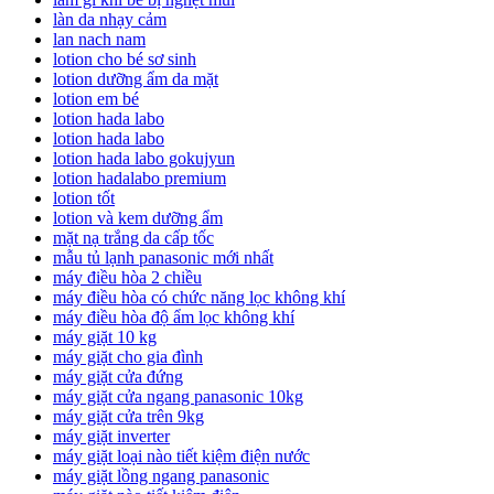
làn da nhạy cảm
lan nach nam
lotion cho bé sơ sinh
lotion dưỡng ẩm da mặt
lotion em bé
lotion hada labo
lotion hada labo
lotion hada labo gokujyun
lotion hadalabo premium
lotion tốt
lotion và kem dưỡng ẩm
mặt nạ trắng da cấp tốc
mẫu tủ lạnh panasonic mới nhất
máy điều hòa 2 chiều
máy điều hòa có chức năng lọc không khí
máy điều hòa độ ẩm lọc không khí
máy giặt 10 kg
máy giặt cho gia đình
máy giặt cửa đứng
máy giặt cửa ngang panasonic 10kg
máy giặt cửa trên 9kg
máy giặt inverter
máy giặt loại nào tiết kiệm điện nước
máy giặt lồng ngang panasonic