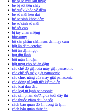
bé bị sổ mũi lâu ngày
bé bị sốt tiêu chảy
bé quấy khóc về đêm
bé sổ mũi kéo dài
bé sơ sinh khóc đêm
bé sơ sinh sổ mũi
bé sốt cao
bị tay chân miệng
blossomy
bộ sản phẩm chăm sóc da nhạy cảm
bột ăn dặm cerelac
bột ăn dặm ngọt
bọt dịu lành
bột mặn ăn dặm
bột ngọt cho bé ăn dặm
các chế độ giặt của máy giặt panasonic
các chế độ máy giặt panasonic
các chức năng của máy giặt panasonic
các dòng tủ lạnh tiết kiệm điện
các loại đau đầu
các loại tủ lạnh panasonic
các sản phẩm dưỡng da tuổi dậy thì
các thuốc giảm đau hạ sốt
cách bảo quản đồ ăn trong tủ lạnh
cách bảo quản thức ăn