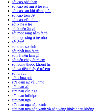
sốt cao phát ban
sốt cao rét run ở trẻ em
sốt cao sau khi tiêm phòng
sốt cao trên 39
sốt cao viêm họng
sốt k hạ ở trẻ
sốt k nên ăn gì
sốt mọc răng hàm ở trẻ
sốt mọc răng ở trẻ nhỏ
sốt ở trẻ
sot o tre so sinh
sốt phát ban ở trẻ
sốt rét nên làm gì
sốt tiêu chảy ở trẻ em
sốt uống thuốc không hạ
sốt và tiêu chảy ở trẻ em
sốt vi rút
sữa chua ptit
sữa đạm a2 và 5hmo
sữa nan a2
sữa nan của nga
sữa nan infinipro
sữa nan nga
sữa nan nga nắp xanh
sữa nan nga nắp xanh và nắp vàng khác nhau không