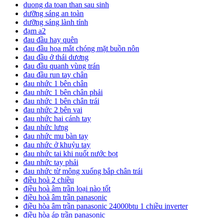
duong da toan than sau sinh
dưỡng sáng an toàn
dưỡng sáng lành tính
đạm a2
đau đầu hay quên
đau đầu hoa mắt chóng mặt buồn nôn
đau đầu ở thái dương
đau đầu quanh vùng trán
đau đầu run tay chân
đau nhức 1 bên chân
đau nhức 1 bên chân phải
đau nhức 1 bên chân trái
đau nhức 2 bên vai
đau nhức hai cánh tay
đau nhức lưng
đau nhức mu bàn tay
đau nhức ở khuỷu tay
đau nhức tai khi nuốt nước bọt
đau nhức tay phải
đau nhức từ mông xuống bắp chân trái
điều hoà 2 chiều
điều hoà âm trần loại nào tốt
điều hoà âm trần panasonic
điều hòa âm trần panasonic 24000btu 1 chiều inverter
điều hòa áp trần panasonic