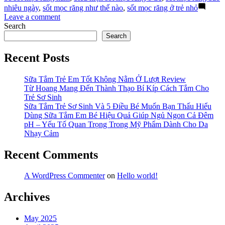
Răng
nhiêu ngày
,
sốt mọc răng như thế nào
,
sốt mọc răng ở trẻ nhỏ
Ở
on
Leave a comment
Trẻ
Cách
Search
Nhỏ
Hạ
Search
Nhanh
Sốt
Chóng”
Mọc
Recent Posts
Răng
Ở
Sữa Tắm Trẻ Em Tốt Không Nằm Ở Lượt Review
Trẻ
Từ Hoang Mang Đến Thành Thạo Bí Kíp Cách Tắm Cho
Nhỏ
Trẻ Sơ Sinh
Nhanh
Sữa Tắm Trẻ Sơ Sinh Và 5 Điều Bé Muốn Bạn Thấu Hiểu
Chóng
Dùng Sữa Tắm Em Bé Hiệu Quả Giúp Ngủ Ngon Cả Đêm
pH – Yếu Tố Quan Trọng Trong Mỹ Phẩm Dành Cho Da
Nhạy Cảm
Recent Comments
A WordPress Commenter
on
Hello world!
Archives
May 2025