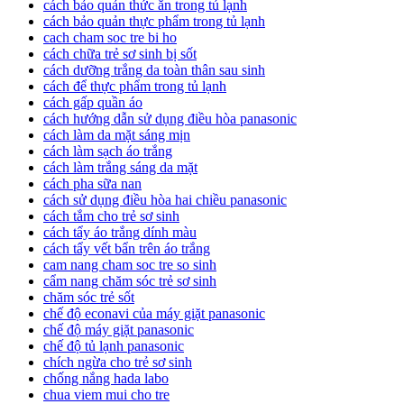
cách bảo quản thức ăn trong tủ lạnh
cách bảo quản thực phẩm trong tủ lạnh
cach cham soc tre bi ho
cách chữa trẻ sơ sinh bị sốt
cách dưỡng trắng da toàn thân sau sinh
cách để thực phẩm trong tủ lạnh
cách gấp quần áo
cách hướng dẫn sử dụng điều hòa panasonic
cách làm da mặt sáng mịn
cách làm sạch áo trắng
cách làm trắng sáng da mặt
cách pha sữa nan
cách sử dụng điều hòa hai chiều panasonic
cách tắm cho trẻ sơ sinh
cách tẩy áo trắng dính màu
cách tẩy vết bẩn trên áo trắng
cam nang cham soc tre so sinh
cẩm nang chăm sóc trẻ sơ sinh
chăm sóc trẻ sốt
chế độ econavi của máy giặt panasonic
chế độ máy giặt panasonic
chế độ tủ lạnh panasonic
chích ngừa cho trẻ sơ sinh
chống nắng hada labo
chua viem mui cho tre