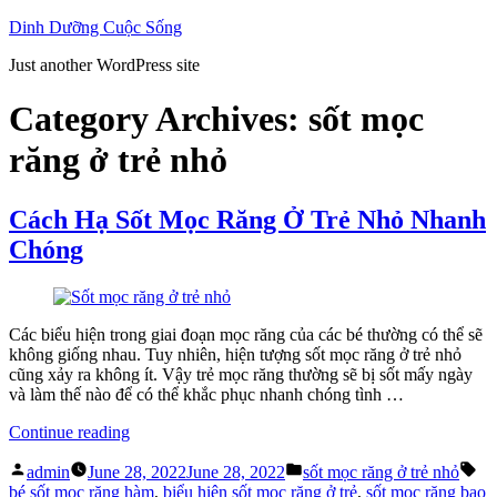
Skip
Dinh Dưỡng Cuộc Sống
to
Just another WordPress site
content
Category Archives:
sốt mọc
răng ở trẻ nhỏ
Cách Hạ Sốt Mọc Răng Ở Trẻ Nhỏ Nhanh
Chóng
Các biểu hiện trong giai đoạn mọc răng của các bé thường có thể sẽ
không giống nhau. Tuy nhiên, hiện tượng sốt mọc răng ở trẻ nhỏ
cũng xảy ra không ít. Vậy trẻ mọc răng thường sẽ bị sốt mấy ngày
và làm thế nào để có thể khắc phục nhanh chóng tình …
“Cách
Continue reading
Hạ
Posted
Posted
Ta
Sốt
admin
June 28, 2022
June 28, 2022
sốt mọc răng ở trẻ nhỏ
by
in
Mọc
bé sốt mọc răng hàm
,
biểu hiện sốt mọc răng ở trẻ
,
sốt mọc răng bao