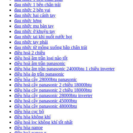
đau nhức 1 bên chân trái
đau nhức 2 bên vai
đau nhức hai cánh tay
đau nhức lưng
đau nhức mu bàn tay
đau nhức ở khuỷu tay
đau nhức tai khi nuốt nước bọt
đau nhức tay phải
đau nhức từ mông xuống bắp chân trái
điều hoà 2 chiều
điều hoà âm trần loại nào tốt
điều hoà âm trần panasonic
điều hòa âm trần panasonic 24000btu 1 chiều inverter
điều hòa áp trần panasonic
điều hòa cây 28000btu panasonic
điều hoà cây panasonic 2 chiều 18000btu
điều hòa cây panasonic 2 chiều 18000btu
điều hòa cây panasonic 28000btu inverter
điều hoà cây panasonic 45000btu
điều hòa cây panasonic 48000btu
điều hòa cục bộ
điều hòa không khí
điều hoà lọc không khí tốt nhất
điều hòa nanoe
điều hoà nanoe g