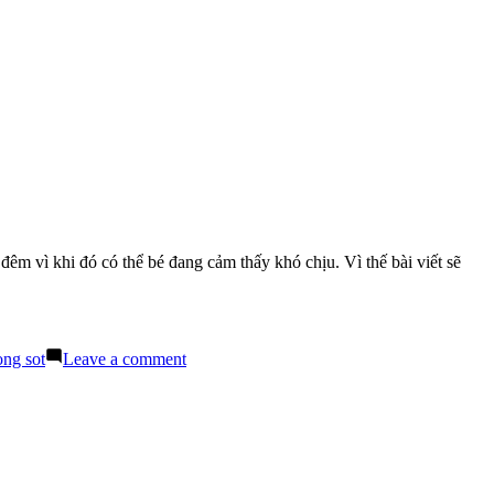
m vì khi đó có thể bé đang cảm thấy khó chịu. Vì thế bài viết sẽ
on
ong sot
Leave a comment
Bé
Quấy
Khóc
Về
Đêm
Kéo