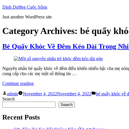
Skip
Dinh Dưỡng Cuộc Sống
to
Just another WordPress site
content
Category Archives:
bé quấy khó
Bé Quấy Khóc Về Đêm Kéo Dài Trong Nhi
Nguyên nhân bé quấy khóc về đêm điều khiến nhiều bậc cha mẹ nóng l
cung cấp cho các mẹ một số thông tin …
“Bé
Continue reading
Quấy
Posted
Posted
Khóc
admin
November 4, 2022
November 4, 2022
bé quấy khóc về 
by
in
Về
Search
Đêm
Search
Kéo
Dài
Recent Posts
Trong
Nhiều