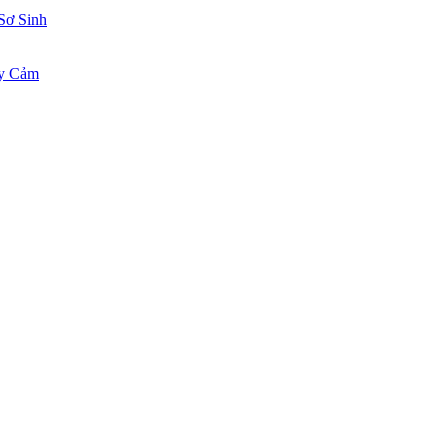
Sơ Sinh
ạy Cảm