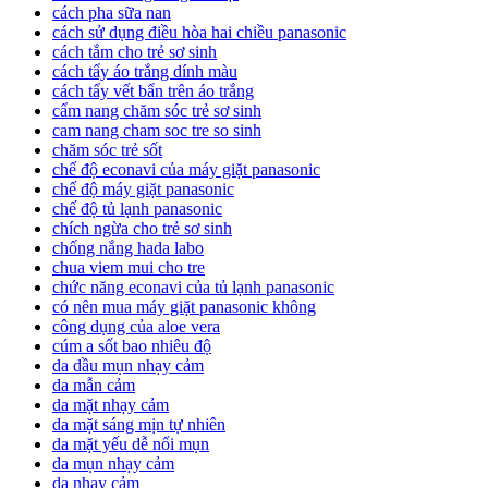
cách pha sữa nan
cách sử dụng điều hòa hai chiều panasonic
cách tắm cho trẻ sơ sinh
cách tẩy áo trắng dính màu
cách tẩy vết bẩn trên áo trắng
cẩm nang chăm sóc trẻ sơ sinh
cam nang cham soc tre so sinh
chăm sóc trẻ sốt
chế độ econavi của máy giặt panasonic
chế độ máy giặt panasonic
chế độ tủ lạnh panasonic
chích ngừa cho trẻ sơ sinh
chống nắng hada labo
chua viem mui cho tre
chức năng econavi của tủ lạnh panasonic
có nên mua máy giặt panasonic không
công dụng của aloe vera
cúm a sốt bao nhiêu độ
da dầu mụn nhạy cảm
da mẫn cảm
da mặt nhạy cảm
da mặt sáng mịn tự nhiên
da mặt yếu dễ nổi mụn
da mụn nhạy cảm
da nhạy cảm