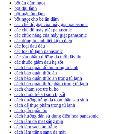
bột ăn dặm ngọt
bọt dịu lành
bột mặn ăn dặm
bột ngọt cho bé ăn dặm
các chế độ giặt của máy giặt panasonic
các chế độ máy giặt panasonic
các chức năng của máy giặt panasonic
các dòng tủ lạnh tiết kiệm điện
các loại đau đầu
các loại tủ lạnh panasonic
các sản phẩm dưỡng da tuổi dậy thì
các thuốc giảm đau hạ sốt
cách bảo quản đồ ăn trong tủ lạnh
cách bảo quản thức ăn
cách bảo quản thức ăn trong tủ lạnh
cách bảo quản thực phẩm trong tủ lạnh
cach cham soc tre bi ho
cách chữa trẻ sơ sinh bị sốt
cách dưỡng trắng da toàn thân sau sinh
cách để thực phẩm trong tủ lạnh
cách gấp quần áo
cách hướng dẫn sử dụng điều hòa panasonic
cách làm da mặt sáng mịn
cách làm sạch áo trắng
cách làm trắng sáng da mặt