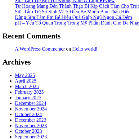
Sữa Tắm Trẻ Em Tốt Không Nằm Ở Lượt Review
Ngày”
Từ Hoang Mang Đến Thành Thạo Bí Kíp Cách Tắm Cho Trẻ 
Sữa Tắm Trẻ Sơ Sinh Và 5 Điều Bé Muốn Bạn Thấu Hiểu
Dùng Sữa Tắm Em Bé Hiệu Quả Giúp Ngủ Ngon Cả Đêm
pH – Yếu Tố Quan Trọng Trong Mỹ Phẩm Dành Cho Da Nh
Recent Comments
A WordPress Commenter
on
Hello world!
Archives
May 2025
April 2025
March 2025
February 2025
January 2025
December 2024
November 2024
October 2024
December 2023
November 2023
October 2023
September 2023