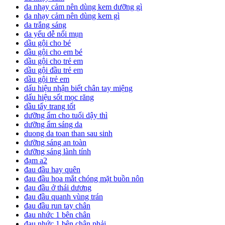
da nhạy cảm nên dùng kem dưỡng gì
da nhạy cảm nên dùng kem gì
da trắng sáng
da yếu dễ nổi mụn
dầu gội cho bé
dầu gội cho em bé
dầu gội cho trẻ em
dầu gội đầu trẻ em
dầu gội trẻ em
dấu hiệu nhận biết chân tay miệng
dấu hiệu sốt mọc răng
dầu tẩy trang tốt
dưỡng ẩm cho tuổi dậy thì
dưỡng ẩm sáng da
duong da toan than sau sinh
dưỡng sáng an toàn
dưỡng sáng lành tính
đạm a2
đau đầu hay quên
đau đầu hoa mắt chóng mặt buồn nôn
đau đầu ở thái dương
đau đầu quanh vùng trán
đau đầu run tay chân
đau nhức 1 bên chân
đau nhức 1 bên chân phải