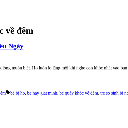
c về đêm
ều Ngày
òng muốn biết. Họ luôn lo lắng mỗi khi nghe con khóc nhất vào ban đê
Tags:
đêm
bé bị ho
,
be hay giat minh
,
bé quấy khóc về đêm
,
tre so sinh bi n