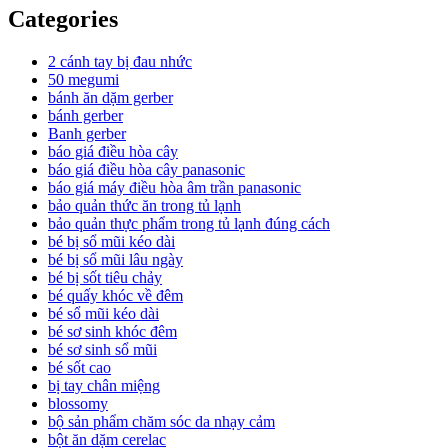
Categories
2 cánh tay bị đau nhức
50 megumi
bánh ăn dặm gerber
bánh gerber
Banh gerber
báo giá điều hòa cây
báo giá điều hòa cây panasonic
báo giá máy điều hòa âm trần panasonic
bảo quản thức ăn trong tủ lạnh
bảo quản thực phẩm trong tủ lạnh đúng cách
bé bị sổ mũi kéo dài
bé bị sổ mũi lâu ngày
bé bị sốt tiêu chảy
bé quấy khóc về đêm
bé sổ mũi kéo dài
bé sơ sinh khóc đêm
bé sơ sinh sổ mũi
bé sốt cao
bị tay chân miệng
blossomy
bộ sản phẩm chăm sóc da nhạy cảm
bột ăn dặm cerelac