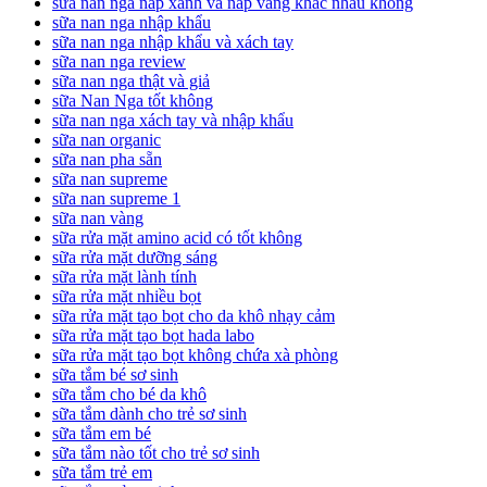
sữa nan nga nắp xanh và nắp vàng khác nhau không
sữa nan nga nhập khẩu
sữa nan nga nhập khẩu và xách tay
sữa nan nga review
sữa nan nga thật và giả
sữa Nan Nga tốt không
sữa nan nga xách tay và nhập khẩu
sữa nan organic
sữa nan pha sẵn
sữa nan supreme
sữa nan supreme 1
sữa nan vàng
sữa rửa mặt amino acid có tốt không
sữa rửa mặt dưỡng sáng
sữa rửa mặt lành tính
sữa rửa mặt nhiều bọt
sữa rửa mặt tạo bọt cho da khô nhạy cảm
sữa rửa mặt tạo bọt hada labo
sữa rửa mặt tạo bọt không chứa xà phòng
sữa tắm bé sơ sinh
sữa tắm cho bé da khô
sữa tắm dành cho trẻ sơ sinh
sữa tắm em bé
sữa tắm nào tốt cho trẻ sơ sinh
sữa tắm trẻ em