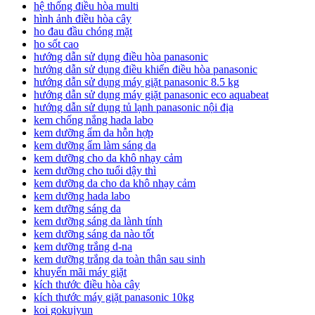
hệ thống điều hòa multi
hình ảnh điều hòa cây
ho đau đầu chóng mặt
ho sốt cao
hướng dẫn sử dụng điều hòa panasonic
hướng dẫn sử dụng điều khiển điều hòa panasonic
hướng dẫn sử dụng máy giặt panasonic 8.5 kg
hướng dẫn sử dụng máy giặt panasonic eco aquabeat
hướng dẫn sử dụng tủ lạnh panasonic nội địa
kem chống nắng hada labo
kem dưỡng ẩm da hỗn hợp
kem dưỡng ẩm làm sáng da
kem dưỡng cho da khô nhạy cảm
kem dưỡng cho tuổi dậy thì
kem dưỡng da cho da khô nhạy cảm
kem dưỡng hada labo
kem dưỡng sáng da
kem dưỡng sáng da lành tính
kem dưỡng sáng da nào tốt
kem dưỡng trắng d-na
kem dưỡng trắng da toàn thân sau sinh
khuyến mãi máy giặt
kích thước điều hòa cây
kích thước máy giặt panasonic 10kg
koi gokujyun