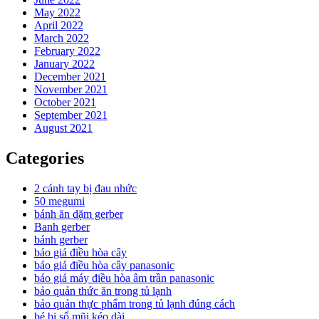
May 2022
April 2022
March 2022
February 2022
January 2022
December 2021
November 2021
October 2021
September 2021
August 2021
Categories
2 cánh tay bị đau nhức
50 megumi
bánh ăn dặm gerber
Banh gerber
bánh gerber
báo giá điều hòa cây
báo giá điều hòa cây panasonic
báo giá máy điều hòa âm trần panasonic
bảo quản thức ăn trong tủ lạnh
bảo quản thực phẩm trong tủ lạnh đúng cách
bé bị sổ mũi kéo dài