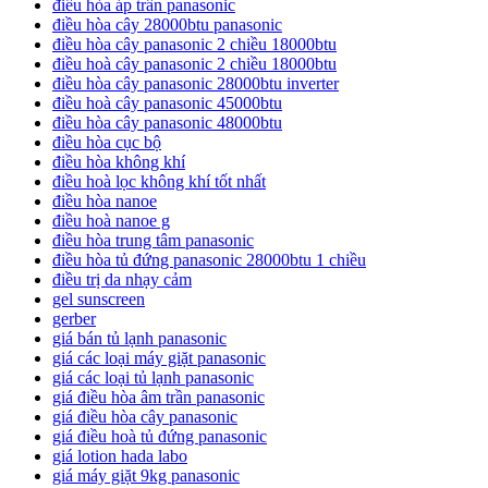
điều hòa áp trần panasonic
điều hòa cây 28000btu panasonic
điều hòa cây panasonic 2 chiều 18000btu
điều hoà cây panasonic 2 chiều 18000btu
điều hòa cây panasonic 28000btu inverter
điều hoà cây panasonic 45000btu
điều hòa cây panasonic 48000btu
điều hòa cục bộ
điều hòa không khí
điều hoà lọc không khí tốt nhất
điều hòa nanoe
điều hoà nanoe g
điều hòa trung tâm panasonic
điều hòa tủ đứng panasonic 28000btu 1 chiều
điều trị da nhạy cảm
gel sunscreen
gerber
giá bán tủ lạnh panasonic
giá các loại máy giặt panasonic
giá các loại tủ lạnh panasonic
giá điều hòa âm trần panasonic
giá điều hòa cây panasonic
giá điều hoà tủ đứng panasonic
giá lotion hada labo
giá máy giặt 9kg panasonic