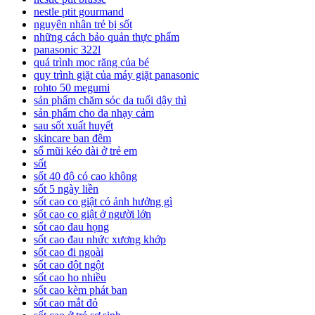
nestle ptit gourmand
nguyên nhân trẻ bị sốt
những cách bảo quản thực phẩm
panasonic 322l
quá trình mọc răng của bé
quy trình giặt của máy giặt panasonic
rohto 50 megumi
sản phẩm chăm sóc da tuổi dậy thì
sản phẩm cho da nhạy cảm
sau sốt xuất huyết
skincare ban đêm
sổ mũi kéo dài ở trẻ em
sốt
sốt 40 độ có cao không
sốt 5 ngày liền
sốt cao co giật có ảnh hưởng gì
sốt cao co giật ở người lớn
sốt cao đau họng
sốt cao đau nhức xương khớp
sốt cao đi ngoài
sốt cao đột ngột
sốt cao ho nhiều
sốt cao kèm phát ban
sốt cao mắt đỏ