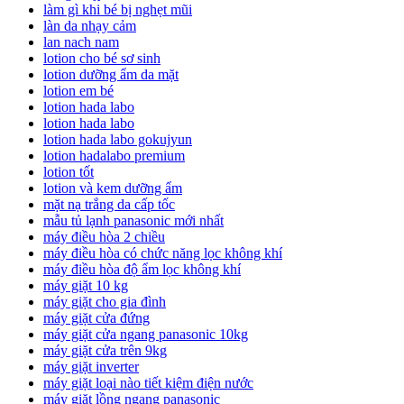
làm gì khi bé bị nghẹt mũi
làn da nhạy cảm
lan nach nam
lotion cho bé sơ sinh
lotion dưỡng ẩm da mặt
lotion em bé
lotion hada labo
lotion hada labo
lotion hada labo gokujyun
lotion hadalabo premium
lotion tốt
lotion và kem dưỡng ẩm
mặt nạ trắng da cấp tốc
mẫu tủ lạnh panasonic mới nhất
máy điều hòa 2 chiều
máy điều hòa có chức năng lọc không khí
máy điều hòa độ ẩm lọc không khí
máy giặt 10 kg
máy giặt cho gia đình
máy giặt cửa đứng
máy giặt cửa ngang panasonic 10kg
máy giặt cửa trên 9kg
máy giặt inverter
máy giặt loại nào tiết kiệm điện nước
máy giặt lồng ngang panasonic