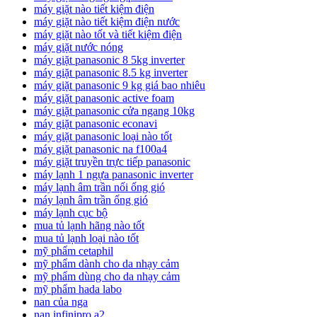
máy giặt nào tiết kiệm điện
máy giặt nào tiết kiệm điện nước
máy giặt nào tốt và tiết kiệm điện
máy giặt nước nóng
máy giặt panasonic 8 5kg inverter
máy giặt panasonic 8.5 kg inverter
máy giặt panasonic 9 kg giá bao nhiêu
máy giặt panasonic active foam
máy giặt panasonic cửa ngang 10kg
máy giặt panasonic econavi
máy giặt panasonic loại nào tốt
máy giặt panasonic na f100a4
máy giặt truyền trực tiếp panasonic
máy lạnh 1 ngựa panasonic inverter
máy lạnh âm trần nối ống gió
máy lạnh âm trần ống gió
máy lạnh cục bộ
mua tủ lạnh hãng nào tốt
mua tủ lạnh loại nào tốt
mỹ phẩm cetaphil
mỹ phẩm dành cho da nhạy cảm
mỹ phẩm dùng cho da nhạy cảm
mỹ phẩm hada labo
nan của nga
nan infinipro a2