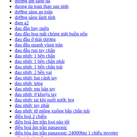
dưỡng ẩm sáng da
duong da toan than sau sinh
dưỡng sáng an toàn
dưỡng sáng lành tính
đạm a2
đau đầu hay quên
đau đầu hoa mắt chóng mặt buồn nôn
đau đầu ở thái dương
đau đầu quanh vùng trán
đau đầu run tay chân
đau nhức 1 bên chân
đau nhức 1 bên chân phải
đau nhức 1 bên chân trái
đau nhức 2 bên vai
đau nhức hai cánh tay
đau nhức lưng
đau nhức mu bàn tay
đau nhức ở khuỷu tay
đau nhức tai khi nuốt nước bọt
đau nhức tay phải
đau nhức từ mông xuống bắp chân trái
điều hoà 2 chiều
điều hoà âm trần loại nào tốt
điều hoà âm trần panasonic
điều hòa âm trần panasonic 24000btu 1 chiều inverter