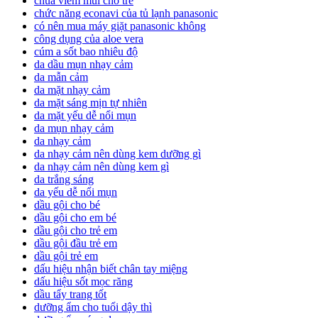
chua viem mui cho tre
chức năng econavi của tủ lạnh panasonic
có nên mua máy giặt panasonic không
công dụng của aloe vera
cúm a sốt bao nhiêu độ
da dầu mụn nhạy cảm
da mẫn cảm
da mặt nhạy cảm
da mặt sáng mịn tự nhiên
da mặt yếu dễ nổi mụn
da mụn nhạy cảm
da nhạy cảm
da nhạy cảm nên dùng kem dưỡng gì
da nhạy cảm nên dùng kem gì
da trắng sáng
da yếu dễ nổi mụn
dầu gội cho bé
dầu gội cho em bé
dầu gội cho trẻ em
dầu gội đầu trẻ em
dầu gội trẻ em
dấu hiệu nhận biết chân tay miệng
dấu hiệu sốt mọc răng
dầu tẩy trang tốt
dưỡng ẩm cho tuổi dậy thì