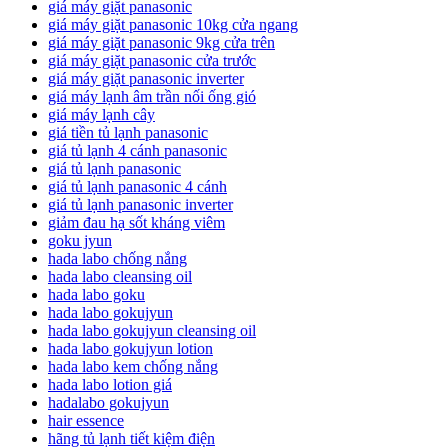
giá máy giặt panasonic
giá máy giặt panasonic 10kg cửa ngang
giá máy giặt panasonic 9kg cửa trên
giá máy giặt panasonic cửa trước
giá máy giặt panasonic inverter
giá máy lạnh âm trần nối ống gió
giá máy lạnh cây
giá tiền tủ lạnh panasonic
giá tủ lạnh 4 cánh panasonic
giá tủ lạnh panasonic
giá tủ lạnh panasonic 4 cánh
giá tủ lạnh panasonic inverter
giảm đau hạ sốt kháng viêm
goku jyun
hada labo chống nắng
hada labo cleansing oil
hada labo goku
hada labo gokujyun
hada labo gokujyun cleansing oil
hada labo gokujyun lotion
hada labo kem chống nắng
hada labo lotion giá
hadalabo gokujyun
hair essence
hãng tủ lạnh tiết kiệm điện