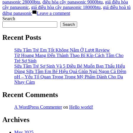
điều
panasonic 28000btu
,
điều hòa cây panasonic 9000btu
,
giá điều hòa
hòa
cây panasonic
,
giá điều hòa cây panasonic 18000btu
,
giá điều hoà tủ
tủ
on
đứng panasonic
Leave a comment
đứng
Đôi
Search
panasonic”
nét
Search
về
giá
Recent Posts
điều
hòa
tủ
Sữa Tắm Trẻ Em Tốt Không Nằm Ở Lượt Review
đứng
Từ Hoang Mang Đến Thành Thạo Bí Kíp Cách Tắm Cho
panasonic
Trẻ Sơ Sinh
Sữa Tắm Trẻ Sơ Sinh Và 5 Điều Bé Muốn Bạn Thấu Hiểu
Dùng Sữa Tắm Em Bé Hiệu Quả Giúp Ngủ Ngon Cả Đêm
pH – Yếu Tố Quan Trọng Trong Mỹ Phẩm Dành Cho Da
Nhạy Cảm
Recent Comments
A WordPress Commenter
on
Hello world!
Archives
May 2025