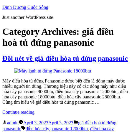
Skip
Dinh Dưỡng Cuộc Sống
to
Just another WordPress site
content
Category Archives:
giá điều
hoà tủ đứng panasonic
Đôi nét về giá điều hòa tủ đứng panasonic
Máy điều hòa tủ đứng Panasonic được biết đến là dòng máy được
nhiều người tin dùng. Thương hiệu này có các dòng máy như điều
hòa cây panasonic 9000btu, điều hòa cây panasonic 12000btu, điều
hòa cây panasonic 18000btu, điều hòa cây panasonic 28000btu.
Cùng tìm hiểu về giá điều hòa tủ đứng panasonic …
“Đôi
Continue reading
nét
Posted
Posted
về
admin
April 3, 2023
April 3, 2023
giá điều hoà tủ đứng
by
in
Tags:
giá
panasonic
điều hòa cây panasonic 12000btu
,
điều hòa cây