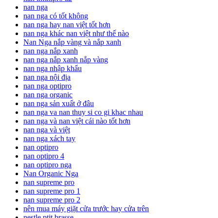
nan nga
nan nga có tốt không
nan nga hay nan việt tốt hơn
nan nga khác nan việt như thế nào
Nan Nga nắp vàng và nắp xanh
nan nga nắp xanh
nan nga nắp xanh nắp vàng
nan nga nhập khẩu
nan nga nội địa
nan nga optipro
nan nga organic
nan nga sản xuất ở đâu
nan nga va nan thuy si co gi khac nhau
nan nga và nan việt cái nào tốt hơn
nan nga và việt
nan nga xách tay
nan optipro
nan optipro 4
nan optipro nga
Nan Organic Nga
nan supreme pro
nan supreme pro 1
nan supreme pro 2
nên mua máy giặt cửa trước hay cửa trên
nestle ptit brasse