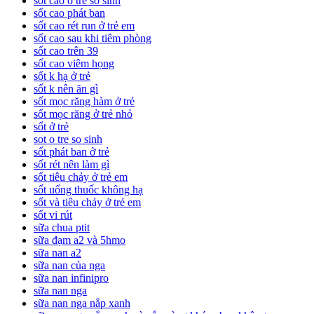
sốt cao ở trẻ sơ sinh
sốt cao phát ban
sốt cao rét run ở trẻ em
sốt cao sau khi tiêm phòng
sốt cao trên 39
sốt cao viêm họng
sốt k hạ ở trẻ
sốt k nên ăn gì
sốt mọc răng hàm ở trẻ
sốt mọc răng ở trẻ nhỏ
sốt ở trẻ
sot o tre so sinh
sốt phát ban ở trẻ
sốt rét nên làm gì
sốt tiêu chảy ở trẻ em
sốt uống thuốc không hạ
sốt và tiêu chảy ở trẻ em
sốt vi rút
sữa chua ptit
sữa đạm a2 và 5hmo
sữa nan a2
sữa nan của nga
sữa nan infinipro
sữa nan nga
sữa nan nga nắp xanh