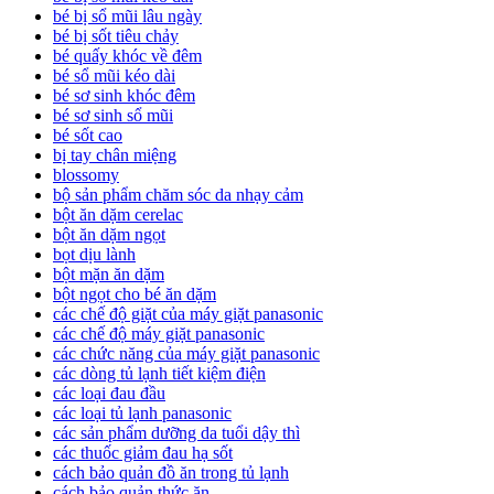
bé bị sổ mũi lâu ngày
bé bị sốt tiêu chảy
bé quấy khóc về đêm
bé sổ mũi kéo dài
bé sơ sinh khóc đêm
bé sơ sinh sổ mũi
bé sốt cao
bị tay chân miệng
blossomy
bộ sản phẩm chăm sóc da nhạy cảm
bột ăn dặm cerelac
bột ăn dặm ngọt
bọt dịu lành
bột mặn ăn dặm
bột ngọt cho bé ăn dặm
các chế độ giặt của máy giặt panasonic
các chế độ máy giặt panasonic
các chức năng của máy giặt panasonic
các dòng tủ lạnh tiết kiệm điện
các loại đau đầu
các loại tủ lạnh panasonic
các sản phẩm dưỡng da tuổi dậy thì
các thuốc giảm đau hạ sốt
cách bảo quản đồ ăn trong tủ lạnh
cách bảo quản thức ăn