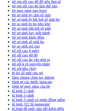
trẻ em sốt cao 40 độ nên làm gì
trẻ em sốt cao thì làm thế nào
tre moc rang nao truoc
trẻ sơ sinh bị cảm sổ mũi
trẻ sơ sinh bị hắt hơi sổ mũi ho
tre so sinh bi ho kho khe
trẻ sơ sinh hắt hơi sổ mũi
trẻ sơ sinh hay giật mình
trẻ sơ sinh khóc đêm
trẻ sơ sinh sổ mũi ho
tre so sinh sot cao
trẻ sốt cao 4 ngày
trẻ sốt cao 40 độ
trẻ sốt cao ăn vào nôn ra
trẻ sốt k rõ nguyên nhân
trẻ sốt tiêu chảy
trị ho sổ mũi cho trẻ
trieu chung chan tay mieng
trình tự các bước skincare
trình tự mọc răng của bé
tủ lạnh 2 cánh
tủ lạnh 3 cánh
tủ lạnh 3 cánh có ngăn đông mềm
tủ lạnh 322 lít panasonic
tủ lạnh để mức nào tiết kiệm điện