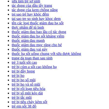
sữa tắm trẻ sơ sinh
tác dụng của dầu tẩy trang
tác dụng của kem chống nắng
tại sao trẻ hay khóc đêm
tai sao tre so sinh hay khoc dem
tên các loại thuốc giảm đau hạ sốt
thực phẩm để tủ lạnh
thuốc giảm đau bao lâu có tác dụng
thuốc giảm đau hạ sốt kháng viêm
thuốc giảm đau mạnh
thuốc giảm đau mọc răng cho bé
thuốc giảm đau vai gáy
thuốc hạ sốt uống chung với sữa được không
trang da toan than sau sinh
trẻ 3 tuổi sốt cao
trẻ bị cúm a sốt cao không hạ
trẻ bị đầy bụng
trẻ bị ho
trẻ bị ho sổ mũi
trẻ bị ho và sổ mũi
trẻ bị rối loạn tiêu hóa
trẻ bị sổ mũi kéo dài
trẻ bị tắc mũi
trẻ bị tiêu chảy kèm sốt
trẻ em sốt 38 độ