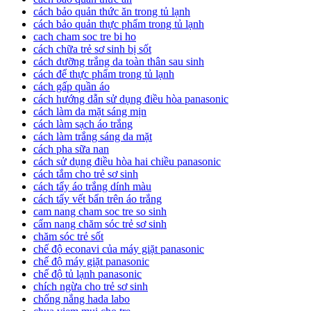
cách bảo quản thức ăn trong tủ lạnh
cách bảo quản thực phẩm trong tủ lạnh
cach cham soc tre bi ho
cách chữa trẻ sơ sinh bị sốt
cách dưỡng trắng da toàn thân sau sinh
cách để thực phẩm trong tủ lạnh
cách gấp quần áo
cách hướng dẫn sử dụng điều hòa panasonic
cách làm da mặt sáng mịn
cách làm sạch áo trắng
cách làm trắng sáng da mặt
cách pha sữa nan
cách sử dụng điều hòa hai chiều panasonic
cách tắm cho trẻ sơ sinh
cách tẩy áo trắng dính màu
cách tẩy vết bẩn trên áo trắng
cam nang cham soc tre so sinh
cẩm nang chăm sóc trẻ sơ sinh
chăm sóc trẻ sốt
chế độ econavi của máy giặt panasonic
chế độ máy giặt panasonic
chế độ tủ lạnh panasonic
chích ngừa cho trẻ sơ sinh
chống nắng hada labo