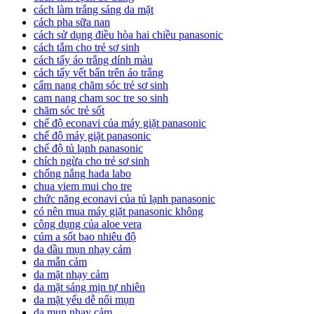
cách làm trắng sáng da mặt
cách pha sữa nan
cách sử dụng điều hòa hai chiều panasonic
cách tắm cho trẻ sơ sinh
cách tẩy áo trắng dính màu
cách tẩy vết bẩn trên áo trắng
cẩm nang chăm sóc trẻ sơ sinh
cam nang cham soc tre so sinh
chăm sóc trẻ sốt
chế độ econavi của máy giặt panasonic
chế độ máy giặt panasonic
chế độ tủ lạnh panasonic
chích ngừa cho trẻ sơ sinh
chống nắng hada labo
chua viem mui cho tre
chức năng econavi của tủ lạnh panasonic
có nên mua máy giặt panasonic không
công dụng của aloe vera
cúm a sốt bao nhiêu độ
da dầu mụn nhạy cảm
da mẫn cảm
da mặt nhạy cảm
da mặt sáng mịn tự nhiên
da mặt yếu dễ nổi mụn
da mụn nhạy cảm