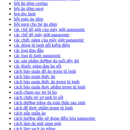
bột ăn dặm cerelac
bột ăn dặm ngọt
bọt dịu lành
bột mặn ăn dặm
bột ngọt cho bé ăn dặm
các chế độ giặt của máy giặt panasonic
các chế độ máy giặt panasonic
các chức năng của máy giặt panasonic
các dòng tủ lạnh tiết kiệm điện
các loại đau đầu
các loại tủ lạnh panasonic
các sản phẩm dưỡng da tuổi dậy thì
các thuốc giảm đau hạ sốt
cách bảo quản đồ ăn trong tủ lạnh
cách bảo quản thức ăn
cách bảo quản thức ăn trong tủ lạnh
cách bảo quản thực phẩm trong tủ lạnh
cach cham soc tre bi ho
cách chữa trẻ sơ sinh bị sốt
cách dưỡng trắng da toàn thân sau sinh
cách để thực phẩm trong tủ lạnh
cách gấp quần áo
cách hướng dẫn sử dụng điều hòa panasonic
cách làm da mặt sáng mịn
cách làm sạch áo trắng