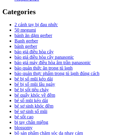
Categories
2 cánh tay bị đau nhức
50 megumi
bánh ăn dặm gerber
Banh gerber
bánh gerber
báo giá điều hòa cây
báo giá điều hòa cây panasonic
báo giá máy điều hòa âm trần panasonic
bảo quản thức ăn trong tủ lạnh
bảo quản thực phẩm trong tủ lạnh đúng cách
bé bị sổ mũi kéo dài
bé bị sổ mũi lâu ngày
bé bị sốt tiêu chảy
bé quấy khóc về đêm
bé sổ mũi kéo dài
bé sơ sinh khóc đêm
bé sơ sinh sổ mũi
bé sốt cao
bị tay chân miệng
blossomy
bộ sản phẩm chăm sóc da nhạy cảm