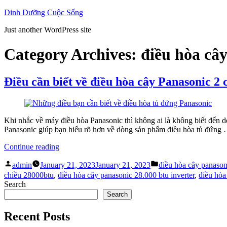
Skip
Dinh Dưỡng Cuộc Sống
to
Just another WordPress site
content
Category Archives:
điều hòa câ
Điều cần biết về điều hòa cây Panasonic 2
Khi nhắc về máy điều hòa Panasonic thì không ai là không biết đến d
Panasonic giúp bạn hiểu rõ hơn về dòng sản phẩm điều hòa tủ đứng
“Điều
Continue reading
cần
Posted
Posted
biết
admin
January 21, 2023
January 21, 2023
điều hòa cây panason
by
in
về
chiều 28000btu
,
điều hòa cây panasonic 28.000 btu inverter
,
điều hòa
điều
Search
hòa
Search
cây
Panasonic
Recent Posts
2