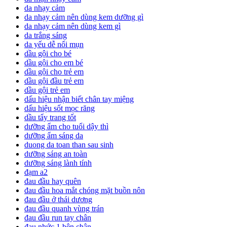
da nhạy cảm
da nhạy cảm nên dùng kem dưỡng gì
da nhạy cảm nên dùng kem gì
da trắng sáng
da yếu dễ nổi mụn
dầu gội cho bé
dầu gội cho em bé
dầu gội cho trẻ em
dầu gội đầu trẻ em
dầu gội trẻ em
dấu hiệu nhận biết chân tay miệng
dấu hiệu sốt mọc răng
dầu tẩy trang tốt
dưỡng ẩm cho tuổi dậy thì
dưỡng ẩm sáng da
duong da toan than sau sinh
dưỡng sáng an toàn
dưỡng sáng lành tính
đạm a2
đau đầu hay quên
đau đầu hoa mắt chóng mặt buồn nôn
đau đầu ở thái dương
đau đầu quanh vùng trán
đau đầu run tay chân
đau nhức 1 bên chân