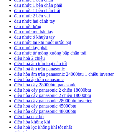
đau nhức 1 bên chân phải
đau nhức 1 bên chân trái
đau nhức 2 bên vai
đau nhức hai cánh tay
đau nhức lưng
đau nhức mu bàn tay
đau nhức ở khuỷu tay
đau nhức tai khi nuốt nước bọt
đau nhức tay phải
đau nhức từ mông xuống bắp chân trái
điều hoà 2 chiều
điều hoà âm trần loại nào tốt
điều hoà âm trần panasonic
điều hòa âm trần panasonic 24000btu 1 chiều inverter
điều hòa áp trần panasonic
điều hòa cây 28000btu panasonic
điều hoà cây panasonic 2 chiều 18000btu
điều hòa cây panasonic 2 chiều 18000btu
điều hòa cây panasonic 28000btu inverter
điều hoà cây panasonic 45000btu
điều hòa cây panasonic 48000btu
điều hòa cục bộ
điều hòa không khí
điều hoà lọc không khí tốt nhất