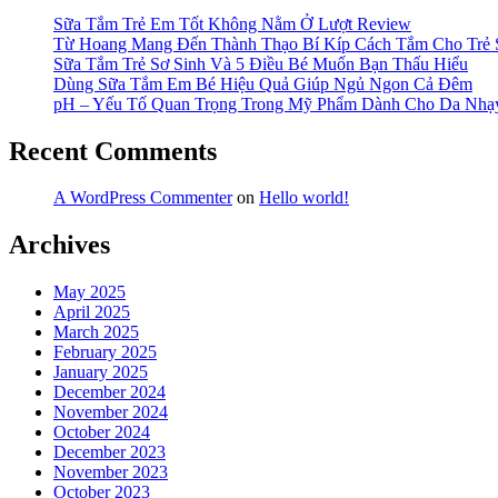
chiều
18000btu”
Sữa Tắm Trẻ Em Tốt Không Nằm Ở Lượt Review
Từ Hoang Mang Đến Thành Thạo Bí Kíp Cách Tắm Cho Trẻ 
Sữa Tắm Trẻ Sơ Sinh Và 5 Điều Bé Muốn Bạn Thấu Hiểu
Dùng Sữa Tắm Em Bé Hiệu Quả Giúp Ngủ Ngon Cả Đêm
pH – Yếu Tố Quan Trọng Trong Mỹ Phẩm Dành Cho Da Nh
Recent Comments
A WordPress Commenter
on
Hello world!
Archives
May 2025
April 2025
March 2025
February 2025
January 2025
December 2024
November 2024
October 2024
December 2023
November 2023
October 2023