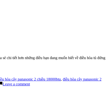
a sẻ chi tiết hơn những điều bạn đang muốn biết về điều hòa tủ đứng
iều hòa cây panasonic 2 chiều 18000btu
,
điều hòa cây panasonic 2
on
Leave a comment
Điều
cần
biết
về
điều