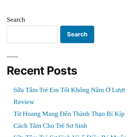
Nan
Sữa
Nga
Search
Cho
Review
Các
Trẻ
Search
Loại
Sơ
Sữa
Sinh
Cho
Trẻ
Recent Posts
Giai
Sơ
Đoạn
Sinh
Sữa Tắm Trẻ Em Tốt Không Nằm Ở Lượt
Giai
2”
Đoạn
Review
2
Từ Hoang Mang Đến Thành Thạo Bí Kíp
Cách Tắm Cho Trẻ Sơ Sinh