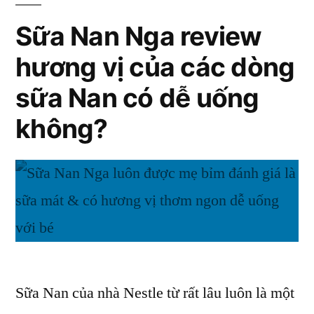
nhược
Phân
Sữa Nan Nga review
điểm
tích
của
hương vị của các dòng
ưu
nhược
Nan
sữa Nan có dễ uống
điểm
Nga
của
không?
Nan
&
Nga
Nan
&
Thuỵ
Nan
Thuỵ
Sĩ
Sĩ
có
có
gì
gì
Sữa Nan của nhà Nestle từ rất lâu luôn là một
khác
khác
nhau