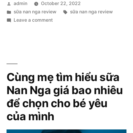
Posted
admin
October 22, 2022
review
by
Posted
Tags:
sữa nan nga review
sữa nan nga review
tất
in
on
Leave a comment
tần
Sữa
Nan
tật
Nga
về
review
tất
sữa
tần
Cùng mẹ tìm hiểu sữa
công
tật
thức
Nan Nga giá bao nhiêu
về
sữa
cho
để chọn cho bé yêu
công
mẹ”
thức
của mình
cho
mẹ