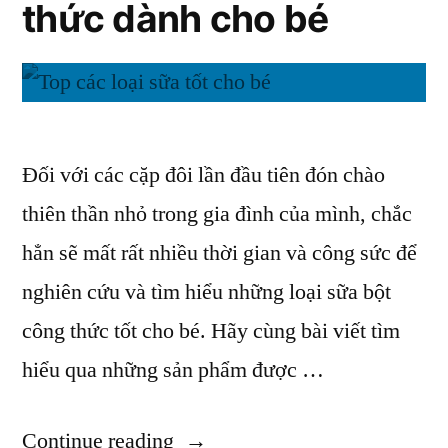
toàn
thức dành cho bé
có
cho
an
toàn
đường
cho
ruột
đường
của
ruột
Đối với các cặp đôi lần đầu tiên đón chào
của
bé?”
thiên thần nhỏ trong gia đình của mình, chắc
bé?
hẳn sẽ mất rất nhiều thời gian và công sức để
nghiên cứu và tìm hiểu những loại sữa bột
công thức tốt cho bé. Hãy cùng bài viết tìm
hiểu qua những sản phẩm được …
“Sữa
Continue reading