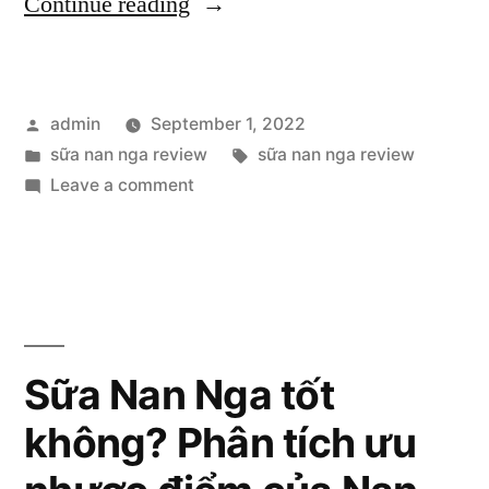
“Sau
Continue reading
khi
dùng
Posted
admin
September 1, 2022
sữa
by
Posted
Tags:
sữa nan nga review
sữa nan nga review
Nan
in
on
Leave a comment
Nga
Sau
khi
có
dùng
tăng
sữa
Nan
cân
Nga
Sữa Nan Nga tốt
không?”
có
không? Phân tích ưu
tăng
cân