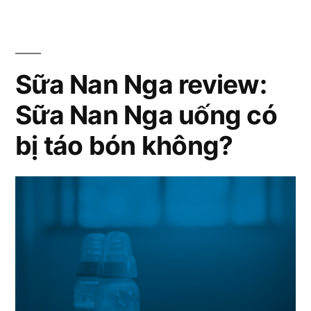
tìm
giá
hiểu
sữa
bao
Nan
Sữa Nan Nga review:
nhiêu
Nga
để
Sữa Nan Nga uống có
giá
bao
chọn
bị táo bón không?
nhiêu
cho
để
chọn
bé
cho
yêu
bé
của
yêu
của
mình”
mình