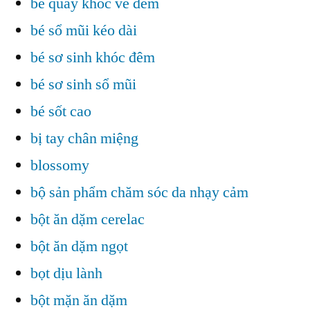
bé quấy khóc về đêm
bé sổ mũi kéo dài
bé sơ sinh khóc đêm
bé sơ sinh sổ mũi
bé sốt cao
bị tay chân miệng
blossomy
bộ sản phẩm chăm sóc da nhạy cảm
bột ăn dặm cerelac
bột ăn dặm ngọt
bọt dịu lành
bột mặn ăn dặm