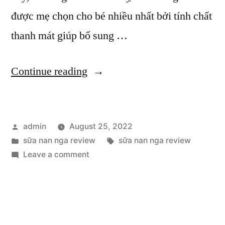
được mẹ chọn cho bé nhiều nhất bởi tính chất
thanh mát giúp bổ sung …
“Sữa
Continue reading
Nan
Nga
Posted
admin
August 25, 2022
tốt
by
Posted
Tags:
sữa nan nga review
sữa nan nga review
không?
in
on
Leave a comment
Phân
Sữa
Nan
tích
Nga
ưu
tốt
không?