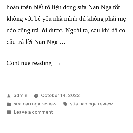
hoàn toàn biết rõ liệu dòng sữa Nan Nga tốt
không với bé yêu nhà mình thì không phải mẹ
nào cũng trả lời được. Ngoài ra, sau khi đã có
câu trả lời Nan Nga …
“Cùng
Continue reading
mẹ
tìm
Posted
admin
October 14, 2022
hiểu
by
Posted
Tags:
sữa nan nga review
sữa nan nga review
sữa
in
on
Leave a comment
Nan
Cùng
mẹ
Nga