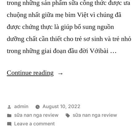
trong những sản phẩm sữa công thức được ưa
nhau”
chuộng nhất giữa mẹ bỉm Việt vì chúng đã
được chứng thực là giúp bổ sung nguồn
dưỡng chất cần thiết cho trẻ sơ sinh và trẻ nhỏ
trong những giai đoạn đầu đời Vớibài …
“Sữa
Continue reading
Nan
Nga
Posted
admin
August 10, 2022
review
by
Posted
Tags:
sữa nan nga review
sữa nan nga review
hương
in
on
Leave a comment
vị
Sữa