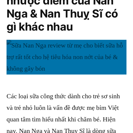
nhược điểm của Nan
không?
Nga & Nan Thuỵ Sĩ có
gì khác nhau
Các loại sữa công thức dành cho trẻ sơ sinh
và trẻ nhỏ luôn là vấn đề được mẹ bỉm Việt
quan tâm tìm hiểu nhất khi chăm bé. Hiện
nay, Nan Nga và Nan Thuỵ Sĩ là dòng sữa