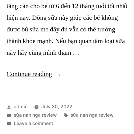
tăng cân cho bé từ 6 đến 12 tháng tuổi tốt nhất
hiện nay. Dòng sữa này giúp các bé không
được bú sữa mẹ đầy đủ vẫn có thể trưởng
thành khỏe mạnh. Nếu bạn quan tâm loại sữa
này hãy cùng mình tham …
“Sữa
Continue reading
Nan
Nga
Posted
admin
July 30, 2022
Review
by
Posted
Tags:
sữa nan nga review
sữa nan nga review
Các
in
on
Leave a comment
Loại
Sữa