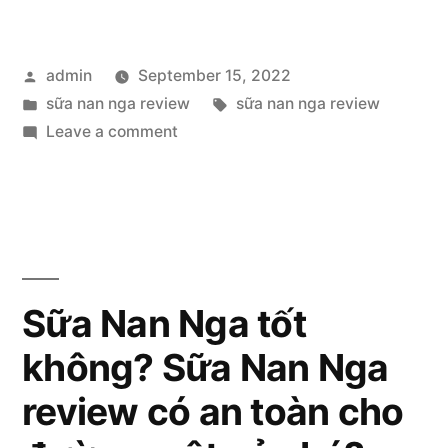
Nan
Nga
Posted
admin
September 15, 2022
review:
by
Posted
Tags:
sữa nan nga review
sữa nan nga review
Sữa
in
on
Leave a comment
Nan
Sữa
Nan
Nga
Nga
uống
review:
Sữa
có
Nan
Sữa Nan Nga tốt
bị
Nga
táo
không? Sữa Nan Nga
uống
có
bón
review có an toàn cho
bị
không?”
táo