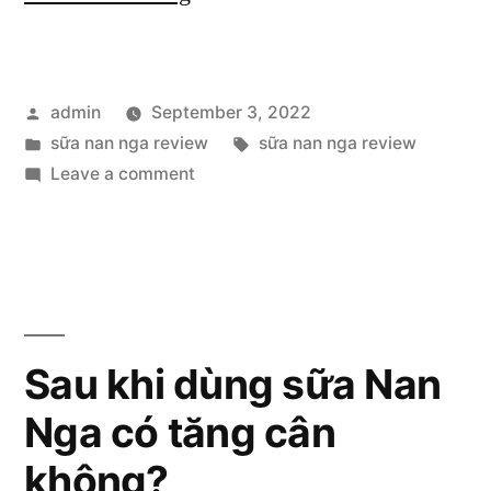
nan
nga
Posted
admin
September 3, 2022
review:
by
Posted
Tags:
sữa nan nga review
sữa nan nga review
Top
in
on
Leave a comment
các
Sữa
nan
loại
nga
sữa
review:
Top
công
các
Sau khi dùng sữa Nan
thức
loại
dành
Nga có tăng cân
sữa
công
cho
không?
thức