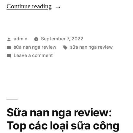
“Sữa
Continue reading
Nan
Nga
Posted
admin
September 7, 2022
tốt
by
Posted
Tags:
sữa nan nga review
sữa nan nga review
không?
in
on
Leave a comment
Sữa
Sữa
Nan
Nan
Nga
Nga
tốt
không?
review
Sữa
Sữa nan nga review:
có
Nan
an
Top các loại sữa công
Nga
review