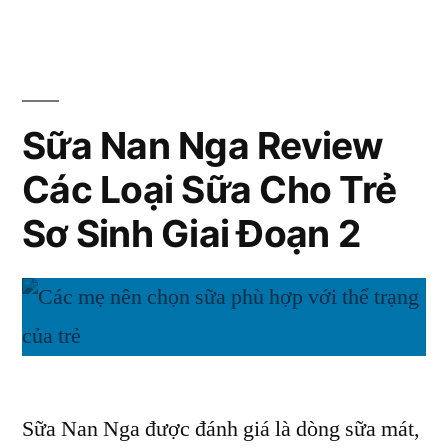
Nan
của
Nga
các
review
hương
dòng
vị
Sữa Nan Nga Review
sữa
của
Nan
Các Loại Sữa Cho Trẻ
các
dòng
có
Sơ Sinh Giai Đoạn 2
sữa
dễ
Nan
có
uống
dễ
không?”
uống
không?
Sữa Nan Nga được đánh giá là dòng sữa mát,