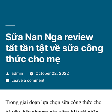
Sữa Nan Nga review
tất tần tật về sữa công
thức cho mẹ
Posted
admin
October 22, 2022
by
on
Leave a comment
Sữa
Nan
Trong giai đoạn lựa chọn sữa công thức cho
Nga
review