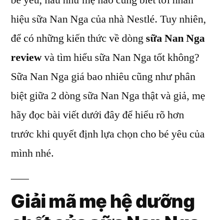
bé yêu, hầu như mẹ nào cũng biết tới nhãn
tất
hiệu sữa Nan Nga của nhà Nestlé. Tuy nhiên,
tần
tật
để có những kiến thức về dòng
sữa Nan Nga
về
review
và tìm hiểu sữa Nan Nga tốt không?
sữa
Sữa Nan Nga giá bao nhiêu cũng như phân
công
thức
biệt giữa 2 dòng sữa Nan Nga thật và giả, mẹ
cho
hãy đọc bài viết dưới đây để hiểu rõ hơn
mẹ
trước khi quyết định lựa chọn cho bé yêu của
mình nhé.
Giải mã mẹ hệ dưỡng