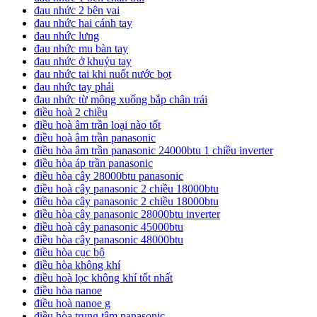
đau nhức 2 bên vai
đau nhức hai cánh tay
đau nhức lưng
đau nhức mu bàn tay
đau nhức ở khuỷu tay
đau nhức tai khi nuốt nước bọt
đau nhức tay phải
đau nhức từ mông xuống bắp chân trái
điều hoà 2 chiều
điều hoà âm trần loại nào tốt
điều hoà âm trần panasonic
điều hòa âm trần panasonic 24000btu 1 chiều inverter
điều hòa áp trần panasonic
điều hòa cây 28000btu panasonic
điều hoà cây panasonic 2 chiều 18000btu
điều hòa cây panasonic 2 chiều 18000btu
điều hòa cây panasonic 28000btu inverter
điều hoà cây panasonic 45000btu
điều hòa cây panasonic 48000btu
điều hòa cục bộ
điều hòa không khí
điều hoà lọc không khí tốt nhất
điều hòa nanoe
điều hoà nanoe g
điều hòa trung tâm panasonic