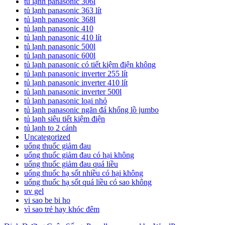
tủ lạnh panasonic 306l
tủ lạnh panasonic 363 lít
tủ lạnh panasonic 368l
tủ lạnh panasonic 410
tủ lạnh panasonic 410 lít
tủ lạnh panasonic 500l
tủ lạnh panasonic 600l
tủ lạnh panasonic có tiết kiệm điện không
tủ lạnh panasonic inverter 255 lít
tủ lạnh panasonic inverter 410 lít
tủ lạnh panasonic inverter 500l
tủ lạnh panasonic loại nhỏ
tủ lạnh panasonic ngăn đá khổng lồ jumbo
tủ lạnh siêu tiết kiệm điện
tủ lạnh to 2 cánh
Uncategorized
uống thuốc giảm đau
uống thuốc giảm đau có hại không
uống thuốc giảm đau quá liều
uống thuốc hạ sốt nhiều có hại không
uống thuốc hạ sốt quá liều có sao không
uv gel
vi sao be bi ho
vì sao trẻ hay khóc đêm