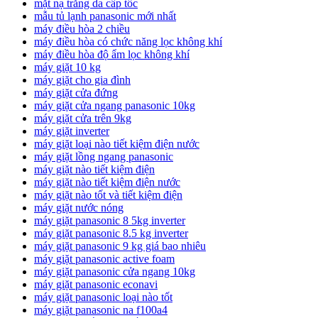
mặt nạ trắng da cấp tốc
mẫu tủ lạnh panasonic mới nhất
máy điều hòa 2 chiều
máy điều hòa có chức năng lọc không khí
máy điều hòa độ ẩm lọc không khí
máy giặt 10 kg
máy giặt cho gia đình
máy giặt cửa đứng
máy giặt cửa ngang panasonic 10kg
máy giặt cửa trên 9kg
máy giặt inverter
máy giặt loại nào tiết kiệm điện nước
máy giặt lồng ngang panasonic
máy giặt nào tiết kiệm điện
máy giặt nào tiết kiệm điện nước
máy giặt nào tốt và tiết kiệm điện
máy giặt nước nóng
máy giặt panasonic 8 5kg inverter
máy giặt panasonic 8.5 kg inverter
máy giặt panasonic 9 kg giá bao nhiêu
máy giặt panasonic active foam
máy giặt panasonic cửa ngang 10kg
máy giặt panasonic econavi
máy giặt panasonic loại nào tốt
máy giặt panasonic na f100a4