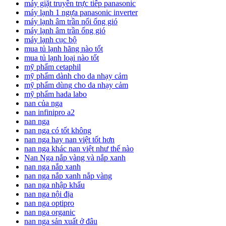
máy giặt truyền trực tiếp panasonic
máy lạnh 1 ngựa panasonic inverter
máy lạnh âm trần nối ống gió
máy lạnh âm trần ống gió
máy lạnh cục bộ
mua tủ lạnh hãng nào tốt
mua tủ lạnh loại nào tốt
mỹ phẩm cetaphil
mỹ phẩm dành cho da nhạy cảm
mỹ phẩm dùng cho da nhạy cảm
mỹ phẩm hada labo
nan của nga
nan infinipro a2
nan nga
nan nga có tốt không
nan nga hay nan việt tốt hơn
nan nga khác nan việt như thế nào
Nan Nga nắp vàng và nắp xanh
nan nga nắp xanh
nan nga nắp xanh nắp vàng
nan nga nhập khẩu
nan nga nội địa
nan nga optipro
nan nga organic
nan nga sản xuất ở đâu