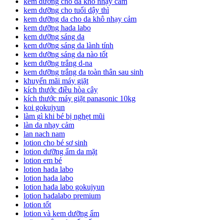
kem dưỡng cho da khô nhạy cảm
kem dưỡng cho tuổi dậy thì
kem dưỡng da cho da khô nhạy cảm
kem dưỡng hada labo
kem dưỡng sáng da
kem dưỡng sáng da lành tính
kem dưỡng sáng da nào tốt
kem dưỡng trắng d-na
kem dưỡng trắng da toàn thân sau sinh
khuyến mãi máy giặt
kích thước điều hòa cây
kích thước máy giặt panasonic 10kg
koi gokujyun
làm gì khi bé bị nghẹt mũi
làn da nhạy cảm
lan nach nam
lotion cho bé sơ sinh
lotion dưỡng ẩm da mặt
lotion em bé
lotion hada labo
lotion hada labo
lotion hada labo gokujyun
lotion hadalabo premium
lotion tốt
lotion và kem dưỡng ẩm