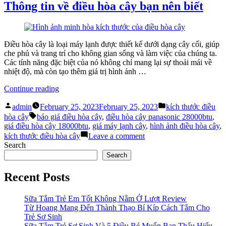
Điều
Giá
Thông tin về điều hòa cây bạn nên biết
Hòa
Ưu
Cây”
Nhược
Điểm
Kích
Điều hòa cây là loại máy lạnh được thiết kế dưới dạng cây cối, giúp
Thước
che phủ và trang trí cho không gian sống và làm việc của chúng ta.
Điều
Các tính năng đặc biệt của nó không chỉ mang lại sự thoải mái về
Hòa
nhiệt độ, mà còn tạo thêm giá trị hình ảnh …
Cây
“Thông
Continue reading
tin
Posted
Posted
về
admin
February 25, 2023
February 25, 2023
kích thước điều
by
in
Tags:
điều
hòa cây
báo giá điều hòa cây
,
điều hòa cây panasonic 28000btu
,
hòa
giá điều hòa cây 18000btu
,
giá máy lạnh cây
,
hình ảnh điều hòa cây
,
cây
on
kích thước điều hòa cây
Leave a comment
bạn
Thông
Search
nên
tin
Search
biết”
về
điều
Recent Posts
hòa
cây
bạn
Sữa Tắm Trẻ Em Tốt Không Nằm Ở Lượt Review
nên
Từ Hoang Mang Đến Thành Thạo Bí Kíp Cách Tắm Cho
biết
Trẻ Sơ Sinh
Sữa Tắm Trẻ Sơ Sinh Và 5 Điều Bé Muốn Bạn Thấu Hiểu