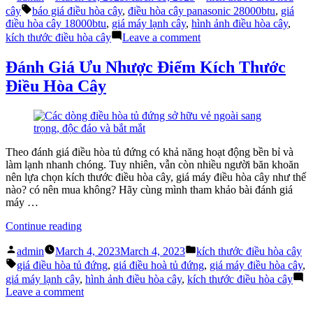
by
in
Tags:
hòa
cây
báo giá điều hòa cây
,
điều hòa cây panasonic 28000btu
,
giá
cây
điều hòa cây 18000btu
,
giá máy lạnh cây
,
hình ảnh điều hòa cây
,
là
on
kích thước điều hòa cây
Leave a comment
bao
Kích
nhiêu?
thước
Đánh Giá Ưu Nhược Điểm Kích Thước
Bạn
điều
Điều Hòa Cây
đã
hòa
biết
cây
chưa?”
là
bao
nhiêu?
Bạn
Theo đánh giá điều hòa tủ đứng có khả năng hoạt động bền bỉ và
đã
làm lạnh nhanh chóng. Tuy nhiên, vẫn còn nhiều người băn khoăn
biết
nên lựa chọn kích thước điều hòa cây, giá máy điều hòa cây như thế
chưa?
nào? có nên mua không? Hãy cùng mình tham khảo bài đánh giá
máy …
“Đánh
Continue reading
Giá
Posted
Posted
Ưu
admin
March 4, 2023
March 4, 2023
kích thước điều hòa cây
by
in
Tags:
Nhược
giá điều hòa tủ đứng
,
giá điều hoà tủ đứng
,
giá máy điều hòa cây
,
Điểm
giá máy lạnh cây
,
hình ảnh điều hòa cây
,
kích thước điều hòa cây
Kích
on
Leave a comment
Thước
Đánh