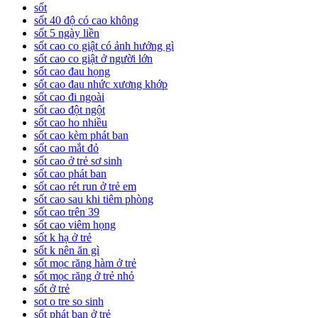
sốt
sốt 40 độ có cao không
sốt 5 ngày liền
sốt cao co giật có ảnh hưởng gì
sốt cao co giật ở người lớn
sốt cao đau họng
sốt cao đau nhức xương khớp
sốt cao đi ngoài
sốt cao đột ngột
sốt cao ho nhiều
sốt cao kèm phát ban
sốt cao mắt đỏ
sốt cao ở trẻ sơ sinh
sốt cao phát ban
sốt cao rét run ở trẻ em
sốt cao sau khi tiêm phòng
sốt cao trên 39
sốt cao viêm họng
sốt k hạ ở trẻ
sốt k nên ăn gì
sốt mọc răng hàm ở trẻ
sốt mọc răng ở trẻ nhỏ
sốt ở trẻ
sot o tre so sinh
sốt phát ban ở trẻ