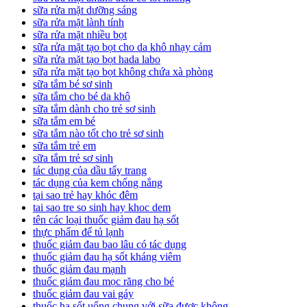
sữa rửa mặt dưỡng sáng
sữa rửa mặt lành tính
sữa rửa mặt nhiều bọt
sữa rửa mặt tạo bọt cho da khô nhạy cảm
sữa rửa mặt tạo bọt hada labo
sữa rửa mặt tạo bọt không chứa xà phòng
sữa tắm bé sơ sinh
sữa tắm cho bé da khô
sữa tắm dành cho trẻ sơ sinh
sữa tắm em bé
sữa tắm nào tốt cho trẻ sơ sinh
sữa tắm trẻ em
sữa tắm trẻ sơ sinh
tác dụng của dầu tẩy trang
tác dụng của kem chống nắng
tại sao trẻ hay khóc đêm
tai sao tre so sinh hay khoc dem
tên các loại thuốc giảm đau hạ sốt
thực phẩm để tủ lạnh
thuốc giảm đau bao lâu có tác dụng
thuốc giảm đau hạ sốt kháng viêm
thuốc giảm đau mạnh
thuốc giảm đau mọc răng cho bé
thuốc giảm đau vai gáy
thuốc hạ sốt uống chung với sữa được không