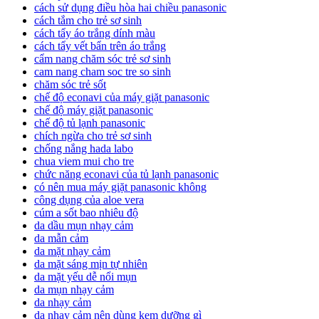
cách sử dụng điều hòa hai chiều panasonic
cách tắm cho trẻ sơ sinh
cách tẩy áo trắng dính màu
cách tẩy vết bẩn trên áo trắng
cẩm nang chăm sóc trẻ sơ sinh
cam nang cham soc tre so sinh
chăm sóc trẻ sốt
chế độ econavi của máy giặt panasonic
chế độ máy giặt panasonic
chế độ tủ lạnh panasonic
chích ngừa cho trẻ sơ sinh
chống nắng hada labo
chua viem mui cho tre
chức năng econavi của tủ lạnh panasonic
có nên mua máy giặt panasonic không
công dụng của aloe vera
cúm a sốt bao nhiêu độ
da dầu mụn nhạy cảm
da mẫn cảm
da mặt nhạy cảm
da mặt sáng mịn tự nhiên
da mặt yếu dễ nổi mụn
da mụn nhạy cảm
da nhạy cảm
da nhạy cảm nên dùng kem dưỡng gì