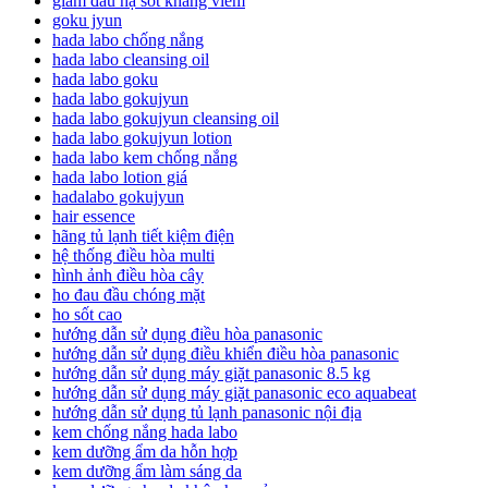
giảm đau hạ sốt kháng viêm
goku jyun
hada labo chống nắng
hada labo cleansing oil
hada labo goku
hada labo gokujyun
hada labo gokujyun cleansing oil
hada labo gokujyun lotion
hada labo kem chống nắng
hada labo lotion giá
hadalabo gokujyun
hair essence
hãng tủ lạnh tiết kiệm điện
hệ thống điều hòa multi
hình ảnh điều hòa cây
ho đau đầu chóng mặt
ho sốt cao
hướng dẫn sử dụng điều hòa panasonic
hướng dẫn sử dụng điều khiển điều hòa panasonic
hướng dẫn sử dụng máy giặt panasonic 8.5 kg
hướng dẫn sử dụng máy giặt panasonic eco aquabeat
hướng dẫn sử dụng tủ lạnh panasonic nội địa
kem chống nắng hada labo
kem dưỡng ẩm da hỗn hợp
kem dưỡng ẩm làm sáng da