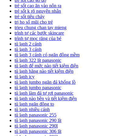
trẻ sốt cao 40 độ
trẻ sốt cao ăn vào nôn ra
trẻ sốt k rõ nguyên nhân
trẻ sốt tiêu chảy
trị ho sổ mũi cho trẻ
trieu chung chan tay mieng
trình tự các bước skincare
trình tự mọc răng của bé
tủ lạnh 2 cánh
tủ lạnh 3 cánh
tủ lạnh 3 cánh có ngăn đông mềm
tủ lạnh 322 lít panasonic
tủ lạnh để mức nào tiết kiệm điện
tủ lạnh hãng nào tiết kiệm điện
tủ lạnh icy
tủ lạnh jumbo ngăn đá khổng lồ
tủ lạnh jumbo panasonic
tủ lạnh làm đá tự rơi panasonic
tủ lạnh nào bền và tiết kiệm điện
tủ lạnh ngăn đông to
tủ lạnh nhiều cánh
tủ lạnh panasonic 255
tủ lạnh panasonic 290 lít
tủ lạnh panasonic 290l
tủ lạnh panasonic 306 lít