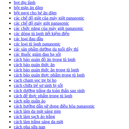
bọt dịu lành
bột mặn ăn dặm
bột ngọt cho bé ăn dặm
các chế độ giặt của máy giặt panasonic
các chế độ máy giặt panasonic
các chức năng của máy giặt panasonic
các dòng tủ lạnh tiết kiệm điện
các loại đau đầu
các loại tủ lạnh panasonic
các sản phẩm dưỡng da tuổi dậy thì
các thuốc giảm đau hạ sốt
cách bảo quản đồ ăn trong tủ lạnh
cách bảo quản thức ăn
cách bảo quản thức ăn trong tủ lạnh
cách bảo quản thực phẩm trong tủ lạnh
cach cham soc tre bi ho
cách chữa trẻ sơ sinh bị sốt
cách dưỡng trắng da toàn thân sau sinh
cách để thực phẩm trong tủ lạnh
cách gấp quần áo
cách hướng dẫn sử dụng điều hòa panasonic
cách làm da mặt sáng mịn
cách làm sạch áo trắng
cách làm trắng sáng da mặt
cách pha sữa nan