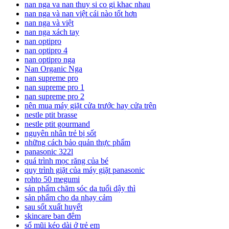
nan nga va nan thuy si co gi khac nhau
nan nga và nan việt cái nào tốt hơn
nan nga và việt
nan nga xách tay
nan optipro
nan optipro 4
nan optipro nga
Nan Organic Nga
nan supreme pro
nan supreme pro 1
nan supreme pro 2
nên mua máy giặt cửa trước hay cửa trên
nestle ptit brasse
nestle ptit gourmand
nguyên nhân trẻ bị sốt
những cách bảo quản thực phẩm
panasonic 322l
quá trình mọc răng của bé
quy trình giặt của máy giặt panasonic
rohto 50 megumi
sản phẩm chăm sóc da tuổi dậy thì
sản phẩm cho da nhạy cảm
sau sốt xuất huyết
skincare ban đêm
sổ mũi kéo dài ở trẻ em