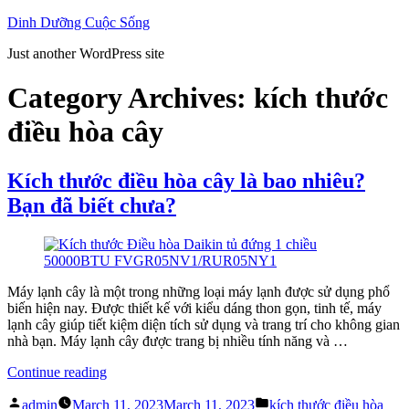
Skip
Dinh Dưỡng Cuộc Sống
to
Just another WordPress site
content
Category Archives:
kích thước
điều hòa cây
Kích thước điều hòa cây là bao nhiêu?
Bạn đã biết chưa?
Máy lạnh cây là một trong những loại máy lạnh được sử dụng phổ
biến hiện nay. Được thiết kế với kiểu dáng thon gọn, tinh tế, máy
lạnh cây giúp tiết kiệm diện tích sử dụng và trang trí cho không gian
nhà bạn. Máy lạnh cây được trang bị nhiều tính năng và …
“Kích
Continue reading
thước
Posted
Posted
điều
admin
March 11, 2023
March 11, 2023
kích thước điều hòa