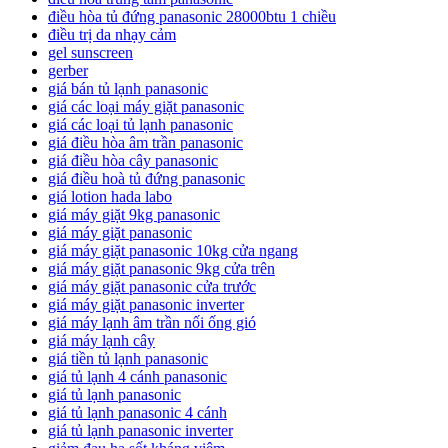
điều hòa tủ đứng panasonic 28000btu 1 chiều
điều trị da nhạy cảm
gel sunscreen
gerber
giá bán tủ lạnh panasonic
giá các loại máy giặt panasonic
giá các loại tủ lạnh panasonic
giá điều hòa âm trần panasonic
giá điều hòa cây panasonic
giá điều hoà tủ đứng panasonic
giá lotion hada labo
giá máy giặt 9kg panasonic
giá máy giặt panasonic
giá máy giặt panasonic 10kg cửa ngang
giá máy giặt panasonic 9kg cửa trên
giá máy giặt panasonic cửa trước
giá máy giặt panasonic inverter
giá máy lạnh âm trần nối ống gió
giá máy lạnh cây
giá tiền tủ lạnh panasonic
giá tủ lạnh 4 cánh panasonic
giá tủ lạnh panasonic
giá tủ lạnh panasonic 4 cánh
giá tủ lạnh panasonic inverter