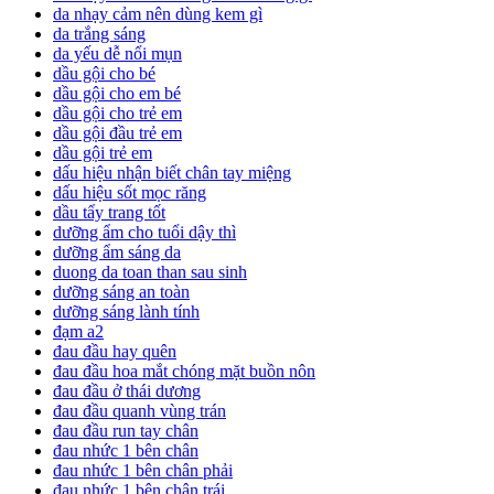
da nhạy cảm nên dùng kem gì
da trắng sáng
da yếu dễ nổi mụn
dầu gội cho bé
dầu gội cho em bé
dầu gội cho trẻ em
dầu gội đầu trẻ em
dầu gội trẻ em
dấu hiệu nhận biết chân tay miệng
dấu hiệu sốt mọc răng
dầu tẩy trang tốt
dưỡng ẩm cho tuổi dậy thì
dưỡng ẩm sáng da
duong da toan than sau sinh
dưỡng sáng an toàn
dưỡng sáng lành tính
đạm a2
đau đầu hay quên
đau đầu hoa mắt chóng mặt buồn nôn
đau đầu ở thái dương
đau đầu quanh vùng trán
đau đầu run tay chân
đau nhức 1 bên chân
đau nhức 1 bên chân phải
đau nhức 1 bên chân trái