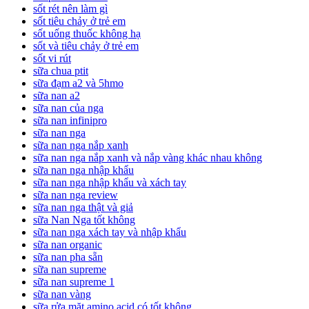
sốt rét nên làm gì
sốt tiêu chảy ở trẻ em
sốt uống thuốc không hạ
sốt và tiêu chảy ở trẻ em
sốt vi rút
sữa chua ptit
sữa đạm a2 và 5hmo
sữa nan a2
sữa nan của nga
sữa nan infinipro
sữa nan nga
sữa nan nga nắp xanh
sữa nan nga nắp xanh và nắp vàng khác nhau không
sữa nan nga nhập khẩu
sữa nan nga nhập khẩu và xách tay
sữa nan nga review
sữa nan nga thật và giả
sữa Nan Nga tốt không
sữa nan nga xách tay và nhập khẩu
sữa nan organic
sữa nan pha sẵn
sữa nan supreme
sữa nan supreme 1
sữa nan vàng
sữa rửa mặt amino acid có tốt không