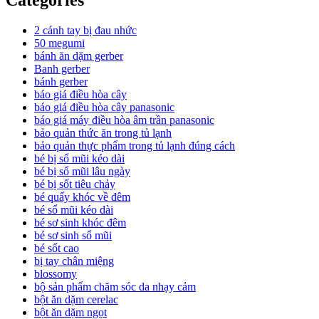
2 cánh tay bị đau nhức
50 megumi
bánh ăn dặm gerber
Banh gerber
bánh gerber
báo giá điều hòa cây
báo giá điều hòa cây panasonic
báo giá máy điều hòa âm trần panasonic
bảo quản thức ăn trong tủ lạnh
bảo quản thực phẩm trong tủ lạnh đúng cách
bé bị sổ mũi kéo dài
bé bị sổ mũi lâu ngày
bé bị sốt tiêu chảy
bé quấy khóc về đêm
bé sổ mũi kéo dài
bé sơ sinh khóc đêm
bé sơ sinh sổ mũi
bé sốt cao
bị tay chân miệng
blossomy
bộ sản phẩm chăm sóc da nhạy cảm
bột ăn dặm cerelac
bột ăn dặm ngọt