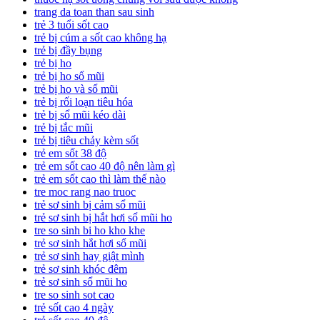
trang da toan than sau sinh
trẻ 3 tuổi sốt cao
trẻ bị cúm a sốt cao không hạ
trẻ bị đầy bụng
trẻ bị ho
trẻ bị ho sổ mũi
trẻ bị ho và sổ mũi
trẻ bị rối loạn tiêu hóa
trẻ bị sổ mũi kéo dài
trẻ bị tắc mũi
trẻ bị tiêu chảy kèm sốt
trẻ em sốt 38 độ
trẻ em sốt cao 40 độ nên làm gì
trẻ em sốt cao thì làm thế nào
tre moc rang nao truoc
trẻ sơ sinh bị cảm sổ mũi
trẻ sơ sinh bị hắt hơi sổ mũi ho
tre so sinh bi ho kho khe
trẻ sơ sinh hắt hơi sổ mũi
trẻ sơ sinh hay giật mình
trẻ sơ sinh khóc đêm
trẻ sơ sinh sổ mũi ho
tre so sinh sot cao
trẻ sốt cao 4 ngày