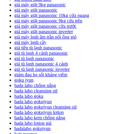
giá máy giặt 9kg panasonic
giá máy giặt panasonic
giá máy giặt panasonic 10kg cửa ngang
giá máy giặt panasonic 9kg cửa trên
giá máy giặt panasonic cửa trước
giá máy giặt panasonic inverter
giá máy lạnh âm trần nối ống gió
giá máy lạnh cây
giá tiền tủ lạnh panasonic
giá tủ lạnh 4 cánh panasonic
giá tủ lạnh panasonic
giá tủ lạnh panasonic 4 cánh
giá tủ lạnh panasonic inverter
giảm đau hạ sốt kháng viêm
goku jyun
hada labo chống nắng
hada labo cleansing oil
hada labo goku
hada labo gokujyun
hada labo gokujyun cleansing oil
hada labo gokujyun lotion
hada labo kem chống nắng
hada labo lotion giá
hadalabo gokujyun
hair essence