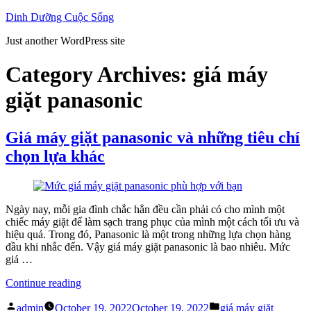
Skip
Dinh Dưỡng Cuộc Sống
to
Just another WordPress site
content
Category Archives:
giá máy
giặt panasonic
Giá máy giặt panasonic và những tiêu chí
chọn lựa khác
Ngày nay, mỗi gia đình chắc hẳn đều cần phải có cho mình một
chiếc máy giặt để làm sạch trang phục của mình một cách tối ưu và
hiệu quả. Trong đó, Panasonic là một trong những lựa chọn hàng
đầu khi nhắc đến. Vậy giá máy giặt panasonic là bao nhiêu. Mức
giá …
“Giá
Continue reading
máy
Posted
Posted
giặt
admin
October 19, 2022
October 19, 2022
giá máy giặt