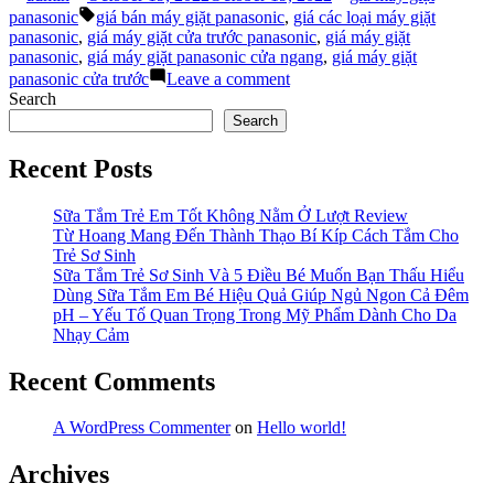
by
in
Tags:
panasonic
panasonic
giá bán máy giặt panasonic
,
giá các loại máy giặt
và
panasonic
,
giá máy giặt cửa trước panasonic
,
giá máy giặt
những
panasonic
,
giá máy giặt panasonic cửa ngang
,
giá máy giặt
tiêu
on
panasonic cửa trước
Leave a comment
chí
Giá
Search
chọn
máy
Search
lựa
giặt
khác”
panasonic
Recent Posts
và
những
tiêu
Sữa Tắm Trẻ Em Tốt Không Nằm Ở Lượt Review
chí
Từ Hoang Mang Đến Thành Thạo Bí Kíp Cách Tắm Cho
chọn
Trẻ Sơ Sinh
lựa
Sữa Tắm Trẻ Sơ Sinh Và 5 Điều Bé Muốn Bạn Thấu Hiểu
khác
Dùng Sữa Tắm Em Bé Hiệu Quả Giúp Ngủ Ngon Cả Đêm
pH – Yếu Tố Quan Trọng Trong Mỹ Phẩm Dành Cho Da
Nhạy Cảm
Recent Comments
A WordPress Commenter
on
Hello world!
Archives