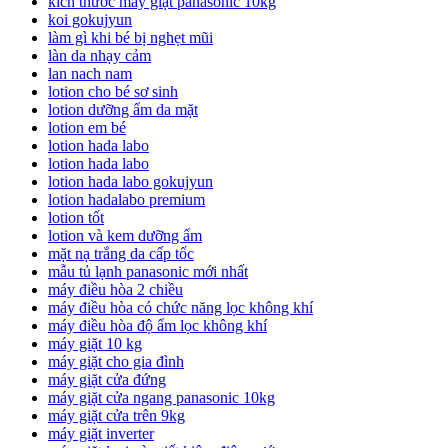
kích thước máy giặt panasonic 10kg
koi gokujyun
làm gì khi bé bị nghẹt mũi
làn da nhạy cảm
lan nach nam
lotion cho bé sơ sinh
lotion dưỡng ẩm da mặt
lotion em bé
lotion hada labo
lotion hada labo
lotion hada labo gokujyun
lotion hadalabo premium
lotion tốt
lotion và kem dưỡng ẩm
mặt nạ trắng da cấp tốc
mẫu tủ lạnh panasonic mới nhất
máy điều hòa 2 chiều
máy điều hòa có chức năng lọc không khí
máy điều hòa độ ẩm lọc không khí
máy giặt 10 kg
máy giặt cho gia đình
máy giặt cửa đứng
máy giặt cửa ngang panasonic 10kg
máy giặt cửa trên 9kg
máy giặt inverter