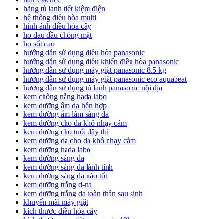
hãng tủ lạnh tiết kiệm điện
hệ thống điều hòa multi
hình ảnh điều hòa cây
ho đau đầu chóng mặt
ho sốt cao
hướng dẫn sử dụng điều hòa panasonic
hướng dẫn sử dụng điều khiển điều hòa panasonic
hướng dẫn sử dụng máy giặt panasonic 8.5 kg
hướng dẫn sử dụng máy giặt panasonic eco aquabeat
hướng dẫn sử dụng tủ lạnh panasonic nội địa
kem chống nắng hada labo
kem dưỡng ẩm da hỗn hợp
kem dưỡng ẩm làm sáng da
kem dưỡng cho da khô nhạy cảm
kem dưỡng cho tuổi dậy thì
kem dưỡng da cho da khô nhạy cảm
kem dưỡng hada labo
kem dưỡng sáng da
kem dưỡng sáng da lành tính
kem dưỡng sáng da nào tốt
kem dưỡng trắng d-na
kem dưỡng trắng da toàn thân sau sinh
khuyến mãi máy giặt
kích thước điều hòa cây