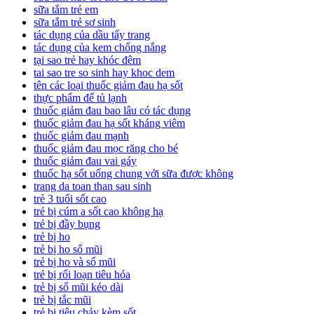
sữa tắm trẻ em
sữa tắm trẻ sơ sinh
tác dụng của dầu tẩy trang
tác dụng của kem chống nắng
tại sao trẻ hay khóc đêm
tai sao tre so sinh hay khoc dem
tên các loại thuốc giảm đau hạ sốt
thực phẩm để tủ lạnh
thuốc giảm đau bao lâu có tác dụng
thuốc giảm đau hạ sốt kháng viêm
thuốc giảm đau mạnh
thuốc giảm đau mọc răng cho bé
thuốc giảm đau vai gáy
thuốc hạ sốt uống chung với sữa được không
trang da toan than sau sinh
trẻ 3 tuổi sốt cao
trẻ bị cúm a sốt cao không hạ
trẻ bị đầy bụng
trẻ bị ho
trẻ bị ho sổ mũi
trẻ bị ho và sổ mũi
trẻ bị rối loạn tiêu hóa
trẻ bị sổ mũi kéo dài
trẻ bị tắc mũi
trẻ bị tiêu chảy kèm sốt