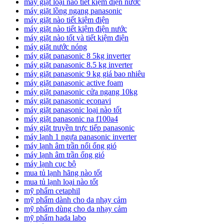
máy giặt loại nào tiết kiệm điện nước
máy giặt lồng ngang panasonic
máy giặt nào tiết kiệm điện
máy giặt nào tiết kiệm điện nước
máy giặt nào tốt và tiết kiệm điện
máy giặt nước nóng
máy giặt panasonic 8 5kg inverter
máy giặt panasonic 8.5 kg inverter
máy giặt panasonic 9 kg giá bao nhiêu
máy giặt panasonic active foam
máy giặt panasonic cửa ngang 10kg
máy giặt panasonic econavi
máy giặt panasonic loại nào tốt
máy giặt panasonic na f100a4
máy giặt truyền trực tiếp panasonic
máy lạnh 1 ngựa panasonic inverter
máy lạnh âm trần nối ống gió
máy lạnh âm trần ống gió
máy lạnh cục bộ
mua tủ lạnh hãng nào tốt
mua tủ lạnh loại nào tốt
mỹ phẩm cetaphil
mỹ phẩm dành cho da nhạy cảm
mỹ phẩm dùng cho da nhạy cảm
mỹ phẩm hada labo