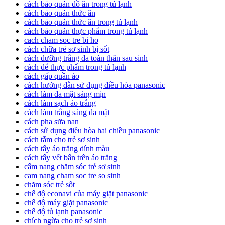
cách bảo quản đồ ăn trong tủ lạnh
cách bảo quản thức ăn
cách bảo quản thức ăn trong tủ lạnh
cách bảo quản thực phẩm trong tủ lạnh
cach cham soc tre bi ho
cách chữa trẻ sơ sinh bị sốt
cách dưỡng trắng da toàn thân sau sinh
cách để thực phẩm trong tủ lạnh
cách gấp quần áo
cách hướng dẫn sử dụng điều hòa panasonic
cách làm da mặt sáng mịn
cách làm sạch áo trắng
cách làm trắng sáng da mặt
cách pha sữa nan
cách sử dụng điều hòa hai chiều panasonic
cách tắm cho trẻ sơ sinh
cách tẩy áo trắng dính màu
cách tẩy vết bẩn trên áo trắng
cẩm nang chăm sóc trẻ sơ sinh
cam nang cham soc tre so sinh
chăm sóc trẻ sốt
chế độ econavi của máy giặt panasonic
chế độ máy giặt panasonic
chế độ tủ lạnh panasonic
chích ngừa cho trẻ sơ sinh