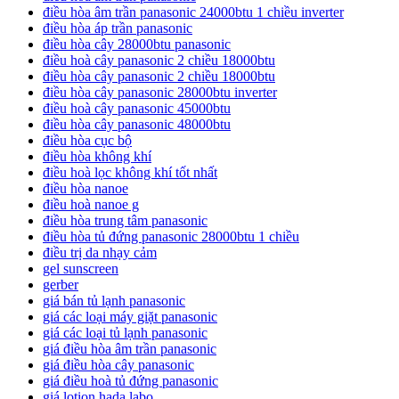
điều hòa âm trần panasonic 24000btu 1 chiều inverter
điều hòa áp trần panasonic
điều hòa cây 28000btu panasonic
điều hoà cây panasonic 2 chiều 18000btu
điều hòa cây panasonic 2 chiều 18000btu
điều hòa cây panasonic 28000btu inverter
điều hoà cây panasonic 45000btu
điều hòa cây panasonic 48000btu
điều hòa cục bộ
điều hòa không khí
điều hoà lọc không khí tốt nhất
điều hòa nanoe
điều hoà nanoe g
điều hòa trung tâm panasonic
điều hòa tủ đứng panasonic 28000btu 1 chiều
điều trị da nhạy cảm
gel sunscreen
gerber
giá bán tủ lạnh panasonic
giá các loại máy giặt panasonic
giá các loại tủ lạnh panasonic
giá điều hòa âm trần panasonic
giá điều hòa cây panasonic
giá điều hoà tủ đứng panasonic
giá lotion hada labo