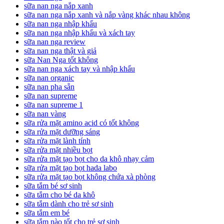
sữa nan nga nắp xanh
sữa nan nga nắp xanh và nắp vàng khác nhau không
sữa nan nga nhập khẩu
sữa nan nga nhập khẩu và xách tay
sữa nan nga review
sữa nan nga thật và giả
sữa Nan Nga tốt không
sữa nan nga xách tay và nhập khẩu
sữa nan organic
sữa nan pha sẵn
sữa nan supreme
sữa nan supreme 1
sữa nan vàng
sữa rửa mặt amino acid có tốt không
sữa rửa mặt dưỡng sáng
sữa rửa mặt lành tính
sữa rửa mặt nhiều bọt
sữa rửa mặt tạo bọt cho da khô nhạy cảm
sữa rửa mặt tạo bọt hada labo
sữa rửa mặt tạo bọt không chứa xà phòng
sữa tắm bé sơ sinh
sữa tắm cho bé da khô
sữa tắm dành cho trẻ sơ sinh
sữa tắm em bé
sữa tắm nào tốt cho trẻ sơ sinh