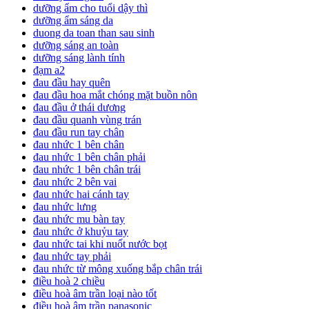
dưỡng ẩm cho tuổi dậy thì
dưỡng ẩm sáng da
duong da toan than sau sinh
dưỡng sáng an toàn
dưỡng sáng lành tính
đạm a2
đau đầu hay quên
đau đầu hoa mắt chóng mặt buồn nôn
đau đầu ở thái dương
đau đầu quanh vùng trán
đau đầu run tay chân
đau nhức 1 bên chân
đau nhức 1 bên chân phải
đau nhức 1 bên chân trái
đau nhức 2 bên vai
đau nhức hai cánh tay
đau nhức lưng
đau nhức mu bàn tay
đau nhức ở khuỷu tay
đau nhức tai khi nuốt nước bọt
đau nhức tay phải
đau nhức từ mông xuống bắp chân trái
điều hoà 2 chiều
điều hoà âm trần loại nào tốt
điều hoà âm trần panasonic