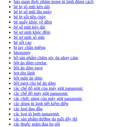
bảo quản thực phẩm trong tủ lạnh đúng cách
bé bị sổ mũi kéo dài
bé bị sổ mũi lâu ngày
bé bị sốt tiêu chảy
bé quấy khóc về đêm
bé sổ mũi kéo dài
bé sơ sinh khóc đêm
bé sơ sinh sổ mũi
bé sốt cao
bị tay chân miệng
blossomy
bộ sản phẩm chăm sóc da nhạy cảm
bột ăn dặm cerelac
bột ăn dặm ngọt
bọt dịu lành
bột mặn ăn dặm
bột ngọt cho bé ăn dặm
các chế độ giặt của máy giặt panasonic
các chế độ máy giặt panasonic
các chức năng của máy giặt panasonic
các dòng tủ lạnh tiết kiệm điện
các loại đau đầu
các loại tủ lạnh panasonic
các sản phẩm dưỡng da tuổi dậy thì
các thuốc giảm đau hạ sốt