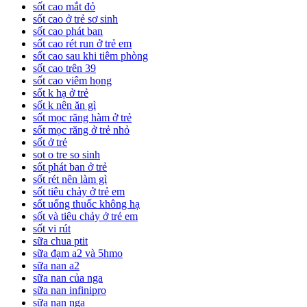
sốt cao mắt đỏ
sốt cao ở trẻ sơ sinh
sốt cao phát ban
sốt cao rét run ở trẻ em
sốt cao sau khi tiêm phòng
sốt cao trên 39
sốt cao viêm họng
sốt k hạ ở trẻ
sốt k nên ăn gì
sốt mọc răng hàm ở trẻ
sốt mọc răng ở trẻ nhỏ
sốt ở trẻ
sot o tre so sinh
sốt phát ban ở trẻ
sốt rét nên làm gì
sốt tiêu chảy ở trẻ em
sốt uống thuốc không hạ
sốt và tiêu chảy ở trẻ em
sốt vi rút
sữa chua ptit
sữa đạm a2 và 5hmo
sữa nan a2
sữa nan của nga
sữa nan infinipro
sữa nan nga