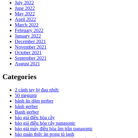
July 2022
June 2022
May 2022
April 2022
March 2022
February 2022
January 2022
December 2021
November 2021
October 2021
September 2021
August 2021
Categories
2 cánh tay bị đau nhức
50 megumi
bánh ăn dặm gerber
bánh gerber
Banh gerber
báo giá điều hòa cây
báo giá điều hòa cây panasonic
báo giá máy điều hòa âm trần panasonic
bảo quản thức ăn trong tủ lạnh