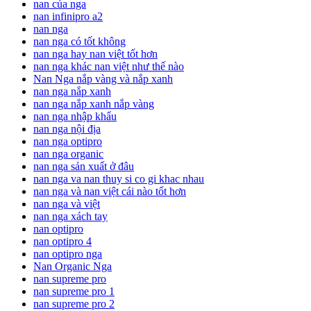
nan của nga
nan infinipro a2
nan nga
nan nga có tốt không
nan nga hay nan việt tốt hơn
nan nga khác nan việt như thế nào
Nan Nga nắp vàng và nắp xanh
nan nga nắp xanh
nan nga nắp xanh nắp vàng
nan nga nhập khẩu
nan nga nội địa
nan nga optipro
nan nga organic
nan nga sản xuất ở đâu
nan nga va nan thuy si co gi khac nhau
nan nga và nan việt cái nào tốt hơn
nan nga và việt
nan nga xách tay
nan optipro
nan optipro 4
nan optipro nga
Nan Organic Nga
nan supreme pro
nan supreme pro 1
nan supreme pro 2