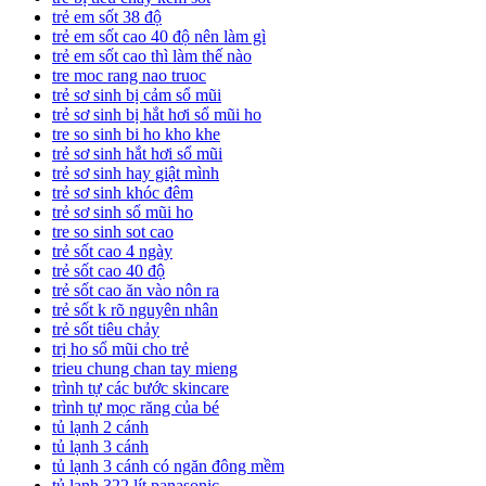
trẻ em sốt 38 độ
trẻ em sốt cao 40 độ nên làm gì
trẻ em sốt cao thì làm thế nào
tre moc rang nao truoc
trẻ sơ sinh bị cảm sổ mũi
trẻ sơ sinh bị hắt hơi sổ mũi ho
tre so sinh bi ho kho khe
trẻ sơ sinh hắt hơi sổ mũi
trẻ sơ sinh hay giật mình
trẻ sơ sinh khóc đêm
trẻ sơ sinh sổ mũi ho
tre so sinh sot cao
trẻ sốt cao 4 ngày
trẻ sốt cao 40 độ
trẻ sốt cao ăn vào nôn ra
trẻ sốt k rõ nguyên nhân
trẻ sốt tiêu chảy
trị ho sổ mũi cho trẻ
trieu chung chan tay mieng
trình tự các bước skincare
trình tự mọc răng của bé
tủ lạnh 2 cánh
tủ lạnh 3 cánh
tủ lạnh 3 cánh có ngăn đông mềm
tủ lạnh 322 lít panasonic