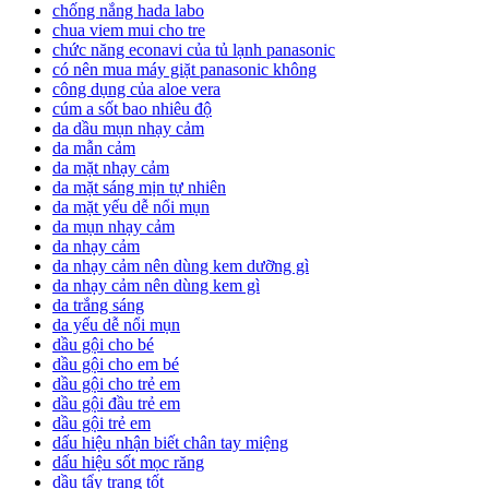
chống nắng hada labo
chua viem mui cho tre
chức năng econavi của tủ lạnh panasonic
có nên mua máy giặt panasonic không
công dụng của aloe vera
cúm a sốt bao nhiêu độ
da dầu mụn nhạy cảm
da mẫn cảm
da mặt nhạy cảm
da mặt sáng mịn tự nhiên
da mặt yếu dễ nổi mụn
da mụn nhạy cảm
da nhạy cảm
da nhạy cảm nên dùng kem dưỡng gì
da nhạy cảm nên dùng kem gì
da trắng sáng
da yếu dễ nổi mụn
dầu gội cho bé
dầu gội cho em bé
dầu gội cho trẻ em
dầu gội đầu trẻ em
dầu gội trẻ em
dấu hiệu nhận biết chân tay miệng
dấu hiệu sốt mọc răng
dầu tẩy trang tốt