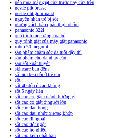
nên mua máy giặt cửa trước hay cửa trên
nestle ptit brasse
nestle ptit gourmand
nguyên nhân trẻ bị sốt
những cách bảo quản thực phẩm
panasonic 322l
quá trình mọc răng của bé
quy trình giặt của máy giặt panasonic
rohto 50 megumi
sản phẩm chăm sóc da tuổi dậy thì
sản phẩm cho da nhạy cảm
sau sốt xuất huyết
skincare ban đêm
sổ mũi kéo dài ở trẻ em
sốt
sốt 40 độ có cao không
sốt 5 ngày liền
sốt cao co giật có ảnh hưởng gì
sốt cao co giật ở người lớn
sốt cao đau họng
sốt cao đau nhức xương khớp
sốt cao đi ngoài
sốt cao đột ngột
sốt cao ho nhiều
sốt cao kèm phát ban