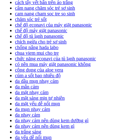
cách tẩy vết bẩn trên áo trắng
cẩm nang chăm sóc trẻ sơ sinh
cam nang cham soc tre so sinh
chăm sóc trẻ sốt
chế độ econavi của máy giặt panasonic
chế độ máy giặt panasonic
chế độ tủ lạnh panasonic
chích ngừa cho trẻ sơ sinh
chống nắng hada labo
chua viem mui cho tre
chức năng econavi của tủ lạnh panasonic
có nên mua máy giặt panasonic không
công dụng của aloe vera
cúm a sốt bao nhiêu độ
da dầu mụn nhạy cảm
da mẫn cảm
da mặt nhạy cảm
da mặt sáng mịn tự nhiên
da mặt yếu dễ nổi mụn
da mụn nhạy cảm
da nhạy cảm
da nhạy cảm nên dùng kem dưỡng gì
da nhạy cảm nên dùng kem gì
da trắng sáng
da yếu dễ nổi mụn