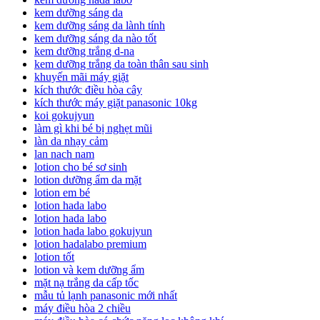
kem dưỡng sáng da
kem dưỡng sáng da lành tính
kem dưỡng sáng da nào tốt
kem dưỡng trắng d-na
kem dưỡng trắng da toàn thân sau sinh
khuyến mãi máy giặt
kích thước điều hòa cây
kích thước máy giặt panasonic 10kg
koi gokujyun
làm gì khi bé bị nghẹt mũi
làn da nhạy cảm
lan nach nam
lotion cho bé sơ sinh
lotion dưỡng ẩm da mặt
lotion em bé
lotion hada labo
lotion hada labo
lotion hada labo gokujyun
lotion hadalabo premium
lotion tốt
lotion và kem dưỡng ẩm
mặt nạ trắng da cấp tốc
mẫu tủ lạnh panasonic mới nhất
máy điều hòa 2 chiều