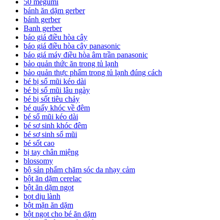
50 megumi
bánh ăn dặm gerber
bánh gerber
Banh gerber
báo giá điều hòa cây
báo giá điều hòa cây panasonic
báo giá máy điều hòa âm trần panasonic
bảo quản thức ăn trong tủ lạnh
bảo quản thực phẩm trong tủ lạnh đúng cách
bé bị sổ mũi kéo dài
bé bị sổ mũi lâu ngày
bé bị sốt tiêu chảy
bé quấy khóc về đêm
bé sổ mũi kéo dài
bé sơ sinh khóc đêm
bé sơ sinh sổ mũi
bé sốt cao
bị tay chân miệng
blossomy
bộ sản phẩm chăm sóc da nhạy cảm
bột ăn dặm cerelac
bột ăn dặm ngọt
bọt dịu lành
bột mặn ăn dặm
bột ngọt cho bé ăn dặm