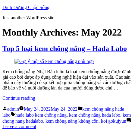
Skip
Dinh Dưỡng Cuộc Sống
to
Just another WordPress site
content
Monthly Archives:
May 2022
Top 5 loại kem chống nắng – Hada Labo
Kem chống nắng Nhật Bản luôn là loại kem chống nắng được đánh
giá cao bởi được áp dụng công nghệ hiện đại vào sản xuất. Các sản
phẩm này thường có sự kết hợp giữa chống nắng và các dưỡng chất
để bảo vệ và nuôi dưỡng làn da của người dùng được chú …
“Top
Continue reading
5
Posted
Posted
loại
admin
May 24, 2022
May 24, 2022
kem chống nắng hada
by
in
Tags:
kem
labo
hada labo kem chống nắng
,
kem chống nắng hada labo
,
kem
chống
chong nang hadalabo
,
kem chống nắng không cồn
,
koi gokujyun
nắng
on
Leave a comment
–
Top