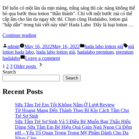
Dầu”
Cho
Để luôn có một làn da mịn màng, trắng sáng thì các nàng không thể
Da
bỏ qua bước thoa lotion “thần thánh”. Chỉ với một bước mà có thể
Hỗn
cấp ẩm cho làn da ngay tức thì. Chọn cùng Hadalabo, lotion giá
Hợp
“hấp dẫn” trong bài viết này nhé! Hada Labo Đây là loại lotion …
Thiên
Dầu
“Hada
Continue reading
Labo:
Posted
Posted
Tags:
Lotion
admin
May 16, 2022
May 16, 2022
hada labo lotion giá
giá
by
in
Giá
lotion hada labo
,
hada labo lotion giá
,
hadalabo premium
,
premium
“Hấp
on
hadalabo
Leave a comment
Dẫn””
Hada
Posts
1
2
3
Older posts
Labo:
pagination
Search
Lotion
Search
Giá
“Hấp
Recent Posts
Dẫn”
Sữa Tắm Trẻ Em Tốt Không Nằm Ở Lượt Review
Từ Hoang Mang Đến Thành Thạo Bí Kíp Cách Tắm Cho
Trẻ Sơ Sinh
Sữa Tắm Trẻ Sơ Sinh Và 5 Điều Bé Muốn Bạn Thấu Hiểu
Dùng Sữa Tắm Em Bé Hiệu Quả Giúp Ngủ Ngon Cả Đêm
pH – Yếu Tố Quan Trọng Trong Mỹ Phẩm Dành Cho Da
Nhạy Cảm