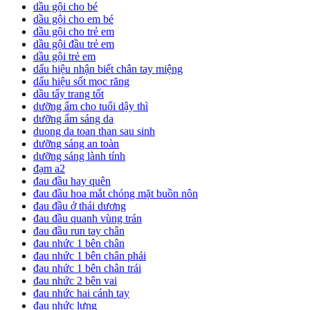
dầu gội cho bé
dầu gội cho em bé
dầu gội cho trẻ em
dầu gội đầu trẻ em
dầu gội trẻ em
dấu hiệu nhận biết chân tay miệng
dấu hiệu sốt mọc răng
dầu tẩy trang tốt
dưỡng ẩm cho tuổi dậy thì
dưỡng ẩm sáng da
duong da toan than sau sinh
dưỡng sáng an toàn
dưỡng sáng lành tính
đạm a2
đau đầu hay quên
đau đầu hoa mắt chóng mặt buồn nôn
đau đầu ở thái dương
đau đầu quanh vùng trán
đau đầu run tay chân
đau nhức 1 bên chân
đau nhức 1 bên chân phải
đau nhức 1 bên chân trái
đau nhức 2 bên vai
đau nhức hai cánh tay
đau nhức lưng