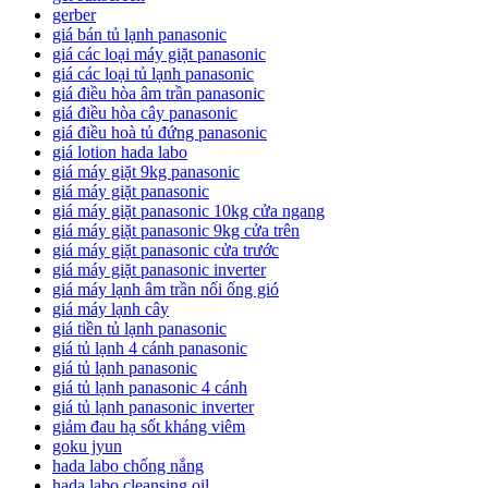
gerber
giá bán tủ lạnh panasonic
giá các loại máy giặt panasonic
giá các loại tủ lạnh panasonic
giá điều hòa âm trần panasonic
giá điều hòa cây panasonic
giá điều hoà tủ đứng panasonic
giá lotion hada labo
giá máy giặt 9kg panasonic
giá máy giặt panasonic
giá máy giặt panasonic 10kg cửa ngang
giá máy giặt panasonic 9kg cửa trên
giá máy giặt panasonic cửa trước
giá máy giặt panasonic inverter
giá máy lạnh âm trần nối ống gió
giá máy lạnh cây
giá tiền tủ lạnh panasonic
giá tủ lạnh 4 cánh panasonic
giá tủ lạnh panasonic
giá tủ lạnh panasonic 4 cánh
giá tủ lạnh panasonic inverter
giảm đau hạ sốt kháng viêm
goku jyun
hada labo chống nắng
hada labo cleansing oil