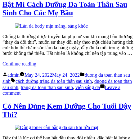
Hada
5
Bật Mí Cách Dưỡng Da Toàn Thân Sau
Labo”
loại
Sinh Cho Các Mẹ Bầu
kem
chống
nắng
–
Hada
Chúng ta thường được truyền lại phụ nữ sau khi mang bầu thường
Labo
“thay da đổi thịt”, muốn sự thay đổi này theo một chiều hướng tích
cực hơn thì chăm sóc làn da hàng ngày, đầy đủ là một trong những
bước không thể thiếu. Tất nhiên là không chỉ nên tập trung vào …
“Bật
Continue reading
Mí
Posted
Posted
Cách
admin
May 24, 2022
May 24, 2022
duong da toan than sau
by
in
Tags:
Dưỡng
sinh
cách dưỡng trắng da toàn thân sau sinh
,
duong da toan than
Da
sau sinh
,
trang da toan than sau sinh
,
viên sáng da
Leave a
Toàn
on
comment
Thân
Bật
Sau
Mí
Có Nên Dùng Kem Dưỡng Cho Tuổi Dậy
Sinh
Cách
Thì?
Cho
Dưỡng
Các
Da
Mẹ
Toàn
Bầu”
Thân
Sau
Dậy thì là lúc cơ thể bạn bắt đầu thay đổi nhiều, đặc biệt là lượng