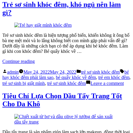
Nguyên
sơ
Trẻ sơ sinh khóc đêm, khó ngủ nên làm
nhân
sinh
gì?
và
sổ
cách
mũi
điều
ho
trị”
–
Nguyên
Trẻ sơ sinh khóc đêm là hiện tượng phổ biến, khiến không ít ông bố
nhân
bà mẹ mệt mỏi và lo lắng không biết con mình gặp phải vấn đề gì?
và
Dưới đây là những cách bạn có thể áp dụng khi bé khóc đêm. Làm
cách
gì khi con khóc đêm? Bé quấy khóc về …
điều
“Trẻ
trị
Continue reading
sơ
Posted
Posted
Tags
sinh
admin
May 24, 2022
May 24, 2022
trẻ sơ sinh khóc đêm
bé
by
in
khóc
hay khóc đêm phải làm sao
,
bé quấy khóc về đêm
,
trẻ em khóc đêm
,
đêm,
on
trẻ sơ sinh bị giật mình
,
trẻ sơ sinh khóc đêm
Leave a comment
khó
Trẻ
ngủ
sơ
Tiêu Chí Lựa Chọn Dầu Tẩy Trang Tốt
nên
sinh
Cho Da Khô
làm
khóc
gì?”
đêm,
khó
ngủ
nên
làm
Dầu tẩy trang là sản phẩm giúp làm sạch lớp makeup, đồng thời loại