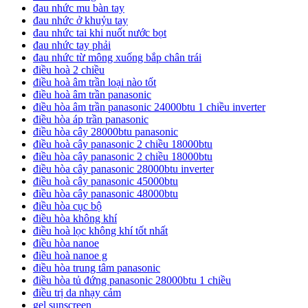
đau nhức mu bàn tay
đau nhức ở khuỷu tay
đau nhức tai khi nuốt nước bọt
đau nhức tay phải
đau nhức từ mông xuống bắp chân trái
điều hoà 2 chiều
điều hoà âm trần loại nào tốt
điều hoà âm trần panasonic
điều hòa âm trần panasonic 24000btu 1 chiều inverter
điều hòa áp trần panasonic
điều hòa cây 28000btu panasonic
điều hoà cây panasonic 2 chiều 18000btu
điều hòa cây panasonic 2 chiều 18000btu
điều hòa cây panasonic 28000btu inverter
điều hoà cây panasonic 45000btu
điều hòa cây panasonic 48000btu
điều hòa cục bộ
điều hòa không khí
điều hoà lọc không khí tốt nhất
điều hòa nanoe
điều hoà nanoe g
điều hòa trung tâm panasonic
điều hòa tủ đứng panasonic 28000btu 1 chiều
điều trị da nhạy cảm
gel sunscreen