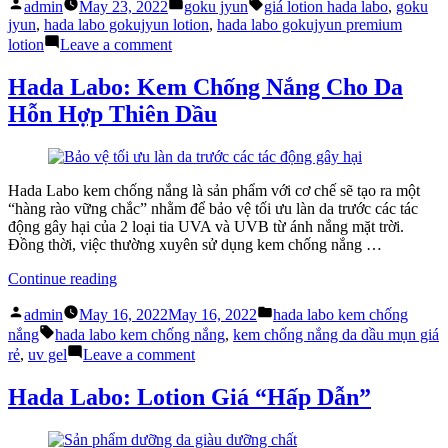
Posted
Posted
Tags:
Review
admin
May 23, 2022
goku jyun
giá lotion hada labo
,
goku
by
in
chai
jyun
,
hada labo gokujyun lotion
,
hada labo gokujyun premium
nước
on
lotion
Leave a comment
hoa
Goku
hồng
jyun:
Hada Labo: Kem Chống Nắng Cho Da
“thần
Review
Hỗn Hợp Thiên Dầu
thánh”
chai
giúp
nước
chăm
hoa
sóc
hồng
tối
“thần
Hada Labo kem chống nắng là sản phẩm với cơ chế sẽ tạo ra một
ưu
thánh”
“hàng rào vững chắc” nhằm để bảo vệ tối ưu làn da trước các tác
cho
giúp
động gây hại của 2 loại tia UVA và UVB từ ánh nắng mặt trời.
mọi
chăm
Đồng thời, việc thường xuyên sử dụng kem chống nắng …
loại
sóc
da”
tối
“Hada
Continue reading
ưu
Labo:
Posted
Posted
cho
Kem
admin
May 16, 2022
May 16, 2022
hada labo kem chống
by
in
mọi
Tags:
Chống
nắng
hada labo kem chống nắng
,
kem chống nắng da dầu mụn giá
loại
Nắng
on
rẻ
,
uv gel
Leave a comment
da
Cho
Hada
Da
Labo:
Hada Labo: Lotion Giá “Hấp Dẫn”
Hỗn
Kem
Hợp
Chống
Thiên
Nắng