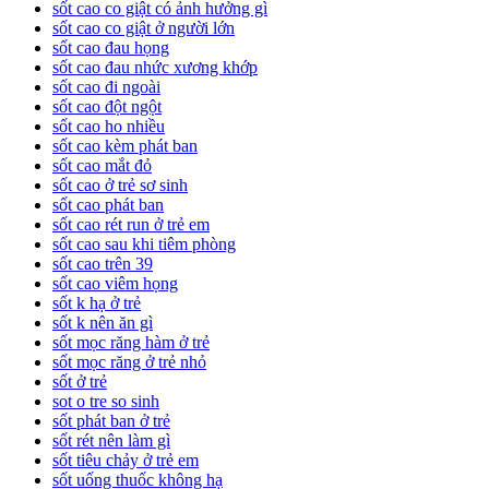
sốt cao co giật có ảnh hưởng gì
sốt cao co giật ở người lớn
sốt cao đau họng
sốt cao đau nhức xương khớp
sốt cao đi ngoài
sốt cao đột ngột
sốt cao ho nhiều
sốt cao kèm phát ban
sốt cao mắt đỏ
sốt cao ở trẻ sơ sinh
sốt cao phát ban
sốt cao rét run ở trẻ em
sốt cao sau khi tiêm phòng
sốt cao trên 39
sốt cao viêm họng
sốt k hạ ở trẻ
sốt k nên ăn gì
sốt mọc răng hàm ở trẻ
sốt mọc răng ở trẻ nhỏ
sốt ở trẻ
sot o tre so sinh
sốt phát ban ở trẻ
sốt rét nên làm gì
sốt tiêu chảy ở trẻ em
sốt uống thuốc không hạ