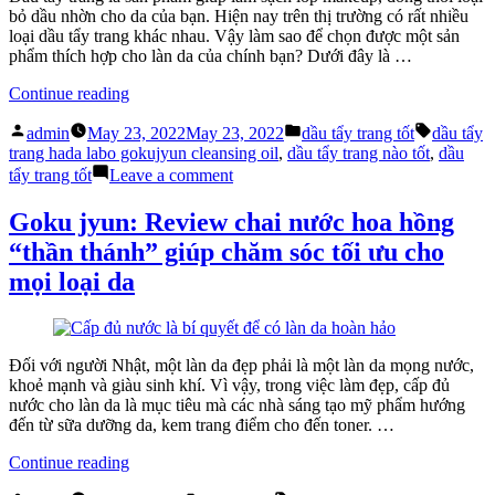
gì?
bỏ dầu nhờn cho da của bạn. Hiện nay trên thị trường có rất nhiều
loại dầu tẩy trang khác nhau. Vậy làm sao để chọn được một sản
phẩm thích hợp cho làn da của chính bạn? Dưới đây là …
“Tiêu
Continue reading
Chí
Posted
Posted
Tags:
Lựa
admin
May 23, 2022
May 23, 2022
dầu tẩy trang tốt
dầu tẩy
by
in
Chọn
trang hada labo gokujyun cleansing oil
,
dầu tẩy trang nào tốt
,
dầu
Dầu
on
tẩy trang tốt
Leave a comment
Tẩy
Tiêu
Trang
Chí
Goku jyun: Review chai nước hoa hồng
Tốt
Lựa
“thần thánh” giúp chăm sóc tối ưu cho
Cho
Chọn
Da
Dầu
mọi loại da
Khô”
Tẩy
Trang
Tốt
Cho
Đối với người Nhật, một làn da đẹp phải là một làn da mọng nước,
Da
khoẻ mạnh và giàu sinh khí. Vì vậy, trong việc làm đẹp, cấp đủ
Khô
nước cho làn da là mục tiêu mà các nhà sáng tạo mỹ phẩm hướng
đến từ sữa dưỡng da, kem trang điểm cho đến toner. …
“Goku
Continue reading
jyun: