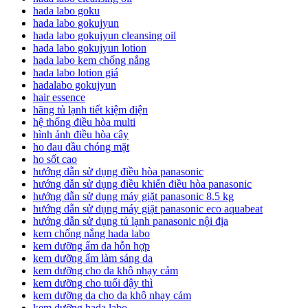
hada labo goku
hada labo gokujyun
hada labo gokujyun cleansing oil
hada labo gokujyun lotion
hada labo kem chống nắng
hada labo lotion giá
hadalabo gokujyun
hair essence
hãng tủ lạnh tiết kiệm điện
hệ thống điều hòa multi
hình ảnh điều hòa cây
ho đau đầu chóng mặt
ho sốt cao
hướng dẫn sử dụng điều hòa panasonic
hướng dẫn sử dụng điều khiển điều hòa panasonic
hướng dẫn sử dụng máy giặt panasonic 8.5 kg
hướng dẫn sử dụng máy giặt panasonic eco aquabeat
hướng dẫn sử dụng tủ lạnh panasonic nội địa
kem chống nắng hada labo
kem dưỡng ẩm da hỗn hợp
kem dưỡng ẩm làm sáng da
kem dưỡng cho da khô nhạy cảm
kem dưỡng cho tuổi dậy thì
kem dưỡng da cho da khô nhạy cảm
kem dưỡng hada labo