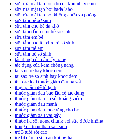
sữa rửa mặt tạo bọt cho da khô nhạy cảm
sữa rửa mặt tạo bọt hada labo
sữa rửa mặt tạo bọt không chứa xà phòng
sữa tắm bé sơ sinh
sữa tắm cho bé da khô
sữa tắm dành cho trẻ sơ sinh
sữa tắm em bé
sữa tắm nào tốt cho trẻ sơ sinh
sữa tắm trẻ em
sữa tắm trẻ sơ sinh
tác dụng của dầu tẩy trang
tác dụng của kem chống nắng
tại sao trẻ hay khóc đêm
tai sao tre so sinh hay khoc dem
tên các loại thuốc giảm đau hạ sốt
thực phẩm để tủ lạnh
thuốc giảm đau bao lâu có tác dụng
thuốc giảm đau hạ sốt kháng viêm
thuốc giảm đau mạnh
thuốc giảm đau mọc răng cho bé
thuốc giảm đau vai gáy
thuốc hạ sốt uống chung với sữa được không
trang da toan than sau sinh
trẻ 3 tuổi sốt cao
trẻ bị cúm a sốt cao không hạ