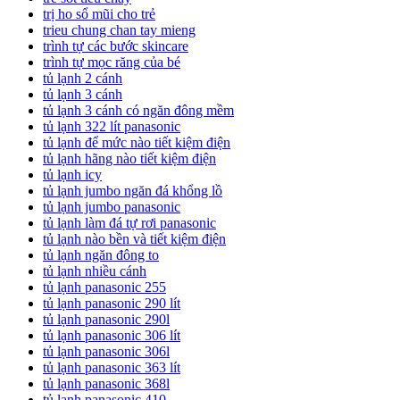
trị ho sổ mũi cho trẻ
trieu chung chan tay mieng
trình tự các bước skincare
trình tự mọc răng của bé
tủ lạnh 2 cánh
tủ lạnh 3 cánh
tủ lạnh 3 cánh có ngăn đông mềm
tủ lạnh 322 lít panasonic
tủ lạnh để mức nào tiết kiệm điện
tủ lạnh hãng nào tiết kiệm điện
tủ lạnh icy
tủ lạnh jumbo ngăn đá khổng lồ
tủ lạnh jumbo panasonic
tủ lạnh làm đá tự rơi panasonic
tủ lạnh nào bền và tiết kiệm điện
tủ lạnh ngăn đông to
tủ lạnh nhiều cánh
tủ lạnh panasonic 255
tủ lạnh panasonic 290 lít
tủ lạnh panasonic 290l
tủ lạnh panasonic 306 lít
tủ lạnh panasonic 306l
tủ lạnh panasonic 363 lít
tủ lạnh panasonic 368l
tủ lạnh panasonic 410