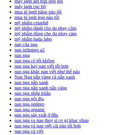
máy lạnh âm trần ống gió
máy lạnh cục bộ
mua tủ lạnh hãng nào tốt
mua tủ lạnh loại nào tốt
mỹ phẩm cetaphil
mỹ phẩm dành cho da nhạy cảm
mỹ phẩm dùng cho da nhạy cảm
mỹ phẩm hada labo
nan của nga
nan infinipro a2
nan nga
nan nga có tốt không
nan nga hay nan việt tốt hơn
nan nga khác nan việt như thế nào
Nan Nga nắp vàng và nắp xanh
nan nga nắp xanh
nan nga nắp xanh nắp vàng
nan nga nhập khẩu
nan nga nội địa
nan nga optipro
nan nga organic
nan nga sản xuất ở đâu
nan nga va nan thuy si co gi khac nhau
nan nga và nan việt cái nào tốt hơn
nan nga và việt