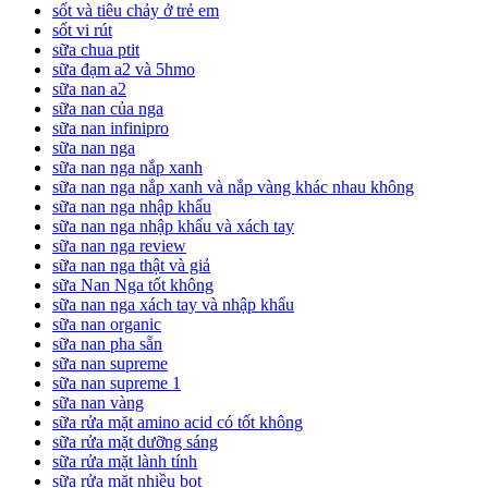
sốt và tiêu chảy ở trẻ em
sốt vi rút
sữa chua ptit
sữa đạm a2 và 5hmo
sữa nan a2
sữa nan của nga
sữa nan infinipro
sữa nan nga
sữa nan nga nắp xanh
sữa nan nga nắp xanh và nắp vàng khác nhau không
sữa nan nga nhập khẩu
sữa nan nga nhập khẩu và xách tay
sữa nan nga review
sữa nan nga thật và giả
sữa Nan Nga tốt không
sữa nan nga xách tay và nhập khẩu
sữa nan organic
sữa nan pha sẵn
sữa nan supreme
sữa nan supreme 1
sữa nan vàng
sữa rửa mặt amino acid có tốt không
sữa rửa mặt dưỡng sáng
sữa rửa mặt lành tính
sữa rửa mặt nhiều bọt