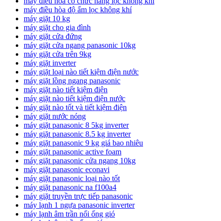
máy điều hòa có chức năng lọc không khí
máy điều hòa độ ẩm lọc không khí
máy giặt 10 kg
máy giặt cho gia đình
máy giặt cửa đứng
máy giặt cửa ngang panasonic 10kg
máy giặt cửa trên 9kg
máy giặt inverter
máy giặt loại nào tiết kiệm điện nước
máy giặt lồng ngang panasonic
máy giặt nào tiết kiệm điện
máy giặt nào tiết kiệm điện nước
máy giặt nào tốt và tiết kiệm điện
máy giặt nước nóng
máy giặt panasonic 8 5kg inverter
máy giặt panasonic 8.5 kg inverter
máy giặt panasonic 9 kg giá bao nhiêu
máy giặt panasonic active foam
máy giặt panasonic cửa ngang 10kg
máy giặt panasonic econavi
máy giặt panasonic loại nào tốt
máy giặt panasonic na f100a4
máy giặt truyền trực tiếp panasonic
máy lạnh 1 ngựa panasonic inverter
máy lạnh âm trần nối ống gió