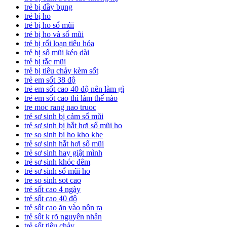
trẻ bị đầy bụng
trẻ bị ho
trẻ bị ho sổ mũi
trẻ bị ho và sổ mũi
trẻ bị rối loạn tiêu hóa
trẻ bị sổ mũi kéo dài
trẻ bị tắc mũi
trẻ bị tiêu chảy kèm sốt
trẻ em sốt 38 độ
trẻ em sốt cao 40 độ nên làm gì
trẻ em sốt cao thì làm thế nào
tre moc rang nao truoc
trẻ sơ sinh bị cảm sổ mũi
trẻ sơ sinh bị hắt hơi sổ mũi ho
tre so sinh bi ho kho khe
trẻ sơ sinh hắt hơi sổ mũi
trẻ sơ sinh hay giật mình
trẻ sơ sinh khóc đêm
trẻ sơ sinh sổ mũi ho
tre so sinh sot cao
trẻ sốt cao 4 ngày
trẻ sốt cao 40 độ
trẻ sốt cao ăn vào nôn ra
trẻ sốt k rõ nguyên nhân
trẻ sốt tiêu chảy