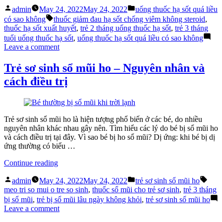
Posted
Posted
hạ
admin
May 24, 2022
May 24, 2022
uống thuốc hạ sốt quá liều
by
in
Tags:
sốt
có sao không
thuốc giảm đau hạ sốt chống viêm không steroid
,
quá
thuốc hạ sốt xuất huyết
,
trẻ 2 tháng uống thuốc hạ sốt
,
trẻ 3 tháng
liều
tuổi uống thuốc hạ sốt
,
uống thuốc hạ sốt quá liều có sao không
có
on
Leave a comment
sao
Uống
không?
thuốc
Trẻ sơ sinh sổ mũi ho – Nguyên nhân và
Khi
hạ
cách điều trị
nào
sốt
nên
quá
uống?”
liều
có
sao
Trẻ sơ sinh sổ mũi ho là hiện tượng phổ biến ở các bé, do nhiều
không?
nguyên nhân khác nhau gây nên. Tìm hiểu các lý do bé bị sổ mũi ho
Khi
và cách điều trị tại đây. Vì sao bé bị ho sổ mũi? Dị ứng: khi bé bị dị
nào
ứng thường có biểu …
nên
“Trẻ
uống?
Continue reading
sơ
Posted
Posted
Tags
sinh
admin
May 24, 2022
May 24, 2022
trẻ sơ sinh sổ mũi ho
by
in
sổ
meo tri so mui o tre so sinh
,
thuốc sổ mũi cho trẻ sơ sinh
,
trẻ 3 tháng
mũi
bị sổ mũi
,
trẻ bị sổ mũi lâu ngày không khỏi
,
trẻ sơ sinh sổ mũi ho
ho
on
Leave a comment
–
Trẻ