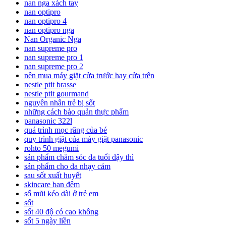
nan nga xách tay
nan optipro
nan optipro 4
nan optipro nga
Nan Organic Nga
nan supreme pro
nan supreme pro 1
nan supreme pro 2
nên mua máy giặt cửa trước hay cửa trên
nestle ptit brasse
nestle ptit gourmand
nguyên nhân trẻ bị sốt
những cách bảo quản thực phẩm
panasonic 322l
quá trình mọc răng của bé
quy trình giặt của máy giặt panasonic
rohto 50 megumi
sản phẩm chăm sóc da tuổi dậy thì
sản phẩm cho da nhạy cảm
sau sốt xuất huyết
skincare ban đêm
sổ mũi kéo dài ở trẻ em
sốt
sốt 40 độ có cao không
sốt 5 ngày liền