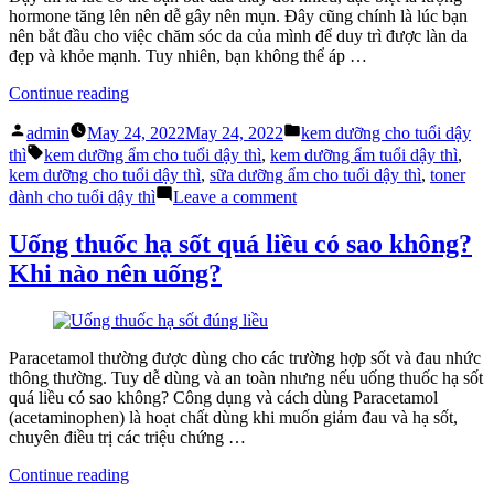
Sinh
hormone tăng lên nên dễ gây nên mụn. Đây cũng chính là lúc bạn
Cho
nên bắt đầu cho việc chăm sóc da của mình để duy trì được làn da
Các
đẹp và khỏe mạnh. Tuy nhiên, bạn không thể áp …
Mẹ
“Có
Bầu
Continue reading
Nên
Posted
Posted
Dùng
admin
May 24, 2022
May 24, 2022
kem dưỡng cho tuổi dậy
by
in
Tags:
Kem
thì
kem dưỡng ẩm cho tuổi dậy thì
,
kem dưỡng ẩm tuổi dậy thì
,
Dưỡng
kem dưỡng cho tuổi dậy thì
,
sữa dưỡng ẩm cho tuổi dậy thì
,
toner
Cho
on
dành cho tuổi dậy thì
Leave a comment
Tuổi
Có
Dậy
Nên
Uống thuốc hạ sốt quá liều có sao không?
Thì?”
Dùng
Khi nào nên uống?
Kem
Dưỡng
Cho
Tuổi
Dậy
Paracetamol thường được dùng cho các trường hợp sốt và đau nhức
Thì?
thông thường. Tuy dễ dùng và an toàn nhưng nếu uống thuốc hạ sốt
quá liều có sao không? Công dụng và cách dùng Paracetamol
(acetaminophen) là hoạt chất dùng khi muốn giảm đau và hạ sốt,
chuyên điều trị các triệu chứng …
“Uống
Continue reading
thuốc