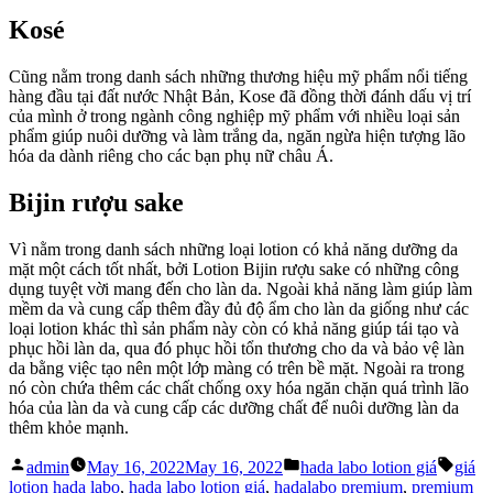
Kosé
Cũng nằm trong danh sách những thương hiệu mỹ phẩm nổi tiếng
hàng đầu tại đất nước Nhật Bản, Kose đã đồng thời đánh dấu vị trí
của mình ở trong ngành công nghiệp mỹ phẩm với nhiều loại sản
phẩm giúp nuôi dưỡng và làm trắng da, ngăn ngừa hiện tượng lão
hóa da dành riêng cho các bạn phụ nữ châu Á.
Bijin rượu sake
Vì nằm trong danh sách những loại lotion có khả năng dưỡng da
mặt một cách tốt nhất, bởi Lotion Bijin rượu sake có những công
dụng tuyệt vời mang đến cho làn da. Ngoài khả năng làm giúp làm
mềm da và cung cấp thêm đầy đủ độ ẩm cho làn da giống như các
loại lotion khác thì sản phẩm này còn có khả năng giúp tái tạo và
phục hồi làn da, qua đó phục hồi tổn thương cho da và bảo vệ làn
da bằng việc tạo nên một lớp màng có trên bề mặt. Ngoài ra trong
nó còn chứa thêm các chất chống oxy hóa ngăn chặn quá trình lão
hóa của làn da và cung cấp các dưỡng chất để nuôi dưỡng làn da
thêm khỏe mạnh.
Posted
Posted
Tags:
admin
May 16, 2022
May 16, 2022
hada labo lotion giá
giá
by
in
lotion hada labo
,
hada labo lotion giá
,
hadalabo premium
,
premium