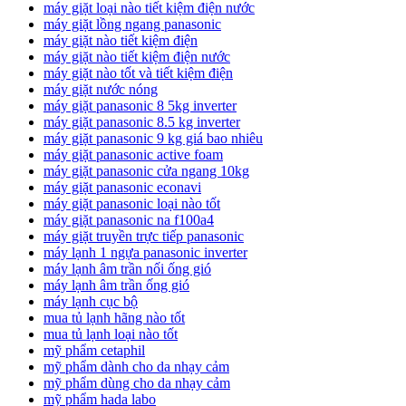
máy giặt loại nào tiết kiệm điện nước
máy giặt lồng ngang panasonic
máy giặt nào tiết kiệm điện
máy giặt nào tiết kiệm điện nước
máy giặt nào tốt và tiết kiệm điện
máy giặt nước nóng
máy giặt panasonic 8 5kg inverter
máy giặt panasonic 8.5 kg inverter
máy giặt panasonic 9 kg giá bao nhiêu
máy giặt panasonic active foam
máy giặt panasonic cửa ngang 10kg
máy giặt panasonic econavi
máy giặt panasonic loại nào tốt
máy giặt panasonic na f100a4
máy giặt truyền trực tiếp panasonic
máy lạnh 1 ngựa panasonic inverter
máy lạnh âm trần nối ống gió
máy lạnh âm trần ống gió
máy lạnh cục bộ
mua tủ lạnh hãng nào tốt
mua tủ lạnh loại nào tốt
mỹ phẩm cetaphil
mỹ phẩm dành cho da nhạy cảm
mỹ phẩm dùng cho da nhạy cảm
mỹ phẩm hada labo