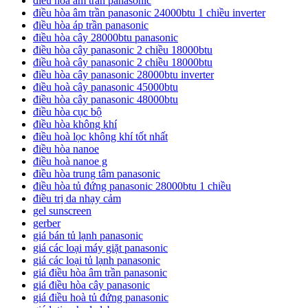
điều hoà âm trần panasonic
điều hòa âm trần panasonic 24000btu 1 chiều inverter
điều hòa áp trần panasonic
điều hòa cây 28000btu panasonic
điều hòa cây panasonic 2 chiều 18000btu
điều hoà cây panasonic 2 chiều 18000btu
điều hòa cây panasonic 28000btu inverter
điều hoà cây panasonic 45000btu
điều hòa cây panasonic 48000btu
điều hòa cục bộ
điều hòa không khí
điều hoà lọc không khí tốt nhất
điều hòa nanoe
điều hoà nanoe g
điều hòa trung tâm panasonic
điều hòa tủ đứng panasonic 28000btu 1 chiều
điều trị da nhạy cảm
gel sunscreen
gerber
giá bán tủ lạnh panasonic
giá các loại máy giặt panasonic
giá các loại tủ lạnh panasonic
giá điều hòa âm trần panasonic
giá điều hòa cây panasonic
giá điều hoà tủ đứng panasonic