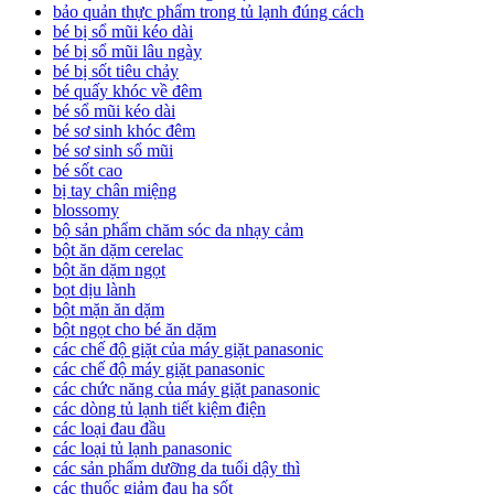
bảo quản thực phẩm trong tủ lạnh đúng cách
bé bị sổ mũi kéo dài
bé bị sổ mũi lâu ngày
bé bị sốt tiêu chảy
bé quấy khóc về đêm
bé sổ mũi kéo dài
bé sơ sinh khóc đêm
bé sơ sinh sổ mũi
bé sốt cao
bị tay chân miệng
blossomy
bộ sản phẩm chăm sóc da nhạy cảm
bột ăn dặm cerelac
bột ăn dặm ngọt
bọt dịu lành
bột mặn ăn dặm
bột ngọt cho bé ăn dặm
các chế độ giặt của máy giặt panasonic
các chế độ máy giặt panasonic
các chức năng của máy giặt panasonic
các dòng tủ lạnh tiết kiệm điện
các loại đau đầu
các loại tủ lạnh panasonic
các sản phẩm dưỡng da tuổi dậy thì
các thuốc giảm đau hạ sốt