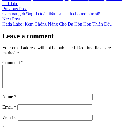
hadalabo
Post
Previous
Previous Post
post:
Cẩm nang dưỡng da toàn thân sau sinh cho mẹ bỉm sữa
navigation
Next
Next Post
post:
Hada Labo: Kem Chống Nắng Cho Da Hỗn Hợp Thiên Dầu
Leave a comment
Your email address will not be published.
Required fields are
marked
*
Comment
*
Name
*
Email
*
Website