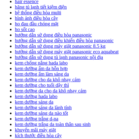
hair essence
hãng tủ lạnh tiết kiệm điện
hệ thống điều hòa multi
hình ảnh điều hòa cây
ho đau đầu chóng mặt
ho sốt cao
hướng dẫn sử dụng điều hòa panasonic
hướng dẫn sử dụng điều khiển điều hòa panasonic
hướng dẫn sử dụng máy giặt panasonic 8.5 kg
hướng dẫn sử dụng máy giặt panasonic eco aquabeat
hướng dẫn sử dụng tủ lạnh panasonic nội địa
kem chống nắng hada labo
kem dưỡng ẩm da hỗn hợp
kem dưỡng ẩm làm sáng da
kem dưỡng cho da khô nhạy cảm
kem dưỡng cho tuổi dậy thì
kem dưỡng da cho da khô nhạy cảm
kem dưỡng hada labo
kem dưỡng sáng da
kem dưỡng sáng da lành tính
kem dưỡng sáng da nào tốt
kem dưỡng trắng d-na
kem dưỡng trắng da toàn thân sau sinh
khuyến mãi máy giặt
kích thước điều hòa cây