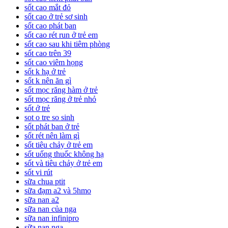
sốt cao mắt đỏ
sốt cao ở trẻ sơ sinh
sốt cao phát ban
sốt cao rét run ở trẻ em
sốt cao sau khi tiêm phòng
sốt cao trên 39
sốt cao viêm họng
sốt k hạ ở trẻ
sốt k nên ăn gì
sốt mọc răng hàm ở trẻ
sốt mọc răng ở trẻ nhỏ
sốt ở trẻ
sot o tre so sinh
sốt phát ban ở trẻ
sốt rét nên làm gì
sốt tiêu chảy ở trẻ em
sốt uống thuốc không hạ
sốt và tiêu chảy ở trẻ em
sốt vi rút
sữa chua ptit
sữa đạm a2 và 5hmo
sữa nan a2
sữa nan của nga
sữa nan infinipro
sữa nan nga