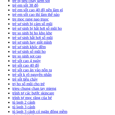
trẻ bị tiêu chảy kèm sốt
trẻ em sốt 38 độ
trẻ em sốt cao 40 độ nên làm gì
trẻ em sốt cao thì làm thế nào
tre moc rang nao truoc
trẻ sơ sinh bị cảm sổ mũi
trẻ sơ sinh bị hắt hơi sổ mũi ho
tre so sinh bi ho kho khe
trẻ sơ sinh hắt hơi sổ mũi
trẻ sơ sinh hay giật mình
trẻ sơ sinh khóc đêm
trẻ sơ sinh sổ mũi ho
tre so sinh sot cao
trẻ sốt cao 4 ngày
trẻ sốt cao 40 độ
trẻ sốt cao ăn vào nôn ra
trẻ sốt k rõ nguyên nhân
trẻ sốt tiêu chảy
trị ho sổ mũi cho trẻ
trieu chung chan tay mieng
trình tự các bước skincare
trình tự mọc răng của bé
tủ lạnh 2 cánh
tủ lạnh 3 cánh
tủ lạnh 3 cánh có ngăn đông mềm