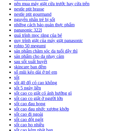
nên mua máy giặt cửa trước hay cửa trên
nestle ptit brasse
nestle ptit gourmand
nguyên nhân trẻ bị sốt
những cách bảo quản thực phẩm
panasonic 322l
quá trình mọc răng của bé
quy trình giặt của máy giặt panasonic
rohto 50 megumi
sản phẩm chăm sóc da tuổi dậy thì
sản phẩm cho da nhạy cảm
sau sốt xuất huyết
skincare ban đêm
sổ mũi kéo dài ở trẻ em
sốt
sốt 40 độ có cao không
sốt 5 ngày liền
sốt cao co giật có ảnh hưởng gì
sốt cao co giật ở người lớn
sốt cao đau họng
sốt cao đau nhức xương khớp
sốt cao đi ngoài
sốt cao đột ngột
sốt cao ho nhiều
sốt cao kèm phát ban