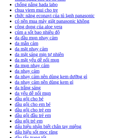
chống nắng hada labo
chua viem mui cho tre
chức năng econavi của tủ lạnh panasonic
có nên mua máy giặt panasonic không
công dụng của aloe vera
cúm a sốt bao nhiêu độ
da dầu mụn nhạy cảm
da mẫn cảm
da mặt nhạy cảm
da mặt sáng mịn tự nhiên
da mặt yếu dễ nổi mụn
da mụn nhạy cảm
da nhạy cảm
da nhạy cảm nên dùng kem dưỡng gì
da nhạy cảm nên dùng kem gì
da trắng sáng
da yếu dễ nổi mụn
dầu gội cho bé
dầu gội cho em bé
dầu gội cho trẻ em
dầu gội đầu trẻ em
dầu gội trẻ em
dấu hiệu nhận biết chân tay miệng
dấu hiệu sốt mọc răng
dầu tẩy trang tốt