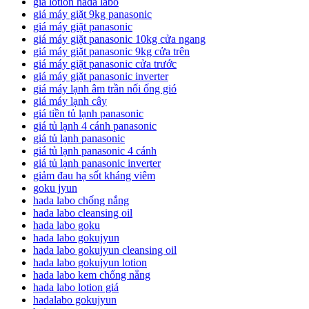
giá lotion hada labo
giá máy giặt 9kg panasonic
giá máy giặt panasonic
giá máy giặt panasonic 10kg cửa ngang
giá máy giặt panasonic 9kg cửa trên
giá máy giặt panasonic cửa trước
giá máy giặt panasonic inverter
giá máy lạnh âm trần nối ống gió
giá máy lạnh cây
giá tiền tủ lạnh panasonic
giá tủ lạnh 4 cánh panasonic
giá tủ lạnh panasonic
giá tủ lạnh panasonic 4 cánh
giá tủ lạnh panasonic inverter
giảm đau hạ sốt kháng viêm
goku jyun
hada labo chống nắng
hada labo cleansing oil
hada labo goku
hada labo gokujyun
hada labo gokujyun cleansing oil
hada labo gokujyun lotion
hada labo kem chống nắng
hada labo lotion giá
hadalabo gokujyun