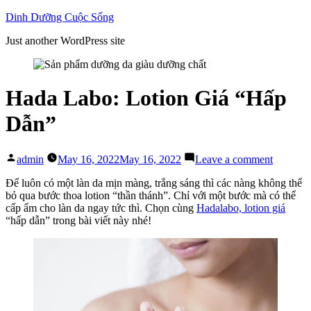
Skip
Dinh Dưỡng Cuộc Sống
to
Just another WordPress site
content
Hada Labo: Lotion Giá “Hấp
Dẫn”
Posted
on
admin
May 16, 2022
May 16, 2022
Leave a comment
by
Hada
Labo:
Để luôn có một làn da mịn màng, trắng sáng thì các nàng không thể
Lotion
bỏ qua bước thoa lotion “thần thánh”. Chỉ với một bước mà có thể
Giá
cấp ẩm cho làn da ngay tức thì. Chọn cùng
Hadalabo, lotion giá
“Hấp
“hấp dẫn” trong bài viết này nhé!
Dẫn”