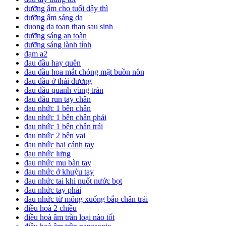
dưỡng ẩm cho tuổi dậy thì
dưỡng ẩm sáng da
duong da toan than sau sinh
dưỡng sáng an toàn
dưỡng sáng lành tính
đạm a2
đau đầu hay quên
đau đầu hoa mắt chóng mặt buồn nôn
đau đầu ở thái dương
đau đầu quanh vùng trán
đau đầu run tay chân
đau nhức 1 bên chân
đau nhức 1 bên chân phải
đau nhức 1 bên chân trái
đau nhức 2 bên vai
đau nhức hai cánh tay
đau nhức lưng
đau nhức mu bàn tay
đau nhức ở khuỷu tay
đau nhức tai khi nuốt nước bọt
đau nhức tay phải
đau nhức từ mông xuống bắp chân trái
điều hoà 2 chiều
điều hoà âm trần loại nào tốt