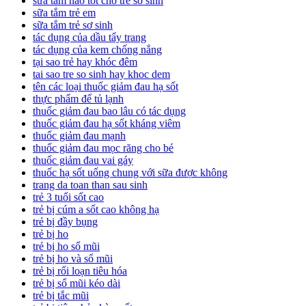
sữa tắm nào tốt cho trẻ sơ sinh
sữa tắm trẻ em
sữa tắm trẻ sơ sinh
tác dụng của dầu tẩy trang
tác dụng của kem chống nắng
tại sao trẻ hay khóc đêm
tai sao tre so sinh hay khoc dem
tên các loại thuốc giảm đau hạ sốt
thực phẩm để tủ lạnh
thuốc giảm đau bao lâu có tác dụng
thuốc giảm đau hạ sốt kháng viêm
thuốc giảm đau mạnh
thuốc giảm đau mọc răng cho bé
thuốc giảm đau vai gáy
thuốc hạ sốt uống chung với sữa được không
trang da toan than sau sinh
trẻ 3 tuổi sốt cao
trẻ bị cúm a sốt cao không hạ
trẻ bị đầy bụng
trẻ bị ho
trẻ bị ho sổ mũi
trẻ bị ho và sổ mũi
trẻ bị rối loạn tiêu hóa
trẻ bị sổ mũi kéo dài
trẻ bị tắc mũi