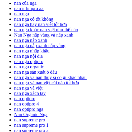
nan của nga
nan infinipro a2
nan nga
nan nga có tốt không
nan nga hay nan việt tốt hơn
nan nga khác nan việt như thế nào
Nan Nga nắp vàng và nắp xanh
nan nga nắp xanh
nan nga nắp xanh nắp vàng
nan nga nhập khẩu
nan nga nội địa
nan nga optipro
nan nga organic
nan nga sản xuất ở đâu
nan nga va nan thuy si co gi khac nhau
nan nga và nan việt cái nào tốt hơn
nan nga và việt
nan nga xách tay
nan optipro
nan optipro 4
nan optipro nga
Nan Organic Nga
nan supreme pro
nan supreme pro 1
nan supreme pro 2