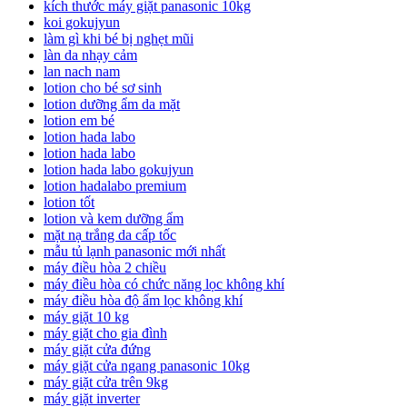
kích thước máy giặt panasonic 10kg
koi gokujyun
làm gì khi bé bị nghẹt mũi
làn da nhạy cảm
lan nach nam
lotion cho bé sơ sinh
lotion dưỡng ẩm da mặt
lotion em bé
lotion hada labo
lotion hada labo
lotion hada labo gokujyun
lotion hadalabo premium
lotion tốt
lotion và kem dưỡng ẩm
mặt nạ trắng da cấp tốc
mẫu tủ lạnh panasonic mới nhất
máy điều hòa 2 chiều
máy điều hòa có chức năng lọc không khí
máy điều hòa độ ẩm lọc không khí
máy giặt 10 kg
máy giặt cho gia đình
máy giặt cửa đứng
máy giặt cửa ngang panasonic 10kg
máy giặt cửa trên 9kg
máy giặt inverter