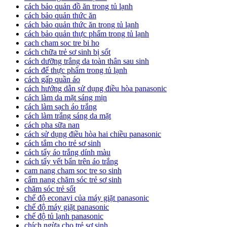
cách bảo quản đồ ăn trong tủ lạnh
cách bảo quản thức ăn
cách bảo quản thức ăn trong tủ lạnh
cách bảo quản thực phẩm trong tủ lạnh
cach cham soc tre bi ho
cách chữa trẻ sơ sinh bị sốt
cách dưỡng trắng da toàn thân sau sinh
cách để thực phẩm trong tủ lạnh
cách gấp quần áo
cách hướng dẫn sử dụng điều hòa panasonic
cách làm da mặt sáng mịn
cách làm sạch áo trắng
cách làm trắng sáng da mặt
cách pha sữa nan
cách sử dụng điều hòa hai chiều panasonic
cách tắm cho trẻ sơ sinh
cách tẩy áo trắng dính màu
cách tẩy vết bẩn trên áo trắng
cam nang cham soc tre so sinh
cẩm nang chăm sóc trẻ sơ sinh
chăm sóc trẻ sốt
chế độ econavi của máy giặt panasonic
chế độ máy giặt panasonic
chế độ tủ lạnh panasonic
chích ngừa cho trẻ sơ sinh