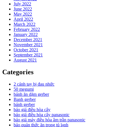
July 2022
June 2022
May 2022
April 2022
March 2022
February 2022
January 2022
December 2021
November 2021
October 2021
September 2021
August 2021
Categories
2 cánh tay bị đau nhức
50 megumi
bánh ăn dặm gerber
Banh gerber
bánh gerber
báo giá điều hòa cây
báo giá điều hòa cây panasonic
báo giá máy điều hòa âm trần panasonic
bảo quản thức ăn trong tủ lạnh