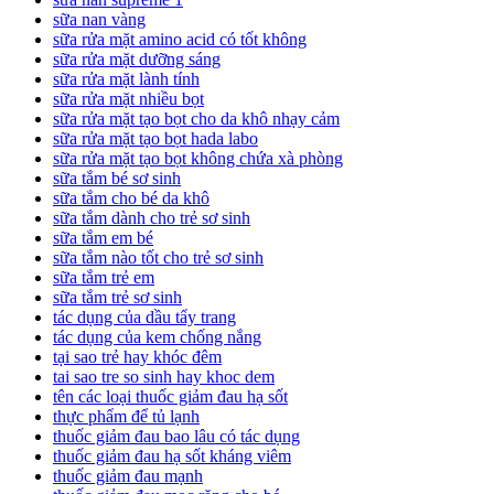
sữa nan vàng
sữa rửa mặt amino acid có tốt không
sữa rửa mặt dưỡng sáng
sữa rửa mặt lành tính
sữa rửa mặt nhiều bọt
sữa rửa mặt tạo bọt cho da khô nhạy cảm
sữa rửa mặt tạo bọt hada labo
sữa rửa mặt tạo bọt không chứa xà phòng
sữa tắm bé sơ sinh
sữa tắm cho bé da khô
sữa tắm dành cho trẻ sơ sinh
sữa tắm em bé
sữa tắm nào tốt cho trẻ sơ sinh
sữa tắm trẻ em
sữa tắm trẻ sơ sinh
tác dụng của dầu tẩy trang
tác dụng của kem chống nắng
tại sao trẻ hay khóc đêm
tai sao tre so sinh hay khoc dem
tên các loại thuốc giảm đau hạ sốt
thực phẩm để tủ lạnh
thuốc giảm đau bao lâu có tác dụng
thuốc giảm đau hạ sốt kháng viêm
thuốc giảm đau mạnh