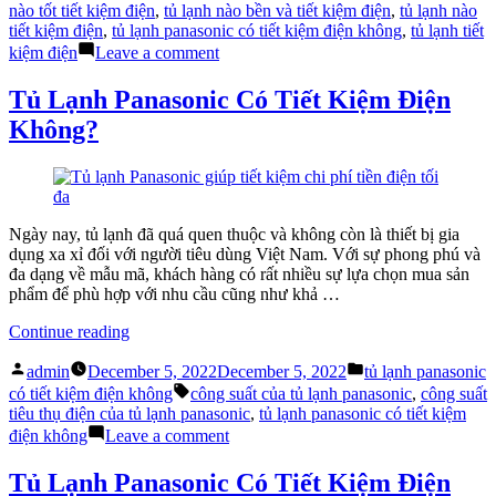
điện
nào tốt tiết kiệm điện
,
tủ lạnh nào bền và tiết kiệm điện
,
tủ lạnh nào
không”
tiết kiệm điện
,
tủ lạnh panasonic có tiết kiệm điện không
,
tủ lạnh tiết
on
kiệm điện
Leave a comment
Review
tủ
Tủ Lạnh Panasonic Có Tiết Kiệm Điện
lạnh
Không?
Panasonic
có
tiết
kiệm
điện
không
Ngày nay, tủ lạnh đã quá quen thuộc và không còn là thiết bị gia
dụng xa xỉ đối với người tiêu dùng Việt Nam. Với sự phong phú và
đa dạng về mẫu mã, khách hàng có rất nhiều sự lựa chọn mua sản
phẩm để phù hợp với nhu cầu cũng như khả …
“Tủ
Continue reading
Lạnh
Posted
Posted
Panasonic
admin
December 5, 2022
December 5, 2022
tủ lạnh panasonic
by
in
Có
Tags:
có tiết kiệm điện không
công suất của tủ lạnh panasonic
,
công suất
Tiết
tiêu thụ điện của tủ lạnh panasonic
,
tủ lạnh panasonic có tiết kiệm
Kiệm
on
điện không
Leave a comment
Điện
Tủ
Không?”
Lạnh
Tủ Lạnh Panasonic Có Tiết Kiệm Điện
Panasonic