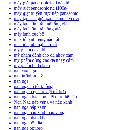
máy giặt panasonic loại nào tốt
máy giặt panasonic na f100a4
máy giặt truyền trực tiếp panasonic
máy lạnh 1 ngựa panasonic inverter
máy lạnh âm trần nối ống gió
máy lạnh âm trần ống gió
máy lạnh cục bộ
mua tủ lạnh hãng nào tốt
mua tủ lạnh loại nào tốt
mỹ phẩm cetaphil
mỹ phẩm dành cho da nhạy cảm
mỹ phẩm dùng cho da nhạy cảm
mỹ phẩm hada labo
nan của nga
nan infinipro a2
nan nga
nan nga có tốt không
nan nga hay nan việt tốt hơn
nan nga khác nan việt như thế nào
Nan Nga nắp vàng và nắp xanh
nan nga nắp xanh
nan nga nắp xanh nắp vàng
nan nga nhập khẩu
nan nga nội địa
nan nga optipro