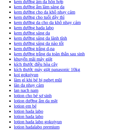
kem dưỡng ẩm da hỗn hợp
kem dưỡng ẩm làm sáng da
kem dưỡng cho da khô nhạy cảm
kem dưỡng cho tuổi dậy thì
kem dưỡng da cho da khô nhạy cảm
kem dưỡng hada labo
kem dưỡng sáng da
kem dưỡng sáng da lành tính
kem dưỡng sáng da nào tốt
kem dưỡng trắng d-na
kem dưỡng trắng da toàn thân sau sinh
khuyến mãi máy giặt
kích thước điều hòa cây
kích thước máy giặt panasonic 10kg
koi gokujyun
làm gì khi bé bị nghẹt mũi
làn da nhạy cảm
lan nach nam
lotion cho bé sơ sinh
lotion dưỡng ẩm da mặt
lotion em bé
lotion hada labo
lotion hada labo
lotion hada labo gokujyun
lotion hadalabo premium