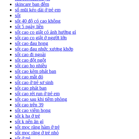
skincare ban đêm
sổ mũi kéo dài ở trẻ em
sốt
sốt 40 độ có cao không
sốt 5 ngày liền
sốt cao co giật có ảnh hưởng gì
sốt cao co giật ở người lớn
sốt cao đau họng
sốt cao đau nhức xương khớp
sốt cao đi ngoài
sốt cao đột ngột
sốt cao ho nhiều
sốt cao kèm phát ban
sốt cao mắt đỏ
sốt cao ở trẻ sơ sinh
sốt cao phát ban
sốt cao rét run ở trẻ em
sốt cao sau khi tiêm phòng
sốt cao trên 39
sốt cao viêm họng
sốt k hạ ở trẻ
sốt k nên ăn gì
sốt mọc răng hàm ở trẻ
sốt mọc răng ở trẻ nhỏ
sốt ở trẻ