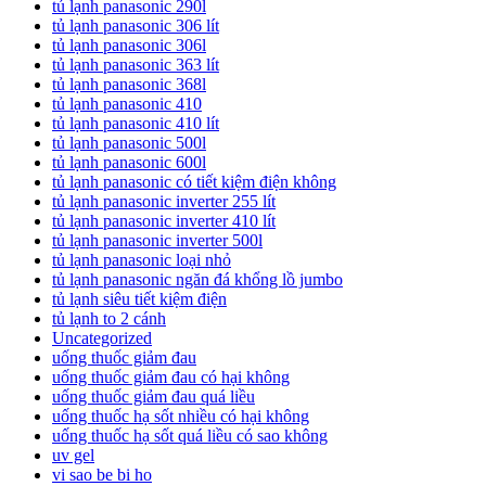
tủ lạnh panasonic 290l
tủ lạnh panasonic 306 lít
tủ lạnh panasonic 306l
tủ lạnh panasonic 363 lít
tủ lạnh panasonic 368l
tủ lạnh panasonic 410
tủ lạnh panasonic 410 lít
tủ lạnh panasonic 500l
tủ lạnh panasonic 600l
tủ lạnh panasonic có tiết kiệm điện không
tủ lạnh panasonic inverter 255 lít
tủ lạnh panasonic inverter 410 lít
tủ lạnh panasonic inverter 500l
tủ lạnh panasonic loại nhỏ
tủ lạnh panasonic ngăn đá khổng lồ jumbo
tủ lạnh siêu tiết kiệm điện
tủ lạnh to 2 cánh
Uncategorized
uống thuốc giảm đau
uống thuốc giảm đau có hại không
uống thuốc giảm đau quá liều
uống thuốc hạ sốt nhiều có hại không
uống thuốc hạ sốt quá liều có sao không
uv gel
vi sao be bi ho