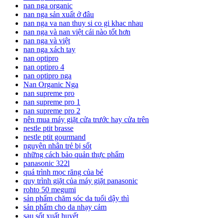
nan nga organic
nan nga sản xuất ở đâu
nan nga va nan thuy si co gi khac nhau
nan nga và nan việt cái nào tốt hơn
nan nga và việt
nan nga xách tay
nan optipro
nan optipro 4
nan optipro nga
Nan Organic Nga
nan supreme pro
nan supreme pro 1
nan supreme pro 2
nên mua máy giặt cửa trước hay cửa trên
nestle ptit brasse
nestle ptit gourmand
nguyên nhân trẻ bị sốt
những cách bảo quản thực phẩm
panasonic 322l
quá trình mọc răng của bé
quy trình giặt của máy giặt panasonic
rohto 50 megumi
sản phẩm chăm sóc da tuổi dậy thì
sản phẩm cho da nhạy cảm
sau sốt xuất huyết