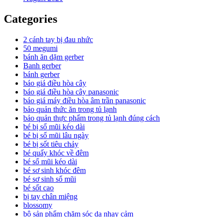
Categories
2 cánh tay bị đau nhức
50 megumi
bánh ăn dặm gerber
Banh gerber
bánh gerber
báo giá điều hòa cây
báo giá điều hòa cây panasonic
báo giá máy điều hòa âm trần panasonic
bảo quản thức ăn trong tủ lạnh
bảo quản thực phẩm trong tủ lạnh đúng cách
bé bị sổ mũi kéo dài
bé bị sổ mũi lâu ngày
bé bị sốt tiêu chảy
bé quấy khóc về đêm
bé sổ mũi kéo dài
bé sơ sinh khóc đêm
bé sơ sinh sổ mũi
bé sốt cao
bị tay chân miệng
blossomy
bộ sản phẩm chăm sóc da nhạy cảm