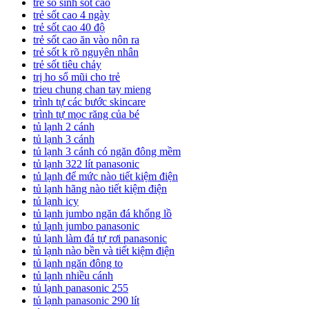
tre so sinh sot cao
trẻ sốt cao 4 ngày
trẻ sốt cao 40 độ
trẻ sốt cao ăn vào nôn ra
trẻ sốt k rõ nguyên nhân
trẻ sốt tiêu chảy
trị ho sổ mũi cho trẻ
trieu chung chan tay mieng
trình tự các bước skincare
trình tự mọc răng của bé
tủ lạnh 2 cánh
tủ lạnh 3 cánh
tủ lạnh 3 cánh có ngăn đông mềm
tủ lạnh 322 lít panasonic
tủ lạnh để mức nào tiết kiệm điện
tủ lạnh hãng nào tiết kiệm điện
tủ lạnh icy
tủ lạnh jumbo ngăn đá khổng lồ
tủ lạnh jumbo panasonic
tủ lạnh làm đá tự rơi panasonic
tủ lạnh nào bền và tiết kiệm điện
tủ lạnh ngăn đông to
tủ lạnh nhiều cánh
tủ lạnh panasonic 255
tủ lạnh panasonic 290 lít