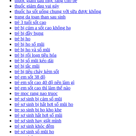
thuốc giảm đau mọc răng cho bé
thuốc giảm đau vai gáy
thuốc hạ sốt uống chung với sữa được không
trang da toan than sau sinh
trẻ 3 tuổi sốt cao
trẻ bị cúm a sốt cao không hạ
trẻ bị đầy bụng
trẻ bị ho
trẻ bị ho sổ mũi
trẻ bị ho và sổ mũi
trẻ bị rối loạn tiêu hóa
trẻ bị sổ mũi kéo dài
trẻ bị tắc mũi
trẻ bị tiêu chảy kèm sốt
trẻ em sốt 38 độ
trẻ em sốt cao 40 độ nên làm gì
trẻ em sốt cao thì làm thế nào
tre moc rang nao truoc
trẻ sơ sinh bị cảm sổ mũi
trẻ sơ sinh bị hắt hơi sổ mũi ho
tre so sinh bi ho kho khe
trẻ sơ sinh hắt hơi sổ mũi
trẻ sơ sinh hay giật mình
trẻ sơ sinh khóc đêm
trẻ sơ sinh sổ mũi ho