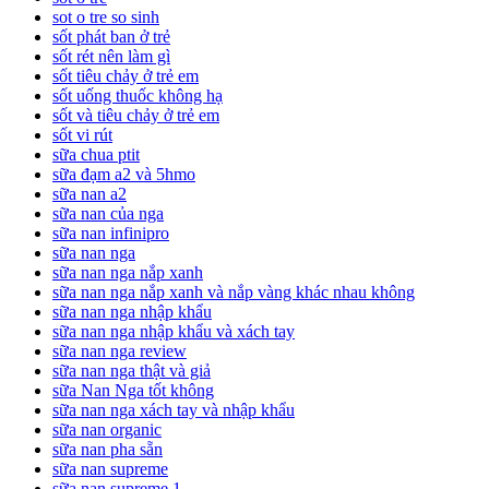
sot o tre so sinh
sốt phát ban ở trẻ
sốt rét nên làm gì
sốt tiêu chảy ở trẻ em
sốt uống thuốc không hạ
sốt và tiêu chảy ở trẻ em
sốt vi rút
sữa chua ptit
sữa đạm a2 và 5hmo
sữa nan a2
sữa nan của nga
sữa nan infinipro
sữa nan nga
sữa nan nga nắp xanh
sữa nan nga nắp xanh và nắp vàng khác nhau không
sữa nan nga nhập khẩu
sữa nan nga nhập khẩu và xách tay
sữa nan nga review
sữa nan nga thật và giả
sữa Nan Nga tốt không
sữa nan nga xách tay và nhập khẩu
sữa nan organic
sữa nan pha sẵn
sữa nan supreme
sữa nan supreme 1