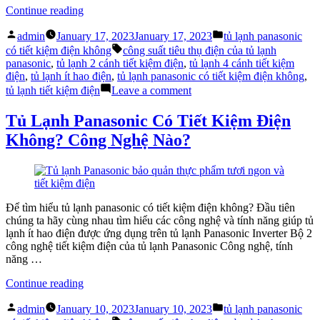
“Liệu
Continue reading
rằng
Posted
Posted
tủ
admin
January 17, 2023
January 17, 2023
tủ lạnh panasonic
by
in
lạnh
Tags:
có tiết kiệm điện không
công suất tiêu thụ điện của tủ lạnh
panasonic
panasonic
,
tủ lạnh 2 cánh tiết kiệm điện
,
tủ lạnh 4 cánh tiết kiệm
có
điện
,
tủ lạnh ít hao điện
,
tủ lạnh panasonic có tiết kiệm điện không
,
tiết
on
tủ lạnh tiết kiệm điện
Leave a comment
kiệm
Liệu
điện
rằng
Tủ Lạnh Panasonic Có Tiết Kiệm Điện
không”
tủ
Không? Công Nghệ Nào?
lạnh
panasonic
có
tiết
kiệm
điện
Để tìm hiểu tủ lạnh panasonic có tiết kiệm điện không? Đầu tiên
không
chúng ta hãy cùng nhau tìm hiểu các công nghệ và tính năng giúp tủ
lạnh ít hao điện được ứng dụng trên tủ lạnh Panasonic Inverter Bộ 2
công nghệ tiết kiệm điện của tủ lạnh Panasonic Công nghệ, tính
năng …
“Tủ
Continue reading
Lạnh
Posted
Posted
Panasonic
admin
January 10, 2023
January 10, 2023
tủ lạnh panasonic
by
in