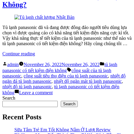
Không?
Có
Tiết
Kiệm
Điện
Không?
Tủ lạnh panasonic đã và đang được đông đảo người tiêu dùng lựa
chọn vì được quảng cáo có khả năng tiết kiệm điện năng cực kì tốt.
Vậy khả năng thực tế tiết kiệm của tủ lạnh panasonic như thế nào và
tủ lạnh panasonic có tiết kiệm điện không? Hãy cùng chúng tôi …
“Tủ
Continue reading
Lạnh
Posted
Posted
Panasonic
admin
November 26, 2022
November 26, 2022
tủ lạnh
by
in
Có
Tags:
panasonic có tiết kiệm điện không
công suất của tủ lạnh
Tiết
panasonic
,
công suất tiêu thụ điện của tủ lạnh panasonic
,
nhiệt độ
Kiệm
ngăn đá tủ lạnh panasonic
,
nhiệt độ ngăn mát tủ lạnh panasonic
,
Điện
nhiệt độ tủ lạnh panasonic
,
tủ lạnh panasonic có tiết kiệm điện
Không?”
on
không
Leave a comment
Tủ
Search
Lạnh
Search
Panasonic
Có
Recent Posts
Tiết
Kiệm
Điện
Sữa Tắm Trẻ Em Tốt Không Nằm Ở Lượt Review