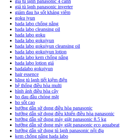
giá tủ lạnh panasonic 4 cánh
giá tủ lạnh panasonic inverter
giảm đau hạ sốt kháng viêm
goku jyun
hada labo chống nắng
hada labo cleansing oil
hada labo goku
hada labo gokujyun
hada labo gokujyun cleansing oil
hada labo gokujyun lotion
hada labo kem chống nắng
hada labo lotion giá
hadalabo gokujyun
hair essence
hãng tủ lạnh tiết kiệm điện
hệ thống điều hòa multi
hình ảnh điều hòa cây
ho đau đầu chóng mặt
ho sốt cao
hướng dẫn sử dụng điều hòa panasonic
hướng dẫn sử dụng điều khiển điều hòa panasonic
hướng dẫn sử dụng máy giặt panasonic 8.5 kg
hướng dẫn sử dụng máy giặt panasonic eco aquabeat
hướng dẫn sử dụng tủ lạnh panasonic nội địa
kem chống nắng hada labo