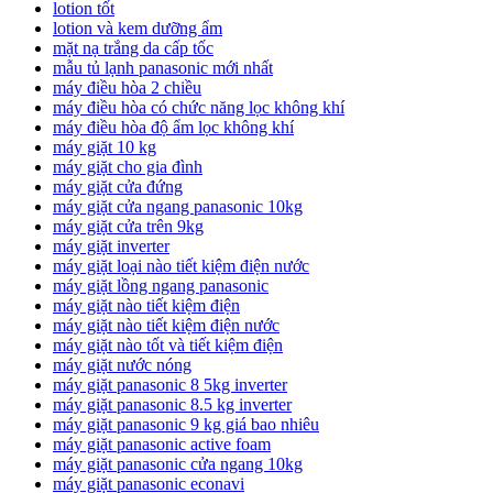
lotion tốt
lotion và kem dưỡng ẩm
mặt nạ trắng da cấp tốc
mẫu tủ lạnh panasonic mới nhất
máy điều hòa 2 chiều
máy điều hòa có chức năng lọc không khí
máy điều hòa độ ẩm lọc không khí
máy giặt 10 kg
máy giặt cho gia đình
máy giặt cửa đứng
máy giặt cửa ngang panasonic 10kg
máy giặt cửa trên 9kg
máy giặt inverter
máy giặt loại nào tiết kiệm điện nước
máy giặt lồng ngang panasonic
máy giặt nào tiết kiệm điện
máy giặt nào tiết kiệm điện nước
máy giặt nào tốt và tiết kiệm điện
máy giặt nước nóng
máy giặt panasonic 8 5kg inverter
máy giặt panasonic 8.5 kg inverter
máy giặt panasonic 9 kg giá bao nhiêu
máy giặt panasonic active foam
máy giặt panasonic cửa ngang 10kg
máy giặt panasonic econavi