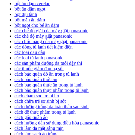
bột ăn dặm cerelac
bột ăn dặm ngọt
bọt dịu lành
bột mặn ăn dặm
bột ngọt cho bé ăn dặm
các chế độ giặt của máy giặt panasonic
các chế độ máy giặt panasonic
các chức năng của máy giặt panasonic
các dòng tủ lạnh tiết kiệm điện
các loại đau đầu
các loại tủ lạnh panasonic
các sản phẩm dưỡng da tuổi dậy thì
các thuốc giảm đau hạ sốt
cách bảo quản đồ ăn trong tủ lạnh
cách bảo quản thức ăn
cách bảo quản thức ăn trong tủ lạnh
cách bảo quản thực phẩm trong tủ lạnh
cach cham soc tre bi ho
cách chữa trẻ sơ sinh bị sốt
cách dưỡng trắng da toàn thân sau sinh
cách để thực phẩm trong tủ lạnh
cách gấp quần áo
cách hướng dẫn sử dụng điều hòa panasonic
cách làm da mặt sáng mịn
cách làm sạch áo trắng