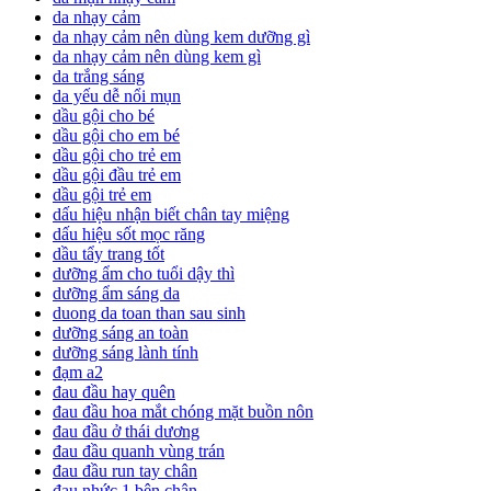
da nhạy cảm
da nhạy cảm nên dùng kem dưỡng gì
da nhạy cảm nên dùng kem gì
da trắng sáng
da yếu dễ nổi mụn
dầu gội cho bé
dầu gội cho em bé
dầu gội cho trẻ em
dầu gội đầu trẻ em
dầu gội trẻ em
dấu hiệu nhận biết chân tay miệng
dấu hiệu sốt mọc răng
dầu tẩy trang tốt
dưỡng ẩm cho tuổi dậy thì
dưỡng ẩm sáng da
duong da toan than sau sinh
dưỡng sáng an toàn
dưỡng sáng lành tính
đạm a2
đau đầu hay quên
đau đầu hoa mắt chóng mặt buồn nôn
đau đầu ở thái dương
đau đầu quanh vùng trán
đau đầu run tay chân
đau nhức 1 bên chân