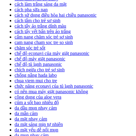
cách làm trắng sáng da mặt
cách pha sữa nan
cách sử dụng điều hòa hai chiều panasonic
cách tắm cho trẻ sơ sinh
cách tẩy áo trắng dính màu
cách tẩy vết bẩn trên áo trắng
cẩm nang chăm sóc trẻ sơ sinh
cam nang cham soc tre so sinh
chăm sóc trẻ sốt
chế độ econavi của máy giặt panasonic
chế độ máy giặt panasonic
chế độ tủ lạnh panasonic
chích ngừa cho trẻ sơ sinh
chống nắng hada labo
chua viem mui cho tre
chức năng econavi của tủ lạnh panasonic
có nên mua máy giặt panasonic không
công dụng của aloe vera
cúm a sốt bao nhiêu độ
da dầu mụn nhạy cảm
da mẫn cảm
da mặt nhạy cảm
da mặt sáng mịn tự nhiên
da mặt yếu dễ nổi mụn
da mụn nhạy cảm