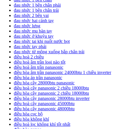
đau nhức 1 bên chân phải
đau nhức 1 bên chân trái
đau nhức 2 bên vai
đau nhức hai cánh tay
đau nhức lưng
đau nhức mu bàn tay
đau nhức ở khuỷu tay
đau nhức tai khi nuốt nước bọt
đau nhức tay phải
đau nhức từ mông xuống bắp chân trái
điều hoà 2 chiều
điều hoà âm trần loại nào tốt
điều hoà âm trần panasonic
điều hòa âm trần panasonic 24000btu 1 chiều inverter
điều hòa áp trần panasonic
điều hòa cây 28000btu panasonic
điều hoà cây panasonic 2 chiều 18000btu
điều hòa cây panasonic 2 chiều 18000btu
điều hòa cây panasonic 28000btu inverter
điều hoà cây panasonic 45000btu
điều hòa cây panasonic 48000btu
điều hòa cục bộ
điều hòa không khí
điều hoà lọc không khí tốt nhất