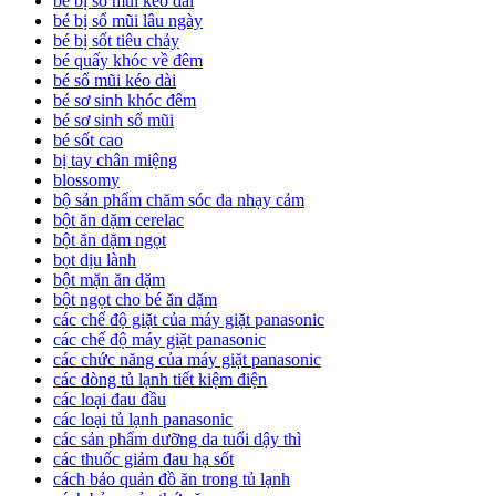
bé bị sổ mũi kéo dài
bé bị sổ mũi lâu ngày
bé bị sốt tiêu chảy
bé quấy khóc về đêm
bé sổ mũi kéo dài
bé sơ sinh khóc đêm
bé sơ sinh sổ mũi
bé sốt cao
bị tay chân miệng
blossomy
bộ sản phẩm chăm sóc da nhạy cảm
bột ăn dặm cerelac
bột ăn dặm ngọt
bọt dịu lành
bột mặn ăn dặm
bột ngọt cho bé ăn dặm
các chế độ giặt của máy giặt panasonic
các chế độ máy giặt panasonic
các chức năng của máy giặt panasonic
các dòng tủ lạnh tiết kiệm điện
các loại đau đầu
các loại tủ lạnh panasonic
các sản phẩm dưỡng da tuổi dậy thì
các thuốc giảm đau hạ sốt
cách bảo quản đồ ăn trong tủ lạnh