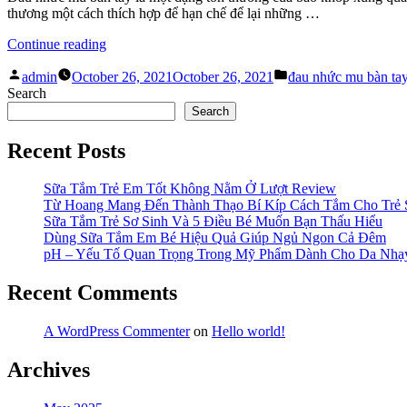
Gây
thương một cách thích hợp để hạn chế để lại những …
Bệnh”
“Đau
Continue reading
Nhức
Posted
Posted
Mu
admin
October 26, 2021
October 26, 2021
đau nhức mu bàn ta
by
in
Bàn
Search
Tay
Search
–
Sự
Recent Posts
Nguy
Hiểm
Sữa Tắm Trẻ Em Tốt Không Nằm Ở Lượt Review
Đến
Từ Hoang Mang Đến Thành Thạo Bí Kíp Cách Tắm Cho Trẻ 
Từ
Sữa Tắm Trẻ Sơ Sinh Và 5 Điều Bé Muốn Bạn Thấu Hiểu
Những
Dùng Sữa Tắm Em Bé Hiệu Quả Giúp Ngủ Ngon Cả Đêm
Cơn
pH – Yếu Tố Quan Trọng Trong Mỹ Phẩm Dành Cho Da Nh
Đau
Nhỏ
Nhất”
Recent Comments
A WordPress Commenter
on
Hello world!
Archives