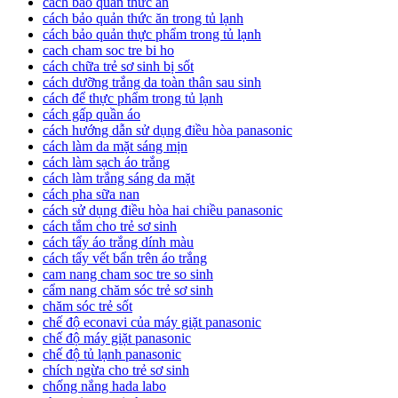
cách bảo quản thức ăn
cách bảo quản thức ăn trong tủ lạnh
cách bảo quản thực phẩm trong tủ lạnh
cach cham soc tre bi ho
cách chữa trẻ sơ sinh bị sốt
cách dưỡng trắng da toàn thân sau sinh
cách để thực phẩm trong tủ lạnh
cách gấp quần áo
cách hướng dẫn sử dụng điều hòa panasonic
cách làm da mặt sáng mịn
cách làm sạch áo trắng
cách làm trắng sáng da mặt
cách pha sữa nan
cách sử dụng điều hòa hai chiều panasonic
cách tắm cho trẻ sơ sinh
cách tẩy áo trắng dính màu
cách tẩy vết bẩn trên áo trắng
cam nang cham soc tre so sinh
cẩm nang chăm sóc trẻ sơ sinh
chăm sóc trẻ sốt
chế độ econavi của máy giặt panasonic
chế độ máy giặt panasonic
chế độ tủ lạnh panasonic
chích ngừa cho trẻ sơ sinh
chống nắng hada labo