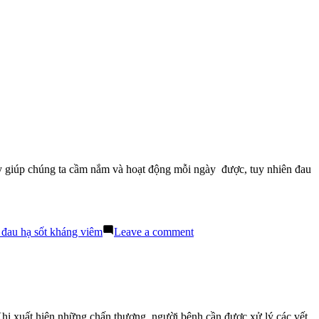
này giúp chúng ta cầm nắm và hoạt động mỗi ngày được, tuy nhiên đau
on
 đau hạ sốt kháng viêm
Leave a comment
Đau
Nhức
Mu
Bàn
Tay
Và
hi xuất hiện những chấn thương, người bệnh cần được xử lý các vết