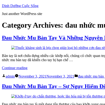
Skip
Dinh Dưỡng Cuộc Sống
to
Just another WordPress site
content
Category Archives:
đau nhức mu
Đau Nhức Mu Bàn Tay Và Những Nguyên
Bàn tay là nơi chứa đựng nhiều các khớp nối, chúng có chức quan trọ
nhức mu bàn tay đã khiến cho tay bị hạn chế …
“Đau
Continue reading
Nhức
Posted
Posted
Mu
admin
November 3, 2021
November 3, 2021
đau nhức mu bàn 
by
in
Bàn
Tay
Đau Nhức Mu Bàn Tay – Sự Nguy Hiểm Đ
Và
Những
Nguyên
Nhân
Đau nhức mu bàn tay là một dạng tổn thương của bao khớp xung quan