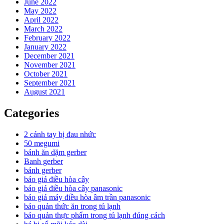
June 2022
May 2022
April 2022
March 2022
February 2022
January 2022
December 2021
November 2021
October 2021
September 2021
August 2021
Categories
2 cánh tay bị đau nhức
50 megumi
bánh ăn dặm gerber
Banh gerber
bánh gerber
báo giá điều hòa cây
báo giá điều hòa cây panasonic
báo giá máy điều hòa âm trần panasonic
bảo quản thức ăn trong tủ lạnh
bảo quản thực phẩm trong tủ lạnh đúng cách