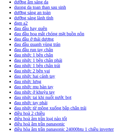
dưỡng ẩm sáng da
duong da toan than sau sinh
dưỡng sáng an toàn
dưỡng sáng lành tính
đạm a2
đau đầu hay quên
đau đầu hoa mắt chóng mặt buồn nôn
đau đầu ở thái dương
đau đầu quanh vùng trán
đau đầu run tay chân
đau nhức 1 bên chân
đau nhức 1 bên chân phải
đau nhức 1 bên chân trái
đau nhức 2 bên vai
đau nhức hai cánh tay
đau nhức lưng
đau nhức mu bàn tay
đau nhức ở khuỷu tay
đau nhức tai khi nuốt nước bọt
đau nhức tay phải
đau nhức từ mông xuống bắp chân trái
điều hoà 2 chiều
điều hoà âm trần loại nào tốt
điều hoà âm trần panasonic
điều hòa âm trần panasonic 24000btu 1 chiều inverter