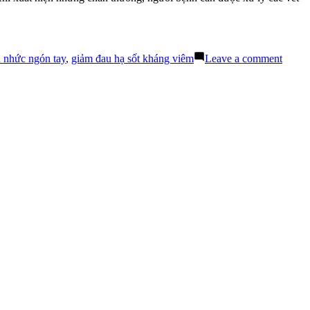
Những
Nguyên
Nhân
Gây
Bệnh
on
 nhức ngón tay
,
giảm đau hạ sốt kháng viêm
Leave a comment
Đau
Nhức
Mu
Bàn
Tay
–
Sự
Nguy
Hiểm
Đến
Từ
Nhữn
Cơn
Đau
Nhỏ
Nhất