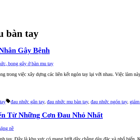
 bàn tay
 Nhân Gây Bệnh
ng trong việc xây dựng các liên kết ngón tay lại với nhau. Việc làm 
Tags:
tay
đau nhức gân tay
,
đau nhức mu bàn tay
,
đau nhức ngón tay
,
giảm
ến Từ Những Cơn Đau Nhỏ Nhất
h tay. Đây là khu vực có mạng lưới dây chằng dày đặc và phổ biến. K