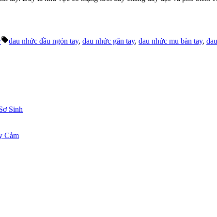
Tags:
y
đau nhức đầu ngón tay
,
đau nhức gân tay
,
đau nhức mu bàn tay
,
đau
Sơ Sinh
ạy Cảm