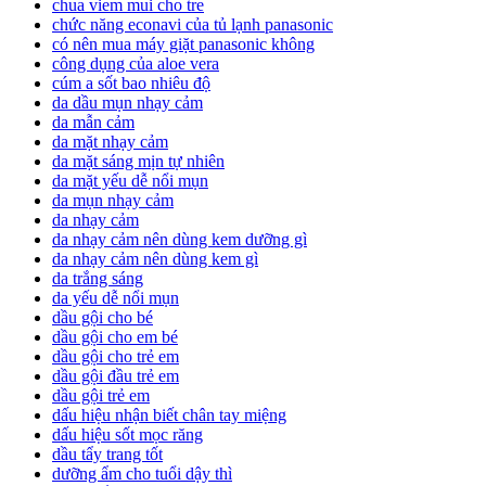
chua viem mui cho tre
chức năng econavi của tủ lạnh panasonic
có nên mua máy giặt panasonic không
công dụng của aloe vera
cúm a sốt bao nhiêu độ
da dầu mụn nhạy cảm
da mẫn cảm
da mặt nhạy cảm
da mặt sáng mịn tự nhiên
da mặt yếu dễ nổi mụn
da mụn nhạy cảm
da nhạy cảm
da nhạy cảm nên dùng kem dưỡng gì
da nhạy cảm nên dùng kem gì
da trắng sáng
da yếu dễ nổi mụn
dầu gội cho bé
dầu gội cho em bé
dầu gội cho trẻ em
dầu gội đầu trẻ em
dầu gội trẻ em
dấu hiệu nhận biết chân tay miệng
dấu hiệu sốt mọc răng
dầu tẩy trang tốt
dưỡng ẩm cho tuổi dậy thì