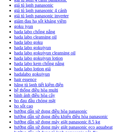
giá tủ lạnh panasonic
giá tủ lạnh panasonic 4 cánh
giá tủ lạnh panasonic inverter
giảm đau hạ sốt kháng viêm
goku jyun
hada labo chống nắng
hada labo cleansing oil
hada labo goku
hada labo gokujyun
hada labo gokujyun cleansing oil
hada labo gokujyun lotion
hada labo kem chống nắng
hada labo lotion giá
hadalabo gokujyun
hair essence
hãng tủ lạnh tiết kiệm điện
hệ thống điều hòa multi
hình ảnh điều hòa cây
ho đau đầu chóng mặt
ho sốt cao
hướng dẫn sử dụng điều hòa panasonic
hướng dẫn sử dụng điều khiển điều hòa panasonic
hướng dẫn sử dụng máy giặt panasonic 8.5 kg
hướng dẫn sử dụng máy giặt panasonic eco aquabeat