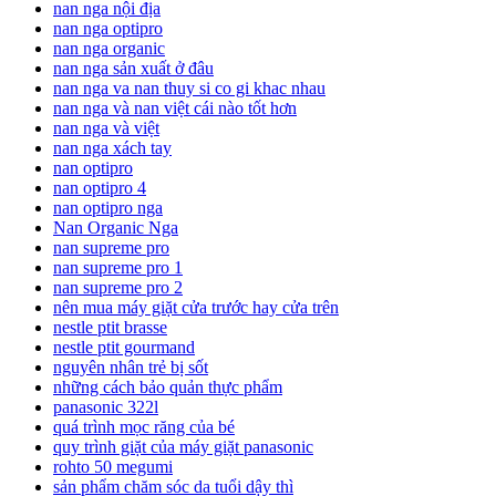
nan nga nội địa
nan nga optipro
nan nga organic
nan nga sản xuất ở đâu
nan nga va nan thuy si co gi khac nhau
nan nga và nan việt cái nào tốt hơn
nan nga và việt
nan nga xách tay
nan optipro
nan optipro 4
nan optipro nga
Nan Organic Nga
nan supreme pro
nan supreme pro 1
nan supreme pro 2
nên mua máy giặt cửa trước hay cửa trên
nestle ptit brasse
nestle ptit gourmand
nguyên nhân trẻ bị sốt
những cách bảo quản thực phẩm
panasonic 322l
quá trình mọc răng của bé
quy trình giặt của máy giặt panasonic
rohto 50 megumi
sản phẩm chăm sóc da tuổi dậy thì