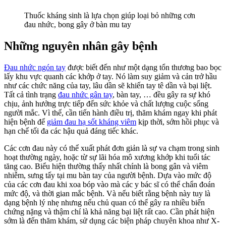
Nhân
Thuốc kháng sinh là lựa chọn giúp loại bỏ những cơn
Gây
đau nhức, bong gây ở bàn mu tay
Bệnh
Những nguyên nhân gây bệnh
Đau nhức ngón tay
được biết đến như một dạng tổn thương bao bọc
lấy khu vực quanh các khớp ở tay. Nó làm suy giảm và cản trở hầu
như các chức năng của tay, lâu dần sẽ khiến tay tê dần và bại liệt.
Tất cả tình trạng
đau nhức gân tay
, bàn tay, … đều gây ra sự khó
chịu, ảnh hưởng trực tiếp đến sức khỏe và chất lượng cuộc sống
người mắc. Vì thế, cần tiến hành điều trị, thăm khám ngay khi phát
hiện bệnh để
giảm đau hạ sốt kháng viêm
kịp thời, sớm hồi phục và
hạn chế tối đa các hậu quả đáng tiếc khác.
Các cơn đau này có thể xuất phát đơn giản là sự va chạm trong sinh
hoạt thường ngày, hoặc từ sự lãi hóa mô xương khớp khi tuổi tác
tăng cao. Biểu hiện thường thấy nhất chính là bong gân và viêm
nhiễm, sưng tấy tại mu bàn tay của người bệnh. Dựa vào mức độ
của các cơn đau khi xoa bóp vào mà các y bác sĩ có thể chẩn đoán
mức độ, và thời gian mắc bệnh. Và nếu biết rằng bệnh này tuy là
dạng bệnh lý nhẹ nhưng nếu chủ quan có thể gây ra nhiều biến
chứng nặng và thậm chí là khả năng bại liệt rất cao. Cần phát hiện
sớm là đến thăm khám, sử dụng các biện pháp chuyên khoa như X-