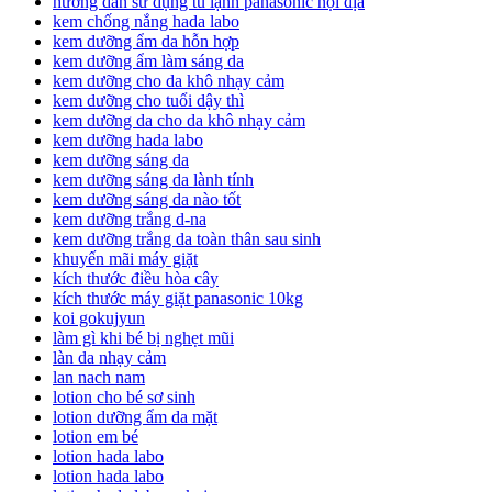
hướng dẫn sử dụng tủ lạnh panasonic nội địa
kem chống nắng hada labo
kem dưỡng ẩm da hỗn hợp
kem dưỡng ẩm làm sáng da
kem dưỡng cho da khô nhạy cảm
kem dưỡng cho tuổi dậy thì
kem dưỡng da cho da khô nhạy cảm
kem dưỡng hada labo
kem dưỡng sáng da
kem dưỡng sáng da lành tính
kem dưỡng sáng da nào tốt
kem dưỡng trắng d-na
kem dưỡng trắng da toàn thân sau sinh
khuyến mãi máy giặt
kích thước điều hòa cây
kích thước máy giặt panasonic 10kg
koi gokujyun
làm gì khi bé bị nghẹt mũi
làn da nhạy cảm
lan nach nam
lotion cho bé sơ sinh
lotion dưỡng ẩm da mặt
lotion em bé
lotion hada labo
lotion hada labo