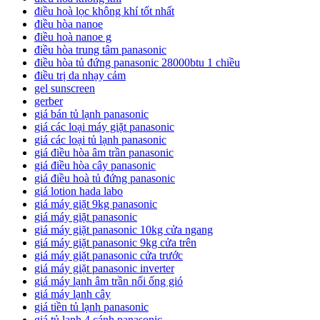
điều hoà lọc không khí tốt nhất
điều hòa nanoe
điều hoà nanoe g
điều hòa trung tâm panasonic
điều hòa tủ đứng panasonic 28000btu 1 chiều
điều trị da nhạy cảm
gel sunscreen
gerber
giá bán tủ lạnh panasonic
giá các loại máy giặt panasonic
giá các loại tủ lạnh panasonic
giá điều hòa âm trần panasonic
giá điều hòa cây panasonic
giá điều hoà tủ đứng panasonic
giá lotion hada labo
giá máy giặt 9kg panasonic
giá máy giặt panasonic
giá máy giặt panasonic 10kg cửa ngang
giá máy giặt panasonic 9kg cửa trên
giá máy giặt panasonic cửa trước
giá máy giặt panasonic inverter
giá máy lạnh âm trần nối ống gió
giá máy lạnh cây
giá tiền tủ lạnh panasonic
giá tủ lạnh 4 cánh panasonic