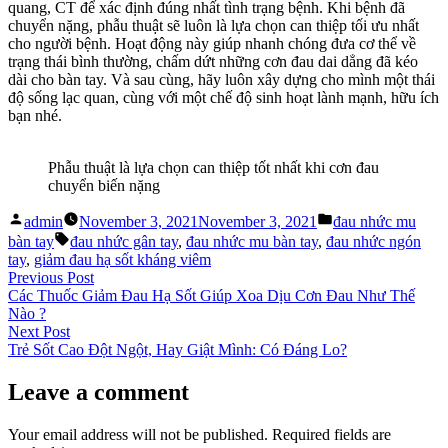
quang, CT để xác định đúng nhất tình trạng bệnh. Khi bệnh đã
chuyển nặng, phẫu thuật sẽ luôn là lựa chọn can thiệp tối ưu nhất
cho người bệnh. Hoạt động này giúp nhanh chóng đưa cơ thể về
trạng thái bình thường, chấm dứt những cơn đau dai dẳng đã kéo
dài cho bàn tay. Và sau cùng, hãy luôn xây dựng cho mình một thái
độ sống lạc quan, cùng với một chế độ sinh hoạt lành mạnh, hữu ích
bạn nhé.
Phẫu thuật là lựa chọn can thiệp tốt nhất khi cơn đau
chuyển biến nặng
Posted
Posted
admin
November 3, 2021
November 3, 2021
đau nhức mu
by
in
Tags:
bàn tay
đau nhức gân tay
,
đau nhức mu bàn tay
,
đau nhức ngón
tay
,
giảm đau hạ sốt kháng viêm
Post
Previous
Previous Post
post:
Các Thuốc Giảm Đau Hạ Sốt Giúp Xoa Dịu Cơn Đau Như Thế
navigation
Nào ?
Next
Next Post
post:
Trẻ Sốt Cao Đột Ngột, Hay Giật Mình: Có Đáng Lo?
Leave a comment
Your email address will not be published.
Required fields are