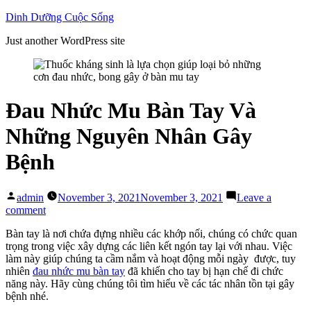
Skip
Dinh Dưỡng Cuộc Sống
to
Just another WordPress site
content
Đau Nhức Mu Bàn Tay Và
Những Nguyên Nhân Gây
Bệnh
Posted
admin
November 3, 2021
November 3, 2021
Leave a
by
on
comment
Đau
Bàn tay là nơi chứa đựng nhiều các khớp nối, chúng có chức quan
Nhức
trọng trong việc xây dựng các liên kết ngón tay lại với nhau. Việc
Mu
làm này giúp chúng ta cầm nắm và hoạt động mỗi ngày được, tuy
Bàn
nhiên
đau nhức mu bàn tay
đã khiến cho tay bị hạn chế đi chức
Tay
năng này. Hãy cùng chúng tôi tìm hiểu về các tác nhân tồn tại gây
Và
bệnh nhé.
Những
Nguyên