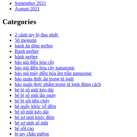
September 2021
August 2021
Categories
2 cánh tay bị đau nhức
50 megumi
bánh ăn dặm gerber
Banh gerber
bánh gerber
báo giá điều hòa cây
báo giá điều hòa cây panasonic
báo giá máy điều hòa âm trần panasonic
bảo quản thức ăn trong tủ lạnh
bảo quản thực phẩm trong tủ lạnh đúng cách
bé bị sổ mũi kéo dài
bé bị sổ mũi lâu ngày
bé bị sốt tiêu chảy
bé quấy khóc về đêm
bé sổ mũi kéo dài
bé sơ sinh khóc đêm
bé sơ sinh sổ mũi
bé sốt cao
bị tay chân miệng