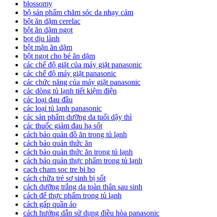
blossomy
bộ sản phẩm chăm sóc da nhạy cảm
bột ăn dặm cerelac
bột ăn dặm ngọt
bọt dịu lành
bột mặn ăn dặm
bột ngọt cho bé ăn dặm
các chế độ giặt của máy giặt panasonic
các chế độ máy giặt panasonic
các chức năng của máy giặt panasonic
các dòng tủ lạnh tiết kiệm điện
các loại đau đầu
các loại tủ lạnh panasonic
các sản phẩm dưỡng da tuổi dậy thì
các thuốc giảm đau hạ sốt
cách bảo quản đồ ăn trong tủ lạnh
cách bảo quản thức ăn
cách bảo quản thức ăn trong tủ lạnh
cách bảo quản thực phẩm trong tủ lạnh
cach cham soc tre bi ho
cách chữa trẻ sơ sinh bị sốt
cách dưỡng trắng da toàn thân sau sinh
cách để thực phẩm trong tủ lạnh
cách gấp quần áo
cách hướng dẫn sử dụng điều hòa panasonic