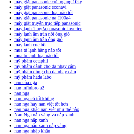
máy giặt panasonic cửa ngang 10kg
máy giặt panasonic econavi
máy giặt panasonic loại nào tốt
máy giặt panasonic na f100a4
máy giặt truyền trực tiếp panasonic
máy lạnh 1 ngựa panasonic inverter
máy lạnh âm trần nối ống gió
máy lạnh âm trần ống gió
máy lạnh cục bộ
mua tủ lạnh hãng nào tốt
mua tủ lạnh loại nào tốt
mỹ phẩm cetaphil
mỹ phẩm dành cho da nhạy cảm
mỹ phẩm dùng cho da nhạy cảm
mỹ phẩm hada labo
nan của nga
nan infinipro a2
nan nga
nan nga có tốt không
nan nga hay nan việt tốt hơn
nan nga khác nan việt như thế nào
Nan Nga nắp vàng và nắp xanh
nan nga nắp xanh
nan nga nắp xanh nắp vàng
nan nga nhập khẩu