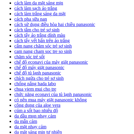
cách làm da mặt sáng mịn
cách làm sạch áo trắng
cách làm trắng sáng da mặt
cách pha sữa nan
cách sử dụng điều hòa hai chiều panasonic
cách tắm cho trẻ sơ sinh
cách tẩy áo trắng dính màu
cách tẩy vết bẩn trên áo trắng
cẩm nang chăm sóc trẻ sơ sinh
cam nang cham soc tre so sinh
chăm sóc trẻ sốt
chế độ econavi của máy giặt panasonic
chế độ máy giặt panasonic
chế độ tủ lạnh panasonic
chích ngừa cho trẻ sơ sinh
chống nắng hada labo
chua viem mui cho tre
chức năng econavi của tủ lạnh panasonic
có nên mua máy giặt panasonic không
công dụng của aloe vera
cúm a sốt bao nhiêu độ
da dầu mụn nhạy cảm
da mẫn cảm
da mặt nhạy cảm
da mặt sáng mịn tự nhiên