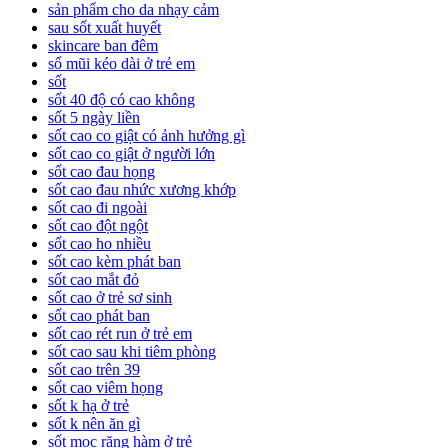
sản phẩm cho da nhạy cảm
sau sốt xuất huyết
skincare ban đêm
sổ mũi kéo dài ở trẻ em
sốt
sốt 40 độ có cao không
sốt 5 ngày liền
sốt cao co giật có ảnh hưởng gì
sốt cao co giật ở người lớn
sốt cao đau họng
sốt cao đau nhức xương khớp
sốt cao đi ngoài
sốt cao đột ngột
sốt cao ho nhiều
sốt cao kèm phát ban
sốt cao mắt đỏ
sốt cao ở trẻ sơ sinh
sốt cao phát ban
sốt cao rét run ở trẻ em
sốt cao sau khi tiêm phòng
sốt cao trên 39
sốt cao viêm họng
sốt k hạ ở trẻ
sốt k nên ăn gì
sốt mọc răng hàm ở trẻ