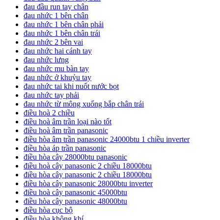
đau đầu run tay chân
đau nhức 1 bên chân
đau nhức 1 bên chân phải
đau nhức 1 bên chân trái
đau nhức 2 bên vai
đau nhức hai cánh tay
đau nhức lưng
đau nhức mu bàn tay
đau nhức ở khuỷu tay
đau nhức tai khi nuốt nước bọt
đau nhức tay phải
đau nhức từ mông xuống bắp chân trái
điều hoà 2 chiều
điều hoà âm trần loại nào tốt
điều hoà âm trần panasonic
điều hòa âm trần panasonic 24000btu 1 chiều inverter
điều hòa áp trần panasonic
điều hòa cây 28000btu panasonic
điều hoà cây panasonic 2 chiều 18000btu
điều hòa cây panasonic 2 chiều 18000btu
điều hòa cây panasonic 28000btu inverter
điều hoà cây panasonic 45000btu
điều hòa cây panasonic 48000btu
điều hòa cục bộ
điều hòa không khí