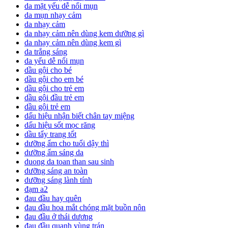
da mặt yếu dễ nổi mụn
da mụn nhạy cảm
da nhạy cảm
da nhạy cảm nên dùng kem dưỡng gì
da nhạy cảm nên dùng kem gì
da trắng sáng
da yếu dễ nổi mụn
dầu gội cho bé
dầu gội cho em bé
dầu gội cho trẻ em
dầu gội đầu trẻ em
dầu gội trẻ em
dấu hiệu nhận biết chân tay miệng
dấu hiệu sốt mọc răng
dầu tẩy trang tốt
dưỡng ẩm cho tuổi dậy thì
dưỡng ẩm sáng da
duong da toan than sau sinh
dưỡng sáng an toàn
dưỡng sáng lành tính
đạm a2
đau đầu hay quên
đau đầu hoa mắt chóng mặt buồn nôn
đau đầu ở thái dương
đau đầu quanh vùng trán