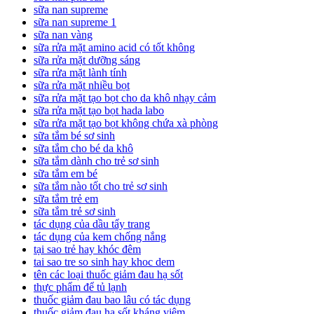
sữa nan supreme
sữa nan supreme 1
sữa nan vàng
sữa rửa mặt amino acid có tốt không
sữa rửa mặt dưỡng sáng
sữa rửa mặt lành tính
sữa rửa mặt nhiều bọt
sữa rửa mặt tạo bọt cho da khô nhạy cảm
sữa rửa mặt tạo bọt hada labo
sữa rửa mặt tạo bọt không chứa xà phòng
sữa tắm bé sơ sinh
sữa tắm cho bé da khô
sữa tắm dành cho trẻ sơ sinh
sữa tắm em bé
sữa tắm nào tốt cho trẻ sơ sinh
sữa tắm trẻ em
sữa tắm trẻ sơ sinh
tác dụng của dầu tẩy trang
tác dụng của kem chống nắng
tại sao trẻ hay khóc đêm
tai sao tre so sinh hay khoc dem
tên các loại thuốc giảm đau hạ sốt
thực phẩm để tủ lạnh
thuốc giảm đau bao lâu có tác dụng
thuốc giảm đau hạ sốt kháng viêm