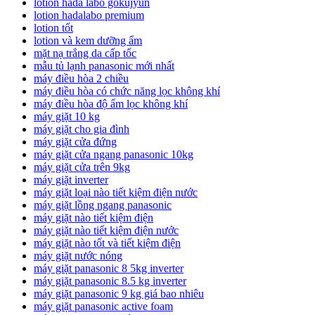
lotion hada labo gokujyun
lotion hadalabo premium
lotion tốt
lotion và kem dưỡng ẩm
mặt nạ trắng da cấp tốc
mẫu tủ lạnh panasonic mới nhất
máy điều hòa 2 chiều
máy điều hòa có chức năng lọc không khí
máy điều hòa độ ẩm lọc không khí
máy giặt 10 kg
máy giặt cho gia đình
máy giặt cửa đứng
máy giặt cửa ngang panasonic 10kg
máy giặt cửa trên 9kg
máy giặt inverter
máy giặt loại nào tiết kiệm điện nước
máy giặt lồng ngang panasonic
máy giặt nào tiết kiệm điện
máy giặt nào tiết kiệm điện nước
máy giặt nào tốt và tiết kiệm điện
máy giặt nước nóng
máy giặt panasonic 8 5kg inverter
máy giặt panasonic 8.5 kg inverter
máy giặt panasonic 9 kg giá bao nhiêu
máy giặt panasonic active foam