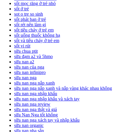
sốt mọc răng ở trẻ nhỏ
sốt ở trẻ
sot o tre so sinh
sốt phát ban ở trẻ
sốt rét nên làm gì
sốt tiêu chảy ở trẻ em
sốt uống thuốc không hạ
sốt và tiêu chảy ở trẻ em
sốt vi rút
sữa chua ptit
sữa đạm a2 và 5hmo
sữa nan a2
sữa nan của nga
sữa nan infinipro
sữa nan nga
sữa nan nga nắp xanh
sữa nan nga nắp xanh và nắp vàng khác nhau không
sữa nan nga nhập khẩu
sữa nan nga nhập khẩu và xách tay
sữa nan nga review
sữa nan nga thật và giả
sữa Nan Nga tốt không
sữa nan nga xách tay và nhập khẩu
sữa nan organic
sữa nan pha sẵn