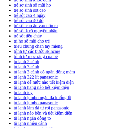
trẻ sơ sinh sổ mũi ho
tre so sinh sot cao
trẻ sốt cao 4 ngày
trẻ sốt cao 40 độ
trẻ sốt cao ăn vào nôn ra
trẻ sốt k rõ nguyên nhân
trẻ sốt tiêu chảy
trị ho sổ mũi cho trẻ
trieu chung chan tay mieng
trình tự các bước skincare
trình tự mọc răng của bé
tủ lạnh 2 cánh
tủ lạnh 3 cánh
tủ lạnh 3 cánh có ngăn đông mềm
tủ lạnh 322 lít panasonic
tủ lạnh để mức nào tiết kiệm điện
tủ lạnh hãng nào tiết kiệm điện
tủ lạnh icy
tủ lạnh jumbo ngăn đá khổng lồ
tủ lạnh jumbo panasonic
tủ lạnh làm đá tự rơi panasonic
tủ lạnh nào bền và tiết kiệm điện
tủ lạnh ngăn đông to
tủ lạnh nhiều cánh