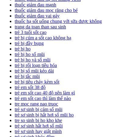
thuốc giảm đau mạnh
thuốc giảm đau mọc răng cho bé
thuốc giảm đau vai gáy
thuốc hạ sốt uống chung với sữa được không
trang da toan than sau sinh
trẻ 3 tuổi sốt cao
trẻ bị cúm a sốt cao không hạ
trẻ bị đầy bụng
trẻ bị ho
trẻ bị ho sổ mũi
trẻ bị ho và sổ mũi
trẻ bị rối loạn tiêu hóa
trẻ bị sổ mũi kéo dài
trẻ bị tắc mũi
trẻ bị tiêu chảy kèm sốt
trẻ em sốt 38 độ
trẻ em sốt cao 40 độ nên làm gì
trẻ em sốt cao thì làm thế nào
tre moc rang nao truoc
trẻ sơ sinh bị cảm sổ mũi
trẻ sơ sinh bị hắt hơi sổ mũi ho
tre so sinh bi ho kho khe
trẻ sơ sinh hắt hơi sổ mũi
trẻ sơ sinh hay giật mình
trẻ sơ sinh khóc đêm