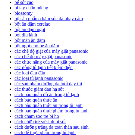
bé sốt cao
bị tay chân miệng
blossomy
bộ sản phẩm chăm sóc da nhạy cảm
bột ăn dặm cerelac
bột ăn dặm ngọt
bọt dịu lành
bột mặn ăn dặm
bột ngọt cho bé ăn dặm
các chế độ giặt của máy giặt panasonic
các chế độ máy giặt panasonic
các chức năng của máy giặt panasonic
các dòng tủ lạnh tiết kiệm điện
các loại đau đầu
các loại tủ lạnh panasonic
các sản phẩm dưỡng da tuổi dậy thì
các thuốc giảm đau hạ sốt
cách bảo quản đồ ăn trong tủ lạnh
cách bảo quản thức ăn
cách bảo quản thức ăn trong tủ lạnh
cách bảo quản thực phẩm trong tủ lạnh
cach cham soc tre bi ho
cách chữa trẻ sơ sinh bị sốt
cách dưỡng trắng da toàn thân sau sinh
cách để thực phẩm trong tủ lạnh