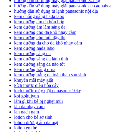
hướng dẫn sử dụng máy giặt panasonic 8.5 kg
hướng dẫn sử dụng máy giặt panasonic eco aquabeat
hướng dẫn sử dụng tủ lạnh panasonic nội địa
kem chống nắng hada labo
kem dưỡng ẩm da hỗn hợp
kem dưỡng ẩm làm sáng da
kem dưỡng cho da khô nhạy cảm
kem dưỡng cho tuổi dậy thì
kem dưỡng da cho da khô nhạy cảm
kem dưỡng hada labo
kem dưỡng sáng da
kem dưỡng sáng da lành tính
kem dưỡng sáng da nào tốt
kem dưỡng trắng d-na
kem dưỡng trắng da toàn thân sau sinh
khuyến mãi máy giặt
kích thước điều hòa cây
kích thước máy giặt panasonic 10kg
koi gokujyun
làm gì khi bé bị nghẹt mũi
làn da nhạy cảm
lan nach nam
lotion cho bé sơ sinh
lotion dưỡng ẩm da mặt
lotion em bé