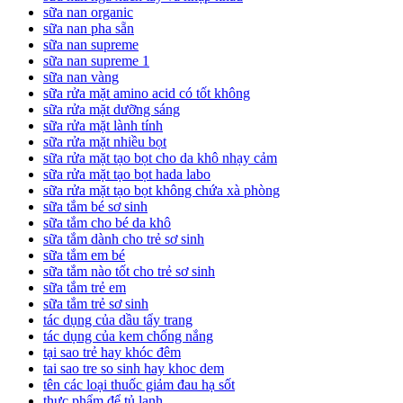
sữa nan organic
sữa nan pha sẵn
sữa nan supreme
sữa nan supreme 1
sữa nan vàng
sữa rửa mặt amino acid có tốt không
sữa rửa mặt dưỡng sáng
sữa rửa mặt lành tính
sữa rửa mặt nhiều bọt
sữa rửa mặt tạo bọt cho da khô nhạy cảm
sữa rửa mặt tạo bọt hada labo
sữa rửa mặt tạo bọt không chứa xà phòng
sữa tắm bé sơ sinh
sữa tắm cho bé da khô
sữa tắm dành cho trẻ sơ sinh
sữa tắm em bé
sữa tắm nào tốt cho trẻ sơ sinh
sữa tắm trẻ em
sữa tắm trẻ sơ sinh
tác dụng của dầu tẩy trang
tác dụng của kem chống nắng
tại sao trẻ hay khóc đêm
tai sao tre so sinh hay khoc dem
tên các loại thuốc giảm đau hạ sốt
thực phẩm để tủ lạnh