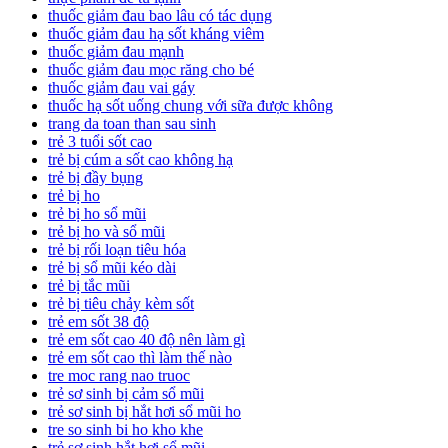
thuốc giảm đau bao lâu có tác dụng
thuốc giảm đau hạ sốt kháng viêm
thuốc giảm đau mạnh
thuốc giảm đau mọc răng cho bé
thuốc giảm đau vai gáy
thuốc hạ sốt uống chung với sữa được không
trang da toan than sau sinh
trẻ 3 tuổi sốt cao
trẻ bị cúm a sốt cao không hạ
trẻ bị đầy bụng
trẻ bị ho
trẻ bị ho sổ mũi
trẻ bị ho và sổ mũi
trẻ bị rối loạn tiêu hóa
trẻ bị sổ mũi kéo dài
trẻ bị tắc mũi
trẻ bị tiêu chảy kèm sốt
trẻ em sốt 38 độ
trẻ em sốt cao 40 độ nên làm gì
trẻ em sốt cao thì làm thế nào
tre moc rang nao truoc
trẻ sơ sinh bị cảm sổ mũi
trẻ sơ sinh bị hắt hơi sổ mũi ho
tre so sinh bi ho kho khe
trẻ sơ sinh hắt hơi sổ mũi