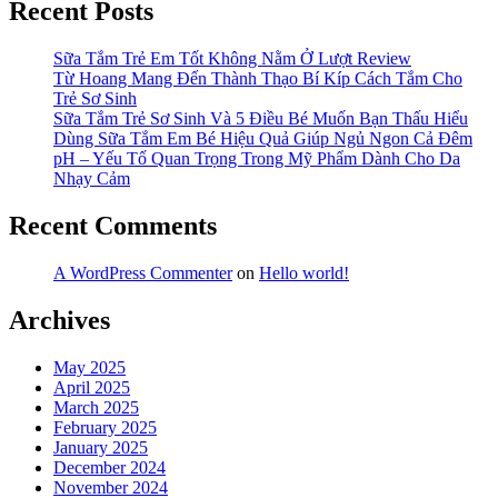
Recent Posts
Sữa Tắm Trẻ Em Tốt Không Nằm Ở Lượt Review
Từ Hoang Mang Đến Thành Thạo Bí Kíp Cách Tắm Cho
Trẻ Sơ Sinh
Sữa Tắm Trẻ Sơ Sinh Và 5 Điều Bé Muốn Bạn Thấu Hiểu
Dùng Sữa Tắm Em Bé Hiệu Quả Giúp Ngủ Ngon Cả Đêm
pH – Yếu Tố Quan Trọng Trong Mỹ Phẩm Dành Cho Da
Nhạy Cảm
Recent Comments
A WordPress Commenter
on
Hello world!
Archives
May 2025
April 2025
March 2025
February 2025
January 2025
December 2024
November 2024