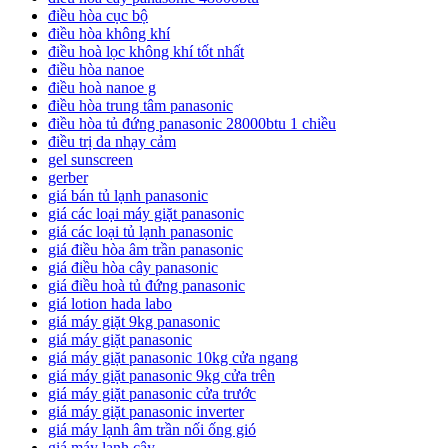
điều hòa cục bộ
điều hòa không khí
điều hoà lọc không khí tốt nhất
điều hòa nanoe
điều hoà nanoe g
điều hòa trung tâm panasonic
điều hòa tủ đứng panasonic 28000btu 1 chiều
điều trị da nhạy cảm
gel sunscreen
gerber
giá bán tủ lạnh panasonic
giá các loại máy giặt panasonic
giá các loại tủ lạnh panasonic
giá điều hòa âm trần panasonic
giá điều hòa cây panasonic
giá điều hoà tủ đứng panasonic
giá lotion hada labo
giá máy giặt 9kg panasonic
giá máy giặt panasonic
giá máy giặt panasonic 10kg cửa ngang
giá máy giặt panasonic 9kg cửa trên
giá máy giặt panasonic cửa trước
giá máy giặt panasonic inverter
giá máy lạnh âm trần nối ống gió
giá máy lạnh cây