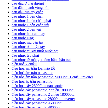
đau đầu ở thái dương
đau đầu quanh vùng trán
đau đầu run tay chân
đau nhức 1 bên chân
đau nhức 1 bên chân phải
đau nhức 1 bên chân trái
đau nhức 2 bên vai
đau nhức hai cánh tay
đau nhức lưng
đau nhức mu bàn tay
đau nhức ở khuỷu tay
đau nhức tai khi nuốt nước bọt
đau nhức tay phải
đau nhức từ mông xuống bắp chân trái
điều hoà 2 chiều
điều hoà âm trần loại nào tốt
điều hoà âm trần panasonic
điều hòa âm trần panasonic 24000btu 1 chiều inverter
điều hòa áp trần panasonic
điều hòa cây 28000btu panasonic
điều hòa cây panasonic 2 chiều 18000btu
điều hoà cây panasonic 2 chiều 18000btu
điều hòa cây panasonic 28000btu inverter
điều hoà cây panasonic 45000btu
điều hòa cây panasonic 48000btu