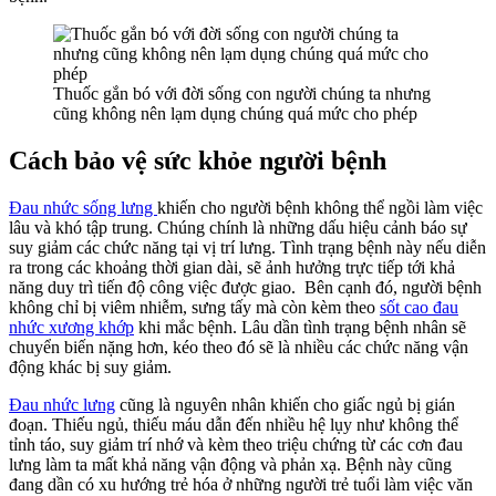
Xoa
Dịu
Cơn
Đau
Thuốc gắn bó với đời sống con người chúng ta nhưng
Như
cũng không nên lạm dụng chúng quá mức cho phép
Thế
Nào
Cách bảo vệ sức khỏe người bệnh
?
Đau nhức sống lưng
khiến cho người bệnh không thể ngồi làm việc
lâu và khó tập trung. Chúng chính là những dấu hiệu cảnh báo sự
suy giảm các chức năng tại vị trí lưng. Tình trạng bệnh này nếu diễn
ra trong các khoảng thời gian dài, sẽ ảnh hưởng trực tiếp tới khả
năng duy trì tiến độ công việc được giao. Bên cạnh đó, người bệnh
không chỉ bị viêm nhiễm, sưng tấy mà còn kèm theo
sốt cao đau
nhức xương khớp
khi mắc bệnh. Lâu dần tình trạng bệnh nhân sẽ
chuyển biến nặng hơn, kéo theo đó sẽ là nhiều các chức năng vận
động khác bị suy giảm.
Đau nhức lưng
cũng là nguyên nhân khiến cho giấc ngủ bị gián
đoạn. Thiếu ngủ, thiếu máu dẫn đến nhiều hệ lụy như không thể
tỉnh táo, suy giảm trí nhớ và kèm theo triệu chứng từ các cơn đau
lưng làm ta mất khả năng vận động và phản xạ. Bệnh này cũng
đang dần có xu hướng trẻ hóa ở những người trẻ tuổi làm việc văn