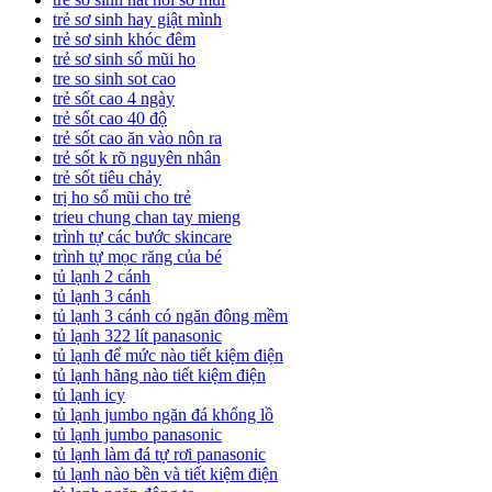
trẻ sơ sinh hay giật mình
trẻ sơ sinh khóc đêm
trẻ sơ sinh sổ mũi ho
tre so sinh sot cao
trẻ sốt cao 4 ngày
trẻ sốt cao 40 độ
trẻ sốt cao ăn vào nôn ra
trẻ sốt k rõ nguyên nhân
trẻ sốt tiêu chảy
trị ho sổ mũi cho trẻ
trieu chung chan tay mieng
trình tự các bước skincare
trình tự mọc răng của bé
tủ lạnh 2 cánh
tủ lạnh 3 cánh
tủ lạnh 3 cánh có ngăn đông mềm
tủ lạnh 322 lít panasonic
tủ lạnh để mức nào tiết kiệm điện
tủ lạnh hãng nào tiết kiệm điện
tủ lạnh icy
tủ lạnh jumbo ngăn đá khổng lồ
tủ lạnh jumbo panasonic
tủ lạnh làm đá tự rơi panasonic
tủ lạnh nào bền và tiết kiệm điện