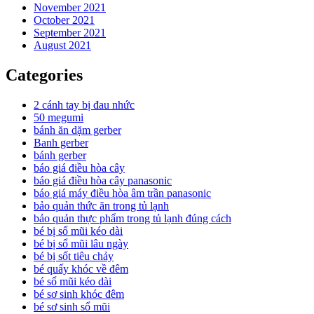
November 2021
October 2021
September 2021
August 2021
Categories
2 cánh tay bị đau nhức
50 megumi
bánh ăn dặm gerber
Banh gerber
bánh gerber
báo giá điều hòa cây
báo giá điều hòa cây panasonic
báo giá máy điều hòa âm trần panasonic
bảo quản thức ăn trong tủ lạnh
bảo quản thực phẩm trong tủ lạnh đúng cách
bé bị sổ mũi kéo dài
bé bị sổ mũi lâu ngày
bé bị sốt tiêu chảy
bé quấy khóc về đêm
bé sổ mũi kéo dài
bé sơ sinh khóc đêm
bé sơ sinh sổ mũi