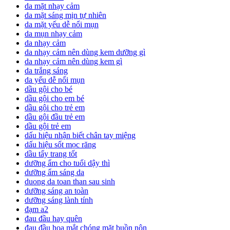
da mặt nhạy cảm
da mặt sáng mịn tự nhiên
da mặt yếu dễ nổi mụn
da mụn nhạy cảm
da nhạy cảm
da nhạy cảm nên dùng kem dưỡng gì
da nhạy cảm nên dùng kem gì
da trắng sáng
da yếu dễ nổi mụn
dầu gội cho bé
dầu gội cho em bé
dầu gội cho trẻ em
dầu gội đầu trẻ em
dầu gội trẻ em
dấu hiệu nhận biết chân tay miệng
dấu hiệu sốt mọc răng
dầu tẩy trang tốt
dưỡng ẩm cho tuổi dậy thì
dưỡng ẩm sáng da
duong da toan than sau sinh
dưỡng sáng an toàn
dưỡng sáng lành tính
đạm a2
đau đầu hay quên
đau đầu hoa mắt chóng mặt buồn nôn