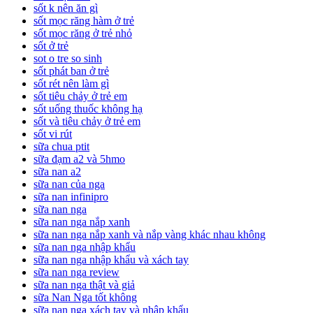
sốt k nên ăn gì
sốt mọc răng hàm ở trẻ
sốt mọc răng ở trẻ nhỏ
sốt ở trẻ
sot o tre so sinh
sốt phát ban ở trẻ
sốt rét nên làm gì
sốt tiêu chảy ở trẻ em
sốt uống thuốc không hạ
sốt và tiêu chảy ở trẻ em
sốt vi rút
sữa chua ptit
sữa đạm a2 và 5hmo
sữa nan a2
sữa nan của nga
sữa nan infinipro
sữa nan nga
sữa nan nga nắp xanh
sữa nan nga nắp xanh và nắp vàng khác nhau không
sữa nan nga nhập khẩu
sữa nan nga nhập khẩu và xách tay
sữa nan nga review
sữa nan nga thật và giả
sữa Nan Nga tốt không
sữa nan nga xách tay và nhập khẩu