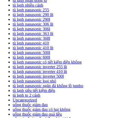
tủ lạnh ngăn đông to
tủ lạnh nhiều cánh
tủ lạnh panasonic 255
tủ lạnh panasonic 290 lít
tủ lạnh panasonic 290l
tủ lạnh panasonic 306 lít
tủ lạnh panasonic 306l
tủ lạnh panasonic 363 lít
tủ lạnh panasonic 368l
tủ lạnh panasonic 410
tủ lạnh panasonic 410 lít
tủ lạnh panasonic 500l
tủ lạnh panasonic 600l
tủ lạnh panasonic có tiết kiệm điện không
tủ lạnh panasonic inverter 255 lít
tủ lạnh panasonic inverter 410 lít
tủ lạnh panasonic inverter 500l
tủ lạnh panasonic loại nhỏ
tủ lạnh panasonic ngăn đá khổng lồ jumbo
tủ lạnh siêu tiết kiệm điện
tủ lạnh to 2 cánh
Uncategorized
uống thuốc giảm đau
uống thuốc giảm đau có hại không
uống thuốc giảm đau quá liều