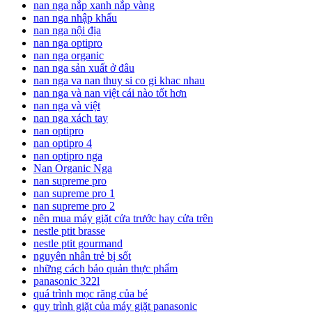
nan nga nắp xanh nắp vàng
nan nga nhập khẩu
nan nga nội địa
nan nga optipro
nan nga organic
nan nga sản xuất ở đâu
nan nga va nan thuy si co gi khac nhau
nan nga và nan việt cái nào tốt hơn
nan nga và việt
nan nga xách tay
nan optipro
nan optipro 4
nan optipro nga
Nan Organic Nga
nan supreme pro
nan supreme pro 1
nan supreme pro 2
nên mua máy giặt cửa trước hay cửa trên
nestle ptit brasse
nestle ptit gourmand
nguyên nhân trẻ bị sốt
những cách bảo quản thực phẩm
panasonic 322l
quá trình mọc răng của bé
quy trình giặt của máy giặt panasonic