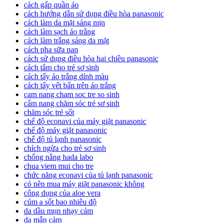
cách gấp quần áo
cách hướng dẫn sử dụng điều hòa panasonic
cách làm da mặt sáng mịn
cách làm sạch áo trắng
cách làm trắng sáng da mặt
cách pha sữa nan
cách sử dụng điều hòa hai chiều panasonic
cách tắm cho trẻ sơ sinh
cách tẩy áo trắng dính màu
cách tẩy vết bẩn trên áo trắng
cam nang cham soc tre so sinh
cẩm nang chăm sóc trẻ sơ sinh
chăm sóc trẻ sốt
chế độ econavi của máy giặt panasonic
chế độ máy giặt panasonic
chế độ tủ lạnh panasonic
chích ngừa cho trẻ sơ sinh
chống nắng hada labo
chua viem mui cho tre
chức năng econavi của tủ lạnh panasonic
có nên mua máy giặt panasonic không
công dụng của aloe vera
cúm a sốt bao nhiêu độ
da dầu mụn nhạy cảm
da mẫn cảm