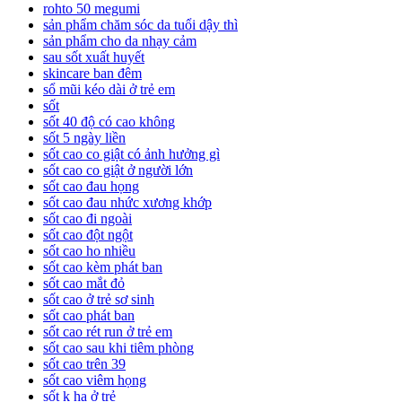
rohto 50 megumi
sản phẩm chăm sóc da tuổi dậy thì
sản phẩm cho da nhạy cảm
sau sốt xuất huyết
skincare ban đêm
sổ mũi kéo dài ở trẻ em
sốt
sốt 40 độ có cao không
sốt 5 ngày liền
sốt cao co giật có ảnh hưởng gì
sốt cao co giật ở người lớn
sốt cao đau họng
sốt cao đau nhức xương khớp
sốt cao đi ngoài
sốt cao đột ngột
sốt cao ho nhiều
sốt cao kèm phát ban
sốt cao mắt đỏ
sốt cao ở trẻ sơ sinh
sốt cao phát ban
sốt cao rét run ở trẻ em
sốt cao sau khi tiêm phòng
sốt cao trên 39
sốt cao viêm họng
sốt k hạ ở trẻ