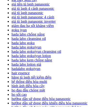
giá tiền tủ lạnh panasonic
giá tủ lạnh 4 cánh panasonic
giá tủ lạnh panasonic
giá tủ lạnh panasonic 4 cánh
giá tủ lạnh panasonic inverter
giảm đau hạ sốt kháng viêm
goku jyun
hada labo chống nắng
hada labo cleansing oil
hada labo goku
hada labo gokujyun
hada labo gokujyun cleansing oil
hada labo gokujyun lotion
hada labo kem chống nắng
hada labo lotion giá
hadalabo gokujyun
hair essence
hãng tủ lạnh tiết kiệm điện
hệ thống điều hòa multi
hình ảnh điều hòa cây
ho đau đầu chóng mặt
ho sốt cao
hướng dẫn sử dụng điều hòa panasonic
hướng dẫn sử dụng điều khiển điều hòa panasonic