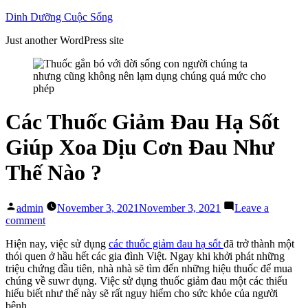
Skip
Dinh Dưỡng Cuộc Sống
to
Just another WordPress site
content
Các Thuốc Giảm Đau Hạ Sốt
Giúp Xoa Dịu Cơn Đau Như
Thế Nào ?
Posted
admin
November 3, 2021
November 3, 2021
Leave a
by
on
comment
Các
Hiện nay, việc sử dụng
các thuốc giảm đau hạ sốt
đã trở thành một
Thuốc
thói quen ở hầu hết các gia đình Việt. Ngay khi khởi phát những
Giảm
triệu chứng đầu tiên, nhà nhà sẽ tìm đến những hiệu thuốc để mua
Đau
chúng về suwr dụng. Việc sử dụng thuốc giảm đau một các thiếu
Hạ
hiểu biết như thế này sẽ rất nguy hiểm cho sức khỏe của người
Sốt
bệnh.
Giúp