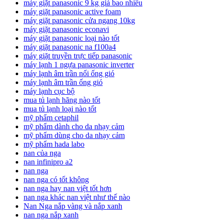
máy giặt panasonic 9 kg giá bao nhiêu
máy giặt panasonic active foam
máy giặt panasonic cửa ngang 10kg
máy giặt panasonic econavi
máy giặt panasonic loại nào tốt
máy giặt panasonic na f100a4
máy giặt truyền trực tiếp panasonic
máy lạnh 1 ngựa panasonic inverter
máy lạnh âm trần nối ống gió
máy lạnh âm trần ống gió
máy lạnh cục bộ
mua tủ lạnh hãng nào tốt
mua tủ lạnh loại nào tốt
mỹ phẩm cetaphil
mỹ phẩm dành cho da nhạy cảm
mỹ phẩm dùng cho da nhạy cảm
mỹ phẩm hada labo
nan của nga
nan infinipro a2
nan nga
nan nga có tốt không
nan nga hay nan việt tốt hơn
nan nga khác nan việt như thế nào
Nan Nga nắp vàng và nắp xanh
nan nga nắp xanh