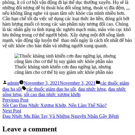
phòng, ít có cơ hội vận động đi lại thể dục thường xuyên. Họ sẽ là
những đối tượng dễ bị thoái hóa đốt sống lưng, thoát vị đĩa đệm, ,,,
nếu không lắng nghe và quan tâm sức khỏe của mình nhiều hơn.
Cần hạn chế tối đa việc sử dụng các loại thức ăn liền, đóng gói bởi
hàm lượng muối có trong các sản phẩm này tương đối cao. Chúng
là tác nhân gây ra tình trạng tắc nghẽn mạch máu, máu vón cục khó
lưu thông trong cơ thể người bệnh. Xây dựng một đời sống lành
mạnh, vận động tập luyện thể thao mỗi ngày là cách tốt nhất để bảo
vệ sức khỏe cho bản thân và những người xung quanh.
Thuốc kháng sinh khiến cơn đau ngừng lại, nhưng
cũng làm cho cơ thể bị suy giảm sức khỏe phần nào
Posted
Posted
admin
November 3, 2021
November 3, 2021
các thuốc giảm
by
in
Tags:
đau hạ sốt
các thuốc giảm đau hạ sốt
,
đau nhức lưng
,
đau nhức
sống lưng
,
sốt cao đau nhức xương khớp
Post
Previous
Previous Post
post:
Sốt Cao Đau Nhức Xương Khớp, Nên Làm Thế Nào?
navigation
Next
Next Post
post:
Đau Nhức Mu Bàn Tay Và Những Nguyên Nhân Gây Bệnh
Leave a comment