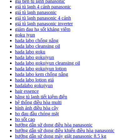
giá tiền tủ lạnh panasonic
giá tủ lạnh 4 cánh panasonic
giá tủ lạnh panasonic
giá tủ lạnh panasonic 4 cánh
giá tủ lạnh panasonic inverter
giảm đau hạ sốt kháng viêm
goku jyun
hada labo chống nắng
hada labo cleansing oil
hada labo goku
hada labo gokujyun
hada labo gokujyun cleansing oil
hada labo gokujyun lotion
hada labo kem chống nắng
hada labo lotion giá
hadalabo gokujyun
hair essence
hãng tủ lạnh tiết kiệm điện
hệ thống điều hòa multi
hình ảnh điều hòa cây
ho đau đầu chóng mặt
ho sốt cao
hướng dẫn sử dụng điều hòa panasonic
hướng dẫn sử dụng điều khiển điều hòa panasonic
hướng dẫn sử dụng máy giặt panasonic 8.5 kg