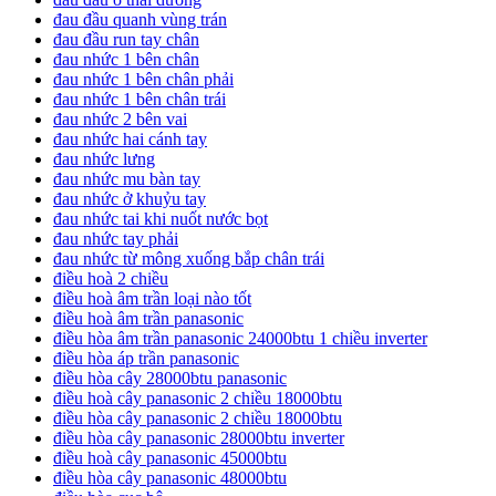
đau đầu quanh vùng trán
đau đầu run tay chân
đau nhức 1 bên chân
đau nhức 1 bên chân phải
đau nhức 1 bên chân trái
đau nhức 2 bên vai
đau nhức hai cánh tay
đau nhức lưng
đau nhức mu bàn tay
đau nhức ở khuỷu tay
đau nhức tai khi nuốt nước bọt
đau nhức tay phải
đau nhức từ mông xuống bắp chân trái
điều hoà 2 chiều
điều hoà âm trần loại nào tốt
điều hoà âm trần panasonic
điều hòa âm trần panasonic 24000btu 1 chiều inverter
điều hòa áp trần panasonic
điều hòa cây 28000btu panasonic
điều hoà cây panasonic 2 chiều 18000btu
điều hòa cây panasonic 2 chiều 18000btu
điều hòa cây panasonic 28000btu inverter
điều hoà cây panasonic 45000btu
điều hòa cây panasonic 48000btu