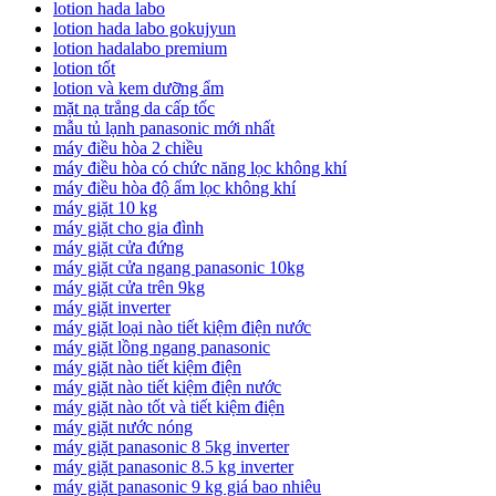
lotion hada labo
lotion hada labo gokujyun
lotion hadalabo premium
lotion tốt
lotion và kem dưỡng ẩm
mặt nạ trắng da cấp tốc
mẫu tủ lạnh panasonic mới nhất
máy điều hòa 2 chiều
máy điều hòa có chức năng lọc không khí
máy điều hòa độ ẩm lọc không khí
máy giặt 10 kg
máy giặt cho gia đình
máy giặt cửa đứng
máy giặt cửa ngang panasonic 10kg
máy giặt cửa trên 9kg
máy giặt inverter
máy giặt loại nào tiết kiệm điện nước
máy giặt lồng ngang panasonic
máy giặt nào tiết kiệm điện
máy giặt nào tiết kiệm điện nước
máy giặt nào tốt và tiết kiệm điện
máy giặt nước nóng
máy giặt panasonic 8 5kg inverter
máy giặt panasonic 8.5 kg inverter
máy giặt panasonic 9 kg giá bao nhiêu