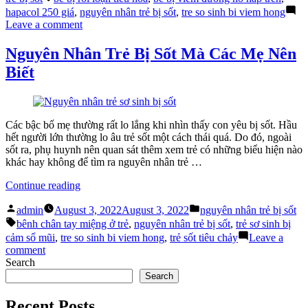
Trẻ
hapacol 250 giá
,
nguyên nhân trẻ bị sốt
,
tre so sinh bi viem hong
Bị
on
Leave a comment
Sốt
Top
Mẹ
Các
Nguyên Nhân Trẻ Bị Sốt Mà Các Mẹ Nên
Đừng
Nguyên
Biết
Chủ
Nhân
Quan
Trẻ
(P1)”
Bị
Sốt
Mẹ
Các bậc bố mẹ thường rất lo lắng khi nhìn thấy con yêu bị sốt. Hầu
Đừng
hết người lớn thường lo âu trẻ sốt một cách thái quá. Do đó, ngoài
Chủ
sốt ra, phụ huynh nên quan sát thêm xem trẻ có những biểu hiện nào
Quan
khác hay không để tìm ra nguyên nhân trẻ …
(P1)
“Nguyên
Continue reading
Nhân
Posted
Posted
Trẻ
admin
August 3, 2022
August 3, 2022
nguyên nhân trẻ bị sốt
by
in
Tags:
Bị
bênh chân tay miệng ở trẻ
,
nguyên nhân trẻ bị sốt
,
trẻ sơ sinh bị
Sốt
cảm sổ mũi
,
tre so sinh bi viem hong
,
trẻ sốt tiêu chảy
Leave a
Mà
on
comment
Các
Nguyên
Search
Mẹ
Nhân
Search
Nên
Trẻ
Biết”
Bị
Recent Posts