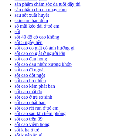
sản phẩm chăm sóc da tuổi dậy thì
sản phẩm cho da nhạy cảm
sau sốt xuất huyết
skincare ban đêm
sổ mũi kéo dài ở trẻ em
sốt
sốt 40 độ có cao không
sốt 5 ngày liền
sốt cao co giật có ảnh hưởng gì
sốt cao co giật ở người lớn
sốt cao đau họng
sốt cao đau nhức xương khớp
sốt cao đi ngoài
sốt cao đột ngột
sốt cao ho nhiều
sốt cao kèm phát ban
sốt cao mắt đỏ
sốt cao ở trẻ sơ sinh
sốt cao phát ban
sốt cao rét run ở trẻ em
sốt cao sau khi tiêm phòng
sốt cao trên 39
sốt cao viêm họng
sốt k hạ ở trẻ
sốt k nên ăn gì