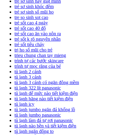
trẻ sơ sinh hay giật mình
trẻ sơ sinh khóc đêm
trẻ sơ sinh sổ mũi ho
tre so sinh sot cao
trẻ sốt cao 4 ngày
trẻ sốt cao 40 độ
trẻ sốt cao ăn vào nôn ra
trẻ sốt k rõ nguyên nhân
trẻ sốt tiêu chảy
trị ho sổ mũi cho trẻ
trieu chung chan tay mieng
trình tự các bước skincare
trình tự mọc răng của bé
tủ lạnh 2 cánh
tủ lạnh 3 cánh
tủ lạnh 3 cánh có ngăn đông mềm
tủ lạnh 322 lít panasonic
tủ lạnh để mức nào tiết kiệm điện
tủ lạnh hãng nào tiết kiệm điện
tủ lạnh icy
tủ lạnh jumbo ngăn đá khổng lồ
tủ lạnh jumbo panasonic
tủ lạnh làm đá tự rơi panasonic
tủ lạnh nào bền và tiết kiệm điện
tủ lạnh ngăn đông to