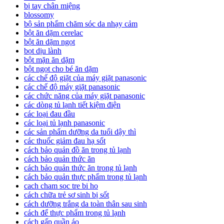
bị tay chân miệng
blossomy
bộ sản phẩm chăm sóc da nhạy cảm
bột ăn dặm cerelac
bột ăn dặm ngọt
bọt dịu lành
bột mặn ăn dặm
bột ngọt cho bé ăn dặm
các chế độ giặt của máy giặt panasonic
các chế độ máy giặt panasonic
các chức năng của máy giặt panasonic
các dòng tủ lạnh tiết kiệm điện
các loại đau đầu
các loại tủ lạnh panasonic
các sản phẩm dưỡng da tuổi dậy thì
các thuốc giảm đau hạ sốt
cách bảo quản đồ ăn trong tủ lạnh
cách bảo quản thức ăn
cách bảo quản thức ăn trong tủ lạnh
cách bảo quản thực phẩm trong tủ lạnh
cach cham soc tre bi ho
cách chữa trẻ sơ sinh bị sốt
cách dưỡng trắng da toàn thân sau sinh
cách để thực phẩm trong tủ lạnh
cách gấp quần áo