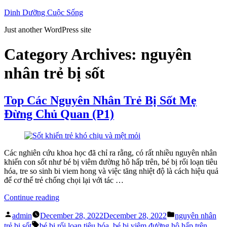
Skip
Dinh Dưỡng Cuộc Sống
to
Just another WordPress site
content
Category Archives:
nguyên
nhân trẻ bị sốt
Top Các Nguyên Nhân Trẻ Bị Sốt Mẹ
Đừng Chủ Quan (P1)
Các nghiên cứu khoa học đã chỉ ra rằng, có rất nhiều nguyên nhân
khiến con sốt như bé bị viêm đường hô hấp trên, bé bị rối loạn tiêu
hóa, tre so sinh bi viem hong và việc tăng nhiệt độ là cách hiệu quả
để cơ thể trẻ chống chọi lại với tác …
“Top
Continue reading
Các
Posted
Posted
Nguyên
admin
December 28, 2022
December 28, 2022
nguyên nhân
by
in
Tags:
Nhân
trẻ bị sốt
bé bị rối loạn tiêu hóa
,
bé bị viêm đường hô hấp trên
,