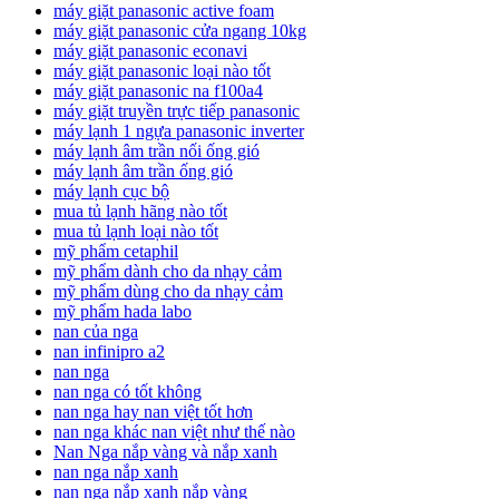
máy giặt panasonic active foam
máy giặt panasonic cửa ngang 10kg
máy giặt panasonic econavi
máy giặt panasonic loại nào tốt
máy giặt panasonic na f100a4
máy giặt truyền trực tiếp panasonic
máy lạnh 1 ngựa panasonic inverter
máy lạnh âm trần nối ống gió
máy lạnh âm trần ống gió
máy lạnh cục bộ
mua tủ lạnh hãng nào tốt
mua tủ lạnh loại nào tốt
mỹ phẩm cetaphil
mỹ phẩm dành cho da nhạy cảm
mỹ phẩm dùng cho da nhạy cảm
mỹ phẩm hada labo
nan của nga
nan infinipro a2
nan nga
nan nga có tốt không
nan nga hay nan việt tốt hơn
nan nga khác nan việt như thế nào
Nan Nga nắp vàng và nắp xanh
nan nga nắp xanh
nan nga nắp xanh nắp vàng