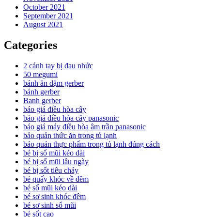
October 2021
September 2021
August 2021
Categories
2 cánh tay bị đau nhức
50 megumi
bánh ăn dặm gerber
bánh gerber
Banh gerber
báo giá điều hòa cây
báo giá điều hòa cây panasonic
báo giá máy điều hòa âm trần panasonic
bảo quản thức ăn trong tủ lạnh
bảo quản thực phẩm trong tủ lạnh đúng cách
bé bị sổ mũi kéo dài
bé bị sổ mũi lâu ngày
bé bị sốt tiêu chảy
bé quấy khóc về đêm
bé sổ mũi kéo dài
bé sơ sinh khóc đêm
bé sơ sinh sổ mũi
bé sốt cao