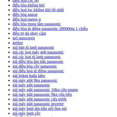
điều hòa cục bộ
điều hòa không khí
điều hoà lọc không khí tốt nhất
điều hòa nanoe
điều hoà nanoe g
điều hòa trung tâm panasonic
điều hòa tủ đứng panasonic 28000btu 1 chiều
điều trị da nhạy cảm
gel sunscreen
gerber
giá bán tủ lạnh panasonic
giá các loại máy giặt panasonic
giá các loại tủ lạnh panasonic
giá điều hòa âm trần panasonic
giá điều hòa cây panasonic
giá điều hoà tủ đứng panasonic
giá lotion hada labo
giá máy giặt 9kg panasonic
giá máy giặt panasonic
giá máy giặt panasonic 10kg cửa ngang
giá máy giặt panasonic 9kg cửa trên
giá máy giặt panasonic cửa trước
giá máy giặt panasonic inverter
giá máy lạnh âm trần nối ống gió
giá máy lạnh cây