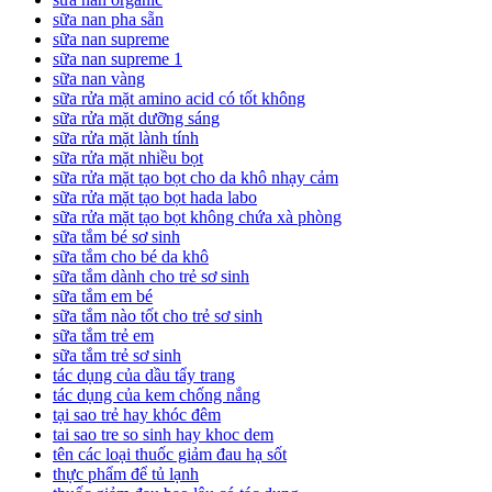
sữa nan pha sẵn
sữa nan supreme
sữa nan supreme 1
sữa nan vàng
sữa rửa mặt amino acid có tốt không
sữa rửa mặt dưỡng sáng
sữa rửa mặt lành tính
sữa rửa mặt nhiều bọt
sữa rửa mặt tạo bọt cho da khô nhạy cảm
sữa rửa mặt tạo bọt hada labo
sữa rửa mặt tạo bọt không chứa xà phòng
sữa tắm bé sơ sinh
sữa tắm cho bé da khô
sữa tắm dành cho trẻ sơ sinh
sữa tắm em bé
sữa tắm nào tốt cho trẻ sơ sinh
sữa tắm trẻ em
sữa tắm trẻ sơ sinh
tác dụng của dầu tẩy trang
tác dụng của kem chống nắng
tại sao trẻ hay khóc đêm
tai sao tre so sinh hay khoc dem
tên các loại thuốc giảm đau hạ sốt
thực phẩm để tủ lạnh