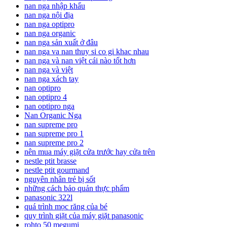
nan nga nhập khẩu
nan nga nội địa
nan nga optipro
nan nga organic
nan nga sản xuất ở đâu
nan nga va nan thuy si co gi khac nhau
nan nga và nan việt cái nào tốt hơn
nan nga và việt
nan nga xách tay
nan optipro
nan optipro 4
nan optipro nga
Nan Organic Nga
nan supreme pro
nan supreme pro 1
nan supreme pro 2
nên mua máy giặt cửa trước hay cửa trên
nestle ptit brasse
nestle ptit gourmand
nguyên nhân trẻ bị sốt
những cách bảo quản thực phẩm
panasonic 322l
quá trình mọc răng của bé
quy trình giặt của máy giặt panasonic
rohto 50 megumi