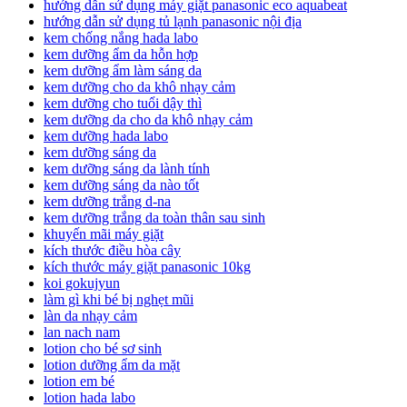
hướng dẫn sử dụng máy giặt panasonic eco aquabeat
hướng dẫn sử dụng tủ lạnh panasonic nội địa
kem chống nắng hada labo
kem dưỡng ẩm da hỗn hợp
kem dưỡng ẩm làm sáng da
kem dưỡng cho da khô nhạy cảm
kem dưỡng cho tuổi dậy thì
kem dưỡng da cho da khô nhạy cảm
kem dưỡng hada labo
kem dưỡng sáng da
kem dưỡng sáng da lành tính
kem dưỡng sáng da nào tốt
kem dưỡng trắng d-na
kem dưỡng trắng da toàn thân sau sinh
khuyến mãi máy giặt
kích thước điều hòa cây
kích thước máy giặt panasonic 10kg
koi gokujyun
làm gì khi bé bị nghẹt mũi
làn da nhạy cảm
lan nach nam
lotion cho bé sơ sinh
lotion dưỡng ẩm da mặt
lotion em bé
lotion hada labo