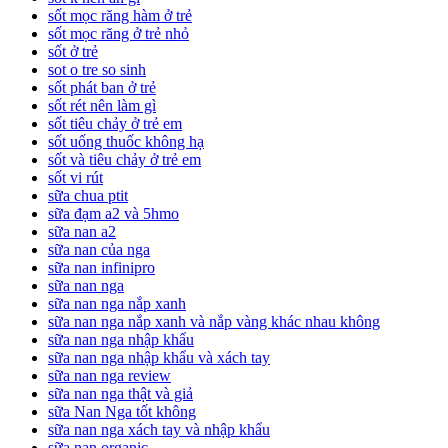
sốt mọc răng hàm ở trẻ
sốt mọc răng ở trẻ nhỏ
sốt ở trẻ
sot o tre so sinh
sốt phát ban ở trẻ
sốt rét nên làm gì
sốt tiêu chảy ở trẻ em
sốt uống thuốc không hạ
sốt và tiêu chảy ở trẻ em
sốt vi rút
sữa chua ptit
sữa đạm a2 và 5hmo
sữa nan a2
sữa nan của nga
sữa nan infinipro
sữa nan nga
sữa nan nga nắp xanh
sữa nan nga nắp xanh và nắp vàng khác nhau không
sữa nan nga nhập khẩu
sữa nan nga nhập khẩu và xách tay
sữa nan nga review
sữa nan nga thật và giả
sữa Nan Nga tốt không
sữa nan nga xách tay và nhập khẩu
sữa nan organic