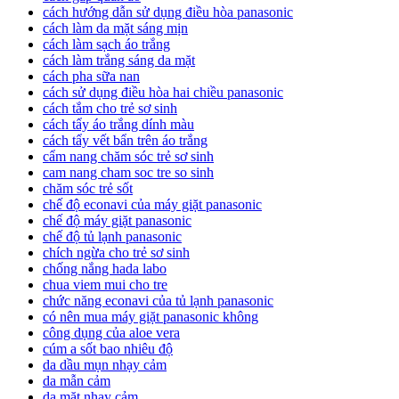
cách hướng dẫn sử dụng điều hòa panasonic
cách làm da mặt sáng mịn
cách làm sạch áo trắng
cách làm trắng sáng da mặt
cách pha sữa nan
cách sử dụng điều hòa hai chiều panasonic
cách tắm cho trẻ sơ sinh
cách tẩy áo trắng dính màu
cách tẩy vết bẩn trên áo trắng
cẩm nang chăm sóc trẻ sơ sinh
cam nang cham soc tre so sinh
chăm sóc trẻ sốt
chế độ econavi của máy giặt panasonic
chế độ máy giặt panasonic
chế độ tủ lạnh panasonic
chích ngừa cho trẻ sơ sinh
chống nắng hada labo
chua viem mui cho tre
chức năng econavi của tủ lạnh panasonic
có nên mua máy giặt panasonic không
công dụng của aloe vera
cúm a sốt bao nhiêu độ
da dầu mụn nhạy cảm
da mẫn cảm
da mặt nhạy cảm