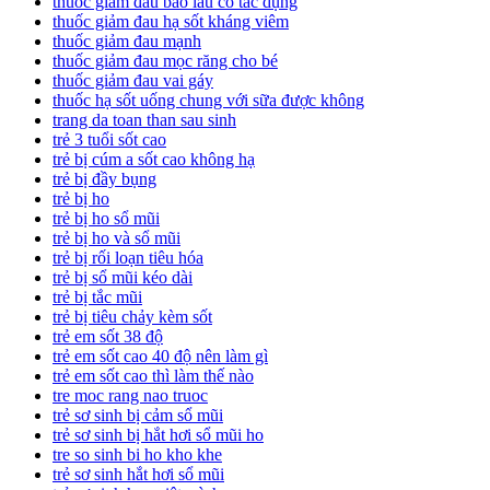
thuốc giảm đau bao lâu có tác dụng
thuốc giảm đau hạ sốt kháng viêm
thuốc giảm đau mạnh
thuốc giảm đau mọc răng cho bé
thuốc giảm đau vai gáy
thuốc hạ sốt uống chung với sữa được không
trang da toan than sau sinh
trẻ 3 tuổi sốt cao
trẻ bị cúm a sốt cao không hạ
trẻ bị đầy bụng
trẻ bị ho
trẻ bị ho sổ mũi
trẻ bị ho và sổ mũi
trẻ bị rối loạn tiêu hóa
trẻ bị sổ mũi kéo dài
trẻ bị tắc mũi
trẻ bị tiêu chảy kèm sốt
trẻ em sốt 38 độ
trẻ em sốt cao 40 độ nên làm gì
trẻ em sốt cao thì làm thế nào
tre moc rang nao truoc
trẻ sơ sinh bị cảm sổ mũi
trẻ sơ sinh bị hắt hơi sổ mũi ho
tre so sinh bi ho kho khe
trẻ sơ sinh hắt hơi sổ mũi