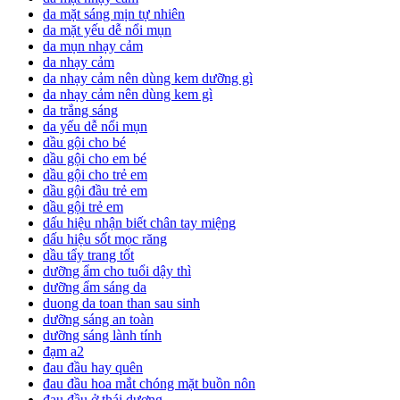
da mặt sáng mịn tự nhiên
da mặt yếu dễ nổi mụn
da mụn nhạy cảm
da nhạy cảm
da nhạy cảm nên dùng kem dưỡng gì
da nhạy cảm nên dùng kem gì
da trắng sáng
da yếu dễ nổi mụn
dầu gội cho bé
dầu gội cho em bé
dầu gội cho trẻ em
dầu gội đầu trẻ em
dầu gội trẻ em
dấu hiệu nhận biết chân tay miệng
dấu hiệu sốt mọc răng
dầu tẩy trang tốt
dưỡng ẩm cho tuổi dậy thì
dưỡng ẩm sáng da
duong da toan than sau sinh
dưỡng sáng an toàn
dưỡng sáng lành tính
đạm a2
đau đầu hay quên
đau đầu hoa mắt chóng mặt buồn nôn
đau đầu ở thái dương