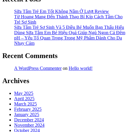
Sốt
Mà
Sữa Tắm Trẻ Em Tốt Không Nằm Ở Lượt Review
Các
Từ Hoang Mang Đến Thành Thạo Bí Kíp Cách Tắm Cho
Mẹ
Trẻ Sơ Sinh
Nên
Sữa Tắm Trẻ Sơ Sinh Và 5 Điều Bé Muốn Bạn Thấu Hiểu
Biết
Dùng Sữa Tắm Em Bé Hiệu Quả Giúp Ngủ Ngon Cả Đêm
pH – Yếu Tố Quan Trọng Trong Mỹ Phẩm Dành Cho Da
Nhạy Cảm
Recent Comments
A WordPress Commenter
on
Hello world!
Archives
May 2025
April 2025
March 2025
February 2025
January 2025
December 2024
November 2024
October 2024