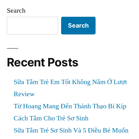
ăn
và
Search
dặm
các
loại
khác
Search
bánh
cho
ăn
bé”
dặm
khác
Recent Posts
cho
bé
Sữa Tắm Trẻ Em Tốt Không Nằm Ở Lượt
Review
Từ Hoang Mang Đến Thành Thạo Bí Kíp
Cách Tắm Cho Trẻ Sơ Sinh
Sữa Tắm Trẻ Sơ Sinh Và 5 Điều Bé Muốn