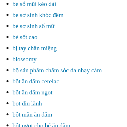
bé sổ mũi kéo dài
bé sơ sinh khóc đêm
bé sơ sinh sổ mũi
bé sốt cao
bị tay chân miệng
blossomy
bộ sản phẩm chăm sóc da nhạy cảm
bột ăn dặm cerelac
bột ăn dặm ngọt
bọt dịu lành
bột mặn ăn dặm
bột ngọt cho bé ăn dặm