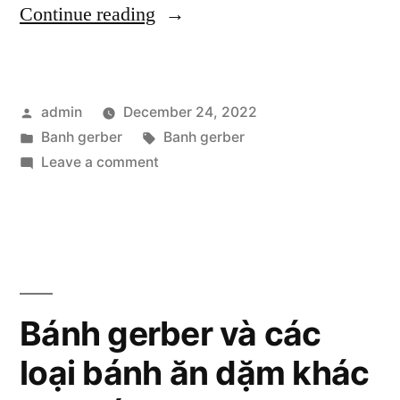
“Đánh
Continue reading
giá
kết
Posted
admin
December 24, 2022
cấu
by
Posted
Tags:
Banh gerber
Banh gerber
của
in
on
Leave a comment
bánh
Đánh
giá
gerber
kết
trên
cấu
của
thị
bánh
Bánh gerber và các
trường
gerber
Việt
loại bánh ăn dặm khác
trên
thị
Nam”