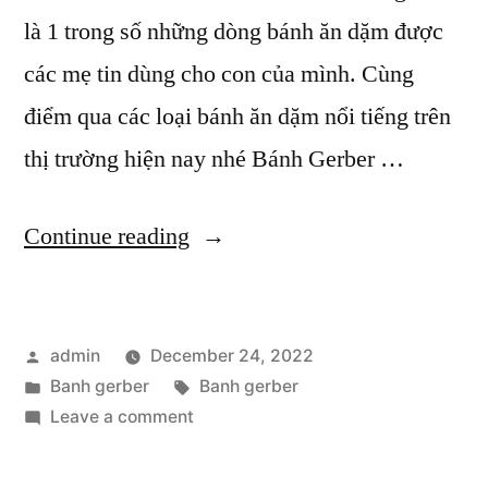
là 1 trong số những dòng bánh ăn dặm được
các mẹ tin dùng cho con của mình. Cùng
điểm qua các loại bánh ăn dặm nổi tiếng trên
thị trường hiện nay nhé Bánh Gerber …
“Bánh
Continue reading
gerber
và
Posted
admin
December 24, 2022
các
by
Posted
Tags:
Banh gerber
Banh gerber
loại
in
on
Leave a comment
bánh
Bánh
gerber