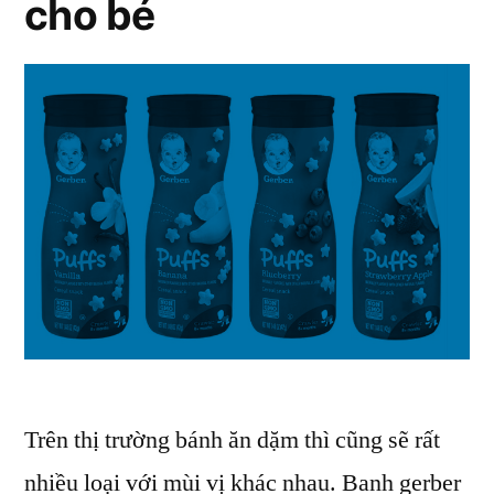
cho bé
trường
Việt
Nam
Trên thị trường bánh ăn dặm thì cũng sẽ rất
nhiều loại với mùi vị khác nhau. Banh gerber