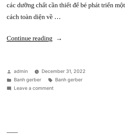
các dưỡng chất cần thiết để bé phát triển một
cách toàn diện về …
“Banh
Continue reading
Gerber:
Bí
Posted
admin
December 31, 2022
quyết
by
Posted
Tags:
Banh gerber
Banh gerber
ăn
in
on
Leave a comment
dặm
Banh
Gerber:
dành
Bí
cho
quyết
ăn
mẹ”