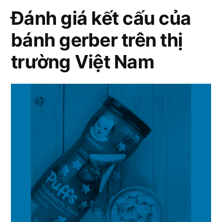
dặm
Đánh giá kết cấu của
dành
bánh gerber trên thị
cho
mẹ
trường Việt Nam